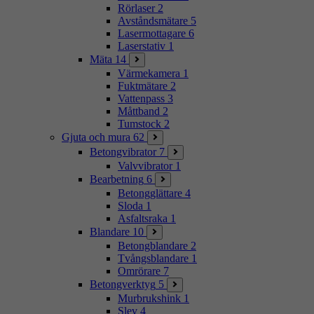
Rörlaser
2
Avståndsmätare
5
Lasermottagare
6
Laserstativ
1
Mäta
14
Värmekamera
1
Fuktmätare
2
Vattenpass
3
Måttband
2
Tumstock
2
Gjuta och mura
62
Betongvibrator
7
Valvvibrator
1
Bearbetning
6
Betongglättare
4
Sloda
1
Asfaltsraka
1
Blandare
10
Betongblandare
2
Tvångsblandare
1
Omrörare
7
Betongverktyg
5
Murbrukshink
1
Slev
4