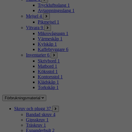
Tryckluftsslang
1
Avtappningsslang
1
Mejsel
4
Pikmejsel
1
Vitvara
9
Mikrovågsugn
1
Värmeskåp
1
Kylskåp
1
Kaffebryggare
6
Inventarier
6
Skrivbord
1
Matbord
1
Köksstol
1
Kontorsstol
1
Klädskåp
1
Torkskåp
1
Förbrukningsmaterial
Skruv och plugg
37
Bandad skruv
4
Gipsskruv
1
Träskruv
1
Expanderbult
2