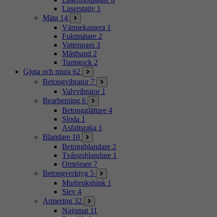
Laserstativ
1
Mäta
14
Värmekamera
1
Fuktmätare
2
Vattenpass
3
Måttband
2
Tumstock
2
Gjuta och mura
62
Betongvibrator
7
Valvvibrator
1
Bearbetning
6
Betongglättare
4
Sloda
1
Asfaltsraka
1
Blandare
10
Betongblandare
2
Tvångsblandare
1
Omrörare
7
Betongverktyg
5
Murbrukshink
1
Slev
4
Armering
32
Najomat
11