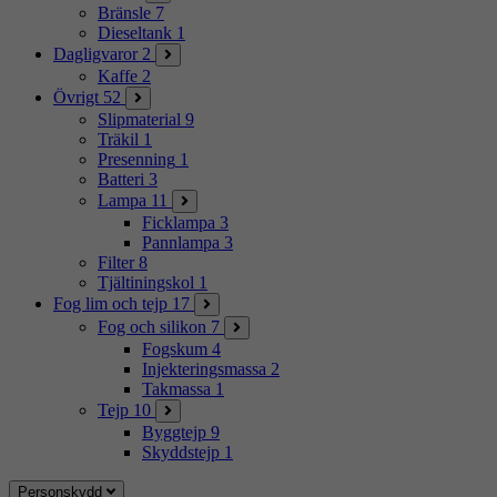
Bränsle
7
Dieseltank
1
Dagligvaror
2
Kaffe
2
Övrigt
52
Slipmaterial
9
Träkil
1
Presenning
1
Batteri
3
Lampa
11
Ficklampa
3
Pannlampa
3
Filter
8
Tjältiningskol
1
Fog lim och tejp
17
Fog och silikon
7
Fogskum
4
Injekteringsmassa
2
Takmassa
1
Tejp
10
Byggtejp
9
Skyddstejp
1
Personskydd