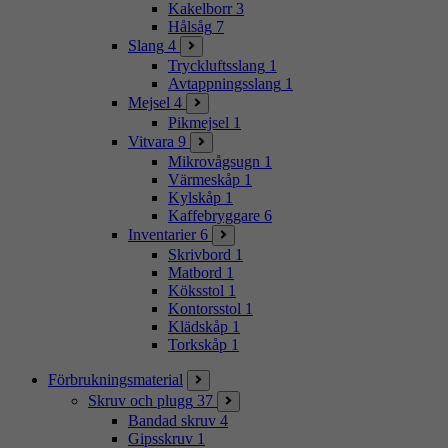
Kakelborr
3
Hålsåg
7
Slang
4
Tryckluftsslang
1
Avtappningsslang
1
Mejsel
4
Pikmejsel
1
Vitvara
9
Mikrovågsugn
1
Värmeskåp
1
Kylskåp
1
Kaffebryggare
6
Inventarier
6
Skrivbord
1
Matbord
1
Köksstol
1
Kontorsstol
1
Klädskåp
1
Torkskåp
1
Förbrukningsmaterial
Skruv och plugg
37
Bandad skruv
4
Gipsskruv
1