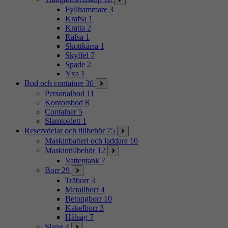
Fyllhammare
3
Krafsa
1
Kratta
2
Räfsa
1
Skottkärra
1
Skyffel
7
Spade
2
Yxa
1
Bod och container
30
Personalbod
11
Kontorsbod
8
Container
5
Slamtoalett
1
Reservdelar och tillbehör
75
Maskinbatteri och laddare
10
Maskintillbehör
12
Vattentank
7
Borr
29
Träborr
3
Metallborr
4
Betongborr
10
Kakelborr
3
Hålsåg
7
Slang
4