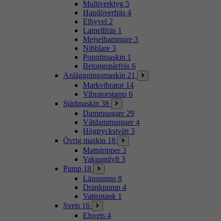
Multiverktyg
5
Handöverfräs
4
Elhyvel
2
Lamellfräs
1
Mejselhammare
3
Nibblare
3
Popnitmaskin
1
Betongspårfräs
6
Anläggningsmaskin
21
Markvibrator
14
Vibratorstamp
6
Städmaskin
38
Dammsugare
29
Våtdammsugare
4
Högtryckstvätt
3
Övrig maskin
18
Mattstripper
3
Vakuumlyft
3
Pump
18
Länspump
8
Dränkpump
4
Vattentank
1
Svets
16
Elsvets
4