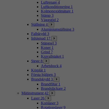
Luftrenare
4
Luftkonditionering
1
Kolmonoxidmätare
1
Stämp
3
Väggstöd
2
Ställning
4
Aluminiumställning
3
Fallskydd
3
Inhägnad
17
Stängsel
3
Koner
1
Grind
7
Kravallstaket
1
Stege
8
Arbetsbock
4
Körplåt
1
Första hjälpen
3
Brandskydd
3
Brandfiltar
1
Brandsläckare
2
Mätinstrument
42
Laser
26
Korslaser
3
Rotationslaser
9