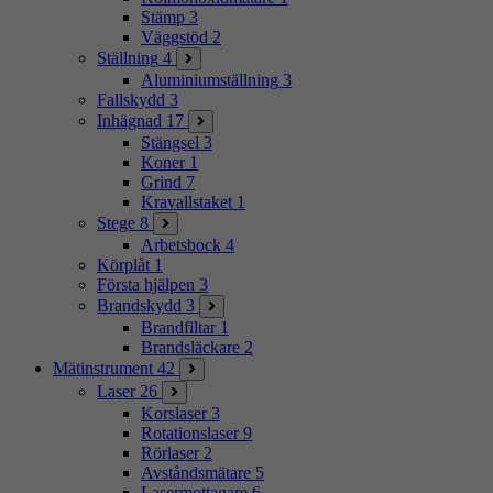
Stämp
3
Väggstöd
2
Ställning
4
Aluminiumställning
3
Fallskydd
3
Inhägnad
17
Stängsel
3
Koner
1
Grind
7
Kravallstaket
1
Stege
8
Arbetsbock
4
Körplåt
1
Första hjälpen
3
Brandskydd
3
Brandfiltar
1
Brandsläckare
2
Mätinstrument
42
Laser
26
Korslaser
3
Rotationslaser
9
Rörlaser
2
Avståndsmätare
5
Lasermottagare
6