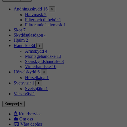
Andningsskydd
16
Halvmask
5
Filter och tillbehör
1
Filtrerande halvmask
1
Skor
7
Skyddsglasögon
4
Hjälm
2
Handske
34
Armskydd
4
Montagehandske
13
Skärskyddshandske
3
Vinterhandske
10
Hörselskydd
6
Hörselkåpa
1
Svetsvisir
1
Svetshjälm
1
Varselväst
1
Kampanj
Kundservice
Om oss
Våra depåer