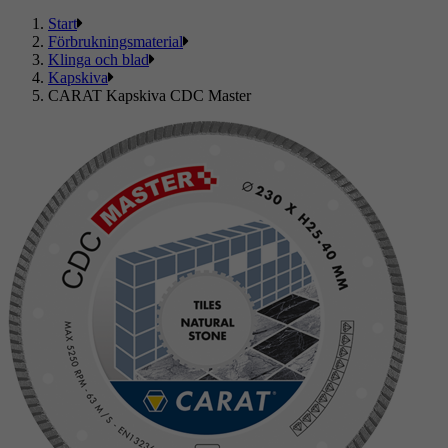
Start
Förbrukningsmaterial
Klinga och blad
Kapskiva
CARAT Kapskiva CDC Master