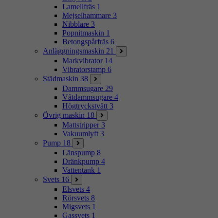
Lamellfräs
1
Mejselhammare
3
Nibblare
3
Popnitmaskin
1
Betongspårfräs
6
Anläggningsmaskin
21
Markvibrator
14
Vibratorstamp
6
Städmaskin
38
Dammsugare
29
Våtdammsugare
4
Högtryckstvätt
3
Övrig maskin
18
Mattstripper
3
Vakuumlyft
3
Pump
18
Länspump
8
Dränkpump
4
Vattentank
1
Svets
16
Elsvets
4
Rörsvets
8
Migsvets
1
Gassvets
1