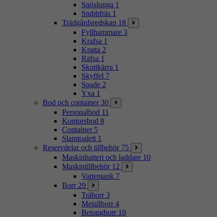
Snöslunga
1
Stubbfräs
1
Trädgårdsredskap
18
Fyllhammare
3
Krafsa
1
Kratta
2
Räfsa
1
Skottkärra
1
Skyffel
7
Spade
2
Yxa
1
Bod och container
30
Personalbod
11
Kontorsbod
8
Container
5
Slamtoalett
1
Reservdelar och tillbehör
75
Maskinbatteri och laddare
10
Maskintillbehör
12
Vattentank
7
Borr
29
Träborr
3
Metallborr
4
Betongborr
10