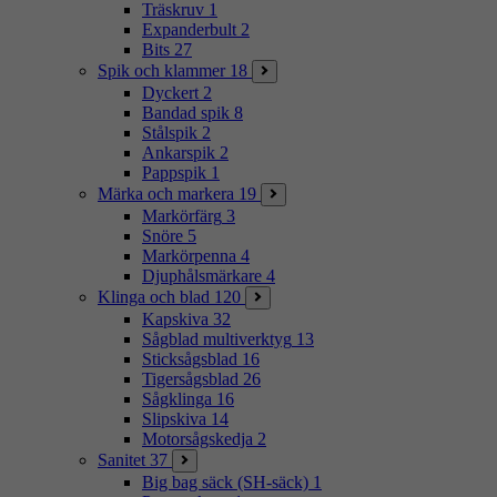
Träskruv
1
Expanderbult
2
Bits
27
Spik och klammer
18
Dyckert
2
Bandad spik
8
Stålspik
2
Ankarspik
2
Pappspik
1
Märka och markera
19
Markörfärg
3
Snöre
5
Markörpenna
4
Djuphålsmärkare
4
Klinga och blad
120
Kapskiva
32
Sågblad multiverktyg
13
Sticksågsblad
16
Tigersågsblad
26
Sågklinga
16
Slipskiva
14
Motorsågskedja
2
Sanitet
37
Big bag säck (SH-säck)
1