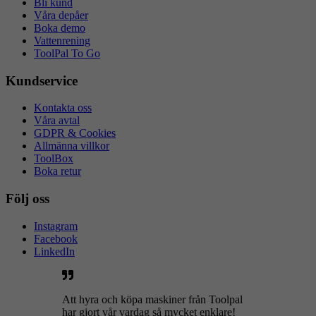
Bli kund
Våra depåer
Boka demo
Vattenrening
ToolPal To Go
Kundservice
Kontakta oss
Våra avtal
GDPR & Cookies
Allmänna villkor
ToolBox
Boka retur
Följ oss
Instagram
Facebook
LinkedIn
Att hyra och köpa maskiner från Toolpal
har gjort vår vardag så mycket enklare!