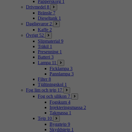
Papperskorg
1
Drivmedel
8
Bränsle
7
Dieseltank
1
Dagligvaror
2
Kaffe
2
Övrigt
52
Slipmaterial
9
Träkil
1
Presenning
1
Batteri
3
Lampa
11
Ficklampa
3
Pannlampa
3
Filter
8
Tjältiningskol
1
Fog lim och tejp
17
Fog och silikon
7
Fogskum
4
Injekteringsmassa
2
Takmassa
1
Tejp
10
Byggtejp
9
Skyddstejp
1