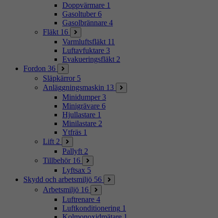
Doppvärmare
1
Gasoltuber
6
Gasolbrännare
4
Fläkt
16
Varmluftsfläkt
11
Luftavfuktare
3
Evakueringsfläkt
2
Fordon
36
Släpkärror
5
Anläggningsmaskin
13
Minidumper
3
Minigrävare
6
Hjullastare
1
Minilastare
2
Ytfräs
1
Lift
2
Pallyft
2
Tillbehör
16
Lyftsax
5
Skydd och arbetsmiljö
56
Arbetsmiljö
16
Luftrenare
4
Luftkonditionering
1
Kolmonoxidmätare
1