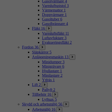
Gasolvärmare
4
Varmluftspistol
3
Värmemattor
1
Doppvärmare
1
Gasoltuber
6
Gasolbrännare
4
Fläkt
16
Varmluftsfläkt
11
Luftavfuktare
3
Evakueringsfläkt
2
Fordon
36
Släpkärror
5
Anläggningsmaskin
13
Minidumper
3
Minigrävare
6
Hjullastare
1
Minilastare
2
Ytfräs
1
Lift
2
Pallyft
2
Tillbehör
16
Lyftsax
5
Skydd och arbetsmiljö
56
Arbetsmiljö
16