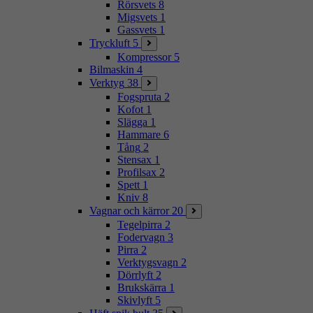
Rörsvets
8
Migsvets
1
Gassvets
1
Tryckluft
5
Kompressor
5
Bilmaskin
4
Verktyg
38
Fogspruta
2
Kofot
1
Slägga
1
Hammare
6
Tång
2
Stensax
1
Profilsax
2
Spett
1
Kniv
8
Vagnar och kärror
20
Tegelpirra
2
Fodervagn
3
Pirra
2
Verktygsvagn
2
Dörrlyft
2
Brukskärra
1
Skivlyft
5