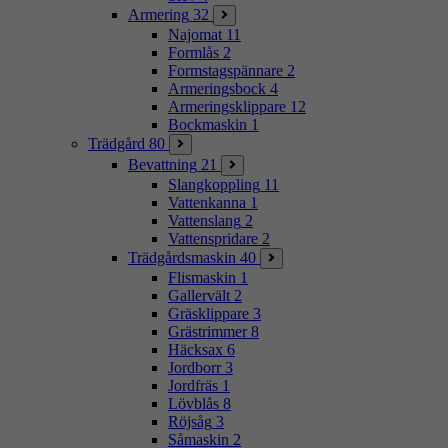
Armering
32
Najomat
11
Formlås
2
Formstagspännare
2
Armeringsbock
4
Armeringsklippare
12
Bockmaskin
1
Trädgård
80
Bevattning
21
Slangkoppling
11
Vattenkanna
1
Vattenslang
2
Vattenspridare
2
Trädgårdsmaskin
40
Flismaskin
1
Gallervält
2
Gräsklippare
3
Grästrimmer
8
Häcksax
6
Jordborr
3
Jordfräs
1
Lövblås
8
Röjsåg
3
Såmaskin
2