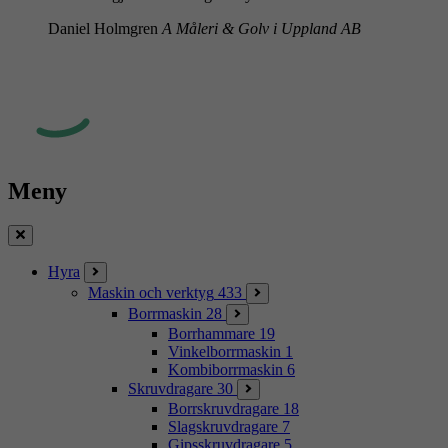
Daniel Holmgren
A Måleri & Golv i Uppland AB
Meny
Stäng
Hyra
Maskin och verktyg
433
Borrmaskin
28
Borrhammare
19
Vinkelborrmaskin
1
Kombiborrmaskin
6
Skruvdragare
30
Borrskruvdragare
18
Slagskruvdragare
7
Gipsskruvdragare
5