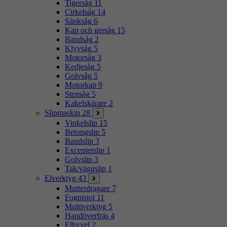
Tigersåg
11
Cirkelsåg
14
Sänksåg
6
Kap och gersåg
15
Bandsåg
2
Klyvsåg
5
Motorsåg
3
Kedjesåg
5
Golvsåg
5
Motorkap
9
Stensåg
5
Kakelskärare
2
Slipmaskin
28
Vinkelslip
15
Betongslip
5
Bandslip
3
Excenterslip
1
Golvslip
3
Tak/väggslip
1
Elverktyg
43
Mutterdragare
7
Fogpistol
11
Multiverktyg
5
Handöverfräs
4
Elhyvel
2