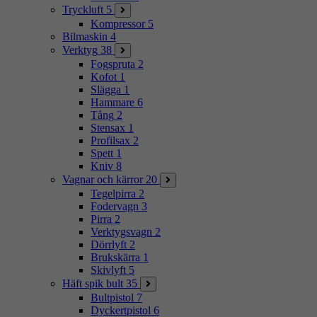
Tryckluft
5
Kompressor
5
Bilmaskin
4
Verktyg
38
Fogspruta
2
Kofot
1
Slägga
1
Hammare
6
Tång
2
Stensax
1
Profilsax
2
Spett
1
Kniv
8
Vagnar och kärror
20
Tegelpirra
2
Fodervagn
3
Pirra
2
Verktygsvagn
2
Dörrlyft
2
Brukskärra
1
Skivlyft
5
Häft spik bult
35
Bultpistol
7
Dyckertpistol
6