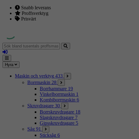
Snabb leverans
Proffsverktyg
Prisvärt
Sök
bland
Logga
tusentals
in
proffsmaskiner
Mina
Meny
Hyra
sidor
Maskin och verktyg
433
Borrmaskin
28
Borrhammare
19
Vinkelborrmaskin
1
Kombiborrmaskin
6
Skruvdragare
30
Borrskruvdragare
18
Slagskruvdragare
7
Gipsskruvdragare
5
Såg
91
Sticksåg
6