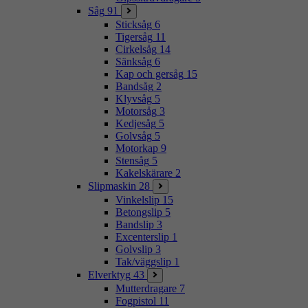
Såg
91
Sticksåg
6
Tigersåg
11
Cirkelsåg
14
Sänksåg
6
Kap och gersåg
15
Bandsåg
2
Klyvsåg
5
Motorsåg
3
Kedjesåg
5
Golvsåg
5
Motorkap
9
Stensåg
5
Kakelskärare
2
Slipmaskin
28
Vinkelslip
15
Betongslip
5
Bandslip
3
Excenterslip
1
Golvslip
3
Tak/väggslip
1
Elverktyg
43
Mutterdragare
7
Fogpistol
11