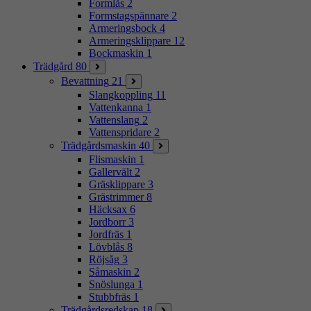
Formlås
2
Formstagspännare
2
Armeringsbock
4
Armeringsklippare
12
Bockmaskin
1
Trädgård
80
Bevattning
21
Slangkoppling
11
Vattenkanna
1
Vattenslang
2
Vattenspridare
2
Trädgårdsmaskin
40
Flismaskin
1
Gallervält
2
Gräsklippare
3
Grästrimmer
8
Häcksax
6
Jordborr
3
Jordfräs
1
Lövblås
8
Röjsåg
3
Såmaskin
2
Snöslunga
1
Stubbfräs
1
Trädgårdsredskap
18