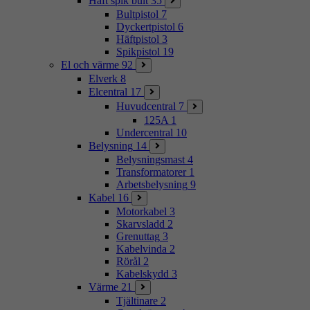
Häft spik bult
35
Bultpistol
7
Dyckertpistol
6
Häftpistol
3
Spikpistol
19
El och värme
92
Elverk
8
Elcentral
17
Huvudcentral
7
125A
1
Undercentral
10
Belysning
14
Belysningsmast
4
Transformatorer
1
Arbetsbelysning
9
Kabel
16
Motorkabel
3
Skarvsladd
2
Grenuttag
3
Kabelvinda
2
Rörål
2
Kabelskydd
3
Värme
21
Tjältinare
2