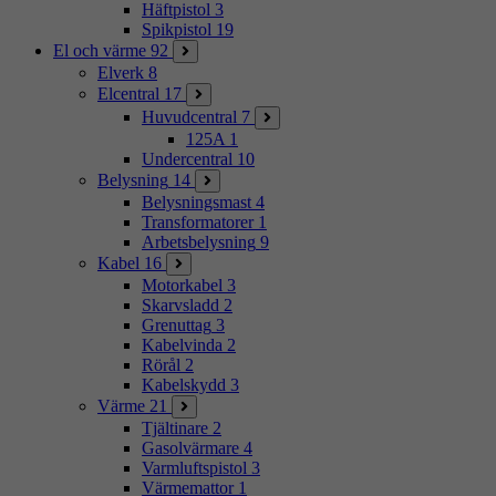
Häftpistol
3
Spikpistol
19
El och värme
92
Elverk
8
Elcentral
17
Huvudcentral
7
125A
1
Undercentral
10
Belysning
14
Belysningsmast
4
Transformatorer
1
Arbetsbelysning
9
Kabel
16
Motorkabel
3
Skarvsladd
2
Grenuttag
3
Kabelvinda
2
Rörål
2
Kabelskydd
3
Värme
21
Tjältinare
2
Gasolvärmare
4
Varmluftspistol
3
Värmemattor
1