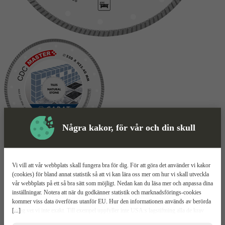
Några kakor, för vår och din skull
Skyddsutrustning
Vi vill att vår webbplats skall fungera bra för dig. För att göra det använder vi kakor
Kapskiva
Mer information
(cookies) för bland annat statistik så att vi kan lära oss mer om hur vi skall utveckla
vår webbplats på ett så bra sätt som möjligt. Nedan kan du läsa mer och anpassa dina
inställningar. Notera att när du godkänner statistik och marknadsförings-cookies
CARAT CDC Master
kommer viss data överföras utanför EU. Hur den informationen används av berörda
[...]
bolag vet vi inte exakt. Till exempel uppfyller inte USA:s lagstiftning alla de krav
gällande hantering av personuppgifter som ställs inom EU, vilket kan innebära vissa
Specialgjord för kakel, klinker och stenplattor