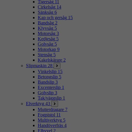
Tigersåg
11
Cirkelsåg
14
Sänksåg
6
Kap och gersåg
15
Bandsåg
2
Klyvsåg
5
Motorsåg
3
Kedjesåg
5
Golvsåg
5
Motorkap
9
Stensåg
5
Kakelskärare
2
Slipmaskin
28
Vinkelslip
15
Betongslip
5
Bandslip
3
Excenterslip
1
Golvslip
3
Tak/väggslip
1
Elverktyg
43
Mutterdragare
7
Fogpistol
11
Multiverktyg
5
Handöverfräs
4
Elhyvel
2