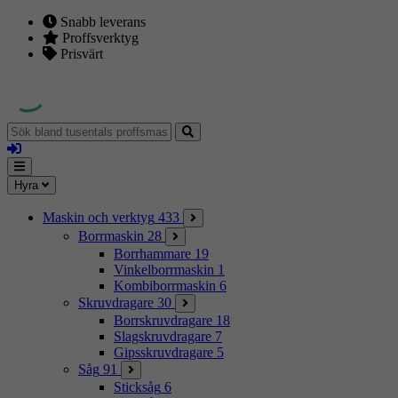
Snabb leverans
Proffsverktyg
Prisvärt
Sök
bland
Logga
tusentals
in
proffsmaskiner
Mina
Meny
Hyra
sidor
Maskin och verktyg
433
Borrmaskin
28
Borrhammare
19
Vinkelborrmaskin
1
Kombiborrmaskin
6
Skruvdragare
30
Borrskruvdragare
18
Slagskruvdragare
7
Gipsskruvdragare
5
Såg
91
Sticksåg
6