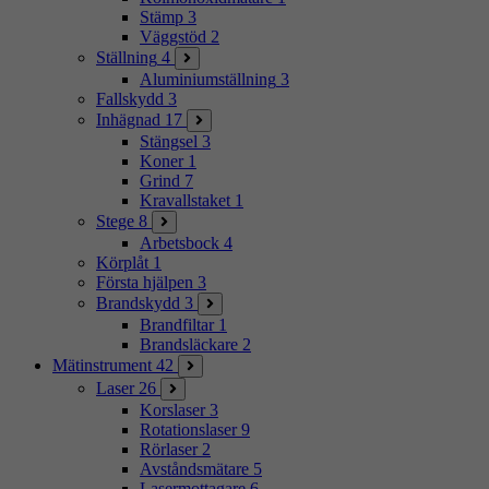
Stämp
3
Väggstöd
2
Ställning
4
Aluminiumställning
3
Fallskydd
3
Inhägnad
17
Stängsel
3
Koner
1
Grind
7
Kravallstaket
1
Stege
8
Arbetsbock
4
Körplåt
1
Första hjälpen
3
Brandskydd
3
Brandfiltar
1
Brandsläckare
2
Mätinstrument
42
Laser
26
Korslaser
3
Rotationslaser
9
Rörlaser
2
Avståndsmätare
5
Lasermottagare
6