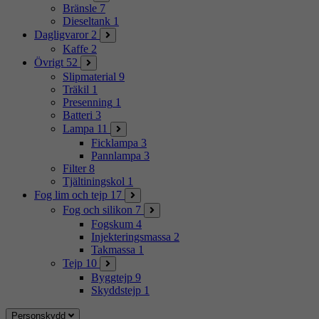
Bränsle
7
Dieseltank
1
Dagligvaror
2
Kaffe
2
Övrigt
52
Slipmaterial
9
Träkil
1
Presenning
1
Batteri
3
Lampa
11
Ficklampa
3
Pannlampa
3
Filter
8
Tjältiningskol
1
Fog lim och tejp
17
Fog och silikon
7
Fogskum
4
Injekteringsmassa
2
Takmassa
1
Tejp
10
Byggtejp
9
Skyddstejp
1
Personskydd