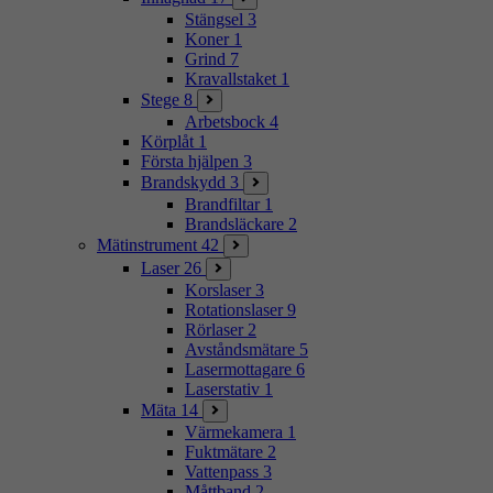
Stängsel
3
Koner
1
Grind
7
Kravallstaket
1
Stege
8
Arbetsbock
4
Körplåt
1
Första hjälpen
3
Brandskydd
3
Brandfiltar
1
Brandsläckare
2
Mätinstrument
42
Laser
26
Korslaser
3
Rotationslaser
9
Rörlaser
2
Avståndsmätare
5
Lasermottagare
6
Laserstativ
1
Mäta
14
Värmekamera
1
Fuktmätare
2
Vattenpass
3
Måttband
2