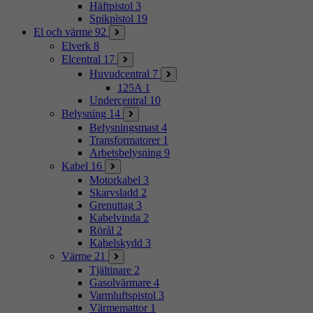
Häftpistol
3
Spikpistol
19
El och värme
92
Elverk
8
Elcentral
17
Huvudcentral
7
125A
1
Undercentral
10
Belysning
14
Belysningsmast
4
Transformatorer
1
Arbetsbelysning
9
Kabel
16
Motorkabel
3
Skarvsladd
2
Grenuttag
3
Kabelvinda
2
Rörål
2
Kabelskydd
3
Värme
21
Tjältinare
2
Gasolvärmare
4
Varmluftspistol
3
Värmemattor
1