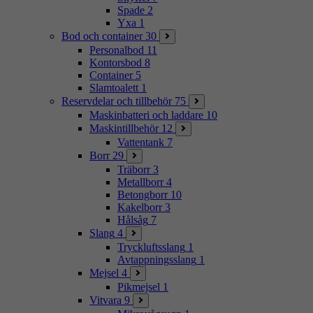
Spade
2
Yxa
1
Bod och container
30
Personalbod
11
Kontorsbod
8
Container
5
Slamtoalett
1
Reservdelar och tillbehör
75
Maskinbatteri och laddare
10
Maskintillbehör
12
Vattentank
7
Borr
29
Träborr
3
Metallborr
4
Betongborr
10
Kakelborr
3
Hålsåg
7
Slang
4
Tryckluftsslang
1
Avtappningsslang
1
Mejsel
4
Pikmejsel
1
Vitvara
9