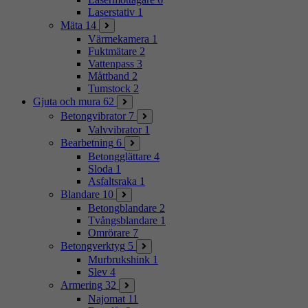
Laserstativ
1
Mäta
14
Värmekamera
1
Fuktmätare
2
Vattenpass
3
Måttband
2
Tumstock
2
Gjuta och mura
62
Betongvibrator
7
Valvvibrator
1
Bearbetning
6
Betongglättare
4
Sloda
1
Asfaltsraka
1
Blandare
10
Betongblandare
2
Tvångsblandare
1
Omrörare
7
Betongverktyg
5
Murbrukshink
1
Slev
4
Armering
32
Najomat
11