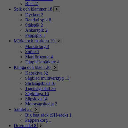
Bits
27
Spik och klammer
18
Dyckert
2
Bandad spik
8
Stålspik
2
Ankarspik
2
Pappspik
1
Märka och markera
19
Markörfärg
3
Snöre
5
Markörpenna
4
Djuphålsmärkare
4
Klinga och blad
120
Kapskiva
32
Sågblad multiverktyg
13
Sticksågsblad
16
Tigersågsblad
26
Sågklinga
16
Slipskiva
14
Motorsågskedja
2
Sanitet
37
Big bag säck (SH-säck)
1
Papperskorg
1
Drivmedel
8