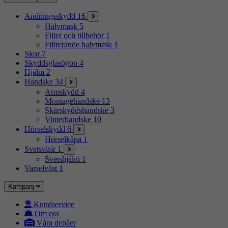
Andningsskydd
16
Halvmask
5
Filter och tillbehör
1
Filtrerande halvmask
1
Skor
7
Skyddsglasögon
4
Hjälm
2
Handske
34
Armskydd
4
Montagehandske
13
Skärskyddshandske
3
Vinterhandske
10
Hörselskydd
6
Hörselkåpa
1
Svetsvisir
1
Svetshjälm
1
Varselväst
1
Kampanj
Kundservice
Om oss
Våra depåer