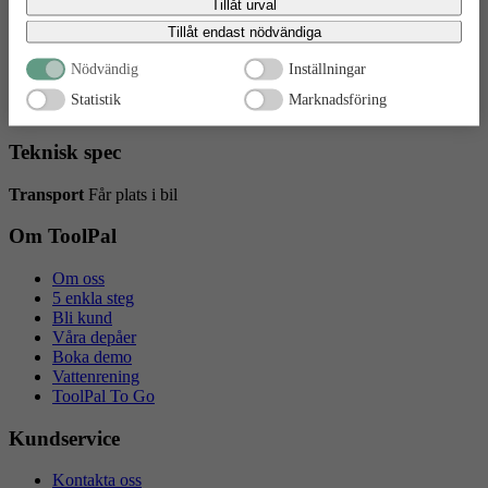
Tillåt urval
bekräftar du att du samtycker till att data överförs till tredje land.
Diamantkapskiva från Carat för kapning i betong, armerad
Tillåt endast nödvändiga
betong, granit, kullersten och andra typer av hård sten.
Nödvändig
Inställningar
Korrugerat blad med hål för extra luftkylning som gör bladet mer
Statistik
Marknadsföring
stabilt.
Teknisk spec
Transport
Får plats i bil
Om ToolPal
Om oss
5 enkla steg
Bli kund
Våra depåer
Boka demo
Vattenrening
ToolPal To Go
Kundservice
Kontakta oss