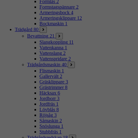
Formlås
2
Formstagspännare
2
Armeringsbock
4
Armeringsklippare
12
Bockmaskin
1
Trädgård
80
Bevattning
21
Slangkoppling
11
Vattenkanna
1
Vattenslang
2
Vattenspridare
2
Trädgårdsmaskin
40
Flismaskin
1
Gallervält
2
Gräsklippare
3
Grästrimmer
8
Häcksax
6
Jordborr
3
Jordfräs
1
Lövblås
8
Röjsåg
3
Såmaskin
2
Snöslunga
1
Stubbfräs
1
Trädgårdsredskap
18