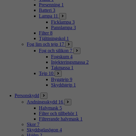
Presenning
1
Batteri
3
Lampa
11
Ficklampa
3
Pannlampa
3
Filter
8
Tjältiningskol
1
Fog lim och tejp
17
Fog och silikon
7
Fogskum
4
Injekteringsmassa
2
Takmassa
1
Tejp
10
Byggtejp
9
Skyddstejp
1
Personskydd
Andningsskydd
16
Halvmask
5
Filter och tillbehör
1
Filtrerande halvmask
1
Skor
7
Skyddsglasögon
4
Hjälm
2