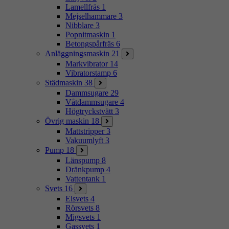
Lamellfräs
1
Mejselhammare
3
Nibblare
3
Popnitmaskin
1
Betongspårfräs
6
Anläggningsmaskin
21
Markvibrator
14
Vibratorstamp
6
Städmaskin
38
Dammsugare
29
Våtdammsugare
4
Högtryckstvätt
3
Övrig maskin
18
Mattstripper
3
Vakuumlyft
3
Pump
18
Länspump
8
Dränkpump
4
Vattentank
1
Svets
16
Elsvets
4
Rörsvets
8
Migsvets
1
Gassvets
1