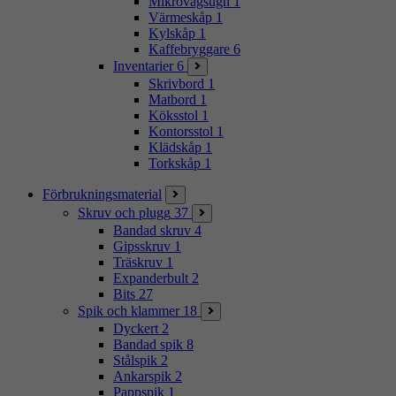
Mikrovågsugn
1
Värmeskåp
1
Kylskåp
1
Kaffebryggare
6
Inventarier
6
Skrivbord
1
Matbord
1
Köksstol
1
Kontorsstol
1
Klädskåp
1
Torkskåp
1
Förbrukningsmaterial
Skruv och plugg
37
Bandad skruv
4
Gipsskruv
1
Träskruv
1
Expanderbult
2
Bits
27
Spik och klammer
18
Dyckert
2
Bandad spik
8
Stålspik
2
Ankarspik
2
Pappspik
1