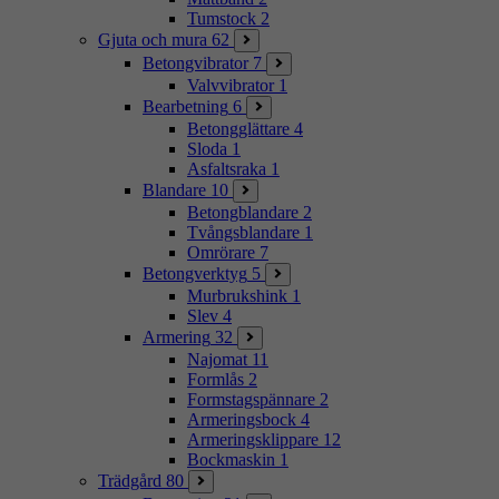
Tumstock
2
Gjuta och mura
62
Betongvibrator
7
Valvvibrator
1
Bearbetning
6
Betongglättare
4
Sloda
1
Asfaltsraka
1
Blandare
10
Betongblandare
2
Tvångsblandare
1
Omrörare
7
Betongverktyg
5
Murbrukshink
1
Slev
4
Armering
32
Najomat
11
Formlås
2
Formstagspännare
2
Armeringsbock
4
Armeringsklippare
12
Bockmaskin
1
Trädgård
80