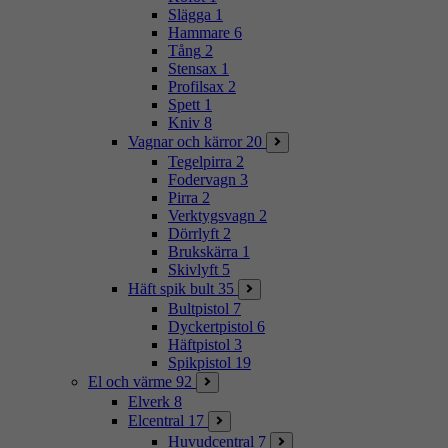
Slägga
1
Hammare
6
Tång
2
Stensax
1
Profilsax
2
Spett
1
Kniv
8
Vagnar och kärror
20
Tegelpirra
2
Fodervagn
3
Pirra
2
Verktygsvagn
2
Dörrlyft
2
Brukskärra
1
Skivlyft
5
Häft spik bult
35
Bultpistol
7
Dyckertpistol
6
Häftpistol
3
Spikpistol
19
El och värme
92
Elverk
8
Elcentral
17
Huvudcentral
7