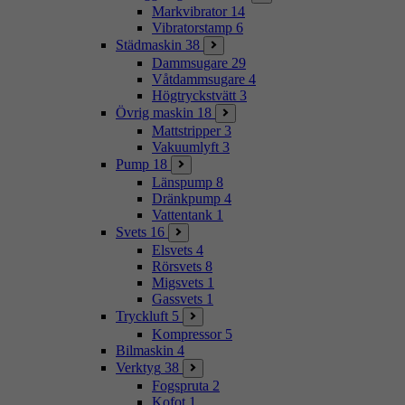
Markvibrator
14
Vibratorstamp
6
Städmaskin
38
Dammsugare
29
Våtdammsugare
4
Högtryckstvätt
3
Övrig maskin
18
Mattstripper
3
Vakuumlyft
3
Pump
18
Länspump
8
Dränkpump
4
Vattentank
1
Svets
16
Elsvets
4
Rörsvets
8
Migsvets
1
Gassvets
1
Tryckluft
5
Kompressor
5
Bilmaskin
4
Verktyg
38
Fogspruta
2
Kofot
1