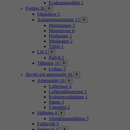
Evakueringsfläkt
2
Fordon
36
Släpkärror
5
Anläggningsmaskin
13
Minidumper
3
Minigrävare
6
Hjullastare
1
Minilastare
2
Ytfräs
1
Lift
2
Pallyft
2
Tillbehör
16
Lyftsax
5
Skydd och arbetsmiljö
56
Arbetsmiljö
16
Luftrenare
4
Luftkonditionering
1
Kolmonoxidmätare
1
Stämp
3
Väggstöd
2
Ställning
4
Aluminiumställning
3
Fallskydd
3
Inhägnad
17