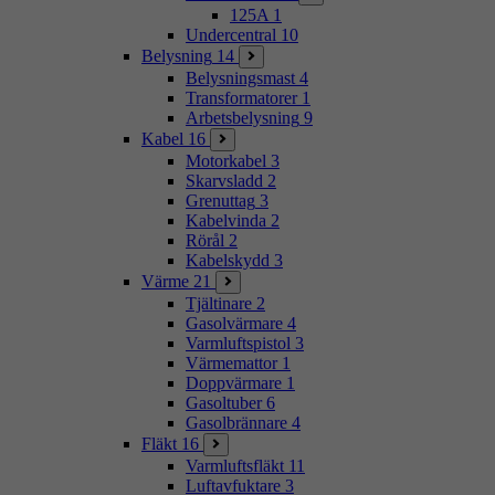
125A
1
Undercentral
10
Belysning
14
Belysningsmast
4
Transformatorer
1
Arbetsbelysning
9
Kabel
16
Motorkabel
3
Skarvsladd
2
Grenuttag
3
Kabelvinda
2
Rörål
2
Kabelskydd
3
Värme
21
Tjältinare
2
Gasolvärmare
4
Varmluftspistol
3
Värmemattor
1
Doppvärmare
1
Gasoltuber
6
Gasolbrännare
4
Fläkt
16
Varmluftsfläkt
11
Luftavfuktare
3