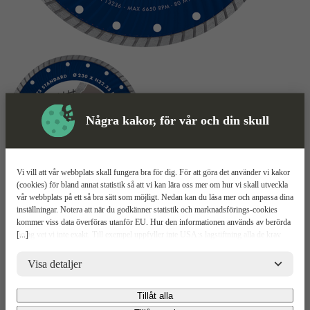
Några kakor, för vår och din skull
Vi vill att vår webbplats skall fungera bra för dig. För att göra det använder vi kakor
(cookies) för bland annat statistik så att vi kan lära oss mer om hur vi skall utveckla
vår webbplats på ett så bra sätt som möjligt. Nedan kan du läsa mer och anpassa dina
Kapskiva
Mer information
inställningar. Notera att när du godkänner statistik och marknadsförings-cookies
kommer viss data överföras utanför EU. Hur den informationen används av berörda
CARAT Turbo CDTS standard
[...]
bolag vet vi inte exakt. Till exempel uppfyller inte USA:s lagstiftning alla de krav
gällande hantering av personuppgifter som ställs inom EU, vilket kan innebära vissa
risker för dina personuppgifter. De berörda bolagen måste lämna över uppgifter till
Visa detaljer
Relaterade
Mer information
Teknisk spec
Upp
brottsbekämpande myndigheter i USA om de får en sådan begäran. Det kan dock
vara svårt eller omöjligt för dig att hävda dina rättigheter, t.ex. rätten till radering,
Produkter
Tillåt alla
gällande eventuella personuppgifter som de brottsbekämpande myndigheterna har
Mer Information
fått tillgång till. Genom att godkänna statistik och marknadsförings-cookies nedan