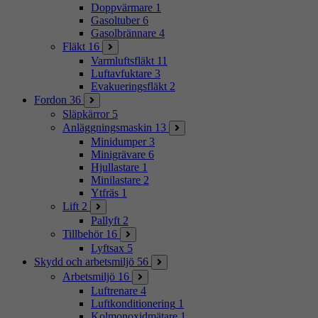
Doppvärmare
1
Gasoltuber
6
Gasolbrännare
4
Fläkt
16
Varmluftsfläkt
11
Luftavfuktare
3
Evakueringsfläkt
2
Fordon
36
Släpkärror
5
Anläggningsmaskin
13
Minidumper
3
Minigrävare
6
Hjullastare
1
Minilastare
2
Ytfräs
1
Lift
2
Pallyft
2
Tillbehör
16
Lyftsax
5
Skydd och arbetsmiljö
56
Arbetsmiljö
16
Luftrenare
4
Luftkonditionering
1
Kolmonoxidmätare
1