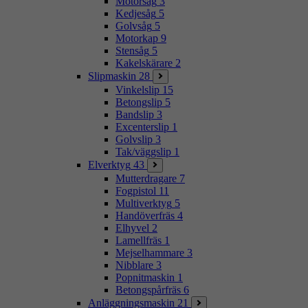
Motorsåg
3
Kedjesåg
5
Golvsåg
5
Motorkap
9
Stensåg
5
Kakelskärare
2
Slipmaskin
28
Vinkelslip
15
Betongslip
5
Bandslip
3
Excenterslip
1
Golvslip
3
Tak/väggslip
1
Elverktyg
43
Mutterdragare
7
Fogpistol
11
Multiverktyg
5
Handöverfräs
4
Elhyvel
2
Lamellfräs
1
Mejselhammare
3
Nibblare
3
Popnitmaskin
1
Betongspårfräs
6
Anläggningsmaskin
21