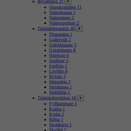
Bevattning
21
Slangkoppling
11
Vattenkanna
1
Vattenslang
2
Vattenspridare
2
Trädgårdsmaskin
40
Flismaskin
1
Gallervält
2
Gräsklippare
3
Grästrimmer
8
Häcksax
6
Jordborr
3
Jordfräs
1
Lövblås
8
Röjsåg
3
Såmaskin
2
Snöslunga
1
Stubbfräs
1
Trädgårdsredskap
18
Fyllhammare
3
Krafsa
1
Kratta
2
Räfsa
1
Skottkärra
1
Skyffel
7