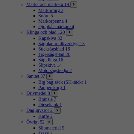
Märka och markera
19
Markörfärg
3
Snöre
5
Markörpenna
4
Djuphålsmärkare
4
Klinga och blad
120
Kapskiva
32
Sågblad multiverktyg
13
Sticksågsblad
16
Tigersågsblad
26
Sågklinga
16
Slipskiva
14
Motorsågskedja
2
Sanitet
37
Big bag säck (SH-säck)
1
Papperskorg
1
Drivmedel
8
Bränsle
7
Dieseltank
1
Dagligvaror
2
Kaffe
2
Övrigt
52
Slipmaterial
9
Träkil
1