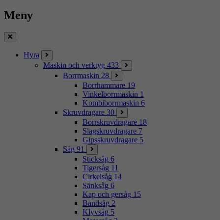
Meny
Stäng
Hyra
Maskin och verktyg
433
Borrmaskin
28
Borrhammare
19
Vinkelborrmaskin
1
Kombiborrmaskin
6
Skruvdragare
30
Borrskruvdragare
18
Slagskruvdragare
7
Gipsskruvdragare
5
Såg
91
Sticksåg
6
Tigersåg
11
Cirkelsåg
14
Sänksåg
6
Kap och gersåg
15
Bandsåg
2
Klyvsåg
5