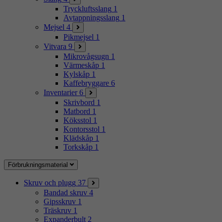
Tryckluftsslang
1
Avtappningsslang
1
Mejsel
4
Pikmejsel
1
Vitvara
9
Mikrovågsugn
1
Värmeskåp
1
Kylskåp
1
Kaffebryggare
6
Inventarier
6
Skrivbord
1
Matbord
1
Köksstol
1
Kontorsstol
1
Klädskåp
1
Torkskåp
1
Förbrukningsmaterial
Skruv och plugg
37
Bandad skruv
4
Gipsskruv
1
Träskruv
1
Expanderbult
2