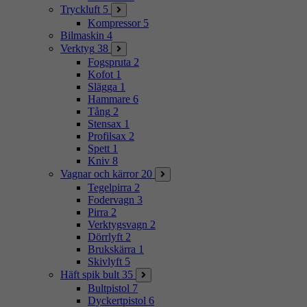
Tryckluft
5
Kompressor
5
Bilmaskin
4
Verktyg
38
Fogspruta
2
Kofot
1
Slägga
1
Hammare
6
Tång
2
Stensax
1
Profilsax
2
Spett
1
Kniv
8
Vagnar och kärror
20
Tegelpirra
2
Fodervagn
3
Pirra
2
Verktygsvagn
2
Dörrlyft
2
Brukskärra
1
Skivlyft
5
Häft spik bult
35
Bultpistol
7
Dyckertpistol
6