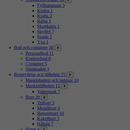
Fyllhammare
3
Krafsa
1
Kratta
2
Räfsa
1
Skottkärra
1
Skyffel
7
Spade
2
Yxa
1
Bod och container
30
Personalbod
11
Kontorsbod
8
Container
5
Slamtoalett
1
Reservdelar och tillbehör
75
Maskinbatteri och laddare
10
Maskintillbehör
12
Vattentank
7
Borr
29
Träborr
3
Metallborr
4
Betongborr
10
Kakelborr
3
Hålsåg
7
Slang
4