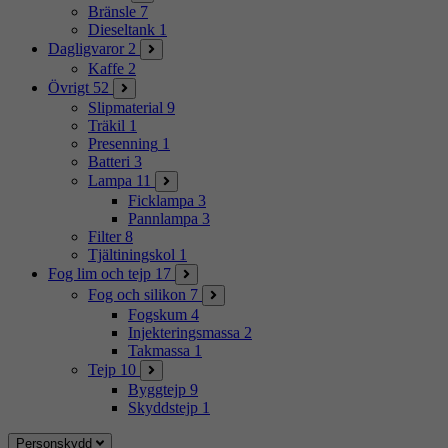
Bränsle
7
Dieseltank
1
Dagligvaror
2
Kaffe
2
Övrigt
52
Slipmaterial
9
Träkil
1
Presenning
1
Batteri
3
Lampa
11
Ficklampa
3
Pannlampa
3
Filter
8
Tjältiningskol
1
Fog lim och tejp
17
Fog och silikon
7
Fogskum
4
Injekteringsmassa
2
Takmassa
1
Tejp
10
Byggtejp
9
Skyddstejp
1
Personskydd