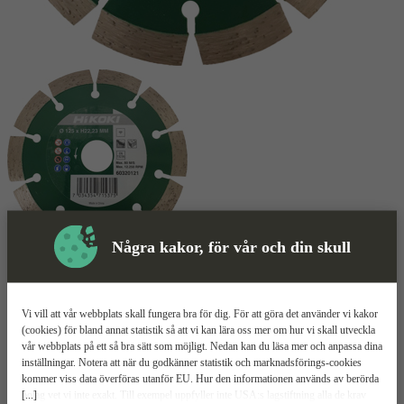
Några kakor, för vår och din skull
Skyddsutrustning
Kapskiva
Mer information
Vi vill att vår webbplats skall fungera bra för dig. För att göra det använder vi kakor
(cookies) för bland annat statistik så att vi kan lära oss mer om hur vi skall utveckla
vår webbplats på ett så bra sätt som möjligt. Nedan kan du läsa mer och anpassa dina
HiKOKI Diamantblad
inställningar. Notera att när du godkänner statistik och marknadsförings-cookies
kommer viss data överföras utanför EU. Hur den informationen används av berörda
standard
[...]
bolag vet vi inte exakt. Till exempel uppfyller inte USA:s lagstiftning alla de krav