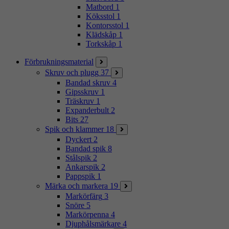
Matbord
1
Köksstol
1
Kontorsstol
1
Klädskåp
1
Torkskåp
1
Förbrukningsmaterial
Skruv och plugg
37
Bandad skruv
4
Gipsskruv
1
Träskruv
1
Expanderbult
2
Bits
27
Spik och klammer
18
Dyckert
2
Bandad spik
8
Stålspik
2
Ankarspik
2
Pappspik
1
Märka och markera
19
Markörfärg
3
Snöre
5
Markörpenna
4
Djuphålsmärkare
4