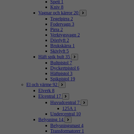
Spett
1
Kniv
8
Vagnar och kärror
20
Tegelpirra
2
Fodervagn
3
Pirra
2
Verktygsvagn
2
Dörrlyft
2
Brukskärra
1
Skivlyft
5
Häft spik bult
35
Bultpistol
7
Dyckertpistol
6
Häftpistol
3
Spikpistol
19
El och värme
92
Elverk
8
Elcentral
17
Huvudcentral
7
125A
1
Undercentral
10
Belysning
14
Belysningsmast
4
Transformatorer
1