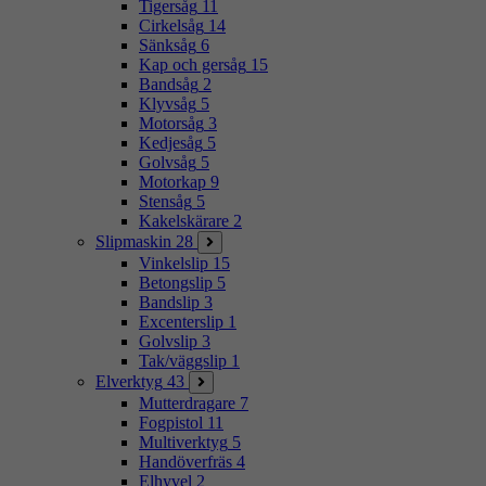
Tigersåg
11
Cirkelsåg
14
Sänksåg
6
Kap och gersåg
15
Bandsåg
2
Klyvsåg
5
Motorsåg
3
Kedjesåg
5
Golvsåg
5
Motorkap
9
Stensåg
5
Kakelskärare
2
Slipmaskin
28
Vinkelslip
15
Betongslip
5
Bandslip
3
Excenterslip
1
Golvslip
3
Tak/väggslip
1
Elverktyg
43
Mutterdragare
7
Fogpistol
11
Multiverktyg
5
Handöverfräs
4
Elhyvel
2