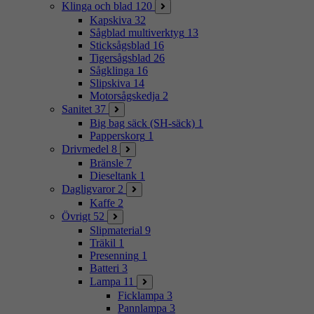
Klinga och blad
120
Kapskiva
32
Sågblad multiverktyg
13
Sticksågsblad
16
Tigersågsblad
26
Sågklinga
16
Slipskiva
14
Motorsågskedja
2
Sanitet
37
Big bag säck (SH-säck)
1
Papperskorg
1
Drivmedel
8
Bränsle
7
Dieseltank
1
Dagligvaror
2
Kaffe
2
Övrigt
52
Slipmaterial
9
Träkil
1
Presenning
1
Batteri
3
Lampa
11
Ficklampa
3
Pannlampa
3