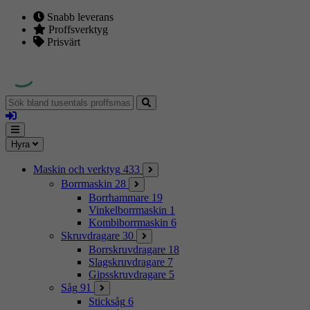
Snabb leverans
Proffsverktyg
Prisvärt
Sök
bland
Logga
tusentals
in
proffsmaskiner
Mina
Meny
Hyra
sidor
Maskin och verktyg
433
Borrmaskin
28
Borrhammare
19
Vinkelborrmaskin
1
Kombiborrmaskin
6
Skruvdragare
30
Borrskruvdragare
18
Slagskruvdragare
7
Gipsskruvdragare
5
Såg
91
Sticksåg
6