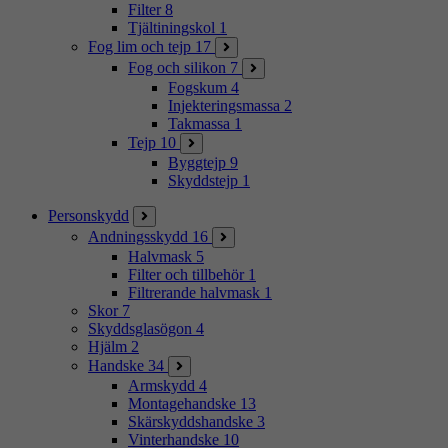
Filter
8
Tjältiningskol
1
Fog lim och tejp
17
Fog och silikon
7
Fogskum
4
Injekteringsmassa
2
Takmassa
1
Tejp
10
Byggtejp
9
Skyddstejp
1
Personskydd
Andningsskydd
16
Halvmask
5
Filter och tillbehör
1
Filtrerande halvmask
1
Skor
7
Skyddsglasögon
4
Hjälm
2
Handske
34
Armskydd
4
Montagehandske
13
Skärskyddshandske
3
Vinterhandske
10