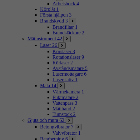
Arbetsbock
4
Körplåt
1
Första hjälpen
3
Brandskydd
3
Brandfiltar
1
Brandsläckare
2
Mätinstrument
42
Laser
26
Korslaser
3
Rotationslaser
9
Rörlaser
2
Avståndsmätare
5
Lasermottagare
6
Laserstativ
1
Mäta
14
Värmekamera
1
Fuktmätare
2
Vattenpass
3
Måttband
2
Tumstock
2
Gjuta och mura
62
Betongvibrator
7
Valvvibrator
1
Bearbetning
6