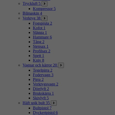
Tryckluft
5
Kompressor
5
Bilmaskin
4
Verktyg
38
Fogspruta
2
Kofot
1
Slägga
1
Hammare
6
Tång
2
Stensax
1
Profilsax
2
Spett
1
Kniv
8
Vagnar och kärror
20
Tegelpirra
2
Fodervagn
3
Pirra
2
Verktygsvagn
2
Dörrlyft
2
Brukskärra
1
Skivlyft
5
Häft spik bult
35
Bultpistol
7
Dyckertpistol
6