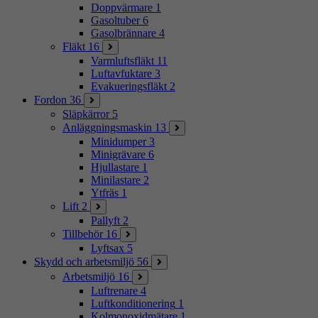
Doppvärmare
1
Gasoltuber
6
Gasolbrännare
4
Fläkt
16
Varmluftsfläkt
11
Luftavfuktare
3
Evakueringsfläkt
2
Fordon
36
Släpkärror
5
Anläggningsmaskin
13
Minidumper
3
Minigrävare
6
Hjullastare
1
Minilastare
2
Ytfräs
1
Lift
2
Pallyft
2
Tillbehör
16
Lyftsax
5
Skydd och arbetsmiljö
56
Arbetsmiljö
16
Luftrenare
4
Luftkonditionering
1
Kolmonoxidmätare
1