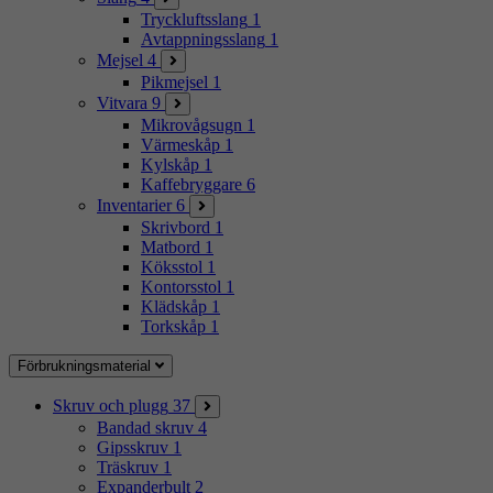
Tryckluftsslang
1
Avtappningsslang
1
Mejsel
4
Pikmejsel
1
Vitvara
9
Mikrovågsugn
1
Värmeskåp
1
Kylskåp
1
Kaffebryggare
6
Inventarier
6
Skrivbord
1
Matbord
1
Köksstol
1
Kontorsstol
1
Klädskåp
1
Torkskåp
1
Förbrukningsmaterial
Skruv och plugg
37
Bandad skruv
4
Gipsskruv
1
Träskruv
1
Expanderbult
2