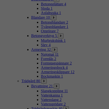
Betongglättare
4
Sloda
1
Asfaltsraka
1
Blandare
10
Betongblandare
2
Tvångsblandare
1
Omrörare
7
Betongverktyg
5
Murbrukshink
1
Slev
4
Armering
32
Najomat
11
Formlås
2
Formstagspännare
2
Armeringsbock
4
Armeringsklippare
12
Bockmaskin
1
Trädgård
80
Bevattning
21
Slangkoppling
11
Vattenkanna
1
Vattenslang
2
Vattenspridare
2
Trädgårdsmaskin
40