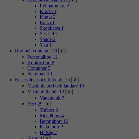
Fyllhammare
3
Krafsa
1
Kratta
2
Räfsa
1
Skottkärra
1
Skyffel
7
Spade
2
Yxa
1
Bod och container
30
Personalbod
11
Kontorsbod
8
Container
5
Slamtoalett
1
Reservdelar och tillbehör
75
Maskinbatteri och laddare
10
Maskintillbehör
12
Vattentank
7
Borr
29
Träborr
3
Metallborr
4
Betongborr
10
Kakelborr
3
Hålsåg
7
Slang
4