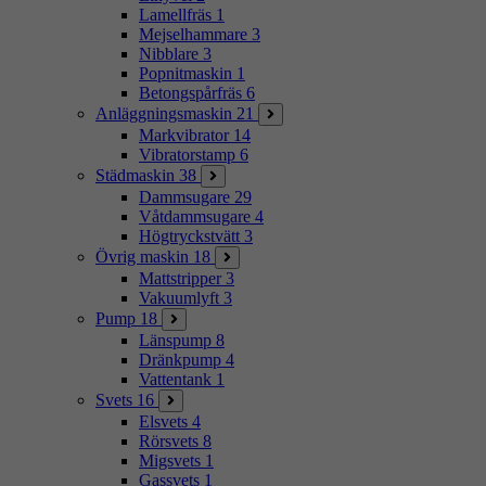
Lamellfräs
1
Mejselhammare
3
Nibblare
3
Popnitmaskin
1
Betongspårfräs
6
Anläggningsmaskin
21
Markvibrator
14
Vibratorstamp
6
Städmaskin
38
Dammsugare
29
Våtdammsugare
4
Högtryckstvätt
3
Övrig maskin
18
Mattstripper
3
Vakuumlyft
3
Pump
18
Länspump
8
Dränkpump
4
Vattentank
1
Svets
16
Elsvets
4
Rörsvets
8
Migsvets
1
Gassvets
1