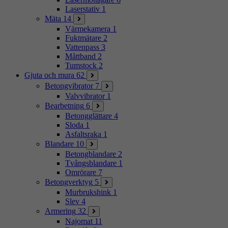
Laserstativ
1
Mäta
14
Värmekamera
1
Fuktmätare
2
Vattenpass
3
Måttband
2
Tumstock
2
Gjuta och mura
62
Betongvibrator
7
Valvvibrator
1
Bearbetning
6
Betongglättare
4
Sloda
1
Asfaltsraka
1
Blandare
10
Betongblandare
2
Tvångsblandare
1
Omrörare
7
Betongverktyg
5
Murbrukshink
1
Slev
4
Armering
32
Najomat
11