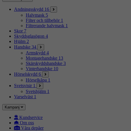
Andningsskydd
16
Halvmask
5
Filter och tillbehör
1
Filtrerande halvmask
1
Skor
7
Skyddsglasögon
4
Hjälm
2
Handske
34
Armskydd
4
Montagehandske
13
Skärskyddshandske
3
Vinterhandske
10
Hörselskydd
6
Hörselkåpa
1
Svetsvisir
1
Svetshjälm
1
Varselväst
1
Kampanj
Kundservice
Om oss
Våra depåer