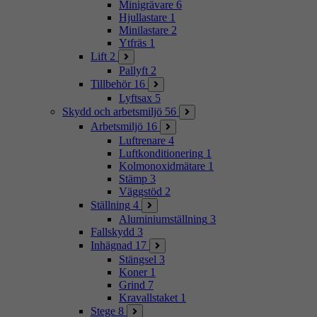
Minigrävare
6
Hjullastare
1
Minilastare
2
Ytfräs
1
Lift
2
Pallyft
2
Tillbehör
16
Lyftsax
5
Skydd och arbetsmiljö
56
Arbetsmiljö
16
Luftrenare
4
Luftkonditionering
1
Kolmonoxidmätare
1
Stämp
3
Väggstöd
2
Ställning
4
Aluminiumställning
3
Fallskydd
3
Inhägnad
17
Stängsel
3
Koner
1
Grind
7
Kravallstaket
1
Stege
8