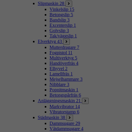
Slipmaskin
28
Vinkelslip
15
Betongslip
5
Bandslip
3
Excenterslip
1
Golvslip
3
Tak/väggslip
1
Elverktyg
43
Mutterdragare
7
Fogpistol
11
Multiverktyg
5
Handöverfräs
4
Elhyvel
2
Lamellfräs
1
Mejselhammare
3
Nibblare
3
Popnitmaskin
1
Betongspårfräs
6
Anläggningsmaskin
21
Markvibrator
14
Vibratorstamp
6
Städmaskin
38
Dammsugare
29
Våtdammsugare
4