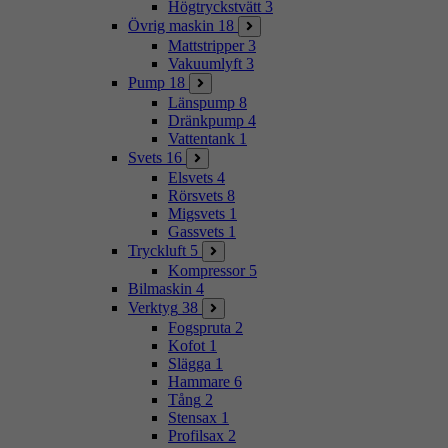
Högtryckstvätt
3
Övrig maskin
18
Mattstripper
3
Vakuumlyft
3
Pump
18
Länspump
8
Dränkpump
4
Vattentank
1
Svets
16
Elsvets
4
Rörsvets
8
Migsvets
1
Gassvets
1
Tryckluft
5
Kompressor
5
Bilmaskin
4
Verktyg
38
Fogspruta
2
Kofot
1
Slägga
1
Hammare
6
Tång
2
Stensax
1
Profilsax
2