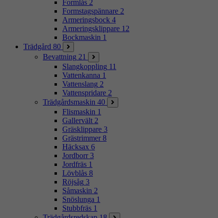
Formlås
2
Formstagspännare
2
Armeringsbock
4
Armeringsklippare
12
Bockmaskin
1
Trädgård
80
Bevattning
21
Slangkoppling
11
Vattenkanna
1
Vattenslang
2
Vattenspridare
2
Trädgårdsmaskin
40
Flismaskin
1
Gallervält
2
Gräsklippare
3
Grästrimmer
8
Häcksax
6
Jordborr
3
Jordfräs
1
Lövblås
8
Röjsåg
3
Såmaskin
2
Snöslunga
1
Stubbfräs
1
Trädgårdsredskap
18