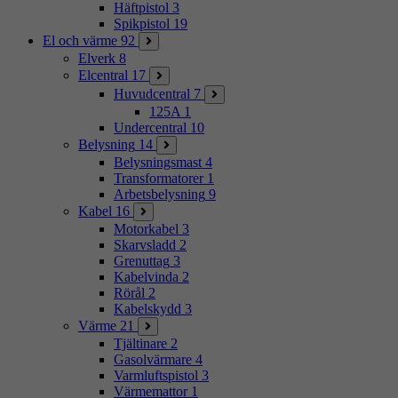
Häftpistol
3
Spikpistol
19
El och värme
92
Elverk
8
Elcentral
17
Huvudcentral
7
125A
1
Undercentral
10
Belysning
14
Belysningsmast
4
Transformatorer
1
Arbetsbelysning
9
Kabel
16
Motorkabel
3
Skarvsladd
2
Grenuttag
3
Kabelvinda
2
Rörål
2
Kabelskydd
3
Värme
21
Tjältinare
2
Gasolvärmare
4
Varmluftspistol
3
Värmemattor
1