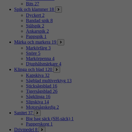
Bits
27
Spik och klammer
18
Dyckert
2
Bandad spik
8
Stålspik
2
Ankarspik
2
Pappspik
1
Märka och markera
19
Markörfärg
3
Snöre
5
Markörpenna
4
Djuphålsmärkare
4
Klinga och blad
120
Kapskiva
32
Sågblad multiverktyg
13
Sticksågsblad
16
Tigersågsblad
26
Sågklinga
16
Slipskiva
14
Motorsågskedja
2
Sanitet
37
Big bag säck (SH-säck)
1
Papperskorg
1
Drivmedel
8