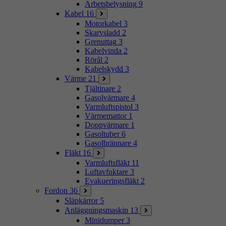
Arbetsbelysning
9
Kabel
16
Motorkabel
3
Skarvsladd
2
Grenuttag
3
Kabelvinda
2
Rörål
2
Kabelskydd
3
Värme
21
Tjältinare
2
Gasolvärmare
4
Varmluftspistol
3
Värmemattor
1
Doppvärmare
1
Gasoltuber
6
Gasolbrännare
4
Fläkt
16
Varmluftsfläkt
11
Luftavfuktare
3
Evakueringsfläkt
2
Fordon
36
Släpkärror
5
Anläggningsmaskin
13
Minidumper
3