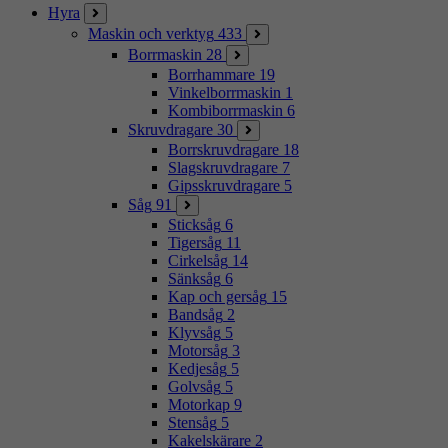
Hyra
Maskin och verktyg
433
Borrmaskin
28
Borrhammare
19
Vinkelborrmaskin
1
Kombiborrmaskin
6
Skruvdragare
30
Borrskruvdragare
18
Slagskruvdragare
7
Gipsskruvdragare
5
Såg
91
Sticksåg
6
Tigersåg
11
Cirkelsåg
14
Sänksåg
6
Kap och gersåg
15
Bandsåg
2
Klyvsåg
5
Motorsåg
3
Kedjesåg
5
Golvsåg
5
Motorkap
9
Stensåg
5
Kakelskärare
2