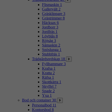
Flismaskin
1
Gallervält
2
Gräsklippare
3
Grästrimmer
8
Häcksax
6
Jordborr
3
Jordfräs
1
Lövblås
8
Röjsåg
3
Såmaskin
2
Snöslunga
1
Stubbfräs
1
Trädgårdsredskap
18
Fyllhammare
3
Krafsa
1
Kratta
2
Räfsa
1
Skottkärra
1
Skyffel
7
Spade
2
Yxa
1
Bod och container
30
Personalbod
11
Kontorsbod
8