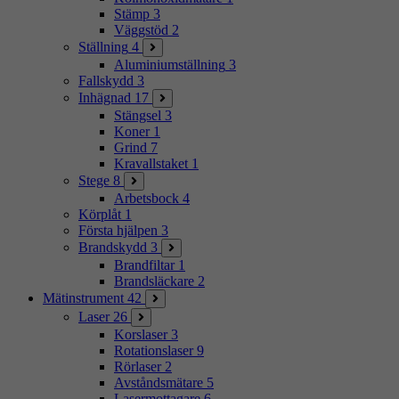
Stämp
3
Väggstöd
2
Ställning
4
Aluminiumställning
3
Fallskydd
3
Inhägnad
17
Stängsel
3
Koner
1
Grind
7
Kravallstaket
1
Stege
8
Arbetsbock
4
Körplåt
1
Första hjälpen
3
Brandskydd
3
Brandfiltar
1
Brandsläckare
2
Mätinstrument
42
Laser
26
Korslaser
3
Rotationslaser
9
Rörlaser
2
Avståndsmätare
5
Lasermottagare
6