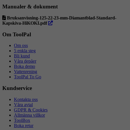
Manualer & dokument
Bruksanvisning-125-22-23-mm-Diamantblad-Standard-
öppna
Kapskiva-HiKOKI.pdf
i
ny
Om ToolPal
flik
Om oss
5 enkla steg
Bli kund
Våra depåer
Boka demo
Vattenrening
ToolPal To Go
Kundservice
Kontakta oss
Våra avtal
GDPR & Cookies
Allmänna villkor
ToolBox
Boka retur