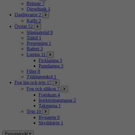
Bränsle
7
Dieseltank
1
Dagligvaror
2
Kaffe
2
Övrigt
52
Slipmaterial
9
Träkil
1
Presenning
1
Batteri
3
Lampa
11
Ficklampa
3
Pannlampa
3
Filter
8
Tjältiningskol
1
Fog lim och tejp
17
Fog och silikon
7
Fogskum
4
Injekteringsmassa
2
Takmassa
1
Tejp
10
Byggtejp
9
Skyddstejp
1
Personskydd