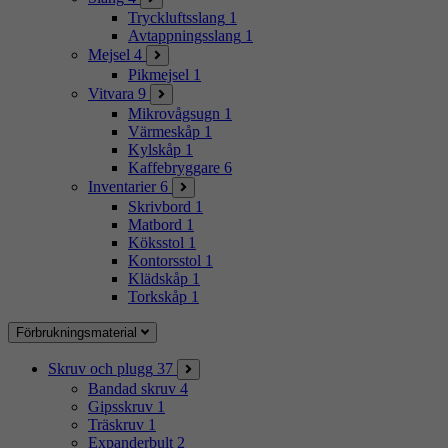
Tryckluftsslang
1
Avtappningsslang
1
Mejsel
4
Pikmejsel
1
Vitvara
9
Mikrovågsugn
1
Värmeskåp
1
Kylskåp
1
Kaffebryggare
6
Inventarier
6
Skrivbord
1
Matbord
1
Köksstol
1
Kontorsstol
1
Klädskåp
1
Torkskåp
1
Förbrukningsmaterial
Skruv och plugg
37
Bandad skruv
4
Gipsskruv
1
Träskruv
1
Expanderbult
2