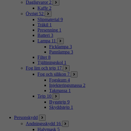
Dagligvaror
2
Kaffe
2
Övrigt
52
Slipmaterial
9
Träkil
1
Presenning
1
Batteri
3
Lampa
11
Ficklampa
3
Pannlampa
3
Filter
8
Tjältiningskol
1
Fog lim och tejp
17
Fog och silikon
7
Fogskum
4
Injekteringsmassa
2
Takmassa
1
Tejp
10
Byggtejp
9
Skyddstejp
1
Personskydd
Andningsskydd
16
Halvmask
5