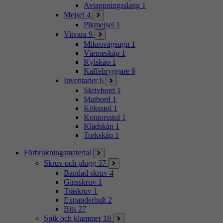
Avtappningsslang
1
Mejsel
4
Pikmejsel
1
Vitvara
9
Mikrovågsugn
1
Värmeskåp
1
Kylskåp
1
Kaffebryggare
6
Inventarier
6
Skrivbord
1
Matbord
1
Köksstol
1
Kontorsstol
1
Klädskåp
1
Torkskåp
1
Förbrukningsmaterial
Skruv och plugg
37
Bandad skruv
4
Gipsskruv
1
Träskruv
1
Expanderbult
2
Bits
27
Spik och klammer
18