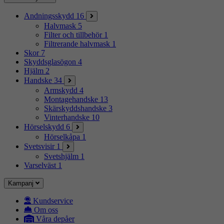
Andningsskydd
16
Halvmask
5
Filter och tillbehör
1
Filtrerande halvmask
1
Skor
7
Skyddsglasögon
4
Hjälm
2
Handske
34
Armskydd
4
Montagehandske
13
Skärskyddshandske
3
Vinterhandske
10
Hörselskydd
6
Hörselkåpa
1
Svetsvisir
1
Svetshjälm
1
Varselväst
1
Kampanj
Kundservice
Om oss
Våra depåer