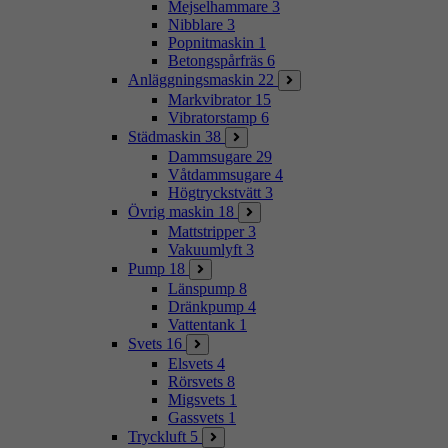
Mejselhammare
3
Nibblare
3
Popnitmaskin
1
Betongspårfräs
6
Anläggningsmaskin
22
Markvibrator
15
Vibratorstamp
6
Städmaskin
38
Dammsugare
29
Våtdammsugare
4
Högtryckstvätt
3
Övrig maskin
18
Mattstripper
3
Vakuumlyft
3
Pump
18
Länspump
8
Dränkpump
4
Vattentank
1
Svets
16
Elsvets
4
Rörsvets
8
Migsvets
1
Gassvets
1
Tryckluft
5