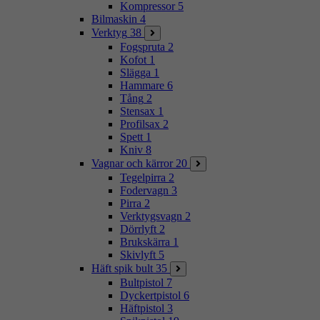
Kompressor
5
Bilmaskin
4
Verktyg
38
Fogspruta
2
Kofot
1
Slägga
1
Hammare
6
Tång
2
Stensax
1
Profilsax
2
Spett
1
Kniv
8
Vagnar och kärror
20
Tegelpirra
2
Fodervagn
3
Pirra
2
Verktygsvagn
2
Dörrlyft
2
Brukskärra
1
Skivlyft
5
Häft spik bult
35
Bultpistol
7
Dyckertpistol
6
Häftpistol
3