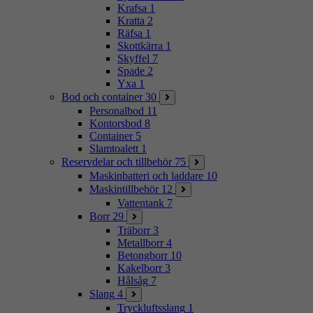
Krafsa
1
Kratta
2
Räfsa
1
Skottkärra
1
Skyffel
7
Spade
2
Yxa
1
Bod och container
30
Personalbod
11
Kontorsbod
8
Container
5
Slamtoalett
1
Reservdelar och tillbehör
75
Maskinbatteri och laddare
10
Maskintillbehör
12
Vattentank
7
Borr
29
Träborr
3
Metallborr
4
Betongborr
10
Kakelborr
3
Hålsåg
7
Slang
4
Tryckluftsslang
1