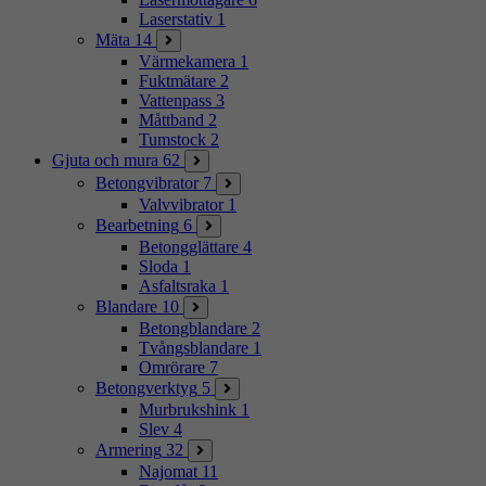
Laserstativ
1
Mäta
14
Värmekamera
1
Fuktmätare
2
Vattenpass
3
Måttband
2
Tumstock
2
Gjuta och mura
62
Betongvibrator
7
Valvvibrator
1
Bearbetning
6
Betongglättare
4
Sloda
1
Asfaltsraka
1
Blandare
10
Betongblandare
2
Tvångsblandare
1
Omrörare
7
Betongverktyg
5
Murbrukshink
1
Slev
4
Armering
32
Najomat
11