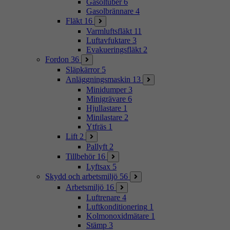
Gasoltuber
6
Gasolbrännare
4
Fläkt
16
Varmluftsfläkt
11
Luftavfuktare
3
Evakueringsfläkt
2
Fordon
36
Släpkärror
5
Anläggningsmaskin
13
Minidumper
3
Minigrävare
6
Hjullastare
1
Minilastare
2
Ytfräs
1
Lift
2
Pallyft
2
Tillbehör
16
Lyftsax
5
Skydd och arbetsmiljö
56
Arbetsmiljö
16
Luftrenare
4
Luftkonditionering
1
Kolmonoxidmätare
1
Stämp
3