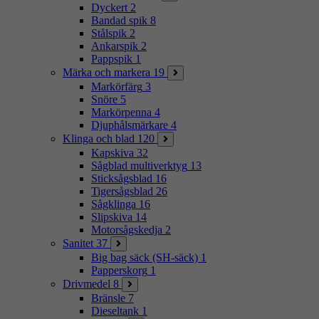
Dyckert
2
Bandad spik
8
Stålspik
2
Ankarspik
2
Pappspik
1
Märka och markera
19
Markörfärg
3
Snöre
5
Markörpenna
4
Djuphålsmärkare
4
Klinga och blad
120
Kapskiva
32
Sågblad multiverktyg
13
Sticksågsblad
16
Tigersågsblad
26
Sågklinga
16
Slipskiva
14
Motorsågskedja
2
Sanitet
37
Big bag säck (SH-säck)
1
Papperskorg
1
Drivmedel
8
Bränsle
7
Dieseltank
1