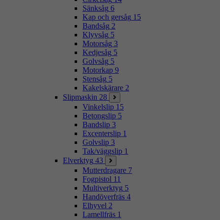
Sänksåg
6
Kap och gersåg
15
Bandsåg
2
Klyvsåg
5
Motorsåg
3
Kedjesåg
5
Golvsåg
5
Motorkap
9
Stensåg
5
Kakelskärare
2
Slipmaskin
28
Vinkelslip
15
Betongslip
5
Bandslip
3
Excenterslip
1
Golvslip
3
Tak/väggslip
1
Elverktyg
43
Mutterdragare
7
Fogpistol
11
Multiverktyg
5
Handöverfräs
4
Elhyvel
2
Lamellfräs
1