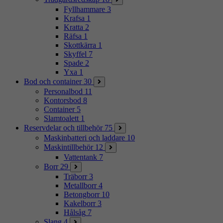
Fyllhammare
3
Krafsa
1
Kratta
2
Räfsa
1
Skottkärra
1
Skyffel
7
Spade
2
Yxa
1
Bod och container
30
Personalbod
11
Kontorsbod
8
Container
5
Slamtoalett
1
Reservdelar och tillbehör
75
Maskinbatteri och laddare
10
Maskintillbehör
12
Vattentank
7
Borr
29
Träborr
3
Metallborr
4
Betongborr
10
Kakelborr
3
Hålsåg
7
Slang
4