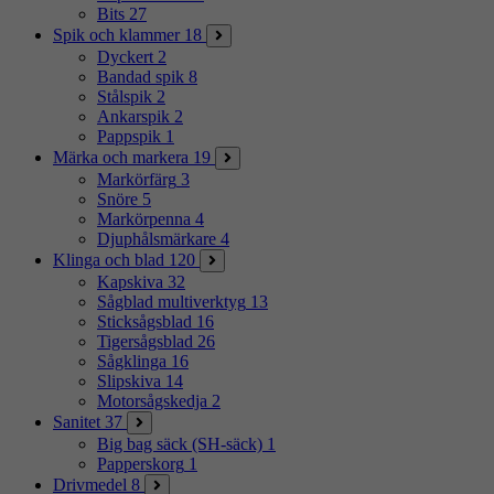
Bits
27
Spik och klammer
18
Dyckert
2
Bandad spik
8
Stålspik
2
Ankarspik
2
Pappspik
1
Märka och markera
19
Markörfärg
3
Snöre
5
Markörpenna
4
Djuphålsmärkare
4
Klinga och blad
120
Kapskiva
32
Sågblad multiverktyg
13
Sticksågsblad
16
Tigersågsblad
26
Sågklinga
16
Slipskiva
14
Motorsågskedja
2
Sanitet
37
Big bag säck (SH-säck)
1
Papperskorg
1
Drivmedel
8