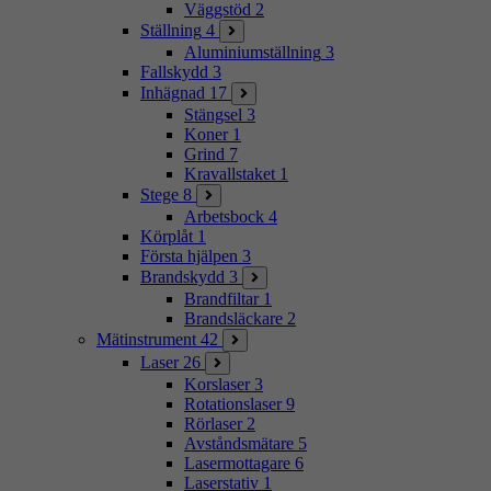
Väggstöd
2
Ställning
4
Aluminiumställning
3
Fallskydd
3
Inhägnad
17
Stängsel
3
Koner
1
Grind
7
Kravallstaket
1
Stege
8
Arbetsbock
4
Körplåt
1
Första hjälpen
3
Brandskydd
3
Brandfiltar
1
Brandsläckare
2
Mätinstrument
42
Laser
26
Korslaser
3
Rotationslaser
9
Rörlaser
2
Avståndsmätare
5
Lasermottagare
6
Laserstativ
1