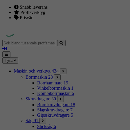
Snabb leverans
Proffsverktyg
Prisvärt
Sök
bland
Logga
tusentals
in
proffsmaskiner
Mina
Meny
Hyra
sidor
Maskin och verktyg
434
Borrmaskin
28
Borrhammare
19
Vinkelborrmaskin
1
Kombiborrmaskin
6
Skruvdragare
30
Borrskruvdragare
18
Slagskruvdragare
7
Gipsskruvdragare
5
Såg
91
Sticksåg
6