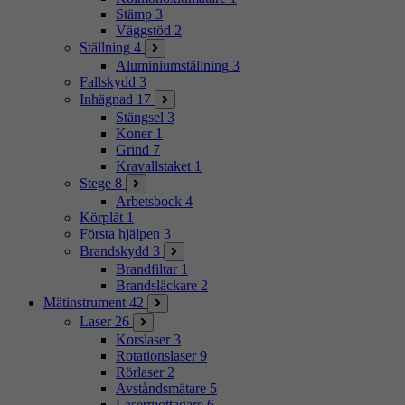
Stämp
3
Väggstöd
2
Ställning
4
Aluminiumställning
3
Fallskydd
3
Inhägnad
17
Stängsel
3
Koner
1
Grind
7
Kravallstaket
1
Stege
8
Arbetsbock
4
Körplåt
1
Första hjälpen
3
Brandskydd
3
Brandfiltar
1
Brandsläckare
2
Mätinstrument
42
Laser
26
Korslaser
3
Rotationslaser
9
Rörlaser
2
Avståndsmätare
5
Lasermottagare
6