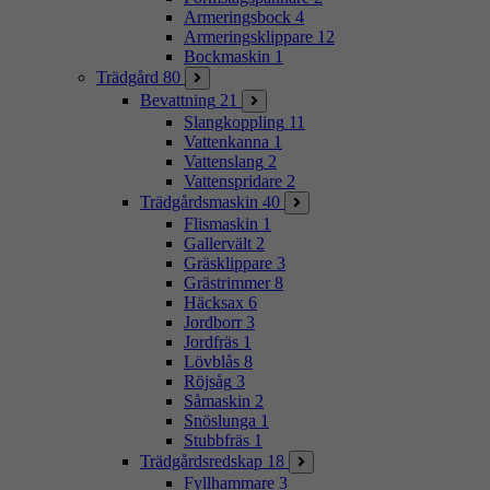
Armeringsbock
4
Armeringsklippare
12
Bockmaskin
1
Trädgård
80
Bevattning
21
Slangkoppling
11
Vattenkanna
1
Vattenslang
2
Vattenspridare
2
Trädgårdsmaskin
40
Flismaskin
1
Gallervält
2
Gräsklippare
3
Grästrimmer
8
Häcksax
6
Jordborr
3
Jordfräs
1
Lövblås
8
Röjsåg
3
Såmaskin
2
Snöslunga
1
Stubbfräs
1
Trädgårdsredskap
18
Fyllhammare
3