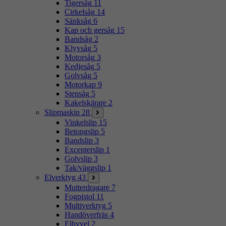
Tigersåg
11
Cirkelsåg
14
Sänksåg
6
Kap och gersåg
15
Bandsåg
2
Klyvsåg
5
Motorsåg
3
Kedjesåg
5
Golvsåg
5
Motorkap
9
Stensåg
5
Kakelskärare
2
Slipmaskin
28
Vinkelslip
15
Betongslip
5
Bandslip
3
Excenterslip
1
Golvslip
3
Tak/väggslip
1
Elverktyg
43
Mutterdragare
7
Fogpistol
11
Multiverktyg
5
Handöverfräs
4
Elhyvel
2