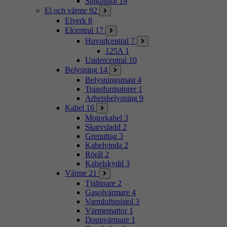
Spikpistol
19
El och värme
92
Elverk
8
Elcentral
17
Huvudcentral
7
125A
1
Undercentral
10
Belysning
14
Belysningsmast
4
Transformatorer
1
Arbetsbelysning
9
Kabel
16
Motorkabel
3
Skarvsladd
2
Grenuttag
3
Kabelvinda
2
Rörål
2
Kabelskydd
3
Värme
21
Tjältinare
2
Gasolvärmare
4
Varmluftspistol
3
Värmemattor
1
Doppvärmare
1