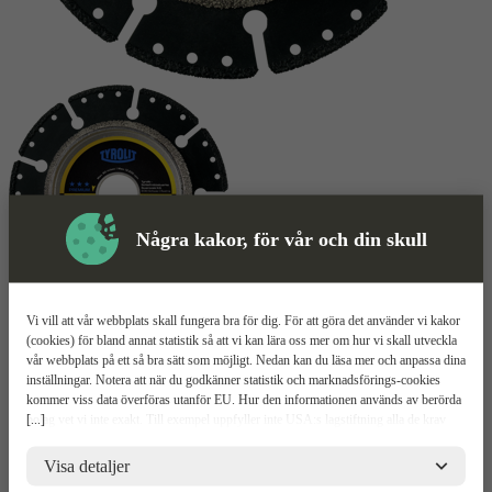
Några kakor, för vår och din skull
Kapskiva
Mer information
Vi vill att vår webbplats skall fungera bra för dig. För att göra det använder vi kakor
(cookies) för bland annat statistik så att vi kan lära oss mer om hur vi skall utveckla
vår webbplats på ett så bra sätt som möjligt. Nedan kan du läsa mer och anpassa dina
Tyrolit DCCI
inställningar. Notera att när du godkänner statistik och marknadsförings-cookies
kommer viss data överföras utanför EU. Hur den informationen används av berörda
[...]
bolag vet vi inte exakt. Till exempel uppfyller inte USA:s lagstiftning alla de krav
Skär och fasar samtidigt
gällande hantering av personuppgifter som ställs inom EU, vilket kan innebära vissa
Skärdjupsmätare
risker för dina personuppgifter. De berörda bolagen måste lämna över uppgifter till
Visa detaljer
Specialgjord för plaströr
brottsbekämpande myndigheter i USA om de får en sådan begäran. Det kan dock