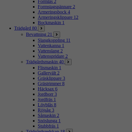
Formlås
2
Formstagspännare
2
Armeringsbock
4
Armeringsklippare
12
Bockmaskin
1
Trädgård
80
Bevattning
21
Slangkoppling
11
Vattenkanna
1
Vattenslang
2
Vattenspridare
2
Trädgårdsmaskin
40
Flismaskin
1
Gallervält
2
Gräsklippare
3
Grästrimmer
8
Häcksax
6
Jordborr
3
Jordfräs
1
Lövblås
8
Röjsåg
3
Såmaskin
2
Snöslunga
1
Stubbfräs
1
Trädgårdsredskap
18