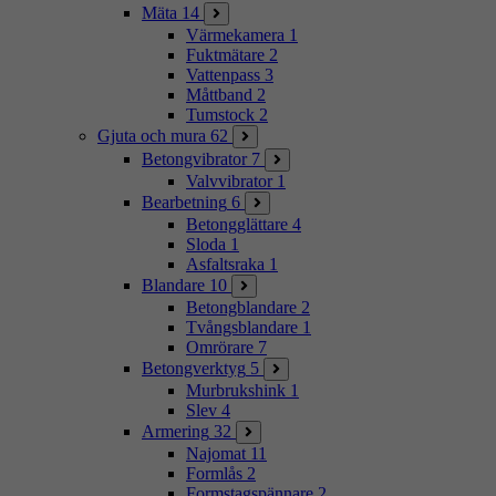
Mäta
14
Värmekamera
1
Fuktmätare
2
Vattenpass
3
Måttband
2
Tumstock
2
Gjuta och mura
62
Betongvibrator
7
Valvvibrator
1
Bearbetning
6
Betongglättare
4
Sloda
1
Asfaltsraka
1
Blandare
10
Betongblandare
2
Tvångsblandare
1
Omrörare
7
Betongverktyg
5
Murbrukshink
1
Slev
4
Armering
32
Najomat
11
Formlås
2
Formstagspännare
2