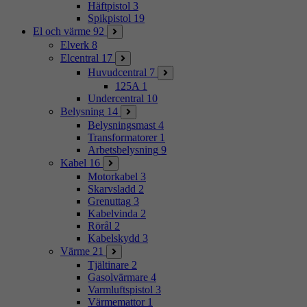
Häftpistol
3
Spikpistol
19
El och värme
92
Elverk
8
Elcentral
17
Huvudcentral
7
125A
1
Undercentral
10
Belysning
14
Belysningsmast
4
Transformatorer
1
Arbetsbelysning
9
Kabel
16
Motorkabel
3
Skarvsladd
2
Grenuttag
3
Kabelvinda
2
Rörål
2
Kabelskydd
3
Värme
21
Tjältinare
2
Gasolvärmare
4
Varmluftspistol
3
Värmemattor
1