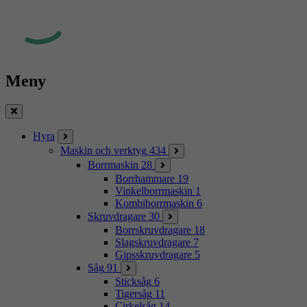
Meny
Stäng
Hyra
Maskin och verktyg
434
Borrmaskin
28
Borrhammare
19
Vinkelborrmaskin
1
Kombiborrmaskin
6
Skruvdragare
30
Borrskruvdragare
18
Slagskruvdragare
7
Gipsskruvdragare
5
Såg
91
Sticksåg
6
Tigersåg
11
Cirkelsåg
14