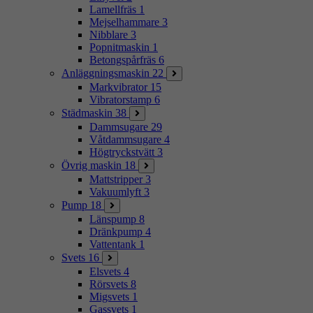
Lamellfräs
1
Mejselhammare
3
Nibblare
3
Popnitmaskin
1
Betongspårfräs
6
Anläggningsmaskin
22
Markvibrator
15
Vibratorstamp
6
Städmaskin
38
Dammsugare
29
Våtdammsugare
4
Högtryckstvätt
3
Övrig maskin
18
Mattstripper
3
Vakuumlyft
3
Pump
18
Länspump
8
Dränkpump
4
Vattentank
1
Svets
16
Elsvets
4
Rörsvets
8
Migsvets
1
Gassvets
1