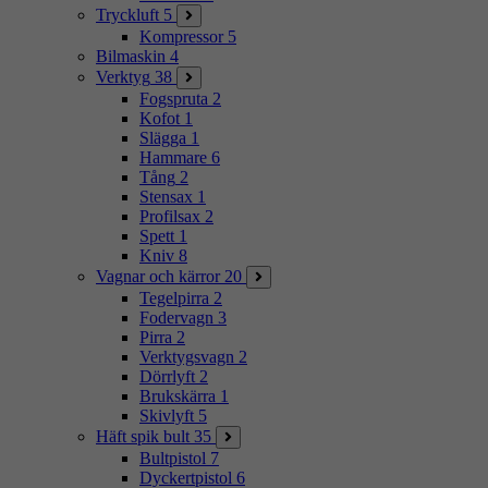
Tryckluft
5
Kompressor
5
Bilmaskin
4
Verktyg
38
Fogspruta
2
Kofot
1
Slägga
1
Hammare
6
Tång
2
Stensax
1
Profilsax
2
Spett
1
Kniv
8
Vagnar och kärror
20
Tegelpirra
2
Fodervagn
3
Pirra
2
Verktygsvagn
2
Dörrlyft
2
Brukskärra
1
Skivlyft
5
Häft spik bult
35
Bultpistol
7
Dyckertpistol
6