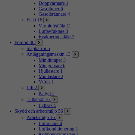
Doppvärmare
1
Gasoltuber
6
Gasolbrännare
4
Fläkt
16
Varmluftsfläkt
11
Luftavfuktare
3
Evakueringsfläkt
2
Fordon
36
Släpkärror
5
Anläggningsmaskin
13
Minidumper
3
Minigrävare
6
Hjullastare
1
Minilastare
2
Ytfräs
1
Lift
2
Pallyft
2
Tillbehör
16
Lyftsax
5
Skydd och arbetsmiljö
56
Arbetsmiljö
16
Luftrenare
4
Luftkonditionering
1
Kolmonoxidmätare
1