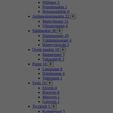
Nibblare
3
Popnitmaskin
1
Betongspårfräs
6
Anläggningsmaskin
22
Markvibrator
15
Vibratorstamp
6
Städmaskin
38
Dammsugare
29
Våtdammsugare
4
Högtryckstvätt
3
Övrig maskin
18
Mattstripper
3
Vakuumlyft
3
Pump
18
Länspump
8
Dränkpump
4
Vattentank
1
Svets
16
Elsvets
4
Rörsvets
8
Migsvets
1
Gassvets
1
Tryckluft
5
Kompressor
5