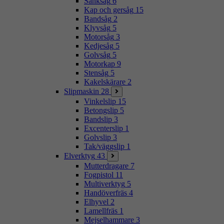
Sänksåg
6
Kap och gersåg
15
Bandsåg
2
Klyvsåg
5
Motorsåg
3
Kedjesåg
5
Golvsåg
5
Motorkap
9
Stensåg
5
Kakelskärare
2
Slipmaskin
28
Vinkelslip
15
Betongslip
5
Bandslip
3
Excenterslip
1
Golvslip
3
Tak/väggslip
1
Elverktyg
43
Mutterdragare
7
Fogpistol
11
Multiverktyg
5
Handöverfräs
4
Elhyvel
2
Lamellfräs
1
Mejselhammare
3