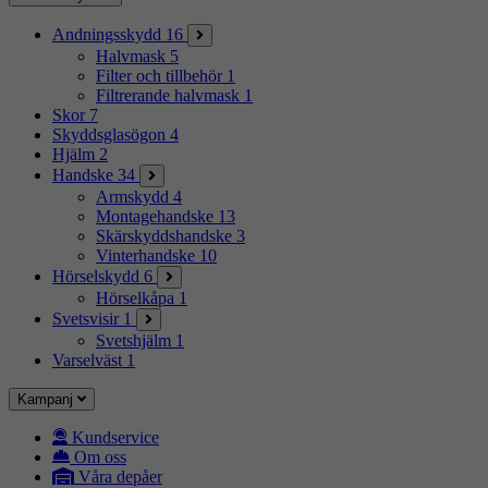
Andningsskydd
16
Halvmask
5
Filter och tillbehör
1
Filtrerande halvmask
1
Skor
7
Skyddsglasögon
4
Hjälm
2
Handske
34
Armskydd
4
Montagehandske
13
Skärskyddshandske
3
Vinterhandske
10
Hörselskydd
6
Hörselkåpa
1
Svetsvisir
1
Svetshjälm
1
Varselväst
1
Kampanj
Kundservice
Om oss
Våra depåer