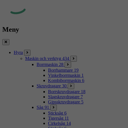
Meny
Stäng
Hyra
Maskin och verktyg
434
Borrmaskin
28
Borrhammare
19
Vinkelborrmaskin
1
Kombiborrmaskin
6
Skruvdragare
30
Borrskruvdragare
18
Slagskruvdragare
7
Gipsskruvdragare
5
Såg
91
Sticksåg
6
Tigersåg
11
Cirkelsåg
14