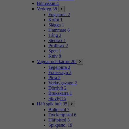
Bilmaskin
4
Verktyg
38
Fogspruta
2
Kofot
1
Slägga
1
Hammare
6
Tång
2
Stensax
1
Profilsax
2
Spett
1
Kniv
8
Vagnar och kärror
20
Tegelpirra
2
Fodervagn
3
Pirra
2
Verktygsvagn
2
Dörrlyft
2
Brukskärra
1
Skivlyft
5
Häft spik bult
35
Bultpistol
7
Dyckertpistol
6
Häftpistol
3
Spikpistol
19