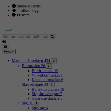
Snabb leverans
Proffsverktyg
Prisvärt
Sök
bland
Logga
tusentals
in
proffsmaskiner
Mina
Meny
Hyra
sidor
Maskin och verktyg
434
Borrmaskin
28
Borrhammare
19
Vinkelborrmaskin
1
Kombiborrmaskin
6
Skruvdragare
30
Borrskruvdragare
18
Slagskruvdragare
7
Gipsskruvdragare
5
Såg
91
Sticksåg
6