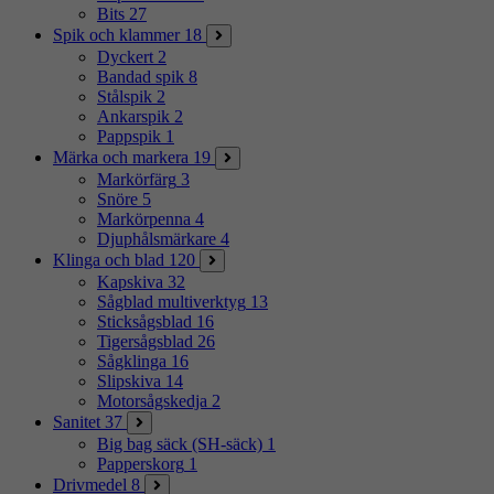
Bits
27
Spik och klammer
18
Dyckert
2
Bandad spik
8
Stålspik
2
Ankarspik
2
Pappspik
1
Märka och markera
19
Markörfärg
3
Snöre
5
Markörpenna
4
Djuphålsmärkare
4
Klinga och blad
120
Kapskiva
32
Sågblad multiverktyg
13
Sticksågsblad
16
Tigersågsblad
26
Sågklinga
16
Slipskiva
14
Motorsågskedja
2
Sanitet
37
Big bag säck (SH-säck)
1
Papperskorg
1
Drivmedel
8