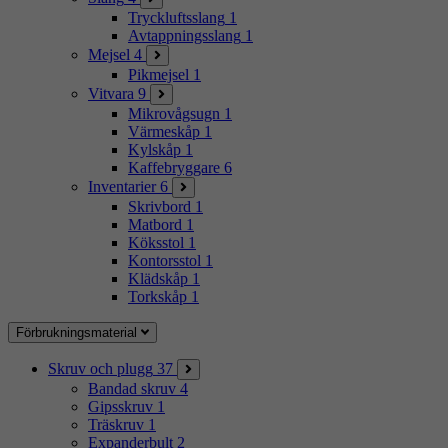
Tryckluftsslang
1
Avtappningsslang
1
Mejsel
4
Pikmejsel
1
Vitvara
9
Mikrovågsugn
1
Värmeskåp
1
Kylskåp
1
Kaffebryggare
6
Inventarier
6
Skrivbord
1
Matbord
1
Köksstol
1
Kontorsstol
1
Klädskåp
1
Torkskåp
1
Förbrukningsmaterial
Skruv och plugg
37
Bandad skruv
4
Gipsskruv
1
Träskruv
1
Expanderbult
2