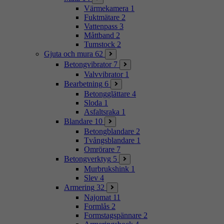
Värmekamera
1
Fuktmätare
2
Vattenpass
3
Måttband
2
Tumstock
2
Gjuta och mura
62
Betongvibrator
7
Valvvibrator
1
Bearbetning
6
Betongglättare
4
Sloda
1
Asfaltsraka
1
Blandare
10
Betongblandare
2
Tvångsblandare
1
Omrörare
7
Betongverktyg
5
Murbrukshink
1
Slev
4
Armering
32
Najomat
11
Formlås
2
Formstagspännare
2