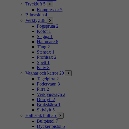
Tryckluft
5
Kompressor
5
Bilmaskin
4
Verktyg
38
Fogspruta
2
Kofot
1
Slägga
1
Hammare
6
Tång
2
Stensax
1
Profilsax
2
Spett
1
Kniv
8
Vagnar och kärror
20
Tegelpirra
2
Fodervagn
3
Pirra
2
Verktygsvagn
2
Dörrlyft
2
Brukskärra
1
Skivlyft
5
Häft spik bult
35
Bultpistol
7
Dyckertpistol
6