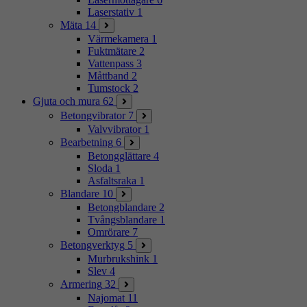
Laserstativ
1
Mäta
14
Värmekamera
1
Fuktmätare
2
Vattenpass
3
Måttband
2
Tumstock
2
Gjuta och mura
62
Betongvibrator
7
Valvvibrator
1
Bearbetning
6
Betongglättare
4
Sloda
1
Asfaltsraka
1
Blandare
10
Betongblandare
2
Tvångsblandare
1
Omrörare
7
Betongverktyg
5
Murbrukshink
1
Slev
4
Armering
32
Najomat
11