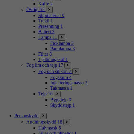
Kaffe
2
Övrigt
52
Slipmaterial
9
Träkil
1
Presenning
1
Batteri
3
Lampa
11
Ficklampa
3
Pannlampa
3
Filter
8
Tjältiningskol
1
Fog lim och tejp
17
Fog och silikon
7
Fogskum
4
Injekteringsmassa
2
Takmassa
1
Tejp
10
Byggtejp
9
Skyddstejp
1
Personskydd
Andningsskydd
16
Halvmask
5
Filter och tillbehör
1