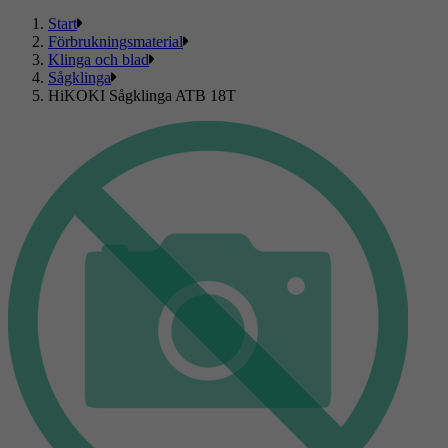
Start
Förbrukningsmaterial
Klinga och blad
Sågklinga
HiKOKI Sågklinga ATB 18T