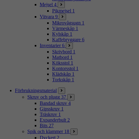
Mejsel
4
Pikmejsel
1
Vitvara
9
Mikrovågsugn
1
Värmeskåp
1
Kylskåp
1
Kaffebryggare
6
Inventarier
6
Skrivbord
1
Matbord
1
Köksstol
1
Kontorsstol
1
Klädskåp
1
Torkskåp
1
Förbrukningsmaterial
Skruv och plugg
37
Bandad skruv
4
Gipsskruv
1
Träskruv
1
Expanderbult
2
Bits
27
Spik och klammer
18
Dyckert
2