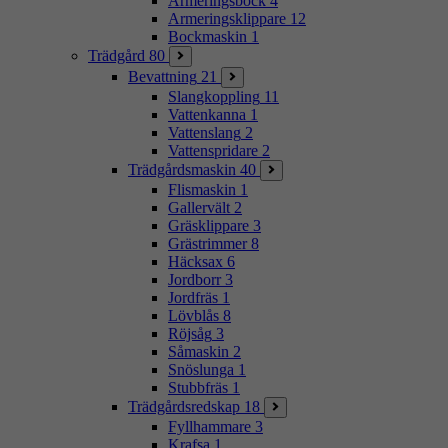
Armeringsbock
4
Armeringsklippare
12
Bockmaskin
1
Trädgård
80
Bevattning
21
Slangkoppling
11
Vattenkanna
1
Vattenslang
2
Vattenspridare
2
Trädgårdsmaskin
40
Flismaskin
1
Gallervält
2
Gräsklippare
3
Grästrimmer
8
Häcksax
6
Jordborr
3
Jordfräs
1
Lövblås
8
Röjsåg
3
Såmaskin
2
Snöslunga
1
Stubbfräs
1
Trädgårdsredskap
18
Fyllhammare
3
Krafsa
1