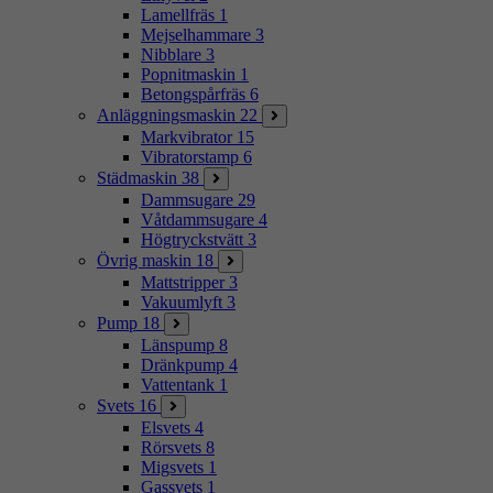
Lamellfräs
1
Mejselhammare
3
Nibblare
3
Popnitmaskin
1
Betongspårfräs
6
Anläggningsmaskin
22
Markvibrator
15
Vibratorstamp
6
Städmaskin
38
Dammsugare
29
Våtdammsugare
4
Högtryckstvätt
3
Övrig maskin
18
Mattstripper
3
Vakuumlyft
3
Pump
18
Länspump
8
Dränkpump
4
Vattentank
1
Svets
16
Elsvets
4
Rörsvets
8
Migsvets
1
Gassvets
1