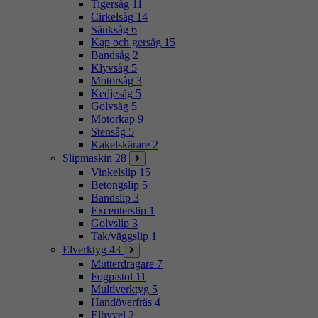
Tigersåg
11
Cirkelsåg
14
Sänksåg
6
Kap och gersåg
15
Bandsåg
2
Klyvsåg
5
Motorsåg
3
Kedjesåg
5
Golvsåg
5
Motorkap
9
Stensåg
5
Kakelskärare
2
Slipmaskin
28
Vinkelslip
15
Betongslip
5
Bandslip
3
Excenterslip
1
Golvslip
3
Tak/väggslip
1
Elverktyg
43
Mutterdragare
7
Fogpistol
11
Multiverktyg
5
Handöverfräs
4
Elhyvel
2