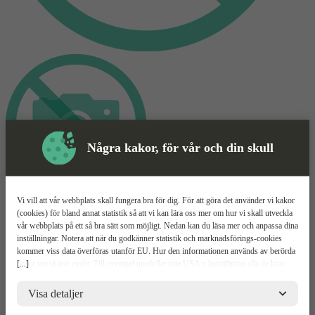
Några kakor, för vår och din skull
Vi vill att vår webbplats skall fungera bra för dig. För att göra det använder vi kakor
Skyddsutrustning
(cookies) för bland annat statistik så att vi kan lära oss mer om hur vi skall utveckla
vår webbplats på ett så bra sätt som möjligt. Nedan kan du läsa mer och anpassa dina
inställningar. Notera att när du godkänner statistik och marknadsförings-cookies
Sågklinga
Mer information
kommer viss data överföras utanför EU. Hur den informationen används av berörda
[...]
bolag vet vi inte exakt. Till exempel uppfyller inte USA:s lagstiftning alla de krav
HiKOKI ATB 18T
gällande hantering av personuppgifter som ställs inom EU, vilket kan innebära vissa
risker för dina personuppgifter. De berörda bolagen måste lämna över uppgifter till
Visa detaljer
brottsbekämpande myndigheter i USA om de får en sådan begäran. Det kan dock
Relaterade
Mer information
Teknisk spec
Upp
vara svårt eller omöjligt för dig att hävda dina rättigheter, t.ex. rätten till radering,