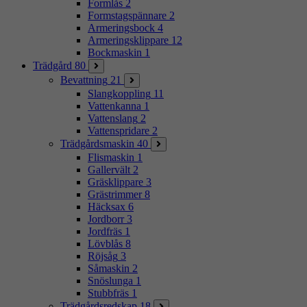
Formlås
2
Formstagspännare
2
Armeringsbock
4
Armeringsklippare
12
Bockmaskin
1
Trädgård
80
Bevattning
21
Slangkoppling
11
Vattenkanna
1
Vattenslang
2
Vattenspridare
2
Trädgårdsmaskin
40
Flismaskin
1
Gallervält
2
Gräsklippare
3
Grästrimmer
8
Häcksax
6
Jordborr
3
Jordfräs
1
Lövblås
8
Röjsåg
3
Såmaskin
2
Snöslunga
1
Stubbfräs
1
Trädgårdsredskap
18