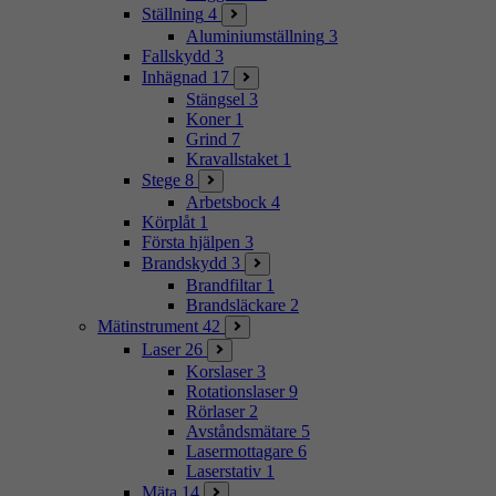
Ställning
4
Aluminiumställning
3
Fallskydd
3
Inhägnad
17
Stängsel
3
Koner
1
Grind
7
Kravallstaket
1
Stege
8
Arbetsbock
4
Körplåt
1
Första hjälpen
3
Brandskydd
3
Brandfiltar
1
Brandsläckare
2
Mätinstrument
42
Laser
26
Korslaser
3
Rotationslaser
9
Rörlaser
2
Avståndsmätare
5
Lasermottagare
6
Laserstativ
1
Mäta
14