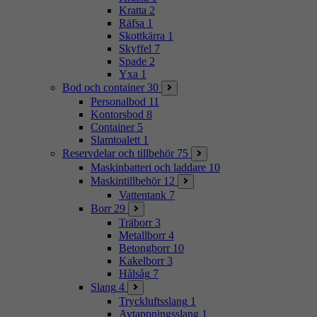
Kratta
2
Räfsa
1
Skottkärra
1
Skyffel
7
Spade
2
Yxa
1
Bod och container
30
Personalbod
11
Kontorsbod
8
Container
5
Slamtoalett
1
Reservdelar och tillbehör
75
Maskinbatteri och laddare
10
Maskintillbehör
12
Vattentank
7
Borr
29
Träborr
3
Metallborr
4
Betongborr
10
Kakelborr
3
Hålsåg
7
Slang
4
Tryckluftsslang
1
Avtappningsslang
1