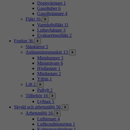
Doppvärmare
1
Gasoltuber
6
Gasolbrännare
4
Fläkt
16
Varmluftsfläkt
11
Luftavfuktare
3
Evakueringsfläkt
2
Fordon
36
Släpkärror
5
Anläggningsmaskin
13
Minidumper
3
Minigrävare
6
Hjullastare
1
Minilastare
2
Ytfräs
1
Lift
2
Pallyft
2
Tillbehör
16
Lyftsax
5
Skydd och arbetsmiljö
56
Arbetsmiljö
16
Luftrenare
4
Luftkonditionering
1
Kolmonoxidmätare
1