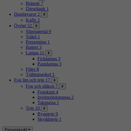
Bränsle
7
Dieseltank
1
Dagligvaror
2
Kaffe
2
Övrigt
52
Slipmaterial
9
Träkil
1
Presenning
1
Batteri
3
Lampa
11
Ficklampa
3
Pannlampa
3
Filter
8
Tjältiningskol
1
Fog lim och tejp
17
Fog och silikon
7
Fogskum
4
Injekteringsmassa
2
Takmassa
1
Tejp
10
Byggtejp
9
Skyddstejp
1
Personskydd