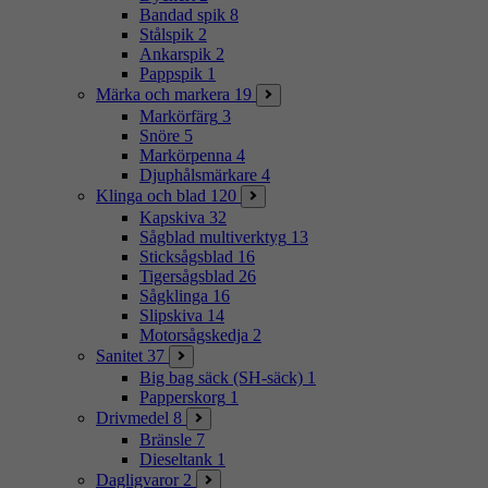
Bandad spik
8
Stålspik
2
Ankarspik
2
Pappspik
1
Märka och markera
19
Markörfärg
3
Snöre
5
Markörpenna
4
Djuphålsmärkare
4
Klinga och blad
120
Kapskiva
32
Sågblad multiverktyg
13
Sticksågsblad
16
Tigersågsblad
26
Sågklinga
16
Slipskiva
14
Motorsågskedja
2
Sanitet
37
Big bag säck (SH-säck)
1
Papperskorg
1
Drivmedel
8
Bränsle
7
Dieseltank
1
Dagligvaror
2