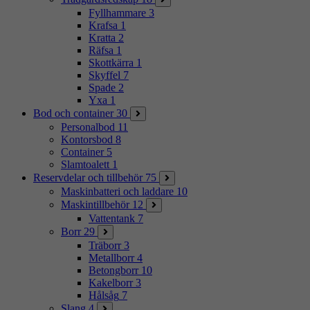
Fyllhammare
3
Krafsa
1
Kratta
2
Räfsa
1
Skottkärra
1
Skyffel
7
Spade
2
Yxa
1
Bod och container
30
Personalbod
11
Kontorsbod
8
Container
5
Slamtoalett
1
Reservdelar och tillbehör
75
Maskinbatteri och laddare
10
Maskintillbehör
12
Vattentank
7
Borr
29
Träborr
3
Metallborr
4
Betongborr
10
Kakelborr
3
Hålsåg
7
Slang
4