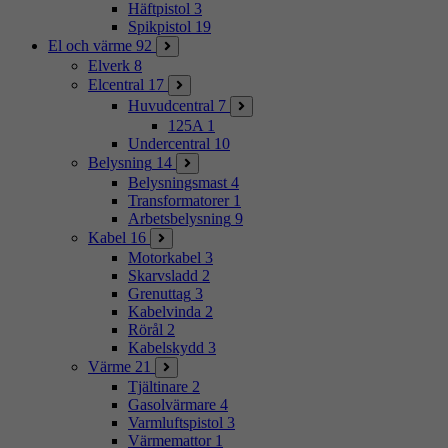
Häftpistol
3
Spikpistol
19
El och värme
92
Elverk
8
Elcentral
17
Huvudcentral
7
125A
1
Undercentral
10
Belysning
14
Belysningsmast
4
Transformatorer
1
Arbetsbelysning
9
Kabel
16
Motorkabel
3
Skarvsladd
2
Grenuttag
3
Kabelvinda
2
Rörål
2
Kabelskydd
3
Värme
21
Tjältinare
2
Gasolvärmare
4
Varmluftspistol
3
Värmemattor
1