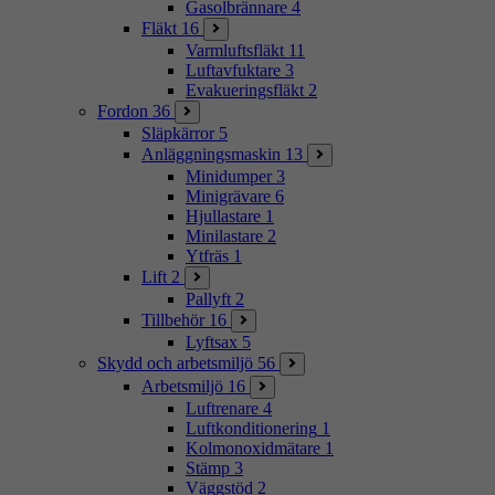
Gasolbrännare
4
Fläkt
16
Varmluftsfläkt
11
Luftavfuktare
3
Evakueringsfläkt
2
Fordon
36
Släpkärror
5
Anläggningsmaskin
13
Minidumper
3
Minigrävare
6
Hjullastare
1
Minilastare
2
Ytfräs
1
Lift
2
Pallyft
2
Tillbehör
16
Lyftsax
5
Skydd och arbetsmiljö
56
Arbetsmiljö
16
Luftrenare
4
Luftkonditionering
1
Kolmonoxidmätare
1
Stämp
3
Väggstöd
2