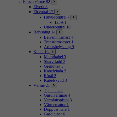
El och värme
92
Elverk
8
Elcentral
17
Huvudcentral
7
125A
1
Undercentral
10
Belysning
14
Belysningsmast
4
Transformatorer
1
Arbetsbelysning
9
Kabel
16
Motorkabel
3
Skarvsladd
2
Grenuttag
3
Kabelvinda
2
Rörål
2
Kabelskydd
3
Värme
21
Tjältinare
2
Gasolvärmare
4
Varmluftspistol
3
Värmemattor
1
Doppvärmare
1
Gasoltuber
6