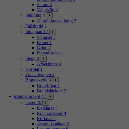
Stämp
3
Väggstöd
2
Ställning
4
Aluminiumställning
3
Fallskydd
3
Inhägnad
17
Stängsel
3
Koner
1
Grind
7
Kravallstaket
1
Stege
8
Arbetsbock
4
Körplåt
1
Första hjälpen
3
Brandskydd
3
Brandfiltar
1
Brandsläckare
2
Mätinstrument
42
Laser
26
Korslaser
3
Rotationslaser
9
Rörlaser
2
Avståndsmätare
5
Lasermottagare
6