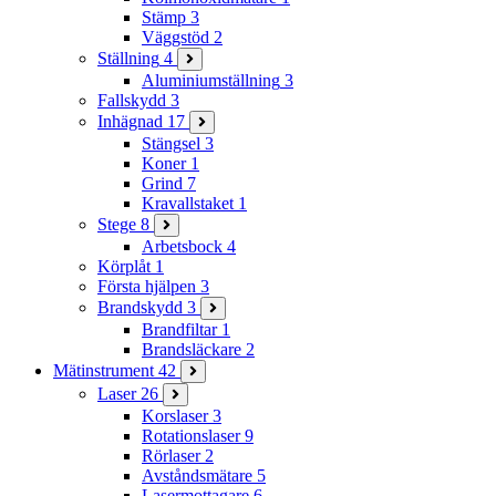
Stämp
3
Väggstöd
2
Ställning
4
Aluminiumställning
3
Fallskydd
3
Inhägnad
17
Stängsel
3
Koner
1
Grind
7
Kravallstaket
1
Stege
8
Arbetsbock
4
Körplåt
1
Första hjälpen
3
Brandskydd
3
Brandfiltar
1
Brandsläckare
2
Mätinstrument
42
Laser
26
Korslaser
3
Rotationslaser
9
Rörlaser
2
Avståndsmätare
5
Lasermottagare
6