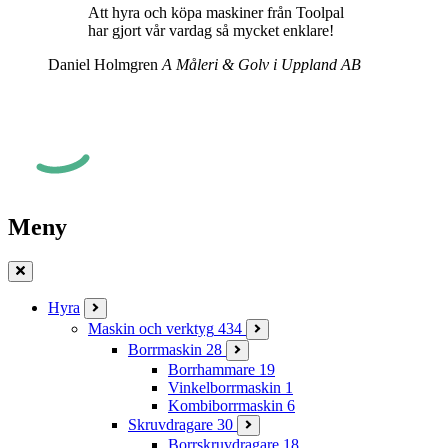
Att hyra och köpa maskiner från Toolpal
har gjort vår vardag så mycket enklare!
Daniel Holmgren
A Måleri & Golv i Uppland AB
Meny
Stäng
Hyra
Maskin och verktyg
434
Borrmaskin
28
Borrhammare
19
Vinkelborrmaskin
1
Kombiborrmaskin
6
Skruvdragare
30
Borrskruvdragare
18