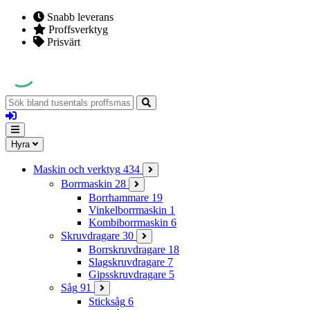
Snabb leverans
Proffsverktyg
Prisvärt
Sök
bland
Logga
tusentals
in
proffsmaskiner
Mina
Meny
Hyra
sidor
Maskin och verktyg
434
Borrmaskin
28
Borrhammare
19
Vinkelborrmaskin
1
Kombiborrmaskin
6
Skruvdragare
30
Borrskruvdragare
18
Slagskruvdragare
7
Gipsskruvdragare
5
Såg
91
Sticksåg
6