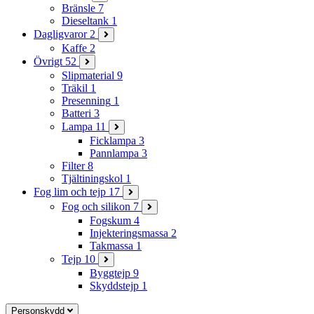
Bränsle
7
Dieseltank
1
Dagligvaror
2
Kaffe
2
Övrigt
52
Slipmaterial
9
Träkil
1
Presenning
1
Batteri
3
Lampa
11
Ficklampa
3
Pannlampa
3
Filter
8
Tjältiningskol
1
Fog lim och tejp
17
Fog och silikon
7
Fogskum
4
Injekteringsmassa
2
Takmassa
1
Tejp
10
Byggtejp
9
Skyddstejp
1
Personskydd