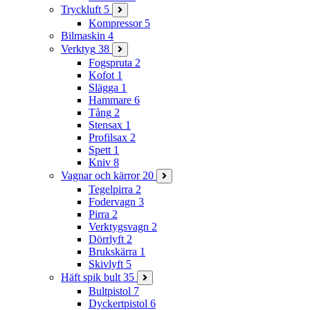
Tryckluft
5
Kompressor
5
Bilmaskin
4
Verktyg
38
Fogspruta
2
Kofot
1
Slägga
1
Hammare
6
Tång
2
Stensax
1
Profilsax
2
Spett
1
Kniv
8
Vagnar och kärror
20
Tegelpirra
2
Fodervagn
3
Pirra
2
Verktygsvagn
2
Dörrlyft
2
Brukskärra
1
Skivlyft
5
Häft spik bult
35
Bultpistol
7
Dyckertpistol
6