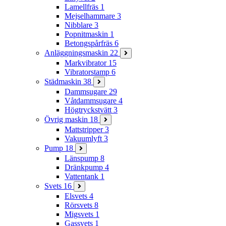
Lamellfräs
1
Mejselhammare
3
Nibblare
3
Popnitmaskin
1
Betongspårfräs
6
Anläggningsmaskin
22
Markvibrator
15
Vibratorstamp
6
Städmaskin
38
Dammsugare
29
Våtdammsugare
4
Högtryckstvätt
3
Övrig maskin
18
Mattstripper
3
Vakuumlyft
3
Pump
18
Länspump
8
Dränkpump
4
Vattentank
1
Svets
16
Elsvets
4
Rörsvets
8
Migsvets
1
Gassvets
1