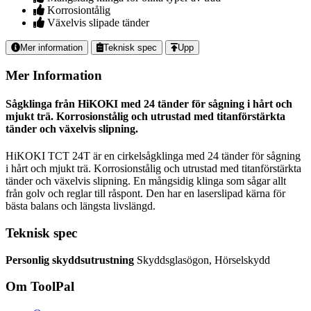
Korrosiontålig
Växelvis slipade tänder
Relaterade
Mer information
Teknisk spec
Upp
Produkter
Mer Information
Sågklinga från HiKOKI med 24 tänder för sågning i hårt och
mjukt trä. Korrosionstålig och utrustad med titanförstärkta
tänder och växelvis slipning.
HiKOKI TCT 24T är en cirkelsågklinga med 24 tänder för sågning
i hårt och mjukt trä. Korrosionstålig och utrustad med titanförstärkta
tänder och växelvis slipning. En mångsidig klinga som sågar allt
från golv och reglar till råspont. Den har en laserslipad kärna för
bästa balans och längsta livslängd.
Teknisk spec
Personlig skyddsutrustning
Skyddsglasögon, Hörselskydd
Om ToolPal