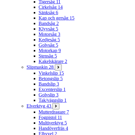
Tigersåg
11
Cirkelsåg
14
Sänksåg
6
Kap och gersåg
15
Bandsåg
2
Klyvsåg
5
Motorsåg
3
Kedjesåg
5
Golvsåg
5
Motorkap
9
Stensåg
5
Kakelskärare
2
Slipmaskin
28
Vinkelslip
15
Betongslip
5
Bandslip
3
Excenterslip
1
Golvslip
3
Tak/väggslip
1
Elverktyg
43
Mutterdragare
7
Fogpistol
11
Multiverktyg
5
Handöverfräs
4
Elhyvel
2