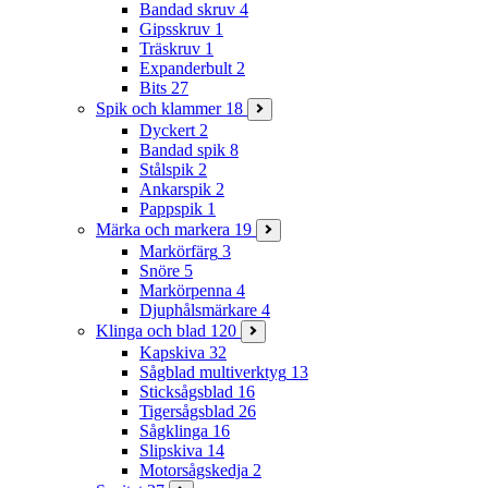
Bandad skruv
4
Gipsskruv
1
Träskruv
1
Expanderbult
2
Bits
27
Spik och klammer
18
Dyckert
2
Bandad spik
8
Stålspik
2
Ankarspik
2
Pappspik
1
Märka och markera
19
Markörfärg
3
Snöre
5
Markörpenna
4
Djuphålsmärkare
4
Klinga och blad
120
Kapskiva
32
Sågblad multiverktyg
13
Sticksågsblad
16
Tigersågsblad
26
Sågklinga
16
Slipskiva
14
Motorsågskedja
2