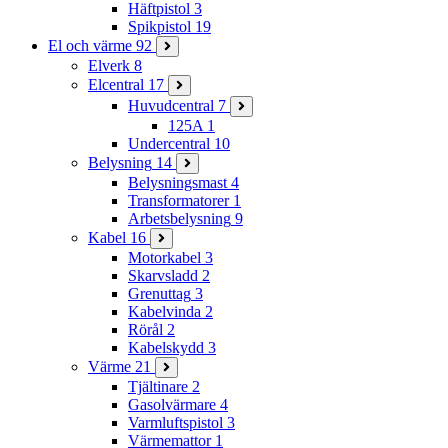
Häftpistol
3
Spikpistol
19
El och värme
92
Elverk
8
Elcentral
17
Huvudcentral
7
125A
1
Undercentral
10
Belysning
14
Belysningsmast
4
Transformatorer
1
Arbetsbelysning
9
Kabel
16
Motorkabel
3
Skarvsladd
2
Grenuttag
3
Kabelvinda
2
Rörål
2
Kabelskydd
3
Värme
21
Tjältinare
2
Gasolvärmare
4
Varmluftspistol
3
Värmemattor
1