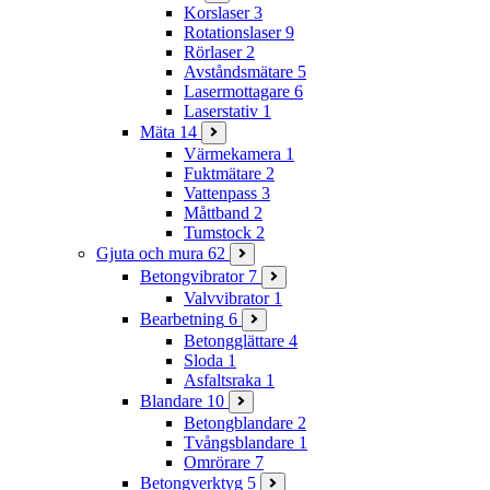
Korslaser
3
Rotationslaser
9
Rörlaser
2
Avståndsmätare
5
Lasermottagare
6
Laserstativ
1
Mäta
14
Värmekamera
1
Fuktmätare
2
Vattenpass
3
Måttband
2
Tumstock
2
Gjuta och mura
62
Betongvibrator
7
Valvvibrator
1
Bearbetning
6
Betongglättare
4
Sloda
1
Asfaltsraka
1
Blandare
10
Betongblandare
2
Tvångsblandare
1
Omrörare
7
Betongverktyg
5