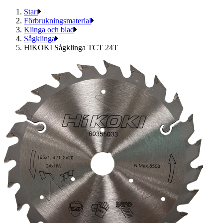
Start
Förbrukningsmaterial
Klinga och blad
Sågklinga
HiKOKI Sågklinga TCT 24T