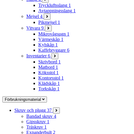
Tryckluftsslang
1
Avtappningsslang
1
Mejsel
4
Pikmejsel
1
Vitvara
9
Mikrovågsugn
1
Värmeskåp
1
Kylskåp
1
Kaffebryggare
6
Inventarier
6
Skrivbord
1
Matbord
1
Köksstol
1
Kontorsstol
1
Klädskåp
1
Torkskåp
1
Förbrukningsmaterial
Skruv och plugg
37
Bandad skruv
4
Gipsskruv
1
Träskruv
1
Expanderbult
2