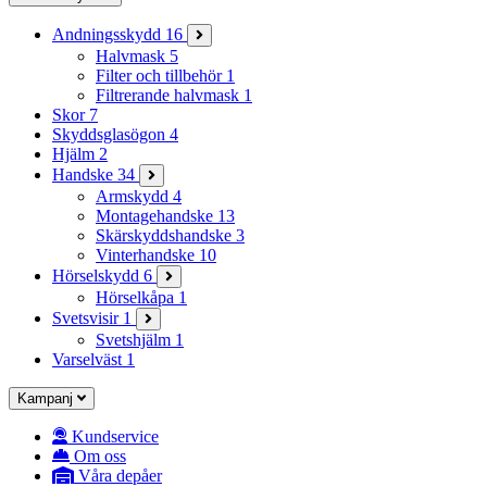
Andningsskydd
16
Halvmask
5
Filter och tillbehör
1
Filtrerande halvmask
1
Skor
7
Skyddsglasögon
4
Hjälm
2
Handske
34
Armskydd
4
Montagehandske
13
Skärskyddshandske
3
Vinterhandske
10
Hörselskydd
6
Hörselkåpa
1
Svetsvisir
1
Svetshjälm
1
Varselväst
1
Kampanj
Kundservice
Om oss
Våra depåer