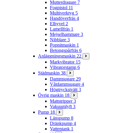
Mutterdragare
7
Fogpistol
11
Multiverktyg
5
Handöverfräs
4
Elhyvel
2
Lamellfräs
1
Mejselhammare
3
Nibblare
3
Popnitmaskin
1
Betongspårfräs
6
Anläggningsmaskin
22
Markvibrator
15
Vibratorstamp
6
Städmaskin
38
Dammsugare
29
Våtdammsugare
4
Högtryckstvätt
3
Övrig maskin
18
Mattstripper
3
Vakuumlyft
3
Pump
18
Länspump
8
Dränkpump
4
Vattentank
1