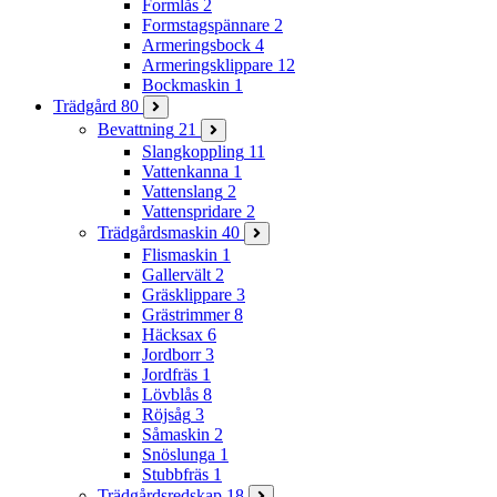
Formlås
2
Formstagspännare
2
Armeringsbock
4
Armeringsklippare
12
Bockmaskin
1
Trädgård
80
Bevattning
21
Slangkoppling
11
Vattenkanna
1
Vattenslang
2
Vattenspridare
2
Trädgårdsmaskin
40
Flismaskin
1
Gallervält
2
Gräsklippare
3
Grästrimmer
8
Häcksax
6
Jordborr
3
Jordfräs
1
Lövblås
8
Röjsåg
3
Såmaskin
2
Snöslunga
1
Stubbfräs
1
Trädgårdsredskap
18