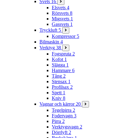
Svets
16
Elsvets
4
Rörsvets
8
Migsvets
1
Gassvets
1
Tryckluft
5
Kompressor
5
Bilmaskin
4
Verktyg
38
Fogspruta
2
Kofot
1
Slägga
1
Hammare
6
Tång
2
Stensax
1
Profilsax
2
Spett
1
Kniv
8
Vagnar och kärror
20
Tegelpirra
2
Fodervagn
3
Pirra
2
Verktygsvagn
2
Dörrlyft
2
Brukskärra
1