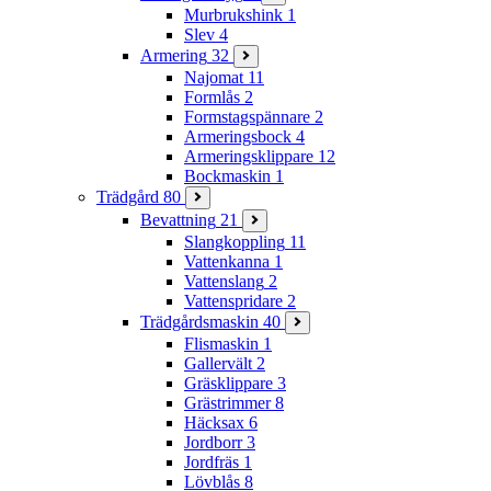
Murbrukshink
1
Slev
4
Armering
32
Najomat
11
Formlås
2
Formstagspännare
2
Armeringsbock
4
Armeringsklippare
12
Bockmaskin
1
Trädgård
80
Bevattning
21
Slangkoppling
11
Vattenkanna
1
Vattenslang
2
Vattenspridare
2
Trädgårdsmaskin
40
Flismaskin
1
Gallervält
2
Gräsklippare
3
Grästrimmer
8
Häcksax
6
Jordborr
3
Jordfräs
1
Lövblås
8