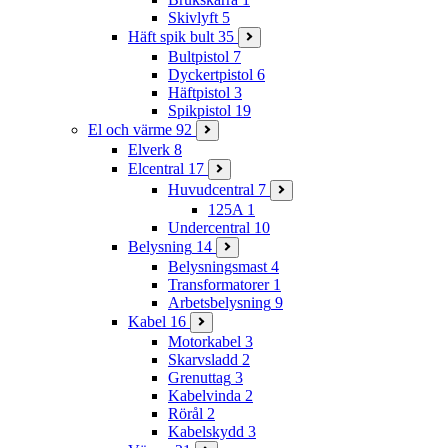
Skivlyft
5
Häft spik bult
35
Bultpistol
7
Dyckertpistol
6
Häftpistol
3
Spikpistol
19
El och värme
92
Elverk
8
Elcentral
17
Huvudcentral
7
125A
1
Undercentral
10
Belysning
14
Belysningsmast
4
Transformatorer
1
Arbetsbelysning
9
Kabel
16
Motorkabel
3
Skarvsladd
2
Grenuttag
3
Kabelvinda
2
Rörål
2
Kabelskydd
3