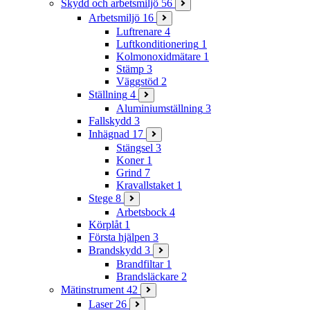
Skydd och arbetsmiljö
56
Arbetsmiljö
16
Luftrenare
4
Luftkonditionering
1
Kolmonoxidmätare
1
Stämp
3
Väggstöd
2
Ställning
4
Aluminiumställning
3
Fallskydd
3
Inhägnad
17
Stängsel
3
Koner
1
Grind
7
Kravallstaket
1
Stege
8
Arbetsbock
4
Körplåt
1
Första hjälpen
3
Brandskydd
3
Brandfiltar
1
Brandsläckare
2
Mätinstrument
42
Laser
26