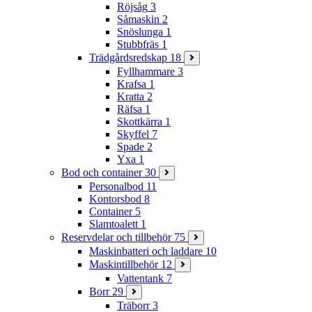
Röjsåg
3
Såmaskin
2
Snöslunga
1
Stubbfräs
1
Trädgårdsredskap
18
Fyllhammare
3
Krafsa
1
Kratta
2
Räfsa
1
Skottkärra
1
Skyffel
7
Spade
2
Yxa
1
Bod och container
30
Personalbod
11
Kontorsbod
8
Container
5
Slamtoalett
1
Reservdelar och tillbehör
75
Maskinbatteri och laddare
10
Maskintillbehör
12
Vattentank
7
Borr
29
Träborr
3