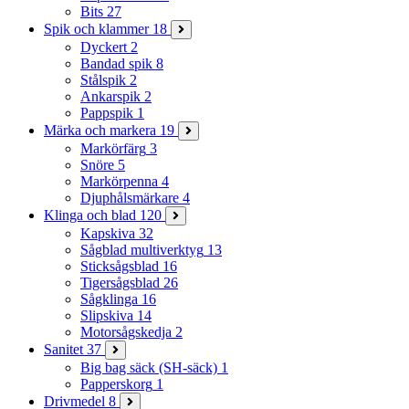
Bits
27
Spik och klammer
18
Dyckert
2
Bandad spik
8
Stålspik
2
Ankarspik
2
Pappspik
1
Märka och markera
19
Markörfärg
3
Snöre
5
Markörpenna
4
Djuphålsmärkare
4
Klinga och blad
120
Kapskiva
32
Sågblad multiverktyg
13
Sticksågsblad
16
Tigersågsblad
26
Sågklinga
16
Slipskiva
14
Motorsågskedja
2
Sanitet
37
Big bag säck (SH-säck)
1
Papperskorg
1
Drivmedel
8