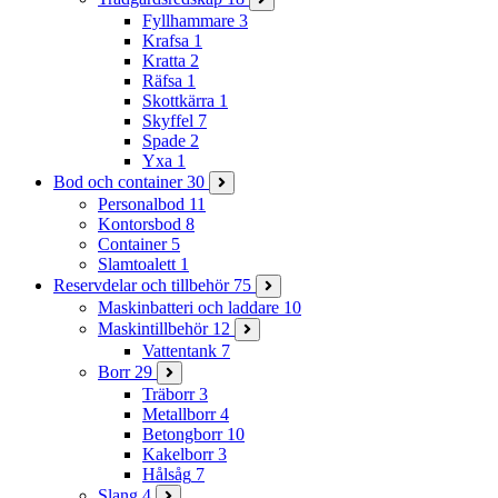
Fyllhammare
3
Krafsa
1
Kratta
2
Räfsa
1
Skottkärra
1
Skyffel
7
Spade
2
Yxa
1
Bod och container
30
Personalbod
11
Kontorsbod
8
Container
5
Slamtoalett
1
Reservdelar och tillbehör
75
Maskinbatteri och laddare
10
Maskintillbehör
12
Vattentank
7
Borr
29
Träborr
3
Metallborr
4
Betongborr
10
Kakelborr
3
Hålsåg
7
Slang
4