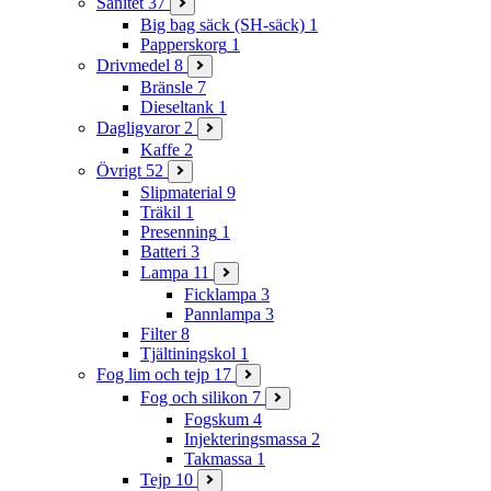
Sanitet
37
Big bag säck (SH-säck)
1
Papperskorg
1
Drivmedel
8
Bränsle
7
Dieseltank
1
Dagligvaror
2
Kaffe
2
Övrigt
52
Slipmaterial
9
Träkil
1
Presenning
1
Batteri
3
Lampa
11
Ficklampa
3
Pannlampa
3
Filter
8
Tjältiningskol
1
Fog lim och tejp
17
Fog och silikon
7
Fogskum
4
Injekteringsmassa
2
Takmassa
1
Tejp
10