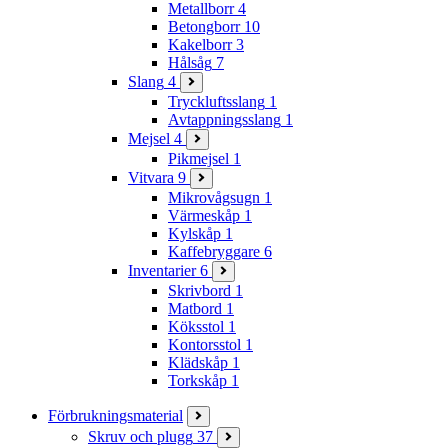
Metallborr
4
Betongborr
10
Kakelborr
3
Hålsåg
7
Slang
4
Tryckluftsslang
1
Avtappningsslang
1
Mejsel
4
Pikmejsel
1
Vitvara
9
Mikrovågsugn
1
Värmeskåp
1
Kylskåp
1
Kaffebryggare
6
Inventarier
6
Skrivbord
1
Matbord
1
Köksstol
1
Kontorsstol
1
Klädskåp
1
Torkskåp
1
Förbrukningsmaterial
Skruv och plugg
37