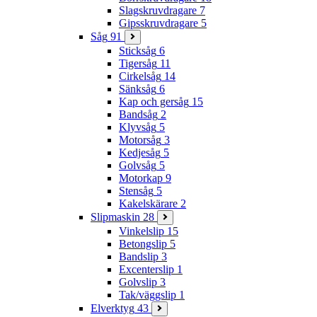
Slagskruvdragare
7
Gipsskruvdragare
5
Såg
91
Sticksåg
6
Tigersåg
11
Cirkelsåg
14
Sänksåg
6
Kap och gersåg
15
Bandsåg
2
Klyvsåg
5
Motorsåg
3
Kedjesåg
5
Golvsåg
5
Motorkap
9
Stensåg
5
Kakelskärare
2
Slipmaskin
28
Vinkelslip
15
Betongslip
5
Bandslip
3
Excenterslip
1
Golvslip
3
Tak/väggslip
1
Elverktyg
43