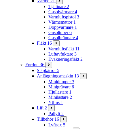
Värme
21
Tjältinare
2
Gasolvärmare
4
Varmluftspistol
3
Värmemattor
1
Doppvärmare
1
Gasoltuber
6
Gasolbrännare
4
Fläkt
16
Varmluftsfläkt
11
Luftavfuktare
3
Evakueringsfläkt
2
Fordon
36
Släpkärror
5
Anläggningsmaskin
13
Minidumper
3
Minigrävare
6
Hjullastare
1
Minilastare
2
Ytfräs
1
Lift
2
Pallyft
2
Tillbehör
16
Lyftsax
5