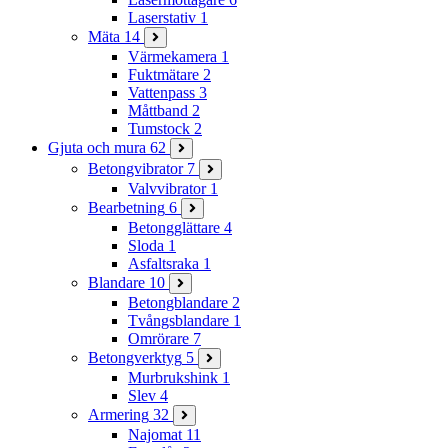
Laserstativ
1
Mäta
14
Värmekamera
1
Fuktmätare
2
Vattenpass
3
Måttband
2
Tumstock
2
Gjuta och mura
62
Betongvibrator
7
Valvvibrator
1
Bearbetning
6
Betongglättare
4
Sloda
1
Asfaltsraka
1
Blandare
10
Betongblandare
2
Tvångsblandare
1
Omrörare
7
Betongverktyg
5
Murbrukshink
1
Slev
4
Armering
32
Najomat
11