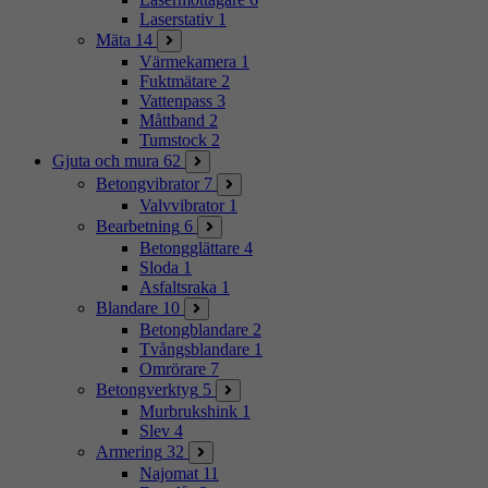
Laserstativ
1
Mäta
14
Värmekamera
1
Fuktmätare
2
Vattenpass
3
Måttband
2
Tumstock
2
Gjuta och mura
62
Betongvibrator
7
Valvvibrator
1
Bearbetning
6
Betongglättare
4
Sloda
1
Asfaltsraka
1
Blandare
10
Betongblandare
2
Tvångsblandare
1
Omrörare
7
Betongverktyg
5
Murbrukshink
1
Slev
4
Armering
32
Najomat
11