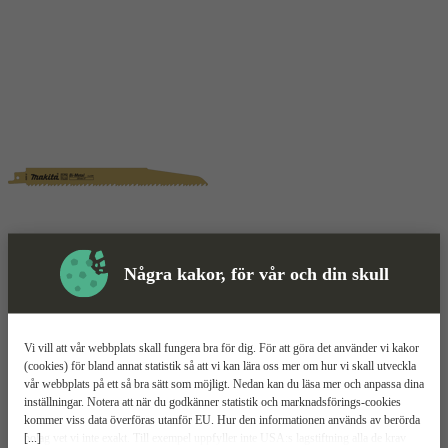
Några kakor, för vår och din skull
Sågblad
Mer information
Makita Trä och metall
Vi vill att vår webbplats skall fungera bra för dig. För att göra det använder vi kakor
(cookies) för bland annat statistik så att vi kan lära oss mer om hur vi skall utveckla
vår webbplats på ett så bra sätt som möjligt. Nedan kan du läsa mer och anpassa dina
För trä och metall
inställningar. Notera att när du godkänner statistik och marknadsförings-cookies
Snabb kapning
kommer viss data överföras utanför EU. Hur den informationen används av berörda
Passar många arbeten
[...]
bolag vet vi inte exakt. Till exempel uppfyller inte USA:s lagstiftning alla de krav