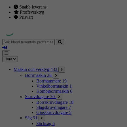
Snabb leverans
Proffsverktyg
Prisvärt
Sök
bland
Logga
tusentals
in
proffsmaskiner
Mina
Meny
Hyra
sidor
Maskin och verktyg
433
Borrmaskin
28
Borrhammare
19
Vinkelborrmaskin
1
Kombiborrmaskin
6
Skruvdragare
30
Borrskruvdragare
18
Slagskruvdragare
7
Gipsskruvdragare
5
Såg
91
Sticksåg
6