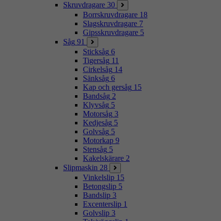
Skruvdragare
30
Borrskruvdragare
18
Slagskruvdragare
7
Gipsskruvdragare
5
Såg
91
Sticksåg
6
Tigersåg
11
Cirkelsåg
14
Sänksåg
6
Kap och gersåg
15
Bandsåg
2
Klyvsåg
5
Motorsåg
3
Kedjesåg
5
Golvsåg
5
Motorkap
9
Stensåg
5
Kakelskärare
2
Slipmaskin
28
Vinkelslip
15
Betongslip
5
Bandslip
3
Excenterslip
1
Golvslip
3