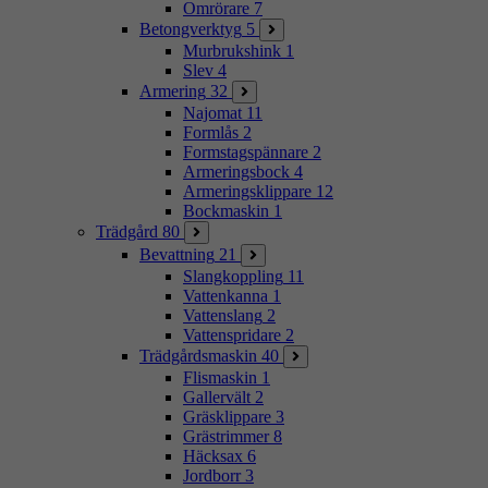
Omrörare
7
Betongverktyg
5
Murbrukshink
1
Slev
4
Armering
32
Najomat
11
Formlås
2
Formstagspännare
2
Armeringsbock
4
Armeringsklippare
12
Bockmaskin
1
Trädgård
80
Bevattning
21
Slangkoppling
11
Vattenkanna
1
Vattenslang
2
Vattenspridare
2
Trädgårdsmaskin
40
Flismaskin
1
Gallervält
2
Gräsklippare
3
Grästrimmer
8
Häcksax
6
Jordborr
3