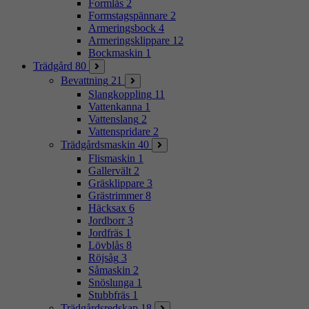
Formlås
2
Formstagspännare
2
Armeringsbock
4
Armeringsklippare
12
Bockmaskin
1
Trädgård
80
Bevattning
21
Slangkoppling
11
Vattenkanna
1
Vattenslang
2
Vattenspridare
2
Trädgårdsmaskin
40
Flismaskin
1
Gallervält
2
Gräsklippare
3
Grästrimmer
8
Häcksax
6
Jordborr
3
Jordfräs
1
Lövblås
8
Röjsåg
3
Såmaskin
2
Snöslunga
1
Stubbfräs
1
Trädgårdsredskap
18