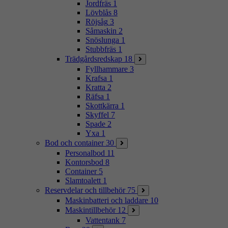
Jordfräs
1
Lövblås
8
Röjsåg
3
Såmaskin
2
Snöslunga
1
Stubbfräs
1
Trädgårdsredskap
18
Fyllhammare
3
Krafsa
1
Kratta
2
Räfsa
1
Skottkärra
1
Skyffel
7
Spade
2
Yxa
1
Bod och container
30
Personalbod
11
Kontorsbod
8
Container
5
Slamtoalett
1
Reservdelar och tillbehör
75
Maskinbatteri och laddare
10
Maskintillbehör
12
Vattentank
7