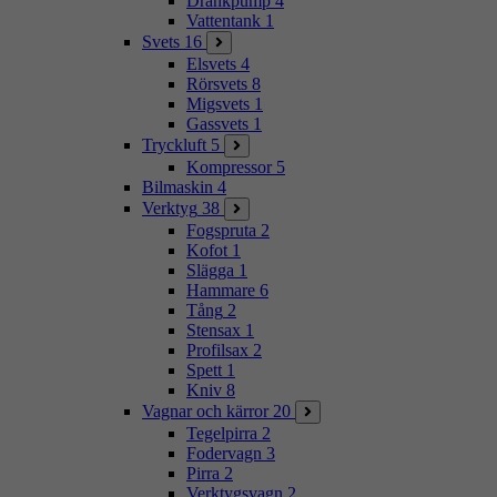
Dränkpump
4
Vattentank
1
Svets
16
Elsvets
4
Rörsvets
8
Migsvets
1
Gassvets
1
Tryckluft
5
Kompressor
5
Bilmaskin
4
Verktyg
38
Fogspruta
2
Kofot
1
Slägga
1
Hammare
6
Tång
2
Stensax
1
Profilsax
2
Spett
1
Kniv
8
Vagnar och kärror
20
Tegelpirra
2
Fodervagn
3
Pirra
2
Verktygsvagn
2