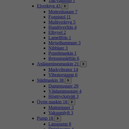
Tak/väggslip
1
Elverktyg
43
Mutterdragare
7
Fogpistol
11
Multiverktyg
5
Handöverfräs
4
Elhyvel
2
Lamellfräs
1
Mejselhammare
3
Nibblare
3
Popnitmaskin
1
Betongspårfräs
6
Anläggningsmaskin
21
Markvibrator
14
Vibratorstamp
6
Städmaskin
38
Dammsugare
29
Våtdammsugare
4
Högtryckstvätt
3
Övrig maskin
18
Mattstripper
3
Vakuumlyft
3
Pump
18
Länspump
8