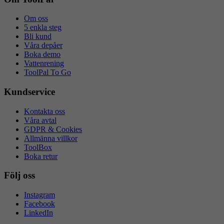
Om oss
5 enkla steg
Bli kund
Våra depåer
Boka demo
Vattenrening
ToolPal To Go
Kundservice
Kontakta oss
Våra avtal
GDPR & Cookies
Allmänna villkor
ToolBox
Boka retur
Följ oss
Instagram
Facebook
LinkedIn