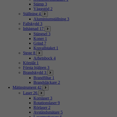
Stämp
3
Väggstöd
2
Ställning
4
Aluminiumställning
3
Fallskydd
3
Inhägnad
17
Stängsel
3
Koner
1
Grind
7
Kravallstaket
1
Stege
8
Arbetsbock
4
Körplåt
1
Första hjälpen
3
Brandskydd
3
Brandfiltar
1
Brandsläckare
2
Mätinstrument
42
Laser
26
Korslaser
3
Rotationslaser
9
Rörlaser
2
Avståndsmätare
5
Lasermottagare
6