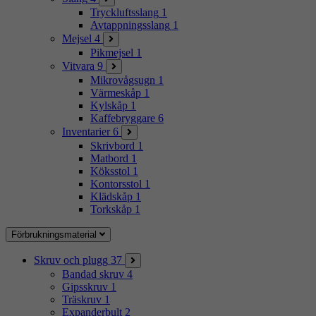
Tryckluftsslang
1
Avtappningsslang
1
Mejsel
4
Pikmejsel
1
Vitvara
9
Mikrovågsugn
1
Värmeskåp
1
Kylskåp
1
Kaffebryggare
6
Inventarier
6
Skrivbord
1
Matbord
1
Köksstol
1
Kontorsstol
1
Klädskåp
1
Torkskåp
1
Förbrukningsmaterial
Skruv och plugg
37
Bandad skruv
4
Gipsskruv
1
Träskruv
1
Expanderbult
2