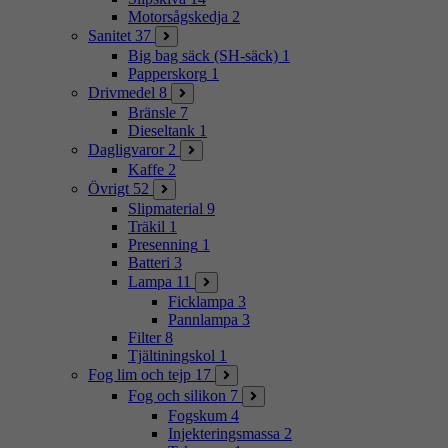
Motorsågskedja
2
Sanitet
37
Big bag säck (SH-säck)
1
Papperskorg
1
Drivmedel
8
Bränsle
7
Dieseltank
1
Dagligvaror
2
Kaffe
2
Övrigt
52
Slipmaterial
9
Träkil
1
Presenning
1
Batteri
3
Lampa
11
Ficklampa
3
Pannlampa
3
Filter
8
Tjältiningskol
1
Fog lim och tejp
17
Fog och silikon
7
Fogskum
4
Injekteringsmassa
2