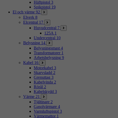
Häftpistol
3
Spikpistol
19
El och värme
92
Elverk
8
Elcentral
17
Huvudcentral
7
125A
1
Undercentral
10
Belysning
14
Belysningsmast
4
Transformatorer
1
Arbetsbelysning
9
Kabel
16
Motorkabel
3
Skarvsladd
2
Grenuttag
3
Kabelvinda
2
Rörål
2
Kabelskydd
3
Värme
21
Tjältinare
2
Gasolvärmare
4
Varmluftspistol
3
Värmemattor
1