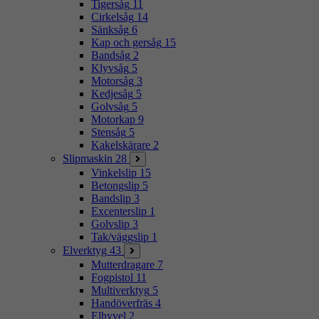
Tigersåg
11
Cirkelsåg
14
Sänksåg
6
Kap och gersåg
15
Bandsåg
2
Klyvsåg
5
Motorsåg
3
Kedjesåg
5
Golvsåg
5
Motorkap
9
Stensåg
5
Kakelskärare
2
Slipmaskin
28
Vinkelslip
15
Betongslip
5
Bandslip
3
Excenterslip
1
Golvslip
3
Tak/väggslip
1
Elverktyg
43
Mutterdragare
7
Fogpistol
11
Multiverktyg
5
Handöverfräs
4
Elhyvel
2