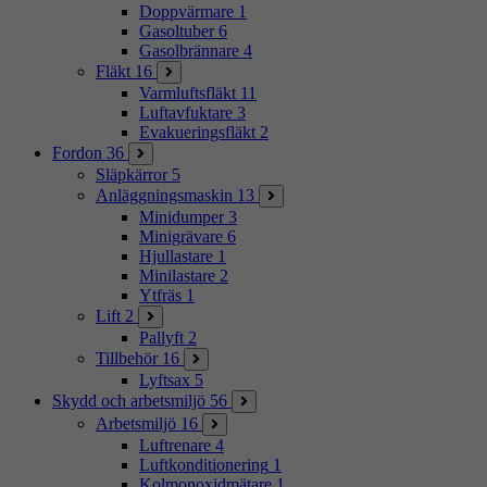
Doppvärmare
1
Gasoltuber
6
Gasolbrännare
4
Fläkt
16
Varmluftsfläkt
11
Luftavfuktare
3
Evakueringsfläkt
2
Fordon
36
Släpkärror
5
Anläggningsmaskin
13
Minidumper
3
Minigrävare
6
Hjullastare
1
Minilastare
2
Ytfräs
1
Lift
2
Pallyft
2
Tillbehör
16
Lyftsax
5
Skydd och arbetsmiljö
56
Arbetsmiljö
16
Luftrenare
4
Luftkonditionering
1
Kolmonoxidmätare
1