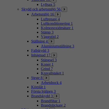
Lyftsax
5
Skydd och arbetsmiljö
56
Arbetsmiljö
16
Luftrenare
4
Luftkonditionering
1
Kolmonoxidmätare
1
Stämp
3
Väggstöd
2
Ställning
4
Aluminiumställning
3
Fallskydd
3
Inhägnad
17
Stängsel
3
Koner
1
Grind
7
Kravallstaket
1
Stege
8
Arbetsbock
4
Körplåt
1
Första hjälpen
3
Brandskydd
3
Brandfiltar
1
Brandsläckare
2