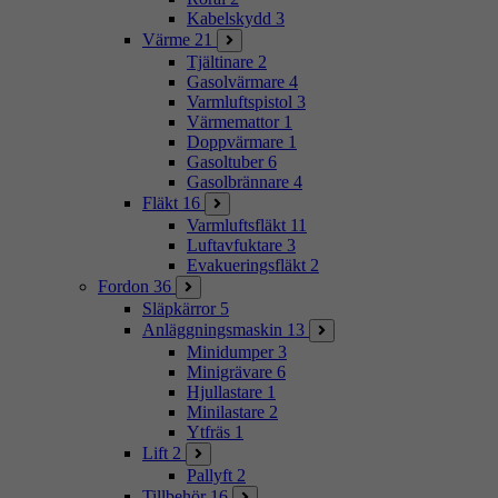
Kabelskydd
3
Värme
21
Tjältinare
2
Gasolvärmare
4
Varmluftspistol
3
Värmemattor
1
Doppvärmare
1
Gasoltuber
6
Gasolbrännare
4
Fläkt
16
Varmluftsfläkt
11
Luftavfuktare
3
Evakueringsfläkt
2
Fordon
36
Släpkärror
5
Anläggningsmaskin
13
Minidumper
3
Minigrävare
6
Hjullastare
1
Minilastare
2
Ytfräs
1
Lift
2
Pallyft
2
Tillbehör
16