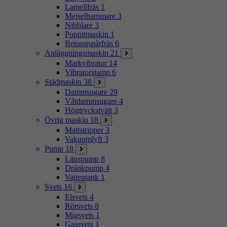
Lamellfräs
1
Mejselhammare
3
Nibblare
3
Popnitmaskin
1
Betongspårfräs
6
Anläggningsmaskin
21
Markvibrator
14
Vibratorstamp
6
Städmaskin
38
Dammsugare
29
Våtdammsugare
4
Högtryckstvätt
3
Övrig maskin
18
Mattstripper
3
Vakuumlyft
3
Pump
18
Länspump
8
Dränkpump
4
Vattentank
1
Svets
16
Elsvets
4
Rörsvets
8
Migsvets
1
Gassvets
1