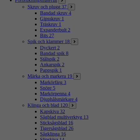
Förbrukningsmaterial
Skruv och plugg
37
Bandad skruv
4
Gipsskruv
1
Träskruv
1
Expanderbult
2
Bits
27
Spik och klammer
18
Dyckert
2
Bandad spik
8
Stålspik
2
Ankarspik
2
Pappspik
1
Märka och markera
19
Markörfärg
3
Snöre
5
Markörpenna
4
Djuphålsmärkare
4
Klinga och blad
120
Kapskiva
32
Sågblad multiverktyg
13
Sticksågsblad
16
Tigersågsblad
26
Sågklinga
16
Slipskiva
14