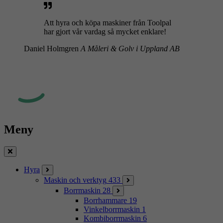
Att hyra och köpa maskiner från Toolpal
har gjort vår vardag så mycket enklare!
Daniel Holmgren
A Måleri & Golv i Uppland AB
Meny
Stäng
Hyra
Maskin och verktyg
433
Borrmaskin
28
Borrhammare
19
Vinkelborrmaskin
1
Kombiborrmaskin
6