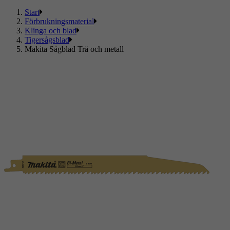
Start
Förbrukningsmaterial
Klinga och blad
Tigersågsblad
Makita Sågblad Trä och metall