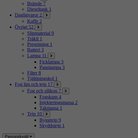
Bränsle
7
Dieseltank
1
Dagligvaror
2
Kaffe
2
Övrigt
52
Slipmaterial
9
Träkil
1
Presenning
1
Batteri
3
Lampa
11
Ficklampa
3
Pannlampa
3
Filter
8
Tjältiningskol
1
Fog lim och tejp
17
Fog och silikon
7
Fogskum
4
Injekteringsmassa
2
Takmassa
1
Tejp
10
Byggtejp
9
Skyddstejp
1
Personskydd