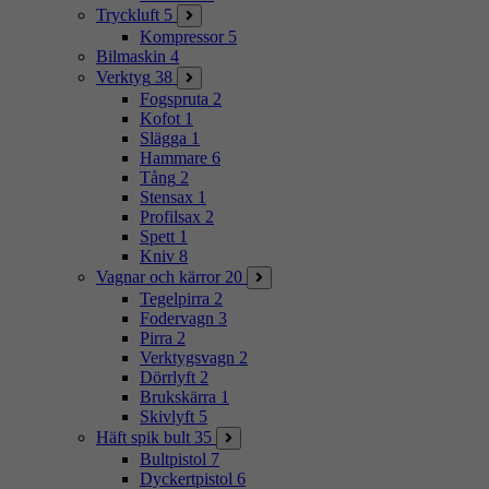
Tryckluft
5
Kompressor
5
Bilmaskin
4
Verktyg
38
Fogspruta
2
Kofot
1
Slägga
1
Hammare
6
Tång
2
Stensax
1
Profilsax
2
Spett
1
Kniv
8
Vagnar och kärror
20
Tegelpirra
2
Fodervagn
3
Pirra
2
Verktygsvagn
2
Dörrlyft
2
Brukskärra
1
Skivlyft
5
Häft spik bult
35
Bultpistol
7
Dyckertpistol
6