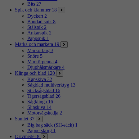
Bits
27
Spik och klammer
18
Dyckert
2
Bandad spik
8
Stålspik
2
Ankarspik
2
Pappspik
1
Märka och markera
19
Markörfärg
3
Snöre
5
Markörpenna
4
Djuphålsmärkare
4
Klinga och blad
120
Kapskiva
32
Sågblad multiverktyg
13
Sticksågsblad
16
Tigersågsblad
26
Sågklinga
16
Slipskiva
14
Motorsågskedja
2
Sanitet
37
Big bag säck (SH-säck)
1
Papperskorg
1
Drivmedel
8