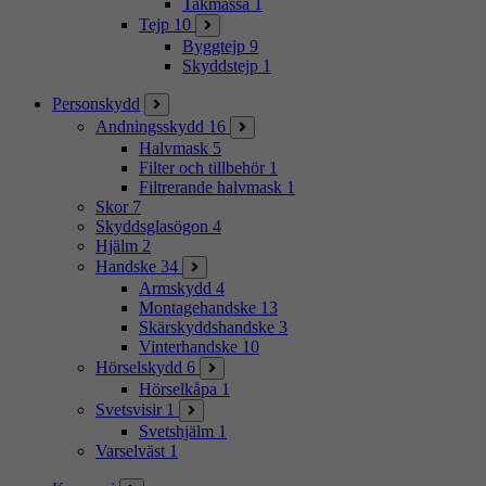
Takmassa
1
Tejp
10
Byggtejp
9
Skyddstejp
1
Personskydd
Andningsskydd
16
Halvmask
5
Filter och tillbehör
1
Filtrerande halvmask
1
Skor
7
Skyddsglasögon
4
Hjälm
2
Handske
34
Armskydd
4
Montagehandske
13
Skärskyddshandske
3
Vinterhandske
10
Hörselskydd
6
Hörselkåpa
1
Svetsvisir
1
Svetshjälm
1
Varselväst
1