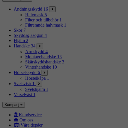
Andningsskydd
16
Halvmask
5
Filter och tillbehör
1
Filtrerande halvmask
1
Skor
7
Skyddsglasögon
4
Hjälm
2
Handske
34
Armskydd
4
Montagehandske
13
Skärskyddshandske
3
Vinterhandske
10
Hörselskydd
6
Hörselkåpa
1
Svetsvisir
1
Svetshjälm
1
Varselväst
1
Kampanj
Kundservice
Om oss
Våra depåer