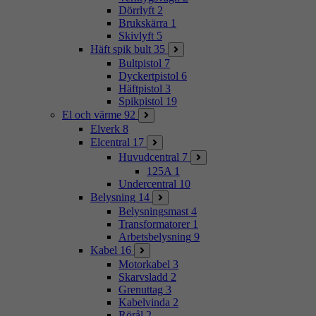
Dörrlyft
2
Brukskärra
1
Skivlyft
5
Häft spik bult
35
Bultpistol
7
Dyckertpistol
6
Häftpistol
3
Spikpistol
19
El och värme
92
Elverk
8
Elcentral
17
Huvudcentral
7
125A
1
Undercentral
10
Belysning
14
Belysningsmast
4
Transformatorer
1
Arbetsbelysning
9
Kabel
16
Motorkabel
3
Skarvsladd
2
Grenuttag
3
Kabelvinda
2
Rörål
2