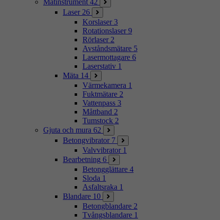
Mätinstrument
42
Laser
26
Korslaser
3
Rotationslaser
9
Rörlaser
2
Avståndsmätare
5
Lasermottagare
6
Laserstativ
1
Mäta
14
Värmekamera
1
Fuktmätare
2
Vattenpass
3
Måttband
2
Tumstock
2
Gjuta och mura
62
Betongvibrator
7
Valvvibrator
1
Bearbetning
6
Betongglättare
4
Sloda
1
Asfaltsraka
1
Blandare
10
Betongblandare
2
Tvångsblandare
1