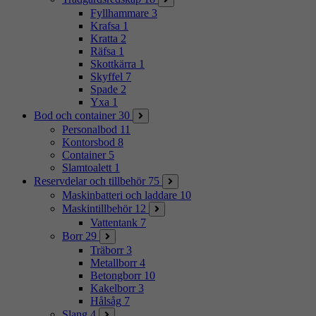
Fyllhammare
3
Krafsa
1
Kratta
2
Räfsa
1
Skottkärra
1
Skyffel
7
Spade
2
Yxa
1
Bod och container
30
Personalbod
11
Kontorsbod
8
Container
5
Slamtoalett
1
Reservdelar och tillbehör
75
Maskinbatteri och laddare
10
Maskintillbehör
12
Vattentank
7
Borr
29
Träborr
3
Metallborr
4
Betongborr
10
Kakelborr
3
Hålsåg
7
Slang
4