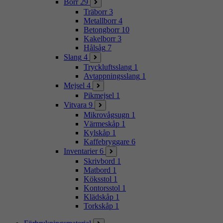
Borr
29
Träborr
3
Metallborr
4
Betongborr
10
Kakelborr
3
Hålsåg
7
Slang
4
Tryckluftsslang
1
Avtappningsslang
1
Mejsel
4
Pikmejsel
1
Vitvara
9
Mikrovågsugn
1
Värmeskåp
1
Kylskåp
1
Kaffebryggare
6
Inventarier
6
Skrivbord
1
Matbord
1
Köksstol
1
Kontorsstol
1
Klädskåp
1
Torkskåp
1