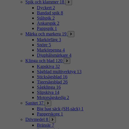
Spik och klammer
18
Dyckert
2
Bandad spik
8
Stålspik
2
Ankarspik
2
Pappspik
1
Märka och markera
19
Markörfärg
3
Snöre
5
Markörpenna
4
Djuphålsmärkare
4
Klinga och blad
120
Kapskiva
32
Sågblad multiverktyg
13
Sticksågsblad
16
Tigersågsblad
26
Sågklinga
16
Slipskiva
14
Motorsågskedja
2
Sanitet
37
Big bag säck (SH-säck)
1
Papperskorg
1
Drivmedel
8
Bränsle
7