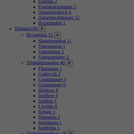
Formlås
2
Formstagspännare
2
Armeringsbock
4
Armeringsklippare
12
Bockmaskin
1
Trädgård
80
Bevattning
21
Slangkoppling
11
Vattenkanna
1
Vattenslang
2
Vattenspridare
2
Trädgårdsmaskin
40
Flismaskin
1
Gallervält
2
Gräsklippare
3
Grästrimmer
8
Häcksax
6
Jordborr
3
Jordfräs
1
Lövblås
8
Röjsåg
3
Såmaskin
2
Snöslunga
1
Stubbfräs
1
Trädgårdsredskap
18