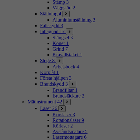
Stämp
3
Väggstöd
2
Ställning
4
Aluminiumställning
3
Fallskydd
3
Inhägnad
17
Stängsel
3
Koner
1
Grind
7
Kravallstaket
1
Stege
8
Arbetsbock
4
Körplåt
1
Första hjälpen
3
Brandskydd
3
Brandfiltar
1
Brandsläckare
2
Mätinstrument
42
Laser
26
Korslaser
3
Rotationslaser
9
Rörlaser
2
Avståndsmätare
5
Lasermottagare
6