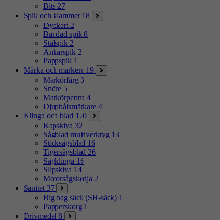
Bits
27
Spik och klammer
18
Dyckert
2
Bandad spik
8
Stålspik
2
Ankarspik
2
Pappspik
1
Märka och markera
19
Markörfärg
3
Snöre
5
Markörpenna
4
Djuphålsmärkare
4
Klinga och blad
120
Kapskiva
32
Sågblad multiverktyg
13
Sticksågsblad
16
Tigersågsblad
26
Sågklinga
16
Slipskiva
14
Motorsågskedja
2
Sanitet
37
Big bag säck (SH-säck)
1
Papperskorg
1
Drivmedel
8