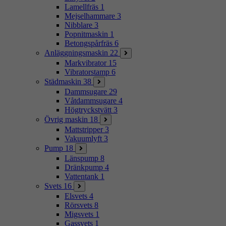
Lamellfräs
1
Mejselhammare
3
Nibblare
3
Popnitmaskin
1
Betongspårfräs
6
Anläggningsmaskin
22
Markvibrator
15
Vibratorstamp
6
Städmaskin
38
Dammsugare
29
Våtdammsugare
4
Högtryckstvätt
3
Övrig maskin
18
Mattstripper
3
Vakuumlyft
3
Pump
18
Länspump
8
Dränkpump
4
Vattentank
1
Svets
16
Elsvets
4
Rörsvets
8
Migsvets
1
Gassvets
1