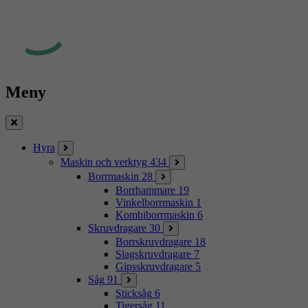
Meny
Stäng
Hyra
Maskin och verktyg
434
Borrmaskin
28
Borrhammare
19
Vinkelborrmaskin
1
Kombiborrmaskin
6
Skruvdragare
30
Borrskruvdragare
18
Slagskruvdragare
7
Gipsskruvdragare
5
Såg
91
Sticksåg
6
Tigersåg
11