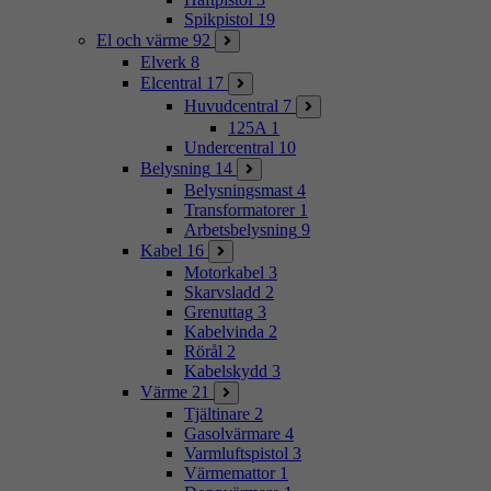
Spikpistol
19
El och värme
92
Elverk
8
Elcentral
17
Huvudcentral
7
125A
1
Undercentral
10
Belysning
14
Belysningsmast
4
Transformatorer
1
Arbetsbelysning
9
Kabel
16
Motorkabel
3
Skarvsladd
2
Grenuttag
3
Kabelvinda
2
Rörål
2
Kabelskydd
3
Värme
21
Tjältinare
2
Gasolvärmare
4
Varmluftspistol
3
Värmemattor
1