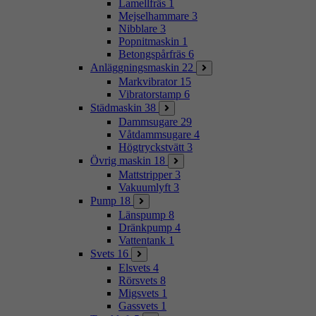
Lamellfräs
1
Mejselhammare
3
Nibblare
3
Popnitmaskin
1
Betongspårfräs
6
Anläggningsmaskin
22
Markvibrator
15
Vibratorstamp
6
Städmaskin
38
Dammsugare
29
Våtdammsugare
4
Högtryckstvätt
3
Övrig maskin
18
Mattstripper
3
Vakuumlyft
3
Pump
18
Länspump
8
Dränkpump
4
Vattentank
1
Svets
16
Elsvets
4
Rörsvets
8
Migsvets
1
Gassvets
1