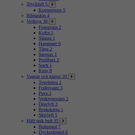
Tryckluft
5
Kompressor
5
Bilmaskin
4
Verktyg
38
Fogspruta
2
Kofot
1
Slägga
1
Hammare
6
Tång
2
Stensax
1
Profilsax
2
Spett
1
Kniv
8
Vagnar och kärror
20
Tegelpirra
2
Fodervagn
3
Pirra
2
Verktygsvagn
2
Dörrlyft
2
Brukskärra
1
Skivlyft
5
Häft spik bult
35
Bultpistol
7
Dyckertpistol
6