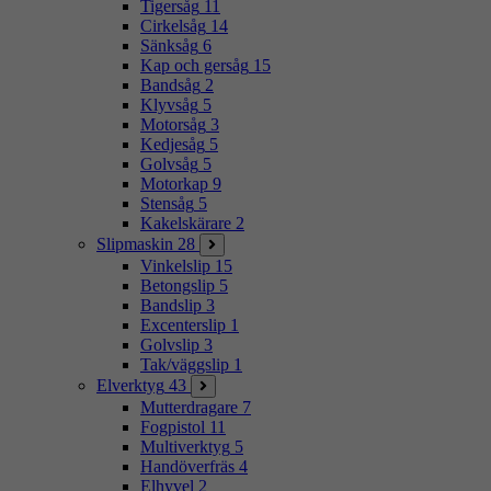
Tigersåg
11
Cirkelsåg
14
Sänksåg
6
Kap och gersåg
15
Bandsåg
2
Klyvsåg
5
Motorsåg
3
Kedjesåg
5
Golvsåg
5
Motorkap
9
Stensåg
5
Kakelskärare
2
Slipmaskin
28
Vinkelslip
15
Betongslip
5
Bandslip
3
Excenterslip
1
Golvslip
3
Tak/väggslip
1
Elverktyg
43
Mutterdragare
7
Fogpistol
11
Multiverktyg
5
Handöverfräs
4
Elhyvel
2