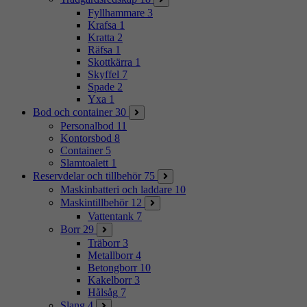
Fyllhammare
3
Krafsa
1
Kratta
2
Räfsa
1
Skottkärra
1
Skyffel
7
Spade
2
Yxa
1
Bod och container
30
Personalbod
11
Kontorsbod
8
Container
5
Slamtoalett
1
Reservdelar och tillbehör
75
Maskinbatteri och laddare
10
Maskintillbehör
12
Vattentank
7
Borr
29
Träborr
3
Metallborr
4
Betongborr
10
Kakelborr
3
Hålsåg
7
Slang
4