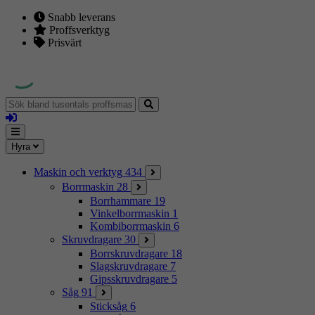
Snabb leverans
Proffsverktyg
Prisvärt
Sök
bland
Logga
tusentals
in
proffsmaskiner
Mina
Meny
Hyra
sidor
Maskin och verktyg
434
Borrmaskin
28
Borrhammare
19
Vinkelborrmaskin
1
Kombiborrmaskin
6
Skruvdragare
30
Borrskruvdragare
18
Slagskruvdragare
7
Gipsskruvdragare
5
Såg
91
Sticksåg
6