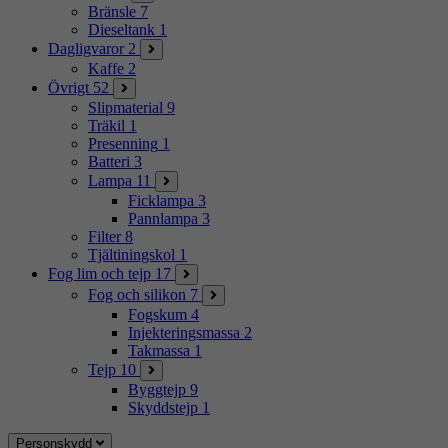
Bränsle
7
Dieseltank
1
Dagligvaror
2
Kaffe
2
Övrigt
52
Slipmaterial
9
Träkil
1
Presenning
1
Batteri
3
Lampa
11
Ficklampa
3
Pannlampa
3
Filter
8
Tjältiningskol
1
Fog lim och tejp
17
Fog och silikon
7
Fogskum
4
Injekteringsmassa
2
Takmassa
1
Tejp
10
Byggtejp
9
Skyddstejp
1
Personskydd