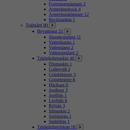
Formstagspännare
2
Armeringsbock
4
Armeringsklippare
12
Bockmaskin
1
Trädgård
80
Bevattning
21
Slangkoppling
11
Vattenkanna
1
Vattenslang
2
Vattenspridare
2
Trädgårdsmaskin
40
Flismaskin
1
Gallervält
2
Gräsklippare
3
Grästrimmer
8
Häcksax
6
Jordborr
3
Jordfräs
1
Lövblås
8
Röjsåg
3
Såmaskin
2
Snöslunga
1
Stubbfräs
1
Trädgårdsredskap
18