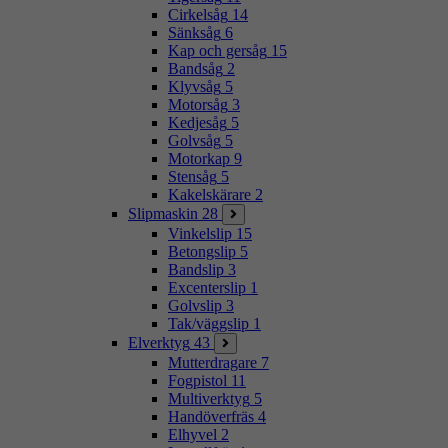
Cirkelsåg
14
Sänksåg
6
Kap och gersåg
15
Bandsåg
2
Klyvsåg
5
Motorsåg
3
Kedjesåg
5
Golvsåg
5
Motorkap
9
Stensåg
5
Kakelskärare
2
Slipmaskin
28
Vinkelslip
15
Betongslip
5
Bandslip
3
Excenterslip
1
Golvslip
3
Tak/väggslip
1
Elverktyg
43
Mutterdragare
7
Fogpistol
11
Multiverktyg
5
Handöverfräs
4
Elhyvel
2