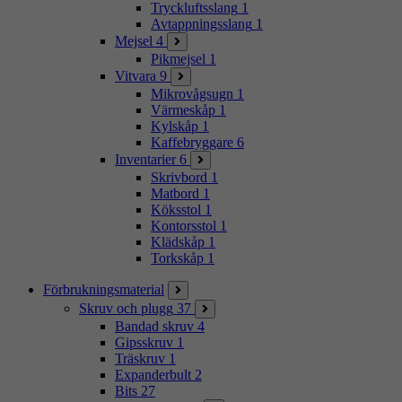
Tryckluftsslang
1
Avtappningsslang
1
Mejsel
4
Pikmejsel
1
Vitvara
9
Mikrovågsugn
1
Värmeskåp
1
Kylskåp
1
Kaffebryggare
6
Inventarier
6
Skrivbord
1
Matbord
1
Köksstol
1
Kontorsstol
1
Klädskåp
1
Torkskåp
1
Förbrukningsmaterial
Skruv och plugg
37
Bandad skruv
4
Gipsskruv
1
Träskruv
1
Expanderbult
2
Bits
27