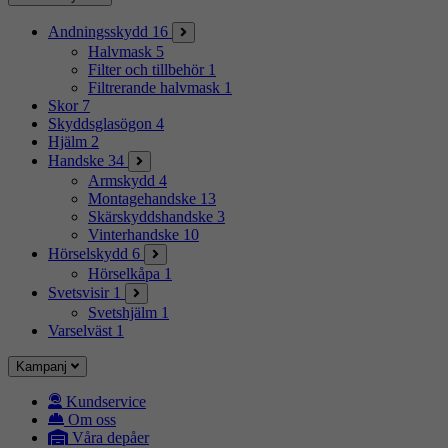
Andningsskydd
16
Halvmask
5
Filter och tillbehör
1
Filtrerande halvmask
1
Skor
7
Skyddsglasögon
4
Hjälm
2
Handske
34
Armskydd
4
Montagehandske
13
Skärskyddshandske
3
Vinterhandske
10
Hörselskydd
6
Hörselkåpa
1
Svetsvisir
1
Svetshjälm
1
Varselväst
1
Kampanj
Kundservice
Om oss
Våra depåer