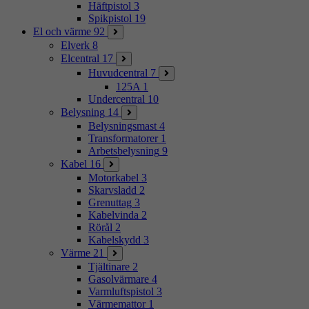
Häftpistol
3
Spikpistol
19
El och värme
92
Elverk
8
Elcentral
17
Huvudcentral
7
125A
1
Undercentral
10
Belysning
14
Belysningsmast
4
Transformatorer
1
Arbetsbelysning
9
Kabel
16
Motorkabel
3
Skarvsladd
2
Grenuttag
3
Kabelvinda
2
Rörål
2
Kabelskydd
3
Värme
21
Tjältinare
2
Gasolvärmare
4
Varmluftspistol
3
Värmemattor
1