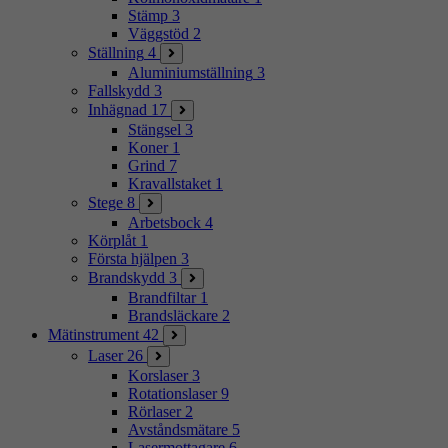
Stämp
3
Väggstöd
2
Ställning
4
Aluminiumställning
3
Fallskydd
3
Inhägnad
17
Stängsel
3
Koner
1
Grind
7
Kravallstaket
1
Stege
8
Arbetsbock
4
Körplåt
1
Första hjälpen
3
Brandskydd
3
Brandfiltar
1
Brandsläckare
2
Mätinstrument
42
Laser
26
Korslaser
3
Rotationslaser
9
Rörlaser
2
Avståndsmätare
5
Lasermottagare
6