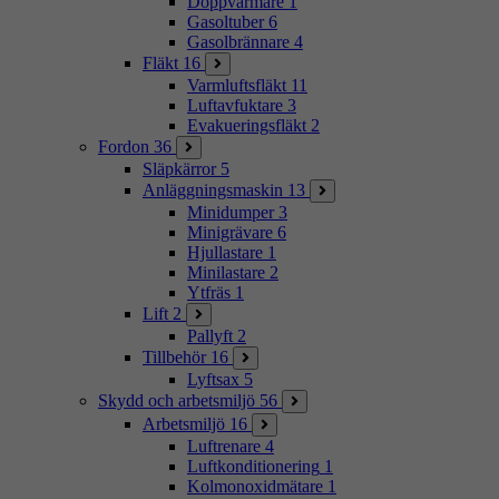
Doppvärmare
1
Gasoltuber
6
Gasolbrännare
4
Fläkt
16
Varmluftsfläkt
11
Luftavfuktare
3
Evakueringsfläkt
2
Fordon
36
Släpkärror
5
Anläggningsmaskin
13
Minidumper
3
Minigrävare
6
Hjullastare
1
Minilastare
2
Ytfräs
1
Lift
2
Pallyft
2
Tillbehör
16
Lyftsax
5
Skydd och arbetsmiljö
56
Arbetsmiljö
16
Luftrenare
4
Luftkonditionering
1
Kolmonoxidmätare
1