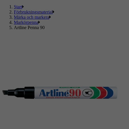
Start
Förbrukningsmaterial
Märka och markera
Markörpenna
Artline Penna 90