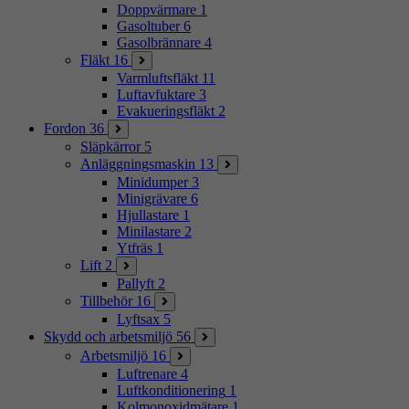
Doppvärmare
1
Gasoltuber
6
Gasolbrännare
4
Fläkt
16
Varmluftsfläkt
11
Luftavfuktare
3
Evakueringsfläkt
2
Fordon
36
Släpkärror
5
Anläggningsmaskin
13
Minidumper
3
Minigrävare
6
Hjullastare
1
Minilastare
2
Ytfräs
1
Lift
2
Pallyft
2
Tillbehör
16
Lyftsax
5
Skydd och arbetsmiljö
56
Arbetsmiljö
16
Luftrenare
4
Luftkonditionering
1
Kolmonoxidmätare
1