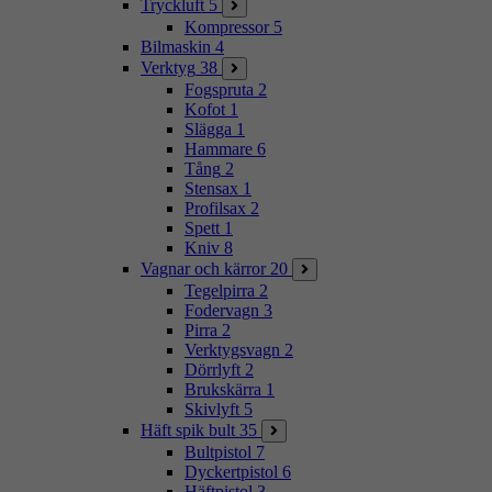
Tryckluft
5
Kompressor
5
Bilmaskin
4
Verktyg
38
Fogspruta
2
Kofot
1
Slägga
1
Hammare
6
Tång
2
Stensax
1
Profilsax
2
Spett
1
Kniv
8
Vagnar och kärror
20
Tegelpirra
2
Fodervagn
3
Pirra
2
Verktygsvagn
2
Dörrlyft
2
Brukskärra
1
Skivlyft
5
Häft spik bult
35
Bultpistol
7
Dyckertpistol
6
Häftpistol
3