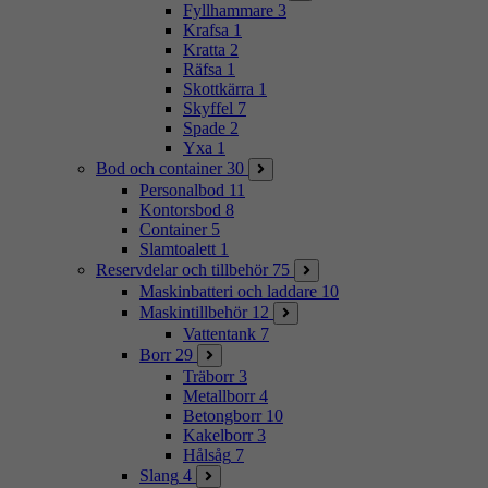
Fyllhammare
3
Krafsa
1
Kratta
2
Räfsa
1
Skottkärra
1
Skyffel
7
Spade
2
Yxa
1
Bod och container
30
Personalbod
11
Kontorsbod
8
Container
5
Slamtoalett
1
Reservdelar och tillbehör
75
Maskinbatteri och laddare
10
Maskintillbehör
12
Vattentank
7
Borr
29
Träborr
3
Metallborr
4
Betongborr
10
Kakelborr
3
Hålsåg
7
Slang
4