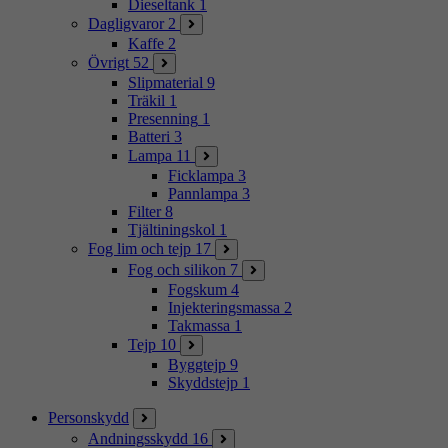
Dieseltank
1
Dagligvaror
2
Kaffe
2
Övrigt
52
Slipmaterial
9
Träkil
1
Presenning
1
Batteri
3
Lampa
11
Ficklampa
3
Pannlampa
3
Filter
8
Tjältiningskol
1
Fog lim och tejp
17
Fog och silikon
7
Fogskum
4
Injekteringsmassa
2
Takmassa
1
Tejp
10
Byggtejp
9
Skyddstejp
1
Personskydd
Andningsskydd
16