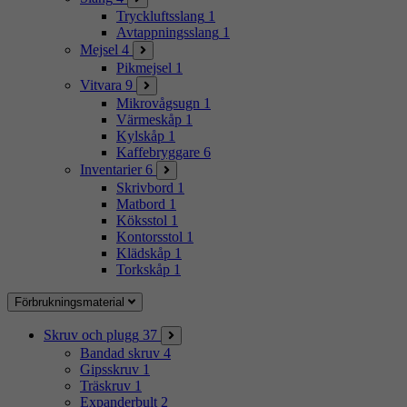
Tryckluftsslang
1
Avtappningsslang
1
Mejsel
4
Pikmejsel
1
Vitvara
9
Mikrovågsugn
1
Värmeskåp
1
Kylskåp
1
Kaffebryggare
6
Inventarier
6
Skrivbord
1
Matbord
1
Köksstol
1
Kontorsstol
1
Klädskåp
1
Torkskåp
1
Förbrukningsmaterial
Skruv och plugg
37
Bandad skruv
4
Gipsskruv
1
Träskruv
1
Expanderbult
2