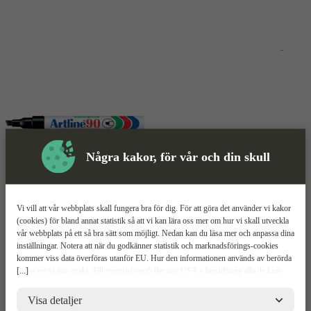
Några kakor, för vår och din skull
Penna
Mer information
Vi vill att vår webbplats skall fungera bra för dig. För att göra det använder vi kakor
(cookies) för bland annat statistik så att vi kan lära oss mer om hur vi skall utveckla
Artline 90
vår webbplats på ett så bra sätt som möjligt. Nedan kan du läsa mer och anpassa dina
inställningar. Notera att när du godkänner statistik och marknadsförings-cookies
kommer viss data överföras utanför EU. Hur den informationen används av berörda
Bleks ej
[...]
bolag vet vi inte exakt. Till exempel uppfyller inte USA:s lagstiftning alla de krav
Permanent märkpenna
gällande hantering av personuppgifter som ställs inom EU, vilket kan innebära vissa
Fäster på de flesta material
risker för dina personuppgifter. De berörda bolagen måste lämna över uppgifter till
Visa detaljer
brottsbekämpande myndigheter i USA om de får en sådan begäran. Det kan dock