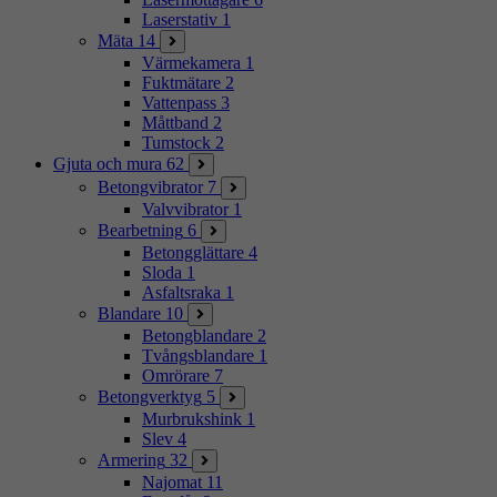
Laserstativ
1
Mäta
14
Värmekamera
1
Fuktmätare
2
Vattenpass
3
Måttband
2
Tumstock
2
Gjuta och mura
62
Betongvibrator
7
Valvvibrator
1
Bearbetning
6
Betongglättare
4
Sloda
1
Asfaltsraka
1
Blandare
10
Betongblandare
2
Tvångsblandare
1
Omrörare
7
Betongverktyg
5
Murbrukshink
1
Slev
4
Armering
32
Najomat
11