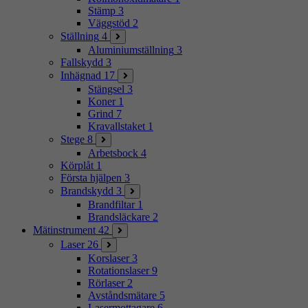
Stämp
3
Väggstöd
2
Ställning
4
Aluminiumställning
3
Fallskydd
3
Inhägnad
17
Stängsel
3
Koner
1
Grind
7
Kravallstaket
1
Stege
8
Arbetsbock
4
Körplåt
1
Första hjälpen
3
Brandskydd
3
Brandfiltar
1
Brandsläckare
2
Mätinstrument
42
Laser
26
Korslaser
3
Rotationslaser
9
Rörlaser
2
Avståndsmätare
5
Lasermottagare
6