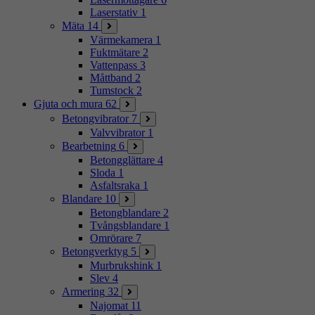
Laserstativ
1
Mäta
14
Värmekamera
1
Fuktmätare
2
Vattenpass
3
Måttband
2
Tumstock
2
Gjuta och mura
62
Betongvibrator
7
Valvvibrator
1
Bearbetning
6
Betongglättare
4
Sloda
1
Asfaltsraka
1
Blandare
10
Betongblandare
2
Tvångsblandare
1
Omrörare
7
Betongverktyg
5
Murbrukshink
1
Slev
4
Armering
32
Najomat
11