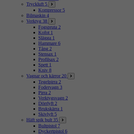
Tryckluft
5
Kompressor
5
Bilmaskin
4
Verktyg
38
Fogspruta
2
Kofot
1
Slägga
1
Hammare
6
Tång
2
Stensax
1
Profilsax
2
Spett
1
Kniv
8
Vagnar och kärror
20
Tegelpirra
2
Fodervagn
3
Pirra
2
Verktygsvagn
2
Dörrlyft
2
Brukskärra
1
Skivlyft
5
Häft spik bult
35
Bultpistol
7
Dyckertpistol
6