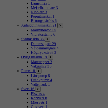
Lamellfräs
1
Mejselhammare
3
Nibblare
3
Popnitmaskin
1
Betongspårfräs
6
Anläggningsmaskin
21
Markvibrator
14
Vibratorstamp
6
Städmaskin
38
Dammsugare
29
Våtdammsugare
4
Högtryckstvätt
3
Övrig maskin
18
Mattstripper
3
Vakuumlyft
3
Pump
18
Länspump
8
Dränkpump
4
Vattentank
1
Svets
16
Elsvets
4
Rörsvets
8
Migsvets
1
Gassvets
1