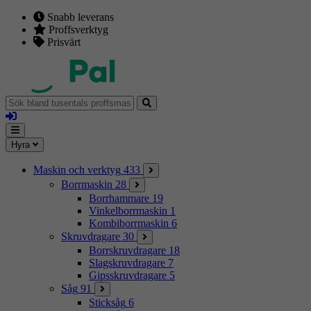
Snabb leverans
Proffsverktyg
Prisvärt
Sök
bland
Logga
tusentals
in
proffsmaskiner
Mina
Meny
Hyra
sidor
Maskin och verktyg
433
Borrmaskin
28
Borrhammare
19
Vinkelborrmaskin
1
Kombiborrmaskin
6
Skruvdragare
30
Borrskruvdragare
18
Slagskruvdragare
7
Gipsskruvdragare
5
Såg
91
Sticksåg
6