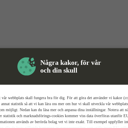
Några kakor, för vår
och din skull
tt vår webbplats skall fungera bra för dig. För att göra det använder vi kakor (c
 annat statistik så att vi kan lära oss mer om hur vi skall utveckla vår webbplats
som möjligt. Nedan kan du läsa mer och anpassa dina inställningar. Notera att n
r statistik och marknadsförings-cookies kommer viss data överföras utanför E
rmationen används av berörda bolag vet vi inte exakt. Till exempel uppfyller i
ing alla de krav gällande hantering av personuppgifter som ställs inom EU, vilk