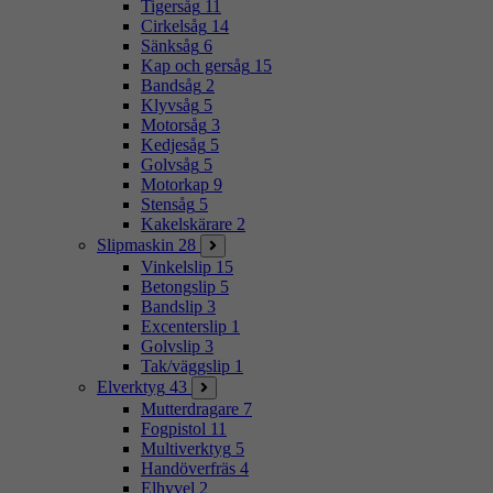
Tigersåg
11
Cirkelsåg
14
Sänksåg
6
Kap och gersåg
15
Bandsåg
2
Klyvsåg
5
Motorsåg
3
Kedjesåg
5
Golvsåg
5
Motorkap
9
Stensåg
5
Kakelskärare
2
Slipmaskin
28
Vinkelslip
15
Betongslip
5
Bandslip
3
Excenterslip
1
Golvslip
3
Tak/väggslip
1
Elverktyg
43
Mutterdragare
7
Fogpistol
11
Multiverktyg
5
Handöverfräs
4
Elhyvel
2