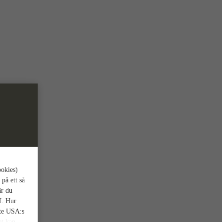
ookies)
 på ett så
är du
U. Hur
nte USA:s
et kan