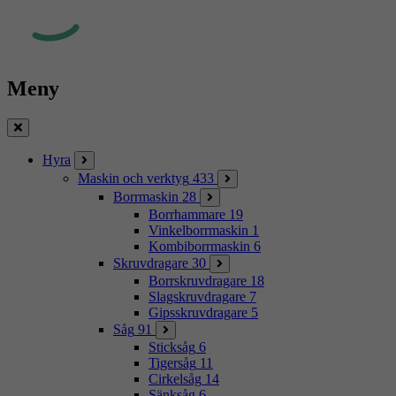
Meny
Stäng
Hyra
Maskin och verktyg
433
Borrmaskin
28
Borrhammare
19
Vinkelborrmaskin
1
Kombiborrmaskin
6
Skruvdragare
30
Borrskruvdragare
18
Slagskruvdragare
7
Gipsskruvdragare
5
Såg
91
Sticksåg
6
Tigersåg
11
Cirkelsåg
14
Sänksåg
6