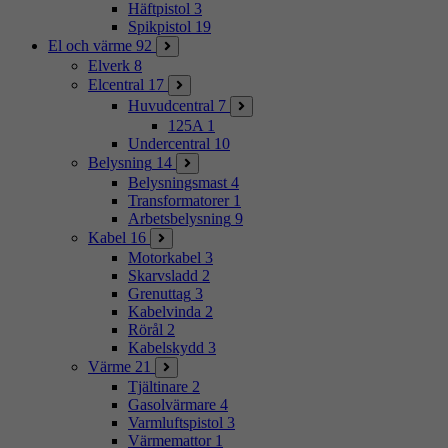
Häftpistol
3
Spikpistol
19
El och värme
92
Elverk
8
Elcentral
17
Huvudcentral
7
125A
1
Undercentral
10
Belysning
14
Belysningsmast
4
Transformatorer
1
Arbetsbelysning
9
Kabel
16
Motorkabel
3
Skarvsladd
2
Grenuttag
3
Kabelvinda
2
Rörål
2
Kabelskydd
3
Värme
21
Tjältinare
2
Gasolvärmare
4
Varmluftspistol
3
Värmemattor
1