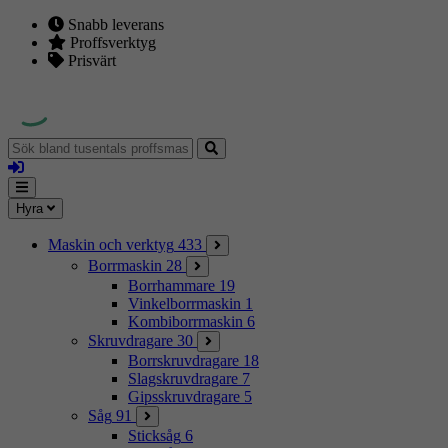
Snabb leverans
Proffsverktyg
Prisvärt
Sök
bland
Logga
tusentals
in
proffsmaskiner
Mina
Meny
Hyra
sidor
Maskin och verktyg
433
Borrmaskin
28
Borrhammare
19
Vinkelborrmaskin
1
Kombiborrmaskin
6
Skruvdragare
30
Borrskruvdragare
18
Slagskruvdragare
7
Gipsskruvdragare
5
Såg
91
Sticksåg
6