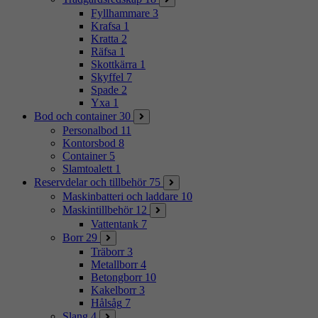
Fyllhammare
3
Krafsa
1
Kratta
2
Räfsa
1
Skottkärra
1
Skyffel
7
Spade
2
Yxa
1
Bod och container
30
Personalbod
11
Kontorsbod
8
Container
5
Slamtoalett
1
Reservdelar och tillbehör
75
Maskinbatteri och laddare
10
Maskintillbehör
12
Vattentank
7
Borr
29
Träborr
3
Metallborr
4
Betongborr
10
Kakelborr
3
Hålsåg
7
Slang
4