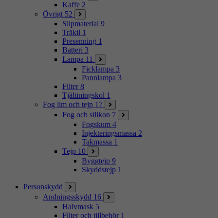
Kaffe
2
Övrigt
52
Slipmaterial
9
Träkil
1
Presenning
1
Batteri
3
Lampa
11
Ficklampa
3
Pannlampa
3
Filter
8
Tjältiningskol
1
Fog lim och tejp
17
Fog och silikon
7
Fogskum
4
Injekteringsmassa
2
Takmassa
1
Tejp
10
Byggtejp
9
Skyddstejp
1
Personskydd
Andningsskydd
16
Halvmask
5
Filter och tillbehör
1