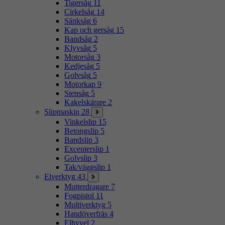
Tigersåg
11
Cirkelsåg
14
Sänksåg
6
Kap och gersåg
15
Bandsåg
2
Klyvsåg
5
Motorsåg
3
Kedjesåg
5
Golvsåg
5
Motorkap
9
Stensåg
5
Kakelskärare
2
Slipmaskin
28
Vinkelslip
15
Betongslip
5
Bandslip
3
Excenterslip
1
Golvslip
3
Tak/väggslip
1
Elverktyg
43
Mutterdragare
7
Fogpistol
11
Multiverktyg
5
Handöverfräs
4
Elhyvel
2