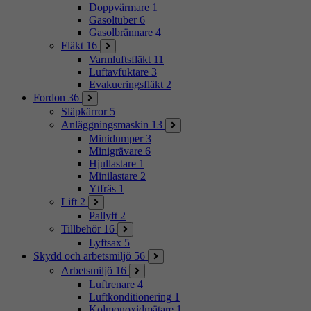
Doppvärmare
1
Gasoltuber
6
Gasolbrännare
4
Fläkt
16
Varmluftsfläkt
11
Luftavfuktare
3
Evakueringsfläkt
2
Fordon
36
Släpkärror
5
Anläggningsmaskin
13
Minidumper
3
Minigrävare
6
Hjullastare
1
Minilastare
2
Ytfräs
1
Lift
2
Pallyft
2
Tillbehör
16
Lyftsax
5
Skydd och arbetsmiljö
56
Arbetsmiljö
16
Luftrenare
4
Luftkonditionering
1
Kolmonoxidmätare
1