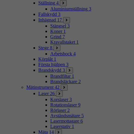
Ställning
4
Aluminiumställning
3
Fallskydd
3
Inhägnad
17
Stängsel
3
Koner
1
Grind
7
Kravallstaket
1
Stege
8
Arbetsbock
4
Körplåt
1
Första hjälpen
3
Brandskydd
3
Brandfiltar
1
Brandsläckare
2
Mätinstrument
42
Laser
26
Korslaser
3
Rotationslaser
9
Rörlaser
2
Avståndsmätare
5
Lasermottagare
6
Laserstativ
1
Mäta
14