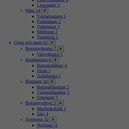
Laserstativ
1
Mäta
14
Värmekamera
1
Fuktmätare
2
Vattenpass
3
Måttband
2
Tumstock
2
Gjuta och mura
62
Betongvibrator
7
Valvvibrator
1
Bearbetning
6
Betongglättare
4
Sloda
1
Asfaltsraka
1
Blandare
10
Betongblandare
2
Tvångsblandare
1
Omrörare
7
Betongverktyg
5
Murbrukshink
1
Slev
4
Armering
32
Najomat
11