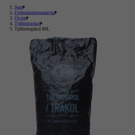
Start
Förbrukningsmaterial
Övrigt
Tjältiningskol
Tjältiningskol 80L