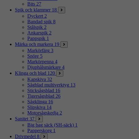
Bits
27
Spik och klammer
18
Dyckert
2
Bandad spik
8
Stålspik
2
Ankarspik
2
Pappspik
1
Märka och markera
19
Markörfärg
3
Snöre
5
Markörpenna
4
Djuphålsmärkare
4
Klinga och blad
120
Kapskiva
32
Sågblad multiverktyg
13
Sticksågsblad
16
Tigersågsblad
26
Sågklinga
16
Slipskiva
14
Motorsågskedja
2
Sanitet
37
Big bag säck (SH-säck)
1
Papperskorg
1
Drivmedel
8