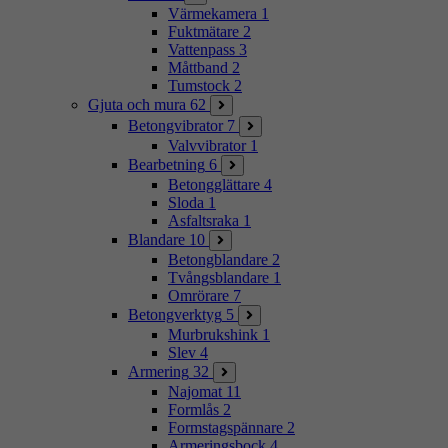
Värmekamera
1
Fuktmätare
2
Vattenpass
3
Måttband
2
Tumstock
2
Gjuta och mura
62
Betongvibrator
7
Valvvibrator
1
Bearbetning
6
Betongglättare
4
Sloda
1
Asfaltsraka
1
Blandare
10
Betongblandare
2
Tvångsblandare
1
Omrörare
7
Betongverktyg
5
Murbrukshink
1
Slev
4
Armering
32
Najomat
11
Formlås
2
Formstagspännare
2
Armeringsbock
4