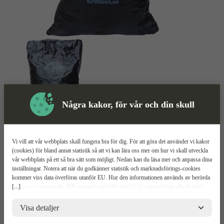
Några kakor, för vår och din skull
Vi vill att vår webbplats skall fungera bra för dig. För att göra det använder vi kakor
Tjältiningskol
Mer information
(cookies) för bland annat statistik så att vi kan lära oss mer om hur vi skall utveckla
vår webbplats på ett så bra sätt som möjligt. Nedan kan du läsa mer och anpassa dina
80L
inställningar. Notera att när du godkänner statistik och marknadsförings-cookies
kommer viss data överföras utanför EU. Hur den informationen används av berörda
[...]
bolag vet vi inte exakt. Till exempel uppfyller inte USA:s lagstiftning alla de krav
Levereras i plastsäck
gällande hantering av personuppgifter som ställs inom EU, vilket kan innebära vissa
100% träkol
risker för dina personuppgifter. De berörda bolagen måste lämna över uppgifter till
Visa detaljer
Effektivt och enkelt att hantera
brottsbekämpande myndigheter i USA om de får en sådan begäran. Det kan dock
vara svårt eller omöjligt för dig att hävda dina rättigheter, t.ex. rätten till radering,