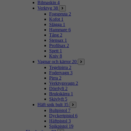
Bilmaskin
4
Verktyg
38
Fogspruta
2
Kofot
1
Slägga
1
Hammare
6
Tång
2
Stensax
1
Profilsax
2
Spett
1
Kniv
8
Vagnar och kärror
20
Tegelpirra
2
Fodervagn
3
Pirra
2
Verktygsvagn
2
Dörrlyft
2
Brukskärra
1
Skivlyft
5
Häft spik bult
35
Bultpistol
7
Dyckertpistol
6
Häftpistol
3
Spikpistol
19