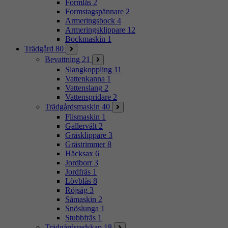
Formlås
2
Formstagspännare
2
Armeringsbock
4
Armeringsklippare
12
Bockmaskin
1
Trädgård
80
Bevattning
21
Slangkoppling
11
Vattenkanna
1
Vattenslang
2
Vattenspridare
2
Trädgårdsmaskin
40
Flismaskin
1
Gallervält
2
Gräsklippare
3
Grästrimmer
8
Häcksax
6
Jordborr
3
Jordfräs
1
Lövblås
8
Röjsåg
3
Såmaskin
2
Snöslunga
1
Stubbfräs
1
Trädgårdsredskap
18