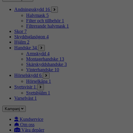
Andningsskydd
16
Halvmask
5
Filter och tillbehör
1
Filtrerande halvmask
1
Skor
7
Skyddsglasögon
4
Hjälm
2
Handske
34
Armskydd
4
Montagehandske
13
Skärskyddshandske
3
Vinterhandske
10
Hörselskydd
6
Hörselkåpa
1
Svetsvisir
1
Svetshjälm
1
Varselväst
1
Kampanj
Kundservice
Om oss
Våra depåer