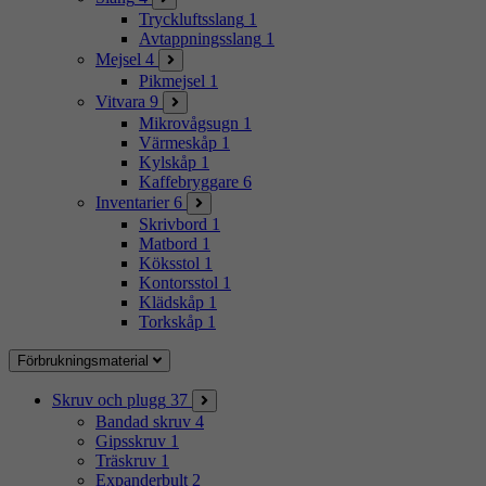
Tryckluftsslang
1
Avtappningsslang
1
Mejsel
4
Pikmejsel
1
Vitvara
9
Mikrovågsugn
1
Värmeskåp
1
Kylskåp
1
Kaffebryggare
6
Inventarier
6
Skrivbord
1
Matbord
1
Köksstol
1
Kontorsstol
1
Klädskåp
1
Torkskåp
1
Förbrukningsmaterial
Skruv och plugg
37
Bandad skruv
4
Gipsskruv
1
Träskruv
1
Expanderbult
2