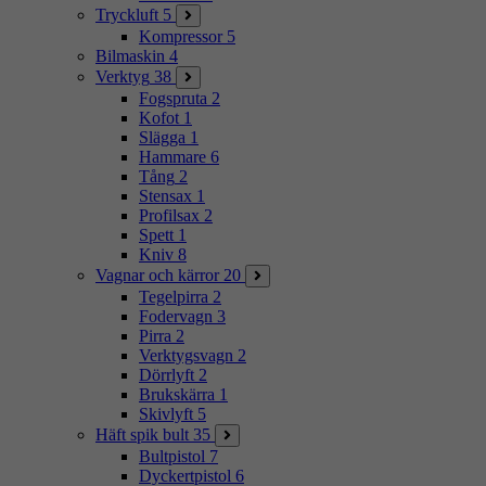
Tryckluft
5
Kompressor
5
Bilmaskin
4
Verktyg
38
Fogspruta
2
Kofot
1
Slägga
1
Hammare
6
Tång
2
Stensax
1
Profilsax
2
Spett
1
Kniv
8
Vagnar och kärror
20
Tegelpirra
2
Fodervagn
3
Pirra
2
Verktygsvagn
2
Dörrlyft
2
Brukskärra
1
Skivlyft
5
Häft spik bult
35
Bultpistol
7
Dyckertpistol
6