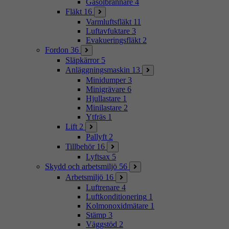
Gasolbrännare
4
Fläkt
16
Varmluftsfläkt
11
Luftavfuktare
3
Evakueringsfläkt
2
Fordon
36
Släpkärror
5
Anläggningsmaskin
13
Minidumper
3
Minigrävare
6
Hjullastare
1
Minilastare
2
Ytfräs
1
Lift
2
Pallyft
2
Tillbehör
16
Lyftsax
5
Skydd och arbetsmiljö
56
Arbetsmiljö
16
Luftrenare
4
Luftkonditionering
1
Kolmonoxidmätare
1
Stämp
3
Väggstöd
2