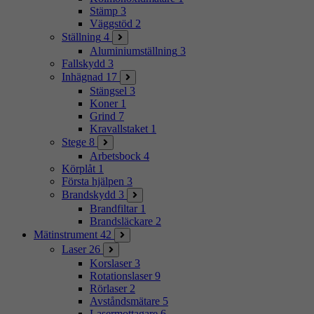
Stämp
3
Väggstöd
2
Ställning
4
Aluminiumställning
3
Fallskydd
3
Inhägnad
17
Stängsel
3
Koner
1
Grind
7
Kravallstaket
1
Stege
8
Arbetsbock
4
Körplåt
1
Första hjälpen
3
Brandskydd
3
Brandfiltar
1
Brandsläckare
2
Mätinstrument
42
Laser
26
Korslaser
3
Rotationslaser
9
Rörlaser
2
Avståndsmätare
5
Lasermottagare
6