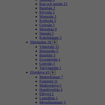
Kap och gersåg
15
Bandsåg
2
Klyvsåg
5
Motorsåg
3
Kedjesåg
5
Golvsåg
5
Motorkap
9
Stensåg
5
Kakelskärare
2
Slipmaskin
28
Vinkelslip
15
Betongslip
5
Bandslip
3
Excenterslip
1
Golvslip
3
Tak/väggslip
1
Elverktyg
43
Mutterdragare
7
Fogpistol
11
Multiverktyg
5
Handöverfräs
4
Elhyvel
2
Lamellfräs
1
Mejselhammare
3