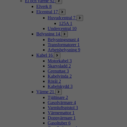
El och värme
92
Elverk
8
Elcentral
17
Huvudcentral
7
125A
1
Undercentral
10
Belysning
14
Belysningsmast
4
Transformatorer
1
Arbetsbelysning
9
Kabel
16
Motorkabel
3
Skarvsladd
2
Grenuttag
3
Kabelvinda
2
Rörål
2
Kabelskydd
3
Värme
21
Tjältinare
2
Gasolvärmare
4
Varmluftspistol
3
Värmemattor
1
Doppvärmare
1
Gasoltuber
6