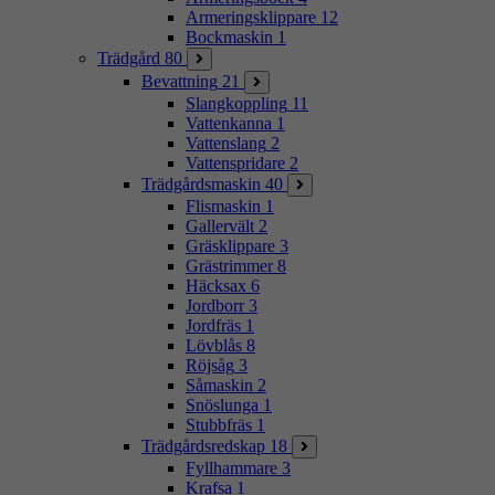
Armeringsklippare
12
Bockmaskin
1
Trädgård
80
Bevattning
21
Slangkoppling
11
Vattenkanna
1
Vattenslang
2
Vattenspridare
2
Trädgårdsmaskin
40
Flismaskin
1
Gallervält
2
Gräsklippare
3
Grästrimmer
8
Häcksax
6
Jordborr
3
Jordfräs
1
Lövblås
8
Röjsåg
3
Såmaskin
2
Snöslunga
1
Stubbfräs
1
Trädgårdsredskap
18
Fyllhammare
3
Krafsa
1