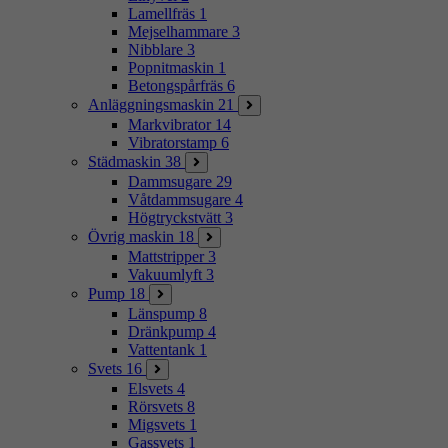
Lamellfräs
1
Mejselhammare
3
Nibblare
3
Popnitmaskin
1
Betongspårfräs
6
Anläggningsmaskin
21
Markvibrator
14
Vibratorstamp
6
Städmaskin
38
Dammsugare
29
Våtdammsugare
4
Högtryckstvätt
3
Övrig maskin
18
Mattstripper
3
Vakuumlyft
3
Pump
18
Länspump
8
Dränkpump
4
Vattentank
1
Svets
16
Elsvets
4
Rörsvets
8
Migsvets
1
Gassvets
1