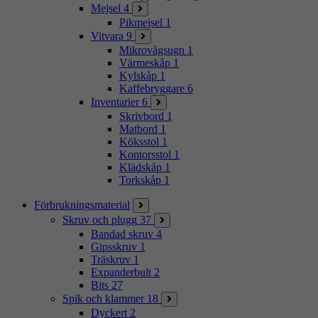
Mejsel
4
Pikmejsel
1
Vitvara
9
Mikrovågsugn
1
Värmeskåp
1
Kylskåp
1
Kaffebryggare
6
Inventarier
6
Skrivbord
1
Matbord
1
Köksstol
1
Kontorsstol
1
Klädskåp
1
Torkskåp
1
Förbrukningsmaterial
Skruv och plugg
37
Bandad skruv
4
Gipsskruv
1
Träskruv
1
Expanderbult
2
Bits
27
Spik och klammer
18
Dyckert
2