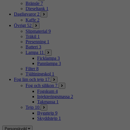
Bränsle
7
Dieseltank
1
Dagligvaror
2
Kaffe
2
Övrigt
52
Slipmaterial
9
Träkil
1
Presenning
1
Batteri
3
Lampa
11
Ficklampa
3
Pannlampa
3
Filter
8
Tjältiningskol
1
Fog lim och tejp
17
Fog och silikon
7
Fogskum
4
Injekteringsmassa
2
Takmassa
1
Tejp
10
Byggtejp
9
Skyddstejp
1
Personskydd