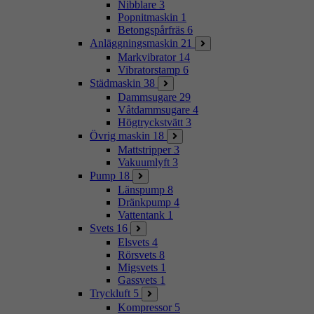
Nibblare
3
Popnitmaskin
1
Betongspårfräs
6
Anläggningsmaskin
21
Markvibrator
14
Vibratorstamp
6
Städmaskin
38
Dammsugare
29
Våtdammsugare
4
Högtryckstvätt
3
Övrig maskin
18
Mattstripper
3
Vakuumlyft
3
Pump
18
Länspump
8
Dränkpump
4
Vattentank
1
Svets
16
Elsvets
4
Rörsvets
8
Migsvets
1
Gassvets
1
Tryckluft
5
Kompressor
5