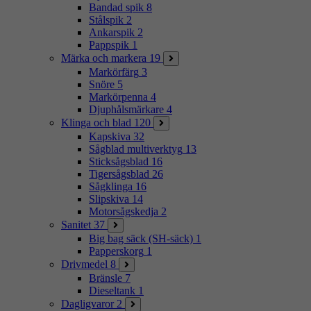
Bandad spik
8
Stålspik
2
Ankarspik
2
Pappspik
1
Märka och markera
19
Markörfärg
3
Snöre
5
Markörpenna
4
Djuphålsmärkare
4
Klinga och blad
120
Kapskiva
32
Sågblad multiverktyg
13
Sticksågsblad
16
Tigersågsblad
26
Sågklinga
16
Slipskiva
14
Motorsågskedja
2
Sanitet
37
Big bag säck (SH-säck)
1
Papperskorg
1
Drivmedel
8
Bränsle
7
Dieseltank
1
Dagligvaror
2