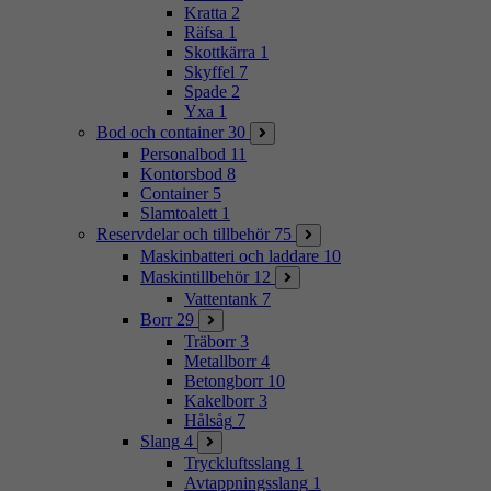
Kratta
2
Räfsa
1
Skottkärra
1
Skyffel
7
Spade
2
Yxa
1
Bod och container
30
Personalbod
11
Kontorsbod
8
Container
5
Slamtoalett
1
Reservdelar och tillbehör
75
Maskinbatteri och laddare
10
Maskintillbehör
12
Vattentank
7
Borr
29
Träborr
3
Metallborr
4
Betongborr
10
Kakelborr
3
Hålsåg
7
Slang
4
Tryckluftsslang
1
Avtappningsslang
1