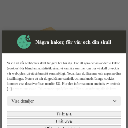
Några kakor, för vår och din skull
Vi vill att vår webbplats skall fungera bra för dig. För att göra det använder vi kakor
(cookies) för bland annat statistik så att vi kan lära oss mer om hur vi skall utveckla
vår webbplats på ett så bra sätt som möjligt. Nedan kan du läsa mer och anpassa dina
Sopborste
Mer information
inställningar. Notera att när du godkänner statistik och marknadsförings-cookies
kommer viss data överföras utanför EU. Hur den informationen används av berörda
[...]
bolag vet vi inte exakt. Till exempel uppfyller inte USA:s lagstiftning alla de krav
Bjärnums Plastkvast
gällande hantering av personuppgifter som ställs inom EU, vilket kan innebära vissa
risker för dina personuppgifter. De berörda bolagen måste lämna över uppgifter till
Visa detaljer
brottsbekämpande myndigheter i USA om de får en sådan begäran. Det kan dock
Relaterade
Mer information
Upp
vara svårt eller omöjligt för dig att hävda dina rättigheter, t.ex. rätten till radering,
Produkter
Tillåt alla
gällande eventuella personuppgifter som de brottsbekämpande myndigheterna har
Mer Information
fått tillgång till. Genom att godkänna statistik och marknadsförings-cookies nedan
Tillåt urval
bekräftar du att du samtycker till att data överförs till tredje land.