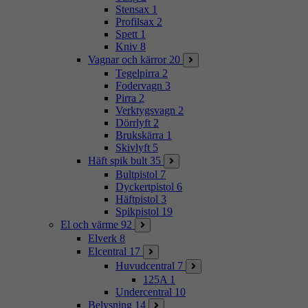
Stensax
1
Profilsax
2
Spett
1
Kniv
8
Vagnar och kärror
20
Tegelpirra
2
Fodervagn
3
Pirra
2
Verktygsvagn
2
Dörrlyft
2
Brukskärra
1
Skivlyft
5
Häft spik bult
35
Bultpistol
7
Dyckertpistol
6
Häftpistol
3
Spikpistol
19
El och värme
92
Elverk
8
Elcentral
17
Huvudcentral
7
125A
1
Undercentral
10
Belysning
14