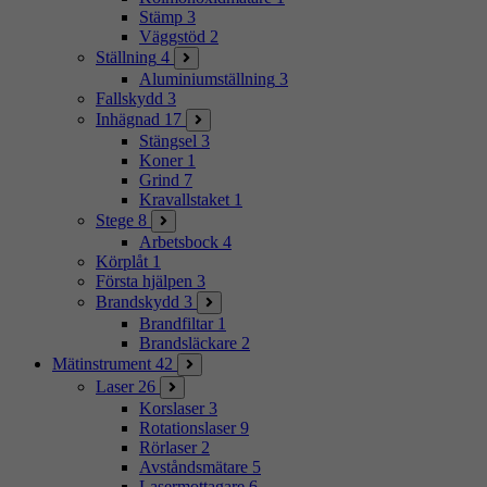
Stämp
3
Väggstöd
2
Ställning
4
Aluminiumställning
3
Fallskydd
3
Inhägnad
17
Stängsel
3
Koner
1
Grind
7
Kravallstaket
1
Stege
8
Arbetsbock
4
Körplåt
1
Första hjälpen
3
Brandskydd
3
Brandfiltar
1
Brandsläckare
2
Mätinstrument
42
Laser
26
Korslaser
3
Rotationslaser
9
Rörlaser
2
Avståndsmätare
5
Lasermottagare
6