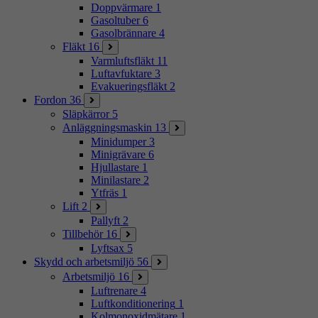
Doppvärmare
1
Gasoltuber
6
Gasolbrännare
4
Fläkt
16
Varmluftsfläkt
11
Luftavfuktare
3
Evakueringsfläkt
2
Fordon
36
Släpkärror
5
Anläggningsmaskin
13
Minidumper
3
Minigrävare
6
Hjullastare
1
Minilastare
2
Ytfräs
1
Lift
2
Pallyft
2
Tillbehör
16
Lyftsax
5
Skydd och arbetsmiljö
56
Arbetsmiljö
16
Luftrenare
4
Luftkonditionering
1
Kolmonoxidmätare
1