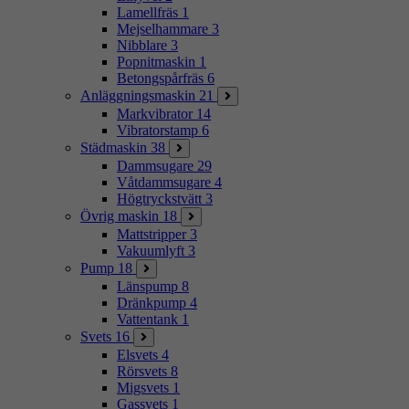
Lamellfräs
1
Mejselhammare
3
Nibblare
3
Popnitmaskin
1
Betongspårfräs
6
Anläggningsmaskin
21
Markvibrator
14
Vibratorstamp
6
Städmaskin
38
Dammsugare
29
Våtdammsugare
4
Högtryckstvätt
3
Övrig maskin
18
Mattstripper
3
Vakuumlyft
3
Pump
18
Länspump
8
Dränkpump
4
Vattentank
1
Svets
16
Elsvets
4
Rörsvets
8
Migsvets
1
Gassvets
1