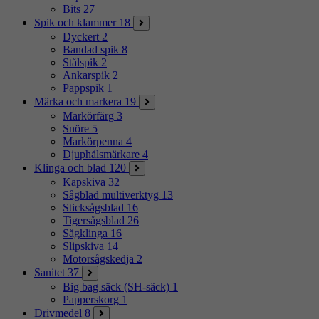
Bits
27
Spik och klammer
18
Dyckert
2
Bandad spik
8
Stålspik
2
Ankarspik
2
Pappspik
1
Märka och markera
19
Markörfärg
3
Snöre
5
Markörpenna
4
Djuphålsmärkare
4
Klinga och blad
120
Kapskiva
32
Sågblad multiverktyg
13
Sticksågsblad
16
Tigersågsblad
26
Sågklinga
16
Slipskiva
14
Motorsågskedja
2
Sanitet
37
Big bag säck (SH-säck)
1
Papperskorg
1
Drivmedel
8