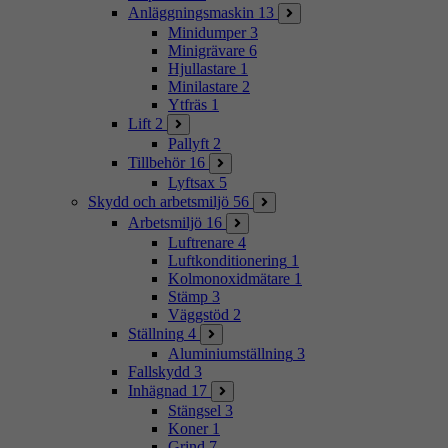
Anläggningsmaskin
13
Minidumper
3
Minigrävare
6
Hjullastare
1
Minilastare
2
Ytfräs
1
Lift
2
Pallyft
2
Tillbehör
16
Lyftsax
5
Skydd och arbetsmiljö
56
Arbetsmiljö
16
Luftrenare
4
Luftkonditionering
1
Kolmonoxidmätare
1
Stämp
3
Väggstöd
2
Ställning
4
Aluminiumställning
3
Fallskydd
3
Inhägnad
17
Stängsel
3
Koner
1
Grind
7