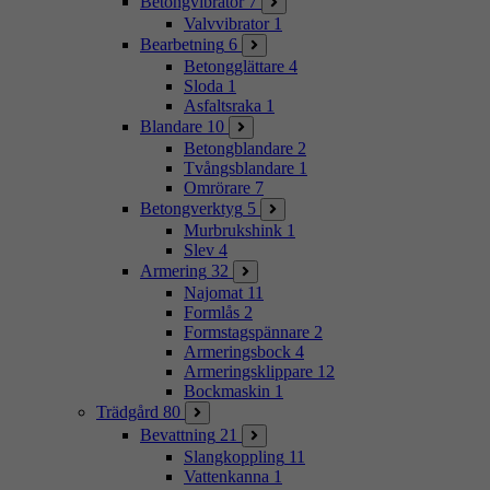
Betongvibrator
7
Valvvibrator
1
Bearbetning
6
Betongglättare
4
Sloda
1
Asfaltsraka
1
Blandare
10
Betongblandare
2
Tvångsblandare
1
Omrörare
7
Betongverktyg
5
Murbrukshink
1
Slev
4
Armering
32
Najomat
11
Formlås
2
Formstagspännare
2
Armeringsbock
4
Armeringsklippare
12
Bockmaskin
1
Trädgård
80
Bevattning
21
Slangkoppling
11
Vattenkanna
1