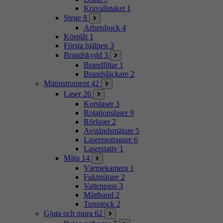
Kravallstaket
1
Stege
8
Arbetsbock
4
Körplåt
1
Första hjälpen
3
Brandskydd
3
Brandfiltar
1
Brandsläckare
2
Mätinstrument
42
Laser
26
Korslaser
3
Rotationslaser
9
Rörlaser
2
Avståndsmätare
5
Lasermottagare
6
Laserstativ
1
Mäta
14
Värmekamera
1
Fuktmätare
2
Vattenpass
3
Måttband
2
Tumstock
2
Gjuta och mura
62