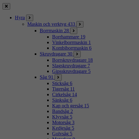
Stäng
Hyra
Maskin och verktyg
433
Borrmaskin
28
Borrhammare
19
Vinkelborrmaskin
1
Kombiborrmaskin
6
Skruvdragare
30
Borrskruvdragare
18
Slagskruvdragare
7
Gipsskruvdragare
5
Såg
91
Sticksåg
6
Tigersåg
11
Cirkelsåg
14
Sänksåg
6
Kap och gersåg
15
Bandsåg
2
Klyvsåg
5
Motorsåg
3
Kedjesåg
5
Golvsåg
5