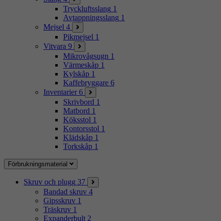
Tryckluftsslang
1
Avtappningsslang
1
Mejsel
4
Pikmejsel
1
Vitvara
9
Mikrovågsugn
1
Värmeskåp
1
Kylskåp
1
Kaffebryggare
6
Inventarier
6
Skrivbord
1
Matbord
1
Köksstol
1
Kontorsstol
1
Klädskåp
1
Torkskåp
1
Förbrukningsmaterial
Skruv och plugg
37
Bandad skruv
4
Gipsskruv
1
Träskruv
1
Expanderbult
2