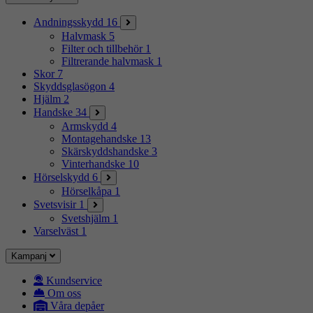
Andningsskydd
16
Halvmask
5
Filter och tillbehör
1
Filtrerande halvmask
1
Skor
7
Skyddsglasögon
4
Hjälm
2
Handske
34
Armskydd
4
Montagehandske
13
Skärskyddshandske
3
Vinterhandske
10
Hörselskydd
6
Hörselkåpa
1
Svetsvisir
1
Svetshjälm
1
Varselväst
1
Kampanj
Kundservice
Om oss
Våra depåer