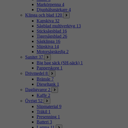
Markörpenna
4
Djuphålsmärkare
4
Klinga och blad
120
Kapskiva
32
Sågblad multiverktyg
13
Sticksågsblad
16
Tigersågsblad
26
Sågklinga
16
Slipskiva
14
Motorsågskedja
2
Sanitet
37
Big bag säck (SH-säck)
1
Papperskorg
1
Drivmedel
8
Bränsle
7
Dieseltank
1
Dagligvaror
2
Kaffe
2
Övrigt
52
Slipmaterial
9
Träkil
1
Presenning
1
Batteri
3
Lampa
11