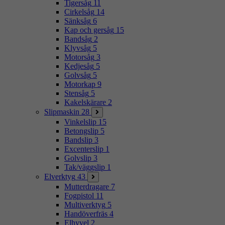
Tigersåg
11
Cirkelsåg
14
Sänksåg
6
Kap och gersåg
15
Bandsåg
2
Klyvsåg
5
Motorsåg
3
Kedjesåg
5
Golvsåg
5
Motorkap
9
Stensåg
5
Kakelskärare
2
Slipmaskin
28
Vinkelslip
15
Betongslip
5
Bandslip
3
Excenterslip
1
Golvslip
3
Tak/väggslip
1
Elverktyg
43
Mutterdragare
7
Fogpistol
11
Multiverktyg
5
Handöverfräs
4
Elhyvel
2