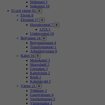
Häftpistol
3
Spikpistol
19
El och värme
92
Elverk
8
Elcentral
17
Huvudcentral
7
125A
1
Undercentral
10
Belysning
14
Belysningsmast
4
Transformatorer
1
Arbetsbelysning
9
Kabel
16
Motorkabel
3
Skarvsladd
2
Grenuttag
3
Kabelvinda
2
Rörål
2
Kabelskydd
3
Värme
21
Tjältinare
2
Gasolvärmare
4
Varmluftspistol
3
Värmemattor
1