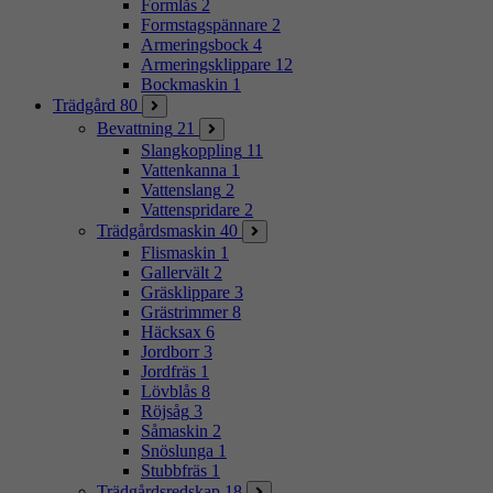
Formlås
2
Formstagspännare
2
Armeringsbock
4
Armeringsklippare
12
Bockmaskin
1
Trädgård
80
Bevattning
21
Slangkoppling
11
Vattenkanna
1
Vattenslang
2
Vattenspridare
2
Trädgårdsmaskin
40
Flismaskin
1
Gallervält
2
Gräsklippare
3
Grästrimmer
8
Häcksax
6
Jordborr
3
Jordfräs
1
Lövblås
8
Röjsåg
3
Såmaskin
2
Snöslunga
1
Stubbfräs
1
Trädgårdsredskap
18