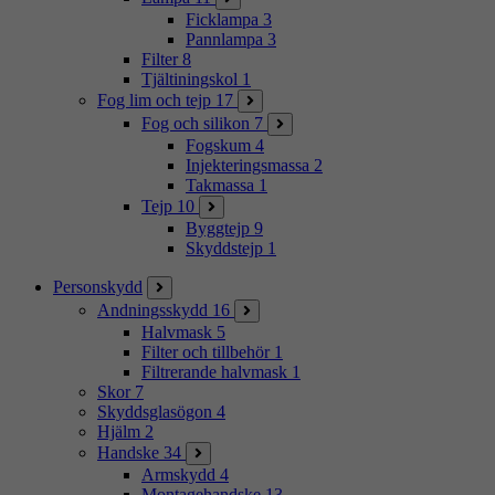
Ficklampa
3
Pannlampa
3
Filter
8
Tjältiningskol
1
Fog lim och tejp
17
Fog och silikon
7
Fogskum
4
Injekteringsmassa
2
Takmassa
1
Tejp
10
Byggtejp
9
Skyddstejp
1
Personskydd
Andningsskydd
16
Halvmask
5
Filter och tillbehör
1
Filtrerande halvmask
1
Skor
7
Skyddsglasögon
4
Hjälm
2
Handske
34
Armskydd
4
Montagehandske
13