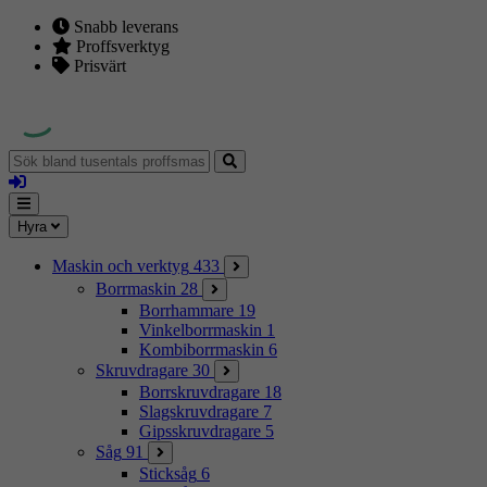
Snabb leverans
Proffsverktyg
Prisvärt
Sök
bland
Logga
tusentals
in
proffsmaskiner
Mina
Meny
Hyra
sidor
Maskin och verktyg
433
Borrmaskin
28
Borrhammare
19
Vinkelborrmaskin
1
Kombiborrmaskin
6
Skruvdragare
30
Borrskruvdragare
18
Slagskruvdragare
7
Gipsskruvdragare
5
Såg
91
Sticksåg
6