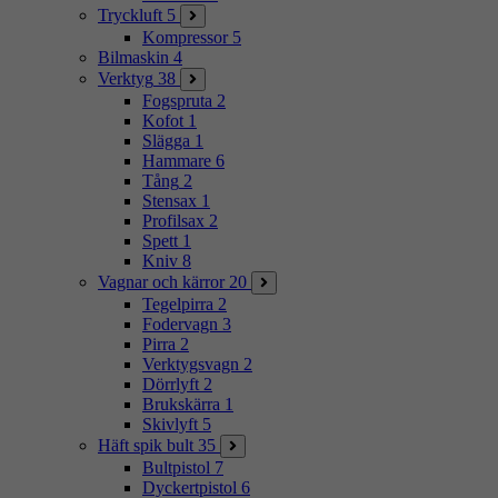
Tryckluft
5
Kompressor
5
Bilmaskin
4
Verktyg
38
Fogspruta
2
Kofot
1
Slägga
1
Hammare
6
Tång
2
Stensax
1
Profilsax
2
Spett
1
Kniv
8
Vagnar och kärror
20
Tegelpirra
2
Fodervagn
3
Pirra
2
Verktygsvagn
2
Dörrlyft
2
Brukskärra
1
Skivlyft
5
Häft spik bult
35
Bultpistol
7
Dyckertpistol
6