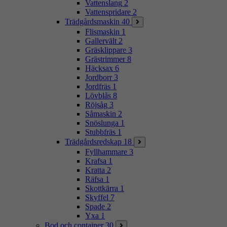
Vattenslang
2
Vattenspridare
2
Trädgårdsmaskin
40
Flismaskin
1
Gallervält
2
Gräsklippare
3
Grästrimmer
8
Häcksax
6
Jordborr
3
Jordfräs
1
Lövblås
8
Röjsåg
3
Såmaskin
2
Snöslunga
1
Stubbfräs
1
Trädgårdsredskap
18
Fyllhammare
3
Krafsa
1
Kratta
2
Räfsa
1
Skottkärra
1
Skyffel
7
Spade
2
Yxa
1
Bod och container
30