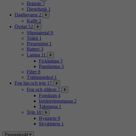
Bränsle
7
Dieseltank
1
Dagligvaror
2
Kaffe
2
Övrigt
52
Slipmaterial
9
Träkil
1
Presenning
1
Batteri
3
Lampa
11
Ficklampa
3
Pannlampa
3
Filter
8
Tjältiningskol
1
Fog lim och tejp
17
Fog och silikon
7
Fogskum
4
Injekteringsmassa
2
Takmassa
1
Tejp
10
Byggtejp
9
Skyddstejp
1
Personskydd