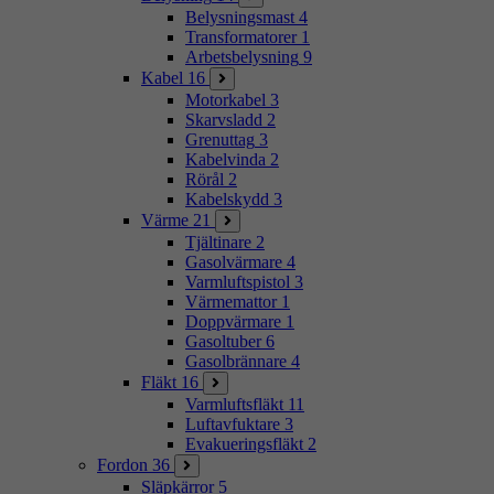
Belysningsmast
4
Transformatorer
1
Arbetsbelysning
9
Kabel
16
Motorkabel
3
Skarvsladd
2
Grenuttag
3
Kabelvinda
2
Rörål
2
Kabelskydd
3
Värme
21
Tjältinare
2
Gasolvärmare
4
Varmluftspistol
3
Värmemattor
1
Doppvärmare
1
Gasoltuber
6
Gasolbrännare
4
Fläkt
16
Varmluftsfläkt
11
Luftavfuktare
3
Evakueringsfläkt
2
Fordon
36
Släpkärror
5