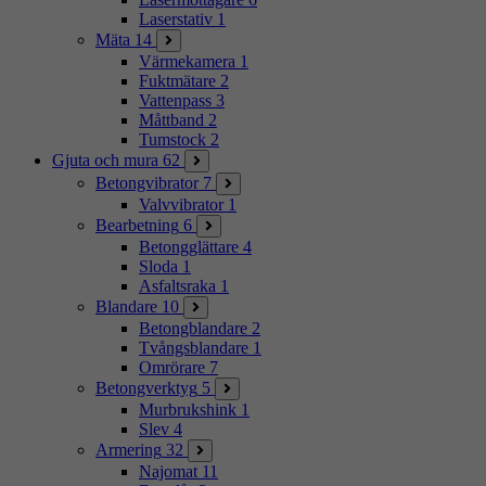
Laserstativ
1
Mäta
14
Värmekamera
1
Fuktmätare
2
Vattenpass
3
Måttband
2
Tumstock
2
Gjuta och mura
62
Betongvibrator
7
Valvvibrator
1
Bearbetning
6
Betongglättare
4
Sloda
1
Asfaltsraka
1
Blandare
10
Betongblandare
2
Tvångsblandare
1
Omrörare
7
Betongverktyg
5
Murbrukshink
1
Slev
4
Armering
32
Najomat
11