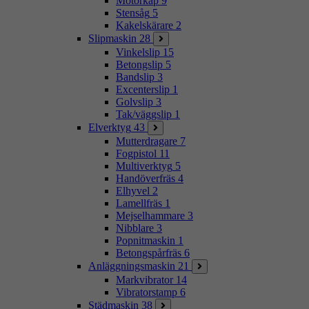
Motorkap
9
Stensåg
5
Kakelskärare
2
Slipmaskin
28
Vinkelslip
15
Betongslip
5
Bandslip
3
Excenterslip
1
Golvslip
3
Tak/väggslip
1
Elverktyg
43
Mutterdragare
7
Fogpistol
11
Multiverktyg
5
Handöverfräs
4
Elhyvel
2
Lamellfräs
1
Mejselhammare
3
Nibblare
3
Popnitmaskin
1
Betongspårfräs
6
Anläggningsmaskin
21
Markvibrator
14
Vibratorstamp
6
Städmaskin
38