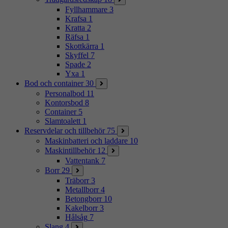
Fyllhammare
3
Krafsa
1
Kratta
2
Räfsa
1
Skottkärra
1
Skyffel
7
Spade
2
Yxa
1
Bod och container
30
Personalbod
11
Kontorsbod
8
Container
5
Slamtoalett
1
Reservdelar och tillbehör
75
Maskinbatteri och laddare
10
Maskintillbehör
12
Vattentank
7
Borr
29
Träborr
3
Metallborr
4
Betongborr
10
Kakelborr
3
Hålsåg
7
Slang
4