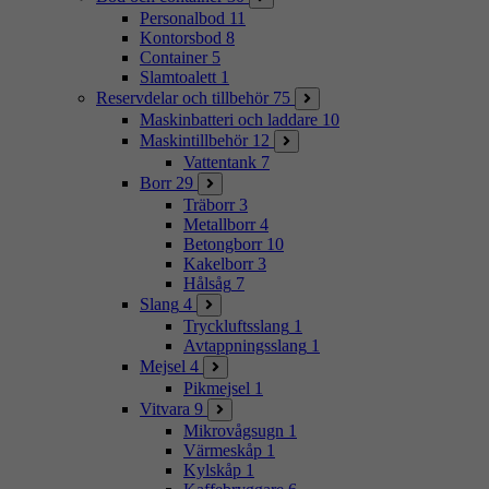
Personalbod
11
Kontorsbod
8
Container
5
Slamtoalett
1
Reservdelar och tillbehör
75
Maskinbatteri och laddare
10
Maskintillbehör
12
Vattentank
7
Borr
29
Träborr
3
Metallborr
4
Betongborr
10
Kakelborr
3
Hålsåg
7
Slang
4
Tryckluftsslang
1
Avtappningsslang
1
Mejsel
4
Pikmejsel
1
Vitvara
9
Mikrovågsugn
1
Värmeskåp
1
Kylskåp
1