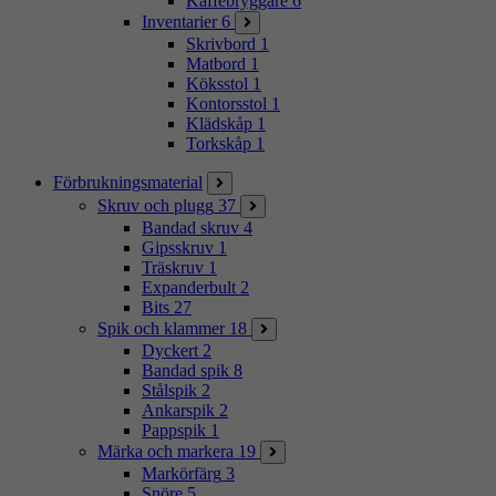
Kaffebryggare
6
Inventarier
6
Skrivbord
1
Matbord
1
Köksstol
1
Kontorsstol
1
Klädskåp
1
Torkskåp
1
Förbrukningsmaterial
Skruv och plugg
37
Bandad skruv
4
Gipsskruv
1
Träskruv
1
Expanderbult
2
Bits
27
Spik och klammer
18
Dyckert
2
Bandad spik
8
Stålspik
2
Ankarspik
2
Pappspik
1
Märka och markera
19
Markörfärg
3
Snöre
5