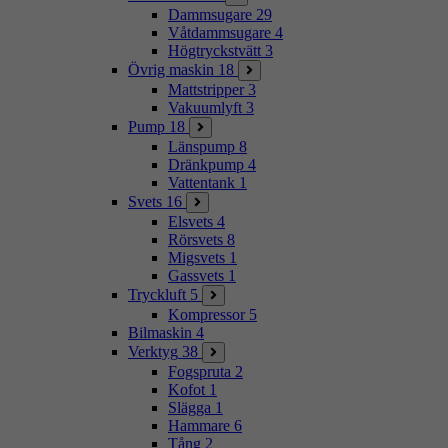
Dammsugare
29
Våtdammsugare
4
Högtryckstvätt
3
Övrig maskin
18
Mattstripper
3
Vakuumlyft
3
Pump
18
Länspump
8
Dränkpump
4
Vattentank
1
Svets
16
Elsvets
4
Rörsvets
8
Migsvets
1
Gassvets
1
Tryckluft
5
Kompressor
5
Bilmaskin
4
Verktyg
38
Fogspruta
2
Kofot
1
Slägga
1
Hammare
6
Tång
2