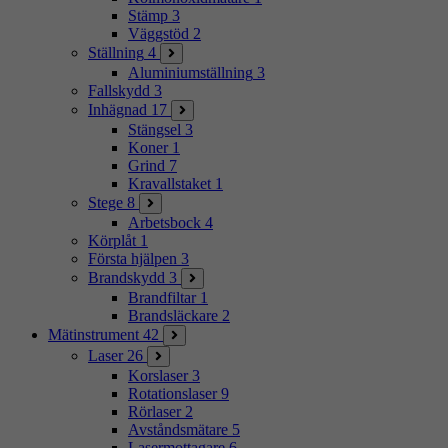
Stämp
3
Väggstöd
2
Ställning
4
Aluminiumställning
3
Fallskydd
3
Inhägnad
17
Stängsel
3
Koner
1
Grind
7
Kravallstaket
1
Stege
8
Arbetsbock
4
Körplåt
1
Första hjälpen
3
Brandskydd
3
Brandfiltar
1
Brandsläckare
2
Mätinstrument
42
Laser
26
Korslaser
3
Rotationslaser
9
Rörlaser
2
Avståndsmätare
5
Lasermottagare
6