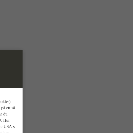
ookies)
 på ett så
är du
U. Hur
nte USA:s
et kan