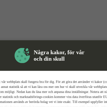
Några kakor, för vår
och din skull
tt vår webbplats skall fungera bra för dig. För att göra det använder vi kakor (c
 annat statistik så att vi kan lära oss mer om hur vi skall utveckla vår webbplats
som möjligt. Nedan kan du läsa mer och anpassa dina inställningar. Notera att n
r statistik och marknadsförings-cookies kommer viss data överföras utanför E
rmationen används av berörda bolag vet vi inte exakt. Till exempel uppfyller i
ing alla de krav gällande hantering av personuppgifter som ställs inom EU, vilk