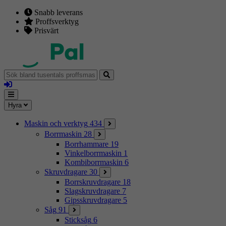
Snabb leverans
Proffsverktyg
Prisvärt
Sök
bland
Logga
tusentals
in
proffsmaskiner
Mina
Meny
Hyra
sidor
Maskin och verktyg
434
Borrmaskin
28
Borrhammare
19
Vinkelborrmaskin
1
Kombiborrmaskin
6
Skruvdragare
30
Borrskruvdragare
18
Slagskruvdragare
7
Gipsskruvdragare
5
Såg
91
Sticksåg
6