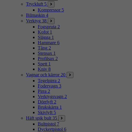
Tryckluft
5
Kompressor
5
Bilmaskin
4
Verktyg
38
Fogspruta
2
Kofot
1
Slägga
1
Hammare
6
Tång
2
Stensax
1
Profilsax
2
Spett
1
Kniv
8
Vagnar och kärror
20
Tegelpirra
2
Fodervagn
3
Pirra
2
Verktygsvagn
2
Dörrlyft
2
Brukskärra
1
Skivlyft
5
Häft spik bult
35
Bultpistol
7
Dyckertpistol
6