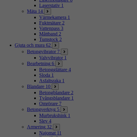
Laserstativ
1
Mäta
14
Värmekamera
1
Fuktmätare
2
Vattenpass
3
Måttband
2
Tumstock
2
Gjuta och mura
62
Betongvibrator
7
Valvvibrator
1
Bearbetning
6
Betongglättare
4
Sloda
1
Asfaltsraka
1
Blandare
10
Betongblandare
2
Tvångsblandare
1
Omrörare
7
Betongverktyg
5
Murbrukshink
1
Slev
4
Armering
32
Najomat
11