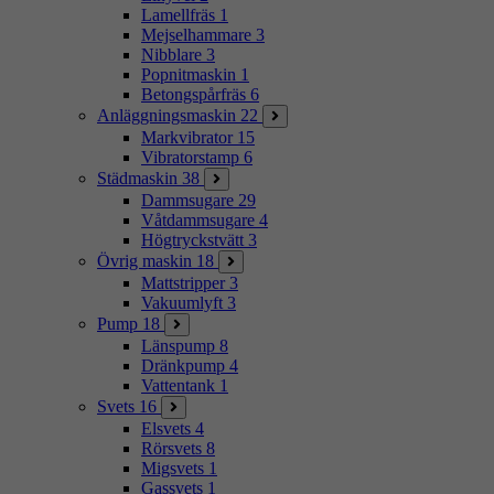
Lamellfräs
1
Mejselhammare
3
Nibblare
3
Popnitmaskin
1
Betongspårfräs
6
Anläggningsmaskin
22
Markvibrator
15
Vibratorstamp
6
Städmaskin
38
Dammsugare
29
Våtdammsugare
4
Högtryckstvätt
3
Övrig maskin
18
Mattstripper
3
Vakuumlyft
3
Pump
18
Länspump
8
Dränkpump
4
Vattentank
1
Svets
16
Elsvets
4
Rörsvets
8
Migsvets
1
Gassvets
1