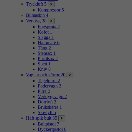
Tryckluft
5
Kompressor
5
Bilmaskin
4
Verktyg
38
Fogspruta
2
Kofot
1
Slägga
1
Hammare
6
Tång
2
Stensax
1
Profilsax
2
Spett
1
Kniv
8
Vagnar och kärror
20
Tegelpirra
2
Fodervagn
3
Pirra
2
Verktygsvagn
2
Dörrlyft
2
Brukskärra
1
Skivlyft
5
Häft spik bult
35
Bultpistol
7
Dyckertpistol
6