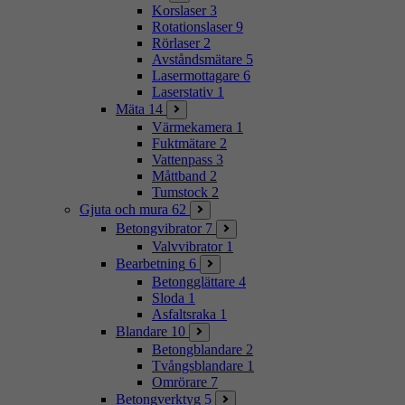
Korslaser
3
Rotationslaser
9
Rörlaser
2
Avståndsmätare
5
Lasermottagare
6
Laserstativ
1
Mäta
14
Värmekamera
1
Fuktmätare
2
Vattenpass
3
Måttband
2
Tumstock
2
Gjuta och mura
62
Betongvibrator
7
Valvvibrator
1
Bearbetning
6
Betongglättare
4
Sloda
1
Asfaltsraka
1
Blandare
10
Betongblandare
2
Tvångsblandare
1
Omrörare
7
Betongverktyg
5