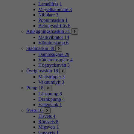
Lamellfräs
1
Mejselhammare
3
Nibblare
3
Popnitmaskin
1
Betongspårfräs
6
Anläggningsmaskin
21
Markvibrator
14
Vibratorstamp
6
Städmaskin
38
Dammsugare
29
Våtdammsugare
4
Högtryckstvätt
3
Övrig maskin
18
Mattstripper
3
Vakuumlyft
3
Pump
18
Länspump
8
Dränkpump
4
Vattentank
1
Svets
16
Elsvets
4
Rörsvets
8
Migsvets
1
Gassvets
1