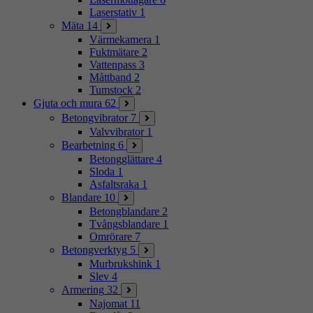
Laserstativ
1
Mäta
14
Värmekamera
1
Fuktmätare
2
Vattenpass
3
Måttband
2
Tumstock
2
Gjuta och mura
62
Betongvibrator
7
Valvvibrator
1
Bearbetning
6
Betongglättare
4
Sloda
1
Asfaltsraka
1
Blandare
10
Betongblandare
2
Tvångsblandare
1
Omrörare
7
Betongverktyg
5
Murbrukshink
1
Slev
4
Armering
32
Najomat
11