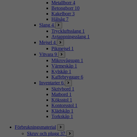
Metallborr
4
Betongborr
10
Kakelborr
3
Hålsåg
7
Slang
4
Tryckluftsslang
1
Avtappningsslang
1
Mejsel
4
Pikmejsel
1
Vitvara
9
Mikrovågsugn
1
Värmeskåp
1
Kylskåp
1
Kaffebryggare
6
Inventarier
6
Skrivbord
1
Matbord
1
Köksstol
1
Kontorsstol
1
Klädskåp
1
Torkskåp
1
Förbrukningsmaterial
Skruv och plugg
37