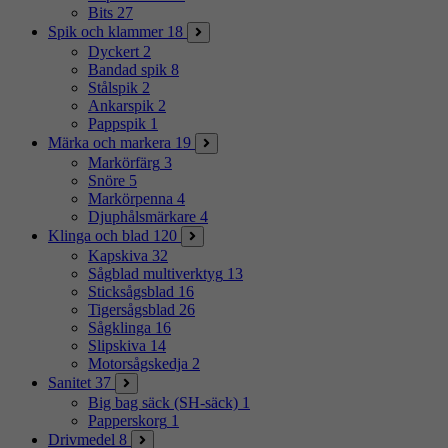
Bits
27
Spik och klammer
18
Dyckert
2
Bandad spik
8
Stålspik
2
Ankarspik
2
Pappspik
1
Märka och markera
19
Markörfärg
3
Snöre
5
Markörpenna
4
Djuphålsmärkare
4
Klinga och blad
120
Kapskiva
32
Sågblad multiverktyg
13
Sticksågsblad
16
Tigersågsblad
26
Sågklinga
16
Slipskiva
14
Motorsågskedja
2
Sanitet
37
Big bag säck (SH-säck)
1
Papperskorg
1
Drivmedel
8