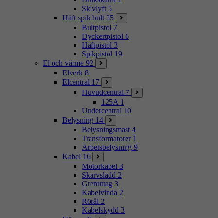
Skivlyft
5
Häft spik bult
35
Bultpistol
7
Dyckertpistol
6
Häftpistol
3
Spikpistol
19
El och värme
92
Elverk
8
Elcentral
17
Huvudcentral
7
125A
1
Undercentral
10
Belysning
14
Belysningsmast
4
Transformatorer
1
Arbetsbelysning
9
Kabel
16
Motorkabel
3
Skarvsladd
2
Grenuttag
3
Kabelvinda
2
Rörål
2
Kabelskydd
3