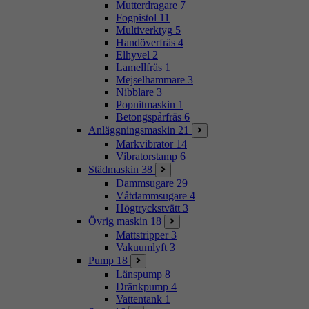
Mutterdragare
7
Fogpistol
11
Multiverktyg
5
Handöverfräs
4
Elhyvel
2
Lamellfräs
1
Mejselhammare
3
Nibblare
3
Popnitmaskin
1
Betongspårfräs
6
Anläggningsmaskin
21
Markvibrator
14
Vibratorstamp
6
Städmaskin
38
Dammsugare
29
Våtdammsugare
4
Högtryckstvätt
3
Övrig maskin
18
Mattstripper
3
Vakuumlyft
3
Pump
18
Länspump
8
Dränkpump
4
Vattentank
1