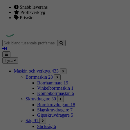
Snabb leverans
Proffsverktyg
Prisvärt
Sök
bland
Logga
tusentals
in
proffsmaskiner
Mina
Meny
Hyra
sidor
Maskin och verktyg
433
Borrmaskin
28
Borrhammare
19
Vinkelborrmaskin
1
Kombiborrmaskin
6
Skruvdragare
30
Borrskruvdragare
18
Slagskruvdragare
7
Gipsskruvdragare
5
Såg
91
Sticksåg
6