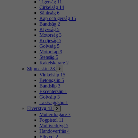
Tigersåg
11
Cirkelsåg
14
Sänksåg
6
Kap och gersåg
15
Bandsåg
2
Klyvsåg
5
Motorsåg
3
Kedjesåg
5
Golvsåg
5
Motorkap
9
Stensåg
5
Kakelskärare
2
Slipmaskin
28
Vinkelslip
15
Betongslip
5
Bandslip
3
Excenterslip
1
Golvslip
3
Tak/väggslip
1
Elverktyg
43
Mutterdragare
7
Fogpistol
11
Multiverktyg
5
Handöverfräs
4
Elhyvel
2