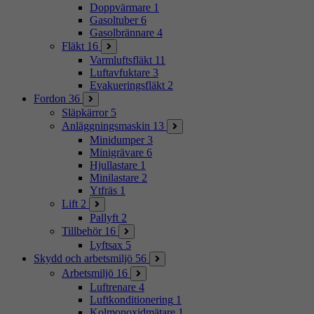
Doppvärmare
1
Gasoltuber
6
Gasolbrännare
4
Fläkt
16
Varmluftsfläkt
11
Luftavfuktare
3
Evakueringsfläkt
2
Fordon
36
Släpkärror
5
Anläggningsmaskin
13
Minidumper
3
Minigrävare
6
Hjullastare
1
Minilastare
2
Ytfräs
1
Lift
2
Pallyft
2
Tillbehör
16
Lyftsax
5
Skydd och arbetsmiljö
56
Arbetsmiljö
16
Luftrenare
4
Luftkonditionering
1
Kolmonoxidmätare
1