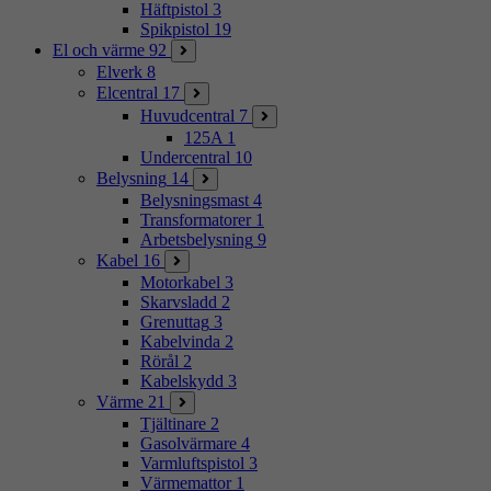
Häftpistol
3
Spikpistol
19
El och värme
92
Elverk
8
Elcentral
17
Huvudcentral
7
125A
1
Undercentral
10
Belysning
14
Belysningsmast
4
Transformatorer
1
Arbetsbelysning
9
Kabel
16
Motorkabel
3
Skarvsladd
2
Grenuttag
3
Kabelvinda
2
Rörål
2
Kabelskydd
3
Värme
21
Tjältinare
2
Gasolvärmare
4
Varmluftspistol
3
Värmemattor
1