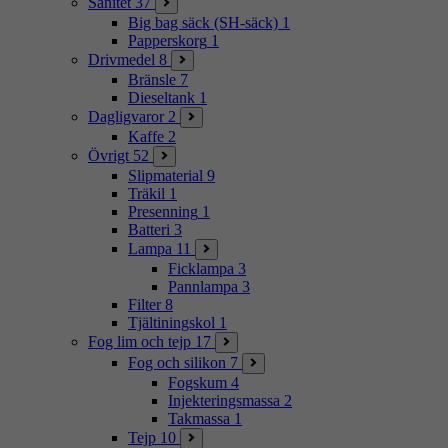
Sanitet
37
Big bag säck (SH-säck)
1
Papperskorg
1
Drivmedel
8
Bränsle
7
Dieseltank
1
Dagligvaror
2
Kaffe
2
Övrigt
52
Slipmaterial
9
Träkil
1
Presenning
1
Batteri
3
Lampa
11
Ficklampa
3
Pannlampa
3
Filter
8
Tjältiningskol
1
Fog lim och tejp
17
Fog och silikon
7
Fogskum
4
Injekteringsmassa
2
Takmassa
1
Tejp
10