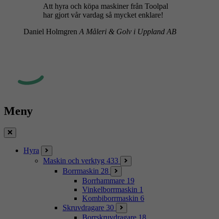
Att hyra och köpa maskiner från Toolpal
har gjort vår vardag så mycket enklare!
Daniel Holmgren
A Måleri & Golv i Uppland AB
Meny
Stäng
Hyra
Maskin och verktyg
433
Borrmaskin
28
Borrhammare
19
Vinkelborrmaskin
1
Kombiborrmaskin
6
Skruvdragare
30
Borrskruvdragare
18