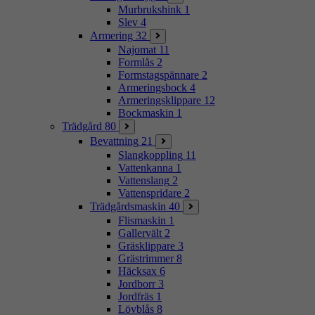
Murbrukshink
1
Slev
4
Armering
32
Najomat
11
Formlås
2
Formstagspännare
2
Armeringsbock
4
Armeringsklippare
12
Bockmaskin
1
Trädgård
80
Bevattning
21
Slangkoppling
11
Vattenkanna
1
Vattenslang
2
Vattenspridare
2
Trädgårdsmaskin
40
Flismaskin
1
Gallervält
2
Gräsklippare
3
Grästrimmer
8
Häcksax
6
Jordborr
3
Jordfräs
1
Lövblås
8