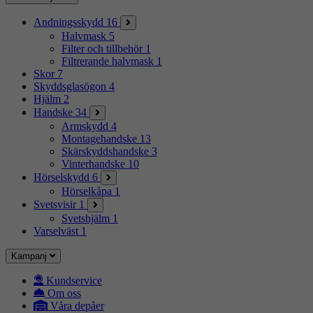
Andningsskydd
16
Halvmask
5
Filter och tillbehör
1
Filtrerande halvmask
1
Skor
7
Skyddsglasögon
4
Hjälm
2
Handske
34
Armskydd
4
Montagehandske
13
Skärskyddshandske
3
Vinterhandske
10
Hörselskydd
6
Hörselkåpa
1
Svetsvisir
1
Svetshjälm
1
Varselväst
1
Kampanj
Kundservice
Om oss
Våra depåer