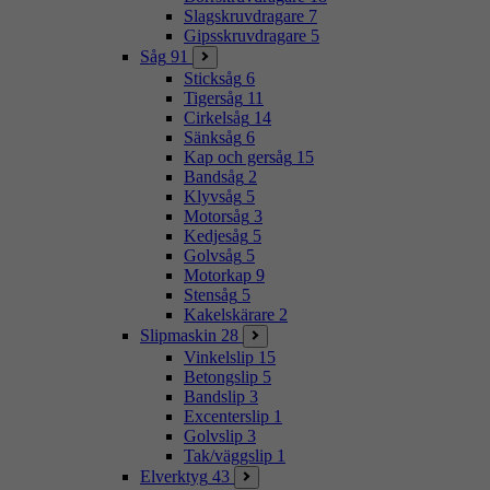
Slagskruvdragare
7
Gipsskruvdragare
5
Såg
91
Sticksåg
6
Tigersåg
11
Cirkelsåg
14
Sänksåg
6
Kap och gersåg
15
Bandsåg
2
Klyvsåg
5
Motorsåg
3
Kedjesåg
5
Golvsåg
5
Motorkap
9
Stensåg
5
Kakelskärare
2
Slipmaskin
28
Vinkelslip
15
Betongslip
5
Bandslip
3
Excenterslip
1
Golvslip
3
Tak/väggslip
1
Elverktyg
43