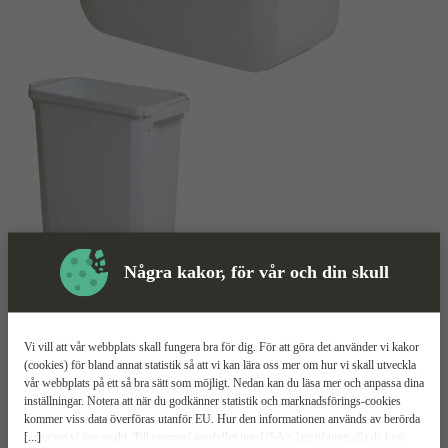
Några kakor, för vår och din skull
Skyddsutrustning
Soptunna
Mer information
Vi vill att vår webbplats skall fungera bra för dig. För att göra det använder vi kakor
(cookies) för bland annat statistik så att vi kan lära oss mer om hur vi skall utveckla
Durabin 60
vår webbplats på ett så bra sätt som möjligt. Nedan kan du läsa mer och anpassa dina
inställningar. Notera att när du godkänner statistik och marknadsförings-cookies
kommer viss data överföras utanför EU. Hur den informationen används av berörda
Stryktålig
[...]
bolag vet vi inte exakt. Till exempel uppfyller inte USA:s lagstiftning alla de krav
Stapelbar