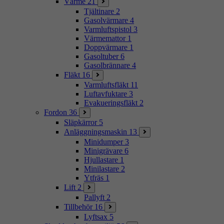
Värme
21
Tjältinare
2
Gasolvärmare
4
Varmluftspistol
3
Värmemattor
1
Doppvärmare
1
Gasoltuber
6
Gasolbrännare
4
Fläkt
16
Varmluftsfläkt
11
Luftavfuktare
3
Evakueringsfläkt
2
Fordon
36
Släpkärror
5
Anläggningsmaskin
13
Minidumper
3
Minigrävare
6
Hjullastare
1
Minilastare
2
Ytfräs
1
Lift
2
Pallyft
2
Tillbehör
16
Lyftsax
5