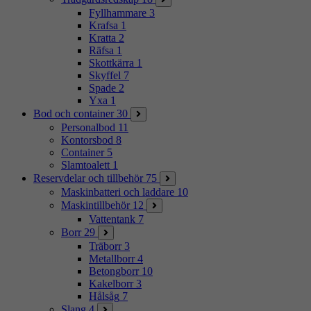
Fyllhammare
3
Krafsa
1
Kratta
2
Räfsa
1
Skottkärra
1
Skyffel
7
Spade
2
Yxa
1
Bod och container
30
Personalbod
11
Kontorsbod
8
Container
5
Slamtoalett
1
Reservdelar och tillbehör
75
Maskinbatteri och laddare
10
Maskintillbehör
12
Vattentank
7
Borr
29
Träborr
3
Metallborr
4
Betongborr
10
Kakelborr
3
Hålsåg
7
Slang
4