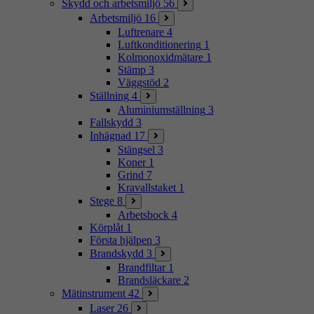
Skydd och arbetsmiljö
56
Arbetsmiljö
16
Luftrenare
4
Luftkonditionering
1
Kolmonoxidmätare
1
Stämp
3
Väggstöd
2
Ställning
4
Aluminiumställning
3
Fallskydd
3
Inhägnad
17
Stängsel
3
Koner
1
Grind
7
Kravallstaket
1
Stege
8
Arbetsbock
4
Körplåt
1
Första hjälpen
3
Brandskydd
3
Brandfiltar
1
Brandsläckare
2
Mätinstrument
42
Laser
26