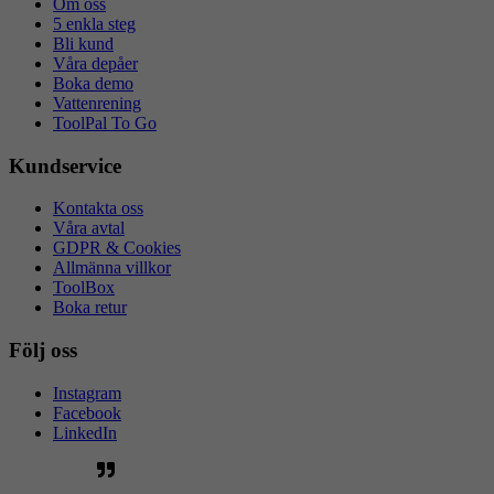
Om oss
5 enkla steg
Bli kund
Våra depåer
Boka demo
Vattenrening
ToolPal To Go
Kundservice
Kontakta oss
Våra avtal
GDPR & Cookies
Allmänna villkor
ToolBox
Boka retur
Följ oss
Instagram
Facebook
LinkedIn