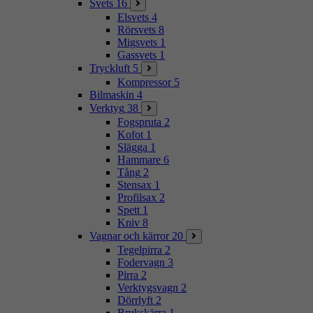
Svets
16
Elsvets
4
Rörsvets
8
Migsvets
1
Gassvets
1
Tryckluft
5
Kompressor
5
Bilmaskin
4
Verktyg
38
Fogspruta
2
Kofot
1
Slägga
1
Hammare
6
Tång
2
Stensax
1
Profilsax
2
Spett
1
Kniv
8
Vagnar och kärror
20
Tegelpirra
2
Fodervagn
3
Pirra
2
Verktygsvagn
2
Dörrlyft
2
Brukskärra
1