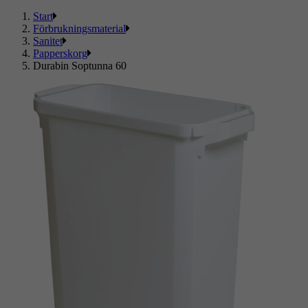
Start
Förbrukningsmaterial
Sanitet
Papperskorg
Durabin Soptunna 60