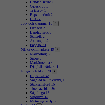
Bandad skruv
4
Gipsskruv
1
Träskruv
1
Expanderbult
2
Bits
27
Spik och klammer
18
Dyckert
2
Bandad spik
8
Stålspik
2
Ankarspik
2
Pappspik
1
Märka och markera
19
Markörfärg
3
Snöre
5
Markörpenna
4
Djuphålsmärkare
4
Klinga och blad
120
Kapskiva
32
Sågblad multiverktyg
13
Sticksågsblad
16
Tigersågsblad
26
Sågklinga
16
Slipskiva
14
Motorsågskedja
2