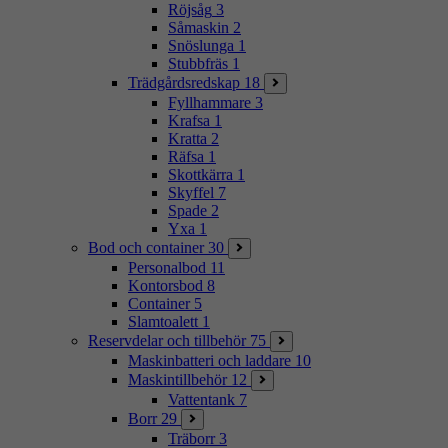
Röjsåg
3
Såmaskin
2
Snöslunga
1
Stubbfräs
1
Trädgårdsredskap
18
Fyllhammare
3
Krafsa
1
Kratta
2
Räfsa
1
Skottkärra
1
Skyffel
7
Spade
2
Yxa
1
Bod och container
30
Personalbod
11
Kontorsbod
8
Container
5
Slamtoalett
1
Reservdelar och tillbehör
75
Maskinbatteri och laddare
10
Maskintillbehör
12
Vattentank
7
Borr
29
Träborr
3