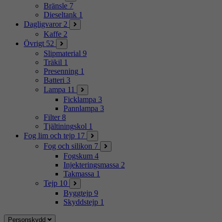
Bränsle
7
Dieseltank
1
Dagligvaror
2
Kaffe
2
Övrigt
52
Slipmaterial
9
Träkil
1
Presenning
1
Batteri
3
Lampa
11
Ficklampa
3
Pannlampa
3
Filter
8
Tjältiningskol
1
Fog lim och tejp
17
Fog och silikon
7
Fogskum
4
Injekteringsmassa
2
Takmassa
1
Tejp
10
Byggtejp
9
Skyddstejp
1
Personskydd