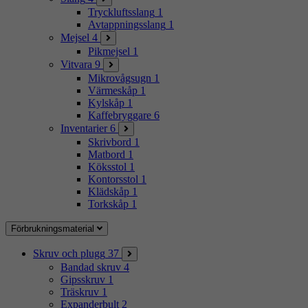
Tryckluftsslang
1
Avtappningsslang
1
Mejsel
4
Pikmejsel
1
Vitvara
9
Mikrovågsugn
1
Värmeskåp
1
Kylskåp
1
Kaffebryggare
6
Inventarier
6
Skrivbord
1
Matbord
1
Köksstol
1
Kontorsstol
1
Klädskåp
1
Torkskåp
1
Förbrukningsmaterial
Skruv och plugg
37
Bandad skruv
4
Gipsskruv
1
Träskruv
1
Expanderbult
2