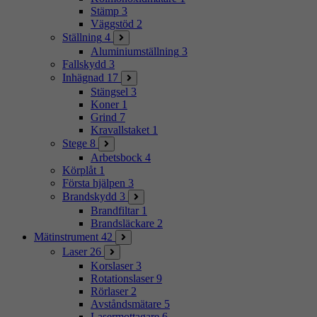
Stämp
3
Väggstöd
2
Ställning
4
Aluminiumställning
3
Fallskydd
3
Inhägnad
17
Stängsel
3
Koner
1
Grind
7
Kravallstaket
1
Stege
8
Arbetsbock
4
Körplåt
1
Första hjälpen
3
Brandskydd
3
Brandfiltar
1
Brandsläckare
2
Mätinstrument
42
Laser
26
Korslaser
3
Rotationslaser
9
Rörlaser
2
Avståndsmätare
5
Lasermottagare
6