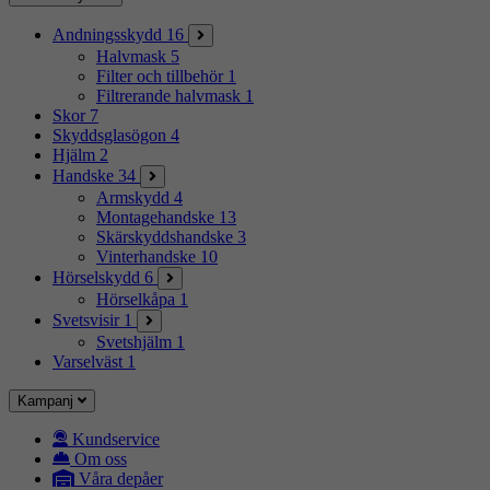
Andningsskydd
16
Halvmask
5
Filter och tillbehör
1
Filtrerande halvmask
1
Skor
7
Skyddsglasögon
4
Hjälm
2
Handske
34
Armskydd
4
Montagehandske
13
Skärskyddshandske
3
Vinterhandske
10
Hörselskydd
6
Hörselkåpa
1
Svetsvisir
1
Svetshjälm
1
Varselväst
1
Kampanj
Kundservice
Om oss
Våra depåer