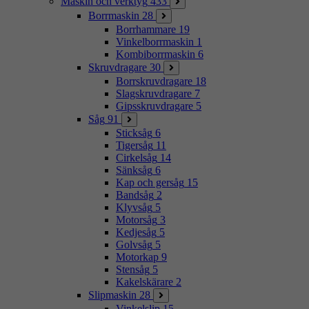
Maskin och verktyg
433
Borrmaskin
28
Borrhammare
19
Vinkelborrmaskin
1
Kombiborrmaskin
6
Skruvdragare
30
Borrskruvdragare
18
Slagskruvdragare
7
Gipsskruvdragare
5
Såg
91
Sticksåg
6
Tigersåg
11
Cirkelsåg
14
Sänksåg
6
Kap och gersåg
15
Bandsåg
2
Klyvsåg
5
Motorsåg
3
Kedjesåg
5
Golvsåg
5
Motorkap
9
Stensåg
5
Kakelskärare
2
Slipmaskin
28
Vinkelslip
15