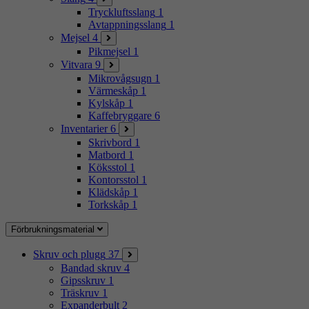
Tryckluftsslang
1
Avtappningsslang
1
Mejsel
4
Pikmejsel
1
Vitvara
9
Mikrovågsugn
1
Värmeskåp
1
Kylskåp
1
Kaffebryggare
6
Inventarier
6
Skrivbord
1
Matbord
1
Köksstol
1
Kontorsstol
1
Klädskåp
1
Torkskåp
1
Förbrukningsmaterial
Skruv och plugg
37
Bandad skruv
4
Gipsskruv
1
Träskruv
1
Expanderbult
2