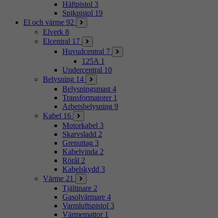
Häftpistol
3
Spikpistol
19
El och värme
92
Elverk
8
Elcentral
17
Huvudcentral
7
125A
1
Undercentral
10
Belysning
14
Belysningsmast
4
Transformatorer
1
Arbetsbelysning
9
Kabel
16
Motorkabel
3
Skarvsladd
2
Grenuttag
3
Kabelvinda
2
Rörål
2
Kabelskydd
3
Värme
21
Tjältinare
2
Gasolvärmare
4
Varmluftspistol
3
Värmemattor
1