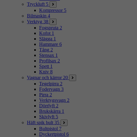
Tryckluft
5
Kompressor
5
Bilmaskin
4
Verktyg
38
Fogspruta
2
Kofot
1
Slägga
1
Hammare
6
Tång
2
Stensax
1
Profilsax
2
Spett
1
Kniv
8
Vagnar och kärror
20
Tegelpirra
2
Fodervagn
3
Pirra
2
Verktygsvagn
2
Dörrlyft
2
Brukskärra
1
Skivlyft
5
Häft spik bult
35
Bultpistol
7
Dyckertpistol
6