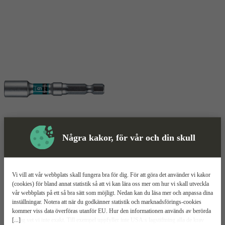
Några kakor, för vår och din skull
Magnethylsa
Mer information
Makita Impact Premier
Vi vill att vår webbplats skall fungera bra för dig. För att göra det använder vi kakor
(cookies) för bland annat statistik så att vi kan lära oss mer om hur vi skall utveckla
vår webbplats på ett så bra sätt som möjligt. Nedan kan du läsa mer och anpassa dina
För slagskruvdragare
inställningar. Notera att när du godkänner statistik och marknadsförings-cookies
Lång hållbarhet
kommer viss data överföras utanför EU. Hur den informationen används av berörda
Med magnet
[...]
bolag vet vi inte exakt. Till exempel uppfyller inte USA:s lagstiftning alla de krav