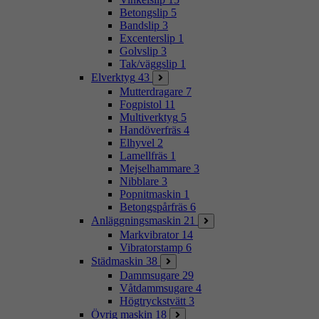
Betongslip
5
Bandslip
3
Excenterslip
1
Golvslip
3
Tak/väggslip
1
Elverktyg
43
Mutterdragare
7
Fogpistol
11
Multiverktyg
5
Handöverfräs
4
Elhyvel
2
Lamellfräs
1
Mejselhammare
3
Nibblare
3
Popnitmaskin
1
Betongspårfräs
6
Anläggningsmaskin
21
Markvibrator
14
Vibratorstamp
6
Städmaskin
38
Dammsugare
29
Våtdammsugare
4
Högtryckstvätt
3
Övrig maskin
18