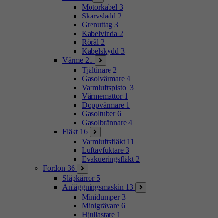
Motorkabel
3
Skarvsladd
2
Grenuttag
3
Kabelvinda
2
Rörål
2
Kabelskydd
3
Värme
21
Tjältinare
2
Gasolvärmare
4
Varmluftspistol
3
Värmemattor
1
Doppvärmare
1
Gasoltuber
6
Gasolbrännare
4
Fläkt
16
Varmluftsfläkt
11
Luftavfuktare
3
Evakueringsfläkt
2
Fordon
36
Släpkärror
5
Anläggningsmaskin
13
Minidumper
3
Minigrävare
6
Hjullastare
1