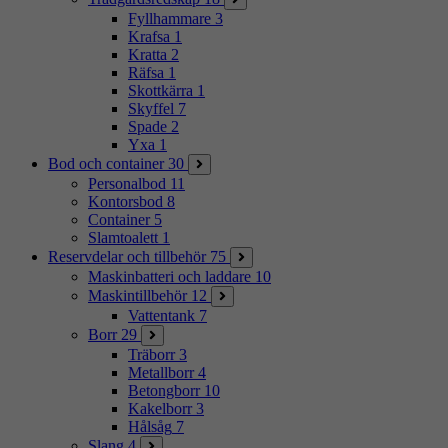
Fyllhammare
3
Krafsa
1
Kratta
2
Räfsa
1
Skottkärra
1
Skyffel
7
Spade
2
Yxa
1
Bod och container
30
Personalbod
11
Kontorsbod
8
Container
5
Slamtoalett
1
Reservdelar och tillbehör
75
Maskinbatteri och laddare
10
Maskintillbehör
12
Vattentank
7
Borr
29
Träborr
3
Metallborr
4
Betongborr
10
Kakelborr
3
Hålsåg
7
Slang
4