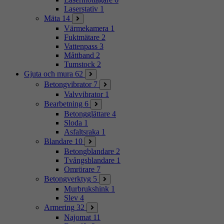
Laserstativ
1
Mäta
14
Värmekamera
1
Fuktmätare
2
Vattenpass
3
Måttband
2
Tumstock
2
Gjuta och mura
62
Betongvibrator
7
Valvvibrator
1
Bearbetning
6
Betongglättare
4
Sloda
1
Asfaltsraka
1
Blandare
10
Betongblandare
2
Tvångsblandare
1
Omrörare
7
Betongverktyg
5
Murbrukshink
1
Slev
4
Armering
32
Najomat
11