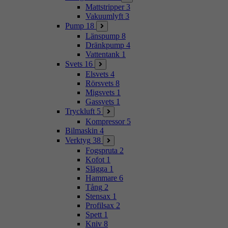
Mattstripper
3
Vakuumlyft
3
Pump
18
Länspump
8
Dränkpump
4
Vattentank
1
Svets
16
Elsvets
4
Rörsvets
8
Migsvets
1
Gassvets
1
Tryckluft
5
Kompressor
5
Bilmaskin
4
Verktyg
38
Fogspruta
2
Kofot
1
Slägga
1
Hammare
6
Tång
2
Stensax
1
Profilsax
2
Spett
1
Kniv
8