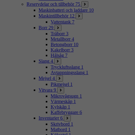
Reservdelar och tillbehör
75
Maskinbatteri och laddare
10
Maskintillbehör
12
Vattentank
7
Borr
29
Träborr
3
Metallborr
4
Betongborr
10
Kakelborr
3
Hålsåg
7
Slang
4
Tryckluftsslang
1
Avtappningsslang
1
Mejsel
4
Pikmejsel
1
Vitvara
9
Mikrovågsugn
1
Värmeskåp
1
Kylskåp
1
Kaffebryggare
6
Inventarier
6
Skrivbord
1
Matbord
1
Köksstol
1