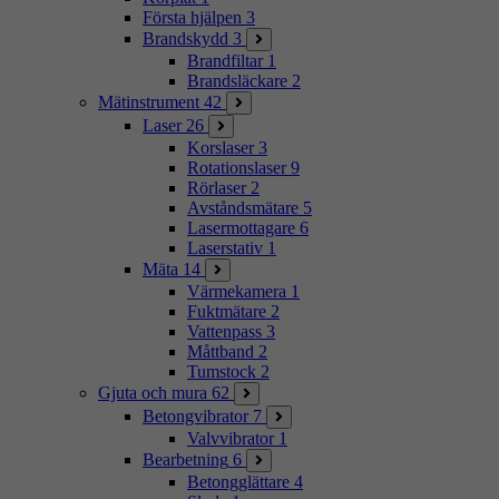
Första hjälpen
3
Brandskydd
3
Brandfiltar
1
Brandsläckare
2
Mätinstrument
42
Laser
26
Korslaser
3
Rotationslaser
9
Rörlaser
2
Avståndsmätare
5
Lasermottagare
6
Laserstativ
1
Mäta
14
Värmekamera
1
Fuktmätare
2
Vattenpass
3
Måttband
2
Tumstock
2
Gjuta och mura
62
Betongvibrator
7
Valvvibrator
1
Bearbetning
6
Betongglättare
4