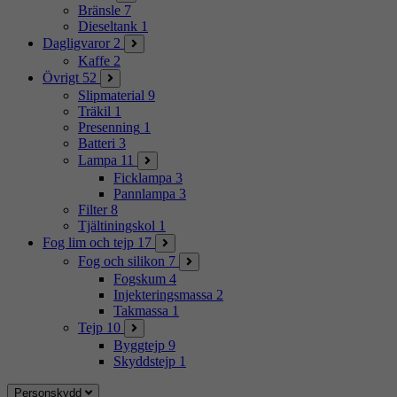
Bränsle
7
Dieseltank
1
Dagligvaror
2
Kaffe
2
Övrigt
52
Slipmaterial
9
Träkil
1
Presenning
1
Batteri
3
Lampa
11
Ficklampa
3
Pannlampa
3
Filter
8
Tjältiningskol
1
Fog lim och tejp
17
Fog och silikon
7
Fogskum
4
Injekteringsmassa
2
Takmassa
1
Tejp
10
Byggtejp
9
Skyddstejp
1
Personskydd