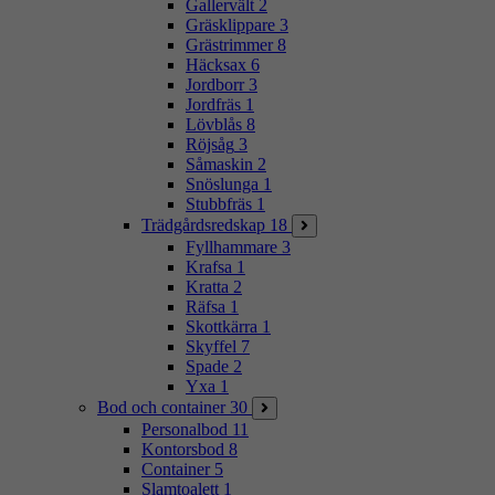
Gallervält
2
Gräsklippare
3
Grästrimmer
8
Häcksax
6
Jordborr
3
Jordfräs
1
Lövblås
8
Röjsåg
3
Såmaskin
2
Snöslunga
1
Stubbfräs
1
Trädgårdsredskap
18
Fyllhammare
3
Krafsa
1
Kratta
2
Räfsa
1
Skottkärra
1
Skyffel
7
Spade
2
Yxa
1
Bod och container
30
Personalbod
11
Kontorsbod
8
Container
5
Slamtoalett
1