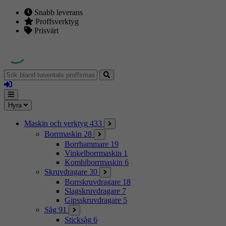
Snabb leverans
Proffsverktyg
Prisvärt
Sök
bland
Logga
tusentals
in
proffsmaskiner
Mina
Meny
Hyra
sidor
Maskin och verktyg
433
Borrmaskin
28
Borrhammare
19
Vinkelborrmaskin
1
Kombiborrmaskin
6
Skruvdragare
30
Borrskruvdragare
18
Slagskruvdragare
7
Gipsskruvdragare
5
Såg
91
Sticksåg
6