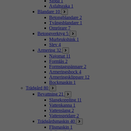
Sloda
1
Asfaltsraka
1
Blandare
10
Betongblandare
2
Tvångsblandare
1
Omrörare
7
Betongverktyg
5
Murbrukshink
1
Slev
4
Armering
32
Najomat
11
Formlås
2
Formstagspännare
2
Armeringsbock
4
Armeringsklippare
12
Bockmaskin
1
Trädgård
80
Bevattning
21
Slangkoppling
11
Vattenkanna
1
Vattenslang
2
Vattenspridare
2
Trädgårdsmaskin
40
Flismaskin
1