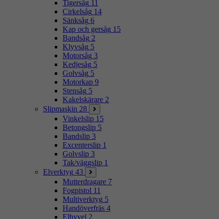
Tigersåg
11
Cirkelsåg
14
Sänksåg
6
Kap och gersåg
15
Bandsåg
2
Klyvsåg
5
Motorsåg
3
Kedjesåg
5
Golvsåg
5
Motorkap
9
Stensåg
5
Kakelskärare
2
Slipmaskin
28
Vinkelslip
15
Betongslip
5
Bandslip
3
Excenterslip
1
Golvslip
3
Tak/väggslip
1
Elverktyg
43
Mutterdragare
7
Fogpistol
11
Multiverktyg
5
Handöverfräs
4
Elhyvel
2