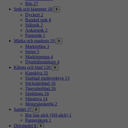
Bits
27
Spik och klammer
18
Dyckert
2
Bandad spik
8
Stålspik
2
Ankarspik
2
Pappspik
1
Märka och markera
19
Markörfärg
3
Snöre
5
Markörpenna
4
Djuphålsmärkare
4
Klinga och blad
120
Kapskiva
32
Sågblad multiverktyg
13
Sticksågsblad
16
Tigersågsblad
26
Sågklinga
16
Slipskiva
14
Motorsågskedja
2
Sanitet
37
Big bag säck (SH-säck)
1
Papperskorg
1
Drivmedel
8