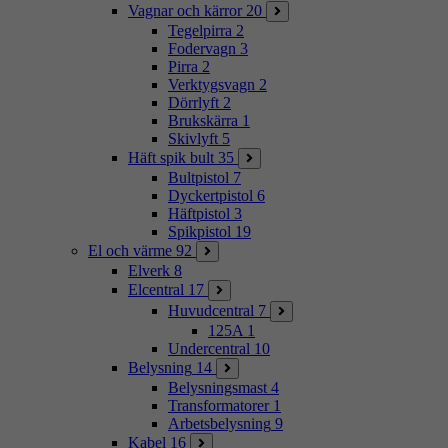
Vagnar och kärror
20
Tegelpirra
2
Fodervagn
3
Pirra
2
Verktygsvagn
2
Dörrlyft
2
Brukskärra
1
Skivlyft
5
Häft spik bult
35
Bultpistol
7
Dyckertpistol
6
Häftpistol
3
Spikpistol
19
El och värme
92
Elverk
8
Elcentral
17
Huvudcentral
7
125A
1
Undercentral
10
Belysning
14
Belysningsmast
4
Transformatorer
1
Arbetsbelysning
9
Kabel
16