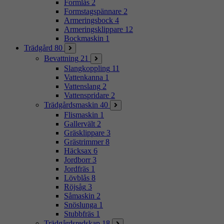
Formlås
2
Formstagspännare
2
Armeringsbock
4
Armeringsklippare
12
Bockmaskin
1
Trädgård
80
Bevattning
21
Slangkoppling
11
Vattenkanna
1
Vattenslang
2
Vattenspridare
2
Trädgårdsmaskin
40
Flismaskin
1
Gallervält
2
Gräsklippare
3
Grästrimmer
8
Häcksax
6
Jordborr
3
Jordfräs
1
Lövblås
8
Röjsåg
3
Såmaskin
2
Snöslunga
1
Stubbfräs
1
Trädgårdsredskap
18