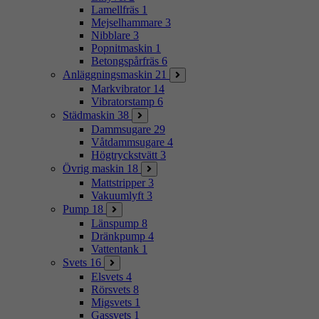
Lamellfräs
1
Mejselhammare
3
Nibblare
3
Popnitmaskin
1
Betongspårfräs
6
Anläggningsmaskin
21
Markvibrator
14
Vibratorstamp
6
Städmaskin
38
Dammsugare
29
Våtdammsugare
4
Högtryckstvätt
3
Övrig maskin
18
Mattstripper
3
Vakuumlyft
3
Pump
18
Länspump
8
Dränkpump
4
Vattentank
1
Svets
16
Elsvets
4
Rörsvets
8
Migsvets
1
Gassvets
1