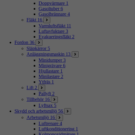
Doppvärmare
1
Gasoltuber
6
Gasolbrännare
4
Fläkt
16
Varmluftsfläkt
11
Luftavfuktare
3
Evakueringsfläkt
2
Fordon
36
Släpkärror
5
Anläggningsmaskin
13
Minidumper
3
Minigrävare
6
Hjullastare
1
Minilastare
2
Ytfräs
1
Lift
2
Pallyft
2
Tillbehör
16
Lyftsax
5
Skydd och arbetsmiljö
56
Arbetsmiljö
16
Luftrenare
4
Luftkonditionering
1
Kolmonoxidmätare
1