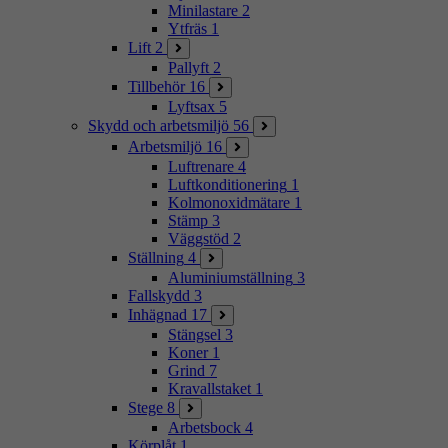
Minilastare
2
Ytfräs
1
Lift
2
Pallyft
2
Tillbehör
16
Lyftsax
5
Skydd och arbetsmiljö
56
Arbetsmiljö
16
Luftrenare
4
Luftkonditionering
1
Kolmonoxidmätare
1
Stämp
3
Väggstöd
2
Ställning
4
Aluminiumställning
3
Fallskydd
3
Inhägnad
17
Stängsel
3
Koner
1
Grind
7
Kravallstaket
1
Stege
8
Arbetsbock
4
Körplåt
1