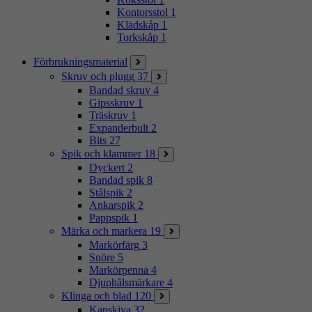
Kontorsstol
1
Klädskåp
1
Torkskåp
1
Förbrukningsmaterial
Skruv och plugg
37
Bandad skruv
4
Gipsskruv
1
Träskruv
1
Expanderbult
2
Bits
27
Spik och klammer
18
Dyckert
2
Bandad spik
8
Stålspik
2
Ankarspik
2
Pappspik
1
Märka och markera
19
Markörfärg
3
Snöre
5
Markörpenna
4
Djuphålsmärkare
4
Klinga och blad
120
Kapskiva
32