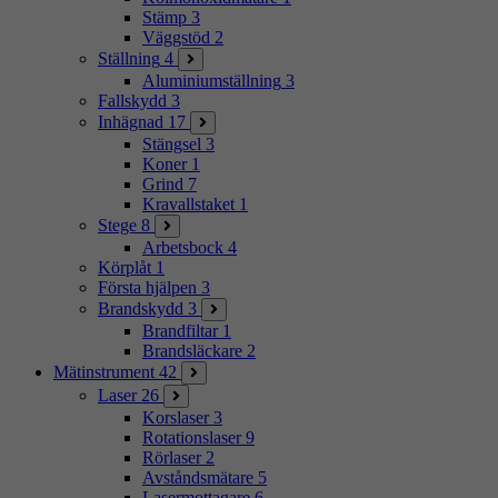
Stämp
3
Väggstöd
2
Ställning
4
Aluminiumställning
3
Fallskydd
3
Inhägnad
17
Stängsel
3
Koner
1
Grind
7
Kravallstaket
1
Stege
8
Arbetsbock
4
Körplåt
1
Första hjälpen
3
Brandskydd
3
Brandfiltar
1
Brandsläckare
2
Mätinstrument
42
Laser
26
Korslaser
3
Rotationslaser
9
Rörlaser
2
Avståndsmätare
5
Lasermottagare
6