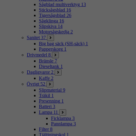
Sågblad multiverktyg
13
Sticksågsblad
16
Tigersågsblad
26
Sågklinga
16
Slipskiva
14
Motorsågskedja
2
Sanitet
37
Big bag säck (SH-säck)
1
Papperskorg
1
Drivmedel
8
Bränsle
7
Dieseltank
1
Dagligvaror
2
Kaffe
2
Övrigt
52
Slipmaterial
9
Träkil
1
Presenning
1
Batteri
3
Lampa
11
Ficklampa
3
Pannlampa
3
Filter
8
Tjältiningskol
1