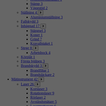
Stämp
3
Väggstöd
2
Ställning
4
Aluminiumställning
3
Fallskydd
3
Inhägnad
17
Stängsel
3
Koner
1
Grind
7
Kravallstaket
1
Stege
8
Arbetsbock
4
Körplåt
1
Första hjälpen
3
Brandskydd
3
Brandfiltar
1
Brandsläckare
2
Mätinstrument
42
Laser
26
Korslaser
3
Rotationslaser
9
Rörlaser
2
Avståndsmätare
5
Lasermottagare
6