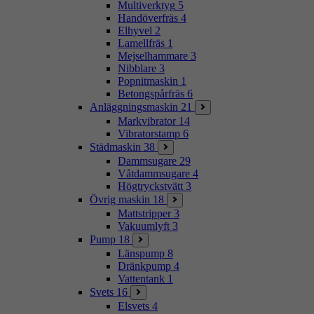
Multiverktyg
5
Handöverfräs
4
Elhyvel
2
Lamellfräs
1
Mejselhammare
3
Nibblare
3
Popnitmaskin
1
Betongspårfräs
6
Anläggningsmaskin
21
Markvibrator
14
Vibratorstamp
6
Städmaskin
38
Dammsugare
29
Våtdammsugare
4
Högtryckstvätt
3
Övrig maskin
18
Mattstripper
3
Vakuumlyft
3
Pump
18
Länspump
8
Dränkpump
4
Vattentank
1
Svets
16
Elsvets
4