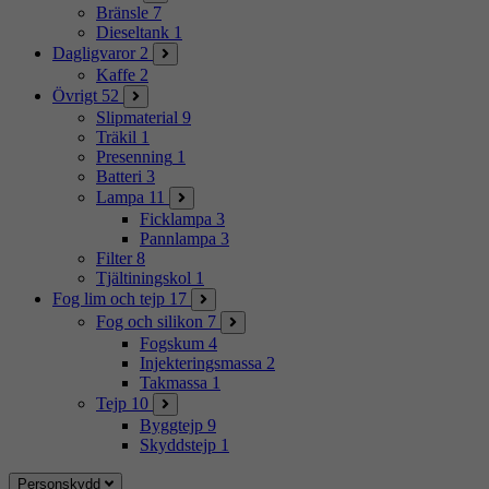
Bränsle
7
Dieseltank
1
Dagligvaror
2
Kaffe
2
Övrigt
52
Slipmaterial
9
Träkil
1
Presenning
1
Batteri
3
Lampa
11
Ficklampa
3
Pannlampa
3
Filter
8
Tjältiningskol
1
Fog lim och tejp
17
Fog och silikon
7
Fogskum
4
Injekteringsmassa
2
Takmassa
1
Tejp
10
Byggtejp
9
Skyddstejp
1
Personskydd