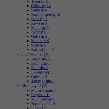
Tigersåg
11
Cirkelsåg
14
Sänksåg
6
Kap och gersåg
15
Bandsåg
2
Klyvsåg
5
Motorsåg
3
Kedjesåg
5
Golvsåg
5
Motorkap
9
Stensåg
5
Kakelskärare
2
Slipmaskin
28
Vinkelslip
15
Betongslip
5
Bandslip
3
Excenterslip
1
Golvslip
3
Tak/väggslip
1
Elverktyg
43
Mutterdragare
7
Fogpistol
11
Multiverktyg
5
Handöverfräs
4
Elhyvel
2