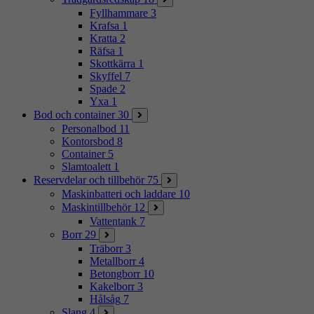
Fyllhammare
3
Krafsa
1
Kratta
2
Räfsa
1
Skottkärra
1
Skyffel
7
Spade
2
Yxa
1
Bod och container
30
Personalbod
11
Kontorsbod
8
Container
5
Slamtoalett
1
Reservdelar och tillbehör
75
Maskinbatteri och laddare
10
Maskintillbehör
12
Vattentank
7
Borr
29
Träborr
3
Metallborr
4
Betongborr
10
Kakelborr
3
Hålsåg
7
Slang
4