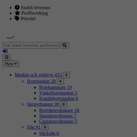
Snabb leverans
Proffsverktyg
Prisvärt
Sök
bland
Logga
tusentals
in
proffsmaskiner
Mina
Meny
Hyra
sidor
Maskin och verktyg
433
Borrmaskin
28
Borrhammare
19
Vinkelborrmaskin
1
Kombiborrmaskin
6
Skruvdragare
30
Borrskruvdragare
18
Slagskruvdragare
7
Gipsskruvdragare
5
Såg
91
Sticksåg
6