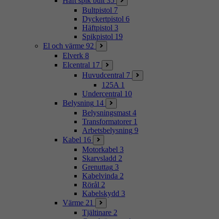
Häft spik bult
35
Bultpistol
7
Dyckertpistol
6
Häftpistol
3
Spikpistol
19
El och värme
92
Elverk
8
Elcentral
17
Huvudcentral
7
125A
1
Undercentral
10
Belysning
14
Belysningsmast
4
Transformatorer
1
Arbetsbelysning
9
Kabel
16
Motorkabel
3
Skarvsladd
2
Grenuttag
3
Kabelvinda
2
Rörål
2
Kabelskydd
3
Värme
21
Tjältinare
2