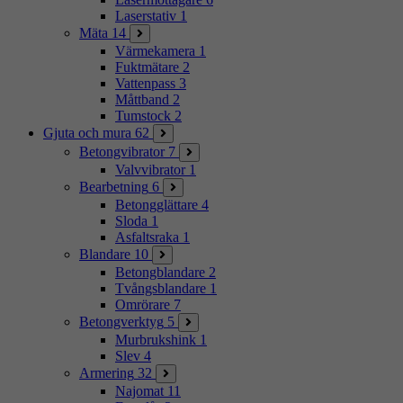
Laserstativ
1
Mäta
14
Värmekamera
1
Fuktmätare
2
Vattenpass
3
Måttband
2
Tumstock
2
Gjuta och mura
62
Betongvibrator
7
Valvvibrator
1
Bearbetning
6
Betongglättare
4
Sloda
1
Asfaltsraka
1
Blandare
10
Betongblandare
2
Tvångsblandare
1
Omrörare
7
Betongverktyg
5
Murbrukshink
1
Slev
4
Armering
32
Najomat
11