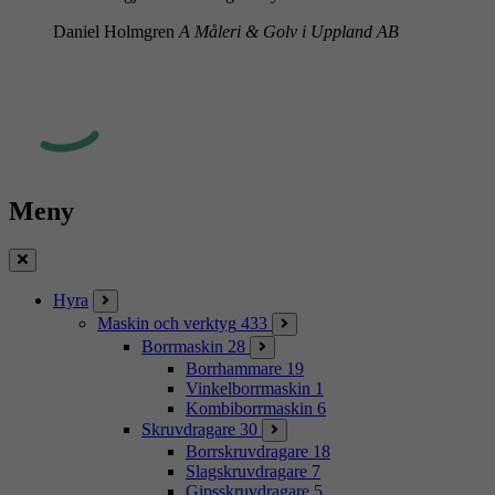
Daniel Holmgren
A Måleri & Golv i Uppland AB
Meny
Stäng
Hyra
Maskin och verktyg
433
Borrmaskin
28
Borrhammare
19
Vinkelborrmaskin
1
Kombiborrmaskin
6
Skruvdragare
30
Borrskruvdragare
18
Slagskruvdragare
7
Gipsskruvdragare
5