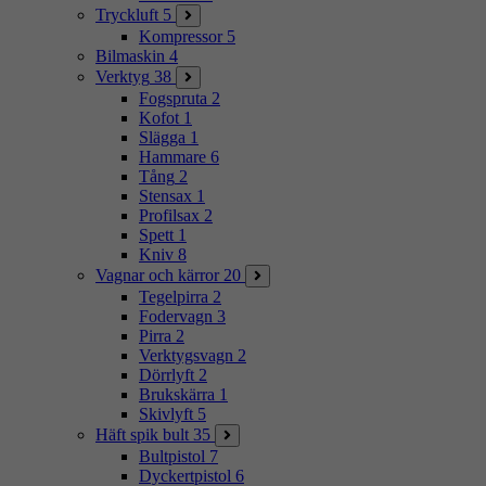
Tryckluft
5
Kompressor
5
Bilmaskin
4
Verktyg
38
Fogspruta
2
Kofot
1
Slägga
1
Hammare
6
Tång
2
Stensax
1
Profilsax
2
Spett
1
Kniv
8
Vagnar och kärror
20
Tegelpirra
2
Fodervagn
3
Pirra
2
Verktygsvagn
2
Dörrlyft
2
Brukskärra
1
Skivlyft
5
Häft spik bult
35
Bultpistol
7
Dyckertpistol
6