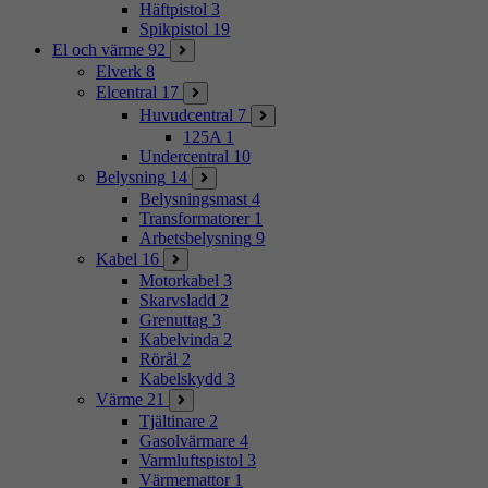
Häftpistol
3
Spikpistol
19
El och värme
92
Elverk
8
Elcentral
17
Huvudcentral
7
125A
1
Undercentral
10
Belysning
14
Belysningsmast
4
Transformatorer
1
Arbetsbelysning
9
Kabel
16
Motorkabel
3
Skarvsladd
2
Grenuttag
3
Kabelvinda
2
Rörål
2
Kabelskydd
3
Värme
21
Tjältinare
2
Gasolvärmare
4
Varmluftspistol
3
Värmemattor
1