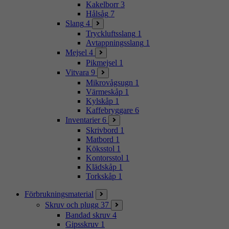
Kakelborr
3
Hålsåg
7
Slang
4
Tryckluftsslang
1
Avtappningsslang
1
Mejsel
4
Pikmejsel
1
Vitvara
9
Mikrovågsugn
1
Värmeskåp
1
Kylskåp
1
Kaffebryggare
6
Inventarier
6
Skrivbord
1
Matbord
1
Köksstol
1
Kontorsstol
1
Klädskåp
1
Torkskåp
1
Förbrukningsmaterial
Skruv och plugg
37
Bandad skruv
4
Gipsskruv
1