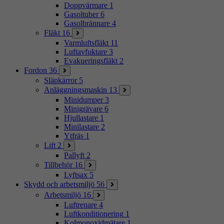
Doppvärmare
1
Gasoltuber
6
Gasolbrännare
4
Fläkt
16
Varmluftsfläkt
11
Luftavfuktare
3
Evakueringsfläkt
2
Fordon
36
Släpkärror
5
Anläggningsmaskin
13
Minidumper
3
Minigrävare
6
Hjullastare
1
Minilastare
2
Ytfräs
1
Lift
2
Pallyft
2
Tillbehör
16
Lyftsax
5
Skydd och arbetsmiljö
56
Arbetsmiljö
16
Luftrenare
4
Luftkonditionering
1
Kolmonoxidmätare
1