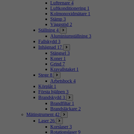
Luftrenare
4
Luftkonditionering
1
Kolmonoxidmätare
1
Stämp
3
Väggstöd
2
Ställning
4
Aluminiumställning
3
Fallskydd
3
Inhägnad
17
Stängsel
3
Koner
1
Grind
7
Kravallstaket
1
Stege
8
Arbetsbock
4
Körplåt
1
Första hjälpen
3
Brandskydd
3
Brandfiltar
1
Brandsläckare
2
Mätinstrument
42
Laser
26
Korslaser
3
Rotationslaser
9