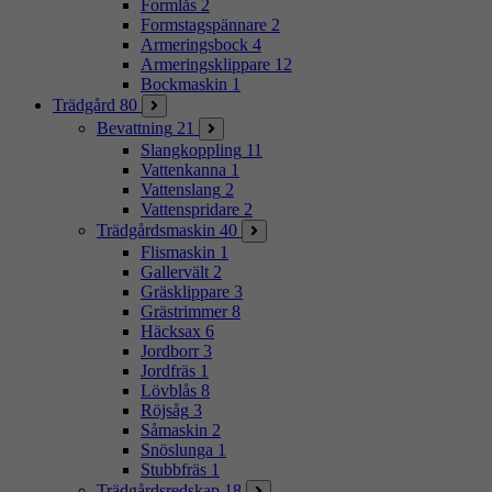
Formlås
2
Formstagspännare
2
Armeringsbock
4
Armeringsklippare
12
Bockmaskin
1
Trädgård
80
Bevattning
21
Slangkoppling
11
Vattenkanna
1
Vattenslang
2
Vattenspridare
2
Trädgårdsmaskin
40
Flismaskin
1
Gallervält
2
Gräsklippare
3
Grästrimmer
8
Häcksax
6
Jordborr
3
Jordfräs
1
Lövblås
8
Röjsåg
3
Såmaskin
2
Snöslunga
1
Stubbfräs
1
Trädgårdsredskap
18