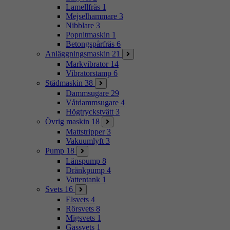
Lamellfräs
1
Mejselhammare
3
Nibblare
3
Popnitmaskin
1
Betongspårfräs
6
Anläggningsmaskin
21
Markvibrator
14
Vibratorstamp
6
Städmaskin
38
Dammsugare
29
Våtdammsugare
4
Högtryckstvätt
3
Övrig maskin
18
Mattstripper
3
Vakuumlyft
3
Pump
18
Länspump
8
Dränkpump
4
Vattentank
1
Svets
16
Elsvets
4
Rörsvets
8
Migsvets
1
Gassvets
1