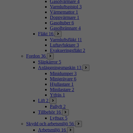
Gasolvärmare
4
Varmluftspistol
3
Värmemattor
1
Doppvärmare
1
Gasoltuber
6
Gasolbrännare
4
Fläkt
16
Varmluftsfläkt
11
Luftavfuktare
3
Evakueringsfläkt
2
Fordon
36
Släpkärror
5
Anläggningsmaskin
13
Minidumper
3
Minigrävare
6
Hjullastare
1
Minilastare
2
Ytfräs
1
Lift
2
Pallyft
2
Tillbehör
16
Lyftsax
5
Skydd och arbetsmiljö
56
Arbetsmiljö
16