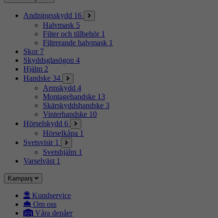
Andningsskydd
16
Halvmask
5
Filter och tillbehör
1
Filtrerande halvmask
1
Skor
7
Skyddsglasögon
4
Hjälm
2
Handske
34
Armskydd
4
Montagehandske
13
Skärskyddshandske
3
Vinterhandske
10
Hörselskydd
6
Hörselkåpa
1
Svetsvisir
1
Svetshjälm
1
Varselväst
1
Kampanj
Kundservice
Om oss
Våra depåer