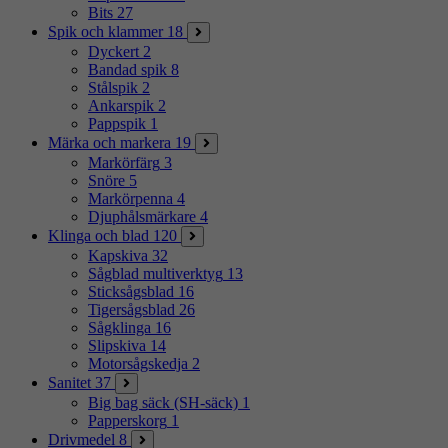
Bits
27
Spik och klammer
18
Dyckert
2
Bandad spik
8
Stålspik
2
Ankarspik
2
Pappspik
1
Märka och markera
19
Markörfärg
3
Snöre
5
Markörpenna
4
Djuphålsmärkare
4
Klinga och blad
120
Kapskiva
32
Sågblad multiverktyg
13
Sticksågsblad
16
Tigersågsblad
26
Sågklinga
16
Slipskiva
14
Motorsågskedja
2
Sanitet
37
Big bag säck (SH-säck)
1
Papperskorg
1
Drivmedel
8