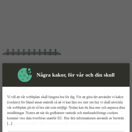
Några kakor, för vår och din skull
Skyddsutrustning
Vi vill att vår webbplats skall fungera bra för dig. För att göra det använder vi kakor
Spik
Mer information
(cookies) för bland annat statistik så att vi kan lära oss mer om hur vi skall utveckla
vår webbplats på ett så bra sätt som möjligt. Nedan kan du läsa mer och anpassa dina
inställningar. Notera att när du godkänner statistik och marknadsförings-cookies
Hilti X-ENP MX
kommer viss data överföras utanför EU. Hur den informationen används av berörda
[...]
bolag vet vi inte exakt. Till exempel uppfyller inte USA:s lagstiftning alla de krav
gällande hantering av personuppgifter som ställs inom EU, vilket kan innebära vissa
Förzinkad