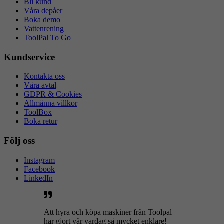
Bli kund
Våra depåer
Boka demo
Vattenrening
ToolPal To Go
Kundservice
Kontakta oss
Våra avtal
GDPR & Cookies
Allmänna villkor
ToolBox
Boka retur
Följ oss
Instagram
Facebook
LinkedIn
Att hyra och köpa maskiner från Toolpal
har gjort vår vardag så mycket enklare!