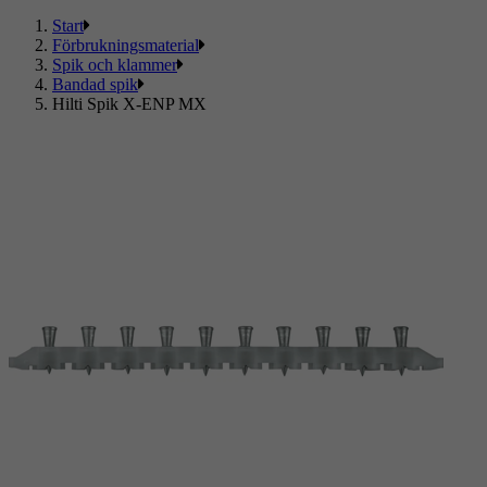
Start
Förbrukningsmaterial
Spik och klammer
Bandad spik
Hilti Spik X-ENP MX