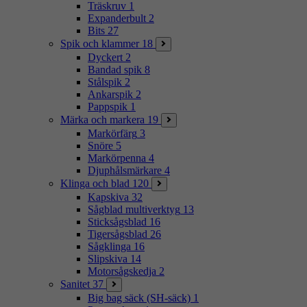
Träskruv
1
Expanderbult
2
Bits
27
Spik och klammer
18
Dyckert
2
Bandad spik
8
Stålspik
2
Ankarspik
2
Pappspik
1
Märka och markera
19
Markörfärg
3
Snöre
5
Markörpenna
4
Djuphålsmärkare
4
Klinga och blad
120
Kapskiva
32
Sågblad multiverktyg
13
Sticksågsblad
16
Tigersågsblad
26
Sågklinga
16
Slipskiva
14
Motorsågskedja
2
Sanitet
37
Big bag säck (SH-säck)
1