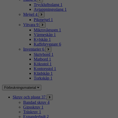
Tryckluftsslang
1
Avtappningsslang
1
Mejsel
4
Pikmejsel
1
Vitvara
9
Mikrovågsugn
1
Värmeskåp
1
Kylskåp
1
Kaffebryggare
6
Inventarier
6
Skrivbord
1
Matbord
1
Köksstol
1
Kontorsstol
1
Klädskåp
1
Torkskåp
1
Förbrukningsmaterial
Skruv och plugg
37
Bandad skruv
4
Gipsskruv
1
Träskruv
1
Expanderbult
2