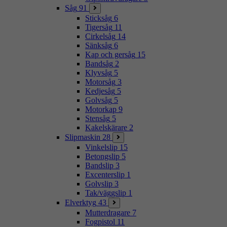
Såg
91
Sticksåg
6
Tigersåg
11
Cirkelsåg
14
Sänksåg
6
Kap och gersåg
15
Bandsåg
2
Klyvsåg
5
Motorsåg
3
Kedjesåg
5
Golvsåg
5
Motorkap
9
Stensåg
5
Kakelskärare
2
Slipmaskin
28
Vinkelslip
15
Betongslip
5
Bandslip
3
Excenterslip
1
Golvslip
3
Tak/väggslip
1
Elverktyg
43
Mutterdragare
7
Fogpistol
11