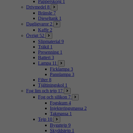
Papperskorg
1
Drivmedel
8
Bränsle
7
Dieseltank
1
Dagligvaror
2
Kaffe
2
Övrigt
52
Slipmaterial
9
Träkil
1
Presenning
1
Batteri
3
Lampa
11
Ficklampa
3
Pannlampa
3
Filter
8
Tjältiningskol
1
Fog lim och tejp
17
Fog och silikon
7
Fogskum
4
Injekteringsmassa
2
Takmassa
1
Tejp
10
Byggtejp
9
Skyddstejp
1