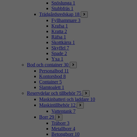
Snöslunga
1
Stubbfräs
1
Trädgårdsredskap
18
Fyllhammare
3
Krafsa
1
Kratta
2
Räfsa
1
Skottkärra
1
Skyffel
7
Spade
2
Yxa
1
Bod och container
30
Personalbod
11
Kontorsbod
8
Container
5
Slamtoalett
1
Reservdelar och tillbehör
75
Maskinbatteri och laddare
10
Maskintillbehör
12
Vattentank
7
Borr
29
Träborr
3
Metallborr
4
Betongborr
10