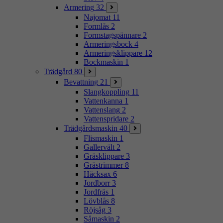
Armering
32
Najomat
11
Formlås
2
Formstagspännare
2
Armeringsbock
4
Armeringsklippare
12
Bockmaskin
1
Trädgård
80
Bevattning
21
Slangkoppling
11
Vattenkanna
1
Vattenslang
2
Vattenspridare
2
Trädgårdsmaskin
40
Flismaskin
1
Gallervält
2
Gräsklippare
3
Grästrimmer
8
Häcksax
6
Jordborr
3
Jordfräs
1
Lövblås
8
Röjsåg
3
Såmaskin
2