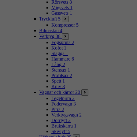
Rörsvets
8
Migsvets
1
Gassvets
1
Tryckluft
5
Kompressor
5
Bilmaskin
4
Verktyg
38
Fogspruta
2
Kofot
1
Slägga
1
Hammare
6
Tång
2
Stensax
1
Profilsax
2
Spett
1
Kniv
8
Vagnar och kärror
20
Tegelpirra
2
Fodervagn
3
Pirra
2
Verktygsvagn
2
Dörrlyft
2
Brukskärra
1
Skivlyft
5