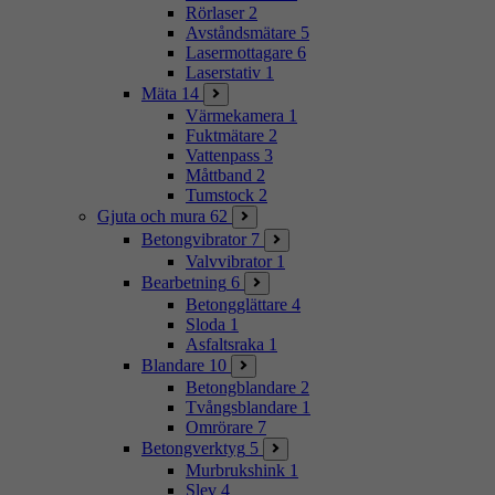
Rörlaser
2
Avståndsmätare
5
Lasermottagare
6
Laserstativ
1
Mäta
14
Värmekamera
1
Fuktmätare
2
Vattenpass
3
Måttband
2
Tumstock
2
Gjuta och mura
62
Betongvibrator
7
Valvvibrator
1
Bearbetning
6
Betongglättare
4
Sloda
1
Asfaltsraka
1
Blandare
10
Betongblandare
2
Tvångsblandare
1
Omrörare
7
Betongverktyg
5
Murbrukshink
1
Slev
4