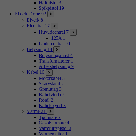
Häftpistol
3
Spikpistol
19
El och värme
92
Elverk
8
Elcentral
17
Huvudcentral
7
125A
1
Undercentral
10
Belysning
14
Belysningsmast
4
Transformatorer
1
Arbetsbelysning
9
Kabel
16
Motorkabel
3
Skarvsladd
2
Grenuttag
3
Kabelvinda
2
Rörål
2
Kabelskydd
3
Värme
21
Tjältinare
2
Gasolvärmare
4
Varmluftspistol
3
Värmemattor
1