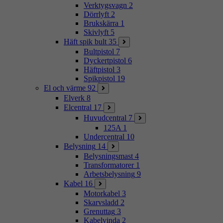
Verktygsvagn
2
Dörrlyft
2
Brukskärra
1
Skivlyft
5
Häft spik bult
35
Bultpistol
7
Dyckertpistol
6
Häftpistol
3
Spikpistol
19
El och värme
92
Elverk
8
Elcentral
17
Huvudcentral
7
125A
1
Undercentral
10
Belysning
14
Belysningsmast
4
Transformatorer
1
Arbetsbelysning
9
Kabel
16
Motorkabel
3
Skarvsladd
2
Grenuttag
3
Kabelvinda
2