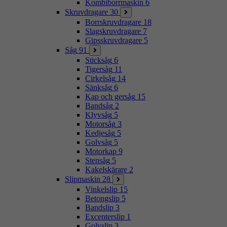
Kombiborrmaskin
6
Skruvdragare
30
Borrskruvdragare
18
Slagskruvdragare
7
Gipsskruvdragare
5
Såg
91
Sticksåg
6
Tigersåg
11
Cirkelsåg
14
Sänksåg
6
Kap och gersåg
15
Bandsåg
2
Klyvsåg
5
Motorsåg
3
Kedjesåg
5
Golvsåg
5
Motorkap
9
Stensåg
5
Kakelskärare
2
Slipmaskin
28
Vinkelslip
15
Betongslip
5
Bandslip
3
Excenterslip
1
Golvslip
3