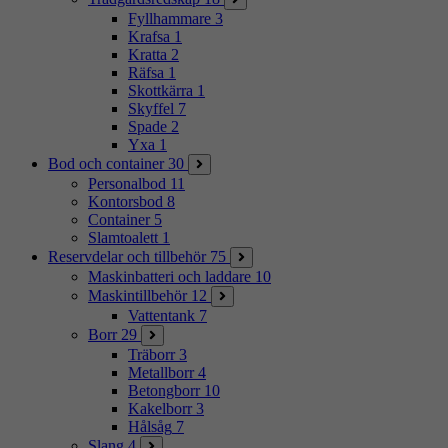
Fyllhammare
3
Krafsa
1
Kratta
2
Räfsa
1
Skottkärra
1
Skyffel
7
Spade
2
Yxa
1
Bod och container
30
Personalbod
11
Kontorsbod
8
Container
5
Slamtoalett
1
Reservdelar och tillbehör
75
Maskinbatteri och laddare
10
Maskintillbehör
12
Vattentank
7
Borr
29
Träborr
3
Metallborr
4
Betongborr
10
Kakelborr
3
Hålsåg
7
Slang
4