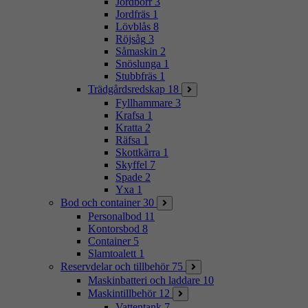
Jordborr
3
Jordfräs
1
Lövblås
8
Röjsåg
3
Såmaskin
2
Snöslunga
1
Stubbfräs
1
Trädgårdsredskap
18
Fyllhammare
3
Krafsa
1
Kratta
2
Räfsa
1
Skottkärra
1
Skyffel
7
Spade
2
Yxa
1
Bod och container
30
Personalbod
11
Kontorsbod
8
Container
5
Slamtoalett
1
Reservdelar och tillbehör
75
Maskinbatteri och laddare
10
Maskintillbehör
12
Vattentank
7