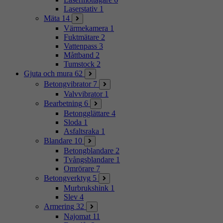
Laserstativ
1
Mäta
14
Värmekamera
1
Fuktmätare
2
Vattenpass
3
Måttband
2
Tumstock
2
Gjuta och mura
62
Betongvibrator
7
Valvvibrator
1
Bearbetning
6
Betongglättare
4
Sloda
1
Asfaltsraka
1
Blandare
10
Betongblandare
2
Tvångsblandare
1
Omrörare
7
Betongverktyg
5
Murbrukshink
1
Slev
4
Armering
32
Najomat
11