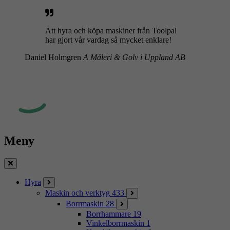
Att hyra och köpa maskiner från Toolpal
har gjort vår vardag så mycket enklare!
Daniel Holmgren
A Måleri & Golv i Uppland AB
Meny
Stäng
Hyra
Maskin och verktyg
433
Borrmaskin
28
Borrhammare
19
Vinkelborrmaskin
1