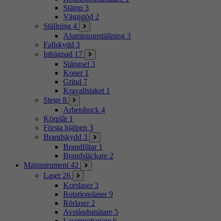
Stämp
3
Väggstöd
2
Ställning
4
Aluminiumställning
3
Fallskydd
3
Inhägnad
17
Stängsel
3
Koner
1
Grind
7
Kravallstaket
1
Stege
8
Arbetsbock
4
Körplåt
1
Första hjälpen
3
Brandskydd
3
Brandfiltar
1
Brandsläckare
2
Mätinstrument
42
Laser
26
Korslaser
3
Rotationslaser
9
Rörlaser
2
Avståndsmätare
5
Lasermottagare
6