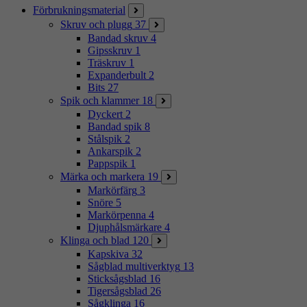
Förbrukningsmaterial
Skruv och plugg
37
Bandad skruv
4
Gipsskruv
1
Träskruv
1
Expanderbult
2
Bits
27
Spik och klammer
18
Dyckert
2
Bandad spik
8
Stålspik
2
Ankarspik
2
Pappspik
1
Märka och markera
19
Markörfärg
3
Snöre
5
Markörpenna
4
Djuphålsmärkare
4
Klinga och blad
120
Kapskiva
32
Sågblad multiverktyg
13
Sticksågsblad
16
Tigersågsblad
26
Sågklinga
16