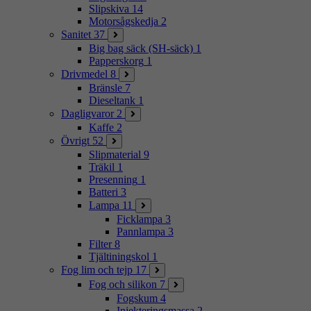
Slipskiva
14
Motorsågskedja
2
Sanitet
37
Big bag säck (SH-säck)
1
Papperskorg
1
Drivmedel
8
Bränsle
7
Dieseltank
1
Dagligvaror
2
Kaffe
2
Övrigt
52
Slipmaterial
9
Träkil
1
Presenning
1
Batteri
3
Lampa
11
Ficklampa
3
Pannlampa
3
Filter
8
Tjältiningskol
1
Fog lim och tejp
17
Fog och silikon
7
Fogskum
4
Injekteringsmassa
2