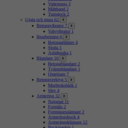
Vattenpass
3
Måttband
2
Tumstock
2
Gjuta och mura
62
Betongvibrator
7
Valvvibrator
1
Bearbetning
6
Betongglättare
4
Sloda
1
Asfaltsraka
1
Blandare
10
Betongblandare
2
Tvångsblandare
1
Omrörare
7
Betongverktyg
5
Murbrukshink
1
Slev
4
Armering
32
Najomat
11
Formlås
2
Formstagspännare
2
Armeringsbock
4
Armeringsklippare
12
Bockmaskin
1