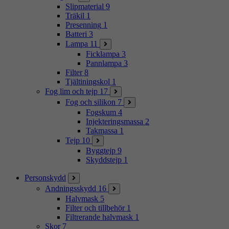
Slipmaterial
9
Träkil
1
Presenning
1
Batteri
3
Lampa
11
Ficklampa
3
Pannlampa
3
Filter
8
Tjältiningskol
1
Fog lim och tejp
17
Fog och silikon
7
Fogskum
4
Injekteringsmassa
2
Takmassa
1
Tejp
10
Byggtejp
9
Skyddstejp
1
Personskydd
Andningsskydd
16
Halvmask
5
Filter och tillbehör
1
Filtrerande halvmask
1
Skor
7