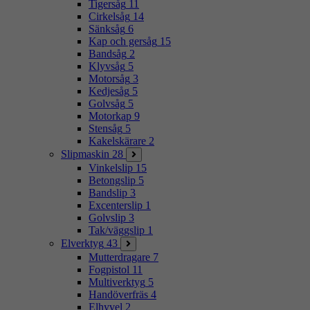
Tigersåg
11
Cirkelsåg
14
Sänksåg
6
Kap och gersåg
15
Bandsåg
2
Klyvsåg
5
Motorsåg
3
Kedjesåg
5
Golvsåg
5
Motorkap
9
Stensåg
5
Kakelskärare
2
Slipmaskin
28
Vinkelslip
15
Betongslip
5
Bandslip
3
Excenterslip
1
Golvslip
3
Tak/väggslip
1
Elverktyg
43
Mutterdragare
7
Fogpistol
11
Multiverktyg
5
Handöverfräs
4
Elhyvel
2