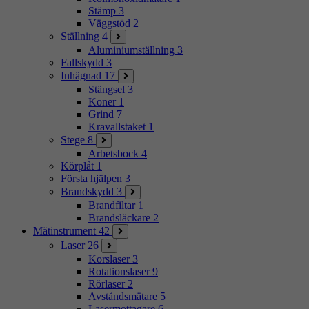
Stämp
3
Väggstöd
2
Ställning
4
Aluminiumställning
3
Fallskydd
3
Inhägnad
17
Stängsel
3
Koner
1
Grind
7
Kravallstaket
1
Stege
8
Arbetsbock
4
Körplåt
1
Första hjälpen
3
Brandskydd
3
Brandfiltar
1
Brandsläckare
2
Mätinstrument
42
Laser
26
Korslaser
3
Rotationslaser
9
Rörlaser
2
Avståndsmätare
5
Lasermottagare
6