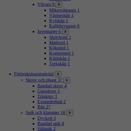
Vitvara
9
Mikrovågsugn
1
Värmeskåp
1
Kylskåp
1
Kaffebryggare
6
Inventarier
6
Skrivbord
1
Matbord
1
Köksstol
1
Kontorsstol
1
Klädskåp
1
Torkskåp
1
Förbrukningsmaterial
Skruv och plugg
37
Bandad skruv
4
Gipsskruv
1
Träskruv
1
Expanderbult
2
Bits
27
Spik och klammer
18
Dyckert
2
Bandad spik
8
Stålspik
2