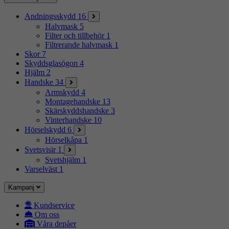
Andningsskydd
16
Halvmask
5
Filter och tillbehör
1
Filtrerande halvmask
1
Skor
7
Skyddsglasögon
4
Hjälm
2
Handske
34
Armskydd
4
Montagehandske
13
Skärskyddshandske
3
Vinterhandske
10
Hörselskydd
6
Hörselkåpa
1
Svetsvisir
1
Svetshjälm
1
Varselväst
1
Kampanj
Kundservice
Om oss
Våra depåer