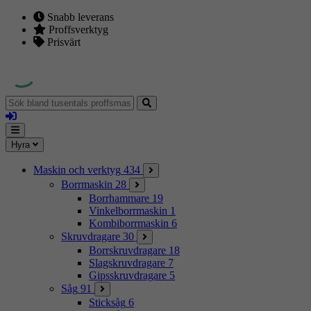
Snabb leverans
Proffsverktyg
Prisvärt
Sök
bland
Logga
tusentals
in
proffsmaskiner
Mina
Meny
Hyra
sidor
Maskin och verktyg
434
Borrmaskin
28
Borrhammare
19
Vinkelborrmaskin
1
Kombiborrmaskin
6
Skruvdragare
30
Borrskruvdragare
18
Slagskruvdragare
7
Gipsskruvdragare
5
Såg
91
Sticksåg
6