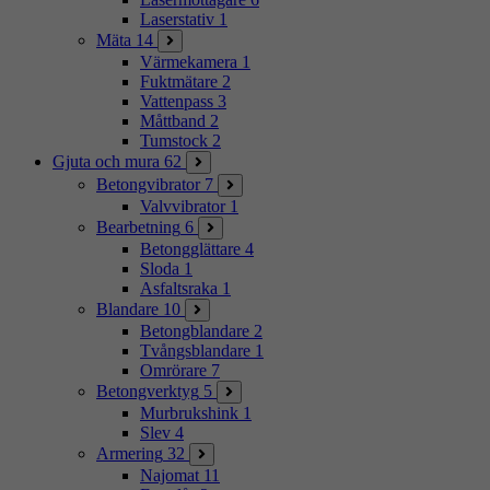
Laserstativ
1
Mäta
14
Värmekamera
1
Fuktmätare
2
Vattenpass
3
Måttband
2
Tumstock
2
Gjuta och mura
62
Betongvibrator
7
Valvvibrator
1
Bearbetning
6
Betongglättare
4
Sloda
1
Asfaltsraka
1
Blandare
10
Betongblandare
2
Tvångsblandare
1
Omrörare
7
Betongverktyg
5
Murbrukshink
1
Slev
4
Armering
32
Najomat
11