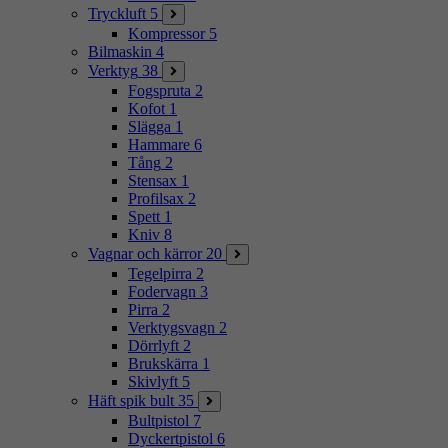
Tryckluft
5
Kompressor
5
Bilmaskin
4
Verktyg
38
Fogspruta
2
Kofot
1
Slägga
1
Hammare
6
Tång
2
Stensax
1
Profilsax
2
Spett
1
Kniv
8
Vagnar och kärror
20
Tegelpirra
2
Fodervagn
3
Pirra
2
Verktygsvagn
2
Dörrlyft
2
Brukskärra
1
Skivlyft
5
Häft spik bult
35
Bultpistol
7
Dyckertpistol
6