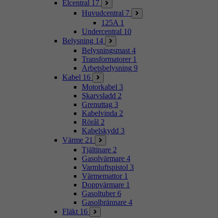
Elcentral
17
Huvudcentral
7
125A
1
Undercentral
10
Belysning
14
Belysningsmast
4
Transformatorer
1
Arbetsbelysning
9
Kabel
16
Motorkabel
3
Skarvsladd
2
Grenuttag
3
Kabelvinda
2
Rörål
2
Kabelskydd
3
Värme
21
Tjältinare
2
Gasolvärmare
4
Varmluftspistol
3
Värmemattor
1
Doppvärmare
1
Gasoltuber
6
Gasolbrännare
4
Fläkt
16