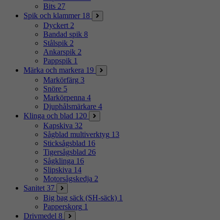
Bits
27
Spik och klammer
18
Dyckert
2
Bandad spik
8
Stålspik
2
Ankarspik
2
Pappspik
1
Märka och markera
19
Markörfärg
3
Snöre
5
Markörpenna
4
Djuphålsmärkare
4
Klinga och blad
120
Kapskiva
32
Sågblad multiverktyg
13
Sticksågsblad
16
Tigersågsblad
26
Sågklinga
16
Slipskiva
14
Motorsågskedja
2
Sanitet
37
Big bag säck (SH-säck)
1
Papperskorg
1
Drivmedel
8