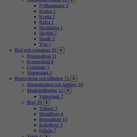
Fyllhammare
3
Krafsa
1
Kratta
2
Räfsa
1
Skottkärra
1
Skyffel
7
Spade
2
Yxa
1
Bod och container
30
Personalbod
11
Kontorsbod
8
Container
5
Slamtoalett
1
Reservdelar och tillbehör
75
Maskinbatteri och laddare
10
Maskintillbehör
12
Vattentank
7
Borr
29
Träborr
3
Metallborr
4
Betongborr
10
Kakelborr
3
Hålsåg
7
Slang
4