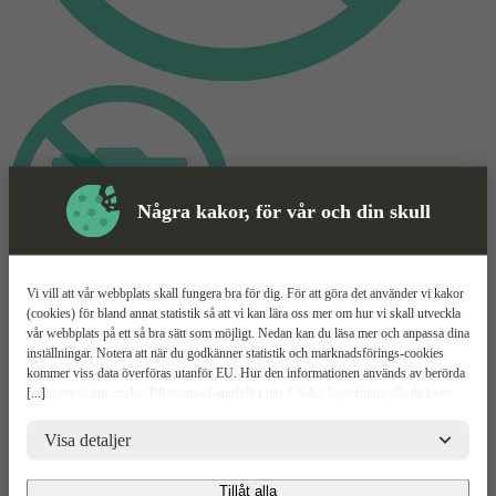
Några kakor, för vår och din skull
Vi vill att vår webbplats skall fungera bra för dig. För att göra det använder vi kakor
(cookies) för bland annat statistik så att vi kan lära oss mer om hur vi skall utveckla
Container
Mer information
vår webbplats på ett så bra sätt som möjligt. Nedan kan du läsa mer och anpassa dina
inställningar. Notera att när du godkänner statistik och marknadsförings-cookies
8 Fot
kommer viss data överföras utanför EU. Hur den informationen används av berörda
[...]
bolag vet vi inte exakt. Till exempel uppfyller inte USA:s lagstiftning alla de krav
gällande hantering av personuppgifter som ställs inom EU, vilket kan innebära vissa
Container på 8 fot
risker för dina personuppgifter. De berörda bolagen måste lämna över uppgifter till
Visa detaljer
Vi hjälper dig att hitta rätt
brottsbekämpande myndigheter i USA om de får en sådan begäran. Det kan dock
Kontakta oss för mer info
vara svårt eller omöjligt för dig att hävda dina rättigheter, t.ex. rätten till radering,
Tillåt alla
gällande eventuella personuppgifter som de brottsbekämpande myndigheterna har