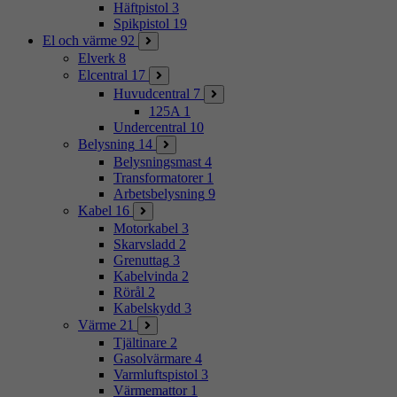
Häftpistol
3
Spikpistol
19
El och värme
92
Elverk
8
Elcentral
17
Huvudcentral
7
125A
1
Undercentral
10
Belysning
14
Belysningsmast
4
Transformatorer
1
Arbetsbelysning
9
Kabel
16
Motorkabel
3
Skarvsladd
2
Grenuttag
3
Kabelvinda
2
Rörål
2
Kabelskydd
3
Värme
21
Tjältinare
2
Gasolvärmare
4
Varmluftspistol
3
Värmemattor
1