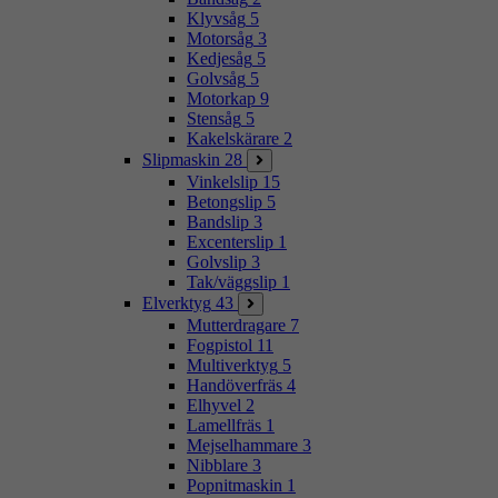
Klyvsåg
5
Motorsåg
3
Kedjesåg
5
Golvsåg
5
Motorkap
9
Stensåg
5
Kakelskärare
2
Slipmaskin
28
Vinkelslip
15
Betongslip
5
Bandslip
3
Excenterslip
1
Golvslip
3
Tak/väggslip
1
Elverktyg
43
Mutterdragare
7
Fogpistol
11
Multiverktyg
5
Handöverfräs
4
Elhyvel
2
Lamellfräs
1
Mejselhammare
3
Nibblare
3
Popnitmaskin
1