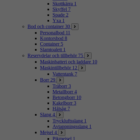
Skottkärra
1
Skyffel
7
Spade
2
Yxa
1
Bod och container
30
Personalbod
11
Kontorsbod
8
Container
5
Slamtoalett
1
Reservdelar och tillbehör
75
Maskinbatteri och laddare
10
Maskintillbehör
12
Vattentank
7
Borr
29
Träborr
3
Metallborr
4
Betongborr
10
Kakelborr
3
Hålsåg
7
Slang
4
Tryckluftsslang
1
Avtappningsslang
1
Mejsel
4
Pikmejsel
1