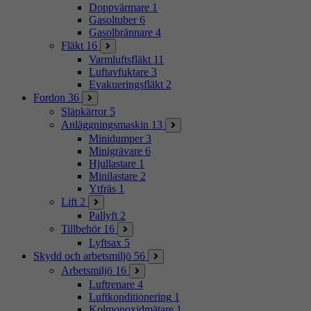
Doppvärmare
1
Gasoltuber
6
Gasolbrännare
4
Fläkt
16
Varmluftsfläkt
11
Luftavfuktare
3
Evakueringsfläkt
2
Fordon
36
Släpkärror
5
Anläggningsmaskin
13
Minidumper
3
Minigrävare
6
Hjullastare
1
Minilastare
2
Ytfräs
1
Lift
2
Pallyft
2
Tillbehör
16
Lyftsax
5
Skydd och arbetsmiljö
56
Arbetsmiljö
16
Luftrenare
4
Luftkonditionering
1
Kolmonoxidmätare
1