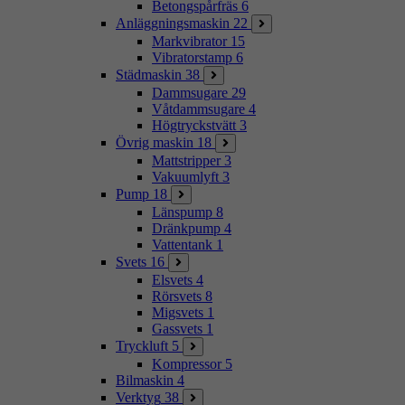
Betongspårfräs
6
Anläggningsmaskin
22
Markvibrator
15
Vibratorstamp
6
Städmaskin
38
Dammsugare
29
Våtdammsugare
4
Högtryckstvätt
3
Övrig maskin
18
Mattstripper
3
Vakuumlyft
3
Pump
18
Länspump
8
Dränkpump
4
Vattentank
1
Svets
16
Elsvets
4
Rörsvets
8
Migsvets
1
Gassvets
1
Tryckluft
5
Kompressor
5
Bilmaskin
4
Verktyg
38