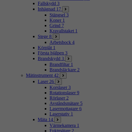
Fallskydd
3
Inhägnad
17
Stängsel
3
Koner
1
Grind
7
Kravallstaket
1
Stege
8
Arbetsbock
4
Körplåt
1
Första hjälpen
3
Brandskydd
3
Brandfiltar
1
Brandsläckare
2
Mätinstrument
42
Laser
26
Korslaser
3
Rotationslaser
9
Rörlaser
2
Avståndsmätare
5
Lasermottagare
6
Laserstativ
1
Mäta
14
Värmekamera
1
Fuktmätare
2