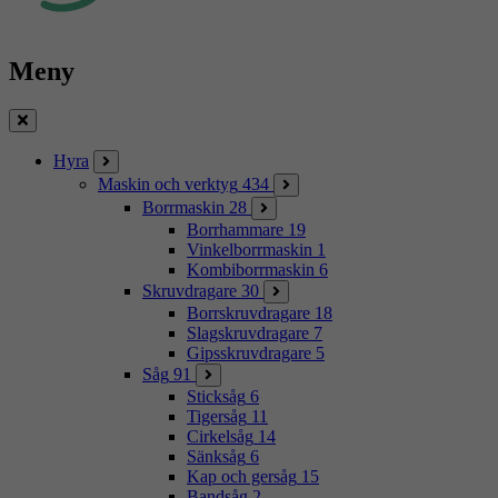
Meny
Stäng
Hyra
Maskin och verktyg
434
Borrmaskin
28
Borrhammare
19
Vinkelborrmaskin
1
Kombiborrmaskin
6
Skruvdragare
30
Borrskruvdragare
18
Slagskruvdragare
7
Gipsskruvdragare
5
Såg
91
Sticksåg
6
Tigersåg
11
Cirkelsåg
14
Sänksåg
6
Kap och gersåg
15
Bandsåg
2