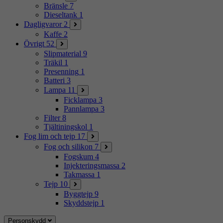
Bränsle
7
Dieseltank
1
Dagligvaror
2
Kaffe
2
Övrigt
52
Slipmaterial
9
Träkil
1
Presenning
1
Batteri
3
Lampa
11
Ficklampa
3
Pannlampa
3
Filter
8
Tjältiningskol
1
Fog lim och tejp
17
Fog och silikon
7
Fogskum
4
Injekteringsmassa
2
Takmassa
1
Tejp
10
Byggtejp
9
Skyddstejp
1
Personskydd