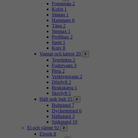
Fogspruta
2
Kofot
1
Slägga
1
Hammare
6
Tång
2
Stensax
1
Profilsax
2
Spett
1
Kniv
8
Vagnar och kärror
20
Tegelpirra
2
Fodervagn
3
Pirra
2
Verktygsvagn
2
Dörrlyft
2
Brukskärra
1
Skivlyft
5
Häft spik bult
35
Bultpistol
7
Dyckertpistol
6
Häftpistol
3
Spikpistol
19
El och värme
92
Elverk
8