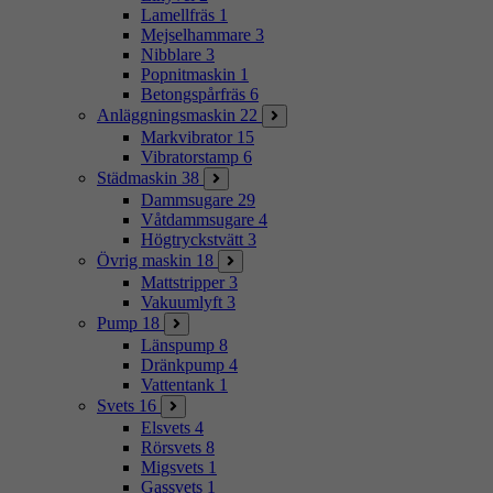
Lamellfräs
1
Mejselhammare
3
Nibblare
3
Popnitmaskin
1
Betongspårfräs
6
Anläggningsmaskin
22
Markvibrator
15
Vibratorstamp
6
Städmaskin
38
Dammsugare
29
Våtdammsugare
4
Högtryckstvätt
3
Övrig maskin
18
Mattstripper
3
Vakuumlyft
3
Pump
18
Länspump
8
Dränkpump
4
Vattentank
1
Svets
16
Elsvets
4
Rörsvets
8
Migsvets
1
Gassvets
1