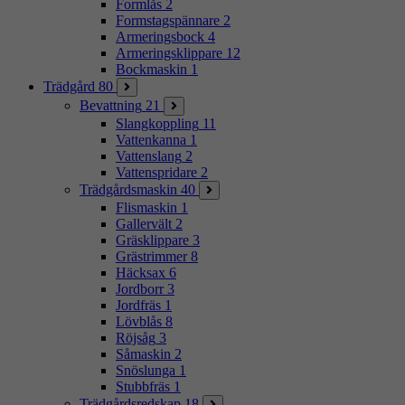
Formlås
2
Formstagspännare
2
Armeringsbock
4
Armeringsklippare
12
Bockmaskin
1
Trädgård
80
Bevattning
21
Slangkoppling
11
Vattenkanna
1
Vattenslang
2
Vattenspridare
2
Trädgårdsmaskin
40
Flismaskin
1
Gallervält
2
Gräsklippare
3
Grästrimmer
8
Häcksax
6
Jordborr
3
Jordfräs
1
Lövblås
8
Röjsåg
3
Såmaskin
2
Snöslunga
1
Stubbfräs
1
Trädgårdsredskap
18