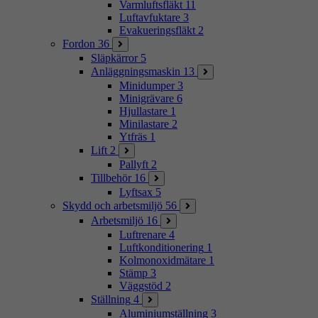
Varmluftsfläkt
11
Luftavfuktare
3
Evakueringsfläkt
2
Fordon
36
Släpkärror
5
Anläggningsmaskin
13
Minidumper
3
Minigrävare
6
Hjullastare
1
Minilastare
2
Ytfräs
1
Lift
2
Pallyft
2
Tillbehör
16
Lyftsax
5
Skydd och arbetsmiljö
56
Arbetsmiljö
16
Luftrenare
4
Luftkonditionering
1
Kolmonoxidmätare
1
Stämp
3
Väggstöd
2
Ställning
4
Aluminiumställning
3