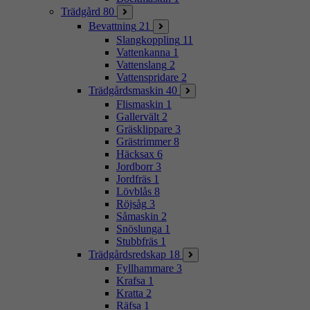
Trädgård
80
Bevattning
21
Slangkoppling
11
Vattenkanna
1
Vattenslang
2
Vattenspridare
2
Trädgårdsmaskin
40
Flismaskin
1
Gallervält
2
Gräsklippare
3
Grästrimmer
8
Häcksax
6
Jordborr
3
Jordfräs
1
Lövblås
8
Röjsåg
3
Såmaskin
2
Snöslunga
1
Stubbfräs
1
Trädgårdsredskap
18
Fyllhammare
3
Krafsa
1
Kratta
2
Räfsa
1