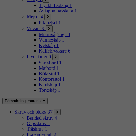
Tryckluftsslang
1
Avtappningsslang
1
Mejsel
4
Pikmejsel
1
Vitvara
9
Mikrovågsugn
1
Värmeskåp
1
Kylskåp
1
Kaffebryggare
6
Inventarier
6
Skrivbord
1
Matbord
1
Köksstol
1
Kontorsstol
1
Klädskåp
1
Torkskåp
1
Förbrukningsmaterial
Skruv och plugg
37
Bandad skruv
4
Gipsskruv
1
Träskruv
1
Expanderbult
2