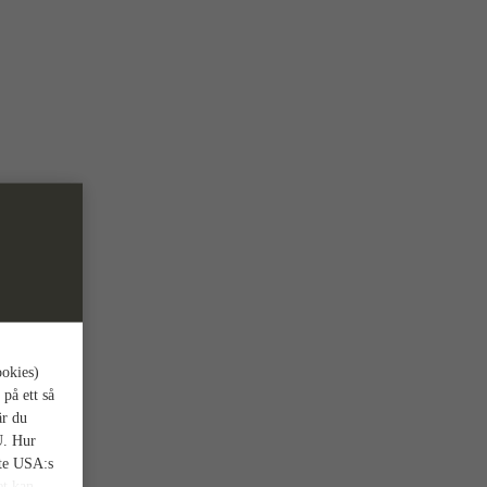
ookies)
 på ett så
är du
U. Hur
nte USA:s
et kan