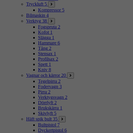
Tryckluft
5
Kompressor
5
Bilmaskin
4
Verktyg
38
Fogspruta
2
Kofot
1
Slägga
1
Hammare
6
Tång
2
Stensax
1
Profilsax
2
Spett
1
Kniv
8
Vagnar och kärror
20
Tegelpirra
2
Fodervagn
3
Pirra
2
Verktygsvagn
2
Dörrlyft
2
Brukskärra
1
Skivlyft
5
Häft spik bult
35
Bultpistol
7
Dyckertpistol
6