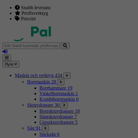
Snabb leverans
Proffsverktyg
Prisvärt
Sök
bland
Logga
tusentals
in
proffsmaskiner
Mina
Meny
Hyra
sidor
Maskin och verktyg
434
Borrmaskin
28
Borrhammare
19
Vinkelborrmaskin
1
Kombiborrmaskin
6
Skruvdragare
30
Borrskruvdragare
18
Slagskruvdragare
7
Gipsskruvdragare
5
Såg
91
Sticksåg
6