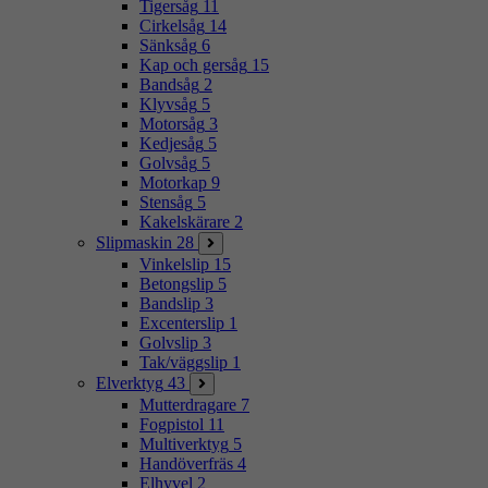
Tigersåg
11
Cirkelsåg
14
Sänksåg
6
Kap och gersåg
15
Bandsåg
2
Klyvsåg
5
Motorsåg
3
Kedjesåg
5
Golvsåg
5
Motorkap
9
Stensåg
5
Kakelskärare
2
Slipmaskin
28
Vinkelslip
15
Betongslip
5
Bandslip
3
Excenterslip
1
Golvslip
3
Tak/väggslip
1
Elverktyg
43
Mutterdragare
7
Fogpistol
11
Multiverktyg
5
Handöverfräs
4
Elhyvel
2