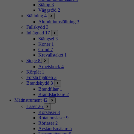
Stämp
3
Väggstöd
2
Ställning
4
Aluminiumställning
3
Fallskydd
3
Inhägnad
17
Stängsel
3
Koner
1
Grind
7
Kravallstaket
1
Stege
8
Arbetsbock
4
Körplåt
1
Första hjälpen
3
Brandskydd
3
Brandfiltar
1
Brandsläckare
2
Mätinstrument
42
Laser
26
Korslaser
3
Rotationslaser
9
Rörlaser
2
Avståndsmätare
5
Lasermottagare
6