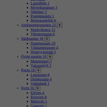
Lamellfräs
1
Mejselhammare
3
Nibblare
3
Popnitmaskin
1
Betongspårfräs
6
Anläggningsmaskin
22
Markvibrator
15
Vibratorstamp
6
Städmaskin
38
Dammsugare
29
Våtdammsugare
4
Högtryckstvätt
3
Övrig maskin
18
Mattstripper
3
Vakuumlyft
3
Pump
18
Länspump
8
Dränkpump
4
Vattentank
1
Svets
16
Elsvets
4
Rörsvets
8
Migsvets
1
Gassvets
1