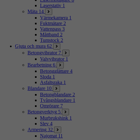
Laserstativ
1
Mäta
14
Värmekamera
1
Fuktmätare
2
Vattenpass
3
Måttband
2
Tumstock
2
Gjuta och mura
62
Betongvibrator
7
Valvvibrator
1
Bearbetning
6
Betongglättare
4
Sloda
1
Asfaltsraka
1
Blandare
10
Betongblandare
2
Tvångsblandare
1
Omrörare
7
Betongverktyg
5
Murbrukshink
1
Slev
4
Armering
32
Najomat
11