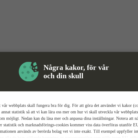
Några kakor, för vår
och din skull
tt vår webbplats skall fungera bra för dig. För att göra det använder vi kakor (c
 annat statistik så att vi kan lära oss mer om hur vi skall utveckla vår webbplats
som möjligt. Nedan kan du läsa mer och anpassa dina inställningar. Notera att n
r statistik och marknadsförings-cookies kommer viss data överföras utanför E
rmationen används av berörda bolag vet vi inte exakt. Till exempel uppfyller i
ing alla de krav gällande hantering av personuppgifter som ställs inom EU, vilk