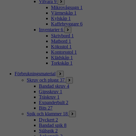
Vitvara
9
Mikrovågsugn
1
Värmeskåp
1
Kylskåp
1
Kaffebryggare
6
Inventarier
6
Skrivbord
1
Matbord
1
Köksstol
1
Kontorsstol
1
Klädskåp
1
Torkskåp
1
Förbrukningsmaterial
Skruv och plugg
37
Bandad skruv
4
Gipsskruv
1
Träskruv
1
Expanderbult
2
Bits
27
Spik och klammer
18
Dyckert
2
Bandad spik
8
Stålspik
2