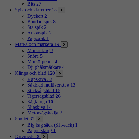
Bits
27
Spik och klammer
18
Dyckert
2
Bandad spik
8
Stålspik
2
Ankarspik
2
Pappspik
1
Märka och markera
19
Markörfärg
3
Snöre
5
Markörpenna
4
Djuphålsmärkare
4
Klinga och blad
120
Kapskiva
32
Sågblad multiverktyg
13
Sticksågsblad
16
Tigersågsblad
26
Sågklinga
16
Slipskiva
14
Motorsågskedja
2
Sanitet
37
Big bag säck (SH-säck)
1
Papperskorg
1
Drivmedel
8