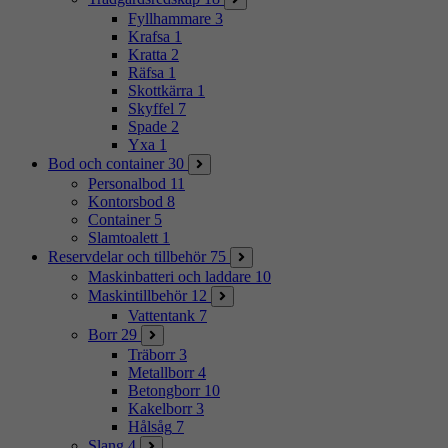
Fyllhammare
3
Krafsa
1
Kratta
2
Räfsa
1
Skottkärra
1
Skyffel
7
Spade
2
Yxa
1
Bod och container
30
Personalbod
11
Kontorsbod
8
Container
5
Slamtoalett
1
Reservdelar och tillbehör
75
Maskinbatteri och laddare
10
Maskintillbehör
12
Vattentank
7
Borr
29
Träborr
3
Metallborr
4
Betongborr
10
Kakelborr
3
Hålsåg
7
Slang
4