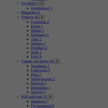
Tryckluft
5
Kompressor
5
Bilmaskin
4
Verktyg
38
Fogspruta
2
Kofot
1
Slägga
1
Hammare
6
Tång
2
Stensax
1
Profilsax
2
Spett
1
Kniv
8
Vagnar och kärror
20
Tegelpirra
2
Fodervagn
3
Pirra
2
Verktygsvagn
2
Dörrlyft
2
Brukskärra
1
Skivlyft
5
Häft spik bult
35
Bultpistol
7
Dyckertpistol
6