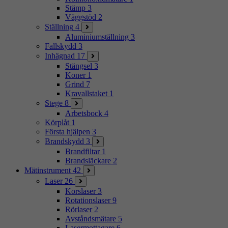
Stämp
3
Väggstöd
2
Ställning
4
Aluminiumställning
3
Fallskydd
3
Inhägnad
17
Stängsel
3
Koner
1
Grind
7
Kravallstaket
1
Stege
8
Arbetsbock
4
Körplåt
1
Första hjälpen
3
Brandskydd
3
Brandfiltar
1
Brandsläckare
2
Mätinstrument
42
Laser
26
Korslaser
3
Rotationslaser
9
Rörlaser
2
Avståndsmätare
5
Lasermottagare
6