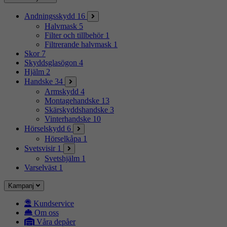
Andningsskydd
16
Halvmask
5
Filter och tillbehör
1
Filtrerande halvmask
1
Skor
7
Skyddsglasögon
4
Hjälm
2
Handske
34
Armskydd
4
Montagehandske
13
Skärskyddshandske
3
Vinterhandske
10
Hörselskydd
6
Hörselkåpa
1
Svetsvisir
1
Svetshjälm
1
Varselväst
1
Kampanj
Kundservice
Om oss
Våra depåer