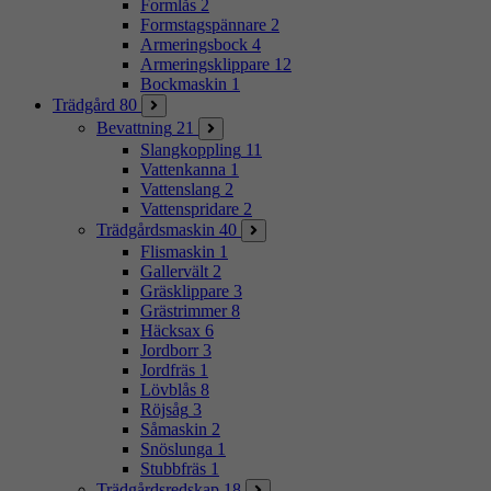
Formlås
2
Formstagspännare
2
Armeringsbock
4
Armeringsklippare
12
Bockmaskin
1
Trädgård
80
Bevattning
21
Slangkoppling
11
Vattenkanna
1
Vattenslang
2
Vattenspridare
2
Trädgårdsmaskin
40
Flismaskin
1
Gallervält
2
Gräsklippare
3
Grästrimmer
8
Häcksax
6
Jordborr
3
Jordfräs
1
Lövblås
8
Röjsåg
3
Såmaskin
2
Snöslunga
1
Stubbfräs
1
Trädgårdsredskap
18