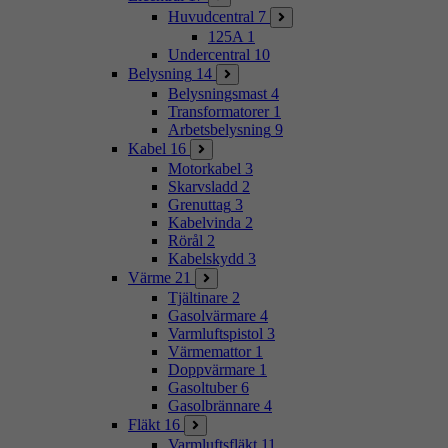
Huvudcentral
7
125A
1
Undercentral
10
Belysning
14
Belysningsmast
4
Transformatorer
1
Arbetsbelysning
9
Kabel
16
Motorkabel
3
Skarvsladd
2
Grenuttag
3
Kabelvinda
2
Rörål
2
Kabelskydd
3
Värme
21
Tjältinare
2
Gasolvärmare
4
Varmluftspistol
3
Värmemattor
1
Doppvärmare
1
Gasoltuber
6
Gasolbrännare
4
Fläkt
16
Varmluftsfläkt
11