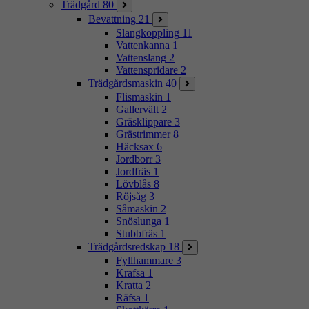
Trädgård
80
Bevattning
21
Slangkoppling
11
Vattenkanna
1
Vattenslang
2
Vattenspridare
2
Trädgårdsmaskin
40
Flismaskin
1
Gallervält
2
Gräsklippare
3
Grästrimmer
8
Häcksax
6
Jordborr
3
Jordfräs
1
Lövblås
8
Röjsåg
3
Såmaskin
2
Snöslunga
1
Stubbfräs
1
Trädgårdsredskap
18
Fyllhammare
3
Krafsa
1
Kratta
2
Räfsa
1