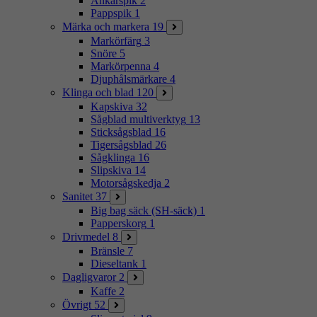
Ankarspik
2
Pappspik
1
Märka och markera
19
Markörfärg
3
Snöre
5
Markörpenna
4
Djuphålsmärkare
4
Klinga och blad
120
Kapskiva
32
Sågblad multiverktyg
13
Sticksågsblad
16
Tigersågsblad
26
Sågklinga
16
Slipskiva
14
Motorsågskedja
2
Sanitet
37
Big bag säck (SH-säck)
1
Papperskorg
1
Drivmedel
8
Bränsle
7
Dieseltank
1
Dagligvaror
2
Kaffe
2
Övrigt
52