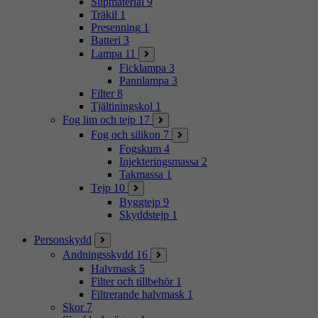
Slipmaterial
9
Träkil
1
Presenning
1
Batteri
3
Lampa
11
Ficklampa
3
Pannlampa
3
Filter
8
Tjältiningskol
1
Fog lim och tejp
17
Fog och silikon
7
Fogskum
4
Injekteringsmassa
2
Takmassa
1
Tejp
10
Byggtejp
9
Skyddstejp
1
Personskydd
Andningsskydd
16
Halvmask
5
Filter och tillbehör
1
Filtrerande halvmask
1
Skor
7