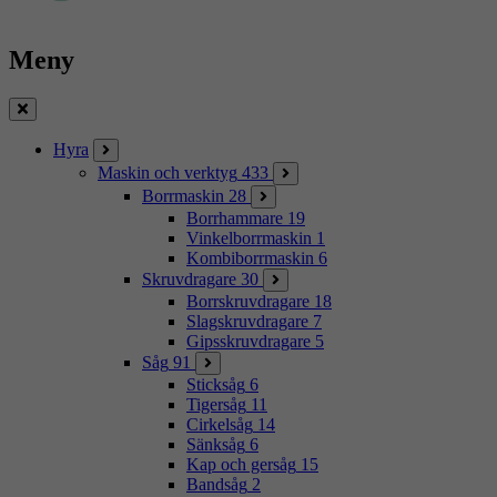
Meny
Stäng
Hyra
Maskin och verktyg
433
Borrmaskin
28
Borrhammare
19
Vinkelborrmaskin
1
Kombiborrmaskin
6
Skruvdragare
30
Borrskruvdragare
18
Slagskruvdragare
7
Gipsskruvdragare
5
Såg
91
Sticksåg
6
Tigersåg
11
Cirkelsåg
14
Sänksåg
6
Kap och gersåg
15
Bandsåg
2