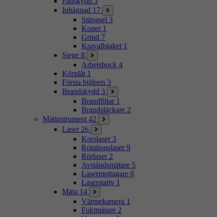
Fallskydd
3
Inhägnad
17
Stängsel
3
Koner
1
Grind
7
Kravallstaket
1
Stege
8
Arbetsbock
4
Körplåt
1
Första hjälpen
3
Brandskydd
3
Brandfiltar
1
Brandsläckare
2
Mätinstrument
42
Laser
26
Korslaser
3
Rotationslaser
9
Rörlaser
2
Avståndsmätare
5
Lasermottagare
6
Laserstativ
1
Mäta
14
Värmekamera
1
Fuktmätare
2