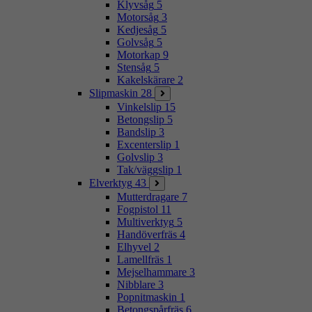
Klyvsåg
5
Motorsåg
3
Kedjesåg
5
Golvsåg
5
Motorkap
9
Stensåg
5
Kakelskärare
2
Slipmaskin
28
Vinkelslip
15
Betongslip
5
Bandslip
3
Excenterslip
1
Golvslip
3
Tak/väggslip
1
Elverktyg
43
Mutterdragare
7
Fogpistol
11
Multiverktyg
5
Handöverfräs
4
Elhyvel
2
Lamellfräs
1
Mejselhammare
3
Nibblare
3
Popnitmaskin
1
Betongspårfräs
6