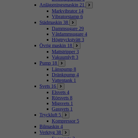
Anläggningsmaskin
21
Markvibrator
14
Vibratorstamp
6
Städmaskin
38
Dammsugare
29
Våtdammsugare
4
Högtryckstvätt
3
Övrig maskin
18
Mattstripper
3
Vakuumlyft
3
Pump
18
Länspump
8
Dränkpump
4
Vattentank
1
Svets
16
Elsvets
4
Rörsvets
8
Migsvets
1
Gassvets
1
Tryckluft
5
Kompressor
5
Bilmaskin
4
Verktyg
38