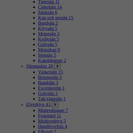
Tigersåg
11
Cirkelsåg
14
Sänksåg
6
Kap och gersåg
15
Bandsåg
2
Klyvsåg
5
Motorsåg
3
Kedjesåg
5
Golvsåg
5
Motorkap
9
Stensåg
5
Kakelskärare
2
Slipmaskin
28
Vinkelslip
15
Betongslip
5
Bandslip
3
Excenterslip
1
Golvslip
3
Tak/väggslip
1
Elverktyg
43
Mutterdragare
7
Fogpistol
11
Multiverktyg
5
Handöverfräs
4
Elhyvel
2