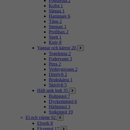
Fogspruta
2
Kofot
1
Slägga
1
Hammare
6
Tång
2
Stensax
1
Profilsax
2
Spett
1
Kniv
8
Vagnar och kärror
20
Tegelpirra
2
Fodervagn
3
Pirra
2
Verktygsvagn
2
Dörrlyft
2
Brukskärra
1
Skivlyft
5
Häft spik bult
35
Bultpistol
7
Dyckertpistol
6
Häftpistol
3
Spikpistol
19
El och värme
92
Elverk
8
Elcentral
17