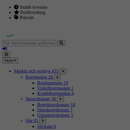
Snabb leverans
Proffsverktyg
Prisvärt
Sök
bland
Logga
tusentals
in
proffsmaskiner
Mina
Meny
Hyra
sidor
Maskin och verktyg
433
Borrmaskin
28
Borrhammare
19
Vinkelborrmaskin
1
Kombiborrmaskin
6
Skruvdragare
30
Borrskruvdragare
18
Slagskruvdragare
7
Gipsskruvdragare
5
Såg
91
Sticksåg
6