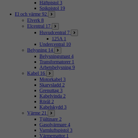
Häftpistol
3
Spikpistol
19
El och värme
92
Elverk
8
Elcentral
17
Huvudcentral
7
125A
1
Undercentral
10
Belysning
14
Belysningsmast
4
Transformatorer
1
Arbetsbelysning
9
Kabel
16
Motorkabel
3
Skarvsladd
2
Grenuttag
3
Kabelvinda
2
Rörål
2
Kabelskydd
3
Värme
21
Tjältinare
2
Gasolvärmare
4
Varmluftspistol
3
Värmemattor
1