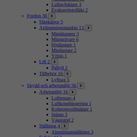
Luftavfuktare
3
Evakueringsfläkt
2
Fordon
36
Släpkärror
5
Anläggningsmaskin
13
Minidumper
3
Minigrävare
6
Hjullastare
1
Minilastare
2
Ytfräs
1
Lift
2
Pallyft
2
Tillbehör
16
Lyftsax
5
Skydd och arbetsmiljö
56
Arbetsmiljö
16
Luftrenare
4
Luftkonditionering
1
Kolmonoxidmätare
1
Stämp
3
Väggstöd
2
Ställning
4
Aluminiumställning
3