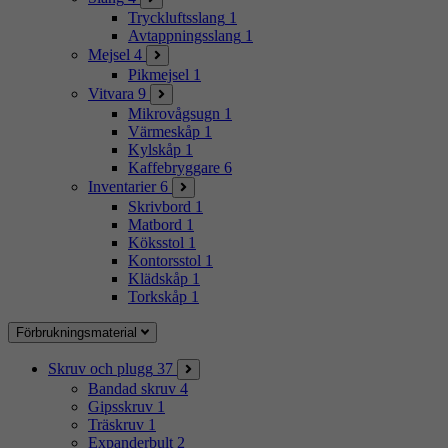
Tryckluftsslang
1
Avtappningsslang
1
Mejsel
4
Pikmejsel
1
Vitvara
9
Mikrovågsugn
1
Värmeskåp
1
Kylskåp
1
Kaffebryggare
6
Inventarier
6
Skrivbord
1
Matbord
1
Köksstol
1
Kontorsstol
1
Klädskåp
1
Torkskåp
1
Förbrukningsmaterial
Skruv och plugg
37
Bandad skruv
4
Gipsskruv
1
Träskruv
1
Expanderbult
2