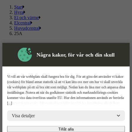
Start
Hyra
El och värme
Elcentral
Huvudcentral
25A
25A
Några kakor, för vår och din skull
Läs mer
Läs mindre
Om ToolPal
Vi vill att vår webbplats skall fungera bra för dig. För att göra det använder vi kakor
Om oss
(cookies) för bland annat statistik så att vi kan lära oss mer om hur vi skall utveckla
5 enkla steg
vår webbplats på ett så bra sätt som möjligt. Nedan kan du läsa mer och anpassa dina
Bli kund
inställningar. Notera att när du godkänner statistik och marknadsförings-cookies
Våra depåer
kommer viss data överföras utanför EU. Hur den informationen används av berörda
Boka demo
[...]
bolag vet vi inte exakt. Till exempel uppfyller inte USA:s lagstiftning alla de krav
Vattenrening
gällande hantering av personuppgifter som ställs inom EU, vilket kan innebära vissa
ToolPal To Go
risker för dina personuppgifter. De berörda bolagen måste lämna över uppgifter till
Visa detaljer
brottsbekämpande myndigheter i USA om de får en sådan begäran. Det kan dock
vara svårt eller omöjligt för dig att hävda dina rättigheter, t.ex. rätten till radering,
Kundservice
Tillåt alla
gällande eventuella personuppgifter som de brottsbekämpande myndigheterna har