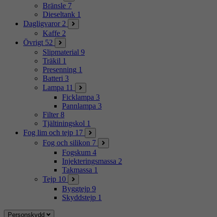
Bränsle
7
Dieseltank
1
Dagligvaror
2
Kaffe
2
Övrigt
52
Slipmaterial
9
Träkil
1
Presenning
1
Batteri
3
Lampa
11
Ficklampa
3
Pannlampa
3
Filter
8
Tjältiningskol
1
Fog lim och tejp
17
Fog och silikon
7
Fogskum
4
Injekteringsmassa
2
Takmassa
1
Tejp
10
Byggtejp
9
Skyddstejp
1
Personskydd