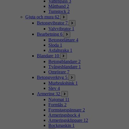
Vattenpass
3
Måttband
2
Tumstock
2
Gjuta och mura
62
Betongvibrator
7
Valvvibrator
1
Bearbetning
6
Betongglättare
4
Sloda
1
Asfaltsraka
1
Blandare
10
Betongblandare
2
Tvångsblandare
1
Omrörare
7
Betongverktyg
5
Murbrukshink
1
Slev
4
Armering
32
Najomat
11
Formlås
2
Formstagspännare
2
Armeringsbock
4
Armeringsklippare
12
Bockmaskin
1