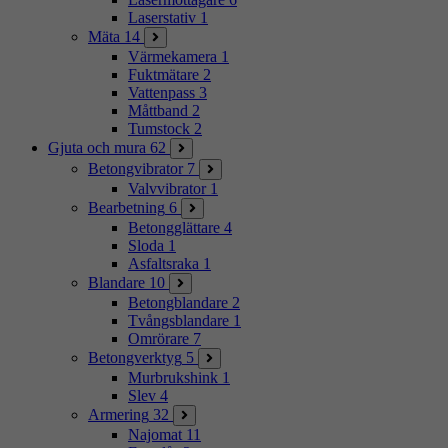
Laserstativ
1
Mäta
14
Värmekamera
1
Fuktmätare
2
Vattenpass
3
Måttband
2
Tumstock
2
Gjuta och mura
62
Betongvibrator
7
Valvvibrator
1
Bearbetning
6
Betongglättare
4
Sloda
1
Asfaltsraka
1
Blandare
10
Betongblandare
2
Tvångsblandare
1
Omrörare
7
Betongverktyg
5
Murbrukshink
1
Slev
4
Armering
32
Najomat
11