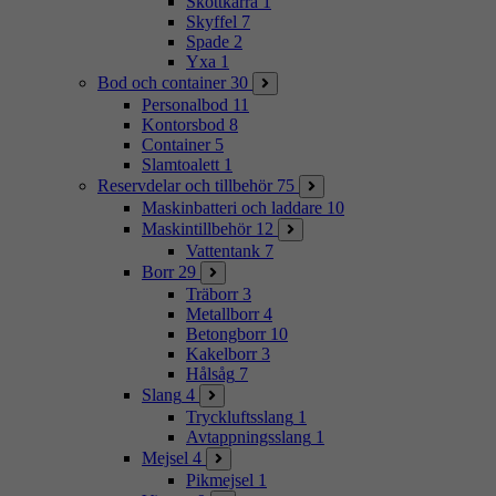
Skottkärra
1
Skyffel
7
Spade
2
Yxa
1
Bod och container
30
Personalbod
11
Kontorsbod
8
Container
5
Slamtoalett
1
Reservdelar och tillbehör
75
Maskinbatteri och laddare
10
Maskintillbehör
12
Vattentank
7
Borr
29
Träborr
3
Metallborr
4
Betongborr
10
Kakelborr
3
Hålsåg
7
Slang
4
Tryckluftsslang
1
Avtappningsslang
1
Mejsel
4
Pikmejsel
1