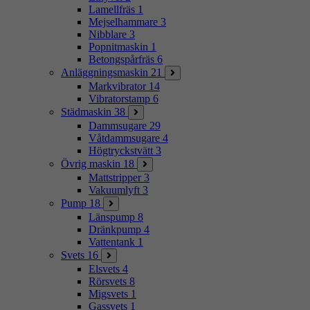
Lamellfräs
1
Mejselhammare
3
Nibblare
3
Popnitmaskin
1
Betongspårfräs
6
Anläggningsmaskin
21
Markvibrator
14
Vibratorstamp
6
Städmaskin
38
Dammsugare
29
Våtdammsugare
4
Högtryckstvätt
3
Övrig maskin
18
Mattstripper
3
Vakuumlyft
3
Pump
18
Länspump
8
Dränkpump
4
Vattentank
1
Svets
16
Elsvets
4
Rörsvets
8
Migsvets
1
Gassvets
1