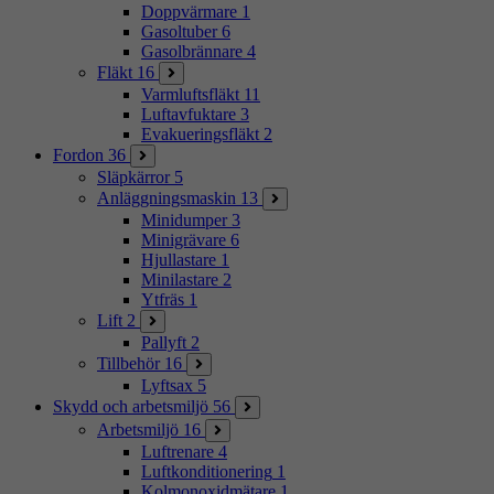
Doppvärmare
1
Gasoltuber
6
Gasolbrännare
4
Fläkt
16
Varmluftsfläkt
11
Luftavfuktare
3
Evakueringsfläkt
2
Fordon
36
Släpkärror
5
Anläggningsmaskin
13
Minidumper
3
Minigrävare
6
Hjullastare
1
Minilastare
2
Ytfräs
1
Lift
2
Pallyft
2
Tillbehör
16
Lyftsax
5
Skydd och arbetsmiljö
56
Arbetsmiljö
16
Luftrenare
4
Luftkonditionering
1
Kolmonoxidmätare
1