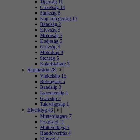
Tigersåg
11
Cirkelsåg
14
Sänksåg
6
Kap och gersåg
15
Bandsåg
2
Klyvsåg
5
Motorsåg
3
Kedjesåg
5
Golvsåg
5
Motorkap
9
Stensåg
5
Kakelskärare
2
Slipmaskin
28
Vinkelslip
15
Betongslip
5
Bandslip
3
Excenterslip
1
Golvslip
3
Tak/väggslip
1
Elverktyg
43
Mutterdragare
7
Fogpistol
11
Multiverktyg
5
Handöverfräs
4
Elhyvel
2