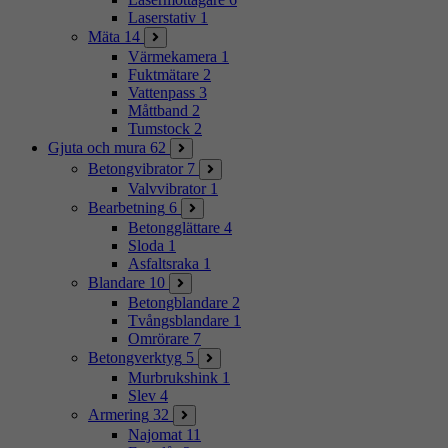
Laserstativ
1
Mäta
14
Värmekamera
1
Fuktmätare
2
Vattenpass
3
Måttband
2
Tumstock
2
Gjuta och mura
62
Betongvibrator
7
Valvvibrator
1
Bearbetning
6
Betongglättare
4
Sloda
1
Asfaltsraka
1
Blandare
10
Betongblandare
2
Tvångsblandare
1
Omrörare
7
Betongverktyg
5
Murbrukshink
1
Slev
4
Armering
32
Najomat
11