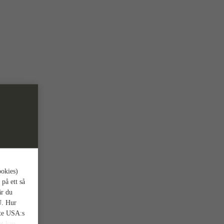
ookies)
 på ett så
är du
U. Hur
nte USA:s
et kan