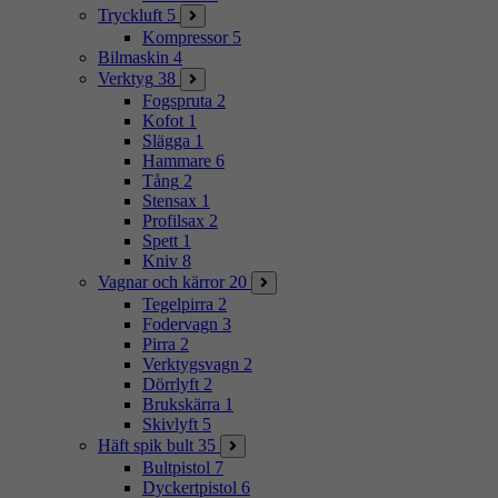
Tryckluft
5
Kompressor
5
Bilmaskin
4
Verktyg
38
Fogspruta
2
Kofot
1
Slägga
1
Hammare
6
Tång
2
Stensax
1
Profilsax
2
Spett
1
Kniv
8
Vagnar och kärror
20
Tegelpirra
2
Fodervagn
3
Pirra
2
Verktygsvagn
2
Dörrlyft
2
Brukskärra
1
Skivlyft
5
Häft spik bult
35
Bultpistol
7
Dyckertpistol
6