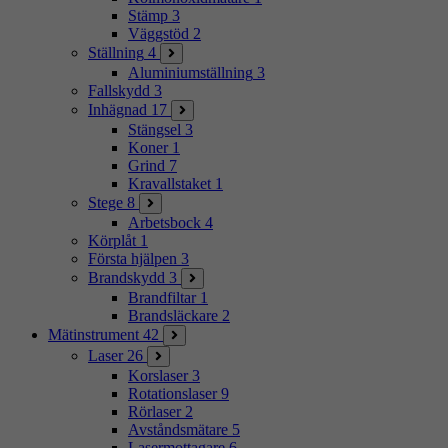
Stämp
3
Väggstöd
2
Ställning
4
Aluminiumställning
3
Fallskydd
3
Inhägnad
17
Stängsel
3
Koner
1
Grind
7
Kravallstaket
1
Stege
8
Arbetsbock
4
Körplåt
1
Första hjälpen
3
Brandskydd
3
Brandfiltar
1
Brandsläckare
2
Mätinstrument
42
Laser
26
Korslaser
3
Rotationslaser
9
Rörlaser
2
Avståndsmätare
5
Lasermottagare
6