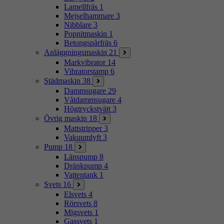
Lamellfräs
1
Mejselhammare
3
Nibblare
3
Popnitmaskin
1
Betongspårfräs
6
Anläggningsmaskin
21
Markvibrator
14
Vibratorstamp
6
Städmaskin
38
Dammsugare
29
Våtdammsugare
4
Högtryckstvätt
3
Övrig maskin
18
Mattstripper
3
Vakuumlyft
3
Pump
18
Länspump
8
Dränkpump
4
Vattentank
1
Svets
16
Elsvets
4
Rörsvets
8
Migsvets
1
Gassvets
1