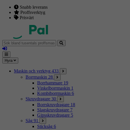
Snabb leverans
Proffsverktyg
Prisvärt
Sök
bland
Logga
tusentals
in
proffsmaskiner
Mina
Meny
Hyra
sidor
Maskin och verktyg
433
Borrmaskin
28
Borrhammare
19
Vinkelborrmaskin
1
Kombiborrmaskin
6
Skruvdragare
30
Borrskruvdragare
18
Slagskruvdragare
7
Gipsskruvdragare
5
Såg
91
Sticksåg
6