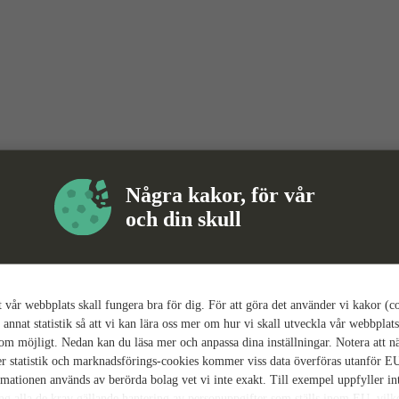
Några kakor, för vår
och din skull
tt vår webbplats skall fungera bra för dig. För att göra det använder vi kakor (c
 annat statistik så att vi kan lära oss mer om hur vi skall utveckla vår webbplats
som möjligt. Nedan kan du läsa mer och anpassa dina inställningar. Notera att n
r statistik och marknadsförings-cookies kommer viss data överföras utanför E
rmationen används av berörda bolag vet vi inte exakt. Till exempel uppfyller i
ing alla de krav gällande hantering av personuppgifter som ställs inom EU, vilk