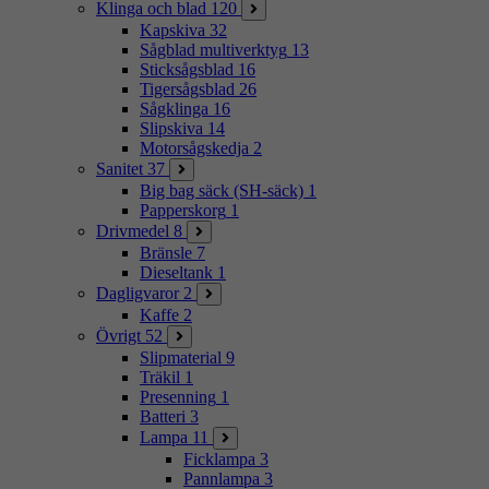
Klinga och blad
120
Kapskiva
32
Sågblad multiverktyg
13
Sticksågsblad
16
Tigersågsblad
26
Sågklinga
16
Slipskiva
14
Motorsågskedja
2
Sanitet
37
Big bag säck (SH-säck)
1
Papperskorg
1
Drivmedel
8
Bränsle
7
Dieseltank
1
Dagligvaror
2
Kaffe
2
Övrigt
52
Slipmaterial
9
Träkil
1
Presenning
1
Batteri
3
Lampa
11
Ficklampa
3
Pannlampa
3