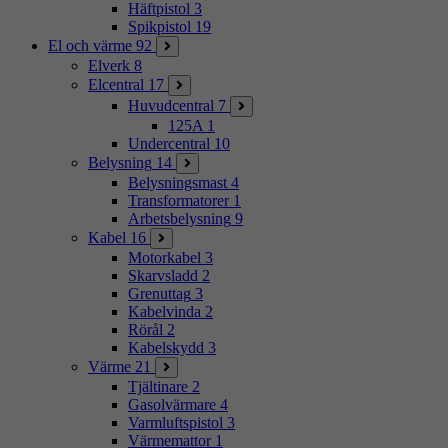
Häftpistol
3
Spikpistol
19
El och värme
92
Elverk
8
Elcentral
17
Huvudcentral
7
125A
1
Undercentral
10
Belysning
14
Belysningsmast
4
Transformatorer
1
Arbetsbelysning
9
Kabel
16
Motorkabel
3
Skarvsladd
2
Grenuttag
3
Kabelvinda
2
Rörål
2
Kabelskydd
3
Värme
21
Tjältinare
2
Gasolvärmare
4
Varmluftspistol
3
Värmemattor
1