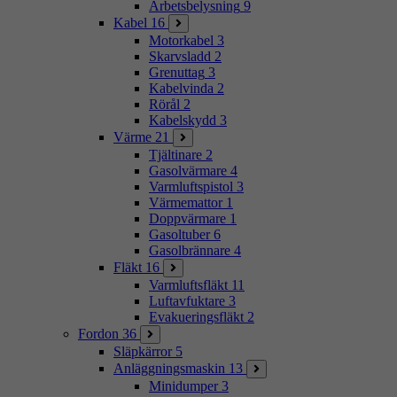
Arbetsbelysning
9
Kabel
16
Motorkabel
3
Skarvsladd
2
Grenuttag
3
Kabelvinda
2
Rörål
2
Kabelskydd
3
Värme
21
Tjältinare
2
Gasolvärmare
4
Varmluftspistol
3
Värmemattor
1
Doppvärmare
1
Gasoltuber
6
Gasolbrännare
4
Fläkt
16
Varmluftsfläkt
11
Luftavfuktare
3
Evakueringsfläkt
2
Fordon
36
Släpkärror
5
Anläggningsmaskin
13
Minidumper
3