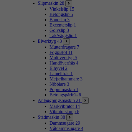
Slipmaskin
28
Vinkelslip
15
Betongslip
5
Bandslip
3
Excenterslip
1
Golvslip
3
Tak/väggslip
1
Elverktyg
43
Mutterdragare
7
Fogpistol
11
Multiverktyg
5
Handöverfräs
4
Elhyvel
2
Lamellfräs
1
Mejselhammare
3
Nibblare
3
Popnitmaskin
1
Betongspårfräs
6
Anläggningsmaskin
21
Markvibrator
14
Vibratorstamp
6
Städmaskin
38
Dammsugare
29
Våtdammsugare
4