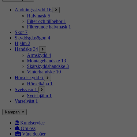
Andningsskydd
16
Halvmask
5
Filter och tillbehör
1
Filtrerande halvmask
1
Skor
7
Skyddsglasögon
4
Hjälm
2
Handske
34
Armskydd
4
Montagehandske
13
Skärskyddshandske
3
Vinterhandske
10
Hörselskydd
6
Hörselkåpa
1
Svetsvisir
1
Svetshjälm
1
Varselväst
1
Kampanj
Kundservice
Om oss
Våra depåer