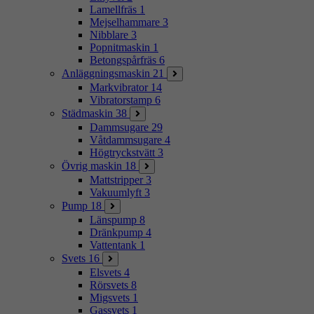
Lamellfräs
1
Mejselhammare
3
Nibblare
3
Popnitmaskin
1
Betongspårfräs
6
Anläggningsmaskin
21
Markvibrator
14
Vibratorstamp
6
Städmaskin
38
Dammsugare
29
Våtdammsugare
4
Högtryckstvätt
3
Övrig maskin
18
Mattstripper
3
Vakuumlyft
3
Pump
18
Länspump
8
Dränkpump
4
Vattentank
1
Svets
16
Elsvets
4
Rörsvets
8
Migsvets
1
Gassvets
1