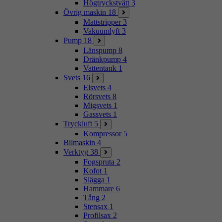
Högtryckstvätt
3
Övrig maskin
18
Mattstripper
3
Vakuumlyft
3
Pump
18
Länspump
8
Dränkpump
4
Vattentank
1
Svets
16
Elsvets
4
Rörsvets
8
Migsvets
1
Gassvets
1
Tryckluft
5
Kompressor
5
Bilmaskin
4
Verktyg
38
Fogspruta
2
Kofot
1
Slägga
1
Hammare
6
Tång
2
Stensax
1
Profilsax
2