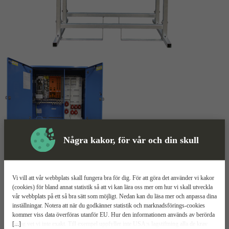
Några kakor, för vår och din skull
Huvudcentral
Mer information
Vi vill att vår webbplats skall fungera bra för dig. För att göra det använder vi kakor
El-Björn ZFSF 250
(cookies) för bland annat statistik så att vi kan lära oss mer om hur vi skall utveckla
vår webbplats på ett så bra sätt som möjligt. Nedan kan du läsa mer och anpassa dina
BCS/21/3322
inställningar. Notera att när du godkänner statistik och marknadsförings-cookies
kommer viss data överföras utanför EU. Hur den informationen används av berörda
[...]
bolag vet vi inte exakt. Till exempel uppfyller inte USA:s lagstiftning alla de krav