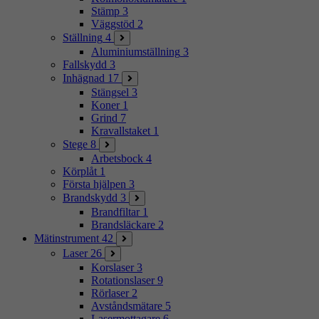
Stämp
3
Väggstöd
2
Ställning
4
Aluminiumställning
3
Fallskydd
3
Inhägnad
17
Stängsel
3
Koner
1
Grind
7
Kravallstaket
1
Stege
8
Arbetsbock
4
Körplåt
1
Första hjälpen
3
Brandskydd
3
Brandfiltar
1
Brandsläckare
2
Mätinstrument
42
Laser
26
Korslaser
3
Rotationslaser
9
Rörlaser
2
Avståndsmätare
5
Lasermottagare
6