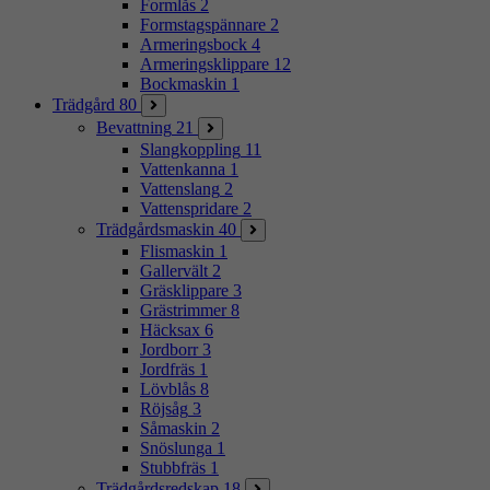
Formlås
2
Formstagspännare
2
Armeringsbock
4
Armeringsklippare
12
Bockmaskin
1
Trädgård
80
Bevattning
21
Slangkoppling
11
Vattenkanna
1
Vattenslang
2
Vattenspridare
2
Trädgårdsmaskin
40
Flismaskin
1
Gallervält
2
Gräsklippare
3
Grästrimmer
8
Häcksax
6
Jordborr
3
Jordfräs
1
Lövblås
8
Röjsåg
3
Såmaskin
2
Snöslunga
1
Stubbfräs
1
Trädgårdsredskap
18