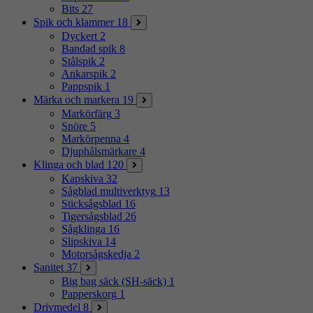
Bits
27
Spik och klammer
18
Dyckert
2
Bandad spik
8
Stålspik
2
Ankarspik
2
Pappspik
1
Märka och markera
19
Markörfärg
3
Snöre
5
Markörpenna
4
Djuphålsmärkare
4
Klinga och blad
120
Kapskiva
32
Sågblad multiverktyg
13
Sticksågsblad
16
Tigersågsblad
26
Sågklinga
16
Slipskiva
14
Motorsågskedja
2
Sanitet
37
Big bag säck (SH-säck)
1
Papperskorg
1
Drivmedel
8