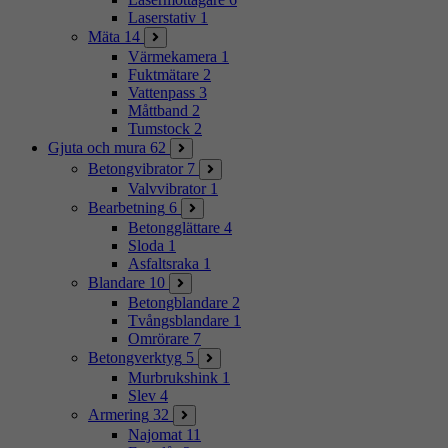
Laserstativ
1
Mäta
14
Värmekamera
1
Fuktmätare
2
Vattenpass
3
Måttband
2
Tumstock
2
Gjuta och mura
62
Betongvibrator
7
Valvvibrator
1
Bearbetning
6
Betongglättare
4
Sloda
1
Asfaltsraka
1
Blandare
10
Betongblandare
2
Tvångsblandare
1
Omrörare
7
Betongverktyg
5
Murbrukshink
1
Slev
4
Armering
32
Najomat
11