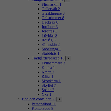
Flismaskin
1
Gallervält
2
Gräsklippare
3
Grästrimmer
8
Häcksax
6
Jordborr
3
Jordfräs
1
Lövblås
8
Röjsåg
3
Såmaskin
2
Snöslunga
1
Stubbfräs
1
Trädgårdsredskap
18
Fyllhammare
3
Krafsa
1
Kratta
2
Räfsa
1
Skottkärra
1
Skyffel
7
Spade
2
Yxa
1
Bod och container
30
Personalbod
11
Kontorsbod
8