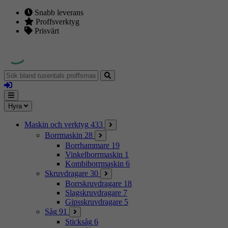
Snabb leverans
Proffsverktyg
Prisvärt
Sök
bland
Logga
tusentals
in
proffsmaskiner
Mina
Meny
Hyra
sidor
Maskin och verktyg
433
Borrmaskin
28
Borrhammare
19
Vinkelborrmaskin
1
Kombiborrmaskin
6
Skruvdragare
30
Borrskruvdragare
18
Slagskruvdragare
7
Gipsskruvdragare
5
Såg
91
Sticksåg
6