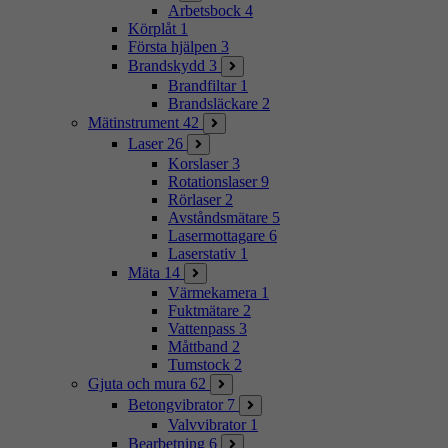
Arbetsbock
4
Körplåt
1
Första hjälpen
3
Brandskydd
3
Brandfiltar
1
Brandsläckare
2
Mätinstrument
42
Laser
26
Korslaser
3
Rotationslaser
9
Rörlaser
2
Avståndsmätare
5
Lasermottagare
6
Laserstativ
1
Mäta
14
Värmekamera
1
Fuktmätare
2
Vattenpass
3
Måttband
2
Tumstock
2
Gjuta och mura
62
Betongvibrator
7
Valvvibrator
1
Bearbetning
6