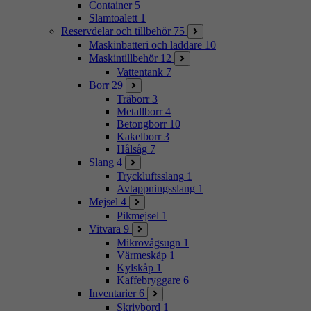
Container
5
Slamtoalett
1
Reservdelar och tillbehör
75
Maskinbatteri och laddare
10
Maskintillbehör
12
Vattentank
7
Borr
29
Träborr
3
Metallborr
4
Betongborr
10
Kakelborr
3
Hålsåg
7
Slang
4
Tryckluftsslang
1
Avtappningsslang
1
Mejsel
4
Pikmejsel
1
Vitvara
9
Mikrovågsugn
1
Värmeskåp
1
Kylskåp
1
Kaffebryggare
6
Inventarier
6
Skrivbord
1