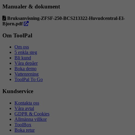
Manualer & dokument
Bruksanvisning-ZFSF-250-BCS213322-Huvudcentral-El-
öppna
Bjorn.pdf
i
ny
Om ToolPal
flik
Om oss
5 enkla steg
Bli kund
Våra depåer
Boka demo
Vattenrening
ToolPal To Go
Kundservice
Kontakta oss
Våra avtal
GDPR & Cookies
Allmänna villkor
ToolBox
Boka retur