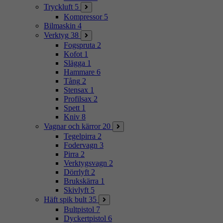
Tryckluft
5
Kompressor
5
Bilmaskin
4
Verktyg
38
Fogspruta
2
Kofot
1
Slägga
1
Hammare
6
Tång
2
Stensax
1
Profilsax
2
Spett
1
Kniv
8
Vagnar och kärror
20
Tegelpirra
2
Fodervagn
3
Pirra
2
Verktygsvagn
2
Dörrlyft
2
Brukskärra
1
Skivlyft
5
Häft spik bult
35
Bultpistol
7
Dyckertpistol
6