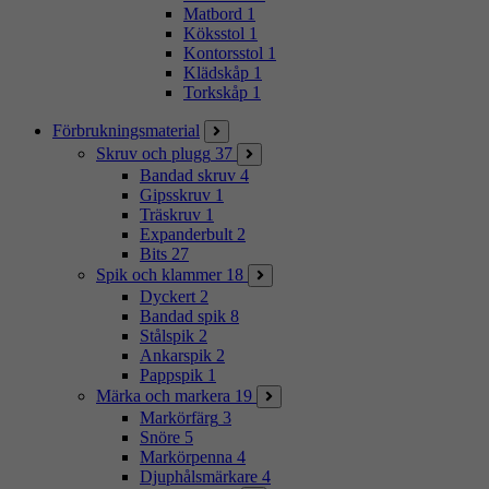
Matbord
1
Köksstol
1
Kontorsstol
1
Klädskåp
1
Torkskåp
1
Förbrukningsmaterial
Skruv och plugg
37
Bandad skruv
4
Gipsskruv
1
Träskruv
1
Expanderbult
2
Bits
27
Spik och klammer
18
Dyckert
2
Bandad spik
8
Stålspik
2
Ankarspik
2
Pappspik
1
Märka och markera
19
Markörfärg
3
Snöre
5
Markörpenna
4
Djuphålsmärkare
4