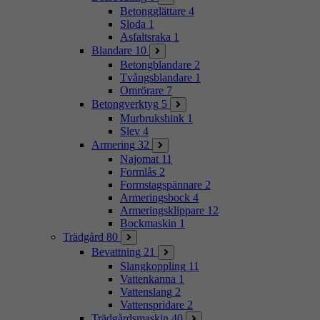
Betongglättare
4
Sloda
1
Asfaltsraka
1
Blandare
10
Betongblandare
2
Tvångsblandare
1
Omrörare
7
Betongverktyg
5
Murbrukshink
1
Slev
4
Armering
32
Najomat
11
Formlås
2
Formstagspännare
2
Armeringsbock
4
Armeringsklippare
12
Bockmaskin
1
Trädgård
80
Bevattning
21
Slangkoppling
11
Vattenkanna
1
Vattenslang
2
Vattenspridare
2
Trädgårdsmaskin
40