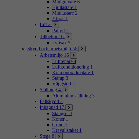
Minigrävare
6
Hjullastare
1
Minilastare
2
Ytfräs
1
Lift
2
Pallyft
2
Tillbehör
16
Lyftsax
5
Skydd och arbetsmiljö
56
Arbetsmiljö
16
Luftrenare
4
Luftkonditionering
1
Kolmonoxidmätare
1
Stämp
3
Väggstöd
2
Ställning
4
Aluminiumställning
3
Fallskydd
3
Inhägnad
17
Stängsel
3
Koner
1
Grind
7
Kravallstaket
1
Stege
8