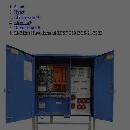
Start
Hyra
El och värme
Elcentral
Huvudcentral
El-Björn Huvudcentral ZFSF 250 BCS/21/3322