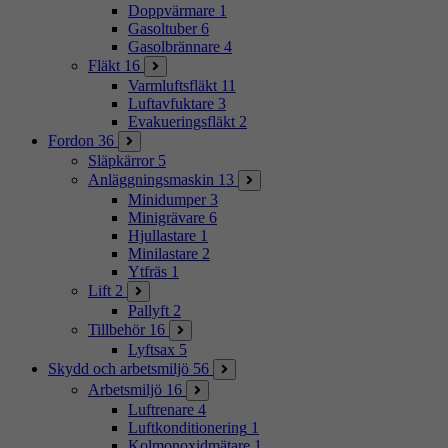
Doppvärmare
1
Gasoltuber
6
Gasolbrännare
4
Fläkt
16
Varmluftsfläkt
11
Luftavfuktare
3
Evakueringsfläkt
2
Fordon
36
Släpkärror
5
Anläggningsmaskin
13
Minidumper
3
Minigrävare
6
Hjullastare
1
Minilastare
2
Ytfräs
1
Lift
2
Pallyft
2
Tillbehör
16
Lyftsax
5
Skydd och arbetsmiljö
56
Arbetsmiljö
16
Luftrenare
4
Luftkonditionering
1
Kolmonoxidmätare
1