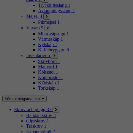
Tryckluftsslang
1
Avtappningsslang
1
Mejsel
4
Pikmejsel
1
Vitvara
9
Mikrovågsugn
1
Värmeskåp
1
Kylskåp
1
Kaffebryggare
6
Inventarier
6
Skrivbord
1
Matbord
1
Köksstol
1
Kontorsstol
1
Klädskåp
1
Torkskåp
1
Förbrukningsmaterial
Skruv och plugg
37
Bandad skruv
4
Gipsskruv
1
Träskruv
1
Expanderbult
2