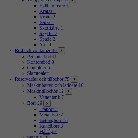
Fyllhammare
3
Krafsa
1
Kratta
2
Räfsa
1
Skottkärra
1
Skyffel
7
Spade
2
Yxa
1
Bod och container
30
Personalbod
11
Kontorsbod
8
Container
5
Slamtoalett
1
Reservdelar och tillbehör
75
Maskinbatteri och laddare
10
Maskintillbehör
12
Vattentank
7
Borr
29
Träborr
3
Metallborr
4
Betongborr
10
Kakelborr
3
Hålsåg
7
Slang
4