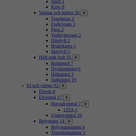
Spett
1
Kniv
8
Vagnar och kärror
20
Tegelpirra
2
Fodervagn
3
Pirra
2
Verktygsvagn
2
Dörrlyft
2
Brukskärra
1
Skivlyft
5
Häft spik bult
35
Bultpistol
7
Dyckertpistol
6
Häftpistol
3
Spikpistol
19
El och värme
92
Elverk
8
Elcentral
17
Huvudcentral
7
125A
1
Undercentral
10
Belysning
14
Belysningsmast
4
Transformatorer
1