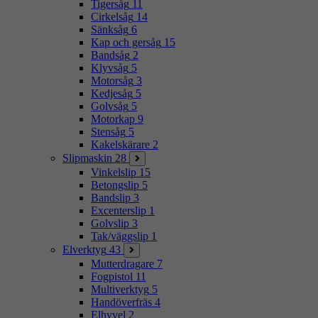
Tigersåg
11
Cirkelsåg
14
Sänksåg
6
Kap och gersåg
15
Bandsåg
2
Klyvsåg
5
Motorsåg
3
Kedjesåg
5
Golvsåg
5
Motorkap
9
Stensåg
5
Kakelskärare
2
Slipmaskin
28
Vinkelslip
15
Betongslip
5
Bandslip
3
Excenterslip
1
Golvslip
3
Tak/väggslip
1
Elverktyg
43
Mutterdragare
7
Fogpistol
11
Multiverktyg
5
Handöverfräs
4
Elhyvel
2