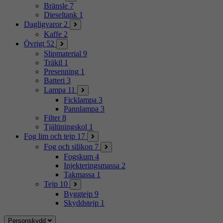
Bränsle
7
Dieseltank
1
Dagligvaror
2
Kaffe
2
Övrigt
52
Slipmaterial
9
Träkil
1
Presenning
1
Batteri
3
Lampa
11
Ficklampa
3
Pannlampa
3
Filter
8
Tjältiningskol
1
Fog lim och tejp
17
Fog och silikon
7
Fogskum
4
Injekteringsmassa
2
Takmassa
1
Tejp
10
Byggtejp
9
Skyddstejp
1
Personskydd