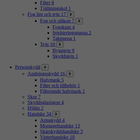
Filter
8
Tjältiningskol
1
Fog lim och tejp
17
Fog och silikon
7
Fogskum
4
Injekteringsmassa
2
Takmassa
1
Tejp
10
Byggtejp
9
Skyddstejp
1
Personskydd
Andningsskydd
16
Halvmask
5
Filter och tillbehör
1
Filtrerande halvmask
1
Skor
7
Skyddsglasögon
4
Hjälm
2
Handske
34
Armskydd
4
Montagehandske
13
Skärskyddshandske
3
Vinterhandske
10