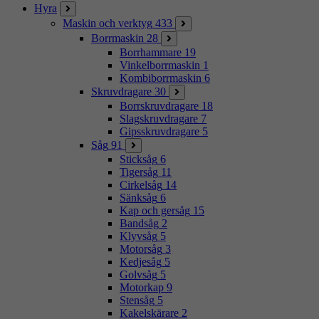
Hyra
Maskin och verktyg
433
Borrmaskin
28
Borrhammare
19
Vinkelborrmaskin
1
Kombiborrmaskin
6
Skruvdragare
30
Borrskruvdragare
18
Slagskruvdragare
7
Gipsskruvdragare
5
Såg
91
Sticksåg
6
Tigersåg
11
Cirkelsåg
14
Sänksåg
6
Kap och gersåg
15
Bandsåg
2
Klyvsåg
5
Motorsåg
3
Kedjesåg
5
Golvsåg
5
Motorkap
9
Stensåg
5
Kakelskärare
2