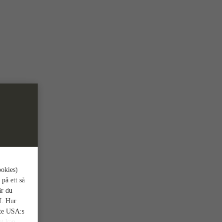
ookies)
 på ett så
är du
U. Hur
nte USA:s
et kan