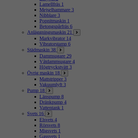
Lamellfräs
1
Mejselhammare
3
Nibblare
3
Popnitmaskin
1
Betongspårfräs
6
Anläggningsmaskin
21
Markvibrator
14
Vibratorstamp
6
Städmaskin
38
Dammsugare
29
Våtdammsugare
4
Högtryckstvätt
3
Övrig maskin
18
Mattstripper
3
Vakuumlyft
3
Pump
18
Länspump
8
Dränkpump
4
Vattentank
1
Svets
16
Elsvets
4
Rörsvets
8
Migsvets
1
Gassvets
1