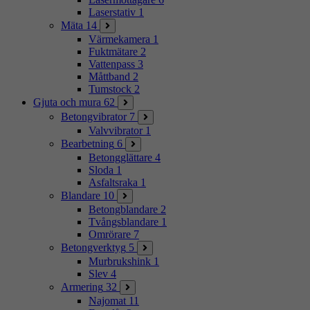
Laserstativ
1
Mäta
14
Värmekamera
1
Fuktmätare
2
Vattenpass
3
Måttband
2
Tumstock
2
Gjuta och mura
62
Betongvibrator
7
Valvvibrator
1
Bearbetning
6
Betongglättare
4
Sloda
1
Asfaltsraka
1
Blandare
10
Betongblandare
2
Tvångsblandare
1
Omrörare
7
Betongverktyg
5
Murbrukshink
1
Slev
4
Armering
32
Najomat
11