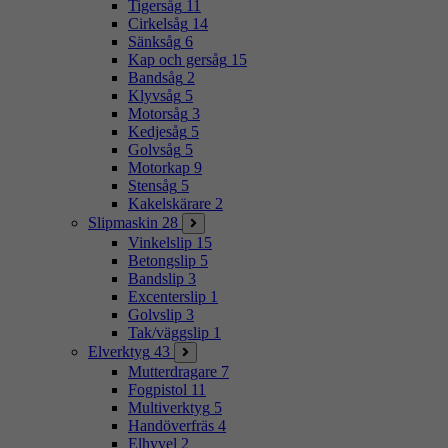
Tigersåg
11
Cirkelsåg
14
Sänksåg
6
Kap och gersåg
15
Bandsåg
2
Klyvsåg
5
Motorsåg
3
Kedjesåg
5
Golvsåg
5
Motorkap
9
Stensåg
5
Kakelskärare
2
Slipmaskin
28
Vinkelslip
15
Betongslip
5
Bandslip
3
Excenterslip
1
Golvslip
3
Tak/väggslip
1
Elverktyg
43
Mutterdragare
7
Fogpistol
11
Multiverktyg
5
Handöverfräs
4
Elhyvel
2