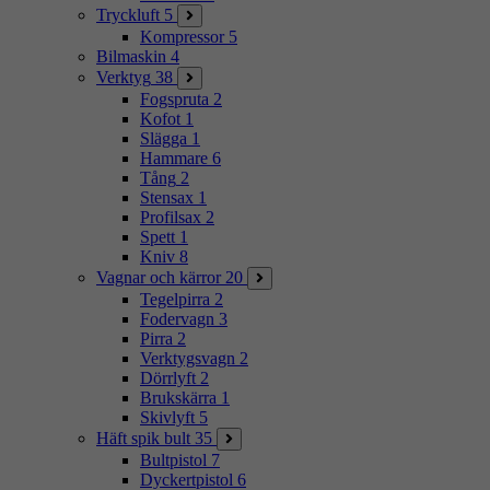
Tryckluft
5
Kompressor
5
Bilmaskin
4
Verktyg
38
Fogspruta
2
Kofot
1
Slägga
1
Hammare
6
Tång
2
Stensax
1
Profilsax
2
Spett
1
Kniv
8
Vagnar och kärror
20
Tegelpirra
2
Fodervagn
3
Pirra
2
Verktygsvagn
2
Dörrlyft
2
Brukskärra
1
Skivlyft
5
Häft spik bult
35
Bultpistol
7
Dyckertpistol
6