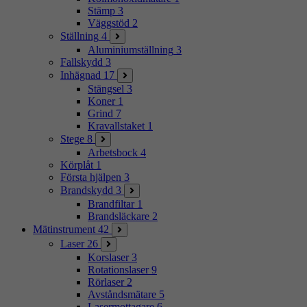
Stämp
3
Väggstöd
2
Ställning
4
Aluminiumställning
3
Fallskydd
3
Inhägnad
17
Stängsel
3
Koner
1
Grind
7
Kravallstaket
1
Stege
8
Arbetsbock
4
Körplåt
1
Första hjälpen
3
Brandskydd
3
Brandfiltar
1
Brandsläckare
2
Mätinstrument
42
Laser
26
Korslaser
3
Rotationslaser
9
Rörlaser
2
Avståndsmätare
5
Lasermottagare
6