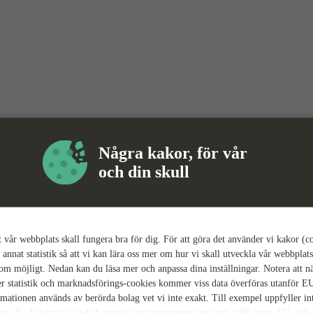
Några kakor, för vår
och din skull
tt vår webbplats skall fungera bra för dig. För att göra det använder vi kakor (c
 annat statistik så att vi kan lära oss mer om hur vi skall utveckla vår webbplats
som möjligt. Nedan kan du läsa mer och anpassa dina inställningar. Notera att n
r statistik och marknadsförings-cookies kommer viss data överföras utanför E
rmationen används av berörda bolag vet vi inte exakt. Till exempel uppfyller i
ing alla de krav gällande hantering av personuppgifter som ställs inom EU, vilk