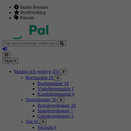
Snabb leverans
Proffsverktyg
Prisvärt
Sök
bland
Logga
tusentals
in
proffsmaskiner
Mina
Meny
Hyra
sidor
Maskin och verktyg
433
Borrmaskin
28
Borrhammare
19
Vinkelborrmaskin
1
Kombiborrmaskin
6
Skruvdragare
30
Borrskruvdragare
18
Slagskruvdragare
7
Gipsskruvdragare
5
Såg
91
Sticksåg
6