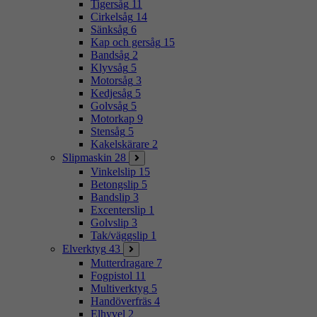
Tigersåg
11
Cirkelsåg
14
Sänksåg
6
Kap och gersåg
15
Bandsåg
2
Klyvsåg
5
Motorsåg
3
Kedjesåg
5
Golvsåg
5
Motorkap
9
Stensåg
5
Kakelskärare
2
Slipmaskin
28
Vinkelslip
15
Betongslip
5
Bandslip
3
Excenterslip
1
Golvslip
3
Tak/väggslip
1
Elverktyg
43
Mutterdragare
7
Fogpistol
11
Multiverktyg
5
Handöverfräs
4
Elhyvel
2