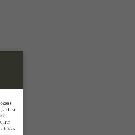
ookies)
 på ett så
är du
U. Hur
nte USA:s
et kan