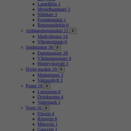
Lamellfräs
1
Mejselhammare
3
Nibblare
3
Popnitmaskin
1
Betongspårfräs
6
Anläggningsmaskin
21
Markvibrator
14
Vibratorstamp
6
Städmaskin
38
Dammsugare
29
Våtdammsugare
4
Högtryckstvätt
3
Övrig maskin
18
Mattstripper
3
Vakuumlyft
3
Pump
18
Länspump
8
Dränkpump
4
Vattentank
1
Svets
16
Elsvets
4
Rörsvets
8
Migsvets
1
Gassvets
1