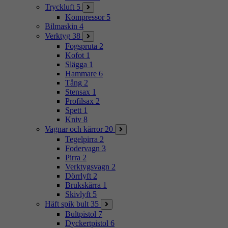
Tryckluft
5
Kompressor
5
Bilmaskin
4
Verktyg
38
Fogspruta
2
Kofot
1
Slägga
1
Hammare
6
Tång
2
Stensax
1
Profilsax
2
Spett
1
Kniv
8
Vagnar och kärror
20
Tegelpirra
2
Fodervagn
3
Pirra
2
Verktygsvagn
2
Dörrlyft
2
Brukskärra
1
Skivlyft
5
Häft spik bult
35
Bultpistol
7
Dyckertpistol
6