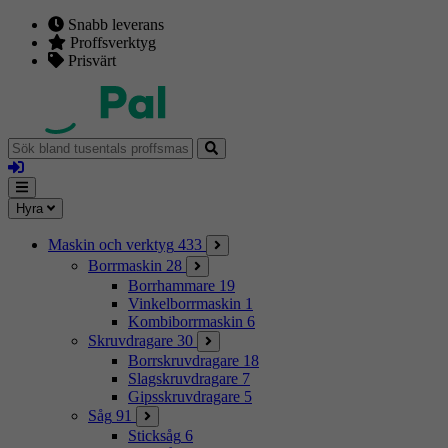
Snabb leverans
Proffsverktyg
Prisvärt
Sök
bland
Logga
tusentals
in
proffsmaskiner
Mina
Meny
Hyra
sidor
Maskin och verktyg
433
Borrmaskin
28
Borrhammare
19
Vinkelborrmaskin
1
Kombiborrmaskin
6
Skruvdragare
30
Borrskruvdragare
18
Slagskruvdragare
7
Gipsskruvdragare
5
Såg
91
Sticksåg
6