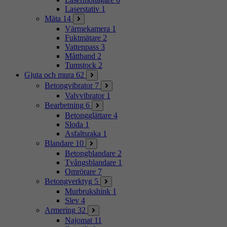
Laserstativ
1
Mäta
14
Värmekamera
1
Fuktmätare
2
Vattenpass
3
Måttband
2
Tumstock
2
Gjuta och mura
62
Betongvibrator
7
Valvvibrator
1
Bearbetning
6
Betongglättare
4
Sloda
1
Asfaltsraka
1
Blandare
10
Betongblandare
2
Tvångsblandare
1
Omrörare
7
Betongverktyg
5
Murbrukshink
1
Slev
4
Armering
32
Najomat
11