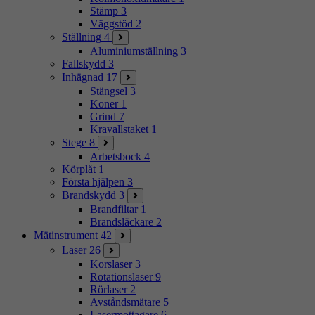
Stämp
3
Väggstöd
2
Ställning
4
Aluminiumställning
3
Fallskydd
3
Inhägnad
17
Stängsel
3
Koner
1
Grind
7
Kravallstaket
1
Stege
8
Arbetsbock
4
Körplåt
1
Första hjälpen
3
Brandskydd
3
Brandfiltar
1
Brandsläckare
2
Mätinstrument
42
Laser
26
Korslaser
3
Rotationslaser
9
Rörlaser
2
Avståndsmätare
5
Lasermottagare
6