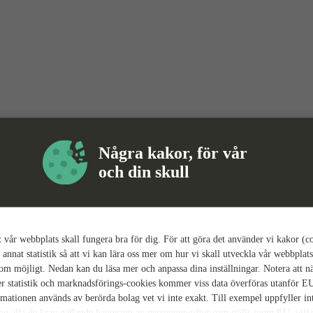
Några kakor, för vår
och din skull
tt vår webbplats skall fungera bra för dig. För att göra det använder vi kakor (c
 annat statistik så att vi kan lära oss mer om hur vi skall utveckla vår webbplats
som möjligt. Nedan kan du läsa mer och anpassa dina inställningar. Notera att n
r statistik och marknadsförings-cookies kommer viss data överföras utanför E
rmationen används av berörda bolag vet vi inte exakt. Till exempel uppfyller i
ing alla de krav gällande hantering av personuppgifter som ställs inom EU, vilk