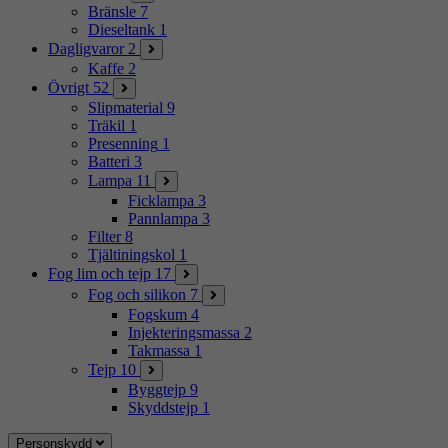
Bränsle
7
Dieseltank
1
Dagligvaror
2
Kaffe
2
Övrigt
52
Slipmaterial
9
Träkil
1
Presenning
1
Batteri
3
Lampa
11
Ficklampa
3
Pannlampa
3
Filter
8
Tjältiningskol
1
Fog lim och tejp
17
Fog och silikon
7
Fogskum
4
Injekteringsmassa
2
Takmassa
1
Tejp
10
Byggtejp
9
Skyddstejp
1
Personskydd