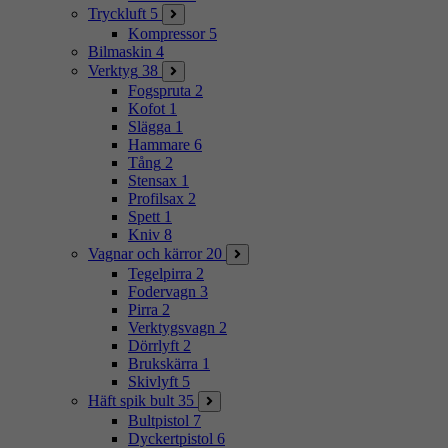
Tryckluft
5
Kompressor
5
Bilmaskin
4
Verktyg
38
Fogspruta
2
Kofot
1
Slägga
1
Hammare
6
Tång
2
Stensax
1
Profilsax
2
Spett
1
Kniv
8
Vagnar och kärror
20
Tegelpirra
2
Fodervagn
3
Pirra
2
Verktygsvagn
2
Dörrlyft
2
Brukskärra
1
Skivlyft
5
Häft spik bult
35
Bultpistol
7
Dyckertpistol
6