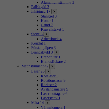
Aluminiumställning
3
Fallskydd
3
Inhägnad
17
Stängsel
3
Koner
1
Grind
7
Kravallstaket
1
Stege
8
Arbetsbock
4
Körplåt
1
Första hjälpen
3
Brandskydd
3
Brandfiltar
1
Brandsläckare
2
Mätinstrument
42
Laser
26
Korslaser
3
Rotationslaser
9
Rörlaser
2
Avståndsmätare
5
Lasermottagare
6
Laserstativ
1
Mäta
14
Värmekamera
1