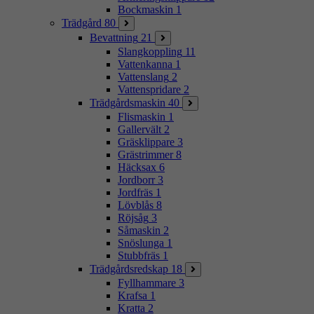
Bockmaskin
1
Trädgård
80
Bevattning
21
Slangkoppling
11
Vattenkanna
1
Vattenslang
2
Vattenspridare
2
Trädgårdsmaskin
40
Flismaskin
1
Gallervält
2
Gräsklippare
3
Grästrimmer
8
Häcksax
6
Jordborr
3
Jordfräs
1
Lövblås
8
Röjsåg
3
Såmaskin
2
Snöslunga
1
Stubbfräs
1
Trädgårdsredskap
18
Fyllhammare
3
Krafsa
1
Kratta
2