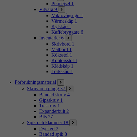
Pikmejsel
1
Vitvara
9
Mikrovågsugn
1
Värmeskåp
1
Kylskåp
1
Kaffebryggare
6
Inventarier
6
Skrivbord
1
Matbord
1
Köksstol
1
Kontorsstol
1
Klädskåp
1
Torkskåp
1
Förbrukningsmaterial
Skruv och plugg
37
Bandad skruv
4
Gipsskruv
1
Träskruv
1
Expanderbult
2
Bits
27
Spik och klammer
18
Dyckert
2
Bandad spik
8