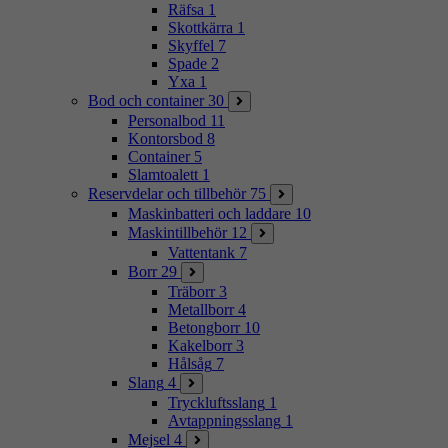
Räfsa
1
Skottkärra
1
Skyffel
7
Spade
2
Yxa
1
Bod och container
30
Personalbod
11
Kontorsbod
8
Container
5
Slamtoalett
1
Reservdelar och tillbehör
75
Maskinbatteri och laddare
10
Maskintillbehör
12
Vattentank
7
Borr
29
Träborr
3
Metallborr
4
Betongborr
10
Kakelborr
3
Hålsåg
7
Slang
4
Tryckluftsslang
1
Avtappningsslang
1
Mejsel
4