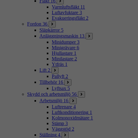
Fläkt
16
Varmluftsfläkt
11
Luftavfuktare
3
Evakueringsfläkt
2
Fordon
36
Släpkärror
5
Anläggningsmaskin
13
Minidumper
3
Minigrävare
6
Hjullastare
1
Minilastare
2
Ytfräs
1
Lift
2
Pallyft
2
Tillbehör
16
Lyftsax
5
Skydd och arbetsmiljö
56
Arbetsmiljö
16
Luftrenare
4
Luftkonditionering
1
Kolmonoxidmätare
1
Stämp
3
Väggstöd
2
Ställning
4