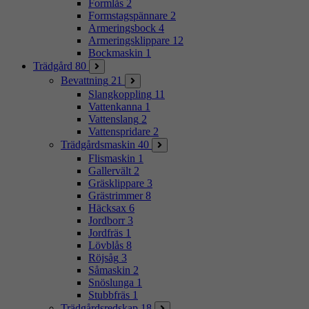
Formlås
2
Formstagspännare
2
Armeringsbock
4
Armeringsklippare
12
Bockmaskin
1
Trädgård
80
Bevattning
21
Slangkoppling
11
Vattenkanna
1
Vattenslang
2
Vattenspridare
2
Trädgårdsmaskin
40
Flismaskin
1
Gallervält
2
Gräsklippare
3
Grästrimmer
8
Häcksax
6
Jordborr
3
Jordfräs
1
Lövblås
8
Röjsåg
3
Såmaskin
2
Snöslunga
1
Stubbfräs
1
Trädgårdsredskap
18