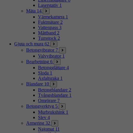
Laserstativ
1
Mäta
14
Värmekamera
1
Fuktmätare
2
Vattenpass
3
Måttband
2
Tumstock
2
Gjuta och mura
62
Betongvibrator
7
Valvvibrator
1
Bearbetning
6
Betongglättare
4
Sloda
1
Asfaltsraka
1
Blandare
10
Betongblandare
2
Tvångsblandare
1
Omrörare
7
Betongverktyg
5
Murbrukshink
1
Slev
4
Armering
32
Najomat
11