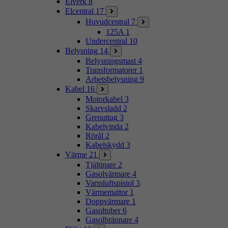
Elverk
8
Elcentral
17
Huvudcentral
7
125A
1
Undercentral
10
Belysning
14
Belysningsmast
4
Transformatorer
1
Arbetsbelysning
9
Kabel
16
Motorkabel
3
Skarvsladd
2
Grenuttag
3
Kabelvinda
2
Rörål
2
Kabelskydd
3
Värme
21
Tjältinare
2
Gasolvärmare
4
Varmluftspistol
3
Värmemattor
1
Doppvärmare
1
Gasoltuber
6
Gasolbrännare
4