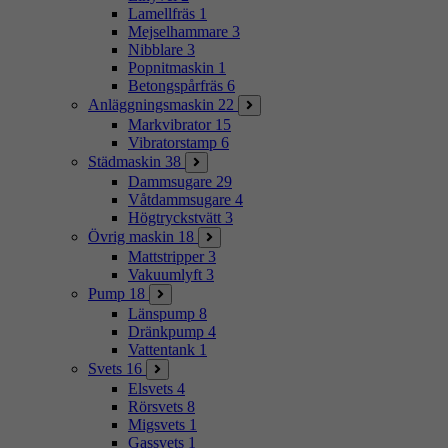
Lamellfräs
1
Mejselhammare
3
Nibblare
3
Popnitmaskin
1
Betongspårfräs
6
Anläggningsmaskin
22
Markvibrator
15
Vibratorstamp
6
Städmaskin
38
Dammsugare
29
Våtdammsugare
4
Högtryckstvätt
3
Övrig maskin
18
Mattstripper
3
Vakuumlyft
3
Pump
18
Länspump
8
Dränkpump
4
Vattentank
1
Svets
16
Elsvets
4
Rörsvets
8
Migsvets
1
Gassvets
1