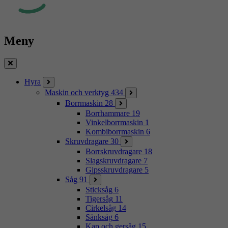
Meny
Stäng
Hyra
Maskin och verktyg
434
Borrmaskin
28
Borrhammare
19
Vinkelborrmaskin
1
Kombiborrmaskin
6
Skruvdragare
30
Borrskruvdragare
18
Slagskruvdragare
7
Gipsskruvdragare
5
Såg
91
Sticksåg
6
Tigersåg
11
Cirkelsåg
14
Sänksåg
6
Kap och gersåg
15