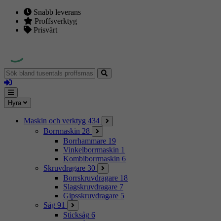
Snabb leverans
Proffsverktyg
Prisvärt
Sök
bland
Logga
tusentals
in
proffsmaskiner
Mina
Meny
Hyra
sidor
Maskin och verktyg
434
Borrmaskin
28
Borrhammare
19
Vinkelborrmaskin
1
Kombiborrmaskin
6
Skruvdragare
30
Borrskruvdragare
18
Slagskruvdragare
7
Gipsskruvdragare
5
Såg
91
Sticksåg
6