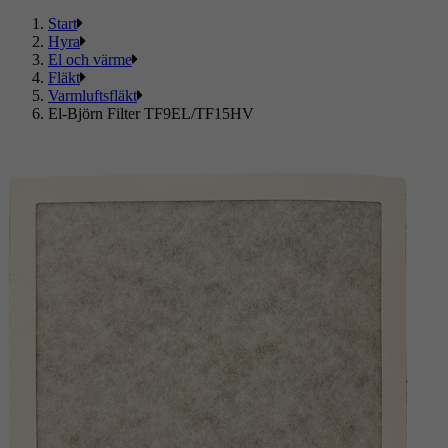
Start
Hyra
El och värme
Fläkt
Varmluftsfläkt
El-Björn Filter TF9EL/TF15HV