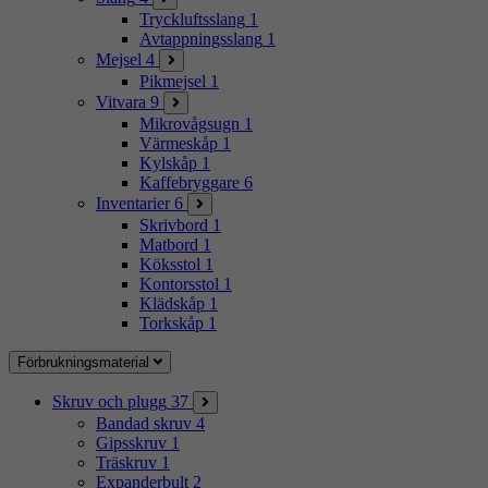
Tryckluftsslang
1
Avtappningsslang
1
Mejsel
4
Pikmejsel
1
Vitvara
9
Mikrovågsugn
1
Värmeskåp
1
Kylskåp
1
Kaffebryggare
6
Inventarier
6
Skrivbord
1
Matbord
1
Köksstol
1
Kontorsstol
1
Klädskåp
1
Torkskåp
1
Förbrukningsmaterial
Skruv och plugg
37
Bandad skruv
4
Gipsskruv
1
Träskruv
1
Expanderbult
2