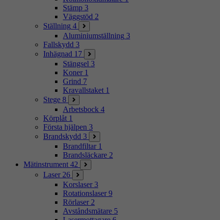
Stämp
3
Väggstöd
2
Ställning
4
Aluminiumställning
3
Fallskydd
3
Inhägnad
17
Stängsel
3
Koner
1
Grind
7
Kravallstaket
1
Stege
8
Arbetsbock
4
Körplåt
1
Första hjälpen
3
Brandskydd
3
Brandfiltar
1
Brandsläckare
2
Mätinstrument
42
Laser
26
Korslaser
3
Rotationslaser
9
Rörlaser
2
Avståndsmätare
5
Lasermottagare
6