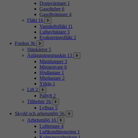
Doppvärmare
1
Gasoltuber
6
Gasolbrännare
4
Fläkt
16
Varmluftsfläkt
11
Luftavfuktare
3
Evakueringsfläkt
2
Fordon
36
Släpkärror
5
Anläggningsmaskin
13
Minidumper
3
Minigrävare
6
Hjullastare
1
Minilastare
2
Ytfräs
1
Lift
2
Pallyft
2
Tillbehör
16
Lyftsax
5
Skydd och arbetsmiljö
56
Arbetsmiljö
16
Luftrenare
4
Luftkonditionering
1
Kolmonoxidmätare
1