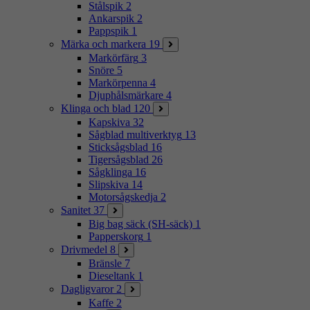
Stålspik
2
Ankarspik
2
Pappspik
1
Märka och markera
19
Markörfärg
3
Snöre
5
Markörpenna
4
Djuphålsmärkare
4
Klinga och blad
120
Kapskiva
32
Sågblad multiverktyg
13
Sticksågsblad
16
Tigersågsblad
26
Sågklinga
16
Slipskiva
14
Motorsågskedja
2
Sanitet
37
Big bag säck (SH-säck)
1
Papperskorg
1
Drivmedel
8
Bränsle
7
Dieseltank
1
Dagligvaror
2
Kaffe
2