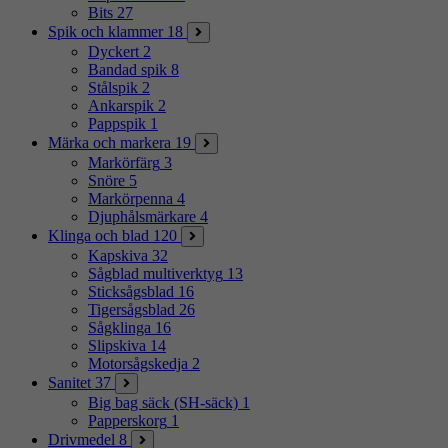
Bits
27
Spik och klammer
18
Dyckert
2
Bandad spik
8
Stålspik
2
Ankarspik
2
Pappspik
1
Märka och markera
19
Markörfärg
3
Snöre
5
Markörpenna
4
Djuphålsmärkare
4
Klinga och blad
120
Kapskiva
32
Sågblad multiverktyg
13
Sticksågsblad
16
Tigersågsblad
26
Sågklinga
16
Slipskiva
14
Motorsågskedja
2
Sanitet
37
Big bag säck (SH-säck)
1
Papperskorg
1
Drivmedel
8