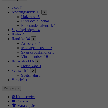
Skor
7
Andningsskydd
16
Halvmask
5
Filter och tillbehör
1
Filtrerande halvmask
1
Skyddsglasögon
4
Hjälm
2
Handske
34
Armskydd
4
Montagehandske
13
Skärskyddshandske
3
Vinterhandske
10
Hörselskydd
6
Hörselkåpa
1
Svetsvisir
1
Svetshjälm
1
Varselväst
1
Kampanj
Kundservice
Om oss
Våra depåer