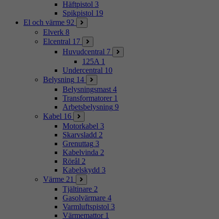
Häftpistol
3
Spikpistol
19
El och värme
92
Elverk
8
Elcentral
17
Huvudcentral
7
125A
1
Undercentral
10
Belysning
14
Belysningsmast
4
Transformatorer
1
Arbetsbelysning
9
Kabel
16
Motorkabel
3
Skarvsladd
2
Grenuttag
3
Kabelvinda
2
Rörål
2
Kabelskydd
3
Värme
21
Tjältinare
2
Gasolvärmare
4
Varmluftspistol
3
Värmemattor
1