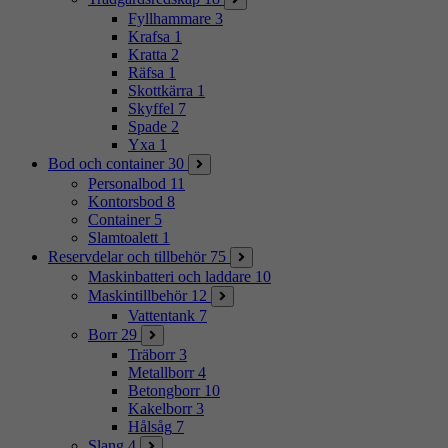
Fyllhammare
3
Krafsa
1
Kratta
2
Räfsa
1
Skottkärra
1
Skyffel
7
Spade
2
Yxa
1
Bod och container
30
Personalbod
11
Kontorsbod
8
Container
5
Slamtoalett
1
Reservdelar och tillbehör
75
Maskinbatteri och laddare
10
Maskintillbehör
12
Vattentank
7
Borr
29
Träborr
3
Metallborr
4
Betongborr
10
Kakelborr
3
Hålsåg
7
Slang
4