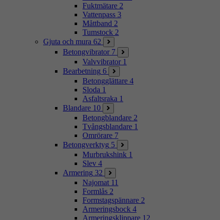
Fuktmätare
2
Vattenpass
3
Måttband
2
Tumstock
2
Gjuta och mura
62
Betongvibrator
7
Valvvibrator
1
Bearbetning
6
Betongglättare
4
Sloda
1
Asfaltsraka
1
Blandare
10
Betongblandare
2
Tvångsblandare
1
Omrörare
7
Betongverktyg
5
Murbrukshink
1
Slev
4
Armering
32
Najomat
11
Formlås
2
Formstagspännare
2
Armeringsbock
4
Armeringsklippare
12