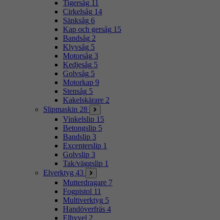
Tigersåg
11
Cirkelsåg
14
Sänksåg
6
Kap och gersåg
15
Bandsåg
2
Klyvsåg
5
Motorsåg
3
Kedjesåg
5
Golvsåg
5
Motorkap
9
Stensåg
5
Kakelskärare
2
Slipmaskin
28
Vinkelslip
15
Betongslip
5
Bandslip
3
Excenterslip
1
Golvslip
3
Tak/väggslip
1
Elverktyg
43
Mutterdragare
7
Fogpistol
11
Multiverktyg
5
Handöverfräs
4
Elhyvel
2