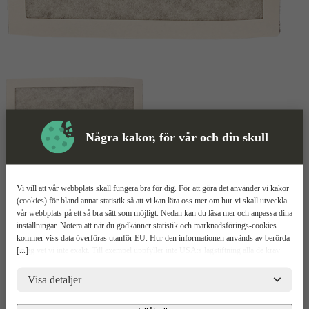
Några kakor, för vår och din skull
Vi vill att vår webbplats skall fungera bra för dig. För att göra det använder vi kakor
(cookies) för bland annat statistik så att vi kan lära oss mer om hur vi skall utveckla
Filter
vår webbplats på ett så bra sätt som möjligt. Nedan kan du läsa mer och anpassa dina
Mer information
inställningar. Notera att när du godkänner statistik och marknadsförings-cookies
kommer viss data överföras utanför EU. Hur den informationen används av berörda
El-Björn TF9EL/TF15HV
[...]
bolag vet vi inte exakt. Till exempel uppfyller inte USA:s lagstiftning alla de krav
gällande hantering av personuppgifter som ställs inom EU, vilket kan innebära vissa
risker för dina personuppgifter. De berörda bolagen måste lämna över uppgifter till
Visa detaljer
Vital del av maskinerna
brottsbekämpande myndigheter i USA om de får en sådan begäran. Det kan dock
Passar TF9EL
vara svårt eller omöjligt för dig att hävda dina rättigheter, t.ex. rätten till radering,
Passar TF15HV