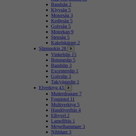
Bandsåg
2
Klyvsåg
5
Motorsåg
3
Kedjesåg
5
Golvsåg
5
Motorkap
9
Stensåg
5
Kakelskärare
2
Slipmaskin
28
Vinkelslip
15
Betongslip
5
Bandslip
3
Excenterslip
1
Golvslip
3
Tak/väggslip
1
Elverktyg
43
Mutterdragare
7
Fogpistol
11
Multiverktyg
5
Handöverfräs
4
Elhyvel
2
Lamellfräs
1
Mejselhammare
3
Nibblare
3