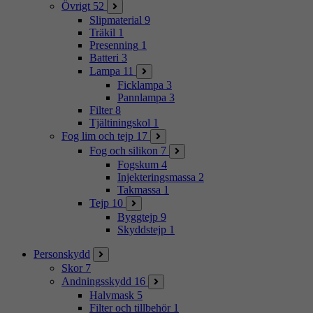
Övrigt
52
Slipmaterial
9
Träkil
1
Presenning
1
Batteri
3
Lampa
11
Ficklampa
3
Pannlampa
3
Filter
8
Tjältiningskol
1
Fog lim och tejp
17
Fog och silikon
7
Fogskum
4
Injekteringsmassa
2
Takmassa
1
Tejp
10
Byggtejp
9
Skyddstejp
1
Personskydd
Skor
7
Andningsskydd
16
Halvmask
5
Filter och tillbehör
1