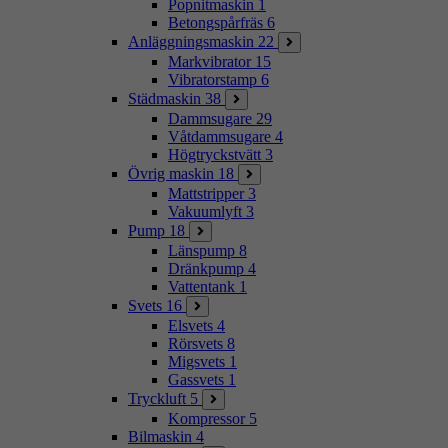
Popnitmaskin
1
Betongspårfräs
6
Anläggningsmaskin
22
Markvibrator
15
Vibratorstamp
6
Städmaskin
38
Dammsugare
29
Våtdammsugare
4
Högtryckstvätt
3
Övrig maskin
18
Mattstripper
3
Vakuumlyft
3
Pump
18
Länspump
8
Dränkpump
4
Vattentank
1
Svets
16
Elsvets
4
Rörsvets
8
Migsvets
1
Gassvets
1
Tryckluft
5
Kompressor
5
Bilmaskin
4