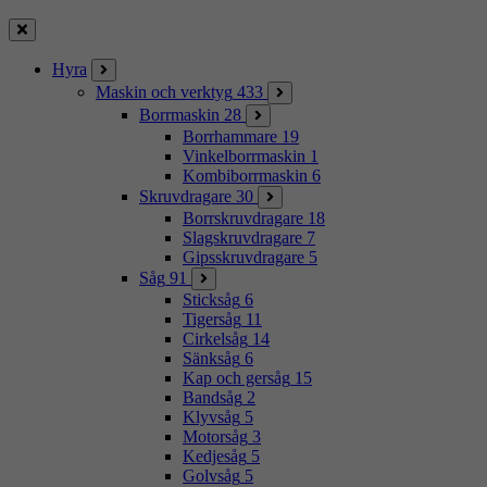
Stäng
Hyra
Maskin och verktyg
433
Borrmaskin
28
Borrhammare
19
Vinkelborrmaskin
1
Kombiborrmaskin
6
Skruvdragare
30
Borrskruvdragare
18
Slagskruvdragare
7
Gipsskruvdragare
5
Såg
91
Sticksåg
6
Tigersåg
11
Cirkelsåg
14
Sänksåg
6
Kap och gersåg
15
Bandsåg
2
Klyvsåg
5
Motorsåg
3
Kedjesåg
5
Golvsåg
5