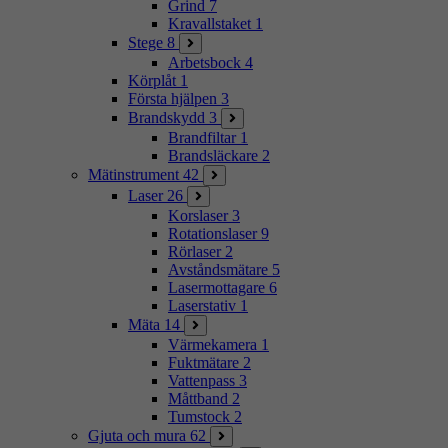
Grind
7
Kravallstaket
1
Stege
8
Arbetsbock
4
Körplåt
1
Första hjälpen
3
Brandskydd
3
Brandfiltar
1
Brandsläckare
2
Mätinstrument
42
Laser
26
Korslaser
3
Rotationslaser
9
Rörlaser
2
Avståndsmätare
5
Lasermottagare
6
Laserstativ
1
Mäta
14
Värmekamera
1
Fuktmätare
2
Vattenpass
3
Måttband
2
Tumstock
2
Gjuta och mura
62