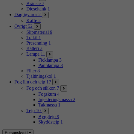
Bränsle
7
Dieseltank
1
Dagligvaror
2
Kaffe
2
Övrigt
52
Slipmaterial
9
Träkil
1
Presenning
1
Batteri
3
Lampa
11
Ficklampa
3
Pannlampa
3
Filter
8
Tjältiningskol
1
Fog lim och tejp
17
Fog och silikon
7
Fogskum
4
Injekteringsmassa
2
Takmassa
1
Tejp
10
Byggtejp
9
Skyddstejp
1
Personskydd