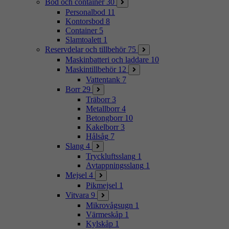
Bod och container
30
Personalbod
11
Kontorsbod
8
Container
5
Slamtoalett
1
Reservdelar och tillbehör
75
Maskinbatteri och laddare
10
Maskintillbehör
12
Vattentank
7
Borr
29
Träborr
3
Metallborr
4
Betongborr
10
Kakelborr
3
Hålsåg
7
Slang
4
Tryckluftsslang
1
Avtappningsslang
1
Mejsel
4
Pikmejsel
1
Vitvara
9
Mikrovågsugn
1
Värmeskåp
1
Kylskåp
1