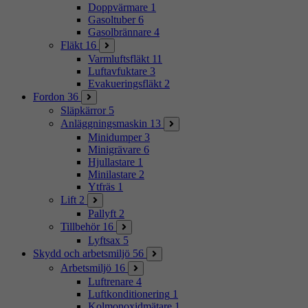
Doppvärmare
1
Gasoltuber
6
Gasolbrännare
4
Fläkt
16
Varmluftsfläkt
11
Luftavfuktare
3
Evakueringsfläkt
2
Fordon
36
Släpkärror
5
Anläggningsmaskin
13
Minidumper
3
Minigrävare
6
Hjullastare
1
Minilastare
2
Ytfräs
1
Lift
2
Pallyft
2
Tillbehör
16
Lyftsax
5
Skydd och arbetsmiljö
56
Arbetsmiljö
16
Luftrenare
4
Luftkonditionering
1
Kolmonoxidmätare
1