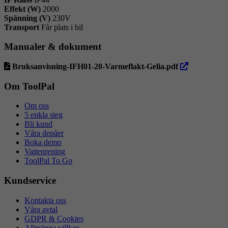
Effekt (W)
2000
Spänning (V)
230V
Transport
Får plats i bil
Manualer & dokument
öppna
Bruksanvisning-IFH01-20-Varmeflakt-Gelia.pdf
i
ny
Om ToolPal
flik
Om oss
5 enkla steg
Bli kund
Våra depåer
Boka demo
Vattenrening
ToolPal To Go
Kundservice
Kontakta oss
Våra avtal
GDPR & Cookies
Allmänna villkor