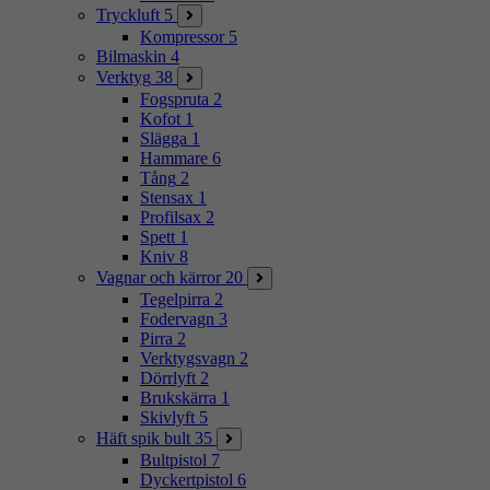
Tryckluft
5
Kompressor
5
Bilmaskin
4
Verktyg
38
Fogspruta
2
Kofot
1
Slägga
1
Hammare
6
Tång
2
Stensax
1
Profilsax
2
Spett
1
Kniv
8
Vagnar och kärror
20
Tegelpirra
2
Fodervagn
3
Pirra
2
Verktygsvagn
2
Dörrlyft
2
Brukskärra
1
Skivlyft
5
Häft spik bult
35
Bultpistol
7
Dyckertpistol
6