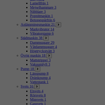
Lamellfräs
1
Mejselhammare
3
Nibblare
3
Popnitmaskin
1
Betongspårfräs
6
Anläggningsmaskin
21
Markvibrator
14
Vibratorstamp
6
Städmaskin
38
Dammsugare
29
Våtdammsugare
4
Högtryckstvätt
3
Övrig maskin
18
Mattstripper
3
Vakuumlyft
3
Pump
18
Länspump
8
Dränkpump
4
Vattentank
1
Svets
16
Elsvets
4
Rörsvets
8
Migsvets
1
Gassvets
1