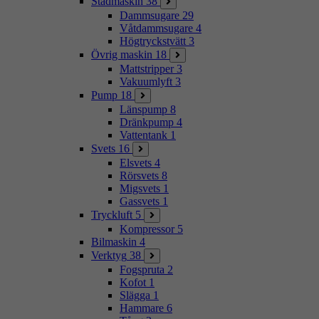
Städmaskin
38
Dammsugare
29
Våtdammsugare
4
Högtryckstvätt
3
Övrig maskin
18
Mattstripper
3
Vakuumlyft
3
Pump
18
Länspump
8
Dränkpump
4
Vattentank
1
Svets
16
Elsvets
4
Rörsvets
8
Migsvets
1
Gassvets
1
Tryckluft
5
Kompressor
5
Bilmaskin
4
Verktyg
38
Fogspruta
2
Kofot
1
Slägga
1
Hammare
6