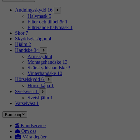
Andningsskydd
16
Halvmask
5
Filter och tillbehör
1
Filtrerande halvmask
1
Skor
7
Skyddsglasögon
4
Hjälm
2
Handske
34
Armskydd
4
Montagehandske
13
Skärskyddshandske
3
Vinterhandske
10
Hörselskydd
6
Hörselkåpa
1
Svetsvisir
1
Svetshjälm
1
Varselväst
1
Kampanj
Kundservice
Om oss
Våra depåer