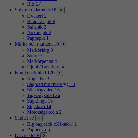
Bits
27
Spik och klammer
18
Dyckert
2
Bandad spik
8
Stålspik
2
Ankarspik
2
Pappspik
1
Märka och markera
19
Markörfärg
3
Snöre
5
Markörpenna
4
Djuphålsmärkare
4
Klinga och blad
120
Kapskiva
32
Sågblad multiverktyg
13
Sticksågsblad
16
Tigersågsblad
26
Sågklinga
16
Slipskiva
14
Motorsågskedja
2
Sanitet
37
Big bag säck (SH-säck)
1
Papperskorg
1
Drivmedel
8