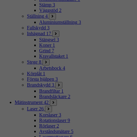
Stämp
3
Väggstöd
2
Ställning
4
Aluminiumställning
3
Fallskydd
3
Inhägnad
17
Stängsel
3
Koner
1
Grind
7
Kravallstaket
1
Stege
8
Arbetsbock
4
Körplåt
1
Första hjälpen
3
Brandskydd
3
Brandfiltar
1
Brandsläckare
2
Mätinstrument
42
Laser
26
Korslaser
3
Rotationslaser
9
Rörlaser
2
Avståndsmätare
5
Lasermottagare
6