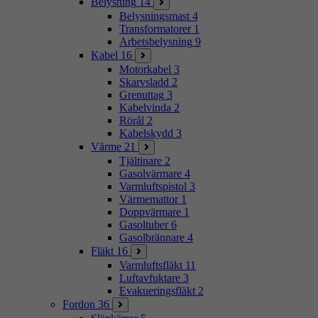
Belysning
14
Belysningsmast
4
Transformatorer
1
Arbetsbelysning
9
Kabel
16
Motorkabel
3
Skarvsladd
2
Grenuttag
3
Kabelvinda
2
Rörål
2
Kabelskydd
3
Värme
21
Tjältinare
2
Gasolvärmare
4
Varmluftspistol
3
Värmemattor
1
Doppvärmare
1
Gasoltuber
6
Gasolbrännare
4
Fläkt
16
Varmluftsfläkt
11
Luftavfuktare
3
Evakueringsfläkt
2
Fordon
36