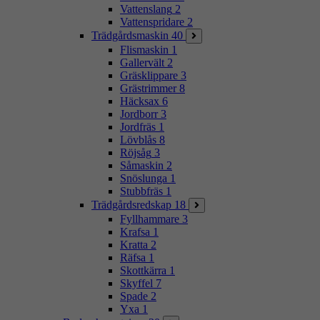
Vattenslang
2
Vattenspridare
2
Trädgårdsmaskin
40
Flismaskin
1
Gallervält
2
Gräsklippare
3
Grästrimmer
8
Häcksax
6
Jordborr
3
Jordfräs
1
Lövblås
8
Röjsåg
3
Såmaskin
2
Snöslunga
1
Stubbfräs
1
Trädgårdsredskap
18
Fyllhammare
3
Krafsa
1
Kratta
2
Räfsa
1
Skottkärra
1
Skyffel
7
Spade
2
Yxa
1