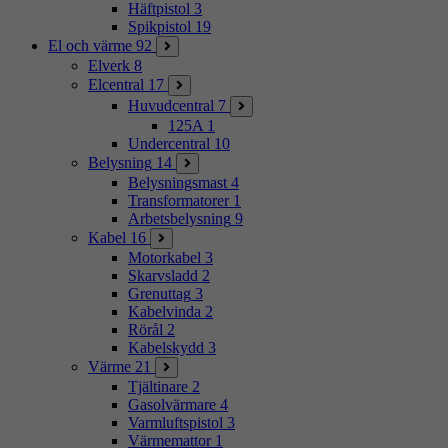
Häftpistol
3
Spikpistol
19
El och värme
92
Elverk
8
Elcentral
17
Huvudcentral
7
125A
1
Undercentral
10
Belysning
14
Belysningsmast
4
Transformatorer
1
Arbetsbelysning
9
Kabel
16
Motorkabel
3
Skarvsladd
2
Grenuttag
3
Kabelvinda
2
Rörål
2
Kabelskydd
3
Värme
21
Tjältinare
2
Gasolvärmare
4
Varmluftspistol
3
Värmemattor
1