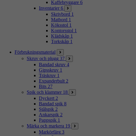
Kaffebryggare
6
Inventarier
6
Skrivbord
1
Matbord
1
Köksstol
1
Kontorsstol
1
Klädskåp
1
Torkskåp
1
Förbrukningsmaterial
Skruv och plugg
37
Bandad skruv
4
Gipsskruv
1
Träskruv
1
Expanderbult
2
Bits
27
Spik och klammer
18
Dyckert
2
Bandad spik
8
Stålspik
2
Ankarspik
2
Pappspik
1
Märka och markera
19
Markörfärg
3