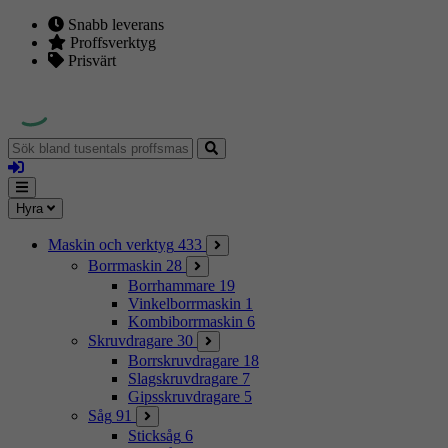
Snabb leverans
Proffsverktyg
Prisvärt
Sök
bland
Logga
tusentals
in
proffsmaskiner
Mina
Meny
Hyra
sidor
Maskin och verktyg
433
Borrmaskin
28
Borrhammare
19
Vinkelborrmaskin
1
Kombiborrmaskin
6
Skruvdragare
30
Borrskruvdragare
18
Slagskruvdragare
7
Gipsskruvdragare
5
Såg
91
Sticksåg
6