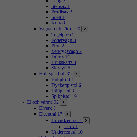
Tång
2
Stensax
1
Profilsax
2
Spett
1
Kniv
8
Vagnar och kärror
20
Tegelpirra
2
Fodervagn
3
Pirra
2
Verktygsvagn
2
Dörrlyft
2
Brukskärra
1
Skivlyft
5
Häft spik bult
35
Bultpistol
7
Dyckertpistol
6
Häftpistol
3
Spikpistol
19
El och värme
92
Elverk
8
Elcentral
17
Huvudcentral
7
125A
1
Undercentral
10