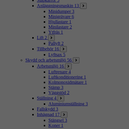
Släpkärror
5
Anläggningsmaskin
13
Minidumper
3
Minigrävare
6
Hjullastare
1
Minilastare
2
Ytfräs
1
Lift
2
Pallyft
2
Tillbehör
16
Lyftsax
5
Skydd och arbetsmiljö
56
Arbetsmiljö
16
Luftrenare
4
Luftkonditionering
1
Kolmonoxidmätare
1
Stämp
3
Väggstöd
2
Ställning
4
Aluminiumställning
3
Fallskydd
3
Inhägnad
17
Stängsel
3
Koner
1