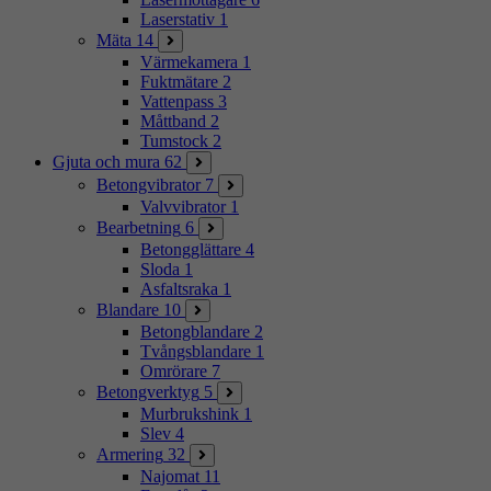
Laserstativ
1
Mäta
14
Värmekamera
1
Fuktmätare
2
Vattenpass
3
Måttband
2
Tumstock
2
Gjuta och mura
62
Betongvibrator
7
Valvvibrator
1
Bearbetning
6
Betongglättare
4
Sloda
1
Asfaltsraka
1
Blandare
10
Betongblandare
2
Tvångsblandare
1
Omrörare
7
Betongverktyg
5
Murbrukshink
1
Slev
4
Armering
32
Najomat
11