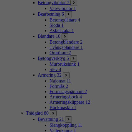
Betongvibrator
7
Valvvibrator
1
Bearbetning
6
Betongglättare
4
Sloda
1
Asfaltsraka
1
Blandare
10
Betongblandare
2
Tvångsblandare
1
Omrörare
7
Betongverktyg
5
Murbrukshink
1
Slev
4
Armering
32
Najomat
11
Formlås
2
Formstagspännare
2
Armeringsbock
4
Armeringsklippare
12
Bockmaskin
1
Trädgård
80
Bevattning
21
Slangkoppling
11
Vattenkanna
1