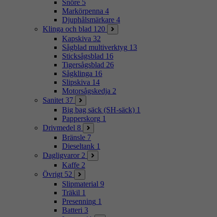
Snöre
5
Markörpenna
4
Djuphålsmärkare
4
Klinga och blad
120
Kapskiva
32
Sågblad multiverktyg
13
Sticksågsblad
16
Tigersågsblad
26
Sågklinga
16
Slipskiva
14
Motorsågskedja
2
Sanitet
37
Big bag säck (SH-säck)
1
Papperskorg
1
Drivmedel
8
Bränsle
7
Dieseltank
1
Dagligvaror
2
Kaffe
2
Övrigt
52
Slipmaterial
9
Träkil
1
Presenning
1
Batteri
3