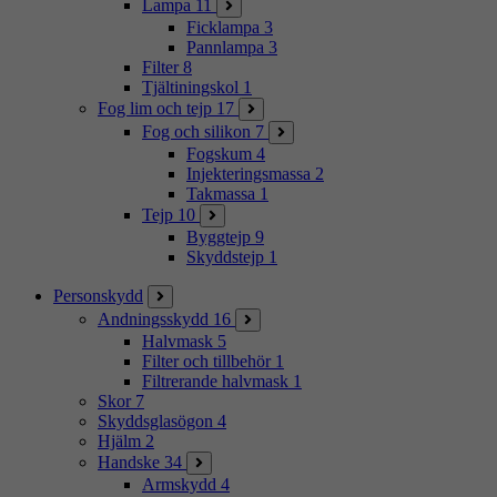
Lampa
11
Ficklampa
3
Pannlampa
3
Filter
8
Tjältiningskol
1
Fog lim och tejp
17
Fog och silikon
7
Fogskum
4
Injekteringsmassa
2
Takmassa
1
Tejp
10
Byggtejp
9
Skyddstejp
1
Personskydd
Andningsskydd
16
Halvmask
5
Filter och tillbehör
1
Filtrerande halvmask
1
Skor
7
Skyddsglasögon
4
Hjälm
2
Handske
34
Armskydd
4