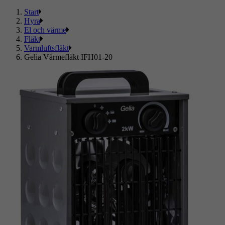
Start
Hyra
El och värme
Fläkt
Varmluftsfläkt
Gelia Värmefläkt IFH01-20