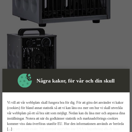
Några kakor, för vår och din skull
Värmefläkt
Mer information
Vi vill att vår webbplats skall fungera bra för dig. För att göra det använder vi kakor
Gelia IFH01-20
(cookies) för bland annat statistik så att vi kan lära oss mer om hur vi skall utveckla
vår webbplats på ett så bra sätt som möjligt. Nedan kan du läsa mer och anpassa dina
inställningar. Notera att när du godkänner statistik och marknadsförings-cookies
2 kW effekt
kommer viss data överföras utanför EU. Hur den informationen används av berörda
IP44 kapslingsklass
[...]
bolag vet vi inte exakt. Till exempel uppfyller inte USA:s lagstiftning alla de krav
Steglös termostat