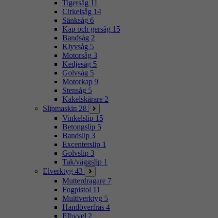
Tigersåg
11
Cirkelsåg
14
Sänksåg
6
Kap och gersåg
15
Bandsåg
2
Klyvsåg
5
Motorsåg
3
Kedjesåg
5
Golvsåg
5
Motorkap
9
Stensåg
5
Kakelskärare
2
Slipmaskin
28
Vinkelslip
15
Betongslip
5
Bandslip
3
Excenterslip
1
Golvslip
3
Tak/väggslip
1
Elverktyg
43
Mutterdragare
7
Fogpistol
11
Multiverktyg
5
Handöverfräs
4
Elhyvel
2