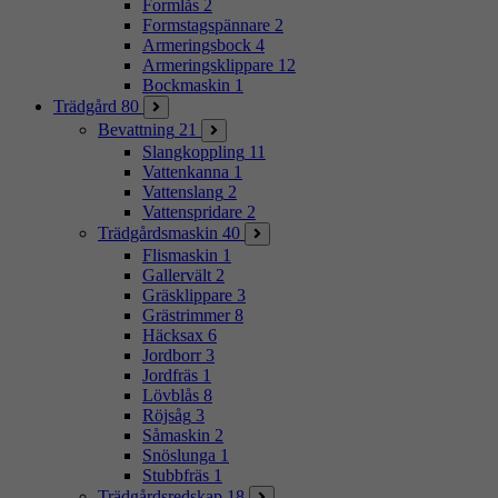
Formlås
2
Formstagspännare
2
Armeringsbock
4
Armeringsklippare
12
Bockmaskin
1
Trädgård
80
Bevattning
21
Slangkoppling
11
Vattenkanna
1
Vattenslang
2
Vattenspridare
2
Trädgårdsmaskin
40
Flismaskin
1
Gallervält
2
Gräsklippare
3
Grästrimmer
8
Häcksax
6
Jordborr
3
Jordfräs
1
Lövblås
8
Röjsåg
3
Såmaskin
2
Snöslunga
1
Stubbfräs
1
Trädgårdsredskap
18