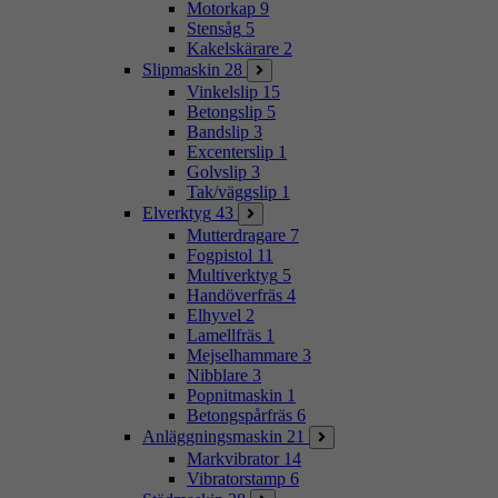
Motorkap
9
Stensåg
5
Kakelskärare
2
Slipmaskin
28
Vinkelslip
15
Betongslip
5
Bandslip
3
Excenterslip
1
Golvslip
3
Tak/väggslip
1
Elverktyg
43
Mutterdragare
7
Fogpistol
11
Multiverktyg
5
Handöverfräs
4
Elhyvel
2
Lamellfräs
1
Mejselhammare
3
Nibblare
3
Popnitmaskin
1
Betongspårfräs
6
Anläggningsmaskin
21
Markvibrator
14
Vibratorstamp
6