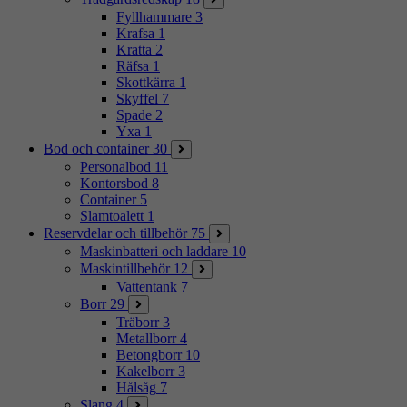
Fyllhammare
3
Krafsa
1
Kratta
2
Räfsa
1
Skottkärra
1
Skyffel
7
Spade
2
Yxa
1
Bod och container
30
Personalbod
11
Kontorsbod
8
Container
5
Slamtoalett
1
Reservdelar och tillbehör
75
Maskinbatteri och laddare
10
Maskintillbehör
12
Vattentank
7
Borr
29
Träborr
3
Metallborr
4
Betongborr
10
Kakelborr
3
Hålsåg
7
Slang
4