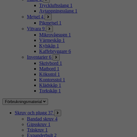
Tryckluftsslang
1
Avtappningsslang
1
Mejsel
4
Pikmejsel
1
Vitvara
9
Mikrovågsugn
1
Värmeskåp
1
Kylskåp
1
Kaffebryggare
6
Inventarier
6
Skrivbord
1
Matbord
1
Köksstol
1
Kontorsstol
1
Klädskåp
1
Torkskåp
1
Förbrukningsmaterial
Skruv och plugg
37
Bandad skruv
4
Gipsskruv
1
Träskruv
1
Expanderbult
2