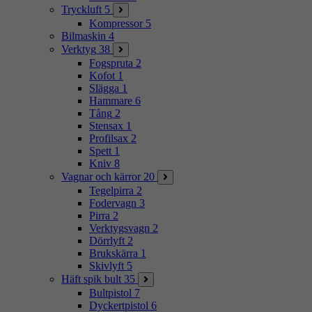
Tryckluft
5
Kompressor
5
Bilmaskin
4
Verktyg
38
Fogspruta
2
Kofot
1
Slägga
1
Hammare
6
Tång
2
Stensax
1
Profilsax
2
Spett
1
Kniv
8
Vagnar och kärror
20
Tegelpirra
2
Fodervagn
3
Pirra
2
Verktygsvagn
2
Dörrlyft
2
Brukskärra
1
Skivlyft
5
Häft spik bult
35
Bultpistol
7
Dyckertpistol
6