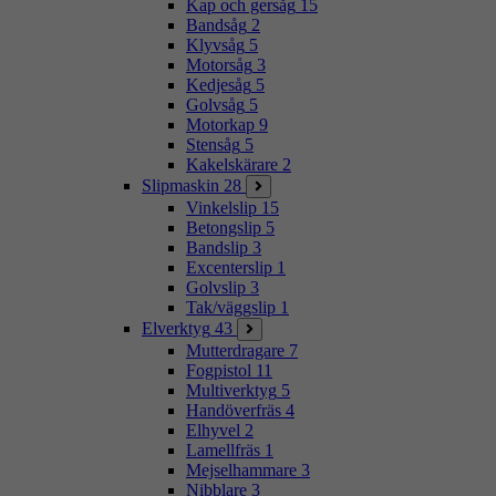
Kap och gersåg
15
Bandsåg
2
Klyvsåg
5
Motorsåg
3
Kedjesåg
5
Golvsåg
5
Motorkap
9
Stensåg
5
Kakelskärare
2
Slipmaskin
28
Vinkelslip
15
Betongslip
5
Bandslip
3
Excenterslip
1
Golvslip
3
Tak/väggslip
1
Elverktyg
43
Mutterdragare
7
Fogpistol
11
Multiverktyg
5
Handöverfräs
4
Elhyvel
2
Lamellfräs
1
Mejselhammare
3
Nibblare
3