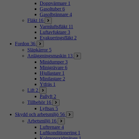
Doppvärmare
1
Gasoltuber
6
Gasolbrännare
4
Fläkt
16
Varmluftsfläkt
11
Luftavfuktare
3
Evakueringsfläkt
2
Fordon
36
Släpkärror
5
Anläggningsmaskin
13
Minidumper
3
Minigrävare
6
Hjullastare
1
Minilastare
2
Ytfräs
1
Lift
2
Pallyft
2
Tillbehör
16
Lyftsax
5
Skydd och arbetsmiljö
56
Arbetsmiljö
16
Luftrenare
4
Luftkonditionering
1
Kolmonoxidmätare
1