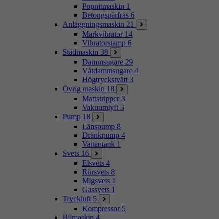
Popnitmaskin
1
Betongspårfräs
6
Anläggningsmaskin
21
Markvibrator
14
Vibratorstamp
6
Städmaskin
38
Dammsugare
29
Våtdammsugare
4
Högtryckstvätt
3
Övrig maskin
18
Mattstripper
3
Vakuumlyft
3
Pump
18
Länspump
8
Dränkpump
4
Vattentank
1
Svets
16
Elsvets
4
Rörsvets
8
Migsvets
1
Gassvets
1
Tryckluft
5
Kompressor
5
Bilmaskin
4