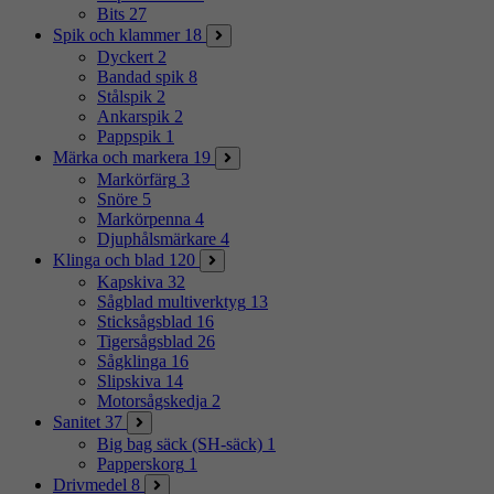
Bits
27
Spik och klammer
18
Dyckert
2
Bandad spik
8
Stålspik
2
Ankarspik
2
Pappspik
1
Märka och markera
19
Markörfärg
3
Snöre
5
Markörpenna
4
Djuphålsmärkare
4
Klinga och blad
120
Kapskiva
32
Sågblad multiverktyg
13
Sticksågsblad
16
Tigersågsblad
26
Sågklinga
16
Slipskiva
14
Motorsågskedja
2
Sanitet
37
Big bag säck (SH-säck)
1
Papperskorg
1
Drivmedel
8