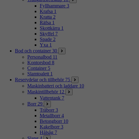
Fyllhammare
3
Krafsa
1
Kratta
2
Räfsa
1
Skottkärra
1
Skyffel
7
Spade
2
Yxa
1
Bod och container
30
Personalbod
11
Kontorsbod
8
Container
5
Slamtoalett
1
Reservdelar och tillbehör
75
Maskinbatteri och laddare
10
Maskintillbehör
12
Vattentank
7
Borr
29
Träborr
3
Metallborr
4
Betongborr
10
Kakelborr
3
Hålsåg
7
Slang
4