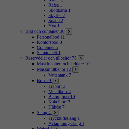
Räfsa
1
Skottkärra
1
Skyffel
7
Spade
2
Yxa
1
Bod och container
30
Personalbod
11
Kontorsbod
8
Container
5
Slamtoalett
1
Reservdelar och tillbehör
75
Maskinbatteri och laddare
10
Maskintillbehör
12
Vattentank
7
Borr
29
Träborr
3
Metallborr
4
Betongborr
10
Kakelborr
3
Hålsåg
7
Slang
4
Tryckluftsslang
1
Avtappningsslang
1
Mejsel
4