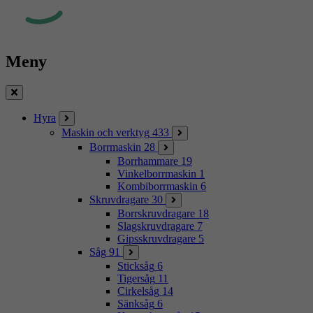
Meny
Stäng
Hyra
Maskin och verktyg
433
Borrmaskin
28
Borrhammare
19
Vinkelborrmaskin
1
Kombiborrmaskin
6
Skruvdragare
30
Borrskruvdragare
18
Slagskruvdragare
7
Gipsskruvdragare
5
Såg
91
Sticksåg
6
Tigersåg
11
Cirkelsåg
14
Sänksåg
6