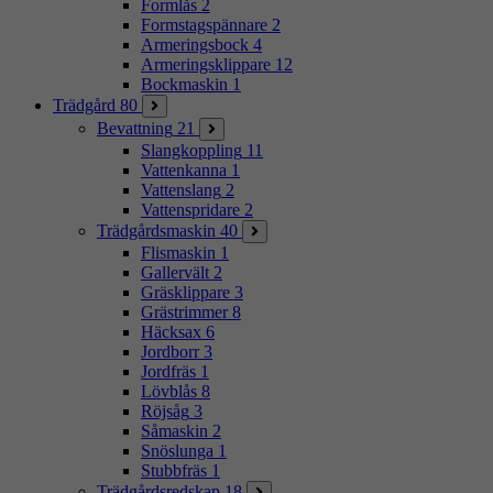
Formlås
2
Formstagspännare
2
Armeringsbock
4
Armeringsklippare
12
Bockmaskin
1
Trädgård
80
Bevattning
21
Slangkoppling
11
Vattenkanna
1
Vattenslang
2
Vattenspridare
2
Trädgårdsmaskin
40
Flismaskin
1
Gallervält
2
Gräsklippare
3
Grästrimmer
8
Häcksax
6
Jordborr
3
Jordfräs
1
Lövblås
8
Röjsåg
3
Såmaskin
2
Snöslunga
1
Stubbfräs
1
Trädgårdsredskap
18