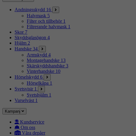
Andningsskydd
16
Halvmask
5
Filter och tillbehör
1
Filtrerande halvmask
1
Skor
7
Skyddsglasögon
4
Hjälm
2
Handske
34
Armskydd
4
Montagehandske
13
Skärskyddshandske
3
Vinterhandske
10
Hörselskydd
6
Hörselkåpa
1
Svetsvisir
1
Svetshjälm
1
Varselväst
1
Kampanj
Kundservice
Om oss
Våra depåer