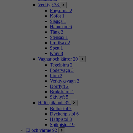
Verktyg
38
Fogspruta
2
Kofot
1
Slägga
1
Hammare
6
Tång
2
Stensax
1
Profilsax
2
Spett
1
Kniv
8
Vagnar och kärror
20
Tegelpirra
2
Fodervagn
3
Pirra
2
Verktygsvagn
2
Dörrlyft
2
Brukskärra
1
Skivlyft
5
Häft spik bult
35
Bultpistol
7
Dyckertpistol
6
Häftpistol
3
Spikpistol
19
El och värme
92