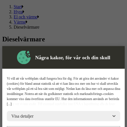
Start
Hyra
El och värme
Värme
Dieselvärmare
Dieselvärmare
Välj mellan flera olika dieselvärmare i kända märken. Här hittar du
ett sortiment som passar både privat och proffs.
Några kakor, för vår och din skull
Läs mer
Läs mindre
Om ToolPal
Vi vill att vår webbplats skall fungera bra för dig. För att göra det använder vi kakor
(cookies) för bland annat statistik så att vi kan lära oss mer om hur vi skall utveckla
Om oss
vår webbplats på ett så bra sätt som möjligt. Nedan kan du läsa mer och anpassa dina
5 enkla steg
inställningar. Notera att när du godkänner statistik och marknadsförings-cookies
Bli kund
kommer viss data överföras utanför EU. Hur den informationen används av berörda
Våra depåer
[...]
bolag vet vi inte exakt. Till exempel uppfyller inte USA:s lagstiftning alla de krav
Boka demo
gällande hantering av personuppgifter som ställs inom EU, vilket kan innebära vissa
Vattenrening
risker för dina personuppgifter. De berörda bolagen måste lämna över uppgifter till
Visa detaljer
ToolPal To Go
brottsbekämpande myndigheter i USA om de får en sådan begäran. Det kan dock
vara svårt eller omöjligt för dig att hävda dina rättigheter, t.ex. rätten till radering,