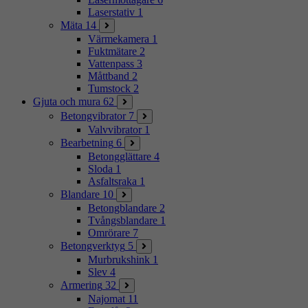
Laserstativ
1
Mäta
14
Värmekamera
1
Fuktmätare
2
Vattenpass
3
Måttband
2
Tumstock
2
Gjuta och mura
62
Betongvibrator
7
Valvvibrator
1
Bearbetning
6
Betongglättare
4
Sloda
1
Asfaltsraka
1
Blandare
10
Betongblandare
2
Tvångsblandare
1
Omrörare
7
Betongverktyg
5
Murbrukshink
1
Slev
4
Armering
32
Najomat
11