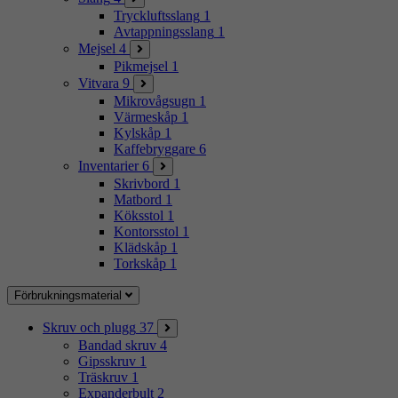
Tryckluftsslang
1
Avtappningsslang
1
Mejsel
4
Pikmejsel
1
Vitvara
9
Mikrovågsugn
1
Värmeskåp
1
Kylskåp
1
Kaffebryggare
6
Inventarier
6
Skrivbord
1
Matbord
1
Köksstol
1
Kontorsstol
1
Klädskåp
1
Torkskåp
1
Förbrukningsmaterial
Skruv och plugg
37
Bandad skruv
4
Gipsskruv
1
Träskruv
1
Expanderbult
2