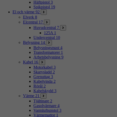
Häftpistol
3
Spikpistol
19
El och värme
92
Elverk
8
Elcentral
17
Huvudcentral
7
125A
1
Undercentral
10
Belysning
14
Belysningsmast
4
Transformatorer
1
Arbetsbelysning
9
Kabel
16
Motorkabel
3
Skarvsladd
2
Grenuttag
3
Kabelvinda
2
Rörål
2
Kabelskydd
3
Värme
21
Tjältinare
2
Gasolvärmare
4
Varmluftspistol
3
Värmemattor
1