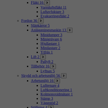
Fläkt
16
Varmluftsfläkt
11
Luftavfuktare
3
Evakueringsfläkt
2
Fordon
36
Släpkärror
5
Anläggningsmaskin
13
Minidumper
3
Minigrävare
6
Hjullastare
1
Minilastare
2
Ytfräs
1
Lift
2
Pallyft
2
Tillbehör
16
Lyftsax
5
Skydd och arbetsmiljö
56
Arbetsmiljö
16
Luftrenare
4
Luftkonditionering
1
Kolmonoxidmätare
1
Stämp
3
Väggstöd
2
Ställning
4