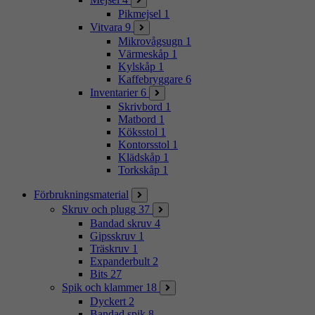
Pikmejsel
1
Vitvara
9
Mikrovågsugn
1
Värmeskåp
1
Kylskåp
1
Kaffebryggare
6
Inventarier
6
Skrivbord
1
Matbord
1
Köksstol
1
Kontorsstol
1
Klädskåp
1
Torkskåp
1
Förbrukningsmaterial
Skruv och plugg
37
Bandad skruv
4
Gipsskruv
1
Träskruv
1
Expanderbult
2
Bits
27
Spik och klammer
18
Dyckert
2
Bandad spik
8