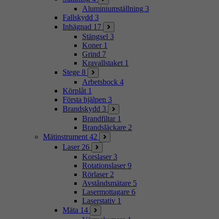
Aluminiumställning
3
Fallskydd
3
Inhägnad
17
Stängsel
3
Koner
1
Grind
7
Kravallstaket
1
Stege
8
Arbetsbock
4
Körplåt
1
Första hjälpen
3
Brandskydd
3
Brandfiltar
1
Brandsläckare
2
Mätinstrument
42
Laser
26
Korslaser
3
Rotationslaser
9
Rörlaser
2
Avståndsmätare
5
Lasermottagare
6
Laserstativ
1
Mäta
14