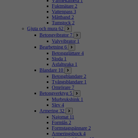
Värmekamera
1
Fuktmätare
2
Vattenpass
3
Måttband
2
Tumstock
2
Gjuta och mura
62
Betongvibrator
7
Valvvibrator
1
Bearbetning
6
Betongglättare
4
Sloda
1
Asfaltsraka
1
Blandare
10
Betongblandare
2
Tvångsblandare
1
Omrörare
7
Betongverktyg
5
Murbrukshink
1
Slev
4
Armering
32
Najomat
11
Formlås
2
Formstagspännare
2
Armeringsbock
4