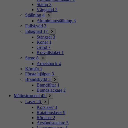
Stämp
3
Väggstöd
2
Ställning
4
Aluminiumställning
3
Fallskydd
3
Inhägnad
17
Stängsel
3
Koner
1
Grind
7
Kravallstaket
1
Stege
8
Arbetsbock
4
Körplåt
1
Första hjälpen
3
Brandskydd
3
Brandfiltar
1
Brandsläckare
2
Mätinstrument
42
Laser
26
Korslaser
3
Rotationslaser
9
Rörlaser
2
Avståndsmätare
5
Lasermottagare
6