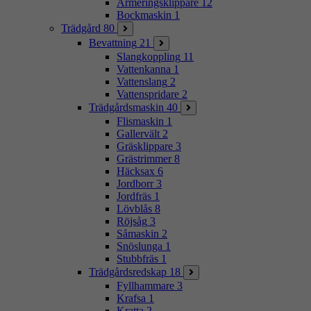
Armeringsklippare
12
Bockmaskin
1
Trädgård
80
Bevattning
21
Slangkoppling
11
Vattenkanna
1
Vattenslang
2
Vattenspridare
2
Trädgårdsmaskin
40
Flismaskin
1
Gallervält
2
Gräsklippare
3
Grästrimmer
8
Häcksax
6
Jordborr
3
Jordfräs
1
Lövblås
8
Röjsåg
3
Såmaskin
2
Snöslunga
1
Stubbfräs
1
Trädgårdsredskap
18
Fyllhammare
3
Krafsa
1
Kratta
2