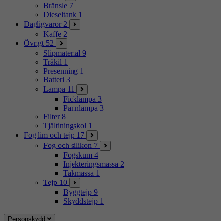
Bränsle
7
Dieseltank
1
Dagligvaror
2
Kaffe
2
Övrigt
52
Slipmaterial
9
Träkil
1
Presenning
1
Batteri
3
Lampa
11
Ficklampa
3
Pannlampa
3
Filter
8
Tjältiningskol
1
Fog lim och tejp
17
Fog och silikon
7
Fogskum
4
Injekteringsmassa
2
Takmassa
1
Tejp
10
Byggtejp
9
Skyddstejp
1
Personskydd