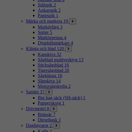
Stålspik
2
Ankarspik
2
Pappspik
1
Märka och markera
19
Markörfärg
3
Snöre
5
Markörpenna
4
Djuphålsmärkare
4
Klinga och blad
120
Kapskiva
32
Sågblad multiverktyg
13
Sticksågsblad
16
Tigersågsblad
26
Sågklinga
16
Slipskiva
14
Motorsågskedja
2
Sanitet
37
Big bag säck (SH-säck)
1
Papperskorg
1
Drivmedel
8
Bränsle
7
Dieseltank
1
Dagligvaror
2
Kaffe
2