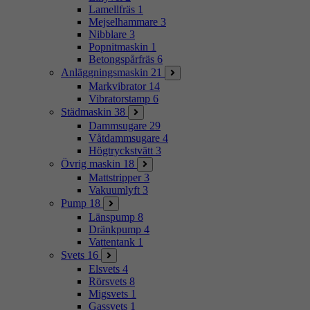
Lamellfräs
1
Mejselhammare
3
Nibblare
3
Popnitmaskin
1
Betongspårfräs
6
Anläggningsmaskin
21
Markvibrator
14
Vibratorstamp
6
Städmaskin
38
Dammsugare
29
Våtdammsugare
4
Högtryckstvätt
3
Övrig maskin
18
Mattstripper
3
Vakuumlyft
3
Pump
18
Länspump
8
Dränkpump
4
Vattentank
1
Svets
16
Elsvets
4
Rörsvets
8
Migsvets
1
Gassvets
1