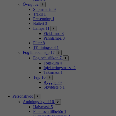
Övrigt
52
Slipmaterial
9
Träkil
1
Presenning
1
Batteri
3
Lampa
11
Ficklampa
3
Pannlampa
3
Filter
8
Tjältiningskol
1
Fog lim och tejp
17
Fog och silikon
7
Fogskum
4
Injekteringsmassa
2
Takmassa
1
Tejp
10
Byggtejp
9
Skyddstejp
1
Personskydd
Andningsskydd
16
Halvmask
5
Filter och tillbehör
1