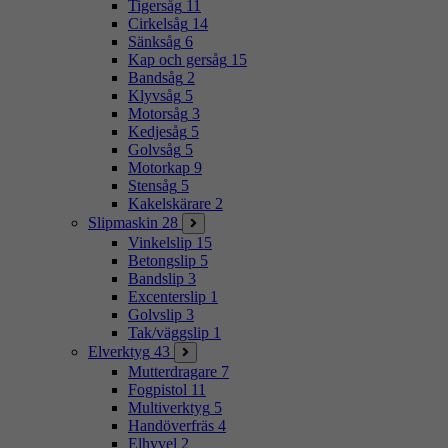
Tigersåg
11
Cirkelsåg
14
Sänksåg
6
Kap och gersåg
15
Bandsåg
2
Klyvsåg
5
Motorsåg
3
Kedjesåg
5
Golvsåg
5
Motorkap
9
Stensåg
5
Kakelskärare
2
Slipmaskin
28
Vinkelslip
15
Betongslip
5
Bandslip
3
Excenterslip
1
Golvslip
3
Tak/väggslip
1
Elverktyg
43
Mutterdragare
7
Fogpistol
11
Multiverktyg
5
Handöverfräs
4
Elhyvel
2