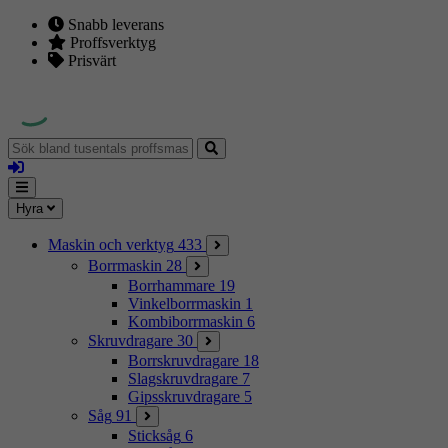
Snabb leverans
Proffsverktyg
Prisvärt
Sök
bland
Logga
tusentals
in
proffsmaskiner
Mina
Meny
Hyra
sidor
Maskin och verktyg
433
Borrmaskin
28
Borrhammare
19
Vinkelborrmaskin
1
Kombiborrmaskin
6
Skruvdragare
30
Borrskruvdragare
18
Slagskruvdragare
7
Gipsskruvdragare
5
Såg
91
Sticksåg
6