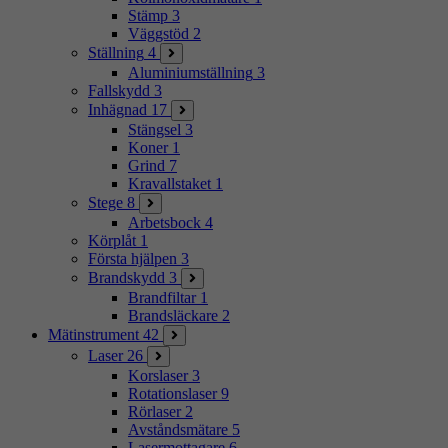
Stämp
3
Väggstöd
2
Ställning
4
Aluminiumställning
3
Fallskydd
3
Inhägnad
17
Stängsel
3
Koner
1
Grind
7
Kravallstaket
1
Stege
8
Arbetsbock
4
Körplåt
1
Första hjälpen
3
Brandskydd
3
Brandfiltar
1
Brandsläckare
2
Mätinstrument
42
Laser
26
Korslaser
3
Rotationslaser
9
Rörlaser
2
Avståndsmätare
5
Lasermottagare
6