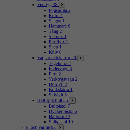
Verktyg
38
Fogspruta
2
Kofot
1
Slägga
1
Hammare
6
Tång
2
Stensax
1
Profilsax
2
Spett
1
Kniv
8
Vagnar och kärror
20
Tegelpirra
2
Fodervagn
3
Pirra
2
Verktygsvagn
2
Dörrlyft
2
Brukskärra
1
Skivlyft
5
Häft spik bult
35
Bultpistol
7
Dyckertpistol
6
Häftpistol
3
Spikpistol
19
El och värme
92