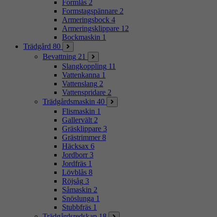
Formlås
2
Formstagspännare
2
Armeringsbock
4
Armeringsklippare
12
Bockmaskin
1
Trädgård
80
Bevattning
21
Slangkoppling
11
Vattenkanna
1
Vattenslang
2
Vattenspridare
2
Trädgårdsmaskin
40
Flismaskin
1
Gallervält
2
Gräsklippare
3
Grästrimmer
8
Häcksax
6
Jordborr
3
Jordfräs
1
Lövblås
8
Röjsåg
3
Såmaskin
2
Snöslunga
1
Stubbfräs
1
Trädgårdsredskap
18