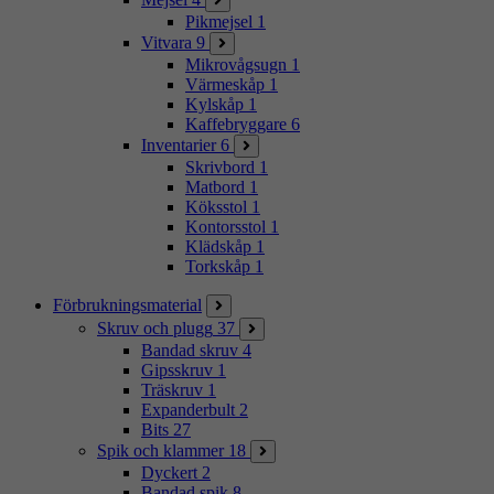
Pikmejsel
1
Vitvara
9
Mikrovågsugn
1
Värmeskåp
1
Kylskåp
1
Kaffebryggare
6
Inventarier
6
Skrivbord
1
Matbord
1
Köksstol
1
Kontorsstol
1
Klädskåp
1
Torkskåp
1
Förbrukningsmaterial
Skruv och plugg
37
Bandad skruv
4
Gipsskruv
1
Träskruv
1
Expanderbult
2
Bits
27
Spik och klammer
18
Dyckert
2
Bandad spik
8