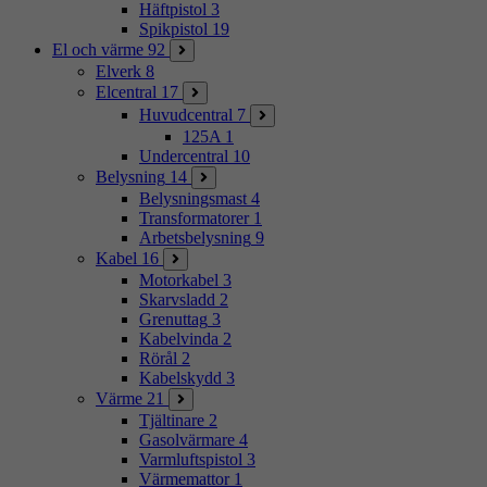
Häftpistol
3
Spikpistol
19
El och värme
92
Elverk
8
Elcentral
17
Huvudcentral
7
125A
1
Undercentral
10
Belysning
14
Belysningsmast
4
Transformatorer
1
Arbetsbelysning
9
Kabel
16
Motorkabel
3
Skarvsladd
2
Grenuttag
3
Kabelvinda
2
Rörål
2
Kabelskydd
3
Värme
21
Tjältinare
2
Gasolvärmare
4
Varmluftspistol
3
Värmemattor
1