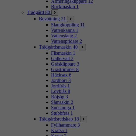
Armeringsklippare
12
Bockmaskin
1
Trädgård
80
Bevattning
21
Slangkoppling
11
Vattenkanna
1
Vattenslang
2
Vattenspridare
2
Trädgårdsmaskin
40
Flismaskin
1
Gallervält
2
Gräsklippare
3
Grästrimmer
8
Häcksax
6
Jordborr
3
Jordfräs
1
Lövblås
8
Röjsåg
3
Såmaskin
2
Snöslunga
1
Stubbfräs
1
Trädgårdsredskap
18
Fyllhammare
3
Krafsa
1
Kratta
2