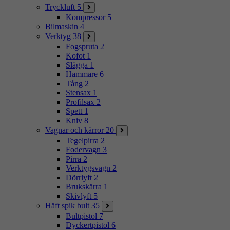
Tryckluft
5
Kompressor
5
Bilmaskin
4
Verktyg
38
Fogspruta
2
Kofot
1
Slägga
1
Hammare
6
Tång
2
Stensax
1
Profilsax
2
Spett
1
Kniv
8
Vagnar och kärror
20
Tegelpirra
2
Fodervagn
3
Pirra
2
Verktygsvagn
2
Dörrlyft
2
Brukskärra
1
Skivlyft
5
Häft spik bult
35
Bultpistol
7
Dyckertpistol
6