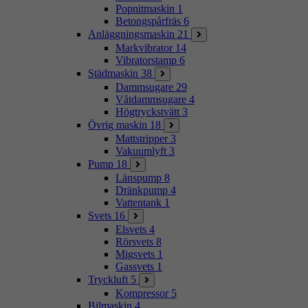
Popnitmaskin
1
Betongspårfräs
6
Anläggningsmaskin
21
Markvibrator
14
Vibratorstamp
6
Städmaskin
38
Dammsugare
29
Våtdammsugare
4
Högtryckstvätt
3
Övrig maskin
18
Mattstripper
3
Vakuumlyft
3
Pump
18
Länspump
8
Dränkpump
4
Vattentank
1
Svets
16
Elsvets
4
Rörsvets
8
Migsvets
1
Gassvets
1
Tryckluft
5
Kompressor
5
Bilmaskin
4