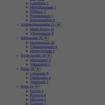
Lamellfräs
1
Mejselhammare
3
Nibblare
3
Popnitmaskin
1
Betongspårfräs
6
Anläggningsmaskin
21
Markvibrator
14
Vibratorstamp
6
Städmaskin
38
Dammsugare
29
Våtdammsugare
4
Högtryckstvätt
3
Övrig maskin
18
Mattstripper
3
Vakuumlyft
3
Pump
18
Länspump
8
Dränkpump
4
Vattentank
1
Svets
16
Elsvets
4
Rörsvets
8
Migsvets
1
Gassvets
1