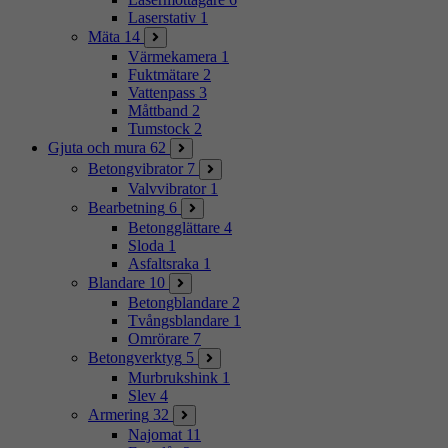
Laserstativ
1
Mäta
14
Värmekamera
1
Fuktmätare
2
Vattenpass
3
Måttband
2
Tumstock
2
Gjuta och mura
62
Betongvibrator
7
Valvvibrator
1
Bearbetning
6
Betongglättare
4
Sloda
1
Asfaltsraka
1
Blandare
10
Betongblandare
2
Tvångsblandare
1
Omrörare
7
Betongverktyg
5
Murbrukshink
1
Slev
4
Armering
32
Najomat
11