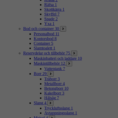
Räfsa
1
Skottkärra
1
Skyffel
7
Spade
2
Yxa
1
Bod och container
30
Personalbod
11
Kontorsbod
8
Container
5
Slamtoalett
1
Reservdelar och tillbehör
75
Maskinbatteri och laddare
10
Maskintillbehör
12
Vattentank
7
Borr
29
Träborr
3
Metallborr
4
Betongborr
10
Kakelborr
3
Hålsåg
7
Slang
4
Tryckluftsslang
1
Avtappningsslang
1
Mejsel
4