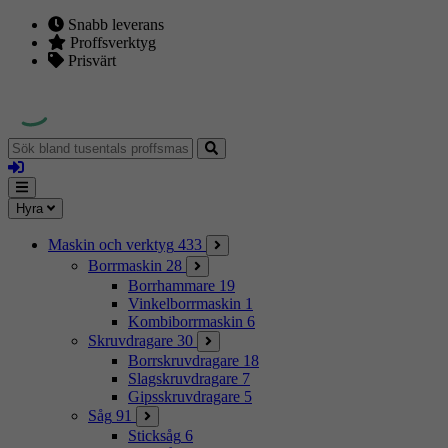
Snabb leverans
Proffsverktyg
Prisvärt
Sök
bland
Logga
tusentals
in
proffsmaskiner
Mina
Meny
Hyra
sidor
Maskin och verktyg
433
Borrmaskin
28
Borrhammare
19
Vinkelborrmaskin
1
Kombiborrmaskin
6
Skruvdragare
30
Borrskruvdragare
18
Slagskruvdragare
7
Gipsskruvdragare
5
Såg
91
Sticksåg
6