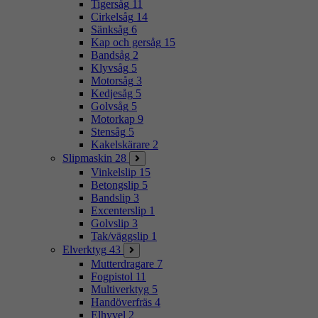
Tigersåg
11
Cirkelsåg
14
Sänksåg
6
Kap och gersåg
15
Bandsåg
2
Klyvsåg
5
Motorsåg
3
Kedjesåg
5
Golvsåg
5
Motorkap
9
Stensåg
5
Kakelskärare
2
Slipmaskin
28
Vinkelslip
15
Betongslip
5
Bandslip
3
Excenterslip
1
Golvslip
3
Tak/väggslip
1
Elverktyg
43
Mutterdragare
7
Fogpistol
11
Multiverktyg
5
Handöverfräs
4
Elhyvel
2