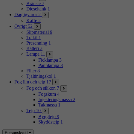
Bränsle
7
Dieseltank
1
Dagligvaror
2
Kaffe
2
Övrigt
52
Slipmaterial
9
Träkil
1
Presenning
1
Batteri
3
Lampa
11
Ficklampa
3
Pannlampa
3
Filter
8
Tjältiningskol
1
Fog lim och tejp
17
Fog och silikon
7
Fogskum
4
Injekteringsmassa
2
Takmassa
1
Tejp
10
Byggtejp
9
Skyddstejp
1
Personskydd