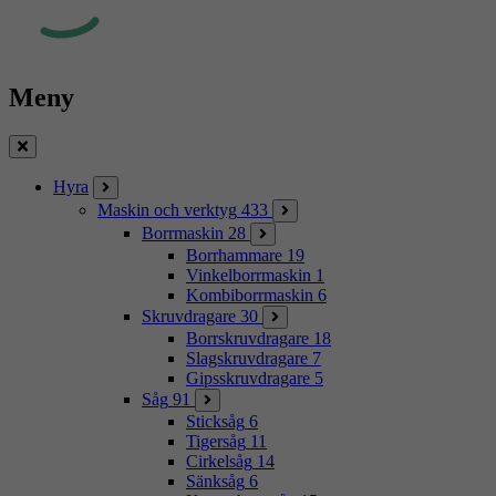
Meny
Stäng
Hyra
Maskin och verktyg
433
Borrmaskin
28
Borrhammare
19
Vinkelborrmaskin
1
Kombiborrmaskin
6
Skruvdragare
30
Borrskruvdragare
18
Slagskruvdragare
7
Gipsskruvdragare
5
Såg
91
Sticksåg
6
Tigersåg
11
Cirkelsåg
14
Sänksåg
6