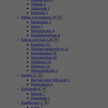
Stålspik
2
Ankarspik
2
Pappspik
1
Märka och markera
19
Markörfärg
3
Snöre
5
Markörpenna
4
Djuphålsmärkare
4
Klinga och blad
120
Kapskiva
32
Sågblad multiverktyg
13
Sticksågsblad
16
Tigersågsblad
26
Sågklinga
16
Slipskiva
14
Motorsågskedja
2
Sanitet
37
Big bag säck (SH-säck)
1
Papperskorg
1
Drivmedel
8
Bränsle
7
Dieseltank
1
Dagligvaror
2
Kaffe
2