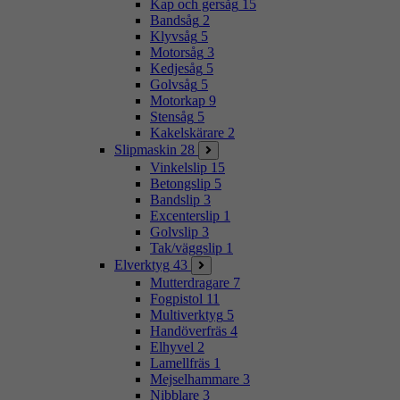
Kap och gersåg
15
Bandsåg
2
Klyvsåg
5
Motorsåg
3
Kedjesåg
5
Golvsåg
5
Motorkap
9
Stensåg
5
Kakelskärare
2
Slipmaskin
28
Vinkelslip
15
Betongslip
5
Bandslip
3
Excenterslip
1
Golvslip
3
Tak/väggslip
1
Elverktyg
43
Mutterdragare
7
Fogpistol
11
Multiverktyg
5
Handöverfräs
4
Elhyvel
2
Lamellfräs
1
Mejselhammare
3
Nibblare
3