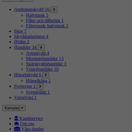
Andningsskydd
16
Halvmask
5
Filter och tillbehör
1
Filtrerande halvmask
1
Skor
7
Skyddsglasögon
4
Hjälm
2
Handske
34
Armskydd
4
Montagehandske
13
Skärskyddshandske
3
Vinterhandske
10
Hörselskydd
6
Hörselkåpa
1
Svetsvisir
1
Svetshjälm
1
Varselväst
1
Kampanj
Kundservice
Om oss
Våra depåer