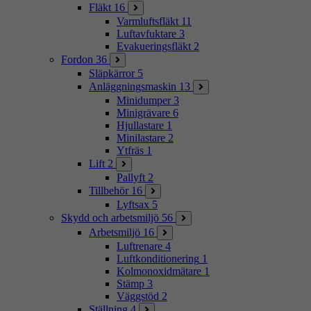
Fläkt
16
Varmluftsfläkt
11
Luftavfuktare
3
Evakueringsfläkt
2
Fordon
36
Släpkärror
5
Anläggningsmaskin
13
Minidumper
3
Minigrävare
6
Hjullastare
1
Minilastare
2
Ytfräs
1
Lift
2
Pallyft
2
Tillbehör
16
Lyftsax
5
Skydd och arbetsmiljö
56
Arbetsmiljö
16
Luftrenare
4
Luftkonditionering
1
Kolmonoxidmätare
1
Stämp
3
Väggstöd
2
Ställning
4