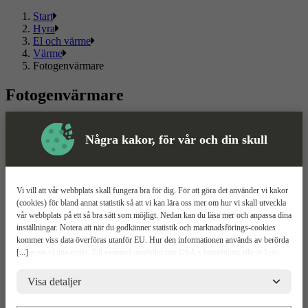
Start
Hyra
El och värme
Värme
Fotogenvärmare
Fotogenvärmare
Välj mellan flera olika fotogenvärmare i kända märken. Här hittar du
ett sortiment som passar både privat och proffs.
Några kakor, för vår och din skull
Läs mer
Läs mindre
Om ToolPal
Vi vill att vår webbplats skall fungera bra för dig. För att göra det använder vi kakor
(cookies) för bland annat statistik så att vi kan lära oss mer om hur vi skall utveckla
Om oss
vår webbplats på ett så bra sätt som möjligt. Nedan kan du läsa mer och anpassa dina
5 enkla steg
inställningar. Notera att när du godkänner statistik och marknadsförings-cookies
Bli kund
kommer viss data överföras utanför EU. Hur den informationen används av berörda
Våra depåer
[...]
bolag vet vi inte exakt. Till exempel uppfyller inte USA:s lagstiftning alla de krav
Boka demo
gällande hantering av personuppgifter som ställs inom EU, vilket kan innebära vissa
Vattenrening
risker för dina personuppgifter. De berörda bolagen måste lämna över uppgifter till
Visa detaljer
ToolPal To Go
brottsbekämpande myndigheter i USA om de får en sådan begäran. Det kan dock
vara svårt eller omöjligt för dig att hävda dina rättigheter, t.ex. rätten till radering,