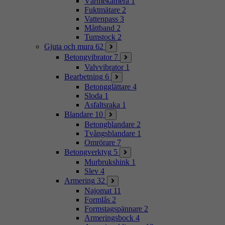
Värmekamera
1
Fuktmätare
2
Vattenpass
3
Måttband
2
Tumstock
2
Gjuta och mura
62
Betongvibrator
7
Valvvibrator
1
Bearbetning
6
Betongglättare
4
Sloda
1
Asfaltsraka
1
Blandare
10
Betongblandare
2
Tvångsblandare
1
Omrörare
7
Betongverktyg
5
Murbrukshink
1
Slev
4
Armering
32
Najomat
11
Formlås
2
Formstagspännare
2
Armeringsbock
4