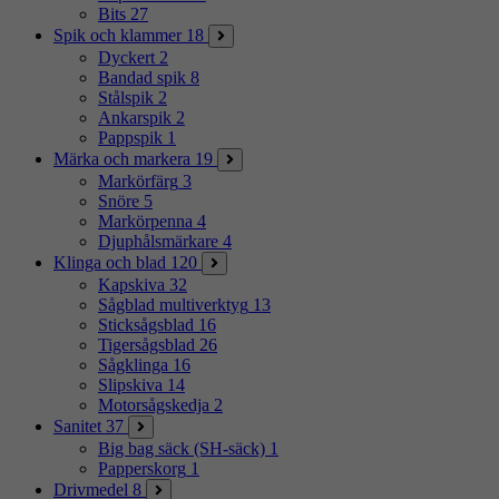
Bits
27
Spik och klammer
18
Dyckert
2
Bandad spik
8
Stålspik
2
Ankarspik
2
Pappspik
1
Märka och markera
19
Markörfärg
3
Snöre
5
Markörpenna
4
Djuphålsmärkare
4
Klinga och blad
120
Kapskiva
32
Sågblad multiverktyg
13
Sticksågsblad
16
Tigersågsblad
26
Sågklinga
16
Slipskiva
14
Motorsågskedja
2
Sanitet
37
Big bag säck (SH-säck)
1
Papperskorg
1
Drivmedel
8