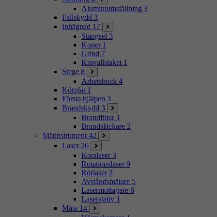
Aluminiumställning
3
Fallskydd
3
Inhägnad
17
Stängsel
3
Koner
1
Grind
7
Kravallstaket
1
Stege
8
Arbetsbock
4
Körplåt
1
Första hjälpen
3
Brandskydd
3
Brandfiltar
1
Brandsläckare
2
Mätinstrument
42
Laser
26
Korslaser
3
Rotationslaser
9
Rörlaser
2
Avståndsmätare
5
Lasermottagare
6
Laserstativ
1
Mäta
14