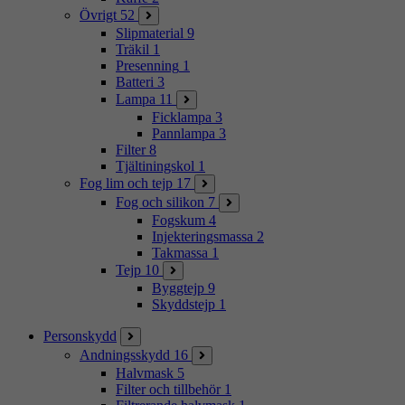
Övrigt
52
Slipmaterial
9
Träkil
1
Presenning
1
Batteri
3
Lampa
11
Ficklampa
3
Pannlampa
3
Filter
8
Tjältiningskol
1
Fog lim och tejp
17
Fog och silikon
7
Fogskum
4
Injekteringsmassa
2
Takmassa
1
Tejp
10
Byggtejp
9
Skyddstejp
1
Personskydd
Andningsskydd
16
Halvmask
5
Filter och tillbehör
1