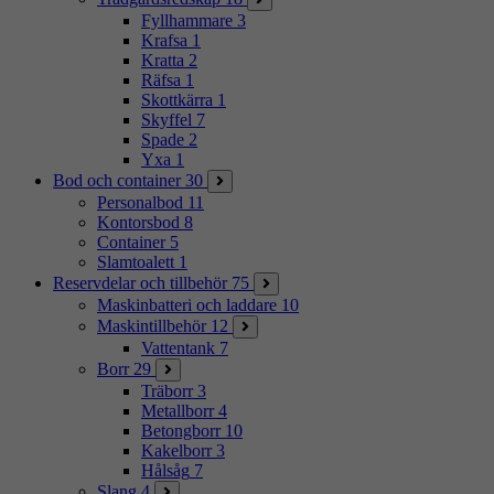
Fyllhammare
3
Krafsa
1
Kratta
2
Räfsa
1
Skottkärra
1
Skyffel
7
Spade
2
Yxa
1
Bod och container
30
Personalbod
11
Kontorsbod
8
Container
5
Slamtoalett
1
Reservdelar och tillbehör
75
Maskinbatteri och laddare
10
Maskintillbehör
12
Vattentank
7
Borr
29
Träborr
3
Metallborr
4
Betongborr
10
Kakelborr
3
Hålsåg
7
Slang
4