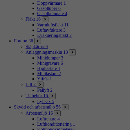
Doppvärmare
1
Gasoltuber
6
Gasolbrännare
4
Fläkt
16
Varmluftsfläkt
11
Luftavfuktare
3
Evakueringsfläkt
2
Fordon
36
Släpkärror
5
Anläggningsmaskin
13
Minidumper
3
Minigrävare
6
Hjullastare
1
Minilastare
2
Ytfräs
1
Lift
2
Pallyft
2
Tillbehör
16
Lyftsax
5
Skydd och arbetsmiljö
56
Arbetsmiljö
16
Luftrenare
4
Luftkonditionering
1
Kolmonoxidmätare
1