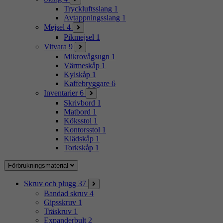
Tryckluftsslang
1
Avtappningsslang
1
Mejsel
4
Pikmejsel
1
Vitvara
9
Mikrovågsugn
1
Värmeskåp
1
Kylskåp
1
Kaffebryggare
6
Inventarier
6
Skrivbord
1
Matbord
1
Köksstol
1
Kontorsstol
1
Klädskåp
1
Torkskåp
1
Förbrukningsmaterial
Skruv och plugg
37
Bandad skruv
4
Gipsskruv
1
Träskruv
1
Expanderbult
2