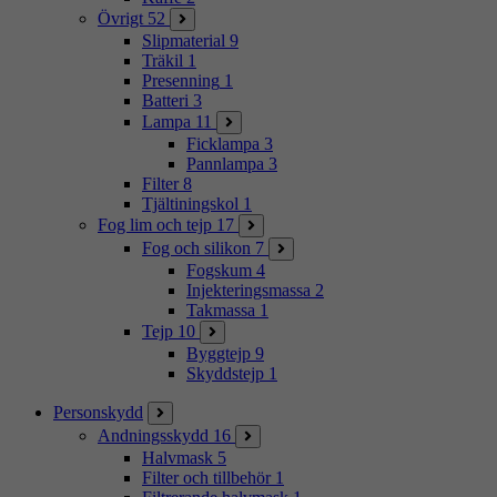
Övrigt
52
Slipmaterial
9
Träkil
1
Presenning
1
Batteri
3
Lampa
11
Ficklampa
3
Pannlampa
3
Filter
8
Tjältiningskol
1
Fog lim och tejp
17
Fog och silikon
7
Fogskum
4
Injekteringsmassa
2
Takmassa
1
Tejp
10
Byggtejp
9
Skyddstejp
1
Personskydd
Andningsskydd
16
Halvmask
5
Filter och tillbehör
1