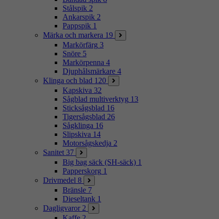
Stålspik
2
Ankarspik
2
Pappspik
1
Märka och markera
19
Markörfärg
3
Snöre
5
Markörpenna
4
Djuphålsmärkare
4
Klinga och blad
120
Kapskiva
32
Sågblad multiverktyg
13
Sticksågsblad
16
Tigersågsblad
26
Sågklinga
16
Slipskiva
14
Motorsågskedja
2
Sanitet
37
Big bag säck (SH-säck)
1
Papperskorg
1
Drivmedel
8
Bränsle
7
Dieseltank
1
Dagligvaror
2
Kaffe
2