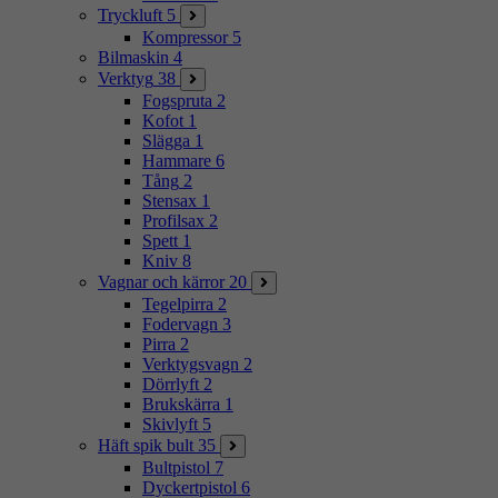
Tryckluft
5
Kompressor
5
Bilmaskin
4
Verktyg
38
Fogspruta
2
Kofot
1
Slägga
1
Hammare
6
Tång
2
Stensax
1
Profilsax
2
Spett
1
Kniv
8
Vagnar och kärror
20
Tegelpirra
2
Fodervagn
3
Pirra
2
Verktygsvagn
2
Dörrlyft
2
Brukskärra
1
Skivlyft
5
Häft spik bult
35
Bultpistol
7
Dyckertpistol
6