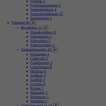
Formlås
2
Formstagspännare
2
Armeringsbock
4
Armeringsklippare
12
Bockmaskin
1
Trädgård
80
Bevattning
21
Slangkoppling
11
Vattenkanna
1
Vattenslang
2
Vattenspridare
2
Trädgårdsmaskin
40
Flismaskin
1
Gallervält
2
Gräsklippare
3
Grästrimmer
8
Häcksax
6
Jordborr
3
Jordfräs
1
Lövblås
8
Röjsåg
3
Såmaskin
2
Snöslunga
1
Stubbfräs
1
Trädgårdsredskap
18