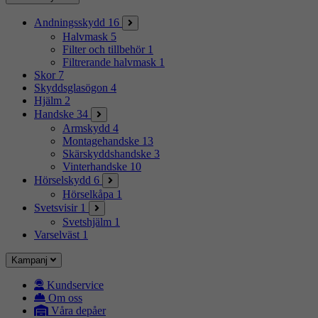
Andningsskydd
16
Halvmask
5
Filter och tillbehör
1
Filtrerande halvmask
1
Skor
7
Skyddsglasögon
4
Hjälm
2
Handske
34
Armskydd
4
Montagehandske
13
Skärskyddshandske
3
Vinterhandske
10
Hörselskydd
6
Hörselkåpa
1
Svetsvisir
1
Svetshjälm
1
Varselväst
1
Kampanj
Kundservice
Om oss
Våra depåer