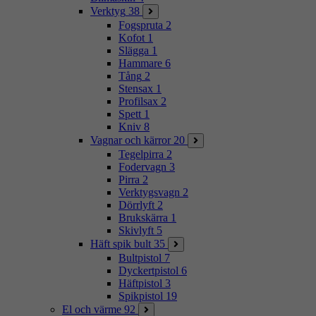
Verktyg
38
Fogspruta
2
Kofot
1
Slägga
1
Hammare
6
Tång
2
Stensax
1
Profilsax
2
Spett
1
Kniv
8
Vagnar och kärror
20
Tegelpirra
2
Fodervagn
3
Pirra
2
Verktygsvagn
2
Dörrlyft
2
Brukskärra
1
Skivlyft
5
Häft spik bult
35
Bultpistol
7
Dyckertpistol
6
Häftpistol
3
Spikpistol
19
El och värme
92