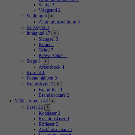
Stämp
3
Väggstöd
2
Ställning
4
Aluminiumställning
3
Fallskydd
3
Inhägnad
17
Stängsel
3
Koner
1
Grind
7
Kravallstaket
1
Stege
8
Arbetsbock
4
Körplåt
1
Första hjälpen
3
Brandskydd
3
Brandfiltar
1
Brandsläckare
2
Mätinstrument
42
Laser
26
Korslaser
3
Rotationslaser
9
Rörlaser
2
Avståndsmätare
5
Lasermottagare
6