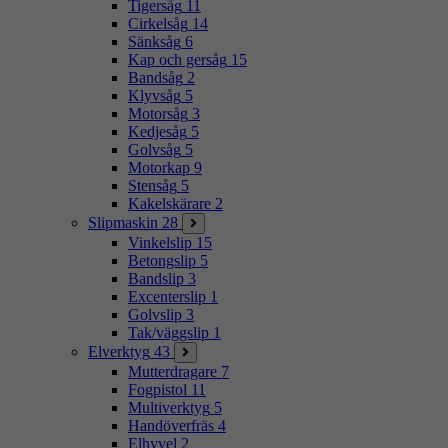
Tigersåg
11
Cirkelsåg
14
Sänksåg
6
Kap och gersåg
15
Bandsåg
2
Klyvsåg
5
Motorsåg
3
Kedjesåg
5
Golvsåg
5
Motorkap
9
Stensåg
5
Kakelskärare
2
Slipmaskin
28
Vinkelslip
15
Betongslip
5
Bandslip
3
Excenterslip
1
Golvslip
3
Tak/väggslip
1
Elverktyg
43
Mutterdragare
7
Fogpistol
11
Multiverktyg
5
Handöverfräs
4
Elhyvel
2