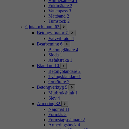
Värmekamera
1
Fuktmätare
2
Vattenpass
3
Måttband
2
Tumstock
2
Gjuta och mura
62
Betongvibrator
7
Valvvibrator
1
Bearbetning
6
Betongglättare
4
Sloda
1
Asfaltsraka
1
Blandare
10
Betongblandare
2
Tvångsblandare
1
Omrörare
7
Betongverktyg
5
Murbrukshink
1
Slev
4
Armering
32
Najomat
11
Formlås
2
Formstagspännare
2
Armeringsbock
4