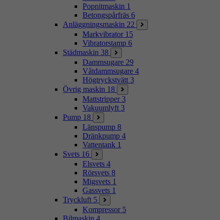
Popnitmaskin
1
Betongspårfräs
6
Anläggningsmaskin
22
Markvibrator
15
Vibratorstamp
6
Städmaskin
38
Dammsugare
29
Våtdammsugare
4
Högtryckstvätt
3
Övrig maskin
18
Mattstripper
3
Vakuumlyft
3
Pump
18
Länspump
8
Dränkpump
4
Vattentank
1
Svets
16
Elsvets
4
Rörsvets
8
Migsvets
1
Gassvets
1
Tryckluft
5
Kompressor
5
Bilmaskin
4