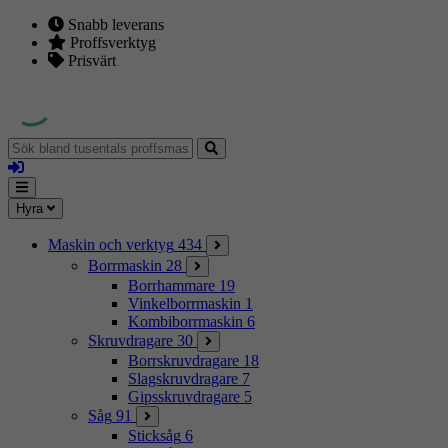
Snabb leverans
Proffsverktyg
Prisvärt
Sök
bland
Logga
tusentals
in
proffsmaskiner
Mina
Meny
Hyra
sidor
Maskin och verktyg
434
Borrmaskin
28
Borrhammare
19
Vinkelborrmaskin
1
Kombiborrmaskin
6
Skruvdragare
30
Borrskruvdragare
18
Slagskruvdragare
7
Gipsskruvdragare
5
Såg
91
Sticksåg
6