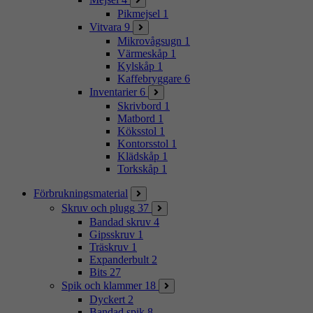
Pikmejsel
1
Vitvara
9
Mikrovågsugn
1
Värmeskåp
1
Kylskåp
1
Kaffebryggare
6
Inventarier
6
Skrivbord
1
Matbord
1
Köksstol
1
Kontorsstol
1
Klädskåp
1
Torkskåp
1
Förbrukningsmaterial
Skruv och plugg
37
Bandad skruv
4
Gipsskruv
1
Träskruv
1
Expanderbult
2
Bits
27
Spik och klammer
18
Dyckert
2
Bandad spik
8