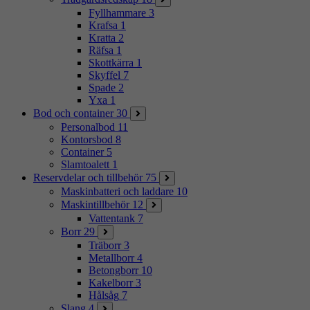
Fyllhammare
3
Krafsa
1
Kratta
2
Räfsa
1
Skottkärra
1
Skyffel
7
Spade
2
Yxa
1
Bod och container
30
Personalbod
11
Kontorsbod
8
Container
5
Slamtoalett
1
Reservdelar och tillbehör
75
Maskinbatteri och laddare
10
Maskintillbehör
12
Vattentank
7
Borr
29
Träborr
3
Metallborr
4
Betongborr
10
Kakelborr
3
Hålsåg
7
Slang
4