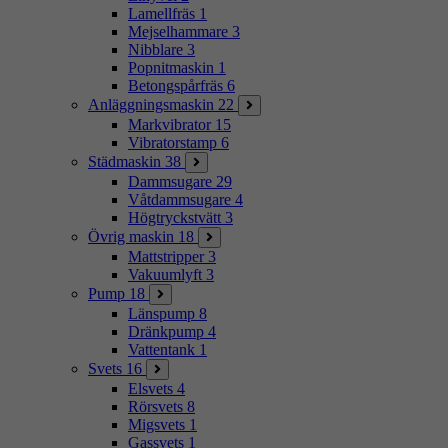
Lamellfräs
1
Mejselhammare
3
Nibblare
3
Popnitmaskin
1
Betongspårfräs
6
Anläggningsmaskin
22
Markvibrator
15
Vibratorstamp
6
Städmaskin
38
Dammsugare
29
Våtdammsugare
4
Högtryckstvätt
3
Övrig maskin
18
Mattstripper
3
Vakuumlyft
3
Pump
18
Länspump
8
Dränkpump
4
Vattentank
1
Svets
16
Elsvets
4
Rörsvets
8
Migsvets
1
Gassvets
1