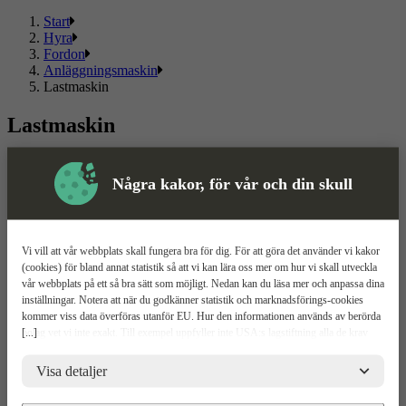
Start
Hyra
Fordon
Anläggningsmaskin
Lastmaskin
Lastmaskin
Välj mellan flera olika
lastmaskiner
och kända märken. Här hittar
du ett sortiment som passar både privat och proffs.
Några kakor, för vår och din skull
Läs mer
Läs mindre
Om ToolPal
Vi vill att vår webbplats skall fungera bra för dig. För att göra det använder vi kakor
(cookies) för bland annat statistik så att vi kan lära oss mer om hur vi skall utveckla
Om oss
vår webbplats på ett så bra sätt som möjligt. Nedan kan du läsa mer och anpassa dina
5 enkla steg
inställningar. Notera att när du godkänner statistik och marknadsförings-cookies
Bli kund
kommer viss data överföras utanför EU. Hur den informationen används av berörda
Våra depåer
[...]
bolag vet vi inte exakt. Till exempel uppfyller inte USA:s lagstiftning alla de krav
Boka demo
gällande hantering av personuppgifter som ställs inom EU, vilket kan innebära vissa
Vattenrening
risker för dina personuppgifter. De berörda bolagen måste lämna över uppgifter till
Visa detaljer
ToolPal To Go
brottsbekämpande myndigheter i USA om de får en sådan begäran. Det kan dock
vara svårt eller omöjligt för dig att hävda dina rättigheter, t.ex. rätten till radering,