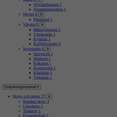
Tryckluftsslang
1
Avtappningsslang
1
Mejsel
4
Pikmejsel
1
Vitvara
9
Mikrovågsugn
1
Värmeskåp
1
Kylskåp
1
Kaffebryggare
6
Inventarier
6
Skrivbord
1
Matbord
1
Köksstol
1
Kontorsstol
1
Klädskåp
1
Torkskåp
1
Förbrukningsmaterial
Skruv och plugg
37
Bandad skruv
4
Gipsskruv
1
Träskruv
1
Expanderbult
2