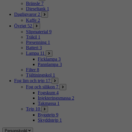
Bränsle
7
Dieseltank
1
Dagligvaror
2
Kaffe
2
Övrigt
52
Slipmaterial
9
Träkil
1
Presenning
1
Batteri
3
Lampa
11
Ficklampa
3
Pannlampa
3
Filter
8
Tjältiningskol
1
Fog lim och tejp
17
Fog och silikon
7
Fogskum
4
Injekteringsmassa
2
Takmassa
1
Tejp
10
Byggtejp
9
Skyddstejp
1
Personskydd