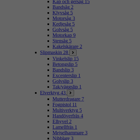
Kap och gersåg
15
Bandsåg
2
Klyvsåg
5
Motorsåg
3
Kedjesåg
5
Golvsåg
5
Motorkap
9
Stensåg
5
Kakelskärare
2
Slipmaskin
28
Vinkelslip
15
Betongslip
5
Bandslip
3
Excenterslip
1
Golvslip
3
Tak/väggslip
1
Elverktyg
43
Mutterdragare
7
Fogpistol
11
Multiverktyg
5
Handöverfräs
4
Elhyvel
2
Lamellfräs
1
Mejselhammare
3
Nibblare
3