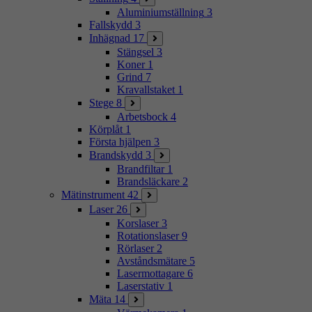
Aluminiumställning
3
Fallskydd
3
Inhägnad
17
Stängsel
3
Koner
1
Grind
7
Kravallstaket
1
Stege
8
Arbetsbock
4
Körplåt
1
Första hjälpen
3
Brandskydd
3
Brandfiltar
1
Brandsläckare
2
Mätinstrument
42
Laser
26
Korslaser
3
Rotationslaser
9
Rörlaser
2
Avståndsmätare
5
Lasermottagare
6
Laserstativ
1
Mäta
14