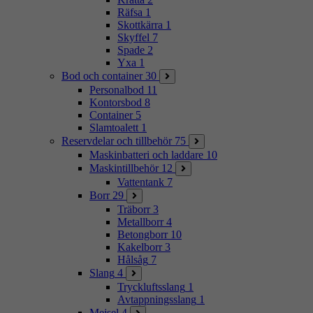
Räfsa
1
Skottkärra
1
Skyffel
7
Spade
2
Yxa
1
Bod och container
30
Personalbod
11
Kontorsbod
8
Container
5
Slamtoalett
1
Reservdelar och tillbehör
75
Maskinbatteri och laddare
10
Maskintillbehör
12
Vattentank
7
Borr
29
Träborr
3
Metallborr
4
Betongborr
10
Kakelborr
3
Hålsåg
7
Slang
4
Tryckluftsslang
1
Avtappningsslang
1
Mejsel
4