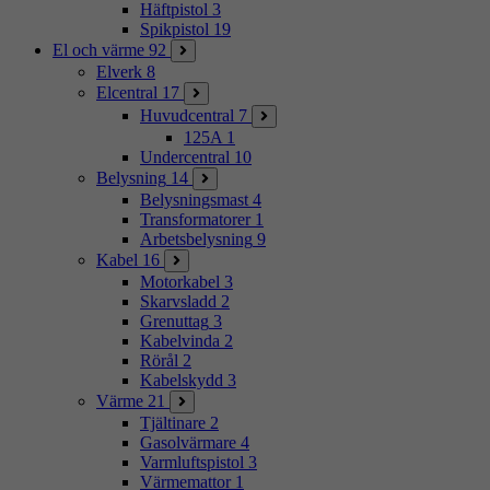
Häftpistol
3
Spikpistol
19
El och värme
92
Elverk
8
Elcentral
17
Huvudcentral
7
125A
1
Undercentral
10
Belysning
14
Belysningsmast
4
Transformatorer
1
Arbetsbelysning
9
Kabel
16
Motorkabel
3
Skarvsladd
2
Grenuttag
3
Kabelvinda
2
Rörål
2
Kabelskydd
3
Värme
21
Tjältinare
2
Gasolvärmare
4
Varmluftspistol
3
Värmemattor
1