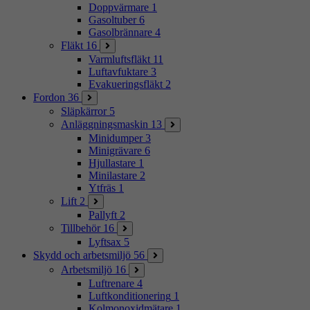
Doppvärmare
1
Gasoltuber
6
Gasolbrännare
4
Fläkt
16
Varmluftsfläkt
11
Luftavfuktare
3
Evakueringsfläkt
2
Fordon
36
Släpkärror
5
Anläggningsmaskin
13
Minidumper
3
Minigrävare
6
Hjullastare
1
Minilastare
2
Ytfräs
1
Lift
2
Pallyft
2
Tillbehör
16
Lyftsax
5
Skydd och arbetsmiljö
56
Arbetsmiljö
16
Luftrenare
4
Luftkonditionering
1
Kolmonoxidmätare
1