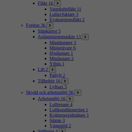
Fläkt
16
Varmluftsfläkt
11
Luftavfuktare
3
Evakueringsfläkt
2
Fordon
36
Släpkärror
5
Anläggningsmaskin
13
Minidumper
3
Minigrävare
6
Hjullastare
1
Minilastare
2
Ytfräs
1
Lift
2
Pallyft
2
Tillbehör
16
Lyftsax
5
Skydd och arbetsmiljö
56
Arbetsmiljö
16
Luftrenare
4
Luftkonditionering
1
Kolmonoxidmätare
1
Stämp
3
Väggstöd
2
Ställning
4