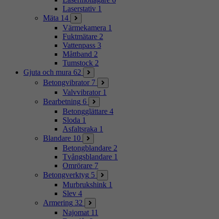
Laserstativ
1
Mäta
14
Värmekamera
1
Fuktmätare
2
Vattenpass
3
Måttband
2
Tumstock
2
Gjuta och mura
62
Betongvibrator
7
Valvvibrator
1
Bearbetning
6
Betongglättare
4
Sloda
1
Asfaltsraka
1
Blandare
10
Betongblandare
2
Tvångsblandare
1
Omrörare
7
Betongverktyg
5
Murbrukshink
1
Slev
4
Armering
32
Najomat
11