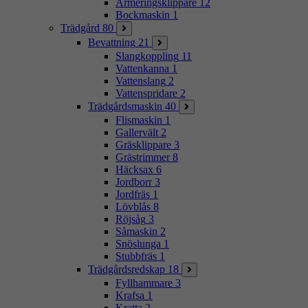
Armeringsklippare
12
Bockmaskin
1
Trädgård
80
Bevattning
21
Slangkoppling
11
Vattenkanna
1
Vattenslang
2
Vattenspridare
2
Trädgårdsmaskin
40
Flismaskin
1
Gallervält
2
Gräsklippare
3
Grästrimmer
8
Häcksax
6
Jordborr
3
Jordfräs
1
Lövblås
8
Röjsåg
3
Såmaskin
2
Snöslunga
1
Stubbfräs
1
Trädgårdsredskap
18
Fyllhammare
3
Krafsa
1
Kratta
2