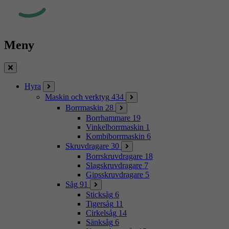
Meny
Stäng
Hyra
Maskin och verktyg
434
Borrmaskin
28
Borrhammare
19
Vinkelborrmaskin
1
Kombiborrmaskin
6
Skruvdragare
30
Borrskruvdragare
18
Slagskruvdragare
7
Gipsskruvdragare
5
Såg
91
Sticksåg
6
Tigersåg
11
Cirkelsåg
14
Sänksåg
6