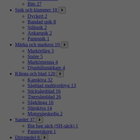
Bits
27
Spik och klammer
18
Dyckert
2
Bandad spik
8
Stålspik
2
Ankarspik
2
Pappspik
1
Märka och markera
19
Markörfärg
3
Snöre
5
Markörpenna
4
Djuphålsmärkare
4
Klinga och blad
120
Kapskiva
32
Sågblad multiverktyg
13
Sticksågsblad
16
Tigersågsblad
26
Sågklinga
16
Slipskiva
14
Motorsågskedja
2
Sanitet
37
Big bag säck (SH-säck)
1
Papperskorg
1
Drivmedel
8