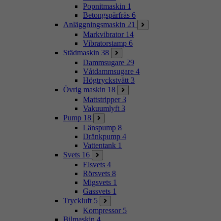
Popnitmaskin
1
Betongspårfräs
6
Anläggningsmaskin
21
Markvibrator
14
Vibratorstamp
6
Städmaskin
38
Dammsugare
29
Våtdammsugare
4
Högtryckstvätt
3
Övrig maskin
18
Mattstripper
3
Vakuumlyft
3
Pump
18
Länspump
8
Dränkpump
4
Vattentank
1
Svets
16
Elsvets
4
Rörsvets
8
Migsvets
1
Gassvets
1
Tryckluft
5
Kompressor
5
Bilmaskin
4