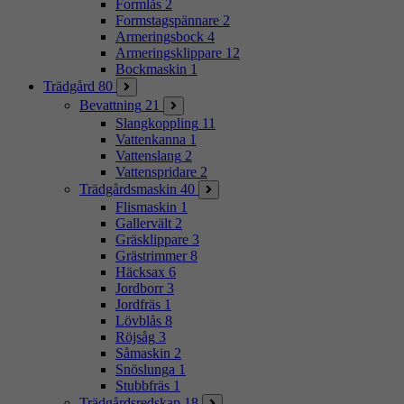
Formlås
2
Formstagspännare
2
Armeringsbock
4
Armeringsklippare
12
Bockmaskin
1
Trädgård
80
Bevattning
21
Slangkoppling
11
Vattenkanna
1
Vattenslang
2
Vattenspridare
2
Trädgårdsmaskin
40
Flismaskin
1
Gallervält
2
Gräsklippare
3
Grästrimmer
8
Häcksax
6
Jordborr
3
Jordfräs
1
Lövblås
8
Röjsåg
3
Såmaskin
2
Snöslunga
1
Stubbfräs
1
Trädgårdsredskap
18