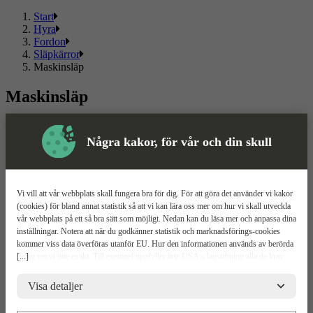
Start
Hyra
Fordon
Släpkärror
Maskinsläp
Maskinsläp
Välj mellan flera olika maskinsläp och kända märken. Här hittar du
ett sortiment som passar både privat och proffs.
Några kakor, för vår och din skull
Läs mer
Läs mindre
Om ToolPal
Vi vill att vår webbplats skall fungera bra för dig. För att göra det använder vi kakor
(cookies) för bland annat statistik så att vi kan lära oss mer om hur vi skall utveckla
Om oss
vår webbplats på ett så bra sätt som möjligt. Nedan kan du läsa mer och anpassa dina
5 enkla steg
inställningar. Notera att när du godkänner statistik och marknadsförings-cookies
Bli kund
kommer viss data överföras utanför EU. Hur den informationen används av berörda
Våra depåer
[...]
bolag vet vi inte exakt. Till exempel uppfyller inte USA:s lagstiftning alla de krav
Boka demo
gällande hantering av personuppgifter som ställs inom EU, vilket kan innebära vissa
Vattenrening
risker för dina personuppgifter. De berörda bolagen måste lämna över uppgifter till
Visa detaljer
ToolPal To Go
brottsbekämpande myndigheter i USA om de får en sådan begäran. Det kan dock
vara svårt eller omöjligt för dig att hävda dina rättigheter, t.ex. rätten till radering,