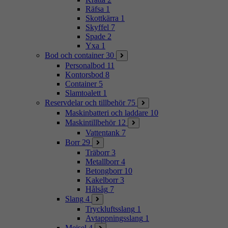
Räfsa
1
Skottkärra
1
Skyffel
7
Spade
2
Yxa
1
Bod och container
30
Personalbod
11
Kontorsbod
8
Container
5
Slamtoalett
1
Reservdelar och tillbehör
75
Maskinbatteri och laddare
10
Maskintillbehör
12
Vattentank
7
Borr
29
Träborr
3
Metallborr
4
Betongborr
10
Kakelborr
3
Hålsåg
7
Slang
4
Tryckluftsslang
1
Avtappningsslang
1
Mejsel
4