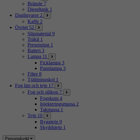
Bränsle
7
Dieseltank
1
Dagligvaror
2
Kaffe
2
Övrigt
52
Slipmaterial
9
Träkil
1
Presenning
1
Batteri
3
Lampa
11
Ficklampa
3
Pannlampa
3
Filter
8
Tjältiningskol
1
Fog lim och tejp
17
Fog och silikon
7
Fogskum
4
Injekteringsmassa
2
Takmassa
1
Tejp
10
Byggtejp
9
Skyddstejp
1
Personskydd