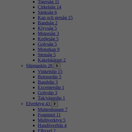
Tigersåg
11
Cirkelsåg
14
Sänksåg
6
Kap och gersåg
15
Bandsåg
2
Klyvsåg
5
Motorsåg
3
Kedjesåg
5
Golvsåg
5
Motorkap
9
Stensåg
5
Kakelskärare
2
Slipmaskin
28
Vinkelslip
15
Betongslip
5
Bandslip
3
Excenterslip
1
Golvslip
3
Tak/väggslip
1
Elverktyg
43
Mutterdragare
7
Fogpistol
11
Multiverktyg
5
Handöverfräs
4
Elhyvel
2