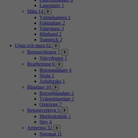
Laserstativ
1
Mäta
14
Värmekamera
1
Fuktmätare
2
Vattenpass
3
Måttband
2
Tumstock
2
Gjuta och mura
62
Betongvibrator
7
Valvvibrator
1
Bearbetning
6
Betongglättare
4
Sloda
1
Asfaltsraka
1
Blandare
10
Betongblandare
2
Tvångsblandare
1
Omrörare
7
Betongverktyg
5
Murbrukshink
1
Slev
4
Armering
32
Najomat
11