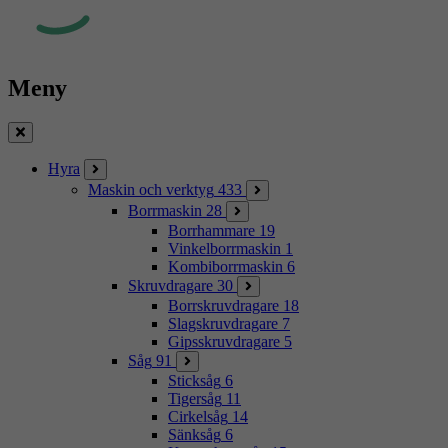
Meny
Stäng
Hyra
Maskin och verktyg
433
Borrmaskin
28
Borrhammare
19
Vinkelborrmaskin
1
Kombiborrmaskin
6
Skruvdragare
30
Borrskruvdragare
18
Slagskruvdragare
7
Gipsskruvdragare
5
Såg
91
Sticksåg
6
Tigersåg
11
Cirkelsåg
14
Sänksåg
6