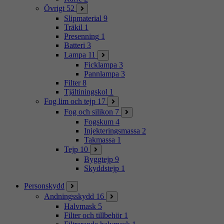
Övrigt
52
Slipmaterial
9
Träkil
1
Presenning
1
Batteri
3
Lampa
11
Ficklampa
3
Pannlampa
3
Filter
8
Tjältiningskol
1
Fog lim och tejp
17
Fog och silikon
7
Fogskum
4
Injekteringsmassa
2
Takmassa
1
Tejp
10
Byggtejp
9
Skyddstejp
1
Personskydd
Andningsskydd
16
Halvmask
5
Filter och tillbehör
1