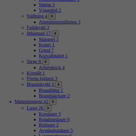
Stämp
3
Väggstöd
2
Ställning
4
Aluminiumställning
3
Fallskydd
3
Inhägnad
17
Stängsel
3
Koner
1
Grind
7
Kravallstaket
1
Stege
8
Arbetsbock
4
Körplåt
1
Första hjälpen
3
Brandskydd
3
Brandfiltar
1
Brandsläckare
2
Mätinstrument
42
Laser
26
Korslaser
3
Rotationslaser
9
Rörlaser
2
Avståndsmätare
5
Lasermottagare
6