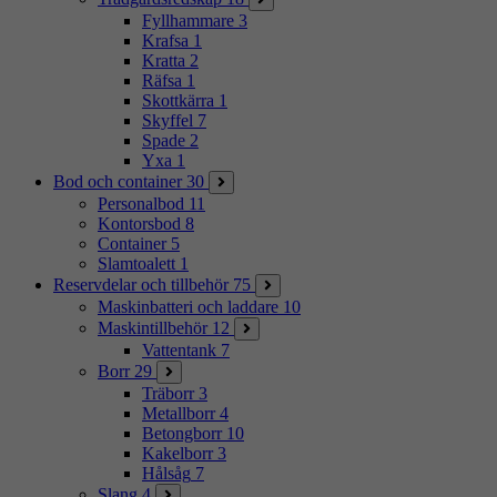
Fyllhammare
3
Krafsa
1
Kratta
2
Räfsa
1
Skottkärra
1
Skyffel
7
Spade
2
Yxa
1
Bod och container
30
Personalbod
11
Kontorsbod
8
Container
5
Slamtoalett
1
Reservdelar och tillbehör
75
Maskinbatteri och laddare
10
Maskintillbehör
12
Vattentank
7
Borr
29
Träborr
3
Metallborr
4
Betongborr
10
Kakelborr
3
Hålsåg
7
Slang
4