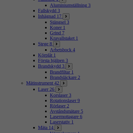
Aluminiumställning
3
Fallskydd
3
Inhägnad
17
Stängsel
3
Koner
1
Grind
7
Kravallstaket
1
Stege
8
Arbetsbock
4
Körplåt
1
Första hjälpen
3
Brandskydd
3
Brandfiltar
1
Brandsläckare
2
Mätinstrument
42
Laser
26
Korslaser
3
Rotationslaser
9
Rörlaser
2
Avståndsmätare
5
Lasermottagare
6
Laserstativ
1
Mäta
14