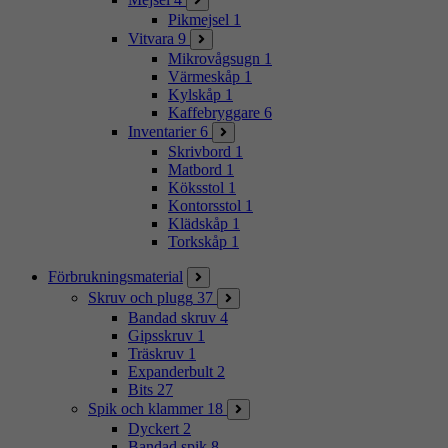
Pikmejsel
1
Vitvara
9
Mikrovågsugn
1
Värmeskåp
1
Kylskåp
1
Kaffebryggare
6
Inventarier
6
Skrivbord
1
Matbord
1
Köksstol
1
Kontorsstol
1
Klädskåp
1
Torkskåp
1
Förbrukningsmaterial
Skruv och plugg
37
Bandad skruv
4
Gipsskruv
1
Träskruv
1
Expanderbult
2
Bits
27
Spik och klammer
18
Dyckert
2
Bandad spik
8