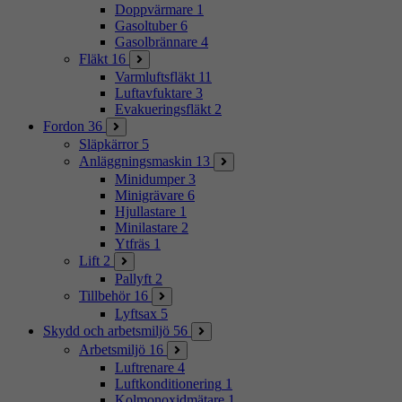
Doppvärmare
1
Gasoltuber
6
Gasolbrännare
4
Fläkt
16
Varmluftsfläkt
11
Luftavfuktare
3
Evakueringsfläkt
2
Fordon
36
Släpkärror
5
Anläggningsmaskin
13
Minidumper
3
Minigrävare
6
Hjullastare
1
Minilastare
2
Ytfräs
1
Lift
2
Pallyft
2
Tillbehör
16
Lyftsax
5
Skydd och arbetsmiljö
56
Arbetsmiljö
16
Luftrenare
4
Luftkonditionering
1
Kolmonoxidmätare
1