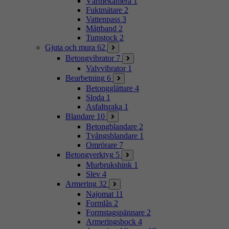
Värmekamera
1
Fuktmätare
2
Vattenpass
3
Måttband
2
Tumstock
2
Gjuta och mura
62
Betongvibrator
7
Valvvibrator
1
Bearbetning
6
Betongglättare
4
Sloda
1
Asfaltsraka
1
Blandare
10
Betongblandare
2
Tvångsblandare
1
Omrörare
7
Betongverktyg
5
Murbrukshink
1
Slev
4
Armering
32
Najomat
11
Formlås
2
Formstagspännare
2
Armeringsbock
4