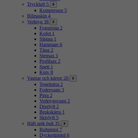
Tryckluft
5
Kompressor
5
Bilmaskin
4
Verktyg
38
Fogspruta
2
Kofot
1
Slägga
1
Hammare
6
Tång
2
Stensax
1
Profilsax
2
Spett
1
Kniv
8
Vagnar och kärror
20
Tegelpirra
2
Fodervagn
3
Pirra
2
Verktygsvagn
2
Dörrlyft
2
Brukskärra
1
Skivlyft
5
Häft spik bult
35
Bultpistol
7
Dyckertpistol
6