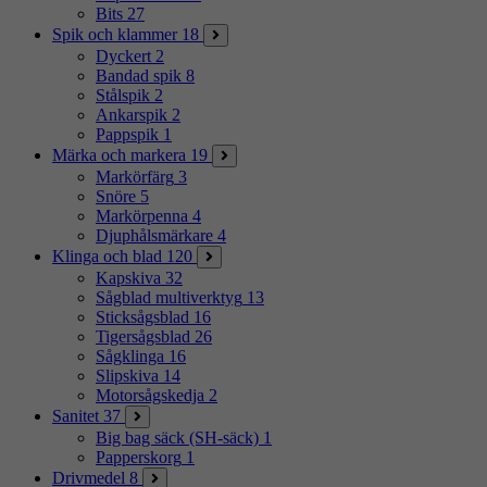
Bits
27
Spik och klammer
18
Dyckert
2
Bandad spik
8
Stålspik
2
Ankarspik
2
Pappspik
1
Märka och markera
19
Markörfärg
3
Snöre
5
Markörpenna
4
Djuphålsmärkare
4
Klinga och blad
120
Kapskiva
32
Sågblad multiverktyg
13
Sticksågsblad
16
Tigersågsblad
26
Sågklinga
16
Slipskiva
14
Motorsågskedja
2
Sanitet
37
Big bag säck (SH-säck)
1
Papperskorg
1
Drivmedel
8