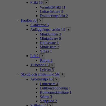
Fläkt
16
Varmluftsfläkt
11
Luftavfuktare
3
Evakueringsfläkt
2
Fordon
36
Släpkärror
5
Anläggningsmaskin
13
Minidumper
3
Minigrävare
6
Hjullastare
1
Minilastare
2
Ytfräs
1
Lift
2
Pallyft
2
Tillbehör
16
Lyftsax
5
Skydd och arbetsmiljö
56
Arbetsmiljö
16
Luftrenare
4
Luftkonditionering
1
Kolmonoxidmätare
1
Stämp
3
Väggstöd
2
Ställning
4