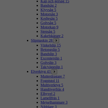
Kap och gersåg
15
Bandsåg
2
Klyvsåg
5
Motorsåg
3
Kedjesåg
5
Golvsåg
5
Motorkap
9
Stensåg
5
Kakelskärare
2
Slipmaskin
28
Vinkelslip
15
Betongslip
5
Bandslip
3
Excenterslip
1
Golvslip
3
Tak/väggslip
1
Elverktyg
43
Mutterdragare
7
Fogpistol
11
Multiverktyg
5
Handöverfräs
4
Elhyvel
2
Lamellfräs
1
Mejselhammare
3
Nibblare
3