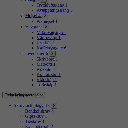
Tryckluftsslang
1
Avtappningsslang
1
Mejsel
4
Pikmejsel
1
Vitvara
9
Mikrovågsugn
1
Värmeskåp
1
Kylskåp
1
Kaffebryggare
6
Inventarier
6
Skrivbord
1
Matbord
1
Köksstol
1
Kontorsstol
1
Klädskåp
1
Torkskåp
1
Förbrukningsmaterial
Skruv och plugg
37
Bandad skruv
4
Gipsskruv
1
Träskruv
1
Expanderbult
2