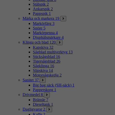
Stålspik
2
Ankarspik
2
Pappspik
1
Märka och markera
19
Markörfärg
3
Snöre
5
Markörpenna
4
Djuphålsmärkare
4
Klinga och blad
120
Kapskiva
32
Sågblad multiverktyg
13
Sticksågsblad
16
Tigersågsblad
26
Sågklinga
16
Slipskiva
14
Motorsågskedja
2
Sanitet
37
Big bag säck (SH-säck)
1
Papperskorg
1
Drivmedel
8
Bränsle
7
Dieseltank
1
Dagligvaror
2
Kaffe
2