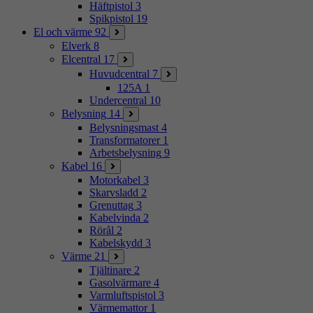
Häftpistol
3
Spikpistol
19
El och värme
92
Elverk
8
Elcentral
17
Huvudcentral
7
125A
1
Undercentral
10
Belysning
14
Belysningsmast
4
Transformatorer
1
Arbetsbelysning
9
Kabel
16
Motorkabel
3
Skarvsladd
2
Grenuttag
3
Kabelvinda
2
Rörål
2
Kabelskydd
3
Värme
21
Tjältinare
2
Gasolvärmare
4
Varmluftspistol
3
Värmemattor
1