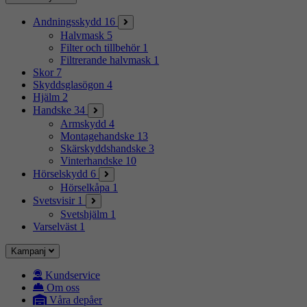
Andningsskydd
16
Halvmask
5
Filter och tillbehör
1
Filtrerande halvmask
1
Skor
7
Skyddsglasögon
4
Hjälm
2
Handske
34
Armskydd
4
Montagehandske
13
Skärskyddshandske
3
Vinterhandske
10
Hörselskydd
6
Hörselkåpa
1
Svetsvisir
1
Svetshjälm
1
Varselväst
1
Kampanj
Kundservice
Om oss
Våra depåer