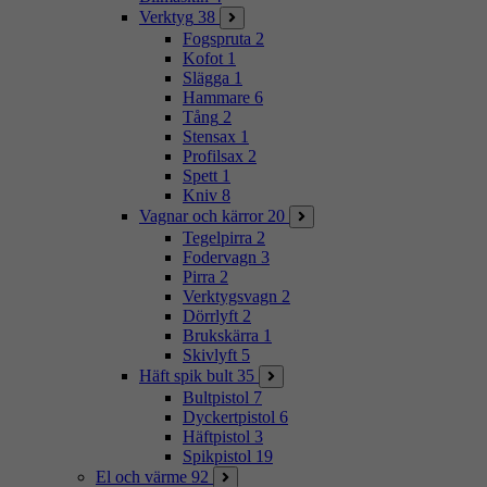
Verktyg
38
Fogspruta
2
Kofot
1
Slägga
1
Hammare
6
Tång
2
Stensax
1
Profilsax
2
Spett
1
Kniv
8
Vagnar och kärror
20
Tegelpirra
2
Fodervagn
3
Pirra
2
Verktygsvagn
2
Dörrlyft
2
Brukskärra
1
Skivlyft
5
Häft spik bult
35
Bultpistol
7
Dyckertpistol
6
Häftpistol
3
Spikpistol
19
El och värme
92