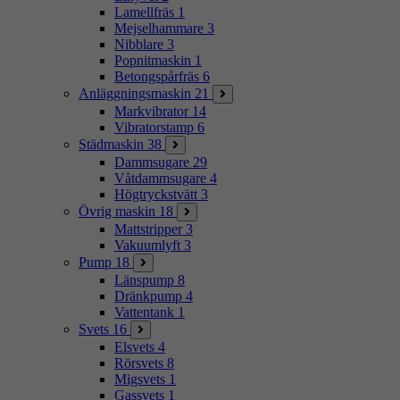
Lamellfräs
1
Mejselhammare
3
Nibblare
3
Popnitmaskin
1
Betongspårfräs
6
Anläggningsmaskin
21
Markvibrator
14
Vibratorstamp
6
Städmaskin
38
Dammsugare
29
Våtdammsugare
4
Högtryckstvätt
3
Övrig maskin
18
Mattstripper
3
Vakuumlyft
3
Pump
18
Länspump
8
Dränkpump
4
Vattentank
1
Svets
16
Elsvets
4
Rörsvets
8
Migsvets
1
Gassvets
1