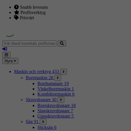
Snabb leverans
Proffsverktyg
Prisvärt
Sök
bland
Logga
tusentals
in
proffsmaskiner
Mina
Meny
Hyra
sidor
Maskin och verktyg
433
Borrmaskin
28
Borrhammare
19
Vinkelborrmaskin
1
Kombiborrmaskin
6
Skruvdragare
30
Borrskruvdragare
18
Slagskruvdragare
7
Gipsskruvdragare
5
Såg
91
Sticksåg
6