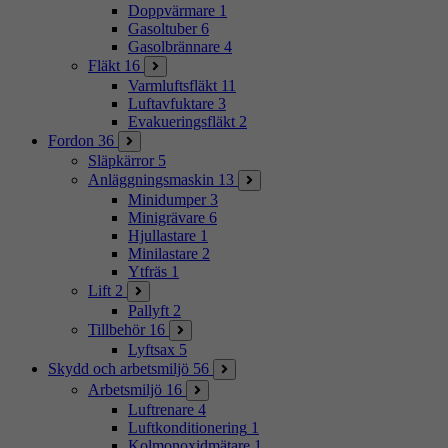
Doppvärmare
1
Gasoltuber
6
Gasolbrännare
4
Fläkt
16
Varmluftsfläkt
11
Luftavfuktare
3
Evakueringsfläkt
2
Fordon
36
Släpkärror
5
Anläggningsmaskin
13
Minidumper
3
Minigrävare
6
Hjullastare
1
Minilastare
2
Ytfräs
1
Lift
2
Pallyft
2
Tillbehör
16
Lyftsax
5
Skydd och arbetsmiljö
56
Arbetsmiljö
16
Luftrenare
4
Luftkonditionering
1
Kolmonoxidmätare
1