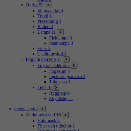
Övrigt
52
Slipmaterial
9
Träkil
1
Presenning
1
Batteri
3
Lampa
11
Ficklampa
3
Pannlampa
3
Filter
8
Tjältiningskol
1
Fog lim och tejp
17
Fog och silikon
7
Fogskum
4
Injekteringsmassa
2
Takmassa
1
Tejp
10
Byggtejp
9
Skyddstejp
1
Personskydd
Andningsskydd
16
Halvmask
5
Filter och tillbehör
1