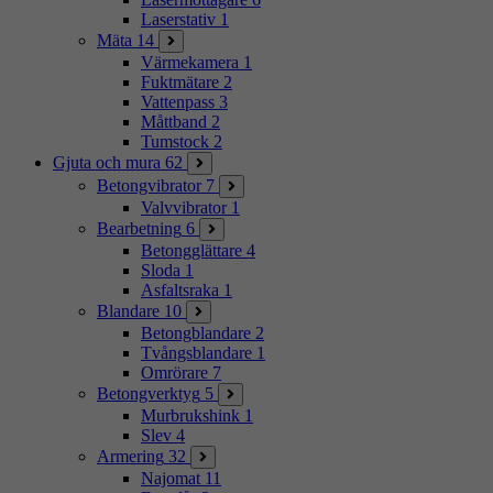
Laserstativ
1
Mäta
14
Värmekamera
1
Fuktmätare
2
Vattenpass
3
Måttband
2
Tumstock
2
Gjuta och mura
62
Betongvibrator
7
Valvvibrator
1
Bearbetning
6
Betongglättare
4
Sloda
1
Asfaltsraka
1
Blandare
10
Betongblandare
2
Tvångsblandare
1
Omrörare
7
Betongverktyg
5
Murbrukshink
1
Slev
4
Armering
32
Najomat
11