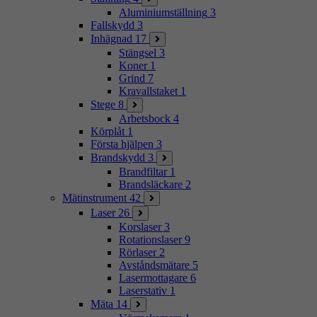
Aluminiumställning
3
Fallskydd
3
Inhägnad
17
Stängsel
3
Koner
1
Grind
7
Kravallstaket
1
Stege
8
Arbetsbock
4
Körplåt
1
Första hjälpen
3
Brandskydd
3
Brandfiltar
1
Brandsläckare
2
Mätinstrument
42
Laser
26
Korslaser
3
Rotationslaser
9
Rörlaser
2
Avståndsmätare
5
Lasermottagare
6
Laserstativ
1
Mäta
14