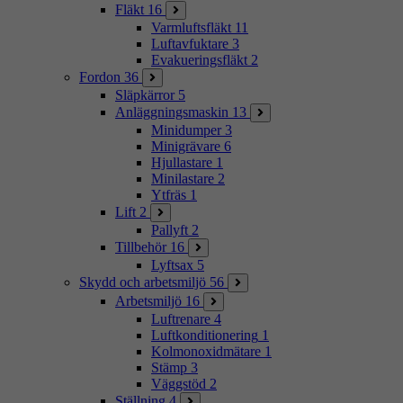
Fläkt
16
Varmluftsfläkt
11
Luftavfuktare
3
Evakueringsfläkt
2
Fordon
36
Släpkärror
5
Anläggningsmaskin
13
Minidumper
3
Minigrävare
6
Hjullastare
1
Minilastare
2
Ytfräs
1
Lift
2
Pallyft
2
Tillbehör
16
Lyftsax
5
Skydd och arbetsmiljö
56
Arbetsmiljö
16
Luftrenare
4
Luftkonditionering
1
Kolmonoxidmätare
1
Stämp
3
Väggstöd
2
Ställning
4