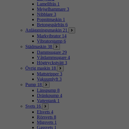
Lamellfräs
1
Mejselhammare
3
Nibblare
3
Popnitmaskin
1
Betongspårfräs
6
Anläggningsmaskin
21
Markvibrator
14
Vibratorstamp
6
Städmaskin
38
Dammsugare
29
Våtdammsugare
4
Högtryckstvätt
3
Övrig maskin
18
Mattstripper
3
Vakuumlyft
3
Pump
18
Länspump
8
Dränkpump
4
Vattentank
1
Svets
16
Elsvets
4
Rörsvets
8
Migsvets
1
Gassvets
1