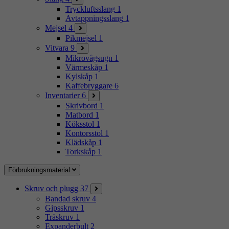
Tryckluftsslang
1
Avtappningsslang
1
Mejsel
4
Pikmejsel
1
Vitvara
9
Mikrovågsugn
1
Värmeskåp
1
Kylskåp
1
Kaffebryggare
6
Inventarier
6
Skrivbord
1
Matbord
1
Köksstol
1
Kontorsstol
1
Klädskåp
1
Torkskåp
1
Förbrukningsmaterial
Skruv och plugg
37
Bandad skruv
4
Gipsskruv
1
Träskruv
1
Expanderbult
2