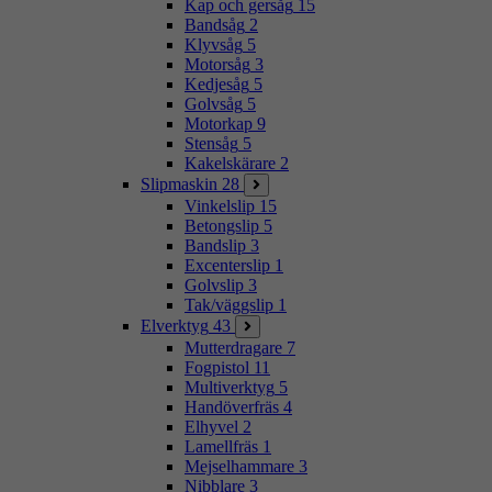
Kap och gersåg
15
Bandsåg
2
Klyvsåg
5
Motorsåg
3
Kedjesåg
5
Golvsåg
5
Motorkap
9
Stensåg
5
Kakelskärare
2
Slipmaskin
28
Vinkelslip
15
Betongslip
5
Bandslip
3
Excenterslip
1
Golvslip
3
Tak/väggslip
1
Elverktyg
43
Mutterdragare
7
Fogpistol
11
Multiverktyg
5
Handöverfräs
4
Elhyvel
2
Lamellfräs
1
Mejselhammare
3
Nibblare
3