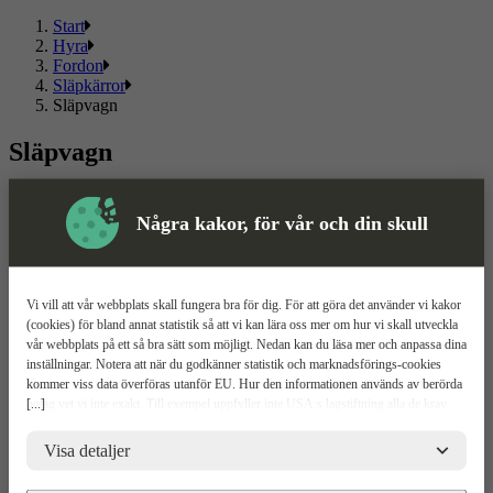
Start
Hyra
Fordon
Släpkärror
Släpvagn
Släpvagn
Välj mellan flera olika släpvagnar och kända märken. Här hittar du
ett sortiment som passar både privat och proffs.
Några kakor, för vår och din skull
Läs mer
Läs mindre
Om ToolPal
Vi vill att vår webbplats skall fungera bra för dig. För att göra det använder vi kakor
(cookies) för bland annat statistik så att vi kan lära oss mer om hur vi skall utveckla
Om oss
vår webbplats på ett så bra sätt som möjligt. Nedan kan du läsa mer och anpassa dina
5 enkla steg
inställningar. Notera att när du godkänner statistik och marknadsförings-cookies
Bli kund
kommer viss data överföras utanför EU. Hur den informationen används av berörda
Våra depåer
[...]
bolag vet vi inte exakt. Till exempel uppfyller inte USA:s lagstiftning alla de krav
Boka demo
gällande hantering av personuppgifter som ställs inom EU, vilket kan innebära vissa
Vattenrening
risker för dina personuppgifter. De berörda bolagen måste lämna över uppgifter till
Visa detaljer
ToolPal To Go
brottsbekämpande myndigheter i USA om de får en sådan begäran. Det kan dock
vara svårt eller omöjligt för dig att hävda dina rättigheter, t.ex. rätten till radering,