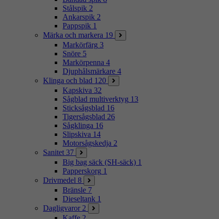
Stålspik
2
Ankarspik
2
Pappspik
1
Märka och markera
19
Markörfärg
3
Snöre
5
Markörpenna
4
Djuphålsmärkare
4
Klinga och blad
120
Kapskiva
32
Sågblad multiverktyg
13
Sticksågsblad
16
Tigersågsblad
26
Sågklinga
16
Slipskiva
14
Motorsågskedja
2
Sanitet
37
Big bag säck (SH-säck)
1
Papperskorg
1
Drivmedel
8
Bränsle
7
Dieseltank
1
Dagligvaror
2
Kaffe
2