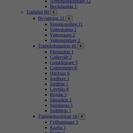
Armeringsklippare
12
Bockmaskin
1
Trädgård
80
Bevattning
21
Slangkoppling
11
Vattenkanna
1
Vattenslang
2
Vattenspridare
2
Trädgårdsmaskin
40
Flismaskin
1
Gallervält
2
Gräsklippare
3
Grästrimmer
8
Häcksax
6
Jordborr
3
Jordfräs
1
Lövblås
8
Röjsåg
3
Såmaskin
2
Snöslunga
1
Stubbfräs
1
Trädgårdsredskap
18
Fyllhammare
3
Krafsa
1
Kratta
2