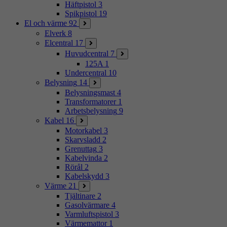
Häftpistol
3
Spikpistol
19
El och värme
92
Elverk
8
Elcentral
17
Huvudcentral
7
125A
1
Undercentral
10
Belysning
14
Belysningsmast
4
Transformatorer
1
Arbetsbelysning
9
Kabel
16
Motorkabel
3
Skarvsladd
2
Grenuttag
3
Kabelvinda
2
Rörål
2
Kabelskydd
3
Värme
21
Tjältinare
2
Gasolvärmare
4
Varmluftspistol
3
Värmemattor
1