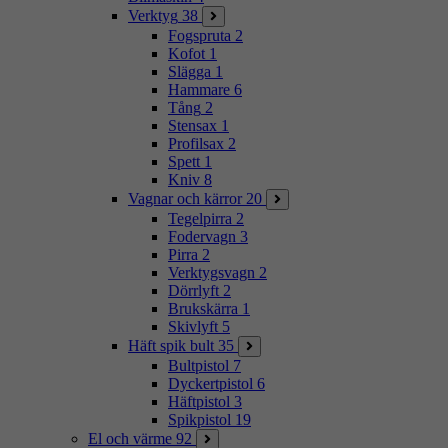
Verktyg
38
Fogspruta
2
Kofot
1
Slägga
1
Hammare
6
Tång
2
Stensax
1
Profilsax
2
Spett
1
Kniv
8
Vagnar och kärror
20
Tegelpirra
2
Fodervagn
3
Pirra
2
Verktygsvagn
2
Dörrlyft
2
Brukskärra
1
Skivlyft
5
Häft spik bult
35
Bultpistol
7
Dyckertpistol
6
Häftpistol
3
Spikpistol
19
El och värme
92