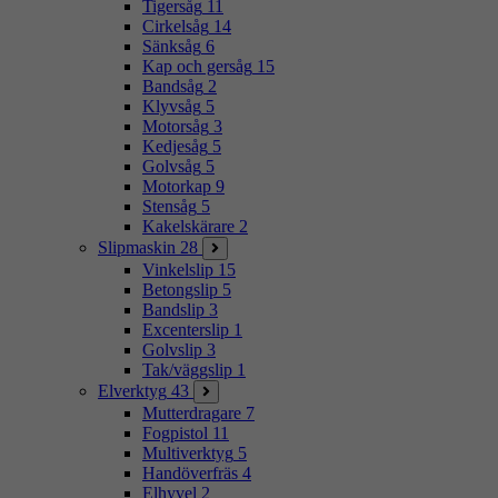
Tigersåg
11
Cirkelsåg
14
Sänksåg
6
Kap och gersåg
15
Bandsåg
2
Klyvsåg
5
Motorsåg
3
Kedjesåg
5
Golvsåg
5
Motorkap
9
Stensåg
5
Kakelskärare
2
Slipmaskin
28
Vinkelslip
15
Betongslip
5
Bandslip
3
Excenterslip
1
Golvslip
3
Tak/väggslip
1
Elverktyg
43
Mutterdragare
7
Fogpistol
11
Multiverktyg
5
Handöverfräs
4
Elhyvel
2