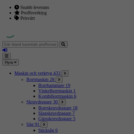
Snabb leverans
Proffsverktyg
Prisvärt
Sök
bland
Logga
tusentals
in
proffsmaskiner
Mina
Meny
Hyra
sidor
Maskin och verktyg
433
Borrmaskin
28
Borrhammare
19
Vinkelborrmaskin
1
Kombiborrmaskin
6
Skruvdragare
30
Borrskruvdragare
18
Slagskruvdragare
7
Gipsskruvdragare
5
Såg
91
Sticksåg
6