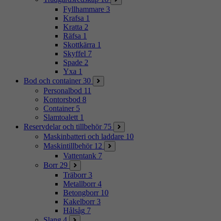
Fyllhammare
3
Krafsa
1
Kratta
2
Räfsa
1
Skottkärra
1
Skyffel
7
Spade
2
Yxa
1
Bod och container
30
Personalbod
11
Kontorsbod
8
Container
5
Slamtoalett
1
Reservdelar och tillbehör
75
Maskinbatteri och laddare
10
Maskintillbehör
12
Vattentank
7
Borr
29
Träborr
3
Metallborr
4
Betongborr
10
Kakelborr
3
Hålsåg
7
Slang
4