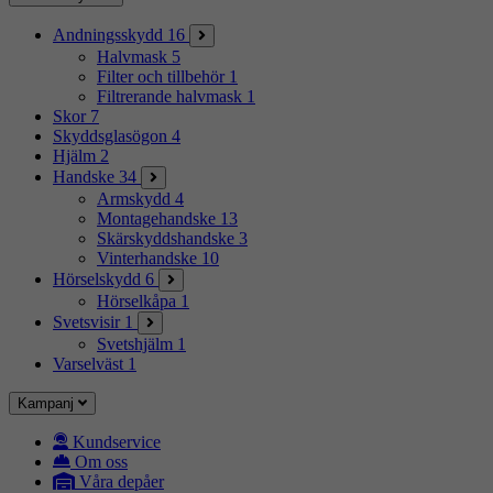
Andningsskydd
16
Halvmask
5
Filter och tillbehör
1
Filtrerande halvmask
1
Skor
7
Skyddsglasögon
4
Hjälm
2
Handske
34
Armskydd
4
Montagehandske
13
Skärskyddshandske
3
Vinterhandske
10
Hörselskydd
6
Hörselkåpa
1
Svetsvisir
1
Svetshjälm
1
Varselväst
1
Kampanj
Kundservice
Om oss
Våra depåer