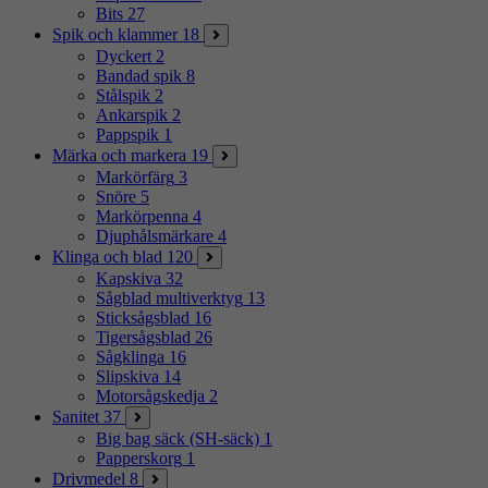
Bits
27
Spik och klammer
18
Dyckert
2
Bandad spik
8
Stålspik
2
Ankarspik
2
Pappspik
1
Märka och markera
19
Markörfärg
3
Snöre
5
Markörpenna
4
Djuphålsmärkare
4
Klinga och blad
120
Kapskiva
32
Sågblad multiverktyg
13
Sticksågsblad
16
Tigersågsblad
26
Sågklinga
16
Slipskiva
14
Motorsågskedja
2
Sanitet
37
Big bag säck (SH-säck)
1
Papperskorg
1
Drivmedel
8