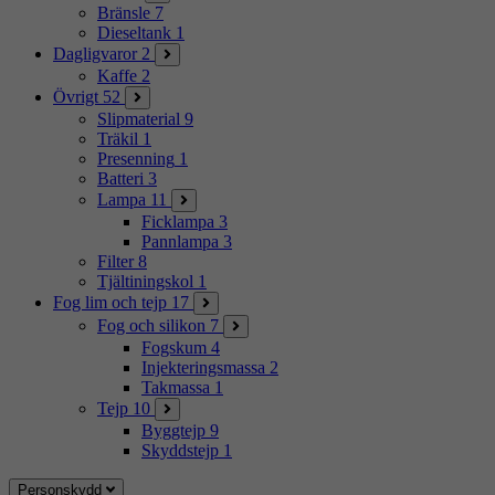
Bränsle
7
Dieseltank
1
Dagligvaror
2
Kaffe
2
Övrigt
52
Slipmaterial
9
Träkil
1
Presenning
1
Batteri
3
Lampa
11
Ficklampa
3
Pannlampa
3
Filter
8
Tjältiningskol
1
Fog lim och tejp
17
Fog och silikon
7
Fogskum
4
Injekteringsmassa
2
Takmassa
1
Tejp
10
Byggtejp
9
Skyddstejp
1
Personskydd