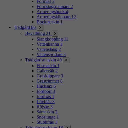
Formlås
2
Formstagspännare
2
Armeringsbock
4
Armeringsklippare
12
Bockmaskin
1
Trädgård
80
Bevattning
21
Slangkoppling
11
Vattenkanna
1
Vattenslang
2
Vattenspridare
2
Trädgårdsmaskin
40
Flismaskin
1
Gallervält
2
Gräsklippare
3
Grästrimmer
8
Häcksax
6
Jordborr
3
Jordfräs
1
Lövblås
8
Röjsåg
3
Såmaskin
2
Snöslunga
1
Stubbfräs
1
Trädgårdsredskap
18