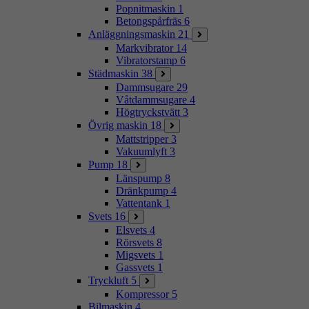
Popnitmaskin
1
Betongspårfräs
6
Anläggningsmaskin
21
Markvibrator
14
Vibratorstamp
6
Städmaskin
38
Dammsugare
29
Våtdammsugare
4
Högtryckstvätt
3
Övrig maskin
18
Mattstripper
3
Vakuumlyft
3
Pump
18
Länspump
8
Dränkpump
4
Vattentank
1
Svets
16
Elsvets
4
Rörsvets
8
Migsvets
1
Gassvets
1
Tryckluft
5
Kompressor
5
Bilmaskin
4