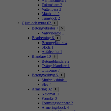
Värmekamera
1
Fuktmätare
2
Vattenpass
3
Måttband
2
Tumstock
2
Gjuta och mura
62
Betongvibrator
7
Valvvibrator
1
Bearbetning
6
Betongglättare
4
Sloda
1
Asfaltsraka
1
Blandare
10
Betongblandare
2
Tvångsblandare
1
Omrörare
7
Betongverktyg
5
Murbrukshink
1
Slev
4
Armering
32
Najomat
11
Formlås
2
Formstagspännare
2
Armeringsbock
4