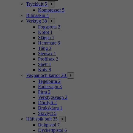
Tryckluft
5
Kompressor
5
Bilmaskin
4
Verktyg
38
Fogspruta
2
Kofot
1
Slägga
1
Hammare
6
Tång
2
Stensax
1
Profilsax
2
Spett
1
Kniv
8
Vagnar och kärror
20
Tegelpirra
2
Fodervagn
3
Pirra
2
Verktygsvagn
2
Dörrlyft
2
Brukskärra
1
Skivlyft
5
Häft spik bult
35
Bultpistol
7
Dyckertpistol
6