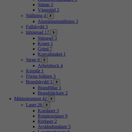
Stämp
3
Väggstöd
2
Ställning
4
Aluminiumställning
3
Fallskydd
3
Inhägnad
17
Stängsel
3
Koner
1
Grind
7
Kravallstaket
1
Stege
8
Arbetsbock
4
Körplåt
1
Första hjälpen
3
Brandskydd
3
Brandfiltar
1
Brandsläckare
2
Mätinstrument
42
Laser
26
Korslaser
3
Rotationslaser
9
Rörlaser
2
Avståndsmätare
5
Lasermottagare
6