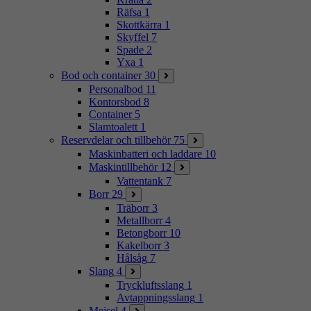
Räfsa
1
Skottkärra
1
Skyffel
7
Spade
2
Yxa
1
Bod och container
30
Personalbod
11
Kontorsbod
8
Container
5
Slamtoalett
1
Reservdelar och tillbehör
75
Maskinbatteri och laddare
10
Maskintillbehör
12
Vattentank
7
Borr
29
Träborr
3
Metallborr
4
Betongborr
10
Kakelborr
3
Hålsåg
7
Slang
4
Tryckluftsslang
1
Avtappningsslang
1
Mejsel
4