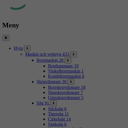
Meny
Stäng
Hyra
Maskin och verktyg
433
Borrmaskin
28
Borrhammare
19
Vinkelborrmaskin
1
Kombiborrmaskin
6
Skruvdragare
30
Borrskruvdragare
18
Slagskruvdragare
7
Gipsskruvdragare
5
Såg
91
Sticksåg
6
Tigersåg
11
Cirkelsåg
14
Sänksåg
6