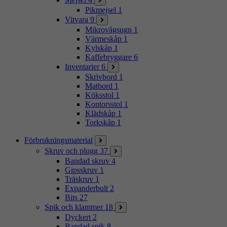
Pikmejsel
1
Vitvara
9
Mikrovågsugn
1
Värmeskåp
1
Kylskåp
1
Kaffebryggare
6
Inventarier
6
Skrivbord
1
Matbord
1
Köksstol
1
Kontorsstol
1
Klädskåp
1
Torkskåp
1
Förbrukningsmaterial
Skruv och plugg
37
Bandad skruv
4
Gipsskruv
1
Träskruv
1
Expanderbult
2
Bits
27
Spik och klammer
18
Dyckert
2
Bandad spik
8