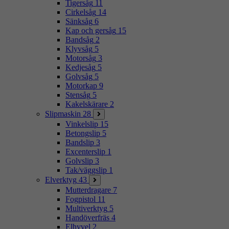
Tigersåg
11
Cirkelsåg
14
Sänksåg
6
Kap och gersåg
15
Bandsåg
2
Klyvsåg
5
Motorsåg
3
Kedjesåg
5
Golvsåg
5
Motorkap
9
Stensåg
5
Kakelskärare
2
Slipmaskin
28
Vinkelslip
15
Betongslip
5
Bandslip
3
Excenterslip
1
Golvslip
3
Tak/väggslip
1
Elverktyg
43
Mutterdragare
7
Fogpistol
11
Multiverktyg
5
Handöverfräs
4
Elhyvel
2