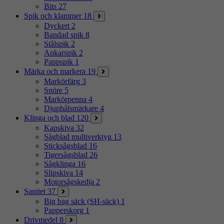
Bits
27
Spik och klammer
18
Dyckert
2
Bandad spik
8
Stålspik
2
Ankarspik
2
Pappspik
1
Märka och markera
19
Markörfärg
3
Snöre
5
Markörpenna
4
Djuphålsmärkare
4
Klinga och blad
120
Kapskiva
32
Sågblad multiverktyg
13
Sticksågsblad
16
Tigersågsblad
26
Sågklinga
16
Slipskiva
14
Motorsågskedja
2
Sanitet
37
Big bag säck (SH-säck)
1
Papperskorg
1
Drivmedel
8