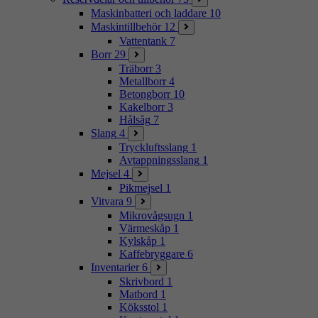
Maskinbatteri och laddare
10
Maskintillbehör
12
Vattentank
7
Borr
29
Träborr
3
Metallborr
4
Betongborr
10
Kakelborr
3
Hålsåg
7
Slang
4
Tryckluftsslang
1
Avtappningsslang
1
Mejsel
4
Pikmejsel
1
Vitvara
9
Mikrovågsugn
1
Värmeskåp
1
Kylskåp
1
Kaffebryggare
6
Inventarier
6
Skrivbord
1
Matbord
1
Köksstol
1