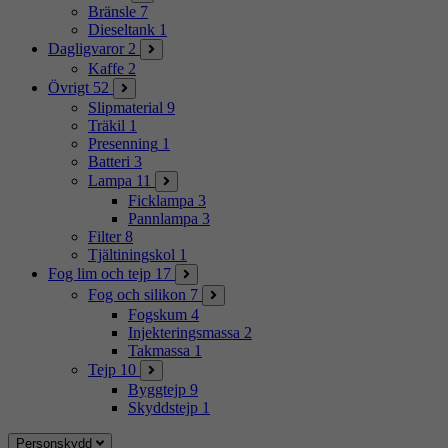
Bränsle
7
Dieseltank
1
Dagligvaror
2
Kaffe
2
Övrigt
52
Slipmaterial
9
Träkil
1
Presenning
1
Batteri
3
Lampa
11
Ficklampa
3
Pannlampa
3
Filter
8
Tjältiningskol
1
Fog lim och tejp
17
Fog och silikon
7
Fogskum
4
Injekteringsmassa
2
Takmassa
1
Tejp
10
Byggtejp
9
Skyddstejp
1
Personskydd