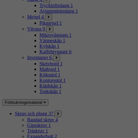
Tryckluftsslang
1
Avtappningsslang
1
Mejsel
4
Pikmejsel
1
Vitvara
9
Mikrovågsugn
1
Värmeskåp
1
Kylskåp
1
Kaffebryggare
6
Inventarier
6
Skrivbord
1
Matbord
1
Köksstol
1
Kontorsstol
1
Klädskåp
1
Torkskåp
1
Förbrukningsmaterial
Skruv och plugg
37
Bandad skruv
4
Gipsskruv
1
Träskruv
1
Expanderbult
2