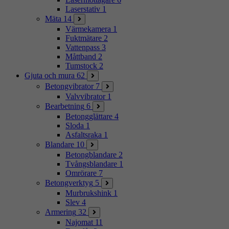
Laserstativ
1
Mäta
14
Värmekamera
1
Fuktmätare
2
Vattenpass
3
Måttband
2
Tumstock
2
Gjuta och mura
62
Betongvibrator
7
Valvvibrator
1
Bearbetning
6
Betongglättare
4
Sloda
1
Asfaltsraka
1
Blandare
10
Betongblandare
2
Tvångsblandare
1
Omrörare
7
Betongverktyg
5
Murbrukshink
1
Slev
4
Armering
32
Najomat
11