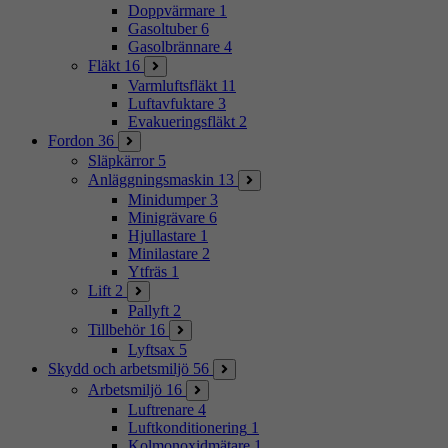
Doppvärmare
1
Gasoltuber
6
Gasolbrännare
4
Fläkt
16
Varmluftsfläkt
11
Luftavfuktare
3
Evakueringsfläkt
2
Fordon
36
Släpkärror
5
Anläggningsmaskin
13
Minidumper
3
Minigrävare
6
Hjullastare
1
Minilastare
2
Ytfräs
1
Lift
2
Pallyft
2
Tillbehör
16
Lyftsax
5
Skydd och arbetsmiljö
56
Arbetsmiljö
16
Luftrenare
4
Luftkonditionering
1
Kolmonoxidmätare
1