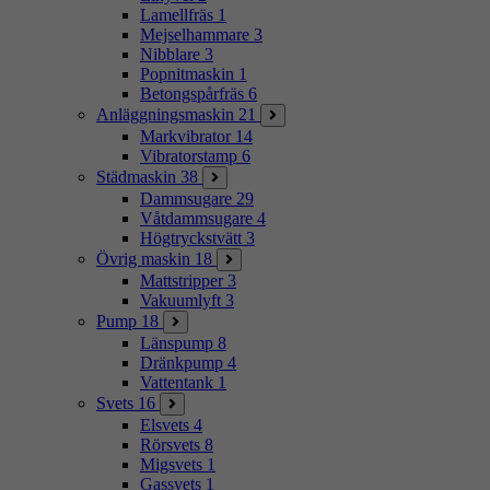
Lamellfräs
1
Mejselhammare
3
Nibblare
3
Popnitmaskin
1
Betongspårfräs
6
Anläggningsmaskin
21
Markvibrator
14
Vibratorstamp
6
Städmaskin
38
Dammsugare
29
Våtdammsugare
4
Högtryckstvätt
3
Övrig maskin
18
Mattstripper
3
Vakuumlyft
3
Pump
18
Länspump
8
Dränkpump
4
Vattentank
1
Svets
16
Elsvets
4
Rörsvets
8
Migsvets
1
Gassvets
1