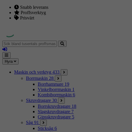
Snabb leverans
Proffsverktyg
Prisvärt
Sök
bland
Logga
tusentals
in
proffsmaskiner
Mina
Meny
Hyra
sidor
Maskin och verktyg
433
Borrmaskin
28
Borrhammare
19
Vinkelborrmaskin
1
Kombiborrmaskin
6
Skruvdragare
30
Borrskruvdragare
18
Slagskruvdragare
7
Gipsskruvdragare
5
Såg
91
Sticksåg
6