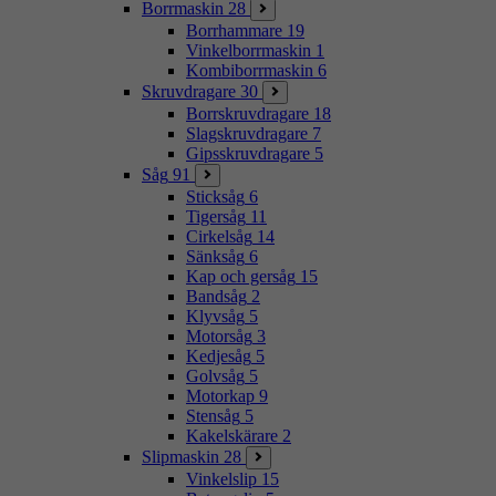
Borrmaskin
28
Borrhammare
19
Vinkelborrmaskin
1
Kombiborrmaskin
6
Skruvdragare
30
Borrskruvdragare
18
Slagskruvdragare
7
Gipsskruvdragare
5
Såg
91
Sticksåg
6
Tigersåg
11
Cirkelsåg
14
Sänksåg
6
Kap och gersåg
15
Bandsåg
2
Klyvsåg
5
Motorsåg
3
Kedjesåg
5
Golvsåg
5
Motorkap
9
Stensåg
5
Kakelskärare
2
Slipmaskin
28
Vinkelslip
15