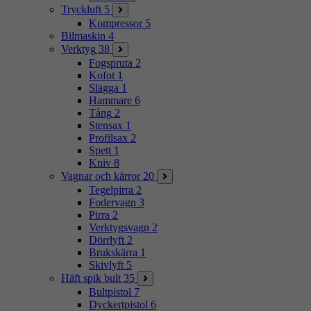
Tryckluft
5
Kompressor
5
Bilmaskin
4
Verktyg
38
Fogspruta
2
Kofot
1
Slägga
1
Hammare
6
Tång
2
Stensax
1
Profilsax
2
Spett
1
Kniv
8
Vagnar och kärror
20
Tegelpirra
2
Fodervagn
3
Pirra
2
Verktygsvagn
2
Dörrlyft
2
Brukskärra
1
Skivlyft
5
Häft spik bult
35
Bultpistol
7
Dyckertpistol
6