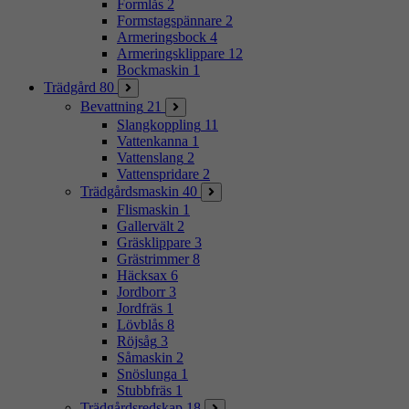
Formlås
2
Formstagspännare
2
Armeringsbock
4
Armeringsklippare
12
Bockmaskin
1
Trädgård
80
Bevattning
21
Slangkoppling
11
Vattenkanna
1
Vattenslang
2
Vattenspridare
2
Trädgårdsmaskin
40
Flismaskin
1
Gallervält
2
Gräsklippare
3
Grästrimmer
8
Häcksax
6
Jordborr
3
Jordfräs
1
Lövblås
8
Röjsåg
3
Såmaskin
2
Snöslunga
1
Stubbfräs
1
Trädgårdsredskap
18