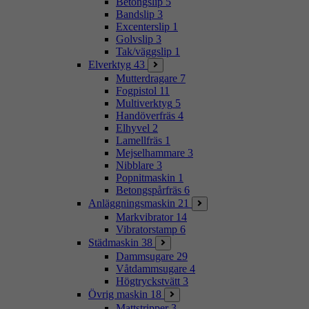
Betongslip
5
Bandslip
3
Excenterslip
1
Golvslip
3
Tak/väggslip
1
Elverktyg
43
Mutterdragare
7
Fogpistol
11
Multiverktyg
5
Handöverfräs
4
Elhyvel
2
Lamellfräs
1
Mejselhammare
3
Nibblare
3
Popnitmaskin
1
Betongspårfräs
6
Anläggningsmaskin
21
Markvibrator
14
Vibratorstamp
6
Städmaskin
38
Dammsugare
29
Våtdammsugare
4
Högtryckstvätt
3
Övrig maskin
18
Mattstripper
3