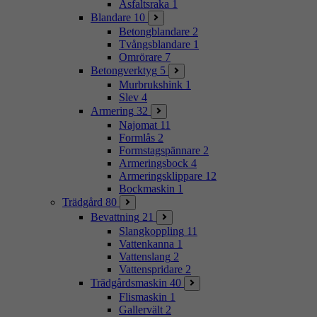
Asfaltsraka
1
Blandare
10
Betongblandare
2
Tvångsblandare
1
Omrörare
7
Betongverktyg
5
Murbrukshink
1
Slev
4
Armering
32
Najomat
11
Formlås
2
Formstagspännare
2
Armeringsbock
4
Armeringsklippare
12
Bockmaskin
1
Trädgård
80
Bevattning
21
Slangkoppling
11
Vattenkanna
1
Vattenslang
2
Vattenspridare
2
Trädgårdsmaskin
40
Flismaskin
1
Gallervält
2