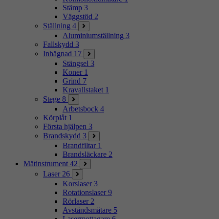
Stämp
3
Väggstöd
2
Ställning
4
Aluminiumställning
3
Fallskydd
3
Inhägnad
17
Stängsel
3
Koner
1
Grind
7
Kravallstaket
1
Stege
8
Arbetsbock
4
Körplåt
1
Första hjälpen
3
Brandskydd
3
Brandfiltar
1
Brandsläckare
2
Mätinstrument
42
Laser
26
Korslaser
3
Rotationslaser
9
Rörlaser
2
Avståndsmätare
5
Lasermottagare
6