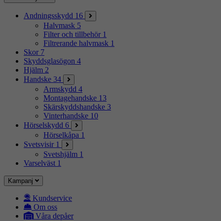
Andningsskydd
16
Halvmask
5
Filter och tillbehör
1
Filtrerande halvmask
1
Skor
7
Skyddsglasögon
4
Hjälm
2
Handske
34
Armskydd
4
Montagehandske
13
Skärskyddshandske
3
Vinterhandske
10
Hörselskydd
6
Hörselkåpa
1
Svetsvisir
1
Svetshjälm
1
Varselväst
1
Kampanj
Kundservice
Om oss
Våra depåer