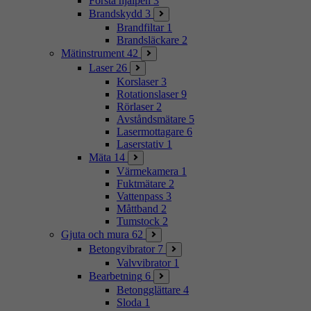
Första hjälpen
3
Brandskydd
3
Brandfiltar
1
Brandsläckare
2
Mätinstrument
42
Laser
26
Korslaser
3
Rotationslaser
9
Rörlaser
2
Avståndsmätare
5
Lasermottagare
6
Laserstativ
1
Mäta
14
Värmekamera
1
Fuktmätare
2
Vattenpass
3
Måttband
2
Tumstock
2
Gjuta och mura
62
Betongvibrator
7
Valvvibrator
1
Bearbetning
6
Betongglättare
4
Sloda
1