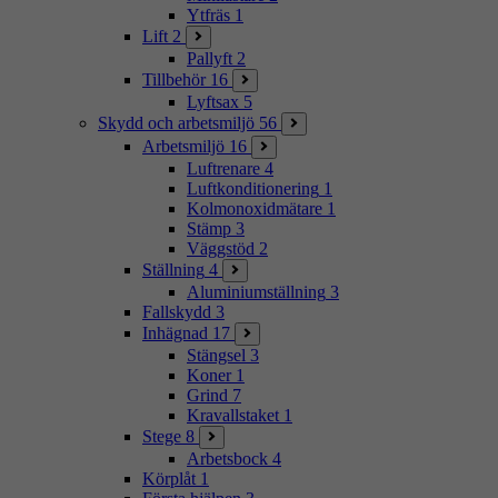
Ytfräs
1
Lift
2
Pallyft
2
Tillbehör
16
Lyftsax
5
Skydd och arbetsmiljö
56
Arbetsmiljö
16
Luftrenare
4
Luftkonditionering
1
Kolmonoxidmätare
1
Stämp
3
Väggstöd
2
Ställning
4
Aluminiumställning
3
Fallskydd
3
Inhägnad
17
Stängsel
3
Koner
1
Grind
7
Kravallstaket
1
Stege
8
Arbetsbock
4
Körplåt
1