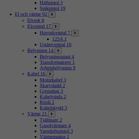
Häftpistol
3
Spikpistol
19
El och värme
92
Elverk
8
Elcentral
17
Huvudcentral
7
125A
1
Undercentral
10
Belysning
14
Belysningsmast
4
Transformatorer
1
Arbetsbelysning
9
Kabel
16
Motorkabel
3
Skarvsladd
2
Grenuttag
3
Kabelvinda
2
Rörål
2
Kabelskydd
3
Värme
21
Tjältinare
2
Gasolvärmare
4
Varmluftspistol
3
Värmemattor
1