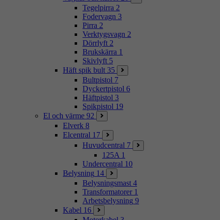
Tegelpirra
2
Fodervagn
3
Pirra
2
Verktygsvagn
2
Dörrlyft
2
Brukskärra
1
Skivlyft
5
Häft spik bult
35
Bultpistol
7
Dyckertpistol
6
Häftpistol
3
Spikpistol
19
El och värme
92
Elverk
8
Elcentral
17
Huvudcentral
7
125A
1
Undercentral
10
Belysning
14
Belysningsmast
4
Transformatorer
1
Arbetsbelysning
9
Kabel
16
Motorkabel
3