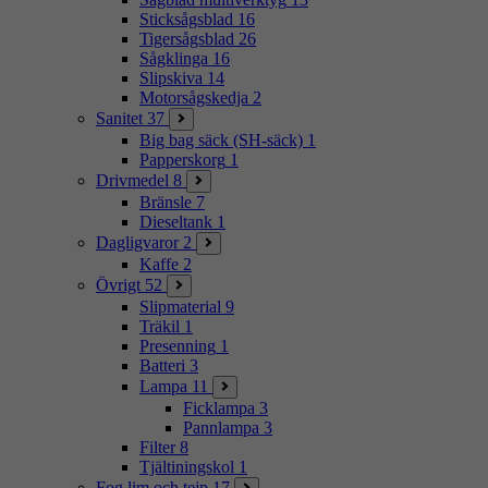
Sticksågsblad
16
Tigersågsblad
26
Sågklinga
16
Slipskiva
14
Motorsågskedja
2
Sanitet
37
Big bag säck (SH-säck)
1
Papperskorg
1
Drivmedel
8
Bränsle
7
Dieseltank
1
Dagligvaror
2
Kaffe
2
Övrigt
52
Slipmaterial
9
Träkil
1
Presenning
1
Batteri
3
Lampa
11
Ficklampa
3
Pannlampa
3
Filter
8
Tjältiningskol
1
Fog lim och tejp
17