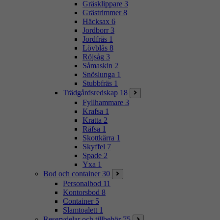
Gräsklippare
3
Grästrimmer
8
Häcksax
6
Jordborr
3
Jordfräs
1
Lövblås
8
Röjsåg
3
Såmaskin
2
Snöslunga
1
Stubbfräs
1
Trädgårdsredskap
18
Fyllhammare
3
Krafsa
1
Kratta
2
Räfsa
1
Skottkärra
1
Skyffel
7
Spade
2
Yxa
1
Bod och container
30
Personalbod
11
Kontorsbod
8
Container
5
Slamtoalett
1
Reservdelar och tillbehör
75