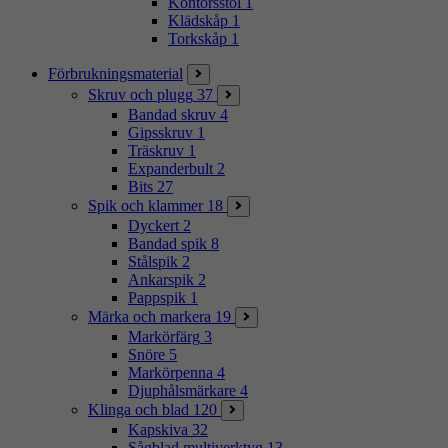
Kontorsstol
1
Klädskåp
1
Torkskåp
1
Förbrukningsmaterial
Skruv och plugg
37
Bandad skruv
4
Gipsskruv
1
Träskruv
1
Expanderbult
2
Bits
27
Spik och klammer
18
Dyckert
2
Bandad spik
8
Stålspik
2
Ankarspik
2
Pappspik
1
Märka och markera
19
Markörfärg
3
Snöre
5
Markörpenna
4
Djuphålsmärkare
4
Klinga och blad
120
Kapskiva
32
Sågblad multiverktyg
13