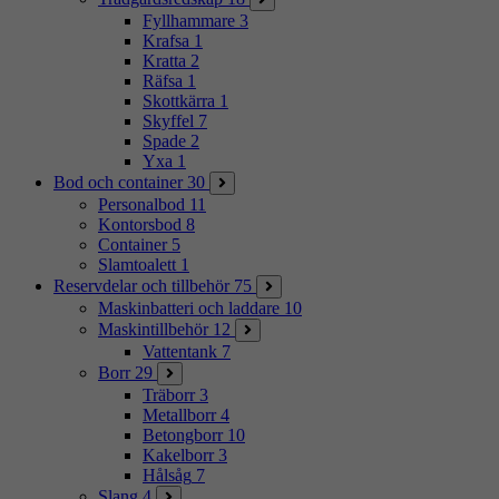
Fyllhammare
3
Krafsa
1
Kratta
2
Räfsa
1
Skottkärra
1
Skyffel
7
Spade
2
Yxa
1
Bod och container
30
Personalbod
11
Kontorsbod
8
Container
5
Slamtoalett
1
Reservdelar och tillbehör
75
Maskinbatteri och laddare
10
Maskintillbehör
12
Vattentank
7
Borr
29
Träborr
3
Metallborr
4
Betongborr
10
Kakelborr
3
Hålsåg
7
Slang
4