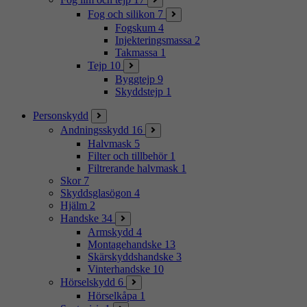
Fog och silikon
7
Fogskum
4
Injekteringsmassa
2
Takmassa
1
Tejp
10
Byggtejp
9
Skyddstejp
1
Personskydd
Andningsskydd
16
Halvmask
5
Filter och tillbehör
1
Filtrerande halvmask
1
Skor
7
Skyddsglasögon
4
Hjälm
2
Handske
34
Armskydd
4
Montagehandske
13
Skärskyddshandske
3
Vinterhandske
10
Hörselskydd
6
Hörselkåpa
1