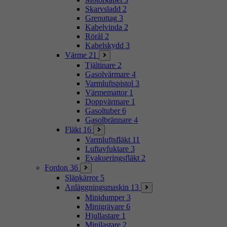
Skarvsladd
2
Grenuttag
3
Kabelvinda
2
Rörål
2
Kabelskydd
3
Värme
21
Tjältinare
2
Gasolvärmare
4
Varmluftspistol
3
Värmemattor
1
Doppvärmare
1
Gasoltuber
6
Gasolbrännare
4
Fläkt
16
Varmluftsfläkt
11
Luftavfuktare
3
Evakueringsfläkt
2
Fordon
36
Släpkärror
5
Anläggningsmaskin
13
Minidumper
3
Minigrävare
6
Hjullastare
1
Minilastare
2