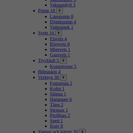
Vakuumlyft
3
Pump
18
Länspump
8
Dränkpump
4
Vattentank
1
Svets
16
Elsvets
4
Rörsvets
8
Migsvets
1
Gassvets
1
Tryckluft
5
Kompressor
5
Bilmaskin
4
Verktyg
38
Fogspruta
2
Kofot
1
Slägga
1
Hammare
6
Tång
2
Stensax
1
Profilsax
2
Spett
1
Kniv
8
Vagnar och kärror
20