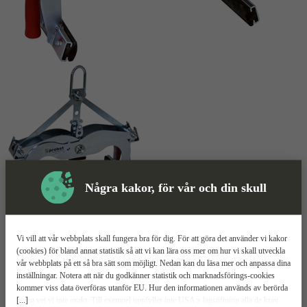
Några kakor, för vår och din skull
Skyddsutrustning
Lyftsax
Mer information
Vi vill att vår webbplats skall fungera bra för dig. För att göra det använder vi kakor
(cookies) för bland annat statistik så att vi kan lära oss mer om hur vi skall utveckla
vår webbplats på ett så bra sätt som möjligt. Nedan kan du läsa mer och anpassa dina
Probst Easygrip EXG
inställningar. Notera att när du godkänner statistik och marknadsförings-cookies
kommer viss data överföras utanför EU. Hur den informationen används av berörda
[...]
bolag vet vi inte exakt. Till exempel uppfyller inte USA:s lagstiftning alla de krav
600 kg maxlast