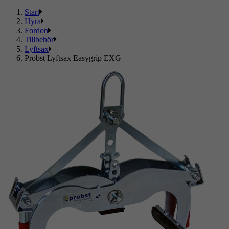
Start
Hyra
Fordon
Tillbehör
Lyftsax
Probst Lyftsax Easygrip EXG