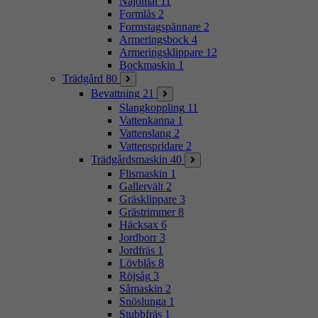
Najomat
11
Formlås
2
Formstagspännare
2
Armeringsbock
4
Armeringsklippare
12
Bockmaskin
1
Trädgård
80
Bevattning
21
Slangkoppling
11
Vattenkanna
1
Vattenslang
2
Vattenspridare
2
Trädgårdsmaskin
40
Flismaskin
1
Gallervält
2
Gräsklippare
3
Grästrimmer
8
Häcksax
6
Jordborr
3
Jordfräs
1
Lövblås
8
Röjsåg
3
Såmaskin
2
Snöslunga
1
Stubbfräs
1