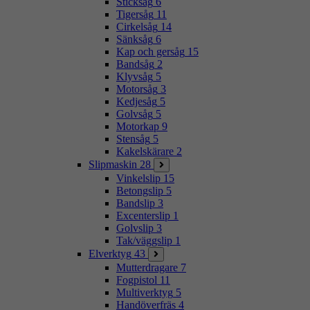
Sticksåg
6
Tigersåg
11
Cirkelsåg
14
Sänksåg
6
Kap och gersåg
15
Bandsåg
2
Klyvsåg
5
Motorsåg
3
Kedjesåg
5
Golvsåg
5
Motorkap
9
Stensåg
5
Kakelskärare
2
Slipmaskin
28
Vinkelslip
15
Betongslip
5
Bandslip
3
Excenterslip
1
Golvslip
3
Tak/väggslip
1
Elverktyg
43
Mutterdragare
7
Fogpistol
11
Multiverktyg
5
Handöverfräs
4