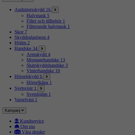
Andningsskydd
16
Halvmask
5
Filter och tillbehör
1
Filtrerande halvmask
1
Skor
7
Skyddsglasögon
4
Hjälm
2
Handske
34
Armskydd
4
Montagehandske
13
Skärskyddshandske
3
Vinterhandske
10
Hörselskydd
6
Hörselkåpa
1
Svetsvisir
1
Svetshjälm
1
Varselväst
1
Kampanj
Kundservice
Om oss
Våra depåer