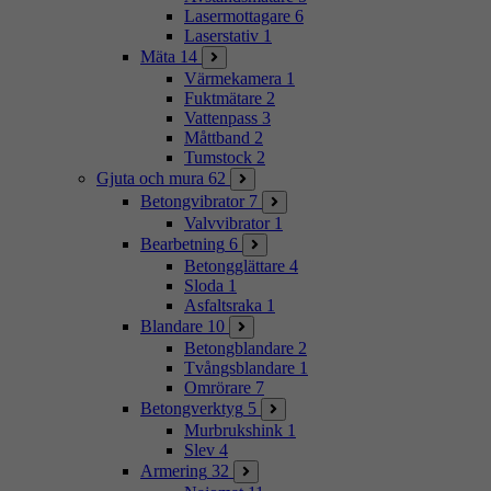
Lasermottagare
6
Laserstativ
1
Mäta
14
Värmekamera
1
Fuktmätare
2
Vattenpass
3
Måttband
2
Tumstock
2
Gjuta och mura
62
Betongvibrator
7
Valvvibrator
1
Bearbetning
6
Betongglättare
4
Sloda
1
Asfaltsraka
1
Blandare
10
Betongblandare
2
Tvångsblandare
1
Omrörare
7
Betongverktyg
5
Murbrukshink
1
Slev
4
Armering
32