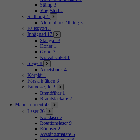
Stämp
3
Väggstöd
2
Ställning
4
Aluminiumställning
3
Fallskydd
3
Inhägnad
17
Stängsel
3
Koner
1
Grind
7
Kravallstaket
1
Stege
8
Arbetsbock
4
Körplåt
1
Första hjälpen
3
Brandskydd
3
Brandfiltar
1
Brandsläckare
2
Mätinstrument
42
Laser
26
Korslaser
3
Rotationslaser
9
Rörlaser
2
Avståndsmätare
5
Lasermottagare
6