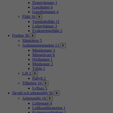
Doppvärmare
1
Gasoltuber
6
Gasolbrännare
4
Fläkt
16
Varmluftsfläkt
11
Luftavfuktare
3
Evakueringsfläkt
2
Fordon
36
Släpkärror
5
Anläggningsmaskin
13
Minidumper
3
Minigrävare
6
Hjullastare
1
Minilastare
2
Ytfräs
1
Lift
2
Pallyft
2
Tillbehör
16
Lyftsax
5
Skydd och arbetsmiljö
56
Arbetsmiljö
16
Luftrenare
4
Luftkonditionering
1
Kolmonoxidmätare
1