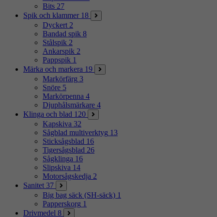
Bits
27
Spik och klammer
18
Dyckert
2
Bandad spik
8
Stålspik
2
Ankarspik
2
Pappspik
1
Märka och markera
19
Markörfärg
3
Snöre
5
Markörpenna
4
Djuphålsmärkare
4
Klinga och blad
120
Kapskiva
32
Sågblad multiverktyg
13
Sticksågsblad
16
Tigersågsblad
26
Sågklinga
16
Slipskiva
14
Motorsågskedja
2
Sanitet
37
Big bag säck (SH-säck)
1
Papperskorg
1
Drivmedel
8