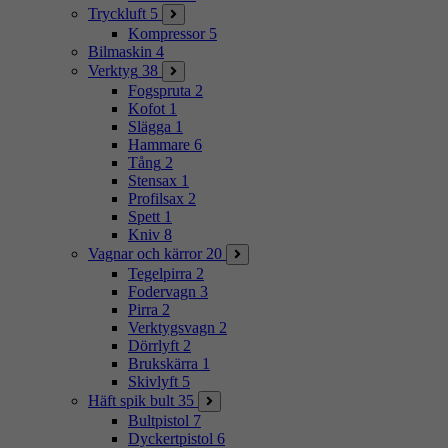
Tryckluft
5
Kompressor
5
Bilmaskin
4
Verktyg
38
Fogspruta
2
Kofot
1
Slägga
1
Hammare
6
Tång
2
Stensax
1
Profilsax
2
Spett
1
Kniv
8
Vagnar och kärror
20
Tegelpirra
2
Fodervagn
3
Pirra
2
Verktygsvagn
2
Dörrlyft
2
Brukskärra
1
Skivlyft
5
Häft spik bult
35
Bultpistol
7
Dyckertpistol
6