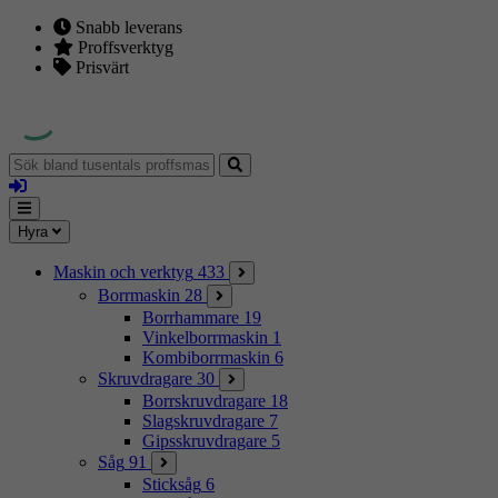
Snabb leverans
Proffsverktyg
Prisvärt
Sök
bland
Logga
tusentals
in
proffsmaskiner
Mina
Meny
Hyra
sidor
Maskin och verktyg
433
Borrmaskin
28
Borrhammare
19
Vinkelborrmaskin
1
Kombiborrmaskin
6
Skruvdragare
30
Borrskruvdragare
18
Slagskruvdragare
7
Gipsskruvdragare
5
Såg
91
Sticksåg
6