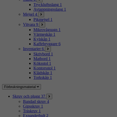
Tryckluftsslang
1
Avtappningsslang
1
Mejsel
4
Pikmejsel
1
Vitvara
9
Mikrovågsugn
1
Värmeskåp
1
Kylskåp
1
Kaffebryggare
6
Inventarier
6
Skrivbord
1
Matbord
1
Köksstol
1
Kontorsstol
1
Klädskåp
1
Torkskåp
1
Förbrukningsmaterial
Skruv och plugg
37
Bandad skruv
4
Gipsskruv
1
Träskruv
1
Expanderbult
2