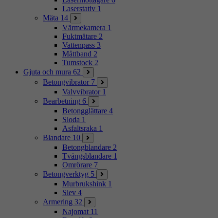
Laserstativ
1
Mäta
14
Värmekamera
1
Fuktmätare
2
Vattenpass
3
Måttband
2
Tumstock
2
Gjuta och mura
62
Betongvibrator
7
Valvvibrator
1
Bearbetning
6
Betongglättare
4
Sloda
1
Asfaltsraka
1
Blandare
10
Betongblandare
2
Tvångsblandare
1
Omrörare
7
Betongverktyg
5
Murbrukshink
1
Slev
4
Armering
32
Najomat
11