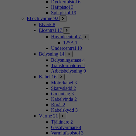
Dyckertpistol
6
Häftpistol
3
Spikpistol
19
El och värme
92
Elverk
8
Elcentral
17
Huvudcentral
7
125A
1
Undercentral
10
Belysning
14
Belysningsmast
4
Transformatorer
1
Arbetsbelysning
9
Kabel
16
Motorkabel
3
Skarvsladd
2
Grenuttag
3
Kabelvinda
2
Rörål
2
Kabelskydd
3
Värme
21
Tjältinare
2
Gasolvärmare
4
Varmluftspistol
3