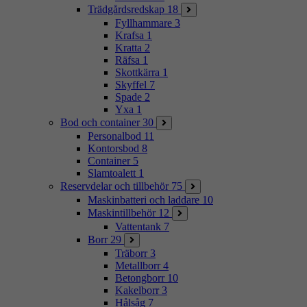
Trädgårdsredskap
18
Fyllhammare
3
Krafsa
1
Kratta
2
Räfsa
1
Skottkärra
1
Skyffel
7
Spade
2
Yxa
1
Bod och container
30
Personalbod
11
Kontorsbod
8
Container
5
Slamtoalett
1
Reservdelar och tillbehör
75
Maskinbatteri och laddare
10
Maskintillbehör
12
Vattentank
7
Borr
29
Träborr
3
Metallborr
4
Betongborr
10
Kakelborr
3
Hålsåg
7