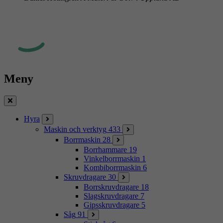
Meny
Stäng
Hyra
Maskin och verktyg
433
Borrmaskin
28
Borrhammare
19
Vinkelborrmaskin
1
Kombiborrmaskin
6
Skruvdragare
30
Borrskruvdragare
18
Slagskruvdragare
7
Gipsskruvdragare
5
Såg
91