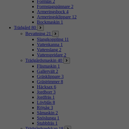
Formlås
2
Formstagspännare
2
Armeringsbock
4
Armeringsklippare
12
Bockmaskin
1
Trädgård
80
Bevattning
21
Slangkoppling
11
Vattenkanna
1
Vattenslang
2
Vattenspridare
2
Trädgårdsmaskin
40
Flismaskin
1
Gallervält
2
Gräsklippare
3
Grästrimmer
8
Häcksax
6
Jordborr
3
Jordfräs
1
Lövblås
8
Röjsåg
3
Såmaskin
2
Snöslunga
1
Stubbfräs
1
Trädgårdsredskap
18