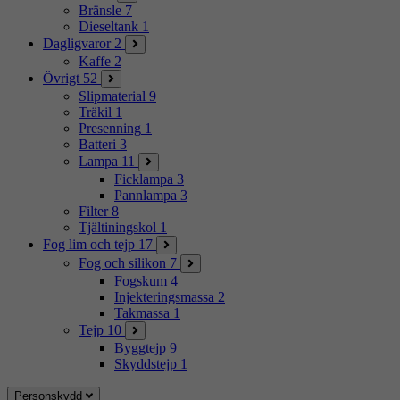
Bränsle
7
Dieseltank
1
Dagligvaror
2
Kaffe
2
Övrigt
52
Slipmaterial
9
Träkil
1
Presenning
1
Batteri
3
Lampa
11
Ficklampa
3
Pannlampa
3
Filter
8
Tjältiningskol
1
Fog lim och tejp
17
Fog och silikon
7
Fogskum
4
Injekteringsmassa
2
Takmassa
1
Tejp
10
Byggtejp
9
Skyddstejp
1
Personskydd