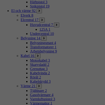
Häftpistol
3
Spikpistol
19
El och värme
92
Elverk
8
Elcentral
17
Huvudcentral
7
125A
1
Undercentral
10
Belysning
14
Belysningsmast
4
Transformatorer
1
Arbetsbelysning
9
Kabel
16
Motorkabel
3
Skarvsladd
2
Grenuttag
3
Kabelvinda
2
Rörål
2
Kabelskydd
3
Värme
21
Tjältinare
2
Gasolvärmare
4
Varmluftspistol
3
Värmemattor
1