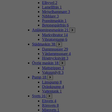
Elhyvel
2
Lamellfräs
1
Mejselhammare
3
Nibblare
3
Popnitmaskin
1
Betongspårfräs
6
Anläggningsmaskin
21
Markvibrator
14
Vibratorstamp
6
Städmaskin
38
Dammsugare
29
Våtdammsugare
4
Högtryckstvätt
3
Övrig maskin
18
Mattstripper
3
Vakuumlyft
3
Pump
18
Länspump
8
Dränkpump
4
Vattentank
1
Svets
16
Elsvets
4
Rörsvets
8
Migsvets
1