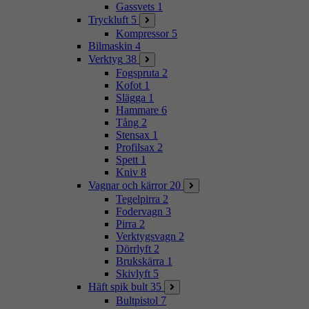
Gassvets
1
Tryckluft
5
Kompressor
5
Bilmaskin
4
Verktyg
38
Fogspruta
2
Kofot
1
Slägga
1
Hammare
6
Tång
2
Stensax
1
Profilsax
2
Spett
1
Kniv
8
Vagnar och kärror
20
Tegelpirra
2
Fodervagn
3
Pirra
2
Verktygsvagn
2
Dörrlyft
2
Brukskärra
1
Skivlyft
5
Häft spik bult
35
Bultpistol
7