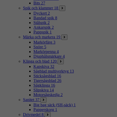
Bits
27
Spik och klammer
18
Dyckert
2
Bandad spik
8
Stålspik
2
Ankarspik
2
Pappspik
1
Märka och markera
19
Markörfärg
3
Snöre
5
Markörpenna
4
Djuphålsmärkare
4
Klinga och blad
120
Kapskiva
32
Sågblad multiverktyg
13
Sticksågsblad
16
Tigersågsblad
26
Sågklinga
16
Slipskiva
14
Motorsågskedja
2
Sanitet
37
Big bag säck (SH-säck)
1
Papperskorg
1
Drivmedel
8