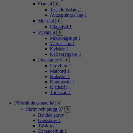
Slang
4
Tryckluftsslang
1
Avtappningsslang
1
Mejsel
4
Pikmejsel
1
Vitvara
9
Mikrovågsugn
1
Värmeskåp
1
Kylskåp
1
Kaffebryggare
6
Inventarier
6
Skrivbord
1
Matbord
1
Köksstol
1
Kontorsstol
1
Klädskåp
1
Torkskåp
1
Förbrukningsmaterial
Skruv och plugg
37
Bandad skruv
4
Gipsskruv
1
Träskruv
1
Expanderbult
2