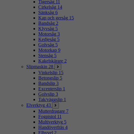
Tigersåg
11
Cirkelsåg
14
Sänksåg
6
Kap och gersåg
15
Bandsåg
2
Klyvsåg
5
Motorsåg
3
Kedjesåg
5
Golvsåg
5
Motorkap
9
Stensåg
5
Kakelskärare
2
Slipmaskin
28
Vinkelslip
15
Betongslip
5
Bandslip
3
Excenterslip
1
Golvslip
3
Tak/väggslip
1
Elverktyg
43
Mutterdragare
7
Fogpistol
11
Multiverktyg
5
Handöverfräs
4
Elhyvel
2