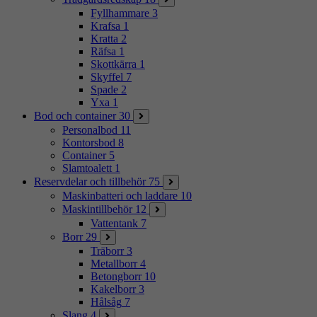
Fyllhammare
3
Krafsa
1
Kratta
2
Räfsa
1
Skottkärra
1
Skyffel
7
Spade
2
Yxa
1
Bod och container
30
Personalbod
11
Kontorsbod
8
Container
5
Slamtoalett
1
Reservdelar och tillbehör
75
Maskinbatteri och laddare
10
Maskintillbehör
12
Vattentank
7
Borr
29
Träborr
3
Metallborr
4
Betongborr
10
Kakelborr
3
Hålsåg
7
Slang
4