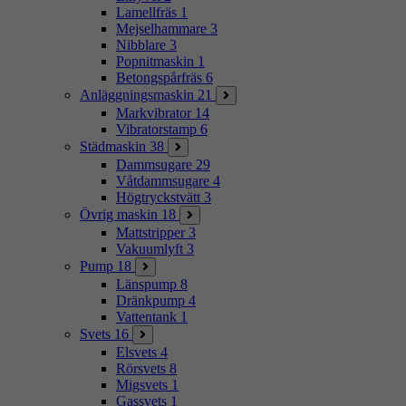
Lamellfräs
1
Mejselhammare
3
Nibblare
3
Popnitmaskin
1
Betongspårfräs
6
Anläggningsmaskin
21
Markvibrator
14
Vibratorstamp
6
Städmaskin
38
Dammsugare
29
Våtdammsugare
4
Högtryckstvätt
3
Övrig maskin
18
Mattstripper
3
Vakuumlyft
3
Pump
18
Länspump
8
Dränkpump
4
Vattentank
1
Svets
16
Elsvets
4
Rörsvets
8
Migsvets
1
Gassvets
1