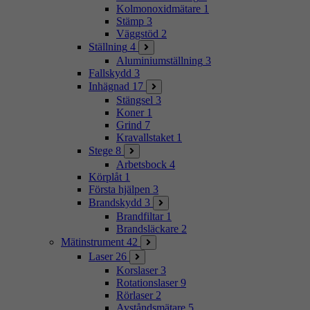
Kolmonoxidmätare
1
Stämp
3
Väggstöd
2
Ställning
4
Aluminiumställning
3
Fallskydd
3
Inhägnad
17
Stängsel
3
Koner
1
Grind
7
Kravallstaket
1
Stege
8
Arbetsbock
4
Körplåt
1
Första hjälpen
3
Brandskydd
3
Brandfiltar
1
Brandsläckare
2
Mätinstrument
42
Laser
26
Korslaser
3
Rotationslaser
9
Rörlaser
2
Avståndsmätare
5