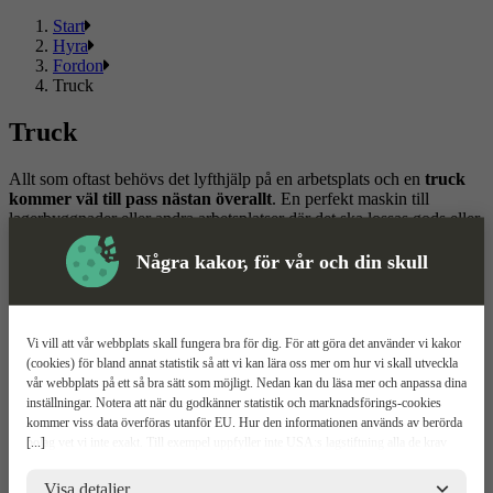
Start
Hyra
Fordon
Truck
Truck
Allt som oftast behövs det lyfthjälp på en arbetsplats och en
truck
kommer väl till pass nästan överallt
. En perfekt maskin till
lagerbyggnader eller andra arbetsplatser där det ska lossas gods eller
på annat sätt hanteras pallgods.
Några kakor, för vår och din skull
Tips! Tänk på att föraren av trucken behöver ha ett truckkort som
gäller för den truck som ska köras.
Läs mer
Läs mindre
Vi vill att vår webbplats skall fungera bra för dig. För att göra det använder vi kakor
(cookies) för bland annat statistik så att vi kan lära oss mer om hur vi skall utveckla
Om ToolPal
vår webbplats på ett så bra sätt som möjligt. Nedan kan du läsa mer och anpassa dina
inställningar. Notera att när du godkänner statistik och marknadsförings-cookies
Om oss
kommer viss data överföras utanför EU. Hur den informationen används av berörda
5 enkla steg
[...]
bolag vet vi inte exakt. Till exempel uppfyller inte USA:s lagstiftning alla de krav
Bli kund
gällande hantering av personuppgifter som ställs inom EU, vilket kan innebära vissa
Våra depåer
risker för dina personuppgifter. De berörda bolagen måste lämna över uppgifter till
Visa detaljer