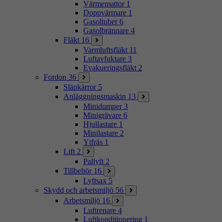
Värmemattor
1
Doppvärmare
1
Gasoltuber
6
Gasolbrännare
4
Fläkt
16
Varmluftsfläkt
11
Luftavfuktare
3
Evakueringsfläkt
2
Fordon
36
Släpkärror
5
Anläggningsmaskin
13
Minidumper
3
Minigrävare
6
Hjullastare
1
Minilastare
2
Ytfräs
1
Lift
2
Pallyft
2
Tillbehör
16
Lyftsax
5
Skydd och arbetsmiljö
56
Arbetsmiljö
16
Luftrenare
4
Luftkonditionering
1