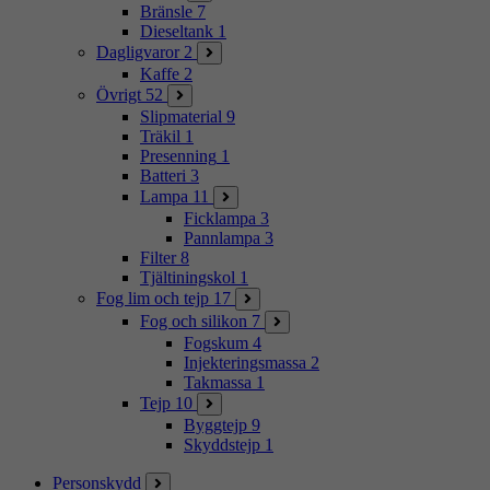
Bränsle
7
Dieseltank
1
Dagligvaror
2
Kaffe
2
Övrigt
52
Slipmaterial
9
Träkil
1
Presenning
1
Batteri
3
Lampa
11
Ficklampa
3
Pannlampa
3
Filter
8
Tjältiningskol
1
Fog lim och tejp
17
Fog och silikon
7
Fogskum
4
Injekteringsmassa
2
Takmassa
1
Tejp
10
Byggtejp
9
Skyddstejp
1
Personskydd