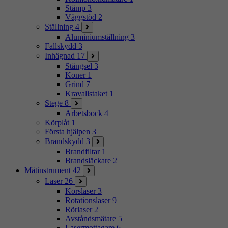
Stämp
3
Väggstöd
2
Ställning
4
Aluminiumställning
3
Fallskydd
3
Inhägnad
17
Stängsel
3
Koner
1
Grind
7
Kravallstaket
1
Stege
8
Arbetsbock
4
Körplåt
1
Första hjälpen
3
Brandskydd
3
Brandfiltar
1
Brandsläckare
2
Mätinstrument
42
Laser
26
Korslaser
3
Rotationslaser
9
Rörlaser
2
Avståndsmätare
5
Lasermottagare
6