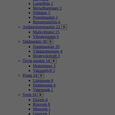
Lamellfräs
1
Mejselhammare
3
Nibblare
3
Popnitmaskin
1
Betongspårfräs
6
Anläggningsmaskin
22
Markvibrator
15
Vibratorstamp
6
Städmaskin
38
Dammsugare
29
Våtdammsugare
4
Högtryckstvätt
3
Övrig maskin
18
Mattstripper
3
Vakuumlyft
3
Pump
18
Länspump
8
Dränkpump
4
Vattentank
1
Svets
16
Elsvets
4
Rörsvets
8
Migsvets
1
Gassvets
1