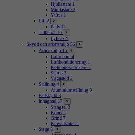
Hjullastare
1
Minilastare
2
Ytfräs
1
Lift
2
Pallyft
2
Tillbehör
16
Lyftsax
5
Skydd och arbetsmiljö
56
Arbetsmiljö
16
Luftrenare
4
Luftkonditionering
1
Kolmonoxidmätare
1
Stämp
3
Väggstöd
2
Ställning
4
Aluminiumställning
3
Fallskydd
3
Inhägnad
17
Stängsel
3
Koner
1
Grind
7
Kravallstaket
1
Stege
8