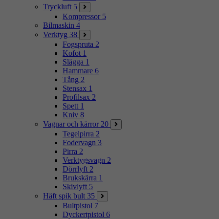
Tryckluft
5
Kompressor
5
Bilmaskin
4
Verktyg
38
Fogspruta
2
Kofot
1
Slägga
1
Hammare
6
Tång
2
Stensax
1
Profilsax
2
Spett
1
Kniv
8
Vagnar och kärror
20
Tegelpirra
2
Fodervagn
3
Pirra
2
Verktygsvagn
2
Dörrlyft
2
Brukskärra
1
Skivlyft
5
Häft spik bult
35
Bultpistol
7
Dyckertpistol
6