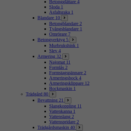
Betongglättare
4
Sloda
1
Asfaltsraka
1
Blandare
10
Betongblandare
2
Tvångsblandare
1
Omrörare
7
Betongverktyg
5
Murbrukshink
1
Slev
4
Armering
32
Najomat
11
Formlås
2
Formstagspännare
2
Armeringsbock
4
Armeringsklippare
12
Bockmaskin
1
Trädgård
80
Bevattning
21
Slangkoppling
11
Vattenkanna
1
Vattenslang
2
Vattenspridare
2
Trädgårdsmaskin
40