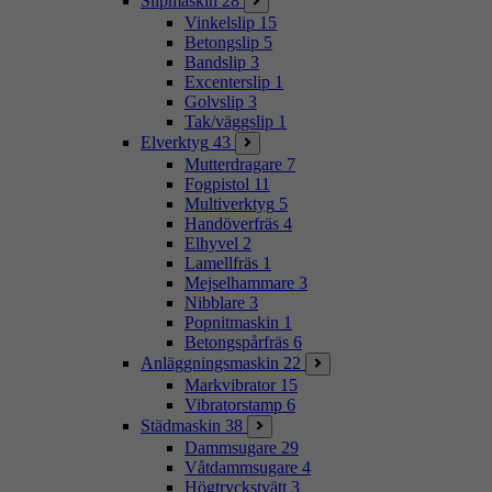
Slipmaskin
28
Vinkelslip
15
Betongslip
5
Bandslip
3
Excenterslip
1
Golvslip
3
Tak/väggslip
1
Elverktyg
43
Mutterdragare
7
Fogpistol
11
Multiverktyg
5
Handöverfräs
4
Elhyvel
2
Lamellfräs
1
Mejselhammare
3
Nibblare
3
Popnitmaskin
1
Betongspårfräs
6
Anläggningsmaskin
22
Markvibrator
15
Vibratorstamp
6
Städmaskin
38
Dammsugare
29
Våtdammsugare
4
Högtryckstvätt
3