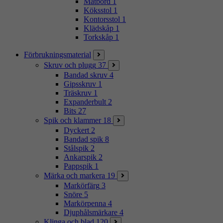
Matbord
1
Köksstol
1
Kontorsstol
1
Klädskåp
1
Torkskåp
1
Förbrukningsmaterial
Skruv och plugg
37
Bandad skruv
4
Gipsskruv
1
Träskruv
1
Expanderbult
2
Bits
27
Spik och klammer
18
Dyckert
2
Bandad spik
8
Stålspik
2
Ankarspik
2
Pappspik
1
Märka och markera
19
Markörfärg
3
Snöre
5
Markörpenna
4
Djuphålsmärkare
4
Klinga och blad
120