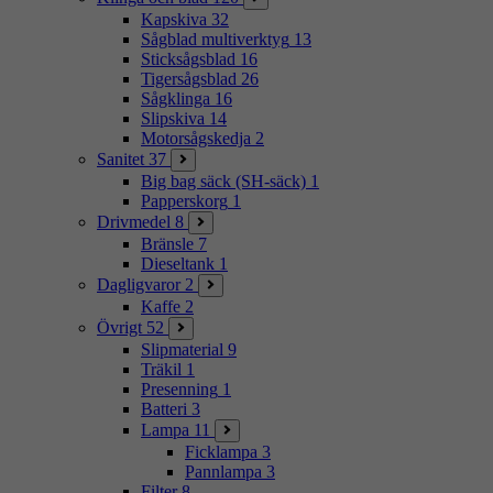
Kapskiva
32
Sågblad multiverktyg
13
Sticksågsblad
16
Tigersågsblad
26
Sågklinga
16
Slipskiva
14
Motorsågskedja
2
Sanitet
37
Big bag säck (SH-säck)
1
Papperskorg
1
Drivmedel
8
Bränsle
7
Dieseltank
1
Dagligvaror
2
Kaffe
2
Övrigt
52
Slipmaterial
9
Träkil
1
Presenning
1
Batteri
3
Lampa
11
Ficklampa
3
Pannlampa
3
Filter
8