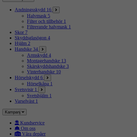
Andningsskydd
16
Halvmask
5
Filter och tillbehör
1
Filtrerande halvmask
1
Skor
7
Skyddsglasögon
4
Hjälm
2
Handske
34
Armskydd
4
Montagehandske
13
Skärskyddshandske
3
Vinterhandske
10
Hörselskydd
6
Hörselkåpa
1
Svetsvisir
1
Svetshjälm
1
Varselväst
1
Kampanj
Kundservice
Om oss
Våra depåer