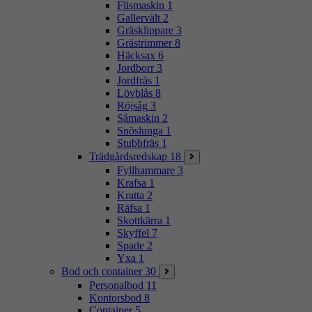
Flismaskin
1
Gallervält
2
Gräsklippare
3
Grästrimmer
8
Häcksax
6
Jordborr
3
Jordfräs
1
Lövblås
8
Röjsåg
3
Såmaskin
2
Snöslunga
1
Stubbfräs
1
Trädgårdsredskap
18
Fyllhammare
3
Krafsa
1
Kratta
2
Räfsa
1
Skottkärra
1
Skyffel
7
Spade
2
Yxa
1
Bod och container
30
Personalbod
11
Kontorsbod
8
Container
5