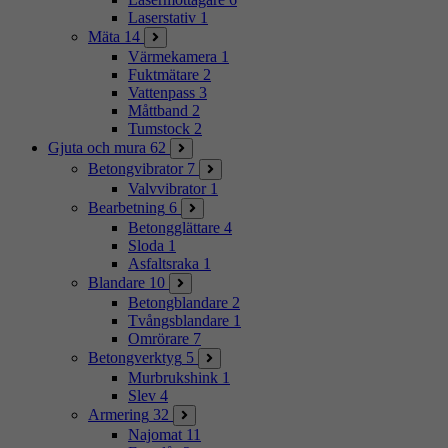
Laserstativ
1
Mäta
14
Värmekamera
1
Fuktmätare
2
Vattenpass
3
Måttband
2
Tumstock
2
Gjuta och mura
62
Betongvibrator
7
Valvvibrator
1
Bearbetning
6
Betongglättare
4
Sloda
1
Asfaltsraka
1
Blandare
10
Betongblandare
2
Tvångsblandare
1
Omrörare
7
Betongverktyg
5
Murbrukshink
1
Slev
4
Armering
32
Najomat
11