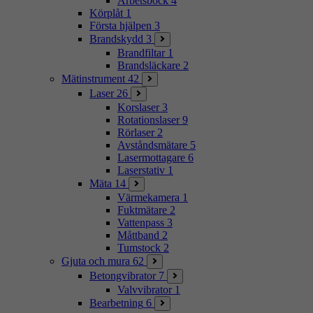
Arbetsbock
4
Körplåt
1
Första hjälpen
3
Brandskydd
3
Brandfiltar
1
Brandsläckare
2
Mätinstrument
42
Laser
26
Korslaser
3
Rotationslaser
9
Rörlaser
2
Avståndsmätare
5
Lasermottagare
6
Laserstativ
1
Mäta
14
Värmekamera
1
Fuktmätare
2
Vattenpass
3
Måttband
2
Tumstock
2
Gjuta och mura
62
Betongvibrator
7
Valvvibrator
1
Bearbetning
6