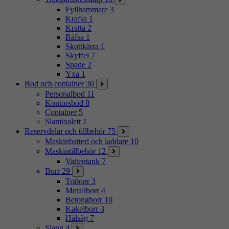
Fyllhammare
3
Krafsa
1
Kratta
2
Räfsa
1
Skottkärra
1
Skyffel
7
Spade
2
Yxa
1
Bod och container
30
Personalbod
11
Kontorsbod
8
Container
5
Slamtoalett
1
Reservdelar och tillbehör
75
Maskinbatteri och laddare
10
Maskintillbehör
12
Vattentank
7
Borr
29
Träborr
3
Metallborr
4
Betongborr
10
Kakelborr
3
Hålsåg
7
Slang
4