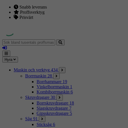
Snabb leverans
Proffsverktyg
Prisvärt
Sök
bland
Logga
tusentals
in
proffsmaskiner
Mina
Meny
Hyra
sidor
Maskin och verktyg
434
Borrmaskin
28
Borrhammare
19
Vinkelborrmaskin
1
Kombiborrmaskin
6
Skruvdragare
30
Borrskruvdragare
18
Slagskruvdragare
7
Gipsskruvdragare
5
Såg
91
Sticksåg
6