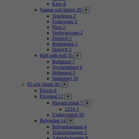
Kniv
8
Vagnar och kärror
20
Tegelpirra
2
Fodervagn
3
Pirra
2
Verktygsvagn
2
Dörrlyft
2
Brukskärra
1
Skivlyft
5
Häft spik bult
35
Bultpistol
7
Dyckertpistol
6
Häftpistol
3
Spikpistol
19
El och värme
92
Elverk
8
Elcentral
17
Huvudcentral
7
125A
1
Undercentral
10
Belysning
14
Belysningsmast
4
Transformatorer
1
Arbetsbelysning
9