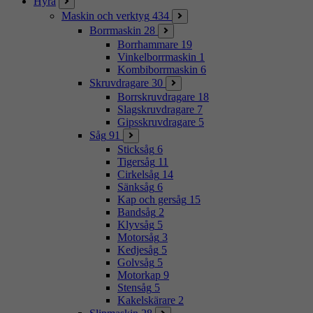
Hyra
Maskin och verktyg
434
Borrmaskin
28
Borrhammare
19
Vinkelborrmaskin
1
Kombiborrmaskin
6
Skruvdragare
30
Borrskruvdragare
18
Slagskruvdragare
7
Gipsskruvdragare
5
Såg
91
Sticksåg
6
Tigersåg
11
Cirkelsåg
14
Sänksåg
6
Kap och gersåg
15
Bandsåg
2
Klyvsåg
5
Motorsåg
3
Kedjesåg
5
Golvsåg
5
Motorkap
9
Stensåg
5
Kakelskärare
2