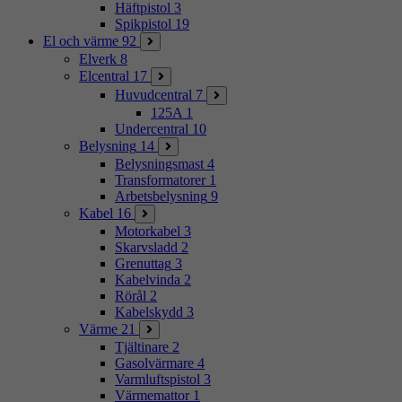
Häftpistol
3
Spikpistol
19
El och värme
92
Elverk
8
Elcentral
17
Huvudcentral
7
125A
1
Undercentral
10
Belysning
14
Belysningsmast
4
Transformatorer
1
Arbetsbelysning
9
Kabel
16
Motorkabel
3
Skarvsladd
2
Grenuttag
3
Kabelvinda
2
Rörål
2
Kabelskydd
3
Värme
21
Tjältinare
2
Gasolvärmare
4
Varmluftspistol
3
Värmemattor
1