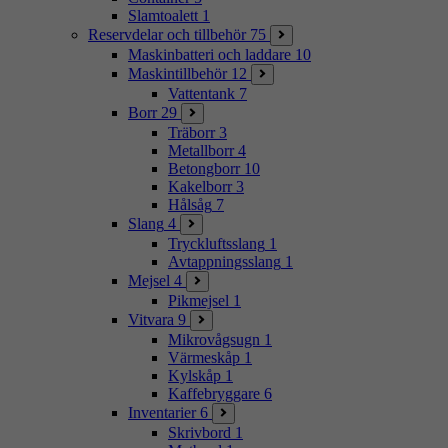
Slamtoalett
1
Reservdelar och tillbehör
75
Maskinbatteri och laddare
10
Maskintillbehör
12
Vattentank
7
Borr
29
Träborr
3
Metallborr
4
Betongborr
10
Kakelborr
3
Hålsåg
7
Slang
4
Tryckluftsslang
1
Avtappningsslang
1
Mejsel
4
Pikmejsel
1
Vitvara
9
Mikrovågsugn
1
Värmeskåp
1
Kylskåp
1
Kaffebryggare
6
Inventarier
6
Skrivbord
1