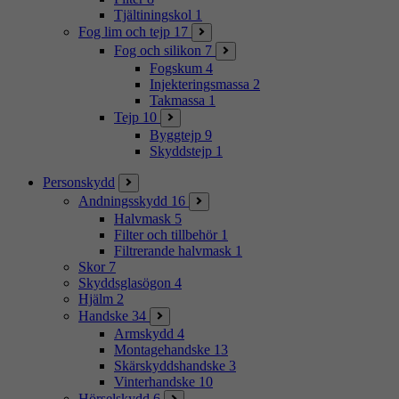
Tjältiningskol
1
Fog lim och tejp
17
Fog och silikon
7
Fogskum
4
Injekteringsmassa
2
Takmassa
1
Tejp
10
Byggtejp
9
Skyddstejp
1
Personskydd
Andningsskydd
16
Halvmask
5
Filter och tillbehör
1
Filtrerande halvmask
1
Skor
7
Skyddsglasögon
4
Hjälm
2
Handske
34
Armskydd
4
Montagehandske
13
Skärskyddshandske
3
Vinterhandske
10
Hörselskydd
6