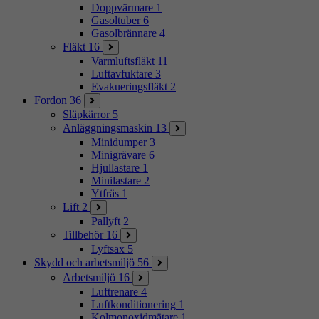
Doppvärmare
1
Gasoltuber
6
Gasolbrännare
4
Fläkt
16
Varmluftsfläkt
11
Luftavfuktare
3
Evakueringsfläkt
2
Fordon
36
Släpkärror
5
Anläggningsmaskin
13
Minidumper
3
Minigrävare
6
Hjullastare
1
Minilastare
2
Ytfräs
1
Lift
2
Pallyft
2
Tillbehör
16
Lyftsax
5
Skydd och arbetsmiljö
56
Arbetsmiljö
16
Luftrenare
4
Luftkonditionering
1
Kolmonoxidmätare
1