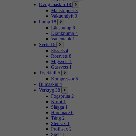
Övrig maskin
18
Mattstripper
3
Vakuumlyft
3
Pump
18
Länspump
8
Dränkpump
4
Vattentank
1
Svets
16
Elsvets
4
Rörsvets
8
Migsvets
1
Gassvets
1
Tryckluft
5
Kompressor
5
Bilmaskin
4
Verktyg
38
Fogspruta
2
Kofot
1
Slägga
1
Hammare
6
Tång
2
Stensax
1
Profilsax
2
Spett
1