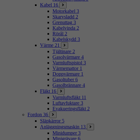
Kabel
16
Motorkabel
3
Skarvsladd
2
Grenuttag
3
Kabelvinda
2
Rörål
2
Kabelskydd
3
Värme
21
Tjältinare
2
Gasolvärmare
4
Varmluftspistol
3
Värmemattor
1
Doppvärmare
1
Gasoltuber
6
Gasolbrännare
4
Fläkt
16
Varmluftsfläkt
11
Luftavfuktare
3
Evakueringsfläkt
2
Fordon
36
Släpkärror
5
Anläggningsmaskin
13
Minidumper
3
Minigrävare
6