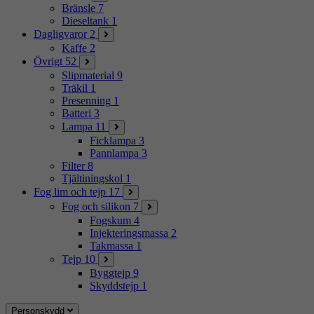
Bränsle
7
Dieseltank
1
Dagligvaror
2
Kaffe
2
Övrigt
52
Slipmaterial
9
Träkil
1
Presenning
1
Batteri
3
Lampa
11
Ficklampa
3
Pannlampa
3
Filter
8
Tjältiningskol
1
Fog lim och tejp
17
Fog och silikon
7
Fogskum
4
Injekteringsmassa
2
Takmassa
1
Tejp
10
Byggtejp
9
Skyddstejp
1
Personskydd