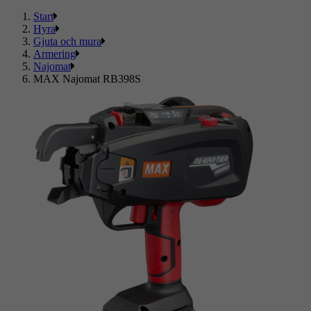
Start
Hyra
Gjuta och mura
Armering
Najomat
MAX Najomat RB398S