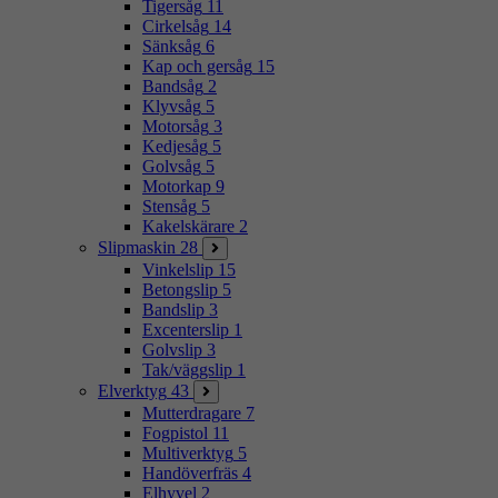
Tigersåg
11
Cirkelsåg
14
Sänksåg
6
Kap och gersåg
15
Bandsåg
2
Klyvsåg
5
Motorsåg
3
Kedjesåg
5
Golvsåg
5
Motorkap
9
Stensåg
5
Kakelskärare
2
Slipmaskin
28
Vinkelslip
15
Betongslip
5
Bandslip
3
Excenterslip
1
Golvslip
3
Tak/väggslip
1
Elverktyg
43
Mutterdragare
7
Fogpistol
11
Multiverktyg
5
Handöverfräs
4
Elhyvel
2