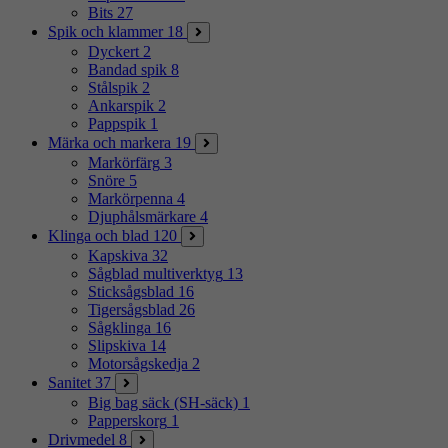
Bits
27
Spik och klammer
18
Dyckert
2
Bandad spik
8
Stålspik
2
Ankarspik
2
Pappspik
1
Märka och markera
19
Markörfärg
3
Snöre
5
Markörpenna
4
Djuphålsmärkare
4
Klinga och blad
120
Kapskiva
32
Sågblad multiverktyg
13
Sticksågsblad
16
Tigersågsblad
26
Sågklinga
16
Slipskiva
14
Motorsågskedja
2
Sanitet
37
Big bag säck (SH-säck)
1
Papperskorg
1
Drivmedel
8