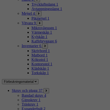
Tryckluftsslang
1
Avtappningsslang
1
Mejsel
4
Pikmejsel
1
Vitvara
9
Mikrovågsugn
1
Värmeskåp
1
Kylskåp
1
Kaffebryggare
6
Inventarier
6
Skrivbord
1
Matbord
1
Köksstol
1
Kontorsstol
1
Klädskåp
1
Torkskåp
1
Förbrukningsmaterial
Skruv och plugg
37
Bandad skruv
4
Gipsskruv
1
Träskruv
1
Expanderbult
2