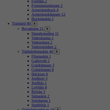
Formlås
2
Formstagspännare
2
Armeringsbock
4
Armeringsklippare
12
Bockmaskin
1
Trädgård
80
Bevattning
21
Slangkoppling
11
Vattenkanna
1
Vattenslang
2
Vattenspridare
2
Trädgårdsmaskin
40
Flismaskin
1
Gallervält
2
Gräsklippare
3
Grästrimmer
8
Häcksax
6
Jordborr
3
Jordfräs
1
Lövblås
8
Röjsåg
3
Såmaskin
2
Snöslunga
1
Stubbfräs
1
Trädgårdsredskap
18