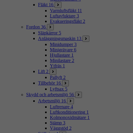
Fläkt
16
Varmluftsfläkt
11
Luftavfuktare
3
Evakueringsfläkt
2
Fordon
36
Släpkärror
5
Anläggningsmaskin
13
Minidumper
3
Minigrävare
6
Hjullastare
1
Minilastare
2
Ytfräs
1
Lift
2
Pallyft
2
Tillbehör
16
Lyftsax
5
Skydd och arbetsmiljö
56
Arbetsmiljö
16
Luftrenare
4
Luftkonditionering
1
Kolmonoxidmätare
1
Stämp
3
Väggstöd
2