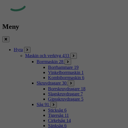
Meny
Stäng
Hyra
Maskin och verktyg
433
Borrmaskin
28
Borrhammare
19
Vinkelborrmaskin
1
Kombiborrmaskin
6
Skruvdragare
30
Borrskruvdragare
18
Slagskruvdragare
7
Gipsskruvdragare
5
Såg
91
Sticksåg
6
Tigersåg
11
Cirkelsåg
14
Sänksåg
6