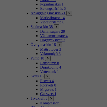
Popnitmaskin
1
Betongspårfräs
6
Anläggningsmaskin
21
Markvibrator
14
Vibratorstamp
6
Städmaskin
38
Dammsugare
29
Våtdammsugare
4
Högtryckstvätt
3
Övrig maskin
18
Mattstripper
3
Vakuumlyft
3
Pump
18
Länspump
8
Dränkpump
4
Vattentank
1
Svets
16
Elsvets
4
Rörsvets
8
Migsvets
1
Gassvets
1
Tryckluft
5
Kompressor
5