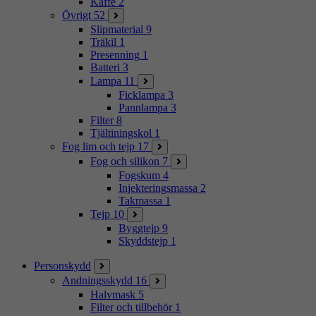
Kaffe
2
Övrigt
52
Slipmaterial
9
Träkil
1
Presenning
1
Batteri
3
Lampa
11
Ficklampa
3
Pannlampa
3
Filter
8
Tjältiningskol
1
Fog lim och tejp
17
Fog och silikon
7
Fogskum
4
Injekteringsmassa
2
Takmassa
1
Tejp
10
Byggtejp
9
Skyddstejp
1
Personskydd
Andningsskydd
16
Halvmask
5
Filter och tillbehör
1