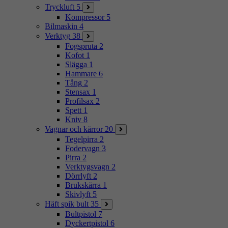
Tryckluft
5
Kompressor
5
Bilmaskin
4
Verktyg
38
Fogspruta
2
Kofot
1
Slägga
1
Hammare
6
Tång
2
Stensax
1
Profilsax
2
Spett
1
Kniv
8
Vagnar och kärror
20
Tegelpirra
2
Fodervagn
3
Pirra
2
Verktygsvagn
2
Dörrlyft
2
Brukskärra
1
Skivlyft
5
Häft spik bult
35
Bultpistol
7
Dyckertpistol
6