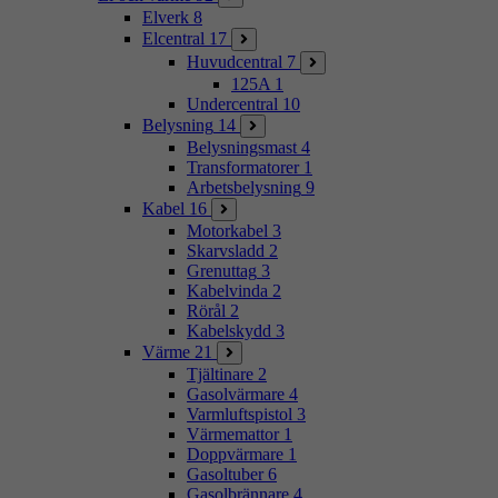
Elverk
8
Elcentral
17
Huvudcentral
7
125A
1
Undercentral
10
Belysning
14
Belysningsmast
4
Transformatorer
1
Arbetsbelysning
9
Kabel
16
Motorkabel
3
Skarvsladd
2
Grenuttag
3
Kabelvinda
2
Rörål
2
Kabelskydd
3
Värme
21
Tjältinare
2
Gasolvärmare
4
Varmluftspistol
3
Värmemattor
1
Doppvärmare
1
Gasoltuber
6
Gasolbrännare
4