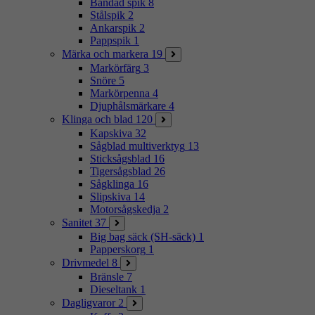
Bandad spik
8
Stålspik
2
Ankarspik
2
Pappspik
1
Märka och markera
19
Markörfärg
3
Snöre
5
Markörpenna
4
Djuphålsmärkare
4
Klinga och blad
120
Kapskiva
32
Sågblad multiverktyg
13
Sticksågsblad
16
Tigersågsblad
26
Sågklinga
16
Slipskiva
14
Motorsågskedja
2
Sanitet
37
Big bag säck (SH-säck)
1
Papperskorg
1
Drivmedel
8
Bränsle
7
Dieseltank
1
Dagligvaror
2