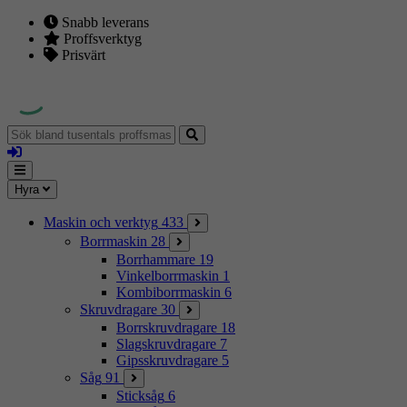
Snabb leverans
Proffsverktyg
Prisvärt
Sök
bland
Logga
tusentals
in
proffsmaskiner
Mina
Meny
Hyra
sidor
Maskin och verktyg
433
Borrmaskin
28
Borrhammare
19
Vinkelborrmaskin
1
Kombiborrmaskin
6
Skruvdragare
30
Borrskruvdragare
18
Slagskruvdragare
7
Gipsskruvdragare
5
Såg
91
Sticksåg
6