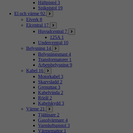
Häftpistol
3
Spikpistol
19
El och värme
92
Elverk
8
Elcentral
17
Huvudcentral
7
125A
1
Undercentral
10
Belysning
14
Belysningsmast
4
Transformatorer
1
Arbetsbelysning
9
Kabel
16
Motorkabel
3
Skarvsladd
2
Grenuttag
3
Kabelvinda
2
Rörål
2
Kabelskydd
3
Värme
21
Tjältinare
2
Gasolvärmare
4
Varmluftspistol
3
Värmemattor
1