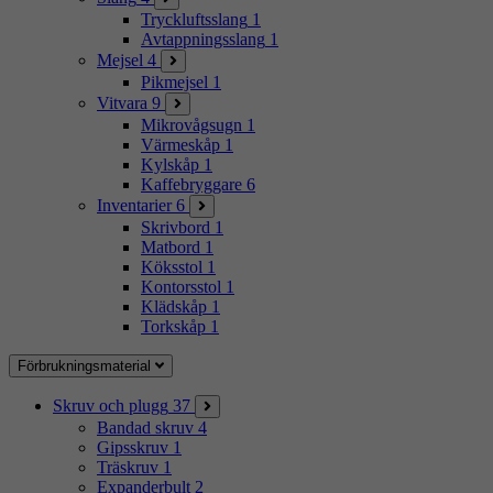
Tryckluftsslang
1
Avtappningsslang
1
Mejsel
4
Pikmejsel
1
Vitvara
9
Mikrovågsugn
1
Värmeskåp
1
Kylskåp
1
Kaffebryggare
6
Inventarier
6
Skrivbord
1
Matbord
1
Köksstol
1
Kontorsstol
1
Klädskåp
1
Torkskåp
1
Förbrukningsmaterial
Skruv och plugg
37
Bandad skruv
4
Gipsskruv
1
Träskruv
1
Expanderbult
2