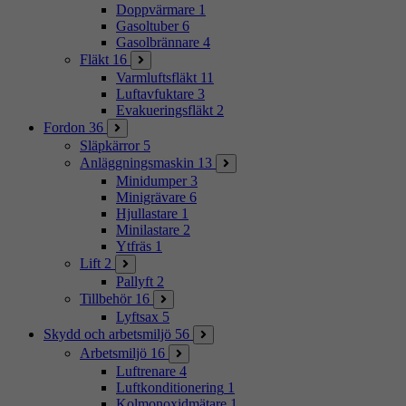
Doppvärmare
1
Gasoltuber
6
Gasolbrännare
4
Fläkt
16
Varmluftsfläkt
11
Luftavfuktare
3
Evakueringsfläkt
2
Fordon
36
Släpkärror
5
Anläggningsmaskin
13
Minidumper
3
Minigrävare
6
Hjullastare
1
Minilastare
2
Ytfräs
1
Lift
2
Pallyft
2
Tillbehör
16
Lyftsax
5
Skydd och arbetsmiljö
56
Arbetsmiljö
16
Luftrenare
4
Luftkonditionering
1
Kolmonoxidmätare
1