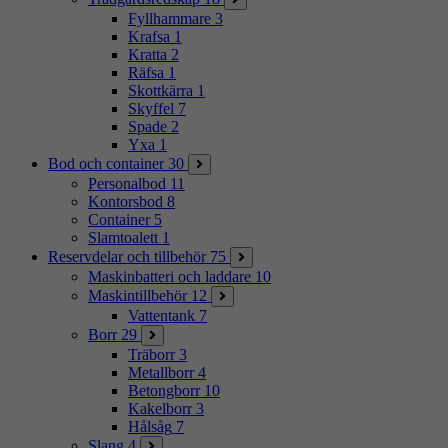
Fyllhammare
3
Krafsa
1
Kratta
2
Räfsa
1
Skottkärra
1
Skyffel
7
Spade
2
Yxa
1
Bod och container
30
Personalbod
11
Kontorsbod
8
Container
5
Slamtoalett
1
Reservdelar och tillbehör
75
Maskinbatteri och laddare
10
Maskintillbehör
12
Vattentank
7
Borr
29
Träborr
3
Metallborr
4
Betongborr
10
Kakelborr
3
Hålsåg
7
Slang
4