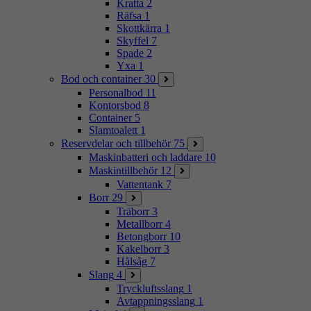
Kratta
2
Räfsa
1
Skottkärra
1
Skyffel
7
Spade
2
Yxa
1
Bod och container
30
Personalbod
11
Kontorsbod
8
Container
5
Slamtoalett
1
Reservdelar och tillbehör
75
Maskinbatteri och laddare
10
Maskintillbehör
12
Vattentank
7
Borr
29
Träborr
3
Metallborr
4
Betongborr
10
Kakelborr
3
Hålsåg
7
Slang
4
Tryckluftsslang
1
Avtappningsslang
1