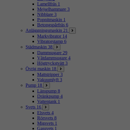
Lamellfräs
1
Mejselhammare
3
Nibblare
3
Popnitmaskin
1
Betongspårfräs
6
Anläggningsmaskin
21
Markvibrator
14
Vibratorstamp
6
Städmaskin
38
Dammsugare
29
Våtdammsugare
4
Högtryckstvätt
3
Övrig maskin
18
Mattstripper
3
Vakuumlyft
3
Pump
18
Länspump
8
Dränkpump
4
Vattentank
1
Svets
16
Elsvets
4
Rörsvets
8
Migsvets
1
Gassvets
1