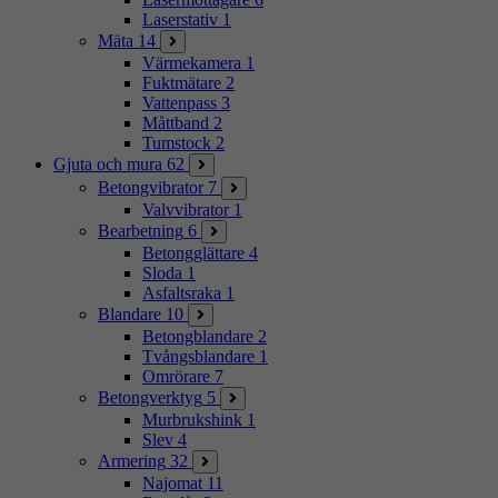
Laserstativ
1
Mäta
14
Värmekamera
1
Fuktmätare
2
Vattenpass
3
Måttband
2
Tumstock
2
Gjuta och mura
62
Betongvibrator
7
Valvvibrator
1
Bearbetning
6
Betongglättare
4
Sloda
1
Asfaltsraka
1
Blandare
10
Betongblandare
2
Tvångsblandare
1
Omrörare
7
Betongverktyg
5
Murbrukshink
1
Slev
4
Armering
32
Najomat
11