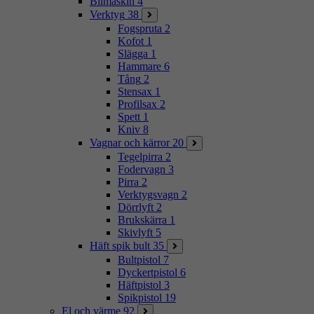
Bilmaskin
4
Verktyg
38
Fogspruta
2
Kofot
1
Slägga
1
Hammare
6
Tång
2
Stensax
1
Profilsax
2
Spett
1
Kniv
8
Vagnar och kärror
20
Tegelpirra
2
Fodervagn
3
Pirra
2
Verktygsvagn
2
Dörrlyft
2
Brukskärra
1
Skivlyft
5
Häft spik bult
35
Bultpistol
7
Dyckertpistol
6
Häftpistol
3
Spikpistol
19
El och värme
92