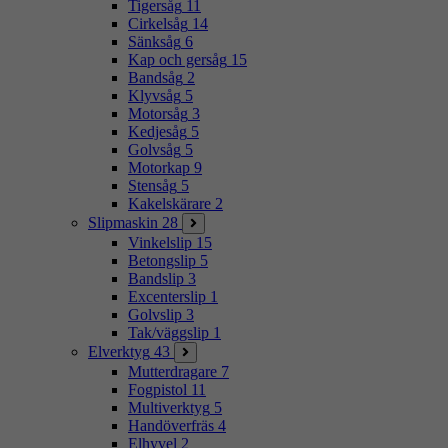
Tigersåg
11
Cirkelsåg
14
Sänksåg
6
Kap och gersåg
15
Bandsåg
2
Klyvsåg
5
Motorsåg
3
Kedjesåg
5
Golvsåg
5
Motorkap
9
Stensåg
5
Kakelskärare
2
Slipmaskin
28
Vinkelslip
15
Betongslip
5
Bandslip
3
Excenterslip
1
Golvslip
3
Tak/väggslip
1
Elverktyg
43
Mutterdragare
7
Fogpistol
11
Multiverktyg
5
Handöverfräs
4
Elhyvel
2