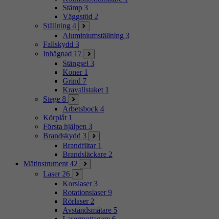
Stämp
3
Väggstöd
2
Ställning
4
Aluminiumställning
3
Fallskydd
3
Inhägnad
17
Stängsel
3
Koner
1
Grind
7
Kravallstaket
1
Stege
8
Arbetsbock
4
Körplåt
1
Första hjälpen
3
Brandskydd
3
Brandfiltar
1
Brandsläckare
2
Mätinstrument
42
Laser
26
Korslaser
3
Rotationslaser
9
Rörlaser
2
Avståndsmätare
5
Lasermottagare
6