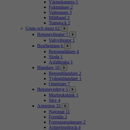
Värmekamera
1
Fuktmätare
2
Vattenpass
3
Måttband
2
Tumstock
2
Gjuta och mura
62
Betongvibrator
7
Valvvibrator
1
Bearbetning
6
Betongglättare
4
Sloda
1
Asfaltsraka
1
Blandare
10
Betongblandare
2
Tvångsblandare
1
Omrörare
7
Betongverktyg
5
Murbrukshink
1
Slev
4
Armering
32
Najomat
11
Formlås
2
Formstagspännare
2
Armeringsbock
4