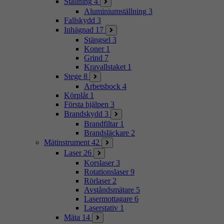
Ställning
4
Aluminiumställning
3
Fallskydd
3
Inhägnad
17
Stängsel
3
Koner
1
Grind
7
Kravallstaket
1
Stege
8
Arbetsbock
4
Körplåt
1
Första hjälpen
3
Brandskydd
3
Brandfiltar
1
Brandsläckare
2
Mätinstrument
42
Laser
26
Korslaser
3
Rotationslaser
9
Rörlaser
2
Avståndsmätare
5
Lasermottagare
6
Laserstativ
1
Mäta
14