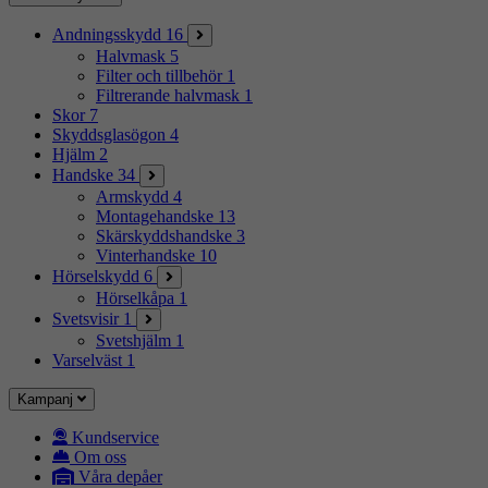
Andningsskydd
16
Halvmask
5
Filter och tillbehör
1
Filtrerande halvmask
1
Skor
7
Skyddsglasögon
4
Hjälm
2
Handske
34
Armskydd
4
Montagehandske
13
Skärskyddshandske
3
Vinterhandske
10
Hörselskydd
6
Hörselkåpa
1
Svetsvisir
1
Svetshjälm
1
Varselväst
1
Kampanj
Kundservice
Om oss
Våra depåer