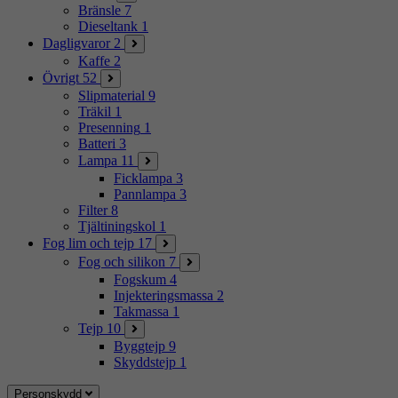
Bränsle
7
Dieseltank
1
Dagligvaror
2
Kaffe
2
Övrigt
52
Slipmaterial
9
Träkil
1
Presenning
1
Batteri
3
Lampa
11
Ficklampa
3
Pannlampa
3
Filter
8
Tjältiningskol
1
Fog lim och tejp
17
Fog och silikon
7
Fogskum
4
Injekteringsmassa
2
Takmassa
1
Tejp
10
Byggtejp
9
Skyddstejp
1
Personskydd