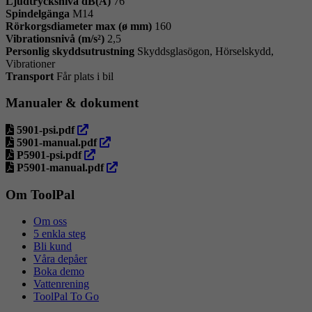
Ljudtrycksnivå dB(A)
76
Spindelgänga
M14
Rörkorgsdiameter max (ø mm)
160
Vibrationsnivå (m/s²)
2,5
Personlig skyddsutrustning
Skyddsglasögon, Hörselskydd,
Vibrationer
Transport
Får plats i bil
Manualer & dokument
öppna
5901-psi.pdf
i
öppna
5901-manual.pdf
ny
öppna
i
P5901-psi.pdf
flik
i
ny
öppna
P5901-manual.pdf
ny
flik
i
flik
ny
Om ToolPal
flik
Om oss
5 enkla steg
Bli kund
Våra depåer
Boka demo
Vattenrening
ToolPal To Go