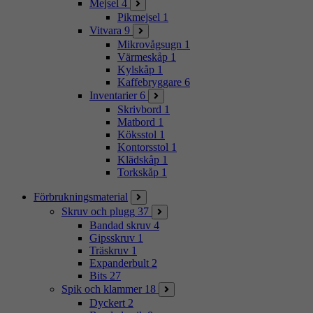
Mejsel
4
Pikmejsel
1
Vitvara
9
Mikrovågsugn
1
Värmeskåp
1
Kylskåp
1
Kaffebryggare
6
Inventarier
6
Skrivbord
1
Matbord
1
Köksstol
1
Kontorsstol
1
Klädskåp
1
Torkskåp
1
Förbrukningsmaterial
Skruv och plugg
37
Bandad skruv
4
Gipsskruv
1
Träskruv
1
Expanderbult
2
Bits
27
Spik och klammer
18
Dyckert
2