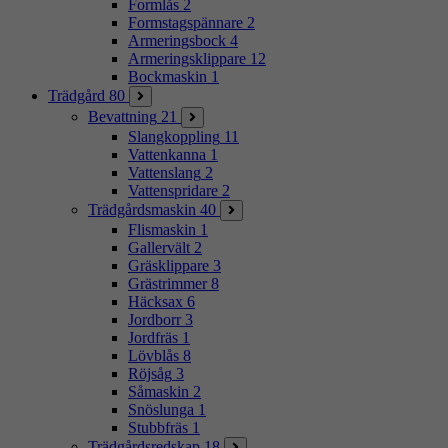
Formlås
2
Formstagspännare
2
Armeringsbock
4
Armeringsklippare
12
Bockmaskin
1
Trädgård
80
Bevattning
21
Slangkoppling
11
Vattenkanna
1
Vattenslang
2
Vattenspridare
2
Trädgårdsmaskin
40
Flismaskin
1
Gallervält
2
Gräsklippare
3
Grästrimmer
8
Häcksax
6
Jordborr
3
Jordfräs
1
Lövblås
8
Röjsåg
3
Såmaskin
2
Snöslunga
1
Stubbfräs
1
Trädgårdsredskap
18