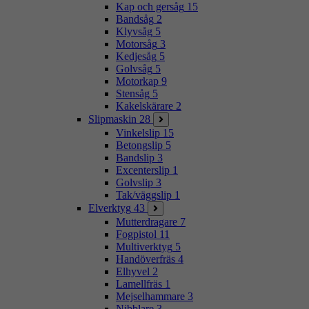
Kap och gersåg
15
Bandsåg
2
Klyvsåg
5
Motorsåg
3
Kedjesåg
5
Golvsåg
5
Motorkap
9
Stensåg
5
Kakelskärare
2
Slipmaskin
28
Vinkelslip
15
Betongslip
5
Bandslip
3
Excenterslip
1
Golvslip
3
Tak/väggslip
1
Elverktyg
43
Mutterdragare
7
Fogpistol
11
Multiverktyg
5
Handöverfräs
4
Elhyvel
2
Lamellfräs
1
Mejselhammare
3
Nibblare
3