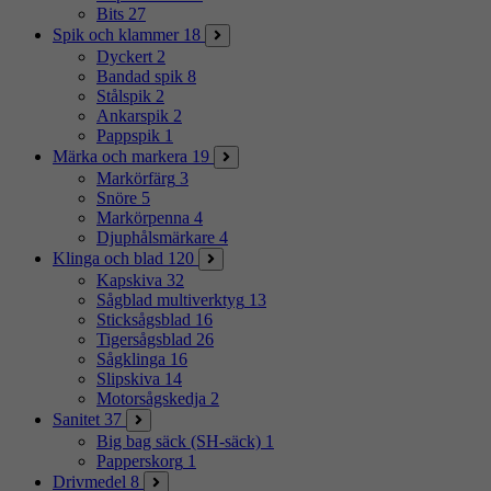
Bits
27
Spik och klammer
18
Dyckert
2
Bandad spik
8
Stålspik
2
Ankarspik
2
Pappspik
1
Märka och markera
19
Markörfärg
3
Snöre
5
Markörpenna
4
Djuphålsmärkare
4
Klinga och blad
120
Kapskiva
32
Sågblad multiverktyg
13
Sticksågsblad
16
Tigersågsblad
26
Sågklinga
16
Slipskiva
14
Motorsågskedja
2
Sanitet
37
Big bag säck (SH-säck)
1
Papperskorg
1
Drivmedel
8