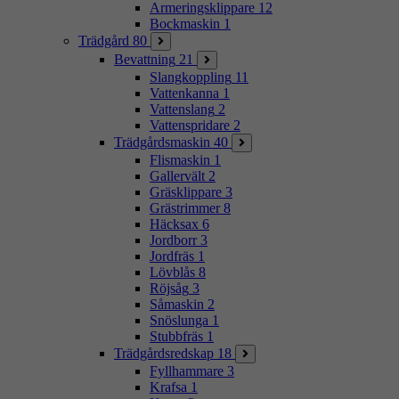
Armeringsklippare
12
Bockmaskin
1
Trädgård
80
Bevattning
21
Slangkoppling
11
Vattenkanna
1
Vattenslang
2
Vattenspridare
2
Trädgårdsmaskin
40
Flismaskin
1
Gallervält
2
Gräsklippare
3
Grästrimmer
8
Häcksax
6
Jordborr
3
Jordfräs
1
Lövblås
8
Röjsåg
3
Såmaskin
2
Snöslunga
1
Stubbfräs
1
Trädgårdsredskap
18
Fyllhammare
3
Krafsa
1