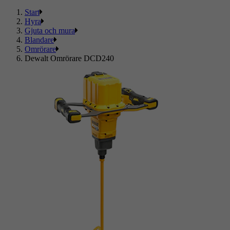
Start
Hyra
Gjuta och mura
Blandare
Omrörare
Dewalt Omrörare DCD240