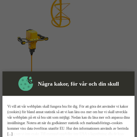
Några kakor, för vår och din skull
Skyddsutrustning
Vi vill att vår webbplats skall fungera bra för dig. För att göra det använder vi kakor
(cookies) för bland annat statistik så att vi kan lära oss mer om hur vi skall utveckla
Omrörare
Mer information
vår webbplats på ett så bra sätt som möjligt. Nedan kan du läsa mer och anpassa dina
inställningar. Notera att när du godkänner statistik och marknadsförings-cookies
kommer viss data överföras utanför EU. Hur den informationen används av berörda
Dewalt DCD240
[...]
bolag vet vi inte exakt. Till exempel uppfyller inte USA:s lagstiftning alla de krav