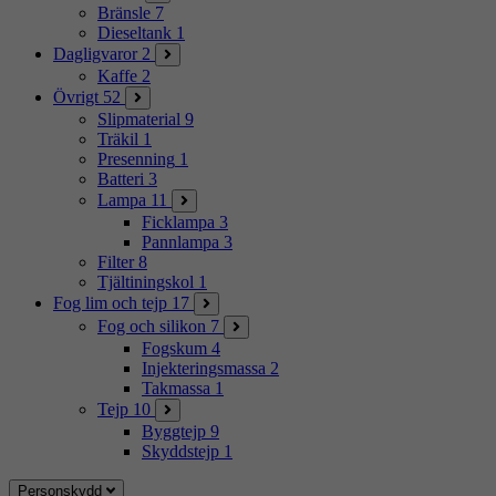
Bränsle
7
Dieseltank
1
Dagligvaror
2
Kaffe
2
Övrigt
52
Slipmaterial
9
Träkil
1
Presenning
1
Batteri
3
Lampa
11
Ficklampa
3
Pannlampa
3
Filter
8
Tjältiningskol
1
Fog lim och tejp
17
Fog och silikon
7
Fogskum
4
Injekteringsmassa
2
Takmassa
1
Tejp
10
Byggtejp
9
Skyddstejp
1
Personskydd