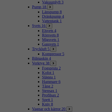
Vakuumlyft
3
Pump
18
Länspump
8
Dränkpump
4
Vattentank
1
Svets
16
Elsvets
4
Rörsvets
8
Migsvets
1
Gassvets
1
Tryckluft
5
Kompressor
5
Bilmaskin
4
Verktyg
38
Fogspruta
2
Kofot
1
Slägga
1
Hammare
6
Tång
2
Stensax
1
Profilsax
2
Spett
1
Kniv
8
Vagnar och kärror
20