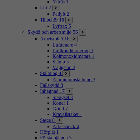
Ytfräs
1
Lift
2
Pallyft
2
Tillbehör
16
Lyftsax
5
Skydd och arbetsmiljö
56
Arbetsmiljö
16
Luftrenare
4
Luftkonditionering
1
Kolmonoxidmätare
1
Stämp
3
Väggstöd
2
Ställning
4
Aluminiumställning
3
Fallskydd
3
Inhägnad
17
Stängsel
3
Koner
1
Grind
7
Kravallstaket
1
Stege
8
Arbetsbock
4
Körplåt
1
Första hjälpen
3