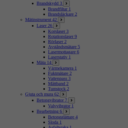
Brandskydd
3
Brandfiltar
1
Brandsläckare
2
Mätinstrument
42
Laser
26
Korslaser
3
Rotationslaser
9
Rörlaser
2
Avståndsmätare
5
Lasermottagare
6
Laserstativ
1
Mäta
14
Värmekamera
1
Fuktmätare
2
Vattenpass
3
Måttband
2
Tumstock
2
Gjuta och mura
62
Betongvibrator
7
Valvvibrator
1
Bearbetning
6
Betongglättare
4
Sloda
1
Asfaltsraka
1