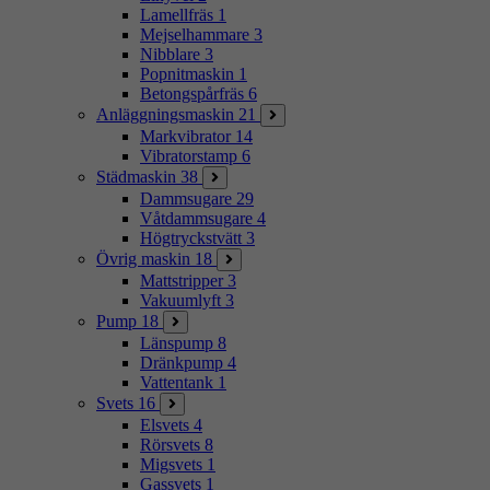
Lamellfräs
1
Mejselhammare
3
Nibblare
3
Popnitmaskin
1
Betongspårfräs
6
Anläggningsmaskin
21
Markvibrator
14
Vibratorstamp
6
Städmaskin
38
Dammsugare
29
Våtdammsugare
4
Högtryckstvätt
3
Övrig maskin
18
Mattstripper
3
Vakuumlyft
3
Pump
18
Länspump
8
Dränkpump
4
Vattentank
1
Svets
16
Elsvets
4
Rörsvets
8
Migsvets
1
Gassvets
1