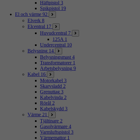
Häftpistol
3
Spikpistol
19
El och värme
92
Elverk
8
Elcentral
17
Huvudcentral
7
125A
1
Undercentral
10
Belysning
14
Belysningsmast
4
Transformatorer
1
Arbetsbelysning
9
Kabel
16
Motorkabel
3
Skarvsladd
2
Grenuttag
3
Kabelvinda
2
Rörål
2
Kabelskydd
3
Värme
21
Tjältinare
2
Gasolvärmare
4
Varmluftspistol
3
Värmemattor
1