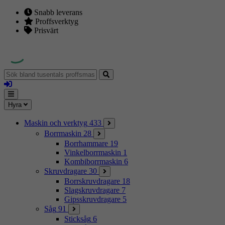
Snabb leverans
Proffsverktyg
Prisvärt
Sök
bland
Logga
tusentals
in
proffsmaskiner
Mina
Meny
Hyra
sidor
Maskin och verktyg
433
Borrmaskin
28
Borrhammare
19
Vinkelborrmaskin
1
Kombiborrmaskin
6
Skruvdragare
30
Borrskruvdragare
18
Slagskruvdragare
7
Gipsskruvdragare
5
Såg
91
Sticksåg
6