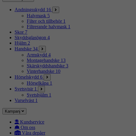
Andningsskydd
16
Halvmask
5
Filter och tillbehör
1
Filtrerande halvmask
1
Skor
7
Skyddsglasögon
4
Hjälm
2
Handske
34
Armskydd
4
Montagehandske
13
Skärskyddshandske
3
Vinterhandske
10
Hörselskydd
6
Hörselkåpa
1
Svetsvisir
1
Svetshjälm
1
Varselväst
1
Kampanj
Kundservice
Om oss
Våra depåer