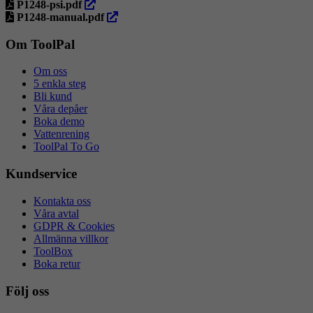
ny
öppna
i
P1248-psi.pdf
flik
i
ny
öppna
P1248-manual.pdf
ny
flik
i
flik
ny
Om ToolPal
flik
Om oss
5 enkla steg
Bli kund
Våra depåer
Boka demo
Vattenrening
ToolPal To Go
Kundservice
Kontakta oss
Våra avtal
GDPR & Cookies
Allmänna villkor
ToolBox
Boka retur
Följ oss