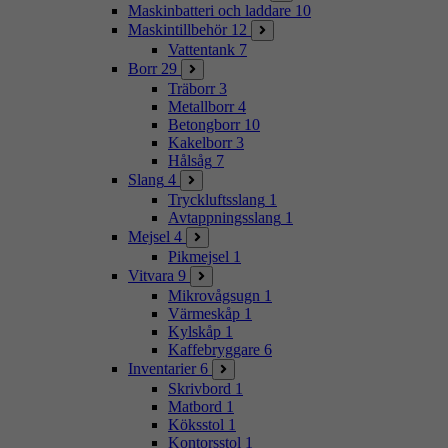
Maskinbatteri och laddare
10
Maskintillbehör
12
Vattentank
7
Borr
29
Träborr
3
Metallborr
4
Betongborr
10
Kakelborr
3
Hålsåg
7
Slang
4
Tryckluftsslang
1
Avtappningsslang
1
Mejsel
4
Pikmejsel
1
Vitvara
9
Mikrovågsugn
1
Värmeskåp
1
Kylskåp
1
Kaffebryggare
6
Inventarier
6
Skrivbord
1
Matbord
1
Köksstol
1
Kontorsstol
1