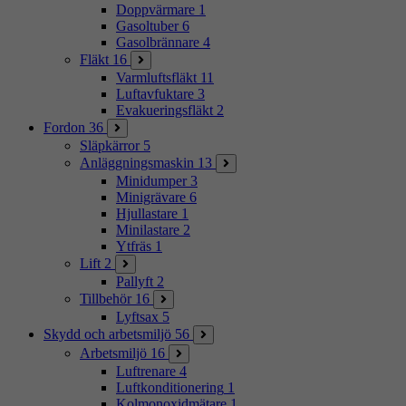
Doppvärmare
1
Gasoltuber
6
Gasolbrännare
4
Fläkt
16
Varmluftsfläkt
11
Luftavfuktare
3
Evakueringsfläkt
2
Fordon
36
Släpkärror
5
Anläggningsmaskin
13
Minidumper
3
Minigrävare
6
Hjullastare
1
Minilastare
2
Ytfräs
1
Lift
2
Pallyft
2
Tillbehör
16
Lyftsax
5
Skydd och arbetsmiljö
56
Arbetsmiljö
16
Luftrenare
4
Luftkonditionering
1
Kolmonoxidmätare
1