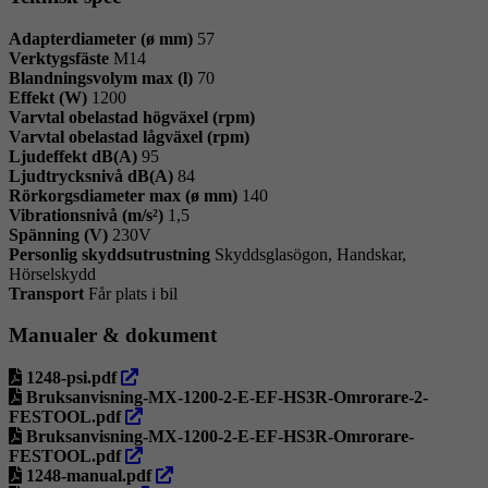
Adapterdiameter (ø mm)
57
Verktygsfäste
M14
Blandningsvolym max (l)
70
Effekt (W)
1200
Varvtal obelastad högväxel (rpm)
Varvtal obelastad lågväxel (rpm)
Ljudeffekt dB(A)
95
Ljudtrycksnivå dB(A)
84
Rörkorgsdiameter max (ø mm)
140
Vibrationsnivå (m/s²)
1,5
Spänning (V)
230V
Personlig skyddsutrustning
Skyddsglasögon, Handskar,
Hörselskydd
Transport
Får plats i bil
Manualer & dokument
öppna
1248-psi.pdf
i
Bruksanvisning-MX-1200-2-E-EF-HS3R-Omrorare-2-
ny
öppna
FESTOOL.pdf
flik
i
Bruksanvisning-MX-1200-2-E-EF-HS3R-Omrorare-
ny
öppna
FESTOOL.pdf
flik
i
öppna
1248-manual.pdf