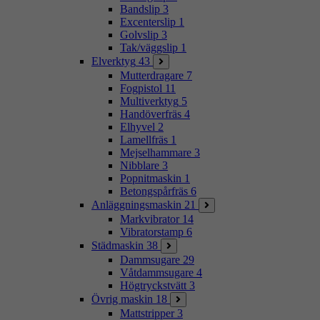
Bandslip
3
Excenterslip
1
Golvslip
3
Tak/väggslip
1
Elverktyg
43
Mutterdragare
7
Fogpistol
11
Multiverktyg
5
Handöverfräs
4
Elhyvel
2
Lamellfräs
1
Mejselhammare
3
Nibblare
3
Popnitmaskin
1
Betongspårfräs
6
Anläggningsmaskin
21
Markvibrator
14
Vibratorstamp
6
Städmaskin
38
Dammsugare
29
Våtdammsugare
4
Högtryckstvätt
3
Övrig maskin
18
Mattstripper
3