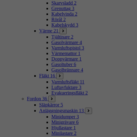
Skarvsladd
2
Grenuttag
3
Kabelvinda
2
Rörål
2
Kabelskydd
3
Värme
21
Tjältinare
2
Gasolvärmare
4
Varmluftspistol
3
Värmemattor
1
Doppvärmare
1
Gasoltuber
6
Gasolbrännare
4
Fläkt
16
Varmluftsfläkt
11
Luftavfuktare
3
Evakueringsfläkt
2
Fordon
36
Släpkärror
5
Anläggningsmaskin
13
Minidumper
3
Minigrävare
6
Hjullastare
1
Minilastare
2