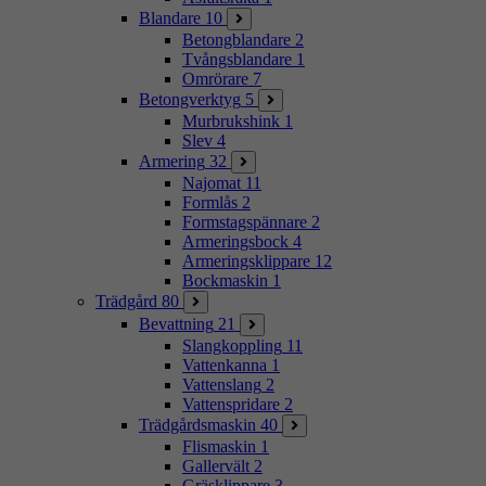
Blandare
10
Betongblandare
2
Tvångsblandare
1
Omrörare
7
Betongverktyg
5
Murbrukshink
1
Slev
4
Armering
32
Najomat
11
Formlås
2
Formstagspännare
2
Armeringsbock
4
Armeringsklippare
12
Bockmaskin
1
Trädgård
80
Bevattning
21
Slangkoppling
11
Vattenkanna
1
Vattenslang
2
Vattenspridare
2
Trädgårdsmaskin
40
Flismaskin
1
Gallervält
2
Gräsklippare
3