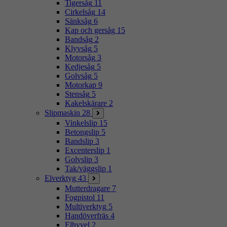
Tigersåg
11
Cirkelsåg
14
Sänksåg
6
Kap och gersåg
15
Bandsåg
2
Klyvsåg
5
Motorsåg
3
Kedjesåg
5
Golvsåg
5
Motorkap
9
Stensåg
5
Kakelskärare
2
Slipmaskin
28
Vinkelslip
15
Betongslip
5
Bandslip
3
Excenterslip
1
Golvslip
3
Tak/väggslip
1
Elverktyg
43
Mutterdragare
7
Fogpistol
11
Multiverktyg
5
Handöverfräs
4
Elhyvel
2