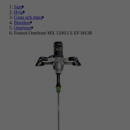
Start
Hyra
Gjuta och mura
Blandare
Omrörare
Festool Omrörare MX 1200/2 E EF HS3R