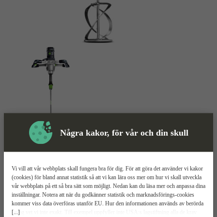
Några kakor, för vår och din skull
Skyddsutrustning
Vi vill att vår webbplats skall fungera bra för dig. För att göra det använder vi kakor
(cookies) för bland annat statistik så att vi kan lära oss mer om hur vi skall utveckla
Omrörare
Mer information
vår webbplats på ett så bra sätt som möjligt. Nedan kan du läsa mer och anpassa dina
inställningar. Notera att när du godkänner statistik och marknadsförings-cookies
kommer viss data överföras utanför EU. Hur den informationen används av berörda
Festool MX 1200/2 E EF HS3R
[...]
bolag vet vi inte exakt. Till exempel uppfyller inte USA:s lagstiftning alla de krav