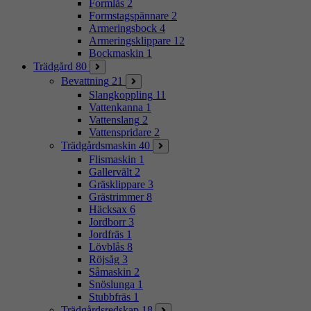
Formlås
2
Formstagspännare
2
Armeringsbock
4
Armeringsklippare
12
Bockmaskin
1
Trädgård
80
Bevattning
21
Slangkoppling
11
Vattenkanna
1
Vattenslang
2
Vattenspridare
2
Trädgårdsmaskin
40
Flismaskin
1
Gallervält
2
Gräsklippare
3
Grästrimmer
8
Häcksax
6
Jordborr
3
Jordfräs
1
Lövblås
8
Röjsåg
3
Såmaskin
2
Snöslunga
1
Stubbfräs
1
Trädgårdsredskap
18