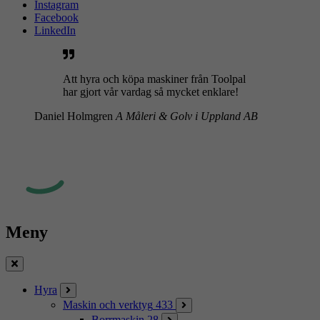
Instagram
Facebook
LinkedIn
Att hyra och köpa maskiner från Toolpal
har gjort vår vardag så mycket enklare!
Daniel Holmgren
A Måleri & Golv i Uppland AB
Meny
Stäng
Hyra
Maskin och verktyg
433
Borrmaskin
28