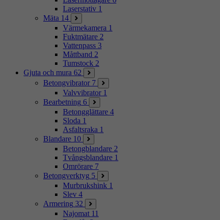
Laserstativ
1
Mäta
14
Värmekamera
1
Fuktmätare
2
Vattenpass
3
Måttband
2
Tumstock
2
Gjuta och mura
62
Betongvibrator
7
Valvvibrator
1
Bearbetning
6
Betongglättare
4
Sloda
1
Asfaltsraka
1
Blandare
10
Betongblandare
2
Tvångsblandare
1
Omrörare
7
Betongverktyg
5
Murbrukshink
1
Slev
4
Armering
32
Najomat
11