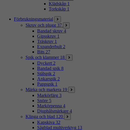
Klädskåp
1
Torkskåp
1
Förbrukningsmaterial
Skruv och plugg
37
Bandad skruv
4
Gipsskruv
1
Träskruv
1
Expanderbult
2
Bits
27
Spik och klammer
18
Dyckert
2
Bandad spik
8
Stålspik
2
Ankarspik
2
Pappspik
1
Märka och markera
19
Markörfärg
3
Snöre
5
Markörpenna
4
Djuphålsmärkare
4
Klinga och blad
120
Kapskiva
32
Sågblad multiverktyg
13