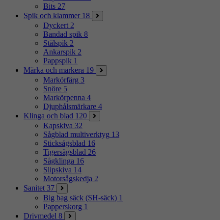
Bits
27
Spik och klammer
18
Dyckert
2
Bandad spik
8
Stålspik
2
Ankarspik
2
Pappspik
1
Märka och markera
19
Markörfärg
3
Snöre
5
Markörpenna
4
Djuphålsmärkare
4
Klinga och blad
120
Kapskiva
32
Sågblad multiverktyg
13
Sticksågsblad
16
Tigersågsblad
26
Sågklinga
16
Slipskiva
14
Motorsågskedja
2
Sanitet
37
Big bag säck (SH-säck)
1
Papperskorg
1
Drivmedel
8