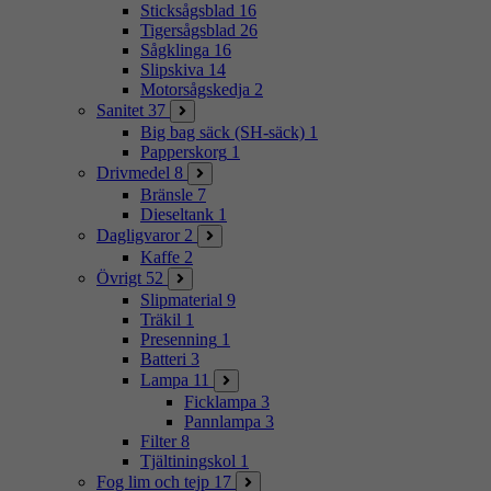
Sticksågsblad
16
Tigersågsblad
26
Sågklinga
16
Slipskiva
14
Motorsågskedja
2
Sanitet
37
Big bag säck (SH-säck)
1
Papperskorg
1
Drivmedel
8
Bränsle
7
Dieseltank
1
Dagligvaror
2
Kaffe
2
Övrigt
52
Slipmaterial
9
Träkil
1
Presenning
1
Batteri
3
Lampa
11
Ficklampa
3
Pannlampa
3
Filter
8
Tjältiningskol
1
Fog lim och tejp
17