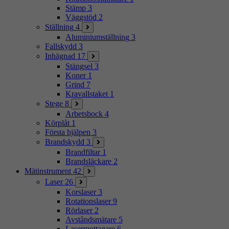
Stämp
3
Väggstöd
2
Ställning
4
Aluminiumställning
3
Fallskydd
3
Inhägnad
17
Stängsel
3
Koner
1
Grind
7
Kravallstaket
1
Stege
8
Arbetsbock
4
Körplåt
1
Första hjälpen
3
Brandskydd
3
Brandfiltar
1
Brandsläckare
2
Mätinstrument
42
Laser
26
Korslaser
3
Rotationslaser
9
Rörlaser
2
Avståndsmätare
5
Lasermottagare
6