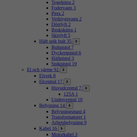
Tegelpirra
2
Fodervagn
3
Pirra
2
Verktygsvagn
2
Dörrlyft
2
Brukskärra
1
Skivlyft
5
Häft spik bult
35
Bultpistol
7
Dyckertpistol
6
Häftpistol
3
Spikpistol
19
El och värme
92
Elverk
8
Elcentral
17
Huvudcentral
7
125A
1
Undercentral
10
Belysning
14
Belysningsmast
4
Transformatorer
1
Arbetsbelysning
9
Kabel
16
Motorkabel
3