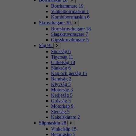
Borrhammare
19
Vinkelborrmaskin
1
Kombiborrmaskin
6
Skruvdragare
30
Borrskruvdragare
18
Slagskruvdragare
7
Gipsskruvdragare
5
Såg
91
Sticksåg
6
Tigersåg
11
Cirkelsåg
14
Sänksåg
6
Kap och gersåg
15
Bandsåg
2
Klyvsåg
5
Motorsåg
3
Kedjesåg
5
Golvsåg
5
Motorkap
9
Stensåg
5
Kakelskärare
2
Slipmaskin
28
Vinkelslip
15
Betongslip
5