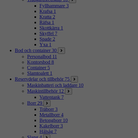
Fyllhammare
3
Krafsa
1
Kratta
2
Räfsa
1
Skottkärra
1
Skyffel
7
Spade
2
Yxa
1
Bod och container
30
Personalbod
11
Kontorsbod
8
Container
5
Slamtoalett
1
Reservdelar och tillbehör
75
Maskinbatteri och laddare
10
Maskintillbehör
12
Vattentank
7
Borr
29
Träborr
3
Metallborr
4
Betongborr
10
Kakelborr
3
Hålsåg
7
Slang
4