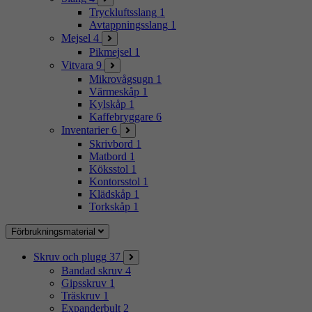
Tryckluftsslang
1
Avtappningsslang
1
Mejsel
4
Pikmejsel
1
Vitvara
9
Mikrovågsugn
1
Värmeskåp
1
Kylskåp
1
Kaffebryggare
6
Inventarier
6
Skrivbord
1
Matbord
1
Köksstol
1
Kontorsstol
1
Klädskåp
1
Torkskåp
1
Förbrukningsmaterial
Skruv och plugg
37
Bandad skruv
4
Gipsskruv
1
Träskruv
1
Expanderbult
2