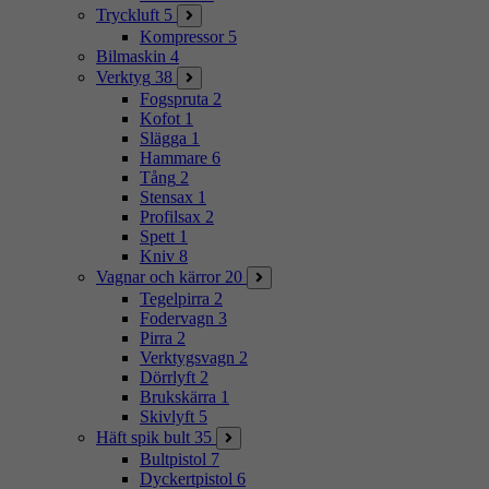
Tryckluft
5
Kompressor
5
Bilmaskin
4
Verktyg
38
Fogspruta
2
Kofot
1
Slägga
1
Hammare
6
Tång
2
Stensax
1
Profilsax
2
Spett
1
Kniv
8
Vagnar och kärror
20
Tegelpirra
2
Fodervagn
3
Pirra
2
Verktygsvagn
2
Dörrlyft
2
Brukskärra
1
Skivlyft
5
Häft spik bult
35
Bultpistol
7
Dyckertpistol
6