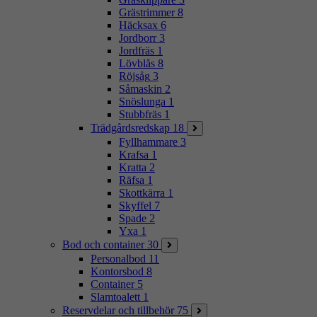
Grästrimmer
8
Häcksax
6
Jordborr
3
Jordfräs
1
Lövblås
8
Röjsåg
3
Såmaskin
2
Snöslunga
1
Stubbfräs
1
Trädgårdsredskap
18
Fyllhammare
3
Krafsa
1
Kratta
2
Räfsa
1
Skottkärra
1
Skyffel
7
Spade
2
Yxa
1
Bod och container
30
Personalbod
11
Kontorsbod
8
Container
5
Slamtoalett
1
Reservdelar och tillbehör
75