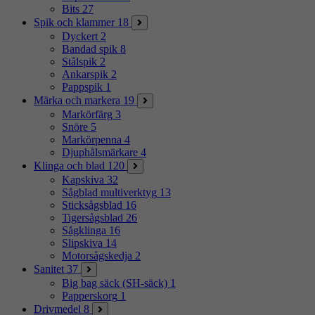
Bits
27
Spik och klammer
18
Dyckert
2
Bandad spik
8
Stålspik
2
Ankarspik
2
Pappspik
1
Märka och markera
19
Markörfärg
3
Snöre
5
Markörpenna
4
Djuphålsmärkare
4
Klinga och blad
120
Kapskiva
32
Sågblad multiverktyg
13
Sticksågsblad
16
Tigersågsblad
26
Sågklinga
16
Slipskiva
14
Motorsågskedja
2
Sanitet
37
Big bag säck (SH-säck)
1
Papperskorg
1
Drivmedel
8