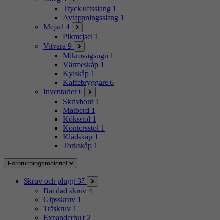
Tryckluftsslang
1
Avtappningsslang
1
Mejsel
4
Pikmejsel
1
Vitvara
9
Mikrovågsugn
1
Värmeskåp
1
Kylskåp
1
Kaffebryggare
6
Inventarier
6
Skrivbord
1
Matbord
1
Köksstol
1
Kontorsstol
1
Klädskåp
1
Torkskåp
1
Förbrukningsmaterial
Skruv och plugg
37
Bandad skruv
4
Gipsskruv
1
Träskruv
1
Expanderbult
2