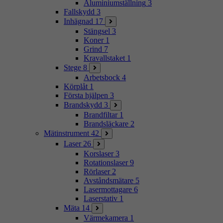
Aluminiumställning
3
Fallskydd
3
Inhägnad
17
Stängsel
3
Koner
1
Grind
7
Kravallstaket
1
Stege
8
Arbetsbock
4
Körplåt
1
Första hjälpen
3
Brandskydd
3
Brandfiltar
1
Brandsläckare
2
Mätinstrument
42
Laser
26
Korslaser
3
Rotationslaser
9
Rörlaser
2
Avståndsmätare
5
Lasermottagare
6
Laserstativ
1
Mäta
14
Värmekamera
1