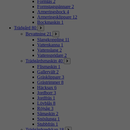
Formlås
2
Formstagspännare
2
Armeringsbock
4
Armeringsklippare
12
Bockmaskin
1
Trädgård
80
Bevattning
21
Slangkoppling
11
Vattenkanna
1
Vattenslang
2
Vattenspridare
2
Trädgårdsmaskin
40
Flismaskin
1
Gallervält
2
Gräsklippare
3
Grästrimmer
8
Häcksax
6
Jordborr
3
Jordfräs
1
Lövblås
8
Röjsåg
3
Såmaskin
2
Snöslunga
1
Stubbfräs
1
Trädgårdsredskap
18