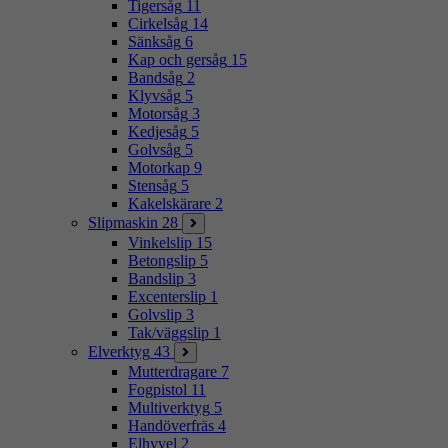
Tigersåg
11
Cirkelsåg
14
Sänksåg
6
Kap och gersåg
15
Bandsåg
2
Klyvsåg
5
Motorsåg
3
Kedjesåg
5
Golvsåg
5
Motorkap
9
Stensåg
5
Kakelskärare
2
Slipmaskin
28
Vinkelslip
15
Betongslip
5
Bandslip
3
Excenterslip
1
Golvslip
3
Tak/väggslip
1
Elverktyg
43
Mutterdragare
7
Fogpistol
11
Multiverktyg
5
Handöverfräs
4
Elhyvel
2