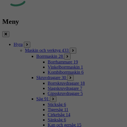
Meny
Stäng
Hyra
Maskin och verktyg
433
Borrmaskin
28
Borrhammare
19
Vinkelborrmaskin
1
Kombiborrmaskin
6
Skruvdragare
30
Borrskruvdragare
18
Slagskruvdragare
7
Gipsskruvdragare
5
Såg
91
Sticksåg
6
Tigersåg
11
Cirkelsåg
14
Sänksåg
6
Kap och gersåg
15