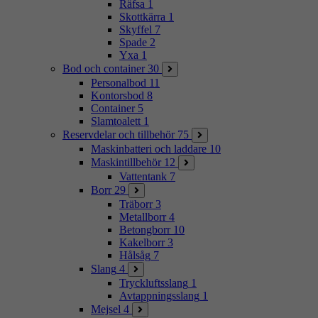
Räfsa
1
Skottkärra
1
Skyffel
7
Spade
2
Yxa
1
Bod och container
30
Personalbod
11
Kontorsbod
8
Container
5
Slamtoalett
1
Reservdelar och tillbehör
75
Maskinbatteri och laddare
10
Maskintillbehör
12
Vattentank
7
Borr
29
Träborr
3
Metallborr
4
Betongborr
10
Kakelborr
3
Hålsåg
7
Slang
4
Tryckluftsslang
1
Avtappningsslang
1
Mejsel
4