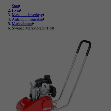
Start
Hyra
Maskin och verktyg
Anläggningsmaskin
Markvibrator
Swepac Markvibrator F 50