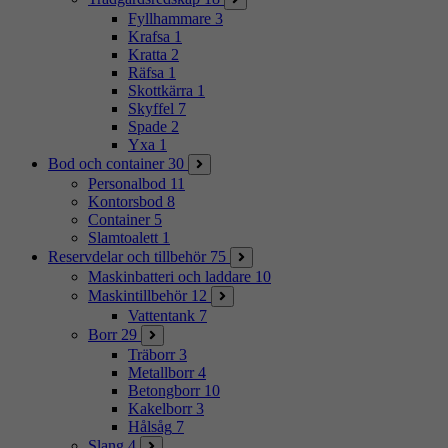
Fyllhammare
3
Krafsa
1
Kratta
2
Räfsa
1
Skottkärra
1
Skyffel
7
Spade
2
Yxa
1
Bod och container
30
Personalbod
11
Kontorsbod
8
Container
5
Slamtoalett
1
Reservdelar och tillbehör
75
Maskinbatteri och laddare
10
Maskintillbehör
12
Vattentank
7
Borr
29
Träborr
3
Metallborr
4
Betongborr
10
Kakelborr
3
Hålsåg
7
Slang
4