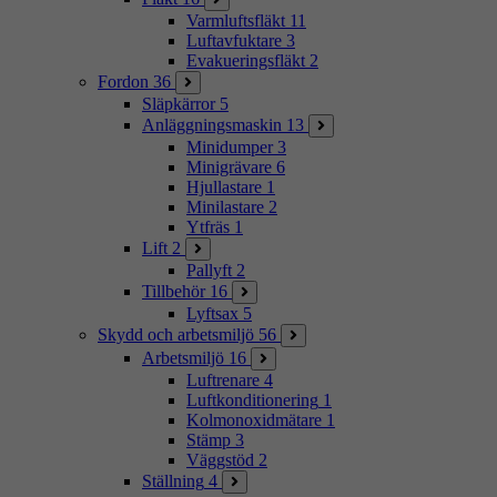
Varmluftsfläkt
11
Luftavfuktare
3
Evakueringsfläkt
2
Fordon
36
Släpkärror
5
Anläggningsmaskin
13
Minidumper
3
Minigrävare
6
Hjullastare
1
Minilastare
2
Ytfräs
1
Lift
2
Pallyft
2
Tillbehör
16
Lyftsax
5
Skydd och arbetsmiljö
56
Arbetsmiljö
16
Luftrenare
4
Luftkonditionering
1
Kolmonoxidmätare
1
Stämp
3
Väggstöd
2
Ställning
4