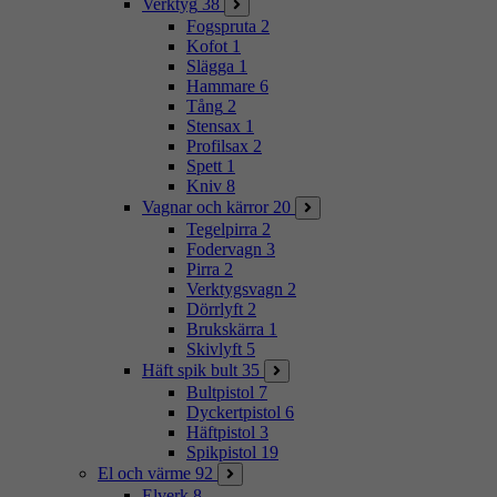
Verktyg
38
Fogspruta
2
Kofot
1
Slägga
1
Hammare
6
Tång
2
Stensax
1
Profilsax
2
Spett
1
Kniv
8
Vagnar och kärror
20
Tegelpirra
2
Fodervagn
3
Pirra
2
Verktygsvagn
2
Dörrlyft
2
Brukskärra
1
Skivlyft
5
Häft spik bult
35
Bultpistol
7
Dyckertpistol
6
Häftpistol
3
Spikpistol
19
El och värme
92
Elverk
8