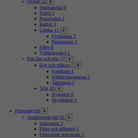
Övrigt
52
Slipmaterial
9
Träkil
1
Presenning
1
Batteri
3
Lampa
11
Ficklampa
3
Pannlampa
3
Filter
8
Tjältiningskol
1
Fog lim och tejp
17
Fog och silikon
7
Fogskum
4
Injekteringsmassa
2
Takmassa
1
Tejp
10
Byggtejp
9
Skyddstejp
1
Personskydd
Andningsskydd
16
Halvmask
5
Filter och tillbehör
1
Filtrerande halvmask
1