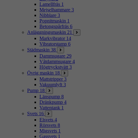
Lamellfräs
1
Mejselhammare
3
Nibblare
3
Popnitmaskin
1
Betongspårfräs
6
Anläggningsmaskin
21
Markvibrator
14
Vibratorstamp
6
Städmaskin
38
Dammsugare
29
Våtdammsugare
4
Högtryckstvätt
3
Övrig maskin
18
Mattstripper
3
Vakuumlyft
3
Pump
18
Länspump
8
Dränkpump
4
Vattentank
1
Svets
16
Elsvets
4
Rörsvets
8
Migsvets
1
Gassvets
1