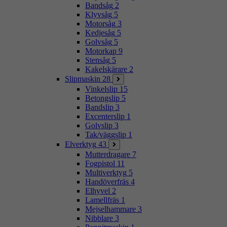
Bandsåg
2
Klyvsåg
5
Motorsåg
3
Kedjesåg
5
Golvsåg
5
Motorkap
9
Stensåg
5
Kakelskärare
2
Slipmaskin
28
Vinkelslip
15
Betongslip
5
Bandslip
3
Excenterslip
1
Golvslip
3
Tak/väggslip
1
Elverktyg
43
Mutterdragare
7
Fogpistol
11
Multiverktyg
5
Handöverfräs
4
Elhyvel
2
Lamellfräs
1
Mejselhammare
3
Nibblare
3