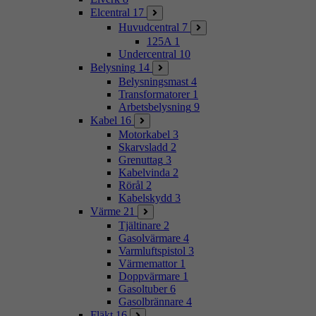
Elcentral
17
Huvudcentral
7
125A
1
Undercentral
10
Belysning
14
Belysningsmast
4
Transformatorer
1
Arbetsbelysning
9
Kabel
16
Motorkabel
3
Skarvsladd
2
Grenuttag
3
Kabelvinda
2
Rörål
2
Kabelskydd
3
Värme
21
Tjältinare
2
Gasolvärmare
4
Varmluftspistol
3
Värmemattor
1
Doppvärmare
1
Gasoltuber
6
Gasolbrännare
4
Fläkt
16