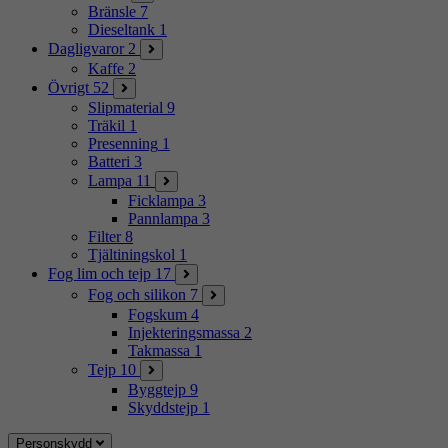
Bränsle
7
Dieseltank
1
Dagligvaror
2
Kaffe
2
Övrigt
52
Slipmaterial
9
Träkil
1
Presenning
1
Batteri
3
Lampa
11
Ficklampa
3
Pannlampa
3
Filter
8
Tjältiningskol
1
Fog lim och tejp
17
Fog och silikon
7
Fogskum
4
Injekteringsmassa
2
Takmassa
1
Tejp
10
Byggtejp
9
Skyddstejp
1
Personskydd