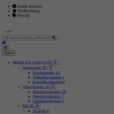
Snabb leverans
Proffsverktyg
Prisvärt
Sök
bland
Logga
tusentals
in
proffsmaskiner
Mina
Meny
Hyra
sidor
Maskin och verktyg
433
Borrmaskin
28
Borrhammare
19
Vinkelborrmaskin
1
Kombiborrmaskin
6
Skruvdragare
30
Borrskruvdragare
18
Slagskruvdragare
7
Gipsskruvdragare
5
Såg
91
Sticksåg
6