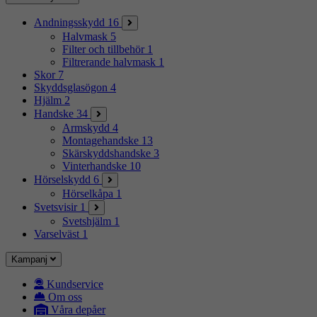
Andningsskydd
16
Halvmask
5
Filter och tillbehör
1
Filtrerande halvmask
1
Skor
7
Skyddsglasögon
4
Hjälm
2
Handske
34
Armskydd
4
Montagehandske
13
Skärskyddshandske
3
Vinterhandske
10
Hörselskydd
6
Hörselkåpa
1
Svetsvisir
1
Svetshjälm
1
Varselväst
1
Kampanj
Kundservice
Om oss
Våra depåer