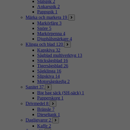
Stålspik
2
Ankarspik
2
Pappspik
1
Märka och markera
19
Markörfärg
3
Snöre
5
Markörpenna
4
Djuphålsmärkare
4
Klinga och blad
120
Kapskiva
32
Sågblad multiverktyg
13
Sticksågsblad
16
Tigersågsblad
26
Sågklinga
16
Slipskiva
14
Motorsågskedja
2
Sanitet
37
Big bag säck (SH-säck)
1
Papperskorg
1
Drivmedel
8
Bränsle
7
Dieseltank
1
Dagligvaror
2
Kaffe
2