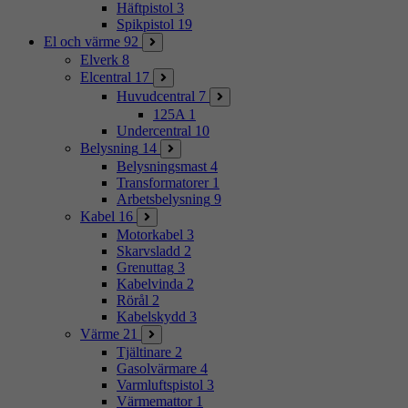
Häftpistol
3
Spikpistol
19
El och värme
92
Elverk
8
Elcentral
17
Huvudcentral
7
125A
1
Undercentral
10
Belysning
14
Belysningsmast
4
Transformatorer
1
Arbetsbelysning
9
Kabel
16
Motorkabel
3
Skarvsladd
2
Grenuttag
3
Kabelvinda
2
Rörål
2
Kabelskydd
3
Värme
21
Tjältinare
2
Gasolvärmare
4
Varmluftspistol
3
Värmemattor
1