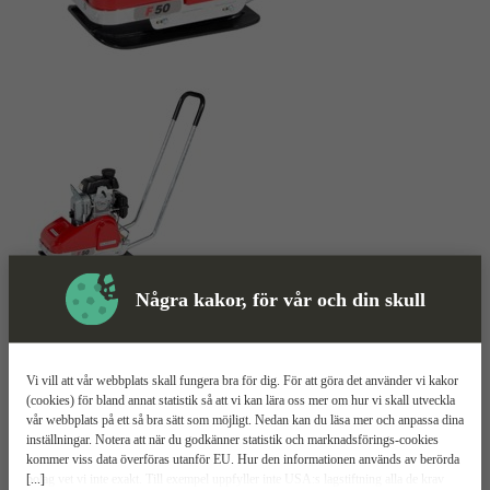
Några kakor, för vår och din skull
Markvibrator
Mer information
Swepac F 50
Vi vill att vår webbplats skall fungera bra för dig. För att göra det använder vi kakor
(cookies) för bland annat statistik så att vi kan lära oss mer om hur vi skall utveckla
Får plats i en vanlig bil
vår webbplats på ett så bra sätt som möjligt. Nedan kan du läsa mer och anpassa dina
Avtagbart handtag
inställningar. Notera att när du godkänner statistik och marknadsförings-cookies
Liten och smidig
kommer viss data överföras utanför EU. Hur den informationen används av berörda
[...]
bolag vet vi inte exakt. Till exempel uppfyller inte USA:s lagstiftning alla de krav
Relaterade
Mer information
Teknisk spec
Manualer & dokument