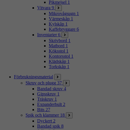
Pikmejsel
1
Vitvara
9
Mikrovågsugn
1
Värmeskåp
1
Kylskåp
1
Kaffebryggare
6
Inventarier
6
Skrivbord
1
Matbord
1
Köksstol
1
Kontorsstol
1
Klädskåp
1
Torkskåp
1
Förbrukningsmaterial
Skruv och plugg
37
Bandad skruv
4
Gipsskruv
1
Träskruv
1
Expanderbult
2
Bits
27
Spik och klammer
18
Dyckert
2
Bandad spik
8