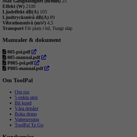
Max Gånghastighet (m/min)
25
Effekt (W)
2100
Ljudeffekt dB(A)
105
Ljudtrycksnivå dB(A)
89
Vibrationsnivå (m/s²)
4,5
Transport
Får plats i bil, Tungt släp
Manualer & dokument
öppna
805-psi.pdf
i
öppna
805-manual.pdf
ny
öppna
i
P805-psi.pdf
flik
i
ny
öppna
P805-manual.pdf
ny
flik
i
flik
ny
Om ToolPal
flik
Om oss
5 enkla steg
Bli kund
Våra depåer
Boka demo
Vattenrening
ToolPal To Go
Kundservice