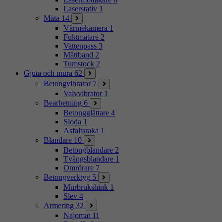
Laserstativ
1
Mäta
14
Värmekamera
1
Fuktmätare
2
Vattenpass
3
Måttband
2
Tumstock
2
Gjuta och mura
62
Betongvibrator
7
Valvvibrator
1
Bearbetning
6
Betongglättare
4
Sloda
1
Asfaltsraka
1
Blandare
10
Betongblandare
2
Tvångsblandare
1
Omrörare
7
Betongverktyg
5
Murbrukshink
1
Slev
4
Armering
32
Najomat
11