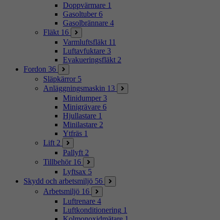
Doppvärmare
1
Gasoltuber
6
Gasolbrännare
4
Fläkt
16
Varmluftsfläkt
11
Luftavfuktare
3
Evakueringsfläkt
2
Fordon
36
Släpkärror
5
Anläggningsmaskin
13
Minidumper
3
Minigrävare
6
Hjullastare
1
Minilastare
2
Ytfräs
1
Lift
2
Pallyft
2
Tillbehör
16
Lyftsax
5
Skydd och arbetsmiljö
56
Arbetsmiljö
16
Luftrenare
4
Luftkonditionering
1
Kolmonoxidmätare
1