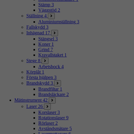
Stämp
3
Väggstöd
2
Ställning
4
Aluminiumställning
3
Fallskydd
3
Inhägnad
17
Stängsel
3
Koner
1
Grind
7
Kravallstaket
1
Stege
8
Arbetsbock
4
Körplåt
1
Första hjälpen
3
Brandskydd
3
Brandfiltar
1
Brandsläckare
2
Mätinstrument
42
Laser
26
Korslaser
3
Rotationslaser
9
Rörlaser
2
Avståndsmätare
5
Lasermottagare
6