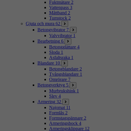
Fuktmätare
2
Vattenpass
3
Måttband
2
Tumstock
2
Gjuta och mura
62
Betongvibrator
7
Valvvibrator
1
Bearbetning
6
Betongglättare
4
Sloda
1
Asfaltsraka
1
Blandare
10
Betongblandare
2
Tvångsblandare
1
Omrörare
7
Betongverktyg
5
Murbrukshink
1
Slev
4
Armering
32
Najomat
11
Formlås
2
Formstagspännare
2
Armeringsbock
4
Armeringsklippare
12