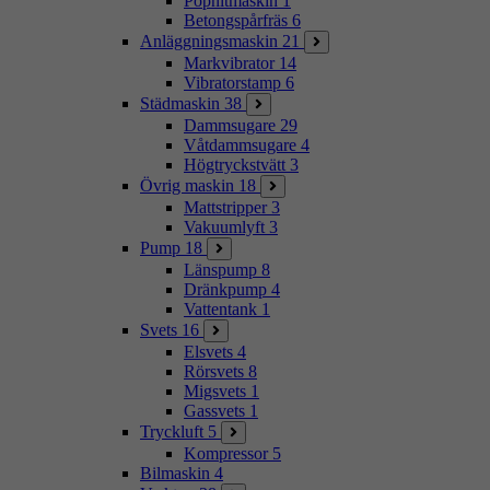
Popnitmaskin
1
Betongspårfräs
6
Anläggningsmaskin
21
Markvibrator
14
Vibratorstamp
6
Städmaskin
38
Dammsugare
29
Våtdammsugare
4
Högtryckstvätt
3
Övrig maskin
18
Mattstripper
3
Vakuumlyft
3
Pump
18
Länspump
8
Dränkpump
4
Vattentank
1
Svets
16
Elsvets
4
Rörsvets
8
Migsvets
1
Gassvets
1
Tryckluft
5
Kompressor
5
Bilmaskin
4