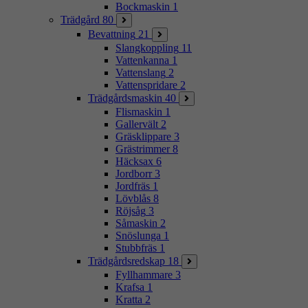
Bockmaskin
1
Trädgård
80
Bevattning
21
Slangkoppling
11
Vattenkanna
1
Vattenslang
2
Vattenspridare
2
Trädgårdsmaskin
40
Flismaskin
1
Gallervält
2
Gräsklippare
3
Grästrimmer
8
Häcksax
6
Jordborr
3
Jordfräs
1
Lövblås
8
Röjsåg
3
Såmaskin
2
Snöslunga
1
Stubbfräs
1
Trädgårdsredskap
18
Fyllhammare
3
Krafsa
1
Kratta
2