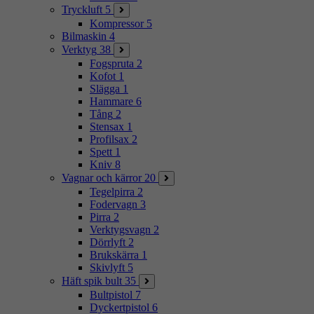
Tryckluft
5
Kompressor
5
Bilmaskin
4
Verktyg
38
Fogspruta
2
Kofot
1
Slägga
1
Hammare
6
Tång
2
Stensax
1
Profilsax
2
Spett
1
Kniv
8
Vagnar och kärror
20
Tegelpirra
2
Fodervagn
3
Pirra
2
Verktygsvagn
2
Dörrlyft
2
Brukskärra
1
Skivlyft
5
Häft spik bult
35
Bultpistol
7
Dyckertpistol
6