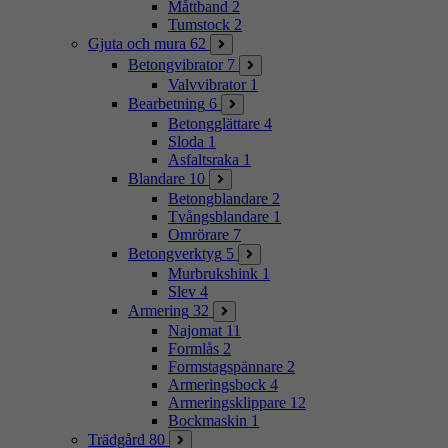
Måttband
2
Tumstock
2
Gjuta och mura
62
Betongvibrator
7
Valvvibrator
1
Bearbetning
6
Betongglättare
4
Sloda
1
Asfaltsraka
1
Blandare
10
Betongblandare
2
Tvångsblandare
1
Omrörare
7
Betongverktyg
5
Murbrukshink
1
Slev
4
Armering
32
Najomat
11
Formlås
2
Formstagspännare
2
Armeringsbock
4
Armeringsklippare
12
Bockmaskin
1
Trädgård
80