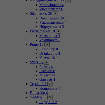
Anläggningsmaskin
21
Markvibrator
14
Vibratorstamp
6
Städmaskin
38
Dammsugare
29
Våtdammsugare
4
Högtryckstvätt
3
Övrig maskin
18
Mattstripper
3
Vakuumlyft
3
Pump
18
Länspump
8
Dränkpump
4
Vattentank
1
Svets
16
Elsvets
4
Rörsvets
8
Migsvets
1
Gassvets
1
Tryckluft
5
Kompressor
5
Bilmaskin
4
Verktyg
38
Fogspruta
2