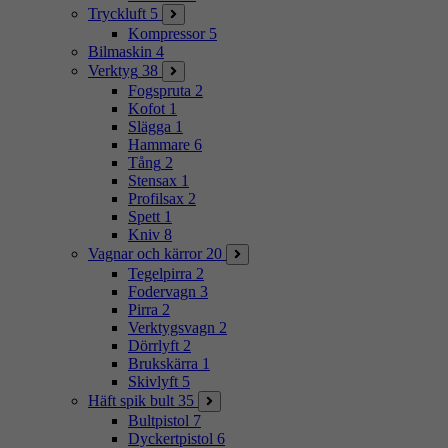
Tryckluft
5
Kompressor
5
Bilmaskin
4
Verktyg
38
Fogspruta
2
Kofot
1
Slägga
1
Hammare
6
Tång
2
Stensax
1
Profilsax
2
Spett
1
Kniv
8
Vagnar och kärror
20
Tegelpirra
2
Fodervagn
3
Pirra
2
Verktygsvagn
2
Dörrlyft
2
Brukskärra
1
Skivlyft
5
Häft spik bult
35
Bultpistol
7
Dyckertpistol
6