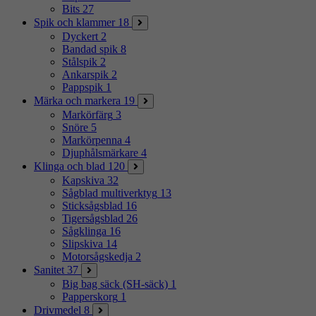
Bits
27
Spik och klammer
18
Dyckert
2
Bandad spik
8
Stålspik
2
Ankarspik
2
Pappspik
1
Märka och markera
19
Markörfärg
3
Snöre
5
Markörpenna
4
Djuphålsmärkare
4
Klinga och blad
120
Kapskiva
32
Sågblad multiverktyg
13
Sticksågsblad
16
Tigersågsblad
26
Sågklinga
16
Slipskiva
14
Motorsågskedja
2
Sanitet
37
Big bag säck (SH-säck)
1
Papperskorg
1
Drivmedel
8