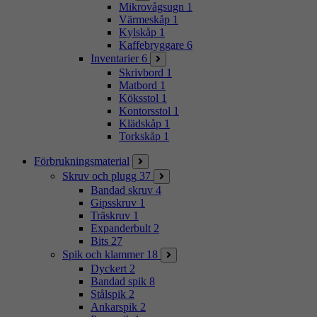
Mikrovågsugn
1
Värmeskåp
1
Kylskåp
1
Kaffebryggare
6
Inventarier
6
Skrivbord
1
Matbord
1
Köksstol
1
Kontorsstol
1
Klädskåp
1
Torkskåp
1
Förbrukningsmaterial
Skruv och plugg
37
Bandad skruv
4
Gipsskruv
1
Träskruv
1
Expanderbult
2
Bits
27
Spik och klammer
18
Dyckert
2
Bandad spik
8
Stålspik
2
Ankarspik
2