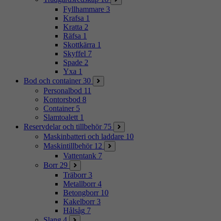
Fyllhammare
3
Krafsa
1
Kratta
2
Räfsa
1
Skottkärra
1
Skyffel
7
Spade
2
Yxa
1
Bod och container
30
Personalbod
11
Kontorsbod
8
Container
5
Slamtoalett
1
Reservdelar och tillbehör
75
Maskinbatteri och laddare
10
Maskintillbehör
12
Vattentank
7
Borr
29
Träborr
3
Metallborr
4
Betongborr
10
Kakelborr
3
Hålsåg
7
Slang
4