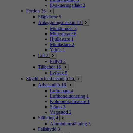
Evakueringsfläkt
2
Fordon
36
Släpkärror
5
Anläggningsmaskin
13
Minidumper
3
Minigrävare
6
Hjullastare
1
Minilastare
2
Ytfräs
1
Lift
2
Pallyft
2
Tillbehör
16
Lyftsax
5
Skydd och arbetsmiljö
56
Arbetsmiljö
16
Luftrenare
4
Luftkonditionering
1
Kolmonoxidmätare
1
Stämp
3
Väggstöd
2
Ställning
4
Aluminiumställning
3
Fallskydd
3