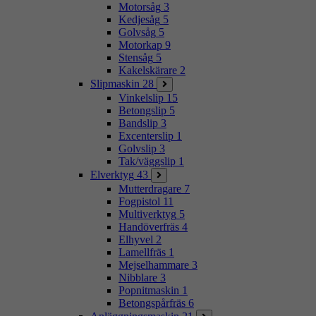
Motorsåg
3
Kedjesåg
5
Golvsåg
5
Motorkap
9
Stensåg
5
Kakelskärare
2
Slipmaskin
28
Vinkelslip
15
Betongslip
5
Bandslip
3
Excenterslip
1
Golvslip
3
Tak/väggslip
1
Elverktyg
43
Mutterdragare
7
Fogpistol
11
Multiverktyg
5
Handöverfräs
4
Elhyvel
2
Lamellfräs
1
Mejselhammare
3
Nibblare
3
Popnitmaskin
1
Betongspårfräs
6