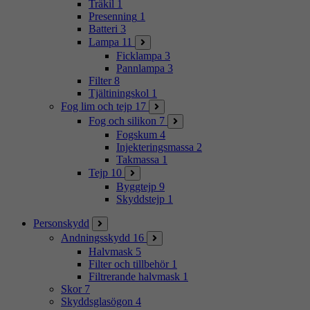
Träkil
1
Presenning
1
Batteri
3
Lampa
11
Ficklampa
3
Pannlampa
3
Filter
8
Tjältiningskol
1
Fog lim och tejp
17
Fog och silikon
7
Fogskum
4
Injekteringsmassa
2
Takmassa
1
Tejp
10
Byggtejp
9
Skyddstejp
1
Personskydd
Andningsskydd
16
Halvmask
5
Filter och tillbehör
1
Filtrerande halvmask
1
Skor
7
Skyddsglasögon
4