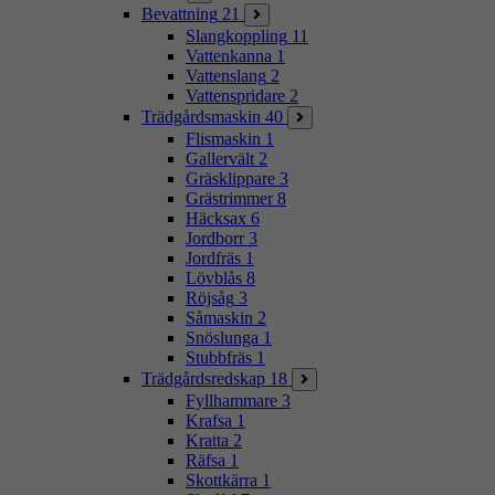
Bevattning
21
Slangkoppling
11
Vattenkanna
1
Vattenslang
2
Vattenspridare
2
Trädgårdsmaskin
40
Flismaskin
1
Gallervält
2
Gräsklippare
3
Grästrimmer
8
Häcksax
6
Jordborr
3
Jordfräs
1
Lövblås
8
Röjsåg
3
Såmaskin
2
Snöslunga
1
Stubbfräs
1
Trädgårdsredskap
18
Fyllhammare
3
Krafsa
1
Kratta
2
Räfsa
1
Skottkärra
1