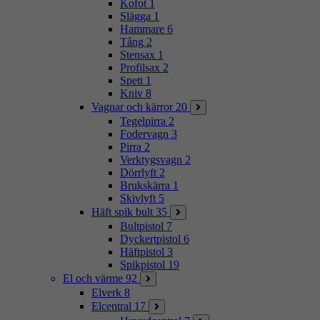
Kofot
1
Slägga
1
Hammare
6
Tång
2
Stensax
1
Profilsax
2
Spett
1
Kniv
8
Vagnar och kärror
20
Tegelpirra
2
Fodervagn
3
Pirra
2
Verktygsvagn
2
Dörrlyft
2
Brukskärra
1
Skivlyft
5
Häft spik bult
35
Bultpistol
7
Dyckertpistol
6
Häftpistol
3
Spikpistol
19
El och värme
92
Elverk
8
Elcentral
17