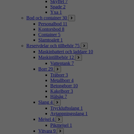
Skyffel
7
Spade
2
Yxa
1
Bod och container
30
Personalbod
11
Kontorsbod
8
Container
5
Slamtoalett
1
Reservdelar och tillbehör
75
Maskinbatteri och laddare
10
Maskintillbehör
12
Vattentank
7
Borr
29
Träborr
3
Metallborr
4
Betongborr
10
Kakelborr
3
Hålsåg
7
Slang
4
Tryckluftsslang
1
Avtappningsslang
1
Mejsel
4
Pikmejsel
1
Vitvara
9