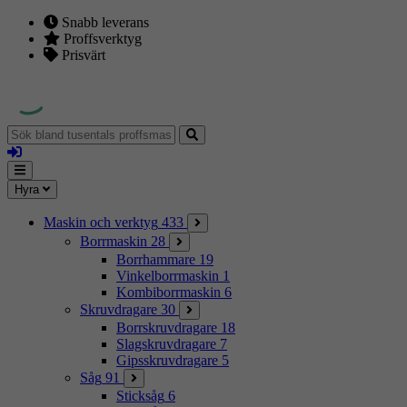
Snabb leverans
Proffsverktyg
Prisvärt
Sök
bland
Logga
tusentals
in
proffsmaskiner
Mina
Meny
Hyra
sidor
Maskin och verktyg
433
Borrmaskin
28
Borrhammare
19
Vinkelborrmaskin
1
Kombiborrmaskin
6
Skruvdragare
30
Borrskruvdragare
18
Slagskruvdragare
7
Gipsskruvdragare
5
Såg
91
Sticksåg
6