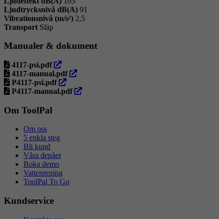
Ljudeffekt dB(A)
105
Ljudtrycksnivå dB(A)
91
Vibrationsnivå (m/s²)
2,5
Transport
Släp
Manualer & dokument
öppna
4117-psi.pdf
i
öppna
4117-manual.pdf
ny
öppna
i
P4117-psi.pdf
flik
i
ny
öppna
P4117-manual.pdf
ny
flik
i
flik
ny
Om ToolPal
flik
Om oss
5 enkla steg
Bli kund
Våra depåer
Boka demo
Vattenrening
ToolPal To Go
Kundservice