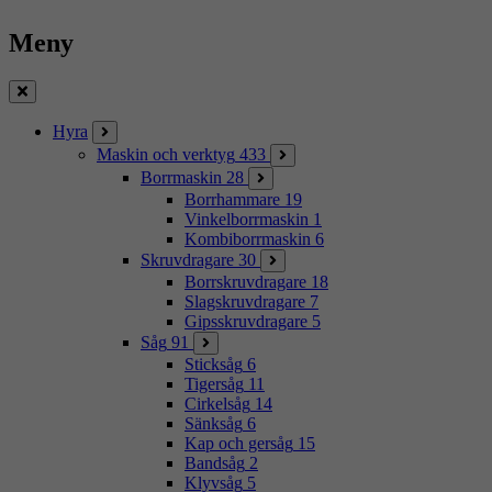
Meny
Stäng
Hyra
Maskin och verktyg
433
Borrmaskin
28
Borrhammare
19
Vinkelborrmaskin
1
Kombiborrmaskin
6
Skruvdragare
30
Borrskruvdragare
18
Slagskruvdragare
7
Gipsskruvdragare
5
Såg
91
Sticksåg
6
Tigersåg
11
Cirkelsåg
14
Sänksåg
6
Kap och gersåg
15
Bandsåg
2
Klyvsåg
5