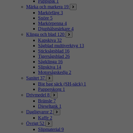
Pappspik
1
Märka och markera
19
Markörfärg
3
Snöre
5
Markörpenna
4
Djuphålsmärkare
4
Klinga och blad
120
Kapskiva
32
Sågblad multiverktyg
13
Sticksågsblad
16
Tigersågsblad
26
Sågklinga
16
Slipskiva
14
Motorsågskedja
2
Sanitet
37
Big bag säck (SH-säck)
1
Papperskorg
1
Drivmedel
8
Bränsle
7
Dieseltank
1
Dagligvaror
2
Kaffe
2
Övrigt
52
Slipmaterial
9