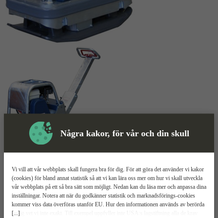
Några kakor, för vår och din skull
Markvibrator
Mer information
Vi vill att vår webbplats skall fungera bra för dig. För att göra det använder vi kakor
Swepac FB 165
(cookies) för bland annat statistik så att vi kan lära oss mer om hur vi skall utveckla
vår webbplats på ett så bra sätt som möjligt. Nedan kan du läsa mer och anpassa dina
inställningar. Notera att när du godkänner statistik och marknadsförings-cookies
4600W effekt
kommer viss data överföras utanför EU. Hur den informationen används av berörda
Fram- och bakåtgående
[...]
bolag vet vi inte exakt. Till exempel uppfyller inte USA:s lagstiftning alla de krav
Driftsäker