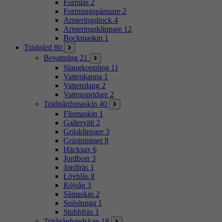
Formlås
2
Formstagspännare
2
Armeringsbock
4
Armeringsklippare
12
Bockmaskin
1
Trädgård
80
Bevattning
21
Slangkoppling
11
Vattenkanna
1
Vattenslang
2
Vattenspridare
2
Trädgårdsmaskin
40
Flismaskin
1
Gallervält
2
Gräsklippare
3
Grästrimmer
8
Häcksax
6
Jordborr
3
Jordfräs
1
Lövblås
8
Röjsåg
3
Såmaskin
2
Snöslunga
1
Stubbfräs
1
Trädgårdsredskap
18