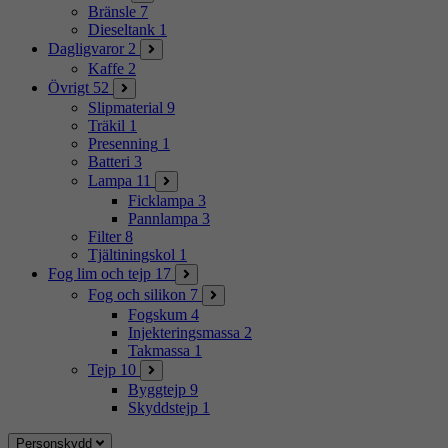
Bränsle
7
Dieseltank
1
Dagligvaror
2
Kaffe
2
Övrigt
52
Slipmaterial
9
Träkil
1
Presenning
1
Batteri
3
Lampa
11
Ficklampa
3
Pannlampa
3
Filter
8
Tjältiningskol
1
Fog lim och tejp
17
Fog och silikon
7
Fogskum
4
Injekteringsmassa
2
Takmassa
1
Tejp
10
Byggtejp
9
Skyddstejp
1
Personskydd