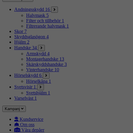
Andningsskydd
16
Halvmask
5
Filter och tillbehör
1
Filtrerande halvmask
1
Skor
7
Skyddsglasögon
4
Hjälm
2
Handske
34
Armskydd
4
Montagehandske
13
Skärskyddshandske
3
Vinterhandske
10
Hörselskydd
6
Hörselkåpa
1
Svetsvisir
1
Svetshjälm
1
Varselväst
1
Kampanj
Kundservice
Om oss
Våra depåer