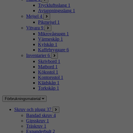
Tryckluftsslang
1
Avtappningsslang
1
Mejsel
4
Pikmejsel
1
Vitvara
9
Mikrovågsugn
1
Värmeskåp
1
Kylskåp
1
Kaffebryggare
6
Inventarier
6
Skrivbord
1
Matbord
1
Köksstol
1
Kontorsstol
1
Klädskåp
1
Torkskåp
1
Förbrukningsmaterial
Skruv och plugg
37
Bandad skruv
4
Gipsskruv
1
Träskruv
1
Expanderbult
2