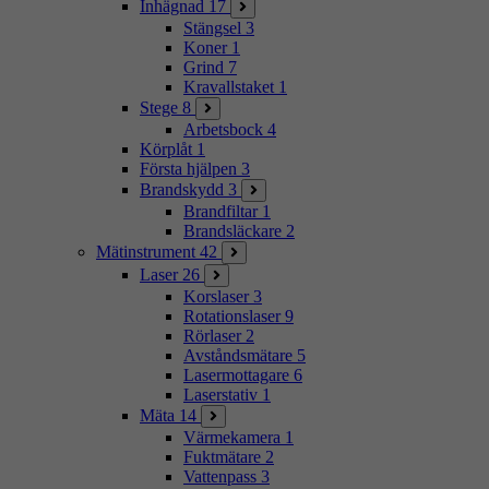
Inhägnad
17
Stängsel
3
Koner
1
Grind
7
Kravallstaket
1
Stege
8
Arbetsbock
4
Körplåt
1
Första hjälpen
3
Brandskydd
3
Brandfiltar
1
Brandsläckare
2
Mätinstrument
42
Laser
26
Korslaser
3
Rotationslaser
9
Rörlaser
2
Avståndsmätare
5
Lasermottagare
6
Laserstativ
1
Mäta
14
Värmekamera
1
Fuktmätare
2
Vattenpass
3