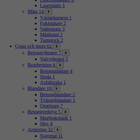
Laserstativ
1
Mäta
14
Värmekamera
1
Fuktmätare
2
Vattenpass
3
Måttband
2
Tumstock
2
Gjuta och mura
62
Betongvibrator
7
Valvvibrator
1
Bearbetning
6
Betongglättare
4
Sloda
1
Asfaltsraka
1
Blandare
10
Betongblandare
2
Tvångsblandare
1
Omrörare
7
Betongverktyg
5
Murbrukshink
1
Slev
4
Armering
32
Najomat
11