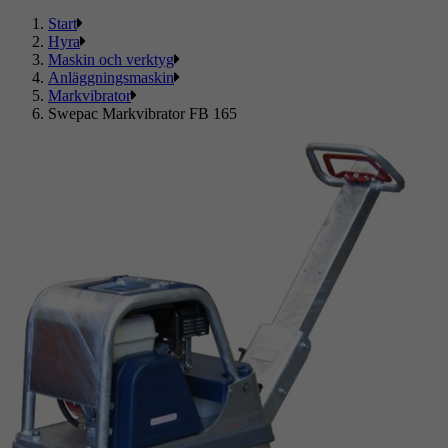
Start
Hyra
Maskin och verktyg
Anläggningsmaskin
Markvibrator
Swepac Markvibrator FB 165