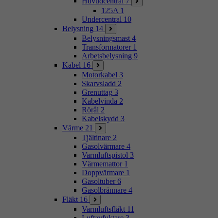
Huvudcentral
7
125A
1
Undercentral
10
Belysning
14
Belysningsmast
4
Transformatorer
1
Arbetsbelysning
9
Kabel
16
Motorkabel
3
Skarvsladd
2
Grenuttag
3
Kabelvinda
2
Rörål
2
Kabelskydd
3
Värme
21
Tjältinare
2
Gasolvärmare
4
Varmluftspistol
3
Värmemattor
1
Doppvärmare
1
Gasoltuber
6
Gasolbrännare
4
Fläkt
16
Varmluftsfläkt
11
Luftavfuktare
3