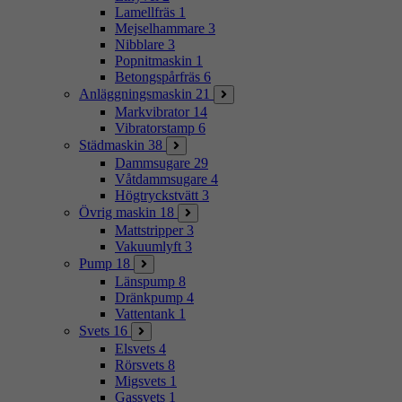
Lamellfräs
1
Mejselhammare
3
Nibblare
3
Popnitmaskin
1
Betongspårfräs
6
Anläggningsmaskin
21
Markvibrator
14
Vibratorstamp
6
Städmaskin
38
Dammsugare
29
Våtdammsugare
4
Högtryckstvätt
3
Övrig maskin
18
Mattstripper
3
Vakuumlyft
3
Pump
18
Länspump
8
Dränkpump
4
Vattentank
1
Svets
16
Elsvets
4
Rörsvets
8
Migsvets
1
Gassvets
1