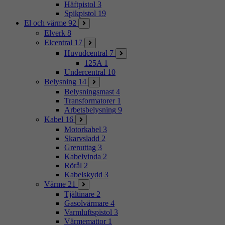
Häftpistol
3
Spikpistol
19
El och värme
92
Elverk
8
Elcentral
17
Huvudcentral
7
125A
1
Undercentral
10
Belysning
14
Belysningsmast
4
Transformatorer
1
Arbetsbelysning
9
Kabel
16
Motorkabel
3
Skarvsladd
2
Grenuttag
3
Kabelvinda
2
Rörål
2
Kabelskydd
3
Värme
21
Tjältinare
2
Gasolvärmare
4
Varmluftspistol
3
Värmemattor
1