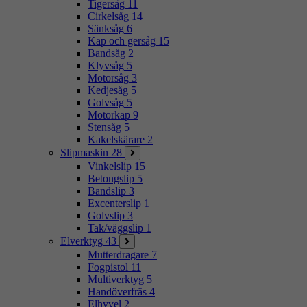
Tigersåg
11
Cirkelsåg
14
Sänksåg
6
Kap och gersåg
15
Bandsåg
2
Klyvsåg
5
Motorsåg
3
Kedjesåg
5
Golvsåg
5
Motorkap
9
Stensåg
5
Kakelskärare
2
Slipmaskin
28
Vinkelslip
15
Betongslip
5
Bandslip
3
Excenterslip
1
Golvslip
3
Tak/väggslip
1
Elverktyg
43
Mutterdragare
7
Fogpistol
11
Multiverktyg
5
Handöverfräs
4
Elhyvel
2