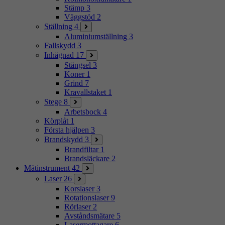
Stämp
3
Väggstöd
2
Ställning
4
Aluminiumställning
3
Fallskydd
3
Inhägnad
17
Stängsel
3
Koner
1
Grind
7
Kravallstaket
1
Stege
8
Arbetsbock
4
Körplåt
1
Första hjälpen
3
Brandskydd
3
Brandfiltar
1
Brandsläckare
2
Mätinstrument
42
Laser
26
Korslaser
3
Rotationslaser
9
Rörlaser
2
Avståndsmätare
5
Lasermottagare
6