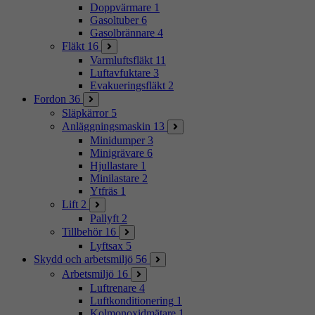
Doppvärmare
1
Gasoltuber
6
Gasolbrännare
4
Fläkt
16
Varmluftsfläkt
11
Luftavfuktare
3
Evakueringsfläkt
2
Fordon
36
Släpkärror
5
Anläggningsmaskin
13
Minidumper
3
Minigrävare
6
Hjullastare
1
Minilastare
2
Ytfräs
1
Lift
2
Pallyft
2
Tillbehör
16
Lyftsax
5
Skydd och arbetsmiljö
56
Arbetsmiljö
16
Luftrenare
4
Luftkonditionering
1
Kolmonoxidmätare
1