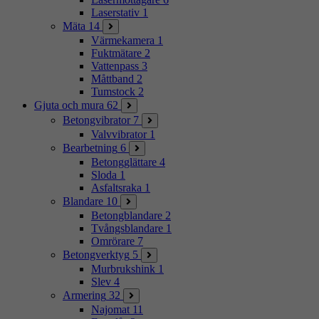
Laserstativ
1
Mäta
14
Värmekamera
1
Fuktmätare
2
Vattenpass
3
Måttband
2
Tumstock
2
Gjuta och mura
62
Betongvibrator
7
Valvvibrator
1
Bearbetning
6
Betongglättare
4
Sloda
1
Asfaltsraka
1
Blandare
10
Betongblandare
2
Tvångsblandare
1
Omrörare
7
Betongverktyg
5
Murbrukshink
1
Slev
4
Armering
32
Najomat
11