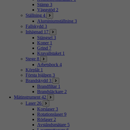
Stämp
3
Väggstöd
2
Ställning
4
Aluminiumställning
3
Fallskydd
3
Inhägnad
17
Stängsel
3
Koner
1
Grind
7
Kravallstaket
1
Stege
8
Arbetsbock
4
Körplåt
1
Första hjälpen
3
Brandskydd
3
Brandfiltar
1
Brandsläckare
2
Mätinstrument
42
Laser
26
Korslaser
3
Rotationslaser
9
Rörlaser
2
Avståndsmätare
5
Lasermottagare
6