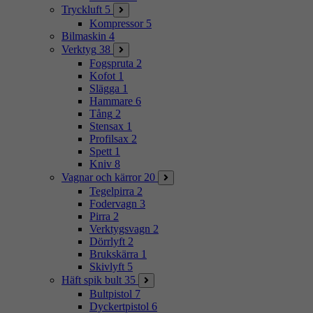
Tryckluft
5
Kompressor
5
Bilmaskin
4
Verktyg
38
Fogspruta
2
Kofot
1
Slägga
1
Hammare
6
Tång
2
Stensax
1
Profilsax
2
Spett
1
Kniv
8
Vagnar och kärror
20
Tegelpirra
2
Fodervagn
3
Pirra
2
Verktygsvagn
2
Dörrlyft
2
Brukskärra
1
Skivlyft
5
Häft spik bult
35
Bultpistol
7
Dyckertpistol
6