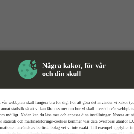
Några kakor, för vår
och din skull
tt vår webbplats skall fungera bra för dig. För att göra det använder vi kakor (c
 annat statistik så att vi kan lära oss mer om hur vi skall utveckla vår webbplats
som möjligt. Nedan kan du läsa mer och anpassa dina inställningar. Notera att n
r statistik och marknadsförings-cookies kommer viss data överföras utanför E
rmationen används av berörda bolag vet vi inte exakt. Till exempel uppfyller i
ing alla de krav gällande hantering av personuppgifter som ställs inom EU, vilk