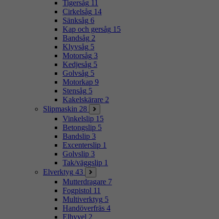
Tigersåg
11
Cirkelsåg
14
Sänksåg
6
Kap och gersåg
15
Bandsåg
2
Klyvsåg
5
Motorsåg
3
Kedjesåg
5
Golvsåg
5
Motorkap
9
Stensåg
5
Kakelskärare
2
Slipmaskin
28
Vinkelslip
15
Betongslip
5
Bandslip
3
Excenterslip
1
Golvslip
3
Tak/väggslip
1
Elverktyg
43
Mutterdragare
7
Fogpistol
11
Multiverktyg
5
Handöverfräs
4
Elhyvel
2