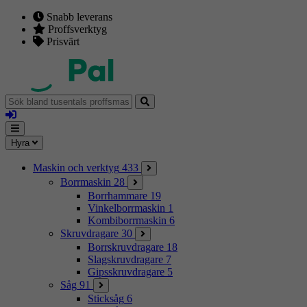
Snabb leverans
Proffsverktyg
Prisvärt
Sök
bland
Logga
tusentals
in
proffsmaskiner
Mina
Meny
Hyra
sidor
Maskin och verktyg
433
Borrmaskin
28
Borrhammare
19
Vinkelborrmaskin
1
Kombiborrmaskin
6
Skruvdragare
30
Borrskruvdragare
18
Slagskruvdragare
7
Gipsskruvdragare
5
Såg
91
Sticksåg
6