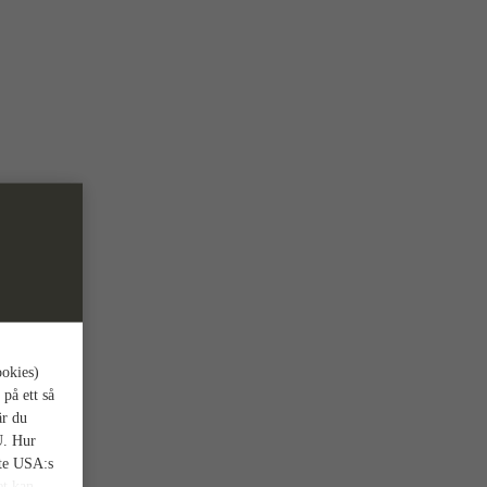
ookies)
 på ett så
är du
U. Hur
nte USA:s
et kan