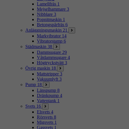
Lamellfräs
1
Mejselhammare
3
Nibblare
3
Popnitmaskin
1
Betongspårfräs
6
Anläggningsmaskin
21
Markvibrator
14
Vibratorstamp
6
Städmaskin
38
Dammsugare
29
Våtdammsugare
4
Högtryckstvätt
3
Övrig maskin
18
Mattstripper
3
Vakuumlyft
3
Pump
18
Länspump
8
Dränkpump
4
Vattentank
1
Svets
16
Elsvets
4
Rörsvets
8
Migsvets
1
Gassvets
1