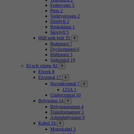
Fodervagn
3
Pirra
2
Verktygsvagn
2
Dörrlyft
2
Brukskärra
1
Skivlyft
5
Häft spik bult
35
Bultpistol
7
Dyckertpistol
6
Häftpistol
3
Spikpistol
19
El och värme
92
Elverk
8
Elcentral
17
Huvudcentral
7
125A
1
Undercentral
10
Belysning
14
Belysningsmast
4
Transformatorer
1
Arbetsbelysning
9
Kabel
16
Motorkabel
3