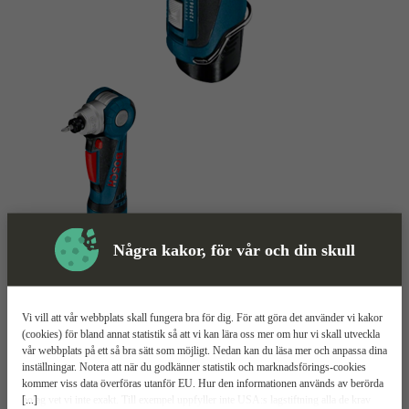
Några kakor, för vår och din skull
Vinkelskruvdragare
Mer information
Vi vill att vår webbplats skall fungera bra för dig. För att göra det använder vi kakor
Bosch GWI 10,8 V-LI
(cookies) för bland annat statistik så att vi kan lära oss mer om hur vi skall utveckla
vår webbplats på ett så bra sätt som möjligt. Nedan kan du läsa mer och anpassa dina
inställningar. Notera att när du godkänner statistik och marknadsförings-cookies
Vridbart huvud i 5 steg
kommer viss data överföras utanför EU. Hur den informationen används av berörda
7 momentsteg
[...]
bolag vet vi inte exakt. Till exempel uppfyller inte USA:s lagstiftning alla de krav
Snabbchuck