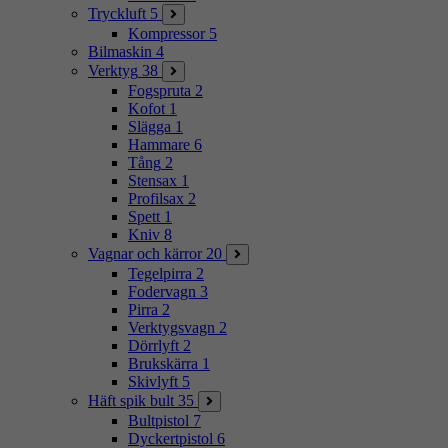
Tryckluft
5
Kompressor
5
Bilmaskin
4
Verktyg
38
Fogspruta
2
Kofot
1
Slägga
1
Hammare
6
Tång
2
Stensax
1
Profilsax
2
Spett
1
Kniv
8
Vagnar och kärror
20
Tegelpirra
2
Fodervagn
3
Pirra
2
Verktygsvagn
2
Dörrlyft
2
Brukskärra
1
Skivlyft
5
Häft spik bult
35
Bultpistol
7
Dyckertpistol
6