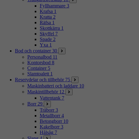
Fyllhammare
3
Krafsa
1
Kratta
2
Räfsa
1
Skottkärra
1
Skyffel
7
Spade
2
Yxa
1
Bod och container
30
Personalbod
11
Kontorsbod
8
Container
5
Slamtoalett
1
Reservdelar och tillbehör
75
Maskinbatteri och laddare
10
Maskintillbehör
12
Vattentank
7
Borr
29
Träborr
3
Metallborr
4
Betongborr
10
Kakelborr
3
Hålsåg
7
Slang
4