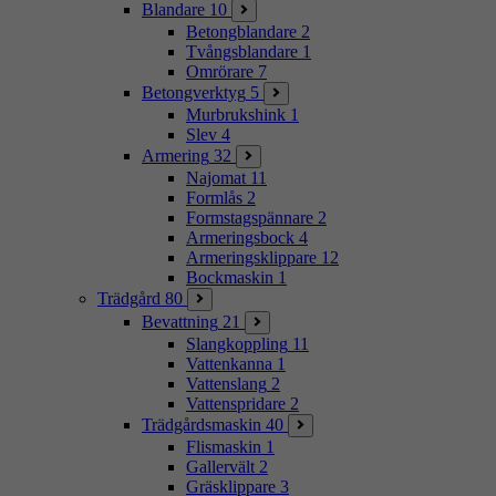
Blandare
10
Betongblandare
2
Tvångsblandare
1
Omrörare
7
Betongverktyg
5
Murbrukshink
1
Slev
4
Armering
32
Najomat
11
Formlås
2
Formstagspännare
2
Armeringsbock
4
Armeringsklippare
12
Bockmaskin
1
Trädgård
80
Bevattning
21
Slangkoppling
11
Vattenkanna
1
Vattenslang
2
Vattenspridare
2
Trädgårdsmaskin
40
Flismaskin
1
Gallervält
2
Gräsklippare
3