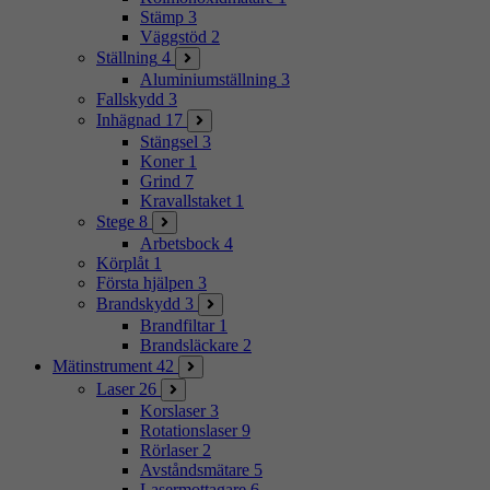
Stämp
3
Väggstöd
2
Ställning
4
Aluminiumställning
3
Fallskydd
3
Inhägnad
17
Stängsel
3
Koner
1
Grind
7
Kravallstaket
1
Stege
8
Arbetsbock
4
Körplåt
1
Första hjälpen
3
Brandskydd
3
Brandfiltar
1
Brandsläckare
2
Mätinstrument
42
Laser
26
Korslaser
3
Rotationslaser
9
Rörlaser
2
Avståndsmätare
5
Lasermottagare
6