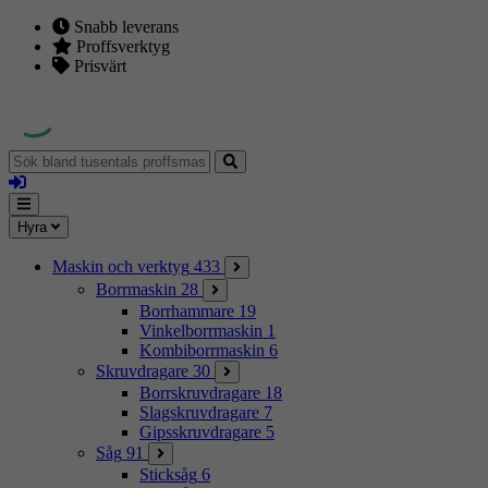
Snabb leverans
Proffsverktyg
Prisvärt
Sök
bland
Logga
tusentals
in
proffsmaskiner
Mina
Meny
Hyra
sidor
Maskin och verktyg
433
Borrmaskin
28
Borrhammare
19
Vinkelborrmaskin
1
Kombiborrmaskin
6
Skruvdragare
30
Borrskruvdragare
18
Slagskruvdragare
7
Gipsskruvdragare
5
Såg
91
Sticksåg
6