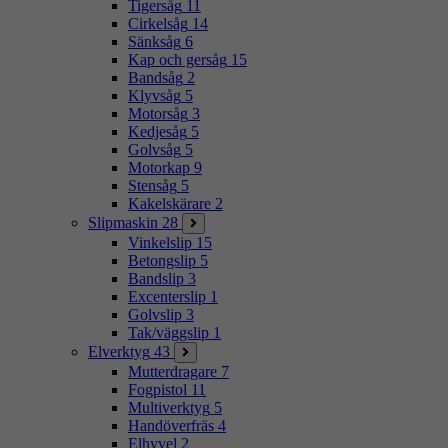
Tigersåg
11
Cirkelsåg
14
Sänksåg
6
Kap och gersåg
15
Bandsåg
2
Klyvsåg
5
Motorsåg
3
Kedjesåg
5
Golvsåg
5
Motorkap
9
Stensåg
5
Kakelskärare
2
Slipmaskin
28
Vinkelslip
15
Betongslip
5
Bandslip
3
Excenterslip
1
Golvslip
3
Tak/väggslip
1
Elverktyg
43
Mutterdragare
7
Fogpistol
11
Multiverktyg
5
Handöverfräs
4
Elhyvel
2