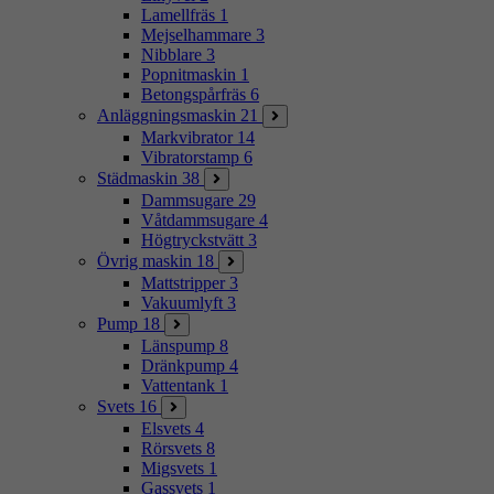
Lamellfräs
1
Mejselhammare
3
Nibblare
3
Popnitmaskin
1
Betongspårfräs
6
Anläggningsmaskin
21
Markvibrator
14
Vibratorstamp
6
Städmaskin
38
Dammsugare
29
Våtdammsugare
4
Högtryckstvätt
3
Övrig maskin
18
Mattstripper
3
Vakuumlyft
3
Pump
18
Länspump
8
Dränkpump
4
Vattentank
1
Svets
16
Elsvets
4
Rörsvets
8
Migsvets
1
Gassvets
1