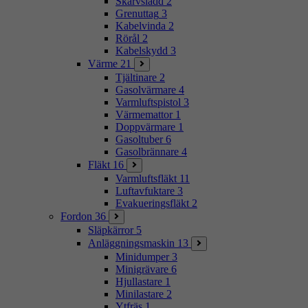
Skarvsladd
2
Grenuttag
3
Kabelvinda
2
Rörål
2
Kabelskydd
3
Värme
21
Tjältinare
2
Gasolvärmare
4
Varmluftspistol
3
Värmemattor
1
Doppvärmare
1
Gasoltuber
6
Gasolbrännare
4
Fläkt
16
Varmluftsfläkt
11
Luftavfuktare
3
Evakueringsfläkt
2
Fordon
36
Släpkärror
5
Anläggningsmaskin
13
Minidumper
3
Minigrävare
6
Hjullastare
1
Minilastare
2
Ytfräs
1