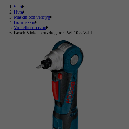
Start
Hyra
Maskin och verktyg
Borrmaskin
Vinkelborrmaskin
Bosch Vinkelskruvdragare GWI 10,8 V-LI