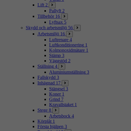
Lift
2
Pallyft
2
Tillbehör
16
Lyftsax
5
Skydd och arbetsmiljö
56
Arbetsmiljö
16
Luftrenare
4
Luftkonditionering
1
Kolmonoxidmätare
1
Stämp
3
Väggstöd
2
Ställning
4
Aluminiumställning
3
Fallskydd
3
Inhägnad
17
Stängsel
3
Koner
1
Grind
7
Kravallstaket
1
Stege
8
Arbetsbock
4
Körplåt
1
Första hjälpen
3