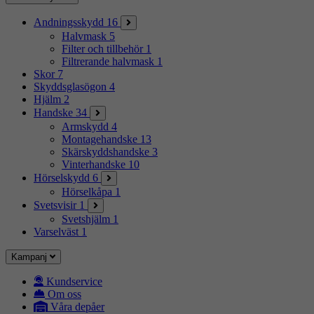
Andningsskydd
16
Halvmask
5
Filter och tillbehör
1
Filtrerande halvmask
1
Skor
7
Skyddsglasögon
4
Hjälm
2
Handske
34
Armskydd
4
Montagehandske
13
Skärskyddshandske
3
Vinterhandske
10
Hörselskydd
6
Hörselkåpa
1
Svetsvisir
1
Svetshjälm
1
Varselväst
1
Kampanj
Kundservice
Om oss
Våra depåer