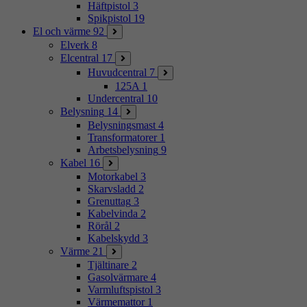
Häftpistol
3
Spikpistol
19
El och värme
92
Elverk
8
Elcentral
17
Huvudcentral
7
125A
1
Undercentral
10
Belysning
14
Belysningsmast
4
Transformatorer
1
Arbetsbelysning
9
Kabel
16
Motorkabel
3
Skarvsladd
2
Grenuttag
3
Kabelvinda
2
Rörål
2
Kabelskydd
3
Värme
21
Tjältinare
2
Gasolvärmare
4
Varmluftspistol
3
Värmemattor
1