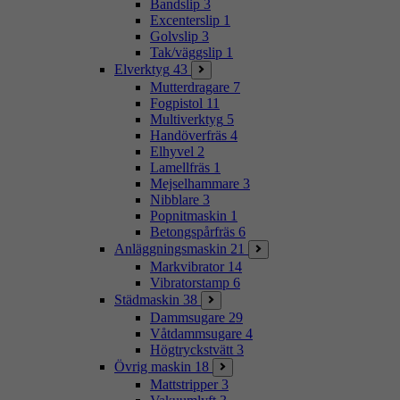
Bandslip
3
Excenterslip
1
Golvslip
3
Tak/väggslip
1
Elverktyg
43
Mutterdragare
7
Fogpistol
11
Multiverktyg
5
Handöverfräs
4
Elhyvel
2
Lamellfräs
1
Mejselhammare
3
Nibblare
3
Popnitmaskin
1
Betongspårfräs
6
Anläggningsmaskin
21
Markvibrator
14
Vibratorstamp
6
Städmaskin
38
Dammsugare
29
Våtdammsugare
4
Högtryckstvätt
3
Övrig maskin
18
Mattstripper
3