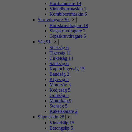
Borrhammare
19
Vinkelborrmaskin
1
Kombiborrmaskin
6
Skruvdragare
30
Borrskruvdragare
18
Slagskruvdragare
7
Gipsskruvdragare
5
Såg
91
Sticksåg
6
Tigersåg
11
Cirkelsåg
14
Sänksåg
6
Kap och gersåg
15
Bandsåg
2
Klyvsåg
5
Motorsåg
3
Kedjesåg
5
Golvsåg
5
Motorkap
9
Stensåg
5
Kakelskärare
2
Slipmaskin
28
Vinkelslip
15
Betongslip
5