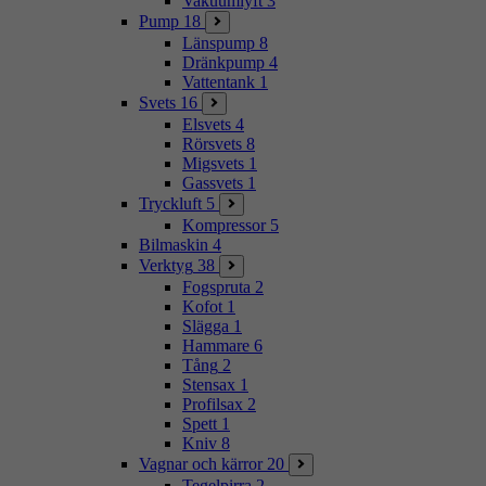
Vakuumlyft
3
Pump
18
Länspump
8
Dränkpump
4
Vattentank
1
Svets
16
Elsvets
4
Rörsvets
8
Migsvets
1
Gassvets
1
Tryckluft
5
Kompressor
5
Bilmaskin
4
Verktyg
38
Fogspruta
2
Kofot
1
Slägga
1
Hammare
6
Tång
2
Stensax
1
Profilsax
2
Spett
1
Kniv
8
Vagnar och kärror
20
Tegelpirra
2