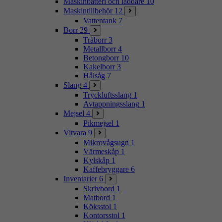
Maskinbatteri och laddare
10
Maskintillbehör
12
Vattentank
7
Borr
29
Träborr
3
Metallborr
4
Betongborr
10
Kakelborr
3
Hålsåg
7
Slang
4
Tryckluftsslang
1
Avtappningsslang
1
Mejsel
4
Pikmejsel
1
Vitvara
9
Mikrovågsugn
1
Värmeskåp
1
Kylskåp
1
Kaffebryggare
6
Inventarier
6
Skrivbord
1
Matbord
1
Köksstol
1
Kontorsstol
1