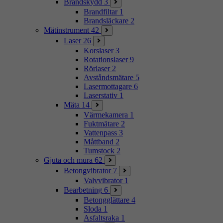
Brandskydd
3
Brandfiltar
1
Brandsläckare
2
Mätinstrument
42
Laser
26
Korslaser
3
Rotationslaser
9
Rörlaser
2
Avståndsmätare
5
Lasermottagare
6
Laserstativ
1
Mäta
14
Värmekamera
1
Fuktmätare
2
Vattenpass
3
Måttband
2
Tumstock
2
Gjuta och mura
62
Betongvibrator
7
Valvvibrator
1
Bearbetning
6
Betongglättare
4
Sloda
1
Asfaltsraka
1