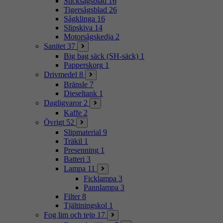
Sticksågsblad
16
Tigersågsblad
26
Sågklinga
16
Slipskiva
14
Motorsågskedja
2
Sanitet
37
Big bag säck (SH-säck)
1
Papperskorg
1
Drivmedel
8
Bränsle
7
Dieseltank
1
Dagligvaror
2
Kaffe
2
Övrigt
52
Slipmaterial
9
Träkil
1
Presenning
1
Batteri
3
Lampa
11
Ficklampa
3
Pannlampa
3
Filter
8
Tjältiningskol
1
Fog lim och tejp
17