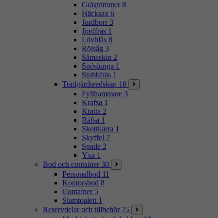
Grästrimmer
8
Häcksax
6
Jordborr
3
Jordfräs
1
Lövblås
8
Röjsåg
3
Såmaskin
2
Snöslunga
1
Stubbfräs
1
Trädgårdsredskap
18
Fyllhammare
3
Krafsa
1
Kratta
2
Räfsa
1
Skottkärra
1
Skyffel
7
Spade
2
Yxa
1
Bod och container
30
Personalbod
11
Kontorsbod
8
Container
5
Slamtoalett
1
Reservdelar och tillbehör
75