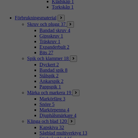
Klädskåp
1
Torkskåp
1
Förbrukningsmaterial
Skruv och plugg
37
Bandad skruv
4
Gipsskruv
1
Träskruv
1
Expanderbult
2
Bits
27
Spik och klammer
18
Dyckert
2
Bandad spik
8
Stålspik
2
Ankarspik
2
Pappspik
1
Märka och markera
19
Markörfärg
3
Snöre
5
Markörpenna
4
Djuphålsmärkare
4
Klinga och blad
120
Kapskiva
32
Sågblad multiverktyg
13