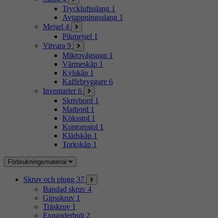
Tryckluftsslang
1
Avtappningsslang
1
Mejsel
4
Pikmejsel
1
Vitvara
9
Mikrovågsugn
1
Värmeskåp
1
Kylskåp
1
Kaffebryggare
6
Inventarier
6
Skrivbord
1
Matbord
1
Köksstol
1
Kontorsstol
1
Klädskåp
1
Torkskåp
1
Förbrukningsmaterial
Skruv och plugg
37
Bandad skruv
4
Gipsskruv
1
Träskruv
1
Expanderbult
2