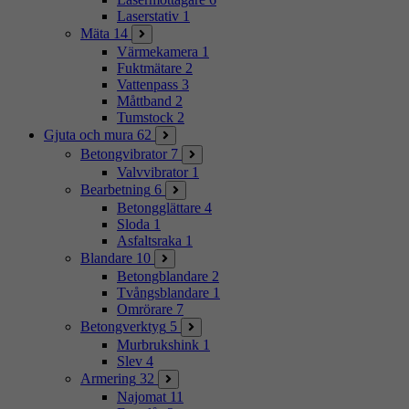
Laserstativ
1
Mäta
14
Värmekamera
1
Fuktmätare
2
Vattenpass
3
Måttband
2
Tumstock
2
Gjuta och mura
62
Betongvibrator
7
Valvvibrator
1
Bearbetning
6
Betongglättare
4
Sloda
1
Asfaltsraka
1
Blandare
10
Betongblandare
2
Tvångsblandare
1
Omrörare
7
Betongverktyg
5
Murbrukshink
1
Slev
4
Armering
32
Najomat
11