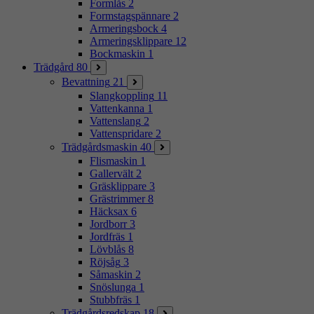
Formlås
2
Formstagspännare
2
Armeringsbock
4
Armeringsklippare
12
Bockmaskin
1
Trädgård
80
Bevattning
21
Slangkoppling
11
Vattenkanna
1
Vattenslang
2
Vattenspridare
2
Trädgårdsmaskin
40
Flismaskin
1
Gallervält
2
Gräsklippare
3
Grästrimmer
8
Häcksax
6
Jordborr
3
Jordfräs
1
Lövblås
8
Röjsåg
3
Såmaskin
2
Snöslunga
1
Stubbfräs
1
Trädgårdsredskap
18