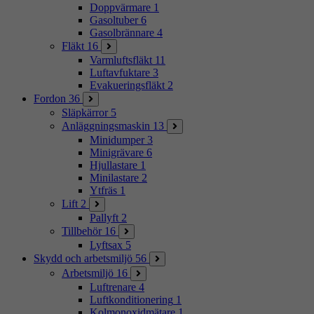
Doppvärmare
1
Gasoltuber
6
Gasolbrännare
4
Fläkt
16
Varmluftsfläkt
11
Luftavfuktare
3
Evakueringsfläkt
2
Fordon
36
Släpkärror
5
Anläggningsmaskin
13
Minidumper
3
Minigrävare
6
Hjullastare
1
Minilastare
2
Ytfräs
1
Lift
2
Pallyft
2
Tillbehör
16
Lyftsax
5
Skydd och arbetsmiljö
56
Arbetsmiljö
16
Luftrenare
4
Luftkonditionering
1
Kolmonoxidmätare
1