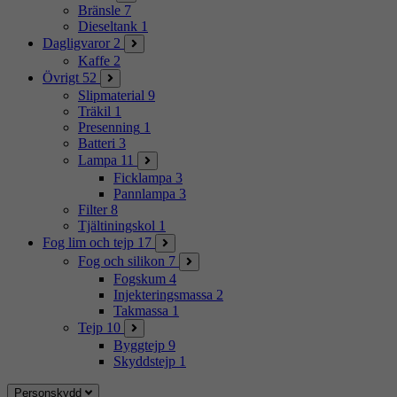
Bränsle
7
Dieseltank
1
Dagligvaror
2
Kaffe
2
Övrigt
52
Slipmaterial
9
Träkil
1
Presenning
1
Batteri
3
Lampa
11
Ficklampa
3
Pannlampa
3
Filter
8
Tjältiningskol
1
Fog lim och tejp
17
Fog och silikon
7
Fogskum
4
Injekteringsmassa
2
Takmassa
1
Tejp
10
Byggtejp
9
Skyddstejp
1
Personskydd