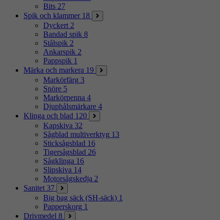
Bits
27
Spik och klammer
18
Dyckert
2
Bandad spik
8
Stålspik
2
Ankarspik
2
Pappspik
1
Märka och markera
19
Markörfärg
3
Snöre
5
Markörpenna
4
Djuphålsmärkare
4
Klinga och blad
120
Kapskiva
32
Sågblad multiverktyg
13
Sticksågsblad
16
Tigersågsblad
26
Sågklinga
16
Slipskiva
14
Motorsågskedja
2
Sanitet
37
Big bag säck (SH-säck)
1
Papperskorg
1
Drivmedel
8