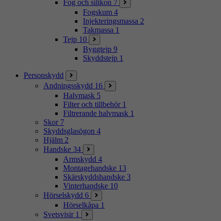
Fog och silikon
7
Fogskum
4
Injekteringsmassa
2
Takmassa
1
Tejp
10
Byggtejp
9
Skyddstejp
1
Personskydd
Andningsskydd
16
Halvmask
5
Filter och tillbehör
1
Filtrerande halvmask
1
Skor
7
Skyddsglasögon
4
Hjälm
2
Handske
34
Armskydd
4
Montagehandske
13
Skärskyddshandske
3
Vinterhandske
10
Hörselskydd
6
Hörselkåpa
1
Svetsvisir
1