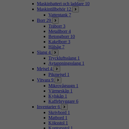
Maskinbatteri och laddare
10
Maskintillbehör
12
Vattentank
7
Borr
29
Träborr
3
Metallborr
4
Betongborr
10
Kakelborr
3
Hålsåg
7
Slang
4
Tryckluftsslang
1
Avtappningsslang
1
Mejsel
4
Pikmejsel
1
Vitvara
9
Mikrovågsugn
1
Värmeskåp
1
Kylskåp
1
Kaffebryggare
6
Inventarier
6
Skrivbord
1
Matbord
1
Köksstol
1
Kontorsstol
1