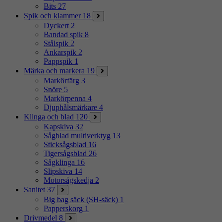
Bits
27
Spik och klammer
18
Dyckert
2
Bandad spik
8
Stålspik
2
Ankarspik
2
Pappspik
1
Märka och markera
19
Markörfärg
3
Snöre
5
Markörpenna
4
Djuphålsmärkare
4
Klinga och blad
120
Kapskiva
32
Sågblad multiverktyg
13
Sticksågsblad
16
Tigersågsblad
26
Sågklinga
16
Slipskiva
14
Motorsågskedja
2
Sanitet
37
Big bag säck (SH-säck)
1
Papperskorg
1
Drivmedel
8