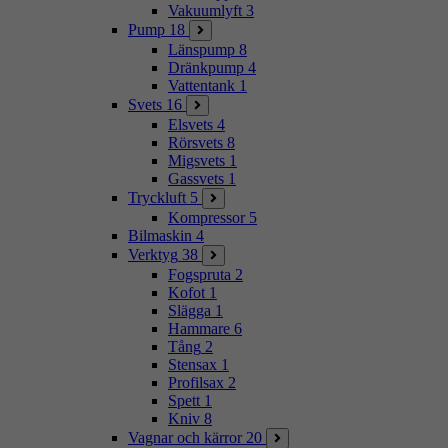
Vakuumlyft
3
Pump
18
Länspump
8
Dränkpump
4
Vattentank
1
Svets
16
Elsvets
4
Rörsvets
8
Migsvets
1
Gassvets
1
Tryckluft
5
Kompressor
5
Bilmaskin
4
Verktyg
38
Fogspruta
2
Kofot
1
Slägga
1
Hammare
6
Tång
2
Stensax
1
Profilsax
2
Spett
1
Kniv
8
Vagnar och kärror
20