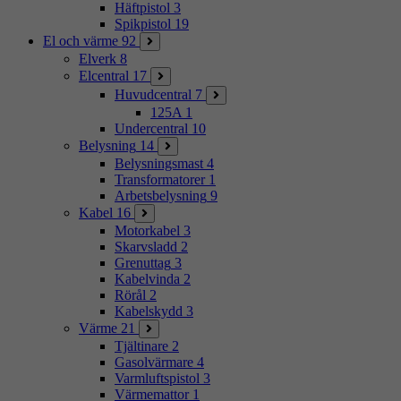
Häftpistol
3
Spikpistol
19
El och värme
92
Elverk
8
Elcentral
17
Huvudcentral
7
125A
1
Undercentral
10
Belysning
14
Belysningsmast
4
Transformatorer
1
Arbetsbelysning
9
Kabel
16
Motorkabel
3
Skarvsladd
2
Grenuttag
3
Kabelvinda
2
Rörål
2
Kabelskydd
3
Värme
21
Tjältinare
2
Gasolvärmare
4
Varmluftspistol
3
Värmemattor
1