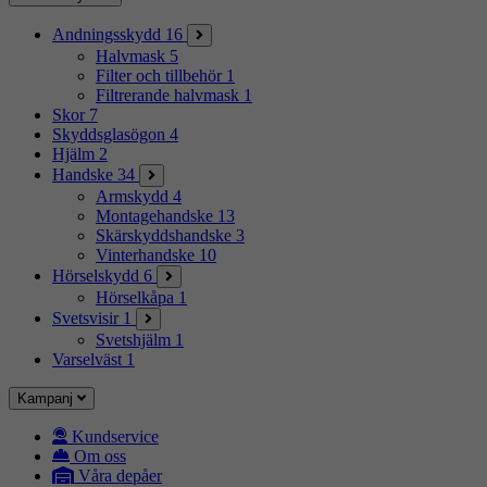
Andningsskydd
16
Halvmask
5
Filter och tillbehör
1
Filtrerande halvmask
1
Skor
7
Skyddsglasögon
4
Hjälm
2
Handske
34
Armskydd
4
Montagehandske
13
Skärskyddshandske
3
Vinterhandske
10
Hörselskydd
6
Hörselkåpa
1
Svetsvisir
1
Svetshjälm
1
Varselväst
1
Kampanj
Kundservice
Om oss
Våra depåer