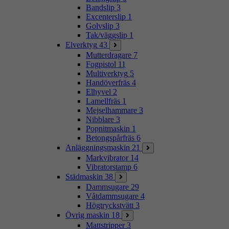
Bandslip
3
Excenterslip
1
Golvslip
3
Tak/väggslip
1
Elverktyg
43
Mutterdragare
7
Fogpistol
11
Multiverktyg
5
Handöverfräs
4
Elhyvel
2
Lamellfräs
1
Mejselhammare
3
Nibblare
3
Popnitmaskin
1
Betongspårfräs
6
Anläggningsmaskin
21
Markvibrator
14
Vibratorstamp
6
Städmaskin
38
Dammsugare
29
Våtdammsugare
4
Högtryckstvätt
3
Övrig maskin
18
Mattstripper
3