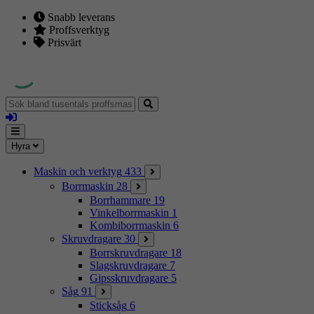
Snabb leverans
Proffsverktyg
Prisvärt
Sök
bland
Logga
tusentals
in
proffsmaskiner
Mina
Meny
Hyra
sidor
Maskin och verktyg
433
Borrmaskin
28
Borrhammare
19
Vinkelborrmaskin
1
Kombiborrmaskin
6
Skruvdragare
30
Borrskruvdragare
18
Slagskruvdragare
7
Gipsskruvdragare
5
Såg
91
Sticksåg
6