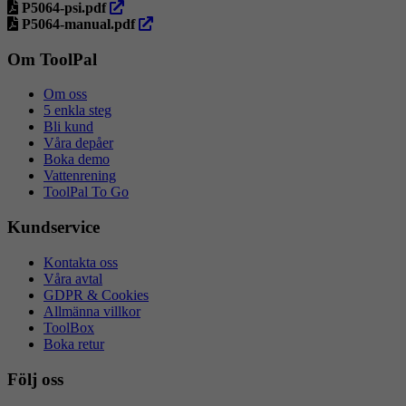
ny
öppna
i
P5064-psi.pdf
flik
i
ny
öppna
P5064-manual.pdf
ny
flik
i
flik
ny
Om ToolPal
flik
Om oss
5 enkla steg
Bli kund
Våra depåer
Boka demo
Vattenrening
ToolPal To Go
Kundservice
Kontakta oss
Våra avtal
GDPR & Cookies
Allmänna villkor
ToolBox
Boka retur
Följ oss