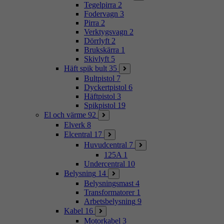
Tegelpirra
2
Fodervagn
3
Pirra
2
Verktygsvagn
2
Dörrlyft
2
Brukskärra
1
Skivlyft
5
Häft spik bult
35
Bultpistol
7
Dyckertpistol
6
Häftpistol
3
Spikpistol
19
El och värme
92
Elverk
8
Elcentral
17
Huvudcentral
7
125A
1
Undercentral
10
Belysning
14
Belysningsmast
4
Transformatorer
1
Arbetsbelysning
9
Kabel
16
Motorkabel
3