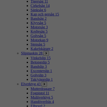
Tigersåg
11
Cirkelsåg
14
Sänksåg
6
Kap och gersåg
15
Bandsåg
2
Klyvsåg
5
Motorsåg
3
Kedjesåg
5
Golvsåg
5
Motorkap
9
Stensåg
5
Kakelskärare
2
Slipmaskin
28
Vinkelslip
15
Betongslip
5
Bandslip
3
Excenterslip
1
Golvslip
3
Tak/väggslip
1
Elverktyg
43
Mutterdragare
7
Fogpistol
11
Multiverktyg
5
Handöverfräs
4
Elhyvel
2