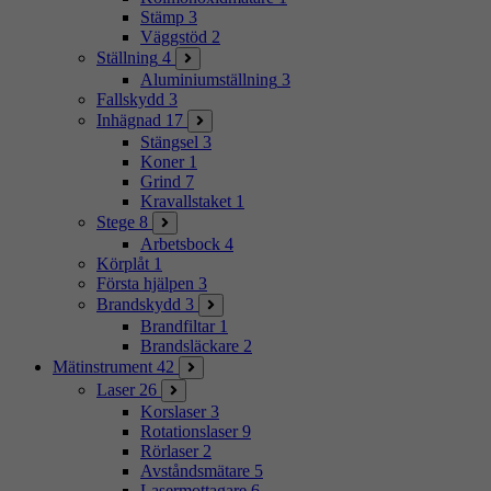
Stämp
3
Väggstöd
2
Ställning
4
Aluminiumställning
3
Fallskydd
3
Inhägnad
17
Stängsel
3
Koner
1
Grind
7
Kravallstaket
1
Stege
8
Arbetsbock
4
Körplåt
1
Första hjälpen
3
Brandskydd
3
Brandfiltar
1
Brandsläckare
2
Mätinstrument
42
Laser
26
Korslaser
3
Rotationslaser
9
Rörlaser
2
Avståndsmätare
5
Lasermottagare
6