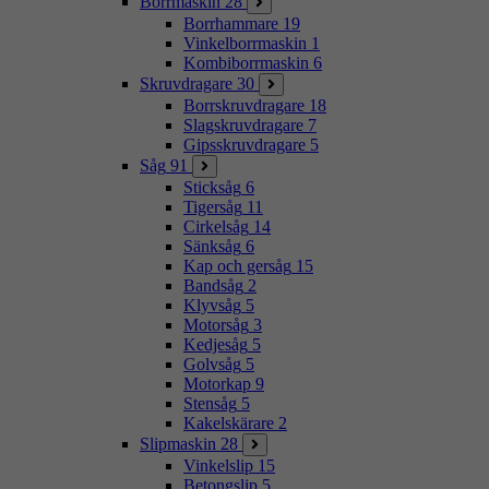
Borrmaskin
28
Borrhammare
19
Vinkelborrmaskin
1
Kombiborrmaskin
6
Skruvdragare
30
Borrskruvdragare
18
Slagskruvdragare
7
Gipsskruvdragare
5
Såg
91
Sticksåg
6
Tigersåg
11
Cirkelsåg
14
Sänksåg
6
Kap och gersåg
15
Bandsåg
2
Klyvsåg
5
Motorsåg
3
Kedjesåg
5
Golvsåg
5
Motorkap
9
Stensåg
5
Kakelskärare
2
Slipmaskin
28
Vinkelslip
15
Betongslip
5