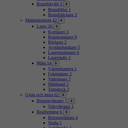
Brandskydd
3
Brandfiltar
1
Brandsläckare
2
Mätinstrument
42
Laser
26
Korslaser
3
Rotationslaser
9
Rörlaser
2
Avståndsmätare
5
Lasermottagare
6
Laserstativ
1
Mäta
14
Värmekamera
1
Fuktmätare
2
Vattenpass
3
Måttband
2
Tumstock
2
Gjuta och mura
62
Betongvibrator
7
Valvvibrator
1
Bearbetning
6
Betongglättare
4
Sloda
1
Asfaltsraka
1