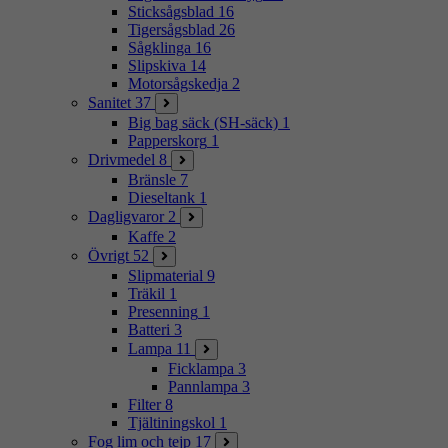
Sticksågsblad
16
Tigersågsblad
26
Sågklinga
16
Slipskiva
14
Motorsågskedja
2
Sanitet
37
Big bag säck (SH-säck)
1
Papperskorg
1
Drivmedel
8
Bränsle
7
Dieseltank
1
Dagligvaror
2
Kaffe
2
Övrigt
52
Slipmaterial
9
Träkil
1
Presenning
1
Batteri
3
Lampa
11
Ficklampa
3
Pannlampa
3
Filter
8
Tjältiningskol
1
Fog lim och tejp
17