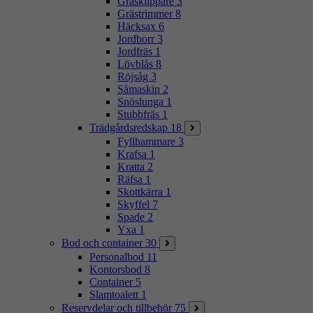
Gräsklippare
3
Grästrimmer
8
Häcksax
6
Jordborr
3
Jordfräs
1
Lövblås
8
Röjsåg
3
Såmaskin
2
Snöslunga
1
Stubbfräs
1
Trädgårdsredskap
18
Fyllhammare
3
Krafsa
1
Kratta
2
Räfsa
1
Skottkärra
1
Skyffel
7
Spade
2
Yxa
1
Bod och container
30
Personalbod
11
Kontorsbod
8
Container
5
Slamtoalett
1
Reservdelar och tillbehör
75