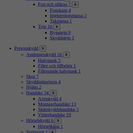
Fog och silikon
7
Fogskum
4
Injekteringsmassa
2
Takmassa
1
Tejp
10
Byggtejp
9
Skyddstejp
1
Personskydd
Andningsskydd
16
Halvmask
5
Filter och tillbehör
1
Filtrerande halvmask
1
Skor
7
Skyddsglasögon
4
Hjälm
2
Handske
34
Armskydd
4
Montagehandske
13
Skärskyddshandske
3
Vinterhandske
10
Hörselskydd
6
Hörselkåpa
1
Svetsvisir
1