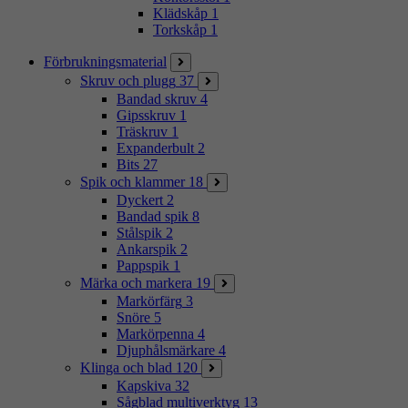
Klädskåp
1
Torkskåp
1
Förbrukningsmaterial
Skruv och plugg
37
Bandad skruv
4
Gipsskruv
1
Träskruv
1
Expanderbult
2
Bits
27
Spik och klammer
18
Dyckert
2
Bandad spik
8
Stålspik
2
Ankarspik
2
Pappspik
1
Märka och markera
19
Markörfärg
3
Snöre
5
Markörpenna
4
Djuphålsmärkare
4
Klinga och blad
120
Kapskiva
32
Sågblad multiverktyg
13