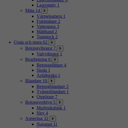
Laserstativ
1
Mäta
14
Värmekamera
1
Fuktmätare
2
Vattenpass
3
Måttband
2
Tumstock
2
Gjuta och mura
62
Betongvibrator
7
Valvvibrator
1
Bearbetning
6
Betongglättare
4
Sloda
1
Asfaltsraka
1
Blandare
10
Betongblandare
2
Tvångsblandare
1
Omrörare
7
Betongverktyg
5
Murbrukshink
1
Slev
4
Armering
32
Najomat
11