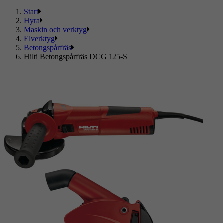
Start
Hyra
Maskin och verktyg
Elverktyg
Betongspårfräs
Hilti Betongspårfräs DCG 125-S