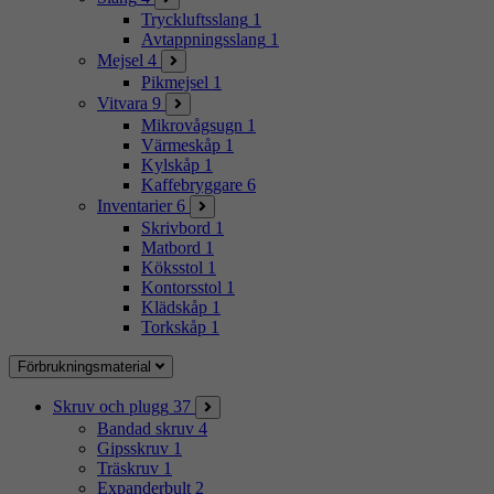
Tryckluftsslang
1
Avtappningsslang
1
Mejsel
4
Pikmejsel
1
Vitvara
9
Mikrovågsugn
1
Värmeskåp
1
Kylskåp
1
Kaffebryggare
6
Inventarier
6
Skrivbord
1
Matbord
1
Köksstol
1
Kontorsstol
1
Klädskåp
1
Torkskåp
1
Förbrukningsmaterial
Skruv och plugg
37
Bandad skruv
4
Gipsskruv
1
Träskruv
1
Expanderbult
2