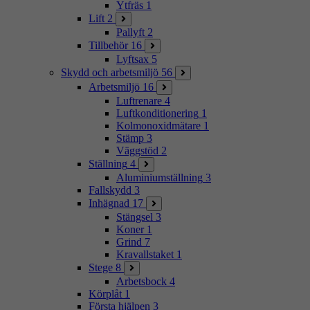
Ytfräs
1
Lift
2
Pallyft
2
Tillbehör
16
Lyftsax
5
Skydd och arbetsmiljö
56
Arbetsmiljö
16
Luftrenare
4
Luftkonditionering
1
Kolmonoxidmätare
1
Stämp
3
Väggstöd
2
Ställning
4
Aluminiumställning
3
Fallskydd
3
Inhägnad
17
Stängsel
3
Koner
1
Grind
7
Kravallstaket
1
Stege
8
Arbetsbock
4
Körplåt
1
Första hjälpen
3