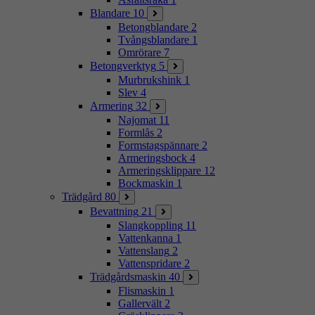
Blandare
10
Betongblandare
2
Tvångsblandare
1
Omrörare
7
Betongverktyg
5
Murbrukshink
1
Slev
4
Armering
32
Najomat
11
Formlås
2
Formstagspännare
2
Armeringsbock
4
Armeringsklippare
12
Bockmaskin
1
Trädgård
80
Bevattning
21
Slangkoppling
11
Vattenkanna
1
Vattenslang
2
Vattenspridare
2
Trädgårdsmaskin
40
Flismaskin
1
Gallervält
2