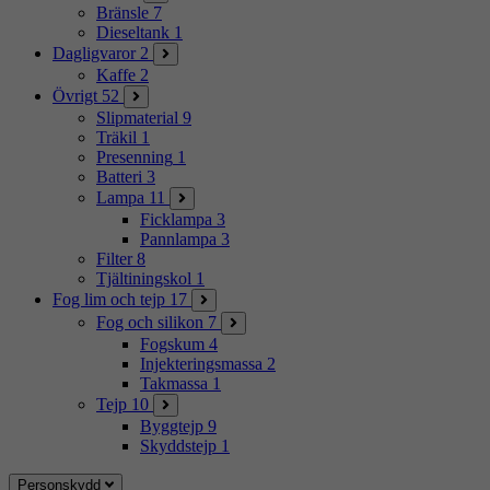
Bränsle
7
Dieseltank
1
Dagligvaror
2
Kaffe
2
Övrigt
52
Slipmaterial
9
Träkil
1
Presenning
1
Batteri
3
Lampa
11
Ficklampa
3
Pannlampa
3
Filter
8
Tjältiningskol
1
Fog lim och tejp
17
Fog och silikon
7
Fogskum
4
Injekteringsmassa
2
Takmassa
1
Tejp
10
Byggtejp
9
Skyddstejp
1
Personskydd