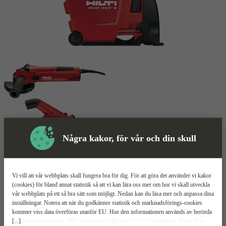
Några kakor, för vår och din skull
Skyddsutrustning
Vi vill att vår webbplats skall fungera bra för dig. För att göra det använder vi kakor
(cookies) för bland annat statistik så att vi kan lära oss mer om hur vi skall utveckla
Betongspårfräs
Mer information
vår webbplats på ett så bra sätt som möjligt. Nedan kan du läsa mer och anpassa dina
inställningar. Notera att när du godkänner statistik och marknadsförings-cookies
kommer viss data överföras utanför EU. Hur den informationen används av berörda
Hilti DCG 125-S
[...]
bolag vet vi inte exakt. Till exempel uppfyller inte USA:s lagstiftning alla de krav