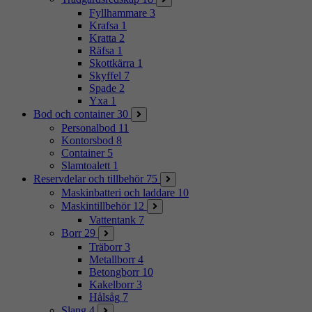
Fyllhammare
3
Krafsa
1
Kratta
2
Räfsa
1
Skottkärra
1
Skyffel
7
Spade
2
Yxa
1
Bod och container
30
Personalbod
11
Kontorsbod
8
Container
5
Slamtoalett
1
Reservdelar och tillbehör
75
Maskinbatteri och laddare
10
Maskintillbehör
12
Vattentank
7
Borr
29
Träborr
3
Metallborr
4
Betongborr
10
Kakelborr
3
Hålsåg
7
Slang
4