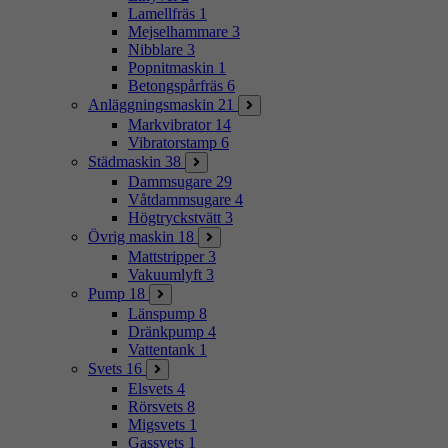
Lamellfräs
1
Mejselhammare
3
Nibblare
3
Popnitmaskin
1
Betongspårfräs
6
Anläggningsmaskin
21
Markvibrator
14
Vibratorstamp
6
Städmaskin
38
Dammsugare
29
Våtdammsugare
4
Högtryckstvätt
3
Övrig maskin
18
Mattstripper
3
Vakuumlyft
3
Pump
18
Länspump
8
Dränkpump
4
Vattentank
1
Svets
16
Elsvets
4
Rörsvets
8
Migsvets
1
Gassvets
1