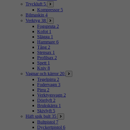
Tryckluft
5
Kompressor
5
Bilmaskin
4
Verktyg
38
Fogspruta
2
Kofot
1
Slägga
1
Hammare
6
Tång
2
Stensax
1
Profilsax
2
Spett
1
Kniv
8
Vagnar och kärror
20
Tegelpirra
2
Fodervagn
3
Pirra
2
Verktygsvagn
2
Dörrlyft
2
Brukskärra
1
Skivlyft
5
Häft spik bult
35
Bultpistol
7
Dyckertpistol
6