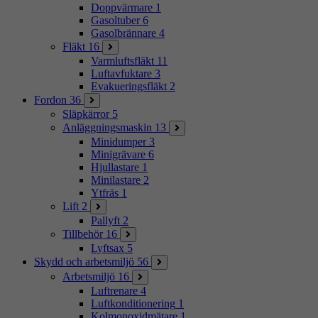
Doppvärmare
1
Gasoltuber
6
Gasolbrännare
4
Fläkt
16
Varmluftsfläkt
11
Luftavfuktare
3
Evakueringsfläkt
2
Fordon
36
Släpkärror
5
Anläggningsmaskin
13
Minidumper
3
Minigrävare
6
Hjullastare
1
Minilastare
2
Ytfräs
1
Lift
2
Pallyft
2
Tillbehör
16
Lyftsax
5
Skydd och arbetsmiljö
56
Arbetsmiljö
16
Luftrenare
4
Luftkonditionering
1
Kolmonoxidmätare
1