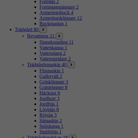
Formlås
2
Formstagspännare
2
Armeringsbock
4
Armeringsklippare
12
Bockmaskin
1
Trädgård
80
Bevattning
21
Slangkoppling
11
Vattenkanna
1
Vattenslang
2
Vattenspridare
2
Trädgårdsmaskin
40
Flismaskin
1
Gallervält
2
Gräsklippare
3
Grästrimmer
8
Häcksax
6
Jordborr
3
Jordfräs
1
Lövblås
8
Röjsåg
3
Såmaskin
2
Snöslunga
1
Stubbfräs
1
Trädgårdsredskap
18