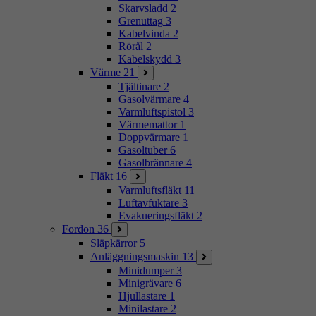
Skarvsladd
2
Grenuttag
3
Kabelvinda
2
Rörål
2
Kabelskydd
3
Värme
21
Tjältinare
2
Gasolvärmare
4
Varmluftspistol
3
Värmemattor
1
Doppvärmare
1
Gasoltuber
6
Gasolbrännare
4
Fläkt
16
Varmluftsfläkt
11
Luftavfuktare
3
Evakueringsfläkt
2
Fordon
36
Släpkärror
5
Anläggningsmaskin
13
Minidumper
3
Minigrävare
6
Hjullastare
1
Minilastare
2