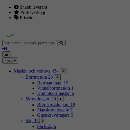
Snabb leverans
Proffsverktyg
Prisvärt
Sök
bland
Logga
tusentals
in
proffsmaskiner
Mina
Meny
Hyra
sidor
Maskin och verktyg
434
Borrmaskin
28
Borrhammare
19
Vinkelborrmaskin
1
Kombiborrmaskin
6
Skruvdragare
30
Borrskruvdragare
18
Slagskruvdragare
7
Gipsskruvdragare
5
Såg
91
Sticksåg
6