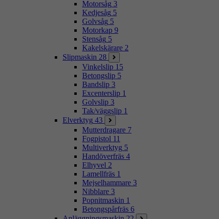
Motorsåg
3
Kedjesåg
5
Golvsåg
5
Motorkap
9
Stensåg
5
Kakelskärare
2
Slipmaskin
28
Vinkelslip
15
Betongslip
5
Bandslip
3
Excenterslip
1
Golvslip
3
Tak/väggslip
1
Elverktyg
43
Mutterdragare
7
Fogpistol
11
Multiverktyg
5
Handöverfräs
4
Elhyvel
2
Lamellfräs
1
Mejselhammare
3
Nibblare
3
Popnitmaskin
1
Betongspårfräs
6
Anläggningsmaskin
22