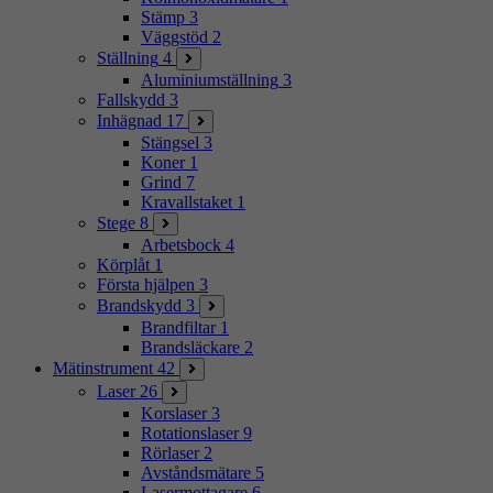
Stämp
3
Väggstöd
2
Ställning
4
Aluminiumställning
3
Fallskydd
3
Inhägnad
17
Stängsel
3
Koner
1
Grind
7
Kravallstaket
1
Stege
8
Arbetsbock
4
Körplåt
1
Första hjälpen
3
Brandskydd
3
Brandfiltar
1
Brandsläckare
2
Mätinstrument
42
Laser
26
Korslaser
3
Rotationslaser
9
Rörlaser
2
Avståndsmätare
5
Lasermottagare
6