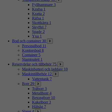
Fyllhammare
3
Krafsa
1
Kratta
2
Räfsa
1
Skottkärra
1
Skyffel
7
Spade
2
Yxa
1
Bod och container
30
Personalbod
11
Kontorsbod
8
Container
5
Slamtoalett
1
Reservdelar och tillbehör
75
Maskinbatteri och laddare
10
Maskintillbehör
12
Vattentank
7
Borr
29
Träborr
3
Metallborr
4
Betongborr
10
Kakelborr
3
Hålsåg
7
Slang
4