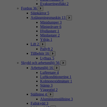
Evakueringsfläkt
2
Fordon
36
Släpkärror
5
Anläggningsmaskin
13
Minidumper
3
Minigrävare
6
Hjullastare
1
Minilastare
2
Ytfräs
1
Lift
2
Pallyft
2
Tillbehör
16
Lyftsax
5
Skydd och arbetsmiljö
56
Arbetsmiljö
16
Luftrenare
4
Luftkonditionering
1
Kolmonoxidmätare
1
Stämp
3
Väggstöd
2
Ställning
4
Aluminiumställning
3
Fallskydd
3