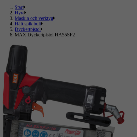
Start
Hyra
Maskin och verktyg
Häft spik bult
Dyckertpistol
MAX Dyckertpistol HA55SF2