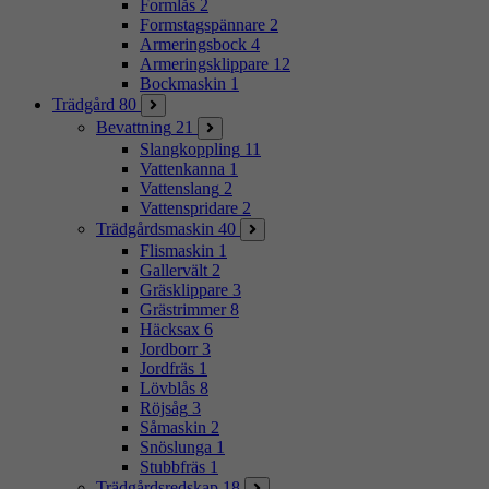
Formlås
2
Formstagspännare
2
Armeringsbock
4
Armeringsklippare
12
Bockmaskin
1
Trädgård
80
Bevattning
21
Slangkoppling
11
Vattenkanna
1
Vattenslang
2
Vattenspridare
2
Trädgårdsmaskin
40
Flismaskin
1
Gallervält
2
Gräsklippare
3
Grästrimmer
8
Häcksax
6
Jordborr
3
Jordfräs
1
Lövblås
8
Röjsåg
3
Såmaskin
2
Snöslunga
1
Stubbfräs
1
Trädgårdsredskap
18