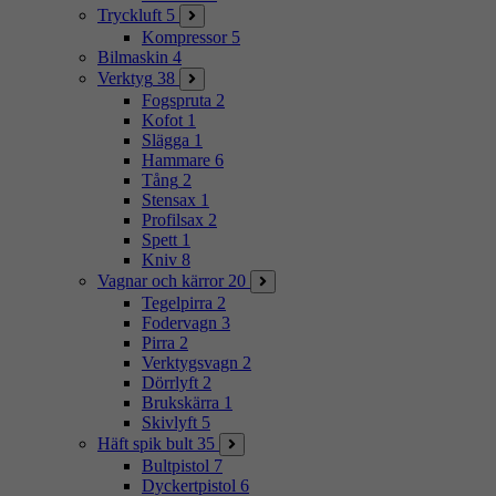
Tryckluft
5
Kompressor
5
Bilmaskin
4
Verktyg
38
Fogspruta
2
Kofot
1
Slägga
1
Hammare
6
Tång
2
Stensax
1
Profilsax
2
Spett
1
Kniv
8
Vagnar och kärror
20
Tegelpirra
2
Fodervagn
3
Pirra
2
Verktygsvagn
2
Dörrlyft
2
Brukskärra
1
Skivlyft
5
Häft spik bult
35
Bultpistol
7
Dyckertpistol
6