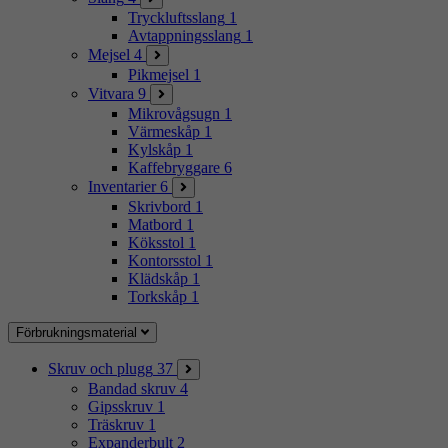
Tryckluftsslang
1
Avtappningsslang
1
Mejsel
4
Pikmejsel
1
Vitvara
9
Mikrovågsugn
1
Värmeskåp
1
Kylskåp
1
Kaffebryggare
6
Inventarier
6
Skrivbord
1
Matbord
1
Köksstol
1
Kontorsstol
1
Klädskåp
1
Torkskåp
1
Förbrukningsmaterial
Skruv och plugg
37
Bandad skruv
4
Gipsskruv
1
Träskruv
1
Expanderbult
2