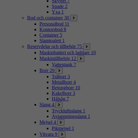
Skyffel
7
Spade
2
Yxa
1
Bod och container
30
Personalbod
11
Kontorsbod
8
Container
5
Slamtoalett
1
Reservdelar och tillbehör
75
Maskinbatteri och laddare
10
Maskintillbehör
12
Vattentank
7
Borr
29
Träborr
3
Metallborr
4
Betongborr
10
Kakelborr
3
Hålsåg
7
Slang
4
Tryckluftsslang
1
Avtappningsslang
1
Mejsel
4
Pikmejsel
1
Vitvara
9