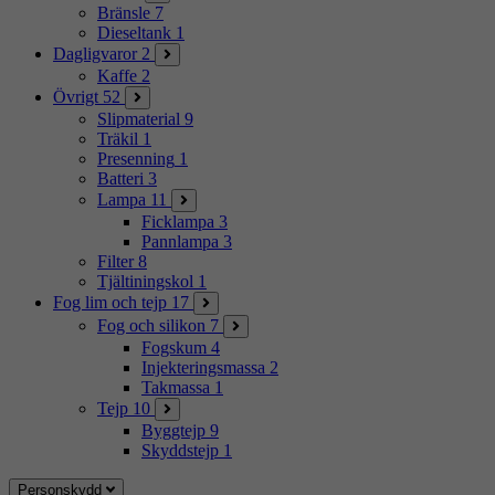
Bränsle
7
Dieseltank
1
Dagligvaror
2
Kaffe
2
Övrigt
52
Slipmaterial
9
Träkil
1
Presenning
1
Batteri
3
Lampa
11
Ficklampa
3
Pannlampa
3
Filter
8
Tjältiningskol
1
Fog lim och tejp
17
Fog och silikon
7
Fogskum
4
Injekteringsmassa
2
Takmassa
1
Tejp
10
Byggtejp
9
Skyddstejp
1
Personskydd