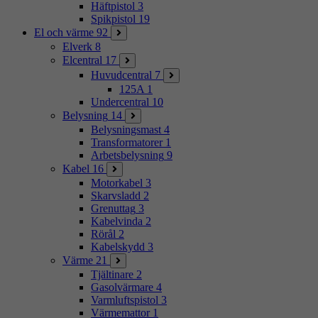
Häftpistol
3
Spikpistol
19
El och värme
92
Elverk
8
Elcentral
17
Huvudcentral
7
125A
1
Undercentral
10
Belysning
14
Belysningsmast
4
Transformatorer
1
Arbetsbelysning
9
Kabel
16
Motorkabel
3
Skarvsladd
2
Grenuttag
3
Kabelvinda
2
Rörål
2
Kabelskydd
3
Värme
21
Tjältinare
2
Gasolvärmare
4
Varmluftspistol
3
Värmemattor
1