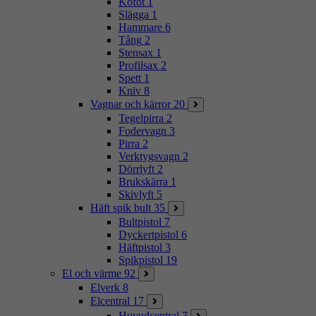
Kofot
1
Slägga
1
Hammare
6
Tång
2
Stensax
1
Profilsax
2
Spett
1
Kniv
8
Vagnar och kärror
20
Tegelpirra
2
Fodervagn
3
Pirra
2
Verktygsvagn
2
Dörrlyft
2
Brukskärra
1
Skivlyft
5
Häft spik bult
35
Bultpistol
7
Dyckertpistol
6
Häftpistol
3
Spikpistol
19
El och värme
92
Elverk
8
Elcentral
17
Huvudcentral
7