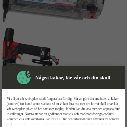
Några kakor, för vår och din skull
Dyckertpistol
Mer information
Vi vill att vår webbplats skall fungera bra för dig. För att göra det använder vi kakor
MAX HA55SF2
(cookies) för bland annat statistik så att vi kan lära oss mer om hur vi skall utveckla
vår webbplats på ett så bra sätt som möjligt. Nedan kan du läsa mer och anpassa dina
inställningar. Notera att när du godkänner statistik och marknadsförings-cookies
Magasin för 100 dyckert
kommer viss data överföras utanför EU. Hur den informationen används av berörda
Högtrycksverktyg
[...]
bolag vet vi inte exakt. Till exempel uppfyller inte USA:s lagstiftning alla de krav
Klarar dyckert mellan 15–55 mm