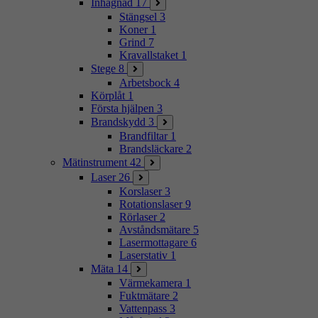
Inhägnad
17
Stängsel
3
Koner
1
Grind
7
Kravallstaket
1
Stege
8
Arbetsbock
4
Körplåt
1
Första hjälpen
3
Brandskydd
3
Brandfiltar
1
Brandsläckare
2
Mätinstrument
42
Laser
26
Korslaser
3
Rotationslaser
9
Rörlaser
2
Avståndsmätare
5
Lasermottagare
6
Laserstativ
1
Mäta
14
Värmekamera
1
Fuktmätare
2
Vattenpass
3