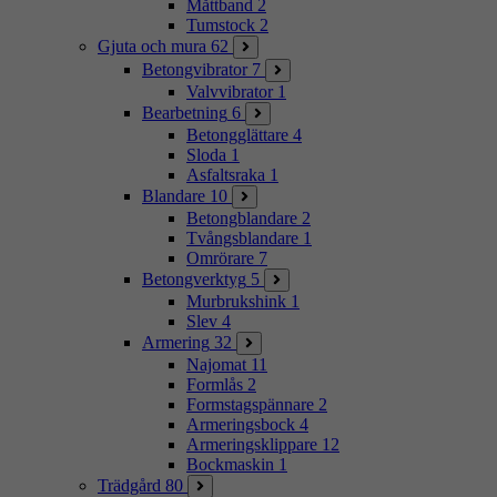
Måttband
2
Tumstock
2
Gjuta och mura
62
Betongvibrator
7
Valvvibrator
1
Bearbetning
6
Betongglättare
4
Sloda
1
Asfaltsraka
1
Blandare
10
Betongblandare
2
Tvångsblandare
1
Omrörare
7
Betongverktyg
5
Murbrukshink
1
Slev
4
Armering
32
Najomat
11
Formlås
2
Formstagspännare
2
Armeringsbock
4
Armeringsklippare
12
Bockmaskin
1
Trädgård
80