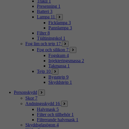
Träkil
1
Presenning
1
Batteri
3
Lampa
11
Ficklampa
3
Pannlampa
3
Filter
8
Tjältiningskol
1
Fog lim och tejp
17
Fog och silikon
7
Fogskum
4
Injekteringsmassa
2
Takmassa
1
Tejp
10
Byggtejp
9
Skyddstejp
1
Personskydd
Skor
7
Andningsskydd
16
Halvmask
5
Filter och tillbehör
1
Filtrerande halvmask
1
Skyddsglasögon
4