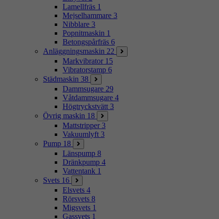
Lamellfräs
1
Mejselhammare
3
Nibblare
3
Popnitmaskin
1
Betongspårfräs
6
Anläggningsmaskin
22
Markvibrator
15
Vibratorstamp
6
Städmaskin
38
Dammsugare
29
Våtdammsugare
4
Högtryckstvätt
3
Övrig maskin
18
Mattstripper
3
Vakuumlyft
3
Pump
18
Länspump
8
Dränkpump
4
Vattentank
1
Svets
16
Elsvets
4
Rörsvets
8
Migsvets
1
Gassvets
1