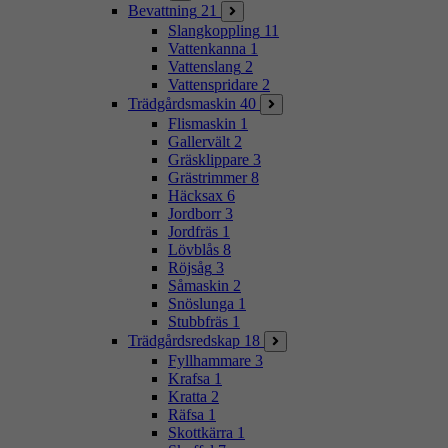
Bevattning
21
Slangkoppling
11
Vattenkanna
1
Vattenslang
2
Vattenspridare
2
Trädgårdsmaskin
40
Flismaskin
1
Gallervält
2
Gräsklippare
3
Grästrimmer
8
Häcksax
6
Jordborr
3
Jordfräs
1
Lövblås
8
Röjsåg
3
Såmaskin
2
Snöslunga
1
Stubbfräs
1
Trädgårdsredskap
18
Fyllhammare
3
Krafsa
1
Kratta
2
Räfsa
1
Skottkärra
1