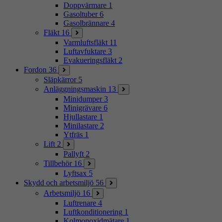
Doppvärmare
1
Gasoltuber
6
Gasolbrännare
4
Fläkt
16
Varmluftsfläkt
11
Luftavfuktare
3
Evakueringsfläkt
2
Fordon
36
Släpkärror
5
Anläggningsmaskin
13
Minidumper
3
Minigrävare
6
Hjullastare
1
Minilastare
2
Ytfräs
1
Lift
2
Pallyft
2
Tillbehör
16
Lyftsax
5
Skydd och arbetsmiljö
56
Arbetsmiljö
16
Luftrenare
4
Luftkonditionering
1
Kolmonoxidmätare
1