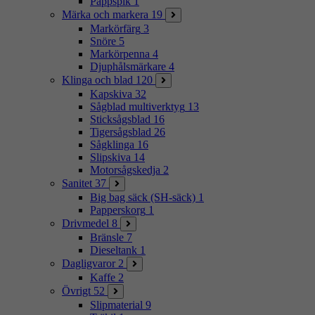
Pappspik
1
Märka och markera
19
Markörfärg
3
Snöre
5
Markörpenna
4
Djuphålsmärkare
4
Klinga och blad
120
Kapskiva
32
Sågblad multiverktyg
13
Sticksågsblad
16
Tigersågsblad
26
Sågklinga
16
Slipskiva
14
Motorsågskedja
2
Sanitet
37
Big bag säck (SH-säck)
1
Papperskorg
1
Drivmedel
8
Bränsle
7
Dieseltank
1
Dagligvaror
2
Kaffe
2
Övrigt
52
Slipmaterial
9