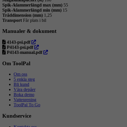
Spik-/klammerlängd max (mm)
55
Spik-/klammerlängd min (mm)
15
Tråddimension (mm)
1,25
Transport
Får plats i bil
Manualer & dokument
öppna
4143-psi.pdf
i
öppna
P4143-psi.pdf
ny
i
öppna
P4143-manual.pdf
flik
ny
i
flik
ny
Om ToolPal
flik
Om oss
5 enkla steg
Bli kund
Våra depåer
Boka demo
Vattenrening
ToolPal To Go
Kundservice
Kontakta oss