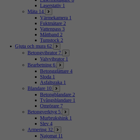
Laserstativ
1
Mäta
14
Värmekamera
1
Fuktmätare
2
Vattenpass
3
Måttband
2
Tumstock
2
Gjuta och mura
62
Betongvibrator
7
Valvvibrator
1
Bearbetning
6
Betongglättare
4
Sloda
1
Asfaltsraka
1
Blandare
10
Betongblandare
2
Tvångsblandare
1
Omrörare
7
Betongverktyg
5
Murbrukshink
1
Slev
4
Armering
32
Najomat
11