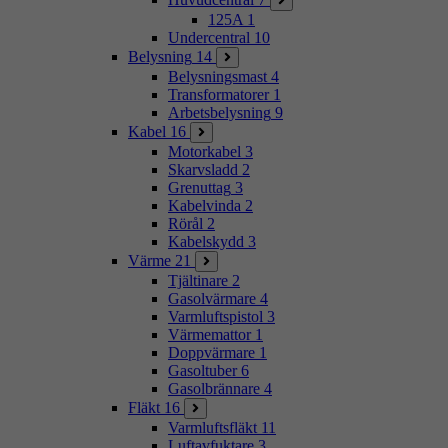
125A
1
Undercentral
10
Belysning
14
Belysningsmast
4
Transformatorer
1
Arbetsbelysning
9
Kabel
16
Motorkabel
3
Skarvsladd
2
Grenuttag
3
Kabelvinda
2
Rörål
2
Kabelskydd
3
Värme
21
Tjältinare
2
Gasolvärmare
4
Varmluftspistol
3
Värmemattor
1
Doppvärmare
1
Gasoltuber
6
Gasolbrännare
4
Fläkt
16
Varmluftsfläkt
11
Luftavfuktare
3