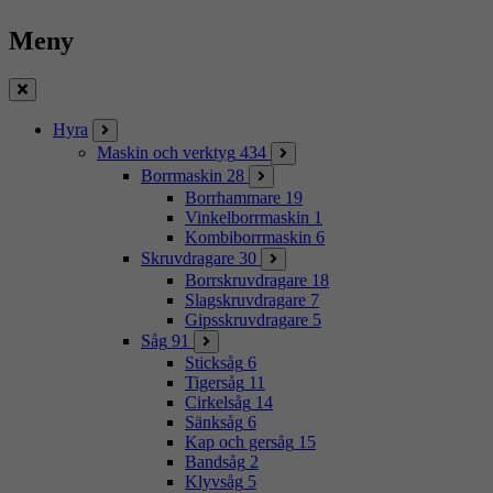
Meny
Stäng
Hyra
Maskin och verktyg
434
Borrmaskin
28
Borrhammare
19
Vinkelborrmaskin
1
Kombiborrmaskin
6
Skruvdragare
30
Borrskruvdragare
18
Slagskruvdragare
7
Gipsskruvdragare
5
Såg
91
Sticksåg
6
Tigersåg
11
Cirkelsåg
14
Sänksåg
6
Kap och gersåg
15
Bandsåg
2
Klyvsåg
5