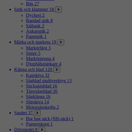
Bits
27
Spik och klammer
18
Dyckert
2
Bandad spik
8
Stålspik
2
Ankarspik
2
Pappspik
1
Märka och markera
19
Markörfärg
3
Snöre
5
Markörpenna
4
Djuphålsmärkare
4
Klinga och blad
120
Kapskiva
32
Sågblad multiverktyg
13
Sticksågsblad
16
Tigersågsblad
26
Sågklinga
16
Slipskiva
14
Motorsågskedja
2
Sanitet
37
Big bag säck (SH-säck)
1
Papperskorg
1
Drivmedel
8