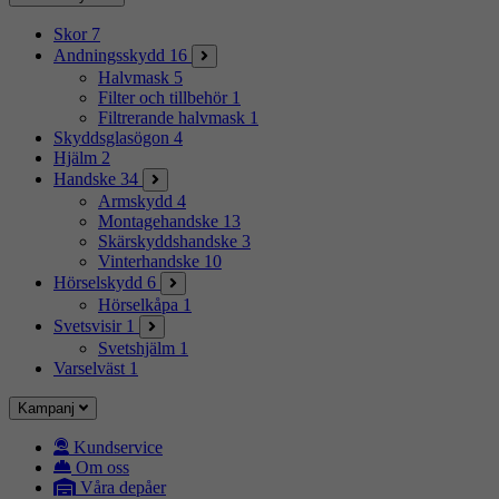
Skor
7
Andningsskydd
16
Halvmask
5
Filter och tillbehör
1
Filtrerande halvmask
1
Skyddsglasögon
4
Hjälm
2
Handske
34
Armskydd
4
Montagehandske
13
Skärskyddshandske
3
Vinterhandske
10
Hörselskydd
6
Hörselkåpa
1
Svetsvisir
1
Svetshjälm
1
Varselväst
1
Kampanj
Kundservice
Om oss
Våra depåer