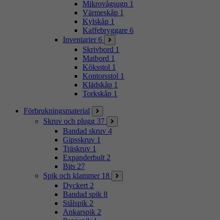
Mikrovågsugn
1
Värmeskåp
1
Kylskåp
1
Kaffebryggare
6
Inventarier
6
Skrivbord
1
Matbord
1
Köksstol
1
Kontorsstol
1
Klädskåp
1
Torkskåp
1
Förbrukningsmaterial
Skruv och plugg
37
Bandad skruv
4
Gipsskruv
1
Träskruv
1
Expanderbult
2
Bits
27
Spik och klammer
18
Dyckert
2
Bandad spik
8
Stålspik
2
Ankarspik
2