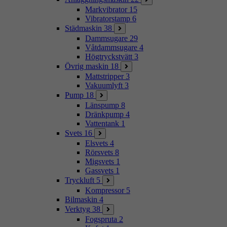
Markvibrator
15
Vibratorstamp
6
Städmaskin
38
Dammsugare
29
Våtdammsugare
4
Högtryckstvätt
3
Övrig maskin
18
Mattstripper
3
Vakuumlyft
3
Pump
18
Länspump
8
Dränkpump
4
Vattentank
1
Svets
16
Elsvets
4
Rörsvets
8
Migsvets
1
Gassvets
1
Tryckluft
5
Kompressor
5
Bilmaskin
4
Verktyg
38
Fogspruta
2