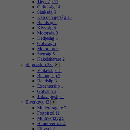
Tigersåg
11
Cirkelsåg
14
Sänksåg
6
Kap och gersåg
15
Bandsåg
2
Klyvsåg
5
Motorsåg
3
Kedjesåg
5
Golvsåg
5
Motorkap
9
Stensåg
5
Kakelskärare
2
Slipmaskin
28
Vinkelslip
15
Betongslip
5
Bandslip
3
Excenterslip
1
Golvslip
3
Tak/väggslip
1
Elverktyg
43
Mutterdragare
7
Fogpistol
11
Multiverktyg
5
Handöverfräs
4
Elhyvel
2