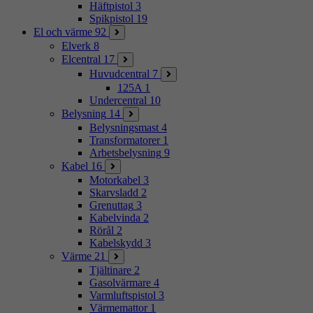
Häftpistol
3
Spikpistol
19
El och värme
92
Elverk
8
Elcentral
17
Huvudcentral
7
125A
1
Undercentral
10
Belysning
14
Belysningsmast
4
Transformatorer
1
Arbetsbelysning
9
Kabel
16
Motorkabel
3
Skarvsladd
2
Grenuttag
3
Kabelvinda
2
Rörål
2
Kabelskydd
3
Värme
21
Tjältinare
2
Gasolvärmare
4
Varmluftspistol
3
Värmemattor
1