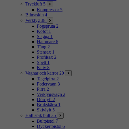
Tryckluft
5
Kompressor
5
Bilmaskin
4
Verktyg
38
Fogspruta
2
Kofot
1
Slägga
1
Hammare
6
Tång
2
Stensax
1
Profilsax
2
Spett
1
Kniv
8
Vagnar och kärror
20
Tegelpirra
2
Fodervagn
3
Pirra
2
Verktygsvagn
2
Dörrlyft
2
Brukskärra
1
Skivlyft
5
Häft spik bult
35
Bultpistol
7
Dyckertpistol
6