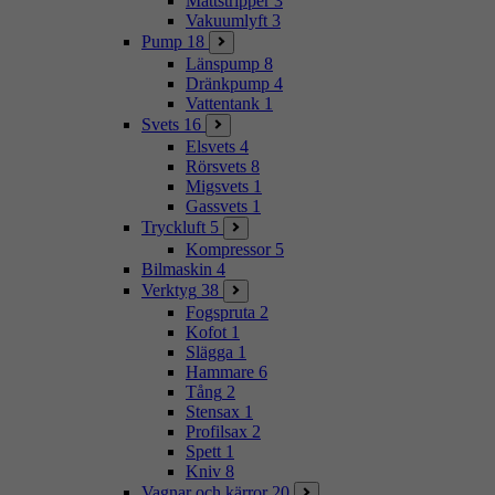
Mattstripper
3
Vakuumlyft
3
Pump
18
Länspump
8
Dränkpump
4
Vattentank
1
Svets
16
Elsvets
4
Rörsvets
8
Migsvets
1
Gassvets
1
Tryckluft
5
Kompressor
5
Bilmaskin
4
Verktyg
38
Fogspruta
2
Kofot
1
Slägga
1
Hammare
6
Tång
2
Stensax
1
Profilsax
2
Spett
1
Kniv
8
Vagnar och kärror
20