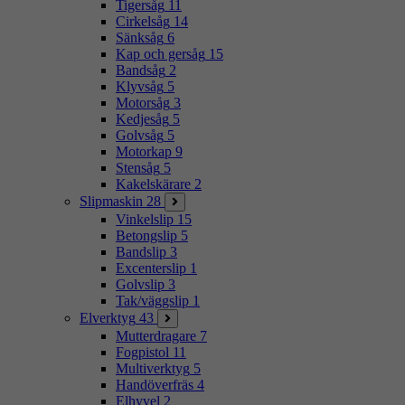
Tigersåg
11
Cirkelsåg
14
Sänksåg
6
Kap och gersåg
15
Bandsåg
2
Klyvsåg
5
Motorsåg
3
Kedjesåg
5
Golvsåg
5
Motorkap
9
Stensåg
5
Kakelskärare
2
Slipmaskin
28
Vinkelslip
15
Betongslip
5
Bandslip
3
Excenterslip
1
Golvslip
3
Tak/väggslip
1
Elverktyg
43
Mutterdragare
7
Fogpistol
11
Multiverktyg
5
Handöverfräs
4
Elhyvel
2