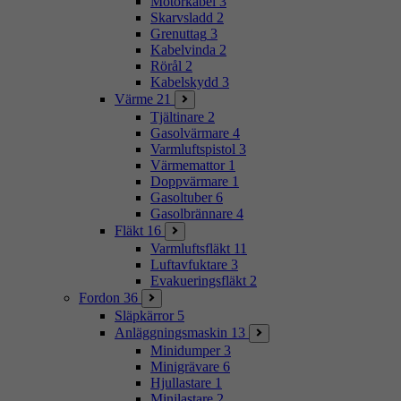
Motorkabel
3
Skarvsladd
2
Grenuttag
3
Kabelvinda
2
Rörål
2
Kabelskydd
3
Värme
21
Tjältinare
2
Gasolvärmare
4
Varmluftspistol
3
Värmemattor
1
Doppvärmare
1
Gasoltuber
6
Gasolbrännare
4
Fläkt
16
Varmluftsfläkt
11
Luftavfuktare
3
Evakueringsfläkt
2
Fordon
36
Släpkärror
5
Anläggningsmaskin
13
Minidumper
3
Minigrävare
6
Hjullastare
1
Minilastare
2