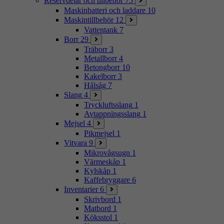
Reservdelar och tillbehör
75
Maskinbatteri och laddare
10
Maskintillbehör
12
Vattentank
7
Borr
29
Träborr
3
Metallborr
4
Betongborr
10
Kakelborr
3
Hålsåg
7
Slang
4
Tryckluftsslang
1
Avtappningsslang
1
Mejsel
4
Pikmejsel
1
Vitvara
9
Mikrovågsugn
1
Värmeskåp
1
Kylskåp
1
Kaffebryggare
6
Inventarier
6
Skrivbord
1
Matbord
1
Köksstol
1