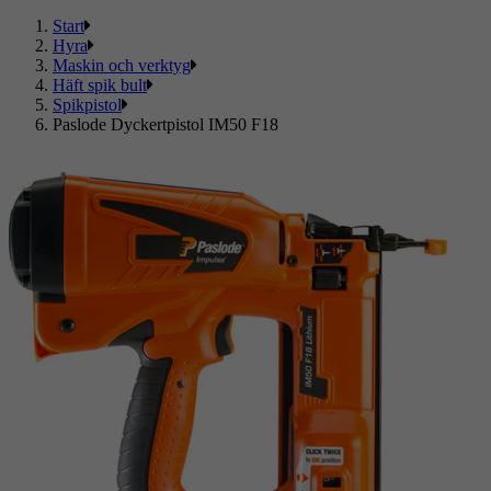
Start
Hyra
Maskin och verktyg
Häft spik bult
Spikpistol
Paslode Dyckertpistol IM50 F18