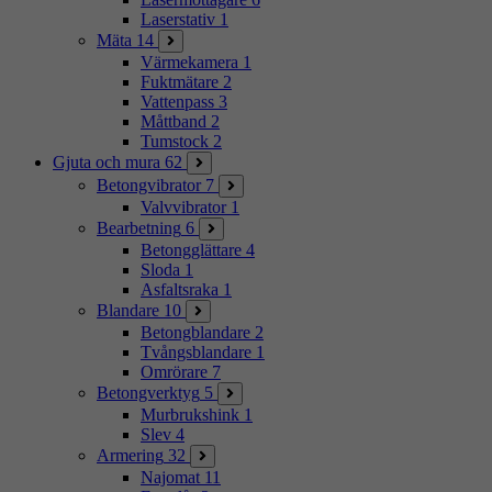
Laserstativ
1
Mäta
14
Värmekamera
1
Fuktmätare
2
Vattenpass
3
Måttband
2
Tumstock
2
Gjuta och mura
62
Betongvibrator
7
Valvvibrator
1
Bearbetning
6
Betongglättare
4
Sloda
1
Asfaltsraka
1
Blandare
10
Betongblandare
2
Tvångsblandare
1
Omrörare
7
Betongverktyg
5
Murbrukshink
1
Slev
4
Armering
32
Najomat
11