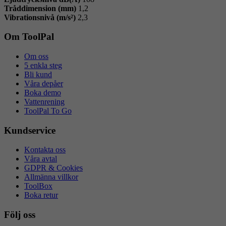
Tråddimension (mm)
1,2
Vibrationsnivå (m/s²)
2,3
Om ToolPal
Om oss
5 enkla steg
Bli kund
Våra depåer
Boka demo
Vattenrening
ToolPal To Go
Kundservice
Kontakta oss
Våra avtal
GDPR & Cookies
Allmänna villkor
ToolBox
Boka retur
Följ oss