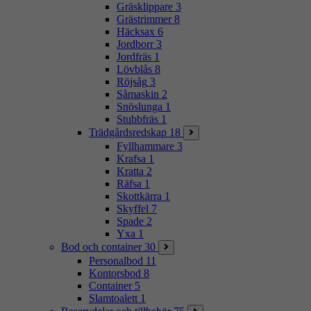
Gräsklippare
3
Grästrimmer
8
Häcksax
6
Jordborr
3
Jordfräs
1
Lövblås
8
Röjsåg
3
Såmaskin
2
Snöslunga
1
Stubbfräs
1
Trädgårdsredskap
18
Fyllhammare
3
Krafsa
1
Kratta
2
Räfsa
1
Skottkärra
1
Skyffel
7
Spade
2
Yxa
1
Bod och container
30
Personalbod
11
Kontorsbod
8
Container
5
Slamtoalett
1