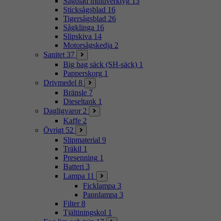
Sågblad multiverktyg
13
Sticksågsblad
16
Tigersågsblad
26
Sågklinga
16
Slipskiva
14
Motorsågskedja
2
Sanitet
37
Big bag säck (SH-säck)
1
Papperskorg
1
Drivmedel
8
Bränsle
7
Dieseltank
1
Dagligvaror
2
Kaffe
2
Övrigt
52
Slipmaterial
9
Träkil
1
Presenning
1
Batteri
3
Lampa
11
Ficklampa
3
Pannlampa
3
Filter
8
Tjältiningskol
1