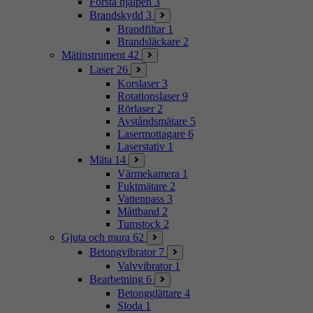
Första hjälpen
3
Brandskydd
3
Brandfiltar
1
Brandsläckare
2
Mätinstrument
42
Laser
26
Korslaser
3
Rotationslaser
9
Rörlaser
2
Avståndsmätare
5
Lasermottagare
6
Laserstativ
1
Mäta
14
Värmekamera
1
Fuktmätare
2
Vattenpass
3
Måttband
2
Tumstock
2
Gjuta och mura
62
Betongvibrator
7
Valvvibrator
1
Bearbetning
6
Betongglättare
4
Sloda
1