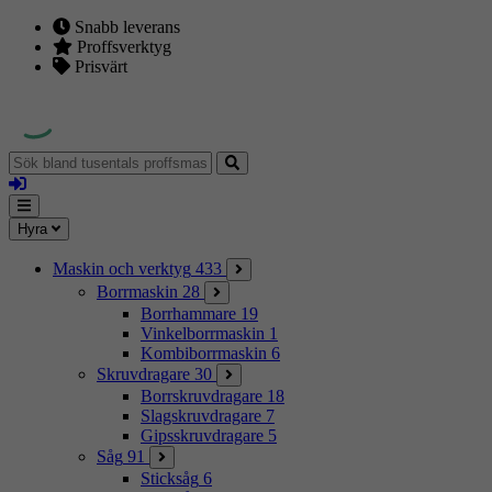
Snabb leverans
Proffsverktyg
Prisvärt
Sök
bland
Logga
tusentals
in
proffsmaskiner
Mina
Meny
Hyra
sidor
Maskin och verktyg
433
Borrmaskin
28
Borrhammare
19
Vinkelborrmaskin
1
Kombiborrmaskin
6
Skruvdragare
30
Borrskruvdragare
18
Slagskruvdragare
7
Gipsskruvdragare
5
Såg
91
Sticksåg
6