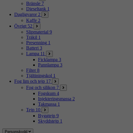
Bränsle
7
Dieseltank
1
Dagligvaror
2
Kaffe
2
Övrigt
52
Slipmaterial
9
Träkil
1
Presenning
1
Batteri
3
Lampa
11
Ficklampa
3
Pannlampa
3
Filter
8
Tjältiningskol
1
Fog lim och tejp
17
Fog och silikon
7
Fogskum
4
Injekteringsmassa
2
Takmassa
1
Tejp
10
Byggtejp
9
Skyddstejp
1
Personskydd