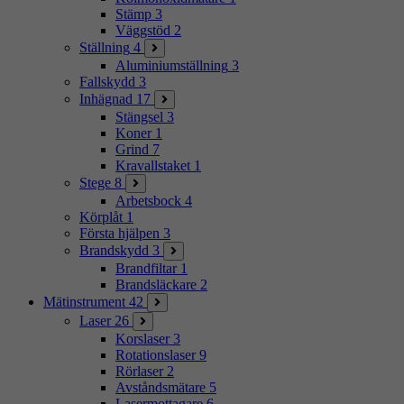
Stämp
3
Väggstöd
2
Ställning
4
Aluminiumställning
3
Fallskydd
3
Inhägnad
17
Stängsel
3
Koner
1
Grind
7
Kravallstaket
1
Stege
8
Arbetsbock
4
Körplåt
1
Första hjälpen
3
Brandskydd
3
Brandfiltar
1
Brandsläckare
2
Mätinstrument
42
Laser
26
Korslaser
3
Rotationslaser
9
Rörlaser
2
Avståndsmätare
5
Lasermottagare
6