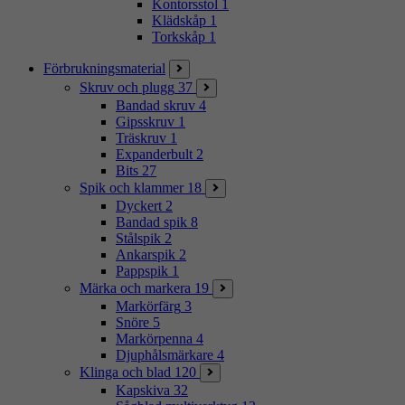
Kontorsstol
1
Klädskåp
1
Torkskåp
1
Förbrukningsmaterial
Skruv och plugg
37
Bandad skruv
4
Gipsskruv
1
Träskruv
1
Expanderbult
2
Bits
27
Spik och klammer
18
Dyckert
2
Bandad spik
8
Stålspik
2
Ankarspik
2
Pappspik
1
Märka och markera
19
Markörfärg
3
Snöre
5
Markörpenna
4
Djuphålsmärkare
4
Klinga och blad
120
Kapskiva
32