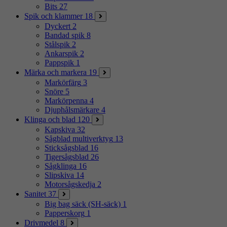
Bits
27
Spik och klammer
18
Dyckert
2
Bandad spik
8
Stålspik
2
Ankarspik
2
Pappspik
1
Märka och markera
19
Markörfärg
3
Snöre
5
Markörpenna
4
Djuphålsmärkare
4
Klinga och blad
120
Kapskiva
32
Sågblad multiverktyg
13
Sticksågsblad
16
Tigersågsblad
26
Sågklinga
16
Slipskiva
14
Motorsågskedja
2
Sanitet
37
Big bag säck (SH-säck)
1
Papperskorg
1
Drivmedel
8