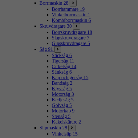
Borrmaskin
28
Borrhammare
19
Vinkelborrmaskin
1
Kombiborrmaskin
6
Skruvdragare
30
Borrskruvdragare
18
Slagskruvdragare
7
Gipsskruvdragare
5
Såg
91
Sticksåg
6
Tigersåg
11
Cirkelsåg
14
Sänksåg
6
Kap och gersåg
15
Bandsåg
2
Klyvsåg
5
Motorsåg
3
Kedjesåg
5
Golvsåg
5
Motorkap
9
Stensåg
5
Kakelskärare
2
Slipmaskin
28
Vinkelslip
15