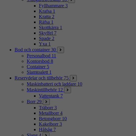
Fyllhammare
3
Krafsa
1
Kratta
2
Räfsa
1
Skottkärra
1
Skyffel
7
Spade
2
Yxa
1
Bod och container
30
Personalbod
11
Kontorsbod
8
Container
5
Slamtoalett
1
Reservdelar och tillbehör
75
Maskinbatteri och laddare
10
Maskintillbehör
12
Vattentank
7
Borr
29
Träborr
3
Metallborr
4
Betongborr
10
Kakelborr
3
Hålsåg
7
Slang
4