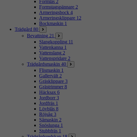
Formlås
2
Formstagspännare
2
Armeringsbock
4
Armeringsklippare
12
Bockmaskin
1
Trädgård
80
Bevattning
21
Slangkoppling
11
Vattenkanna
1
Vattenslang
2
Vattenspridare
2
Trädgårdsmaskin
40
Flismaskin
1
Gallervält
2
Gräsklippare
3
Grästrimmer
8
Häcksax
6
Jordborr
3
Jordfräs
1
Lövblås
8
Röjsåg
3
Såmaskin
2
Snöslunga
1
Stubbfräs
1
Trädgårdsredskap
18