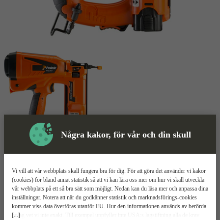
Några kakor, för vår och din skull
Dyckertpistol
Mer information
Vi vill att vår webbplats skall fungera bra för dig. För att göra det använder vi kakor
Paslode IM50 F18
(cookies) för bland annat statistik så att vi kan lära oss mer om hur vi skall utveckla
vår webbplats på ett så bra sätt som möjligt. Nedan kan du läsa mer och anpassa dina
inställningar. Notera att när du godkänner statistik och marknadsförings-cookies
Magasin för 100 spikar
kommer viss data överföras utanför EU. Hur den informationen används av berörda
Skjuter 1,2x25–50 mm dyckert
[...]
bolag vet vi inte exakt. Till exempel uppfyller inte USA:s lagstiftning alla de krav
Smidig och lättjobbad