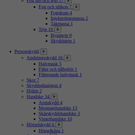
Fog lim och tejp
17
Fog och silikon
7
Fogskum
4
Injekteringsmassa
2
Takmassa
1
Tejp
10
Byggtejp
9
Skyddstejp
1
Personskydd
Andningsskydd
16
Halvmask
5
Filter och tillbehör
1
Filtrerande halvmask
1
Skor
7
Skyddsglasögon
4
Hjälm
2
Handske
34
Armskydd
4
Montagehandske
13
Skärskyddshandske
3
Vinterhandske
10
Hörselskydd
6
Hörselkåpa
1