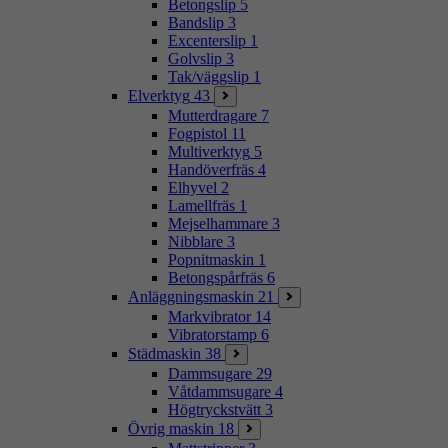
Betongslip
5
Bandslip
3
Excenterslip
1
Golvslip
3
Tak/väggslip
1
Elverktyg
43
Mutterdragare
7
Fogpistol
11
Multiverktyg
5
Handöverfräs
4
Elhyvel
2
Lamellfräs
1
Mejselhammare
3
Nibblare
3
Popnitmaskin
1
Betongspårfräs
6
Anläggningsmaskin
21
Markvibrator
14
Vibratorstamp
6
Städmaskin
38
Dammsugare
29
Våtdammsugare
4
Högtryckstvätt
3
Övrig maskin
18