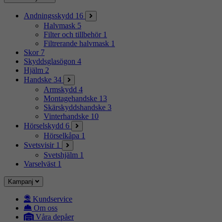
Andningsskydd
16
Halvmask
5
Filter och tillbehör
1
Filtrerande halvmask
1
Skor
7
Skyddsglasögon
4
Hjälm
2
Handske
34
Armskydd
4
Montagehandske
13
Skärskyddshandske
3
Vinterhandske
10
Hörselskydd
6
Hörselkåpa
1
Svetsvisir
1
Svetshjälm
1
Varselväst
1
Kampanj
Kundservice
Om oss
Våra depåer