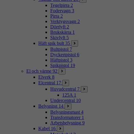
Tegelpirra
2
Fodervagn
3
Pirra
2
Verktygsvagn
2
Dörrlyft
2
Brukskärra
1
Skivlyft
5
Häft spik bult
35
Bultpistol
7
Dyckertpistol
6
Häftpistol
3
Spikpistol
19
El och värme
92
Elverk
8
Elcentral
17
Huvudcentral
7
125A
1
Undercentral
10
Belysning
14
Belysningsmast
4
Transformatorer
1
Arbetsbelysning
9
Kabel
16