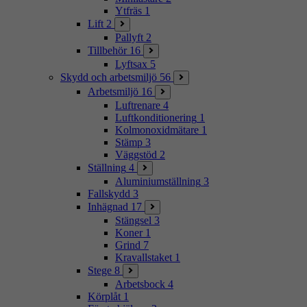
Ytfräs
1
Lift
2
Pallyft
2
Tillbehör
16
Lyftsax
5
Skydd och arbetsmiljö
56
Arbetsmiljö
16
Luftrenare
4
Luftkonditionering
1
Kolmonoxidmätare
1
Stämp
3
Väggstöd
2
Ställning
4
Aluminiumställning
3
Fallskydd
3
Inhägnad
17
Stängsel
3
Koner
1
Grind
7
Kravallstaket
1
Stege
8
Arbetsbock
4
Körplåt
1