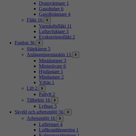
Doppvärmare
1
Gasoltuber
6
Gasolbrännare
4
Fläkt
16
Varmluftsfläkt
11
Luftavfuktare
3
Evakueringsfläkt
2
Fordon
36
Släpkärror
5
Anläggningsmaskin
13
Minidumper
3
Minigrävare
6
Hjullastare
1
Minilastare
2
Ytfräs
1
Lift
2
Pallyft
2
Tillbehör
16
Lyftsax
5
Skydd och arbetsmiljö
56
Arbetsmiljö
16
Luftrenare
4
Luftkonditionering
1
Kolmonoxidmätare
1