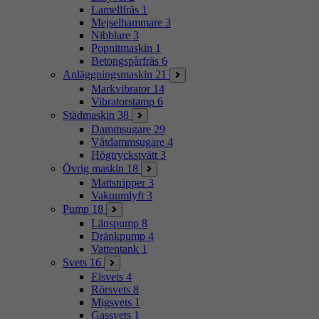
Lamellfräs
1
Mejselhammare
3
Nibblare
3
Popnitmaskin
1
Betongspårfräs
6
Anläggningsmaskin
21
Markvibrator
14
Vibratorstamp
6
Städmaskin
38
Dammsugare
29
Våtdammsugare
4
Högtryckstvätt
3
Övrig maskin
18
Mattstripper
3
Vakuumlyft
3
Pump
18
Länspump
8
Dränkpump
4
Vattentank
1
Svets
16
Elsvets
4
Rörsvets
8
Migsvets
1
Gassvets
1