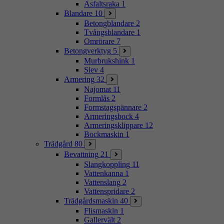
Asfaltsraka
1
Blandare
10
Betongblandare
2
Tvångsblandare
1
Omrörare
7
Betongverktyg
5
Murbrukshink
1
Slev
4
Armering
32
Najomat
11
Formlås
2
Formstagspännare
2
Armeringsbock
4
Armeringsklippare
12
Bockmaskin
1
Trädgård
80
Bevattning
21
Slangkoppling
11
Vattenkanna
1
Vattenslang
2
Vattenspridare
2
Trädgårdsmaskin
40
Flismaskin
1
Gallervält
2