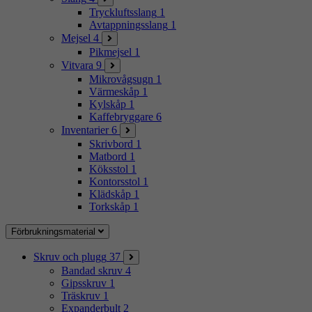
Tryckluftsslang
1
Avtappningsslang
1
Mejsel
4
Pikmejsel
1
Vitvara
9
Mikrovågsugn
1
Värmeskåp
1
Kylskåp
1
Kaffebryggare
6
Inventarier
6
Skrivbord
1
Matbord
1
Köksstol
1
Kontorsstol
1
Klädskåp
1
Torkskåp
1
Förbrukningsmaterial
Skruv och plugg
37
Bandad skruv
4
Gipsskruv
1
Träskruv
1
Expanderbult
2