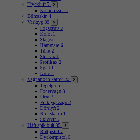
Tryckluft
5
Kompressor
5
Bilmaskin
4
Verktyg
38
Fogspruta
2
Kofot
1
Slägga
1
Hammare
6
Tång
2
Stensax
1
Profilsax
2
Spett
1
Kniv
8
Vagnar och kärror
20
Tegelpirra
2
Fodervagn
3
Pirra
2
Verktygsvagn
2
Dörrlyft
2
Brukskärra
1
Skivlyft
5
Häft spik bult
35
Bultpistol
7
Dyckertpistol
6