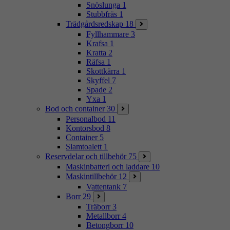
Snöslunga
1
Stubbfräs
1
Trädgårdsredskap
18
Fyllhammare
3
Krafsa
1
Kratta
2
Räfsa
1
Skottkärra
1
Skyffel
7
Spade
2
Yxa
1
Bod och container
30
Personalbod
11
Kontorsbod
8
Container
5
Slamtoalett
1
Reservdelar och tillbehör
75
Maskinbatteri och laddare
10
Maskintillbehör
12
Vattentank
7
Borr
29
Träborr
3
Metallborr
4
Betongborr
10