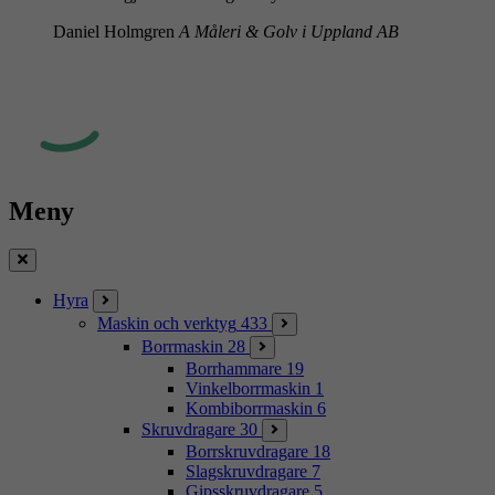
Daniel Holmgren
A Måleri & Golv i Uppland AB
Meny
Stäng
Hyra
Maskin och verktyg
433
Borrmaskin
28
Borrhammare
19
Vinkelborrmaskin
1
Kombiborrmaskin
6
Skruvdragare
30
Borrskruvdragare
18
Slagskruvdragare
7
Gipsskruvdragare
5