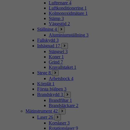
Luftrenare
4
Luftkonditionering
1
Kolmonoxidmätare
1
Stämp
3
Väggstöd
2
Ställning
4
Aluminiumställning
3
Fallskydd
3
Inhägnad
17
Stängsel
3
Koner
1
Grind
7
Kravallstaket
1
Stege
8
Arbetsbock
4
Körplåt
1
Första hjälpen
3
Brandskydd
3
Brandfiltar
1
Brandsläckare
2
Mätinstrument
42
Laser
26
Korslaser
3
Rotationslaser
9