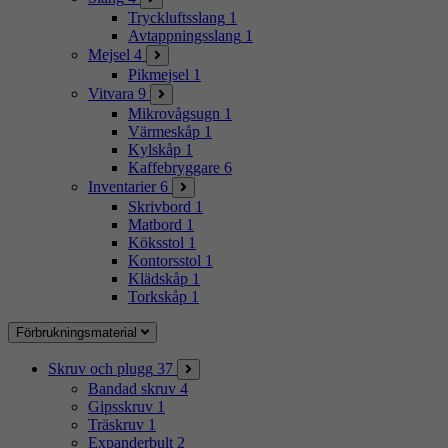
Tryckluftsslang
1
Avtappningsslang
1
Mejsel
4
Pikmejsel
1
Vitvara
9
Mikrovågsugn
1
Värmeskåp
1
Kylskåp
1
Kaffebryggare
6
Inventarier
6
Skrivbord
1
Matbord
1
Köksstol
1
Kontorsstol
1
Klädskåp
1
Torkskåp
1
Förbrukningsmaterial
Skruv och plugg
37
Bandad skruv
4
Gipsskruv
1
Träskruv
1
Expanderbult
2