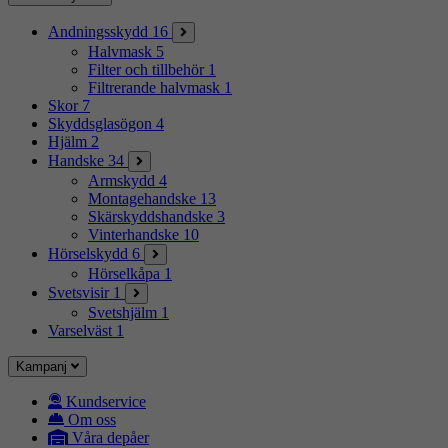
Andningsskydd
16
Halvmask
5
Filter och tillbehör
1
Filtrerande halvmask
1
Skor
7
Skyddsglasögon
4
Hjälm
2
Handske
34
Armskydd
4
Montagehandske
13
Skärskyddshandske
3
Vinterhandske
10
Hörselskydd
6
Hörselkåpa
1
Svetsvisir
1
Svetshjälm
1
Varselväst
1
Kampanj
Kundservice
Om oss
Våra depåer