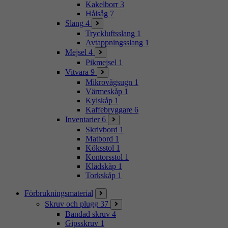
Kakelborr
3
Hålsåg
7
Slang
4
Tryckluftsslang
1
Avtappningsslang
1
Mejsel
4
Pikmejsel
1
Vitvara
9
Mikrovågsugn
1
Värmeskåp
1
Kylskåp
1
Kaffebryggare
6
Inventarier
6
Skrivbord
1
Matbord
1
Köksstol
1
Kontorsstol
1
Klädskåp
1
Torkskåp
1
Förbrukningsmaterial
Skruv och plugg
37
Bandad skruv
4
Gipsskruv
1