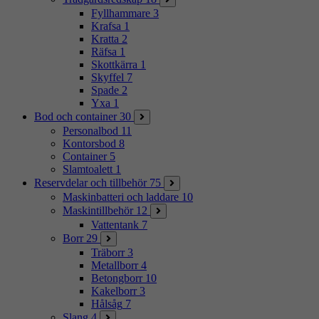
Fyllhammare
3
Krafsa
1
Kratta
2
Räfsa
1
Skottkärra
1
Skyffel
7
Spade
2
Yxa
1
Bod och container
30
Personalbod
11
Kontorsbod
8
Container
5
Slamtoalett
1
Reservdelar och tillbehör
75
Maskinbatteri och laddare
10
Maskintillbehör
12
Vattentank
7
Borr
29
Träborr
3
Metallborr
4
Betongborr
10
Kakelborr
3
Hålsåg
7
Slang
4