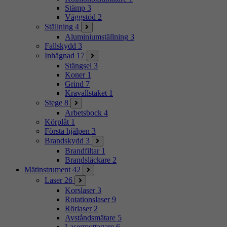
Stämp
3
Väggstöd
2
Ställning
4
Aluminiumställning
3
Fallskydd
3
Inhägnad
17
Stängsel
3
Koner
1
Grind
7
Kravallstaket
1
Stege
8
Arbetsbock
4
Körplåt
1
Första hjälpen
3
Brandskydd
3
Brandfiltar
1
Brandsläckare
2
Mätinstrument
42
Laser
26
Korslaser
3
Rotationslaser
9
Rörlaser
2
Avståndsmätare
5
Lasermottagare
6