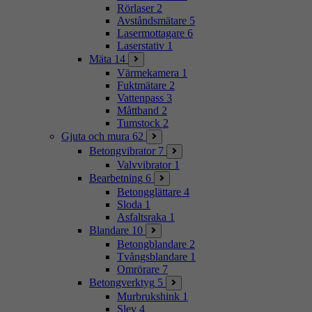
Rörlaser
2
Avståndsmätare
5
Lasermottagare
6
Laserstativ
1
Mäta
14
Värmekamera
1
Fuktmätare
2
Vattenpass
3
Måttband
2
Tumstock
2
Gjuta och mura
62
Betongvibrator
7
Valvvibrator
1
Bearbetning
6
Betongglättare
4
Sloda
1
Asfaltsraka
1
Blandare
10
Betongblandare
2
Tvångsblandare
1
Omrörare
7
Betongverktyg
5
Murbrukshink
1
Slev
4