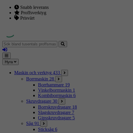
Snabb leverans
Proffsverktyg
Prisvärt
Sök
bland
Logga
tusentals
in
proffsmaskiner
Mina
Meny
Hyra
sidor
Maskin och verktyg
433
Borrmaskin
28
Borrhammare
19
Vinkelborrmaskin
1
Kombiborrmaskin
6
Skruvdragare
30
Borrskruvdragare
18
Slagskruvdragare
7
Gipsskruvdragare
5
Såg
91
Sticksåg
6