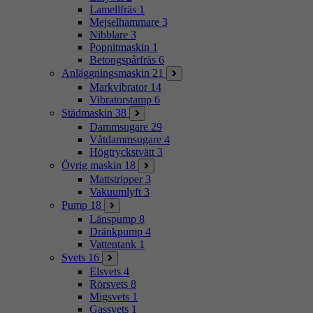
Lamellfräs
1
Mejselhammare
3
Nibblare
3
Popnitmaskin
1
Betongspårfräs
6
Anläggningsmaskin
21
Markvibrator
14
Vibratorstamp
6
Städmaskin
38
Dammsugare
29
Våtdammsugare
4
Högtryckstvätt
3
Övrig maskin
18
Mattstripper
3
Vakuumlyft
3
Pump
18
Länspump
8
Dränkpump
4
Vattentank
1
Svets
16
Elsvets
4
Rörsvets
8
Migsvets
1
Gassvets
1