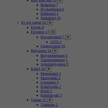
Häft spik bult
35
Bultpistol
7
Dyckertpistol
6
Häftpistol
3
Spikpistol
19
El och värme
92
Elverk
8
Elcentral
17
Huvudcentral
7
125A
1
Undercentral
10
Belysning
14
Belysningsmast
4
Transformatorer
1
Arbetsbelysning
9
Kabel
16
Motorkabel
3
Skarvsladd
2
Grenuttag
3
Kabelvinda
2
Rörål
2
Kabelskydd
3
Värme
21
Tjältinare
2