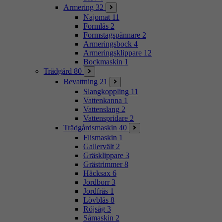
Armering
32
Najomat
11
Formlås
2
Formstagspännare
2
Armeringsbock
4
Armeringsklippare
12
Bockmaskin
1
Trädgård
80
Bevattning
21
Slangkoppling
11
Vattenkanna
1
Vattenslang
2
Vattenspridare
2
Trädgårdsmaskin
40
Flismaskin
1
Gallervält
2
Gräsklippare
3
Grästrimmer
8
Häcksax
6
Jordborr
3
Jordfräs
1
Lövblås
8
Röjsåg
3
Såmaskin
2