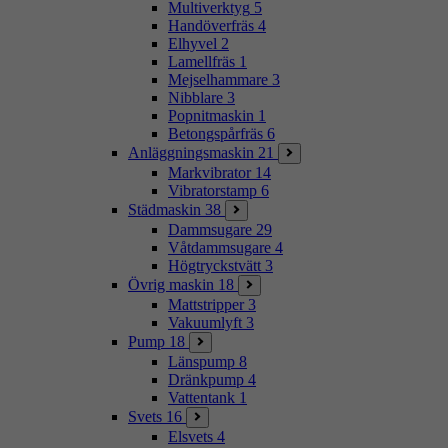
Multiverktyg
5
Handöverfräs
4
Elhyvel
2
Lamellfräs
1
Mejselhammare
3
Nibblare
3
Popnitmaskin
1
Betongspårfräs
6
Anläggningsmaskin
21
Markvibrator
14
Vibratorstamp
6
Städmaskin
38
Dammsugare
29
Våtdammsugare
4
Högtryckstvätt
3
Övrig maskin
18
Mattstripper
3
Vakuumlyft
3
Pump
18
Länspump
8
Dränkpump
4
Vattentank
1
Svets
16
Elsvets
4