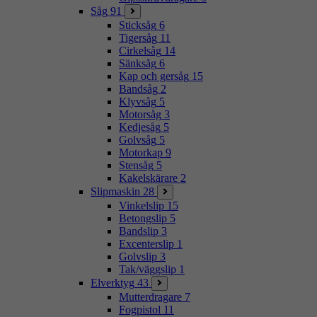
Såg
91
Sticksåg
6
Tigersåg
11
Cirkelsåg
14
Sänksåg
6
Kap och gersåg
15
Bandsåg
2
Klyvsåg
5
Motorsåg
3
Kedjesåg
5
Golvsåg
5
Motorkap
9
Stensåg
5
Kakelskärare
2
Slipmaskin
28
Vinkelslip
15
Betongslip
5
Bandslip
3
Excenterslip
1
Golvslip
3
Tak/väggslip
1
Elverktyg
43
Mutterdragare
7
Fogpistol
11