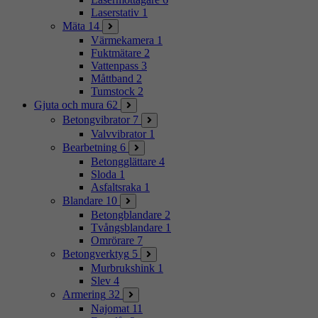
Laserstativ
1
Mäta
14
Värmekamera
1
Fuktmätare
2
Vattenpass
3
Måttband
2
Tumstock
2
Gjuta och mura
62
Betongvibrator
7
Valvvibrator
1
Bearbetning
6
Betongglättare
4
Sloda
1
Asfaltsraka
1
Blandare
10
Betongblandare
2
Tvångsblandare
1
Omrörare
7
Betongverktyg
5
Murbrukshink
1
Slev
4
Armering
32
Najomat
11