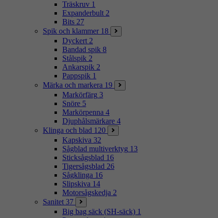
Träskruv
1
Expanderbult
2
Bits
27
Spik och klammer
18
Dyckert
2
Bandad spik
8
Stålspik
2
Ankarspik
2
Pappspik
1
Märka och markera
19
Markörfärg
3
Snöre
5
Markörpenna
4
Djuphålsmärkare
4
Klinga och blad
120
Kapskiva
32
Sågblad multiverktyg
13
Sticksågsblad
16
Tigersågsblad
26
Sågklinga
16
Slipskiva
14
Motorsågskedja
2
Sanitet
37
Big bag säck (SH-säck)
1