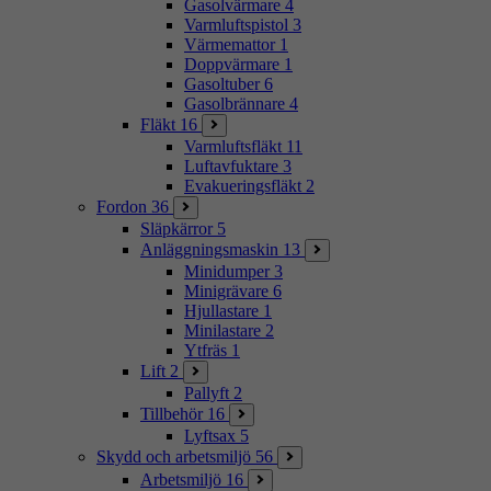
Gasolvärmare
4
Varmluftspistol
3
Värmemattor
1
Doppvärmare
1
Gasoltuber
6
Gasolbrännare
4
Fläkt
16
Varmluftsfläkt
11
Luftavfuktare
3
Evakueringsfläkt
2
Fordon
36
Släpkärror
5
Anläggningsmaskin
13
Minidumper
3
Minigrävare
6
Hjullastare
1
Minilastare
2
Ytfräs
1
Lift
2
Pallyft
2
Tillbehör
16
Lyftsax
5
Skydd och arbetsmiljö
56
Arbetsmiljö
16