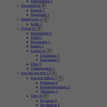
Papperskorg
1
Drivmedel
8
Bränsle
7
Dieseltank
1
Dagligvaror
2
Kaffe
2
Övrigt
52
Slipmaterial
9
Träkil
1
Presenning
1
Batteri
3
Lampa
11
Ficklampa
3
Pannlampa
3
Filter
8
Tjältiningskol
1
Fog lim och tejp
17
Fog och silikon
7
Fogskum
4
Injekteringsmassa
2
Takmassa
1
Tejp
10
Byggtejp
9
Skyddstejp
1