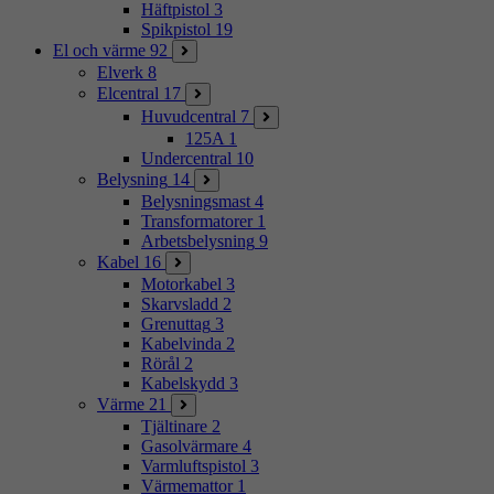
Häftpistol
3
Spikpistol
19
El och värme
92
Elverk
8
Elcentral
17
Huvudcentral
7
125A
1
Undercentral
10
Belysning
14
Belysningsmast
4
Transformatorer
1
Arbetsbelysning
9
Kabel
16
Motorkabel
3
Skarvsladd
2
Grenuttag
3
Kabelvinda
2
Rörål
2
Kabelskydd
3
Värme
21
Tjältinare
2
Gasolvärmare
4
Varmluftspistol
3
Värmemattor
1