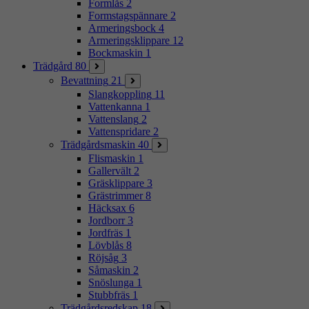
Formlås
2
Formstagspännare
2
Armeringsbock
4
Armeringsklippare
12
Bockmaskin
1
Trädgård
80
Bevattning
21
Slangkoppling
11
Vattenkanna
1
Vattenslang
2
Vattenspridare
2
Trädgårdsmaskin
40
Flismaskin
1
Gallervält
2
Gräsklippare
3
Grästrimmer
8
Häcksax
6
Jordborr
3
Jordfräs
1
Lövblås
8
Röjsåg
3
Såmaskin
2
Snöslunga
1
Stubbfräs
1
Trädgårdsredskap
18