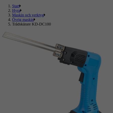
Start
Hyra
Maskin och verktyg
Övrig maskin
Trådskärare KD-DC100