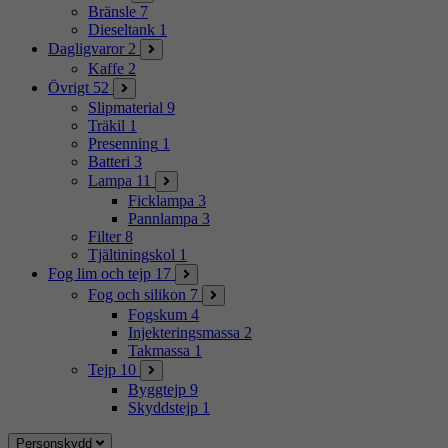
Bränsle
7
Dieseltank
1
Dagligvaror
2
Kaffe
2
Övrigt
52
Slipmaterial
9
Träkil
1
Presenning
1
Batteri
3
Lampa
11
Ficklampa
3
Pannlampa
3
Filter
8
Tjältiningskol
1
Fog lim och tejp
17
Fog och silikon
7
Fogskum
4
Injekteringsmassa
2
Takmassa
1
Tejp
10
Byggtejp
9
Skyddstejp
1
Personskydd