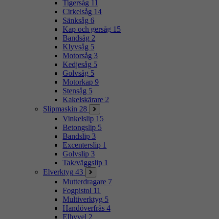
Tigersåg
11
Cirkelsåg
14
Sänksåg
6
Kap och gersåg
15
Bandsåg
2
Klyvsåg
5
Motorsåg
3
Kedjesåg
5
Golvsåg
5
Motorkap
9
Stensåg
5
Kakelskärare
2
Slipmaskin
28
Vinkelslip
15
Betongslip
5
Bandslip
3
Excenterslip
1
Golvslip
3
Tak/väggslip
1
Elverktyg
43
Mutterdragare
7
Fogpistol
11
Multiverktyg
5
Handöverfräs
4
Elhyvel
2