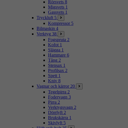
Rörsvets
8
Migsvets
1
Gassvets
1
Tryckluft
5
Kompressor
5
Bilmaskin
4
Verktyg
38
Fogspruta
2
Kofot
1
Slägga
1
Hammare
6
Tång
2
Stensax
1
Profilsax
2
Spett
1
Kniv
8
Vagnar och kärror
20
Tegelpirra
2
Fodervagn
3
Pirra
2
Verktygsvagn
2
Dörrlyft
2
Brukskärra
1
Skivlyft
5