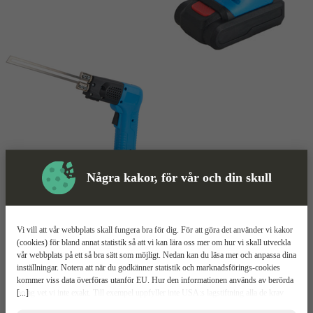
Några kakor, för vår och din skull
Skyddsutrustning
Trådskärare
Mer information
Vi vill att vår webbplats skall fungera bra för dig. För att göra det använder vi kakor
(cookies) för bland annat statistik så att vi kan lära oss mer om hur vi skall utveckla
vår webbplats på ett så bra sätt som möjligt. Nedan kan du läsa mer och anpassa dina
KD-DC100
inställningar. Notera att när du godkänner statistik och marknadsförings-cookies
kommer viss data överföras utanför EU. Hur den informationen används av berörda
[...]
bolag vet vi inte exakt. Till exempel uppfyller inte USA:s lagstiftning alla de krav
18V batteridrift
gällande hantering av personuppgifter som ställs inom EU, vilket kan innebära vissa
Blir varm på några sekunder