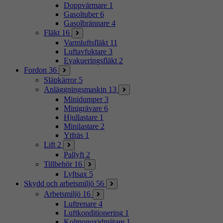
Doppvärmare
1
Gasoltuber
6
Gasolbrännare
4
Fläkt
16
Varmluftsfläkt
11
Luftavfuktare
3
Evakueringsfläkt
2
Fordon
36
Släpkärror
5
Anläggningsmaskin
13
Minidumper
3
Minigrävare
6
Hjullastare
1
Minilastare
2
Ytfräs
1
Lift
2
Pallyft
2
Tillbehör
16
Lyftsax
5
Skydd och arbetsmiljö
56
Arbetsmiljö
16
Luftrenare
4
Luftkonditionering
1
Kolmonoxidmätare
1