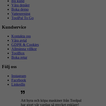
Bli kund
Våra depåer
Boka demo
Vattenrening
ToolPal To Go
Kundservice
Kontakta oss
Våra avtal
GDPR & Cookies
Allmänna villkor
ToolBox
Boka retur
Följ oss
Instagram
Facebook
LinkedIn
Att hyra och köpa maskiner från Toolpal
har gjort vår vardag så mycket enklare!