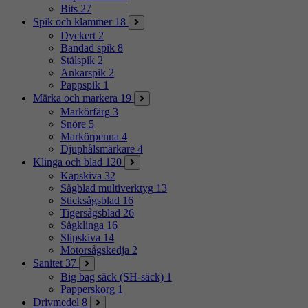
Bits
27
Spik och klammer
18
Dyckert
2
Bandad spik
8
Stålspik
2
Ankarspik
2
Pappspik
1
Märka och markera
19
Markörfärg
3
Snöre
5
Markörpenna
4
Djuphålsmärkare
4
Klinga och blad
120
Kapskiva
32
Sågblad multiverktyg
13
Sticksågsblad
16
Tigersågsblad
26
Sågklinga
16
Slipskiva
14
Motorsågskedja
2
Sanitet
37
Big bag säck (SH-säck)
1
Papperskorg
1
Drivmedel
8