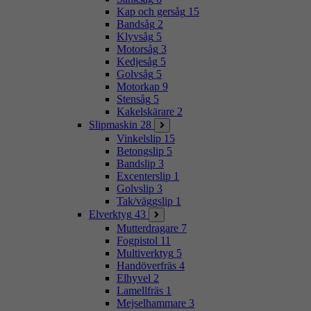
Kap och gersåg
15
Bandsåg
2
Klyvsåg
5
Motorsåg
3
Kedjesåg
5
Golvsåg
5
Motorkap
9
Stensåg
5
Kakelskärare
2
Slipmaskin
28
Vinkelslip
15
Betongslip
5
Bandslip
3
Excenterslip
1
Golvslip
3
Tak/väggslip
1
Elverktyg
43
Mutterdragare
7
Fogpistol
11
Multiverktyg
5
Handöverfräs
4
Elhyvel
2
Lamellfräs
1
Mejselhammare
3