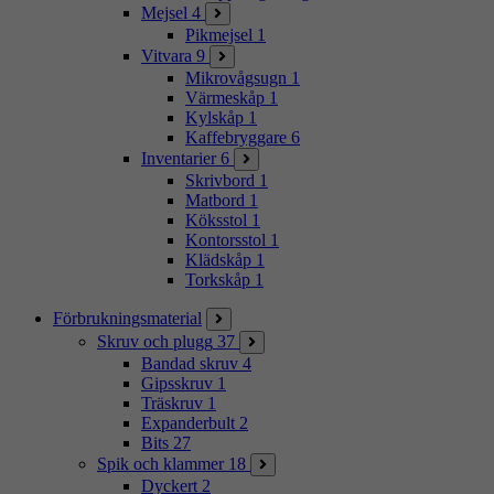
Mejsel
4
Pikmejsel
1
Vitvara
9
Mikrovågsugn
1
Värmeskåp
1
Kylskåp
1
Kaffebryggare
6
Inventarier
6
Skrivbord
1
Matbord
1
Köksstol
1
Kontorsstol
1
Klädskåp
1
Torkskåp
1
Förbrukningsmaterial
Skruv och plugg
37
Bandad skruv
4
Gipsskruv
1
Träskruv
1
Expanderbult
2
Bits
27
Spik och klammer
18
Dyckert
2