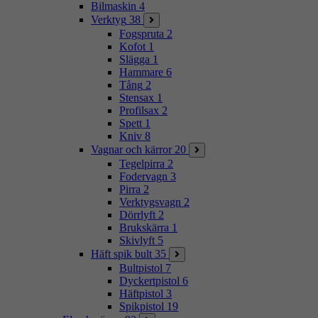
Bilmaskin
4
Verktyg
38
Fogspruta
2
Kofot
1
Slägga
1
Hammare
6
Tång
2
Stensax
1
Profilsax
2
Spett
1
Kniv
8
Vagnar och kärror
20
Tegelpirra
2
Fodervagn
3
Pirra
2
Verktygsvagn
2
Dörrlyft
2
Brukskärra
1
Skivlyft
5
Häft spik bult
35
Bultpistol
7
Dyckertpistol
6
Häftpistol
3
Spikpistol
19