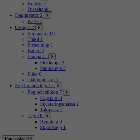
Bränsle
7
Dieseltank
1
Dagligvaror
2
Kaffe
2
Övrigt
52
Slipmaterial
9
Träkil
1
Presenning
1
Batteri
3
Lampa
11
Ficklampa
3
Pannlampa
3
Filter
8
Tjältiningskol
1
Fog lim och tejp
17
Fog och silikon
7
Fogskum
4
Injekteringsmassa
2
Takmassa
1
Tejp
10
Byggtejp
9
Skyddstejp
1
Personskydd