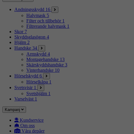
Andningsskydd
16
Halvmask
5
Filter och tillbehör
1
Filtrerande halvmask
1
Skor
7
Skyddsglasögon
4
Hjälm
2
Handske
34
Armskydd
4
Montagehandske
13
Skärskyddshandske
3
Vinterhandske
10
Hörselskydd
6
Hörselkåpa
1
Svetsvisir
1
Svetshjälm
1
Varselväst
1
Kampanj
Kundservice
Om oss
Våra depåer