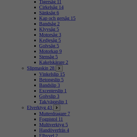
Tigersåg
11
Cirkelsåg
14
Sänksåg
6
Kap och gersåg
15
Bandsåg
2
Klyvsåg
5
Motorsåg
3
Kedjesåg
5
Golvsåg
5
Motorkap
9
Stensåg
5
Kakelskärare
2
Slipmaskin
28
Vinkelslip
15
Betongslip
5
Bandslip
3
Excenterslip
1
Golvslip
3
Tak/väggslip
1
Elverktyg
43
Mutterdragare
7
Fogpistol
11
Multiverktyg
5
Handöverfräs
4
Elhyvel
2