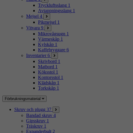
Tryckluftsslang
1
Avtappningsslang
1
Mejsel
4
Pikmejsel
1
Vitvara
9
Mikrovågsugn
1
Värmeskåp
1
Kylskåp
1
Kaffebryggare
6
Inventarier
6
Skrivbord
1
Matbord
1
Köksstol
1
Kontorsstol
1
Klädskåp
1
Torkskåp
1
Förbrukningsmaterial
Skruv och plugg
37
Bandad skruv
4
Gipsskruv
1
Träskruv
1
Expanderbult
2