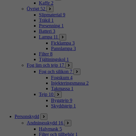
Kaffe
2
Övrigt
52
Slipmaterial
9
Träkil
1
Presenning
1
Batteri
3
Lampa
11
Ficklampa
3
Pannlampa
3
Filter
8
Tjältiningskol
1
Fog lim och tejp
17
Fog och silikon
7
Fogskum
4
Injekteringsmassa
2
Takmassa
1
Tejp
10
Byggtejp
9
Skyddstejp
1
Personskydd
Andningsskydd
16
Halvmask
5
Filter och tillbehör
1