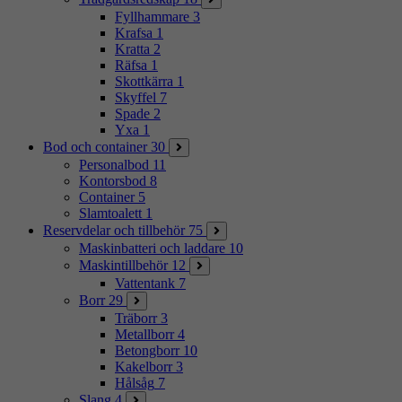
Fyllhammare
3
Krafsa
1
Kratta
2
Räfsa
1
Skottkärra
1
Skyffel
7
Spade
2
Yxa
1
Bod och container
30
Personalbod
11
Kontorsbod
8
Container
5
Slamtoalett
1
Reservdelar och tillbehör
75
Maskinbatteri och laddare
10
Maskintillbehör
12
Vattentank
7
Borr
29
Träborr
3
Metallborr
4
Betongborr
10
Kakelborr
3
Hålsåg
7
Slang
4