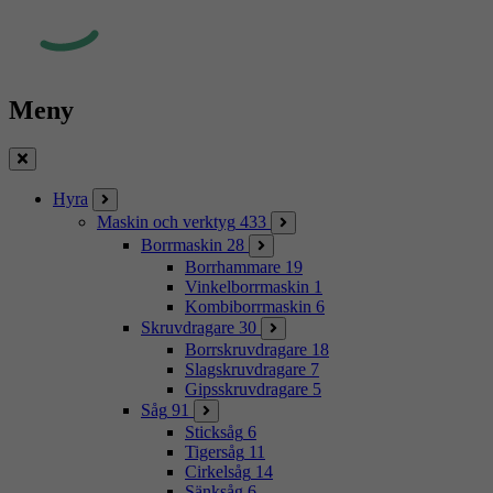
Meny
Stäng
Hyra
Maskin och verktyg
433
Borrmaskin
28
Borrhammare
19
Vinkelborrmaskin
1
Kombiborrmaskin
6
Skruvdragare
30
Borrskruvdragare
18
Slagskruvdragare
7
Gipsskruvdragare
5
Såg
91
Sticksåg
6
Tigersåg
11
Cirkelsåg
14
Sänksåg
6