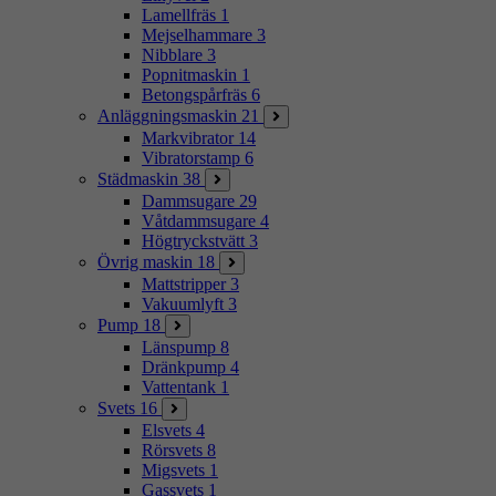
Lamellfräs
1
Mejselhammare
3
Nibblare
3
Popnitmaskin
1
Betongspårfräs
6
Anläggningsmaskin
21
Markvibrator
14
Vibratorstamp
6
Städmaskin
38
Dammsugare
29
Våtdammsugare
4
Högtryckstvätt
3
Övrig maskin
18
Mattstripper
3
Vakuumlyft
3
Pump
18
Länspump
8
Dränkpump
4
Vattentank
1
Svets
16
Elsvets
4
Rörsvets
8
Migsvets
1
Gassvets
1