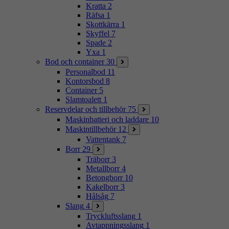
Kratta
2
Räfsa
1
Skottkärra
1
Skyffel
7
Spade
2
Yxa
1
Bod och container
30
Personalbod
11
Kontorsbod
8
Container
5
Slamtoalett
1
Reservdelar och tillbehör
75
Maskinbatteri och laddare
10
Maskintillbehör
12
Vattentank
7
Borr
29
Träborr
3
Metallborr
4
Betongborr
10
Kakelborr
3
Hålsåg
7
Slang
4
Tryckluftsslang
1
Avtappningsslang
1