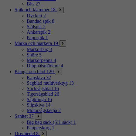
Bits
27
Spik och klammer
18
Dyckert
2
Bandad spik
8
Stålspik
2
Ankarspik
2
Pappspik
1
Märka och markera
19
Markörfärg
3
Snöre
5
Markörpenna
4
Djuphålsmärkare
4
Klinga och blad
120
Kapskiva
32
Sågblad multiverktyg
13
Sticksågsblad
16
Tigersågsblad
26
Sågklinga
16
Slipskiva
14
Motorsågskedja
2
Sanitet
37
Big bag säck (SH-säck)
1
Papperskorg
1
Drivmedel
8