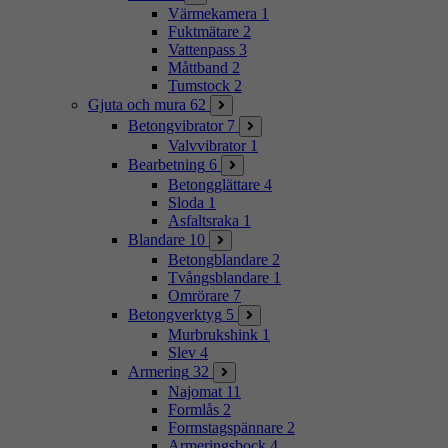
Värmekamera
1
Fuktmätare
2
Vattenpass
3
Måttband
2
Tumstock
2
Gjuta och mura
62
Betongvibrator
7
Valvvibrator
1
Bearbetning
6
Betongglättare
4
Sloda
1
Asfaltsraka
1
Blandare
10
Betongblandare
2
Tvångsblandare
1
Omrörare
7
Betongverktyg
5
Murbrukshink
1
Slev
4
Armering
32
Najomat
11
Formlås
2
Formstagspännare
2
Armeringsbock
4