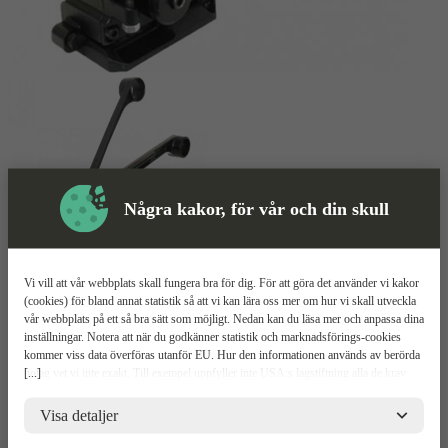
Några kakor, för vår och din skull
Vi vill att vår webbplats skall fungera bra för dig. För att göra det använder vi kakor
Bandspännare
Mer information
(cookies) för bland annat statistik så att vi kan lära oss mer om hur vi skall utveckla
vår webbplats på ett så bra sätt som möjligt. Nedan kan du läsa mer och anpassa dina
Maillis ST-ECO 13-19
inställningar. Notera att när du godkänner statistik och marknadsförings-cookies
kommer viss data överföras utanför EU. Hur den informationen används av berörda
[...]
bolag vet vi inte exakt. Till exempel uppfyller inte USA:s lagstiftning alla de krav
Perfekt vid packning av många olika material
gällande hantering av personuppgifter som ställs inom EU, vilket kan innebära vissa
Klarar 13–19 mm
risker för dina personuppgifter. De berörda bolagen måste lämna över uppgifter till
Visa detaljer
Enkel att använda
brottsbekämpande myndigheter i USA om de får en sådan begäran. Det kan dock
vara svårt eller omöjligt för dig att hävda dina rättigheter, t.ex. rätten till radering,