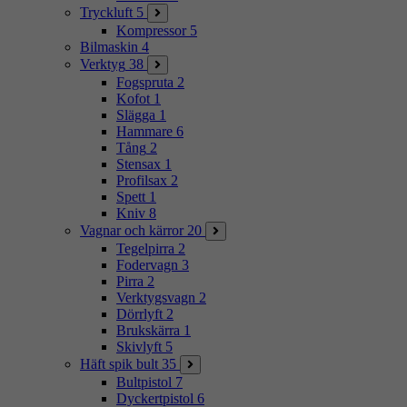
Tryckluft
5
Kompressor
5
Bilmaskin
4
Verktyg
38
Fogspruta
2
Kofot
1
Slägga
1
Hammare
6
Tång
2
Stensax
1
Profilsax
2
Spett
1
Kniv
8
Vagnar och kärror
20
Tegelpirra
2
Fodervagn
3
Pirra
2
Verktygsvagn
2
Dörrlyft
2
Brukskärra
1
Skivlyft
5
Häft spik bult
35
Bultpistol
7
Dyckertpistol
6