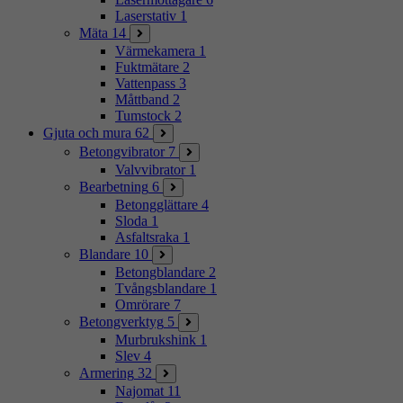
Laserstativ
1
Mäta
14
Värmekamera
1
Fuktmätare
2
Vattenpass
3
Måttband
2
Tumstock
2
Gjuta och mura
62
Betongvibrator
7
Valvvibrator
1
Bearbetning
6
Betongglättare
4
Sloda
1
Asfaltsraka
1
Blandare
10
Betongblandare
2
Tvångsblandare
1
Omrörare
7
Betongverktyg
5
Murbrukshink
1
Slev
4
Armering
32
Najomat
11