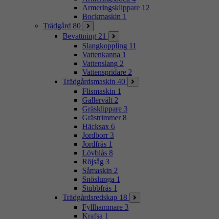
Armeringsklippare
12
Bockmaskin
1
Trädgård
80
Bevattning
21
Slangkoppling
11
Vattenkanna
1
Vattenslang
2
Vattenspridare
2
Trädgårdsmaskin
40
Flismaskin
1
Gallervält
2
Gräsklippare
3
Grästrimmer
8
Häcksax
6
Jordborr
3
Jordfräs
1
Lövblås
8
Röjsåg
3
Såmaskin
2
Snöslunga
1
Stubbfräs
1
Trädgårdsredskap
18
Fyllhammare
3
Krafsa
1