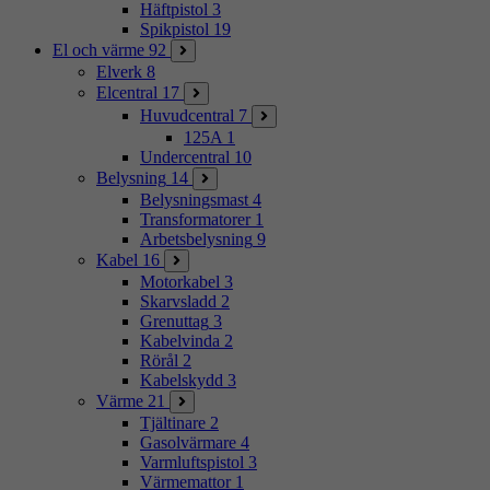
Häftpistol
3
Spikpistol
19
El och värme
92
Elverk
8
Elcentral
17
Huvudcentral
7
125A
1
Undercentral
10
Belysning
14
Belysningsmast
4
Transformatorer
1
Arbetsbelysning
9
Kabel
16
Motorkabel
3
Skarvsladd
2
Grenuttag
3
Kabelvinda
2
Rörål
2
Kabelskydd
3
Värme
21
Tjältinare
2
Gasolvärmare
4
Varmluftspistol
3
Värmemattor
1