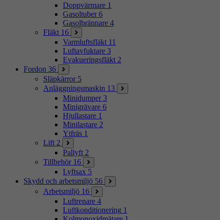
Doppvärmare
1
Gasoltuber
6
Gasolbrännare
4
Fläkt
16
Varmluftsfläkt
11
Luftavfuktare
3
Evakueringsfläkt
2
Fordon
36
Släpkärror
5
Anläggningsmaskin
13
Minidumper
3
Minigrävare
6
Hjullastare
1
Minilastare
2
Ytfräs
1
Lift
2
Pallyft
2
Tillbehör
16
Lyftsax
5
Skydd och arbetsmiljö
56
Arbetsmiljö
16
Luftrenare
4
Luftkonditionering
1
Kolmonoxidmätare
1