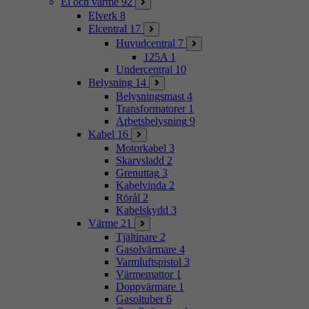
El och värme
92
Elverk
8
Elcentral
17
Huvudcentral
7
125A
1
Undercentral
10
Belysning
14
Belysningsmast
4
Transformatorer
1
Arbetsbelysning
9
Kabel
16
Motorkabel
3
Skarvsladd
2
Grenuttag
3
Kabelvinda
2
Rörål
2
Kabelskydd
3
Värme
21
Tjältinare
2
Gasolvärmare
4
Varmluftspistol
3
Värmemattor
1
Doppvärmare
1
Gasoltuber
6