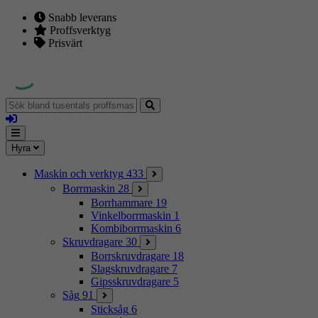
Snabb leverans
Proffsverktyg
Prisvärt
Sök
bland
Logga
tusentals
in
proffsmaskiner
Mina
Meny
Hyra
sidor
Maskin och verktyg
433
Borrmaskin
28
Borrhammare
19
Vinkelborrmaskin
1
Kombiborrmaskin
6
Skruvdragare
30
Borrskruvdragare
18
Slagskruvdragare
7
Gipsskruvdragare
5
Såg
91
Sticksåg
6