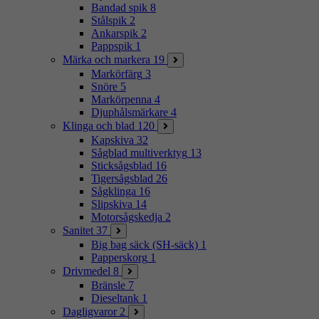
Bandad spik
8
Stålspik
2
Ankarspik
2
Pappspik
1
Märka och markera
19
Markörfärg
3
Snöre
5
Markörpenna
4
Djuphålsmärkare
4
Klinga och blad
120
Kapskiva
32
Sågblad multiverktyg
13
Sticksågsblad
16
Tigersågsblad
26
Sågklinga
16
Slipskiva
14
Motorsågskedja
2
Sanitet
37
Big bag säck (SH-säck)
1
Papperskorg
1
Drivmedel
8
Bränsle
7
Dieseltank
1
Dagligvaror
2