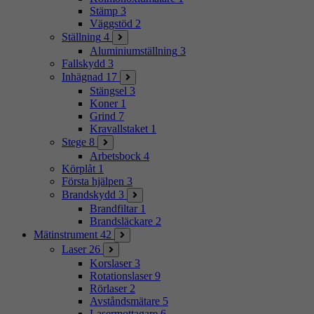
Stämp
3
Väggstöd
2
Ställning
4
Aluminiumställning
3
Fallskydd
3
Inhägnad
17
Stängsel
3
Koner
1
Grind
7
Kravallstaket
1
Stege
8
Arbetsbock
4
Körplåt
1
Första hjälpen
3
Brandskydd
3
Brandfiltar
1
Brandsläckare
2
Mätinstrument
42
Laser
26
Korslaser
3
Rotationslaser
9
Rörlaser
2
Avståndsmätare
5
Lasermottagare
6