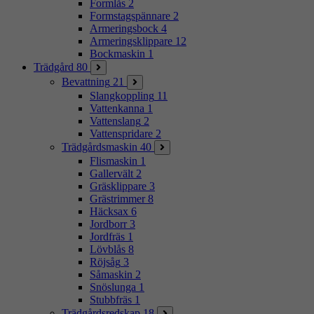
Formlås
2
Formstagspännare
2
Armeringsbock
4
Armeringsklippare
12
Bockmaskin
1
Trädgård
80
Bevattning
21
Slangkoppling
11
Vattenkanna
1
Vattenslang
2
Vattenspridare
2
Trädgårdsmaskin
40
Flismaskin
1
Gallervält
2
Gräsklippare
3
Grästrimmer
8
Häcksax
6
Jordborr
3
Jordfräs
1
Lövblås
8
Röjsåg
3
Såmaskin
2
Snöslunga
1
Stubbfräs
1
Trädgårdsredskap
18