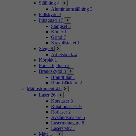
Ställning
4
Aluminiumställning
3
Fallskydd
3
Inhägnad
17
Stängsel
3
Koner
1
Grind
7
Kravallstaket
1
Stege
8
Arbetsbock
4
Körplåt
1
Första hjälpen
3
Brandskydd
3
Brandfiltar
1
Brandsläckare
2
Mätinstrument
42
Laser
26
Korslaser
3
Rotationslaser
9
Rörlaser
2
Avståndsmätare
5
Lasermottagare
6
Laserstativ
1
Mäta
14