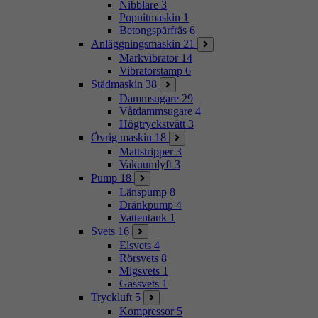
Nibblare
3
Popnitmaskin
1
Betongspårfräs
6
Anläggningsmaskin
21
Markvibrator
14
Vibratorstamp
6
Städmaskin
38
Dammsugare
29
Våtdammsugare
4
Högtryckstvätt
3
Övrig maskin
18
Mattstripper
3
Vakuumlyft
3
Pump
18
Länspump
8
Dränkpump
4
Vattentank
1
Svets
16
Elsvets
4
Rörsvets
8
Migsvets
1
Gassvets
1
Tryckluft
5
Kompressor
5