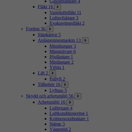
Gasolbrännare
4
Fläkt
16
Varmluftsfläkt
11
Luftavfuktare
3
Evakueringsfläkt
2
Fordon
36
Släpkärror
5
Anläggningsmaskin
13
Minidumper
3
Minigrävare
6
Hjullastare
1
Minilastare
2
Ytfräs
1
Lift
2
Pallyft
2
Tillbehör
16
Lyftsax
5
Skydd och arbetsmiljö
56
Arbetsmiljö
16
Luftrenare
4
Luftkonditionering
1
Kolmonoxidmätare
1
Stämp
3
Väggstöd
2