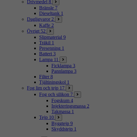
Drivmedel
8
Bränsle
7
Dieseltank
1
Dagligvaror
2
Kaffe
2
Övrigt
52
Slipmaterial
9
Träkil
1
Presenning
1
Batteri
3
Lampa
11
Ficklampa
3
Pannlampa
3
Filter
8
Tjältiningskol
1
Fog lim och tejp
17
Fog och silikon
7
Fogskum
4
Injekteringsmassa
2
Takmassa
1
Tejp
10
Byggtejp
9
Skyddstejp
1