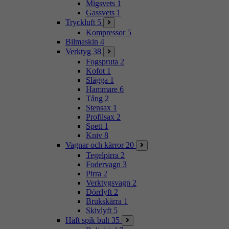
Migsvets
1
Gassvets
1
Tryckluft
5
Kompressor
5
Bilmaskin
4
Verktyg
38
Fogspruta
2
Kofot
1
Slägga
1
Hammare
6
Tång
2
Stensax
1
Profilsax
2
Spett
1
Kniv
8
Vagnar och kärror
20
Tegelpirra
2
Fodervagn
3
Pirra
2
Verktygsvagn
2
Dörrlyft
2
Brukskärra
1
Skivlyft
5
Häft spik bult
35