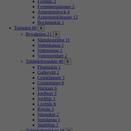
Formlås
2
Formstagspännare
2
Armeringsbock
4
Armeringsklippare
12
Bockmaskin
1
Trädgård
80
Bevattning
21
Slangkoppling
11
Vattenkanna
1
Vattenslang
2
Vattenspridare
2
Trädgårdsmaskin
40
Flismaskin
1
Gallervält
2
Gräsklippare
3
Grästrimmer
8
Häcksax
6
Jordborr
3
Jordfräs
1
Lövblås
8
Röjsåg
3
Såmaskin
2
Snöslunga
1
Stubbfräs
1
Trädgårdsredskap
18