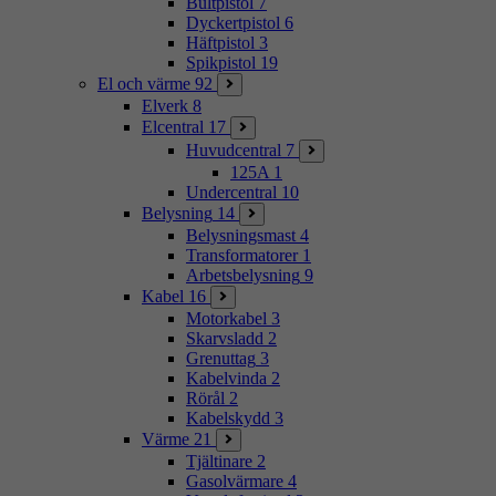
Bultpistol
7
Dyckertpistol
6
Häftpistol
3
Spikpistol
19
El och värme
92
Elverk
8
Elcentral
17
Huvudcentral
7
125A
1
Undercentral
10
Belysning
14
Belysningsmast
4
Transformatorer
1
Arbetsbelysning
9
Kabel
16
Motorkabel
3
Skarvsladd
2
Grenuttag
3
Kabelvinda
2
Rörål
2
Kabelskydd
3
Värme
21
Tjältinare
2
Gasolvärmare
4