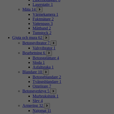
Laserstativ
1
Mäta
14
Värmekamera
1
Fuktmätare
2
Vattenpass
3
Måttband
2
Tumstock
2
Gjuta och mura
62
Betongvibrator
7
Valvvibrator
1
Bearbetning
6
Betongglättare
4
Sloda
1
Asfaltsraka
1
Blandare
10
Betongblandare
2
Tvångsblandare
1
Omrörare
7
Betongverktyg
5
Murbrukshink
1
Slev
4
Armering
32
Najomat
11