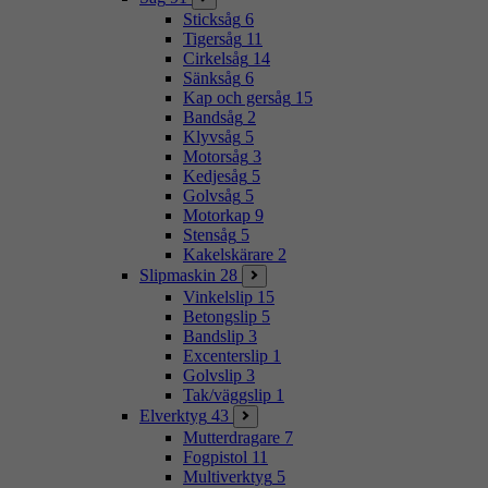
Sticksåg
6
Tigersåg
11
Cirkelsåg
14
Sänksåg
6
Kap och gersåg
15
Bandsåg
2
Klyvsåg
5
Motorsåg
3
Kedjesåg
5
Golvsåg
5
Motorkap
9
Stensåg
5
Kakelskärare
2
Slipmaskin
28
Vinkelslip
15
Betongslip
5
Bandslip
3
Excenterslip
1
Golvslip
3
Tak/väggslip
1
Elverktyg
43
Mutterdragare
7
Fogpistol
11
Multiverktyg
5