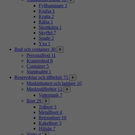
Fyllhammare
3
Krafsa
1
Kratta
2
Räfsa
1
Skottkärra
1
Skyffel
7
Spade
2
Yxa
1
Bod och container
30
Personalbod
11
Kontorsbod
8
Container
5
Slamtoalett
1
Reservdelar och tillbehör
75
Maskinbatteri och laddare
10
Maskintillbehör
12
Vattentank
7
Borr
29
Träborr
3
Metallborr
4
Betongborr
10
Kakelborr
3
Hålsåg
7
Slang
4