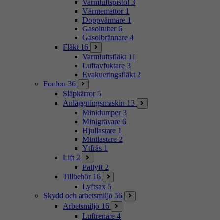
Varmluftspistol
3
Värmemattor
1
Doppvärmare
1
Gasoltuber
6
Gasolbrännare
4
Fläkt
16
Varmluftsfläkt
11
Luftavfuktare
3
Evakueringsfläkt
2
Fordon
36
Släpkärror
5
Anläggningsmaskin
13
Minidumper
3
Minigrävare
6
Hjullastare
1
Minilastare
2
Ytfräs
1
Lift
2
Pallyft
2
Tillbehör
16
Lyftsax
5
Skydd och arbetsmiljö
56
Arbetsmiljö
16
Luftrenare
4