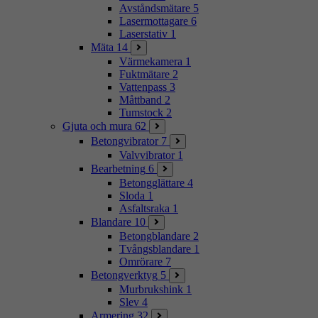
Avståndsmätare
5
Lasermottagare
6
Laserstativ
1
Mäta
14
Värmekamera
1
Fuktmätare
2
Vattenpass
3
Måttband
2
Tumstock
2
Gjuta och mura
62
Betongvibrator
7
Valvvibrator
1
Bearbetning
6
Betongglättare
4
Sloda
1
Asfaltsraka
1
Blandare
10
Betongblandare
2
Tvångsblandare
1
Omrörare
7
Betongverktyg
5
Murbrukshink
1
Slev
4
Armering
32