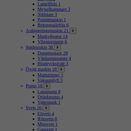
Lamellfräs
1
Mejselhammare
3
Nibblare
3
Popnitmaskin
1
Betongspårfräs
6
Anläggningsmaskin
21
Markvibrator
14
Vibratorstamp
6
Städmaskin
38
Dammsugare
29
Våtdammsugare
4
Högtryckstvätt
3
Övrig maskin
18
Mattstripper
3
Vakuumlyft
3
Pump
18
Länspump
8
Dränkpump
4
Vattentank
1
Svets
16
Elsvets
4
Rörsvets
8
Migsvets
1
Gassvets
1