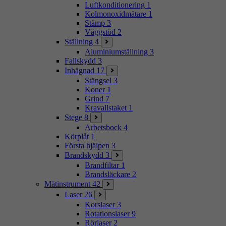
Luftkonditionering
1
Kolmonoxidmätare
1
Stämp
3
Väggstöd
2
Ställning
4
Aluminiumställning
3
Fallskydd
3
Inhägnad
17
Stängsel
3
Koner
1
Grind
7
Kravallstaket
1
Stege
8
Arbetsbock
4
Körplåt
1
Första hjälpen
3
Brandskydd
3
Brandfiltar
1
Brandsläckare
2
Mätinstrument
42
Laser
26
Korslaser
3
Rotationslaser
9
Rörlaser
2