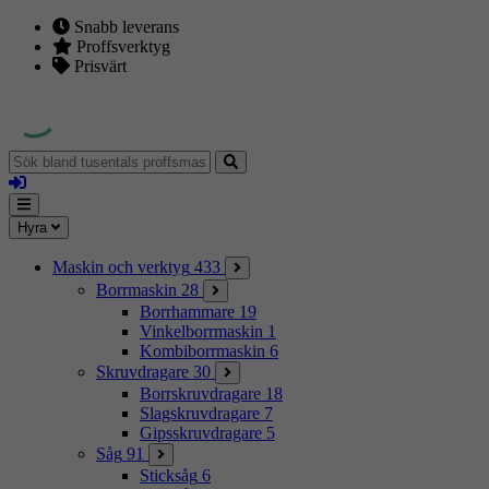
Snabb leverans
Proffsverktyg
Prisvärt
Sök
bland
Logga
tusentals
in
proffsmaskiner
Mina
Meny
Hyra
sidor
Maskin och verktyg
433
Borrmaskin
28
Borrhammare
19
Vinkelborrmaskin
1
Kombiborrmaskin
6
Skruvdragare
30
Borrskruvdragare
18
Slagskruvdragare
7
Gipsskruvdragare
5
Såg
91
Sticksåg
6