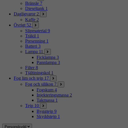
Bränsle
7
Dieseltank
1
Dagligvaror
2
Kaffe
2
Övrigt
52
Slipmaterial
9
Träkil
1
Presenning
1
Batteri
3
Lampa
11
Ficklampa
3
Pannlampa
3
Filter
8
Tjältiningskol
1
Fog lim och tejp
17
Fog och silikon
7
Fogskum
4
Injekteringsmassa
2
Takmassa
1
Tejp
10
Byggtejp
9
Skyddstejp
1
Personskydd