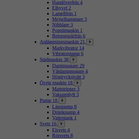
Handöverfräs
4
Elhyvel
2
Lamellfräs
1
Mejselhammare
3
Nibblare
3
Popnitmaskin
1
Betongspårfräs
6
Anläggningsmaskin
21
Markvibrator
14
Vibratorstamp
6
Städmaskin
38
Dammsugare
29
Våtdammsugare
4
Högtryckstvätt
3
Övrig maskin
18
Mattstripper
3
Vakuumlyft
3
Pump
18
Länspump
8
Dränkpump
4
Vattentank
1
Svets
16
Elsvets
4
Rörsvets
8