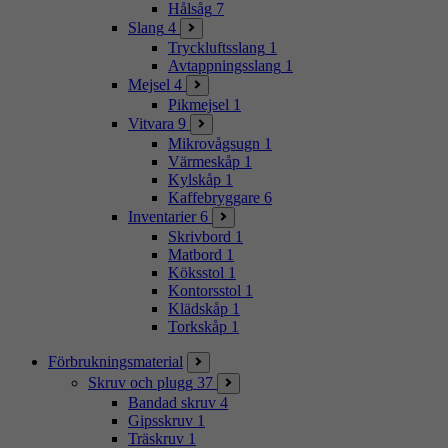
Hålsåg
7
Slang
4
Tryckluftsslang
1
Avtappningsslang
1
Mejsel
4
Pikmejsel
1
Vitvara
9
Mikrovågsugn
1
Värmeskåp
1
Kylskåp
1
Kaffebryggare
6
Inventarier
6
Skrivbord
1
Matbord
1
Köksstol
1
Kontorsstol
1
Klädskåp
1
Torkskåp
1
Förbrukningsmaterial
Skruv och plugg
37
Bandad skruv
4
Gipsskruv
1
Träskruv
1