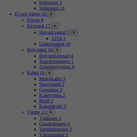
Häftpistol
3
Spikpistol
19
El och värme
92
Elverk
8
Elcentral
17
Huvudcentral
7
125A
1
Undercentral
10
Belysning
14
Belysningsmast
4
Transformatorer
1
Arbetsbelysning
9
Kabel
16
Motorkabel
3
Skarvsladd
2
Grenuttag
3
Kabelvinda
2
Rörål
2
Kabelskydd
3
Värme
21
Tjältinare
2
Gasolvärmare
4
Varmluftspistol
3
Värmemattor
1