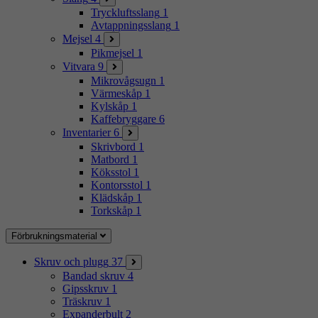
Tryckluftsslang
1
Avtappningsslang
1
Mejsel
4
Pikmejsel
1
Vitvara
9
Mikrovågsugn
1
Värmeskåp
1
Kylskåp
1
Kaffebryggare
6
Inventarier
6
Skrivbord
1
Matbord
1
Köksstol
1
Kontorsstol
1
Klädskåp
1
Torkskåp
1
Förbrukningsmaterial
Skruv och plugg
37
Bandad skruv
4
Gipsskruv
1
Träskruv
1
Expanderbult
2