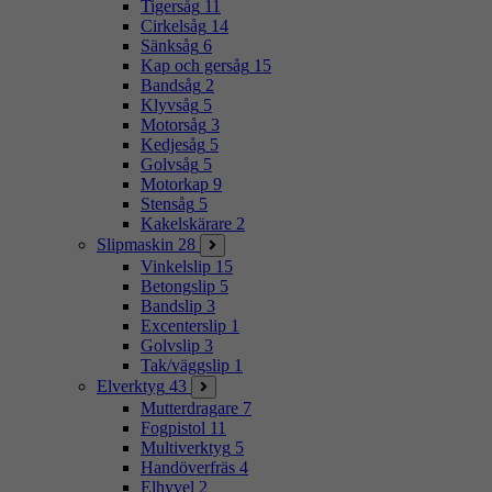
Tigersåg
11
Cirkelsåg
14
Sänksåg
6
Kap och gersåg
15
Bandsåg
2
Klyvsåg
5
Motorsåg
3
Kedjesåg
5
Golvsåg
5
Motorkap
9
Stensåg
5
Kakelskärare
2
Slipmaskin
28
Vinkelslip
15
Betongslip
5
Bandslip
3
Excenterslip
1
Golvslip
3
Tak/väggslip
1
Elverktyg
43
Mutterdragare
7
Fogpistol
11
Multiverktyg
5
Handöverfräs
4
Elhyvel
2