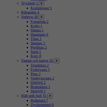
Tryckluft
5
Kompressor
5
Bilmaskin
4
Verktyg
38
Fogspruta
2
Kofot
1
Slägga
1
Hammare
6
Tång
2
Stensax
1
Profilsax
2
Spett
1
Kniv
8
Vagnar och kärror
20
Tegelpirra
2
Fodervagn
3
Pirra
2
Verktygsvagn
2
Dörrlyft
2
Brukskärra
1
Skivlyft
5
Häft spik bult
35
Bultpistol
7
Dyckertpistol
6