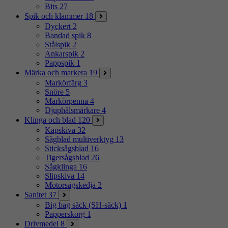
Bits
27
Spik och klammer
18
Dyckert
2
Bandad spik
8
Stålspik
2
Ankarspik
2
Pappspik
1
Märka och markera
19
Markörfärg
3
Snöre
5
Markörpenna
4
Djuphålsmärkare
4
Klinga och blad
120
Kapskiva
32
Sågblad multiverktyg
13
Sticksågsblad
16
Tigersågsblad
26
Sågklinga
16
Slipskiva
14
Motorsågskedja
2
Sanitet
37
Big bag säck (SH-säck)
1
Papperskorg
1
Drivmedel
8