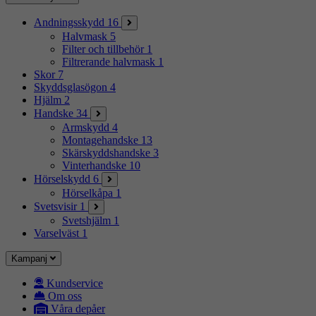
Andningsskydd
16
Halvmask
5
Filter och tillbehör
1
Filtrerande halvmask
1
Skor
7
Skyddsglasögon
4
Hjälm
2
Handske
34
Armskydd
4
Montagehandske
13
Skärskyddshandske
3
Vinterhandske
10
Hörselskydd
6
Hörselkåpa
1
Svetsvisir
1
Svetshjälm
1
Varselväst
1
Kampanj
Kundservice
Om oss
Våra depåer