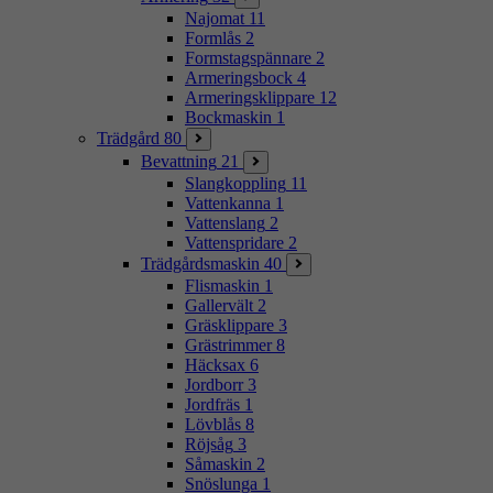
Najomat
11
Formlås
2
Formstagspännare
2
Armeringsbock
4
Armeringsklippare
12
Bockmaskin
1
Trädgård
80
Bevattning
21
Slangkoppling
11
Vattenkanna
1
Vattenslang
2
Vattenspridare
2
Trädgårdsmaskin
40
Flismaskin
1
Gallervält
2
Gräsklippare
3
Grästrimmer
8
Häcksax
6
Jordborr
3
Jordfräs
1
Lövblås
8
Röjsåg
3
Såmaskin
2
Snöslunga
1