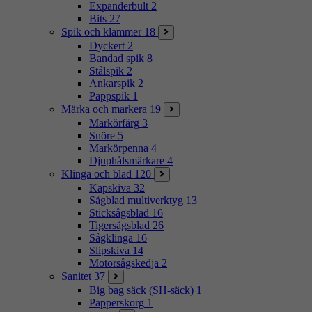
Expanderbult
2
Bits
27
Spik och klammer
18
Dyckert
2
Bandad spik
8
Stålspik
2
Ankarspik
2
Pappspik
1
Märka och markera
19
Markörfärg
3
Snöre
5
Markörpenna
4
Djuphålsmärkare
4
Klinga och blad
120
Kapskiva
32
Sågblad multiverktyg
13
Sticksågsblad
16
Tigersågsblad
26
Sågklinga
16
Slipskiva
14
Motorsågskedja
2
Sanitet
37
Big bag säck (SH-säck)
1
Papperskorg
1