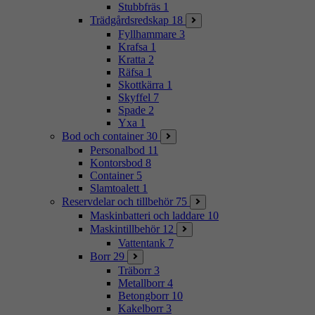
Stubbfräs
1
Trädgårdsredskap
18
Fyllhammare
3
Krafsa
1
Kratta
2
Räfsa
1
Skottkärra
1
Skyffel
7
Spade
2
Yxa
1
Bod och container
30
Personalbod
11
Kontorsbod
8
Container
5
Slamtoalett
1
Reservdelar och tillbehör
75
Maskinbatteri och laddare
10
Maskintillbehör
12
Vattentank
7
Borr
29
Träborr
3
Metallborr
4
Betongborr
10
Kakelborr
3