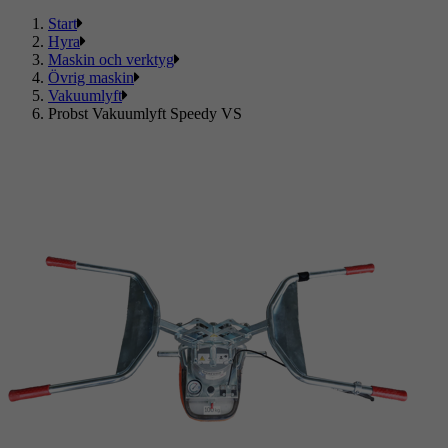
Start
Hyra
Maskin och verktyg
Övrig maskin
Vakuumlyft
Probst Vakuumlyft Speedy VS