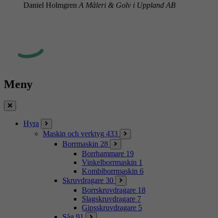
Daniel Holmgren
A Måleri & Golv i Uppland AB
Meny
Stäng
Hyra
Maskin och verktyg
433
Borrmaskin
28
Borrhammare
19
Vinkelborrmaskin
1
Kombiborrmaskin
6
Skruvdragare
30
Borrskruvdragare
18
Slagskruvdragare
7
Gipsskruvdragare
5
Såg
91