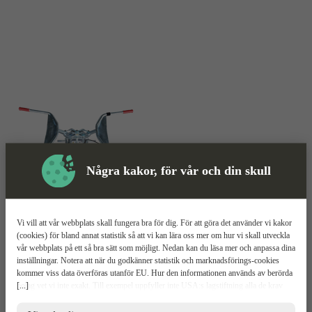
Några kakor, för vår och din skull
Vakuumlyft
Mer information
Vi vill att vår webbplats skall fungera bra för dig. För att göra det använder vi kakor
(cookies) för bland annat statistik så att vi kan lära oss mer om hur vi skall utveckla
Probst Speedy VS
vår webbplats på ett så bra sätt som möjligt. Nedan kan du läsa mer och anpassa dina
inställningar. Notera att när du godkänner statistik och marknadsförings-cookies
kommer viss data överföras utanför EU. Hur den informationen används av berörda
Fäster snabbt – under en sekund
[...]
bolag vet vi inte exakt. Till exempel uppfyller inte USA:s lagstiftning alla de krav
Fäster även på porösa ytor
gällande hantering av personuppgifter som ställs inom EU, vilket kan innebära vissa
2000W effekt
risker för dina personuppgifter. De berörda bolagen måste lämna över uppgifter till