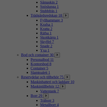
Såmaskin
2
Snöslunga
1
Stubbfräs
1
Trädgårdsredskap
18
Fyllhammare
3
Krafsa
1
Kratta
2
Räfsa
1
Skottkärra
1
Skyffel
7
Spade
2
Yxa
1
Bod och container
30
Personalbod
11
Kontorsbod
8
Container
5
Slamtoalett
1
Reservdelar och tillbehör
75
Maskinbatteri och laddare
10
Maskintillbehör
12
Vattentank
7
Borr
29
Träborr
3
Metallborr
4