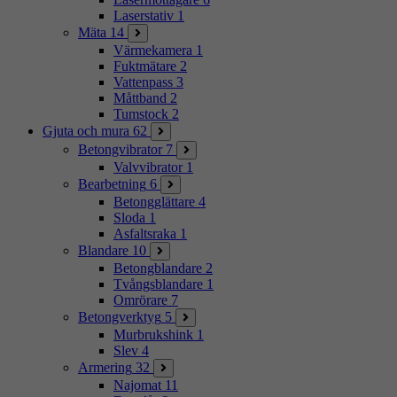
Laserstativ
1
Mäta
14
Värmekamera
1
Fuktmätare
2
Vattenpass
3
Måttband
2
Tumstock
2
Gjuta och mura
62
Betongvibrator
7
Valvvibrator
1
Bearbetning
6
Betongglättare
4
Sloda
1
Asfaltsraka
1
Blandare
10
Betongblandare
2
Tvångsblandare
1
Omrörare
7
Betongverktyg
5
Murbrukshink
1
Slev
4
Armering
32
Najomat
11