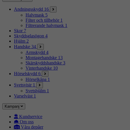
Andningsskydd
16
Halvmask
5
Filter och tillbehör
1
Filtrerande halvmask
1
Skor
7
Skyddsglasögon
4
Hjälm
2
Handske
34
Armskydd
4
Montagehandske
13
Skärskyddshandske
3
Vinterhandske
10
Hörselskydd
6
Hörselkåpa
1
Svetsvisir
1
Svetshjälm
1
Varselväst
1
Kampanj
Kundservice
Om oss
Våra depåer