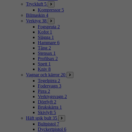
Tryckluft
5
Kompressor
5
Bilmaskin
4
Verktyg
38
Fogspruta
2
Kofot
1
Slägga
1
Hammare
6
Tång
2
Stensax
1
Profilsax
2
Spett
1
Kniv
8
Vagnar och kärror
20
Tegelpirra
2
Fodervagn
3
Pirra
2
Verktygsvagn
2
Dörrlyft
2
Brukskärra
1
Skivlyft
5
Häft spik bult
35
Bultpistol
7
Dyckertpistol
6