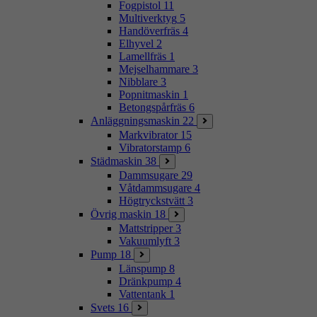
Fogpistol
11
Multiverktyg
5
Handöverfräs
4
Elhyvel
2
Lamellfräs
1
Mejselhammare
3
Nibblare
3
Popnitmaskin
1
Betongspårfräs
6
Anläggningsmaskin
22
Markvibrator
15
Vibratorstamp
6
Städmaskin
38
Dammsugare
29
Våtdammsugare
4
Högtryckstvätt
3
Övrig maskin
18
Mattstripper
3
Vakuumlyft
3
Pump
18
Länspump
8
Dränkpump
4
Vattentank
1
Svets
16