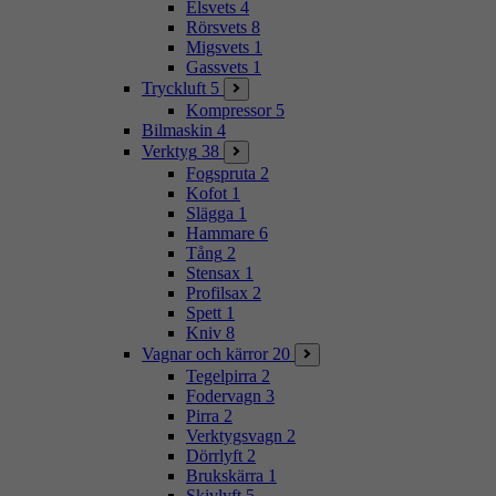
Elsvets
4
Rörsvets
8
Migsvets
1
Gassvets
1
Tryckluft
5
Kompressor
5
Bilmaskin
4
Verktyg
38
Fogspruta
2
Kofot
1
Slägga
1
Hammare
6
Tång
2
Stensax
1
Profilsax
2
Spett
1
Kniv
8
Vagnar och kärror
20
Tegelpirra
2
Fodervagn
3
Pirra
2
Verktygsvagn
2
Dörrlyft
2
Brukskärra
1
Skivlyft
5