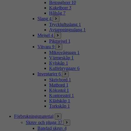
Betongborr
10
Kakelborr
3
Hålsåg
7
Slang
4
Tryckluftsslang
1
Avtappningsslang
1
Mejsel
4
Pikmejsel
1
Vitvara
9
Mikrovågsugn
1
Värmeskåp
1
Kylskåp
1
Kaffebryggare
6
Inventarier
6
Skrivbord
1
Matbord
1
Köksstol
1
Kontorsstol
1
Klädskåp
1
Torkskåp
1
Förbrukningsmaterial
Skruv och plugg
37
Bandad skruv
4