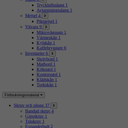
Tryckluftsslang
1
Avtappningsslang
1
Mejsel
4
Pikmejsel
1
Vitvara
9
Mikrovågsugn
1
Värmeskåp
1
Kylskåp
1
Kaffebryggare
6
Inventarier
6
Skrivbord
1
Matbord
1
Köksstol
1
Kontorsstol
1
Klädskåp
1
Torkskåp
1
Förbrukningsmaterial
Skruv och plugg
37
Bandad skruv
4
Gipsskruv
1
Träskruv
1
Expanderbult
2