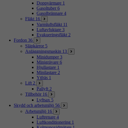
Doppvärmare
1
Gasoltuber
6
Gasolbrännare
4
Fläkt
16
Varmluftsfläkt
11
Luftavfuktare
3
Evakueringsfläkt
2
Fordon
36
Släpkärror
5
Anläggningsmaskin
13
Minidumper
3
Minigrävare
6
Hjullastare
1
Minilastare
2
Ytfräs
1
Lift
2
Pallyft
2
Tillbehör
16
Lyftsax
5
Skydd och arbetsmiljö
56
Arbetsmiljö
16
Luftrenare
4
Luftkonditionering
1
Kolmonoxidmätare
1