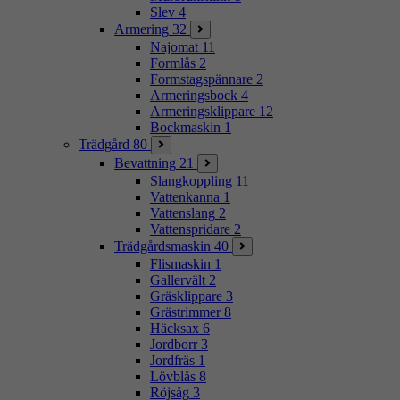
Slev
4
Armering
32
Najomat
11
Formlås
2
Formstagspännare
2
Armeringsbock
4
Armeringsklippare
12
Bockmaskin
1
Trädgård
80
Bevattning
21
Slangkoppling
11
Vattenkanna
1
Vattenslang
2
Vattenspridare
2
Trädgårdsmaskin
40
Flismaskin
1
Gallervält
2
Gräsklippare
3
Grästrimmer
8
Häcksax
6
Jordborr
3
Jordfräs
1
Lövblås
8
Röjsåg
3