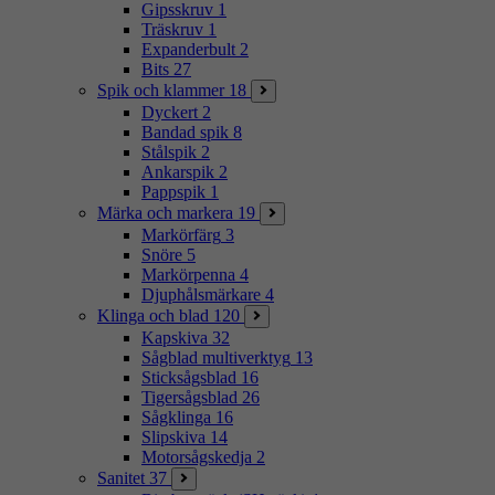
Gipsskruv
1
Träskruv
1
Expanderbult
2
Bits
27
Spik och klammer
18
Dyckert
2
Bandad spik
8
Stålspik
2
Ankarspik
2
Pappspik
1
Märka och markera
19
Markörfärg
3
Snöre
5
Markörpenna
4
Djuphålsmärkare
4
Klinga och blad
120
Kapskiva
32
Sågblad multiverktyg
13
Sticksågsblad
16
Tigersågsblad
26
Sågklinga
16
Slipskiva
14
Motorsågskedja
2
Sanitet
37