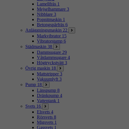
Lamellfräs
1
Mejselhammare
3
Nibblare
3
Popnitmaskin
1
Betongspårfräs
6
Anläggningsmaskin
22
Markvibrator
15
Vibratorstamp
6
Städmaskin
38
Dammsugare
29
Våtdammsugare
4
Högtryckstvätt
3
Övrig maskin
18
Mattstripper
3
Vakuumlyft
3
Pump
18
Länspump
8
Dränkpump
4
Vattentank
1
Svets
16
Elsvets
4
Rörsvets
8
Migsvets
1
Gassvets
1