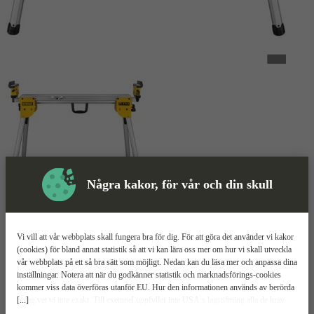
Några kakor, för vår och din skull
Sågbord
Mer information
Vi vill att vår webbplats skall fungera bra för dig. För att göra det använder vi kakor
Dewalt DE 7033
(cookies) för bland annat statistik så att vi kan lära oss mer om hur vi skall utveckla
vår webbplats på ett så bra sätt som möjligt. Nedan kan du läsa mer och anpassa dina
inställningar. Notera att när du godkänner statistik och marknadsförings-cookies
Otroligt kompakt, 1,1 m ihopfällt
kommer viss data överföras utanför EU. Hur den informationen används av berörda
180 kg maxlast
[...]
bolag vet vi inte exakt. Till exempel uppfyller inte USA:s lagstiftning alla de krav
Gjord i aluminium
gällande hantering av personuppgifter som ställs inom EU, vilket kan innebära vissa