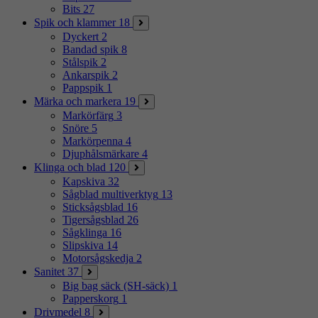
Bits
27
Spik och klammer
18
Dyckert
2
Bandad spik
8
Stålspik
2
Ankarspik
2
Pappspik
1
Märka och markera
19
Markörfärg
3
Snöre
5
Markörpenna
4
Djuphålsmärkare
4
Klinga och blad
120
Kapskiva
32
Sågblad multiverktyg
13
Sticksågsblad
16
Tigersågsblad
26
Sågklinga
16
Slipskiva
14
Motorsågskedja
2
Sanitet
37
Big bag säck (SH-säck)
1
Papperskorg
1
Drivmedel
8