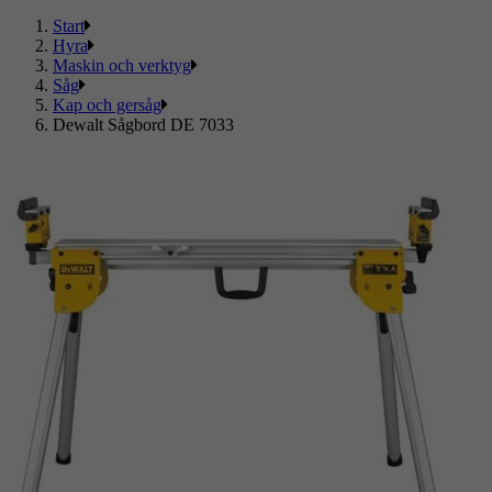
Start
Hyra
Maskin och verktyg
Såg
Kap och gersåg
Dewalt Sågbord DE 7033