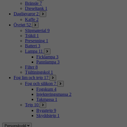
Bränsle
7
Dieseltank
1
Dagligvaror
2
Kaffe
2
Övrigt
52
Slipmaterial
9
Träkil
1
Presenning
1
Batteri
3
Lampa
11
Ficklampa
3
Pannlampa
3
Filter
8
Tjältiningskol
1
Fog lim och tejp
17
Fog och silikon
7
Fogskum
4
Injekteringsmassa
2
Takmassa
1
Tejp
10
Byggtejp
9
Skyddstejp
1
Personskydd