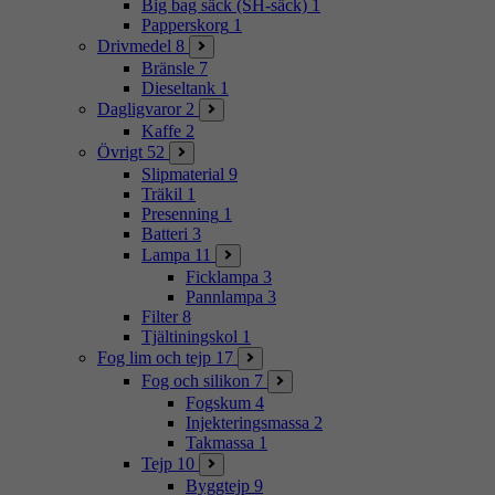
Big bag säck (SH-säck)
1
Papperskorg
1
Drivmedel
8
Bränsle
7
Dieseltank
1
Dagligvaror
2
Kaffe
2
Övrigt
52
Slipmaterial
9
Träkil
1
Presenning
1
Batteri
3
Lampa
11
Ficklampa
3
Pannlampa
3
Filter
8
Tjältiningskol
1
Fog lim och tejp
17
Fog och silikon
7
Fogskum
4
Injekteringsmassa
2
Takmassa
1
Tejp
10
Byggtejp
9