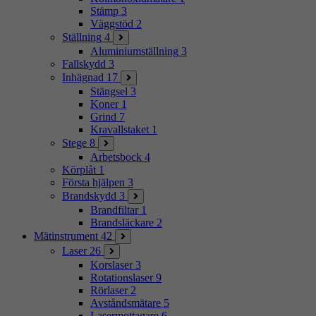
Stämp
3
Väggstöd
2
Ställning
4
Aluminiumställning
3
Fallskydd
3
Inhägnad
17
Stängsel
3
Koner
1
Grind
7
Kravallstaket
1
Stege
8
Arbetsbock
4
Körplåt
1
Första hjälpen
3
Brandskydd
3
Brandfiltar
1
Brandsläckare
2
Mätinstrument
42
Laser
26
Korslaser
3
Rotationslaser
9
Rörlaser
2
Avståndsmätare
5
Lasermottagare
6