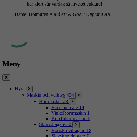
har gjort vår vardag så mycket enklare!
Daniel Holmgren
A Måleri & Golv i Uppland AB
Meny
Stäng
Hyra
Maskin och verktyg
434
Borrmaskin
28
Borrhammare
19
Vinkelborrmaskin
1
Kombiborrmaskin
6
Skruvdragare
30
Borrskruvdragare
18
Slagskruvdragare
7