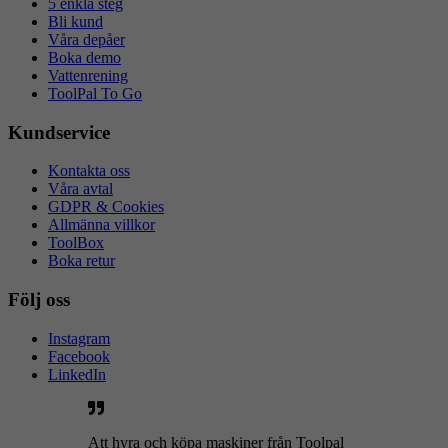
5 enkla steg
Bli kund
Våra depåer
Boka demo
Vattenrening
ToolPal To Go
Kundservice
Kontakta oss
Våra avtal
GDPR & Cookies
Allmänna villkor
ToolBox
Boka retur
Följ oss
Instagram
Facebook
LinkedIn
Att hyra och köpa maskiner från Toolpal