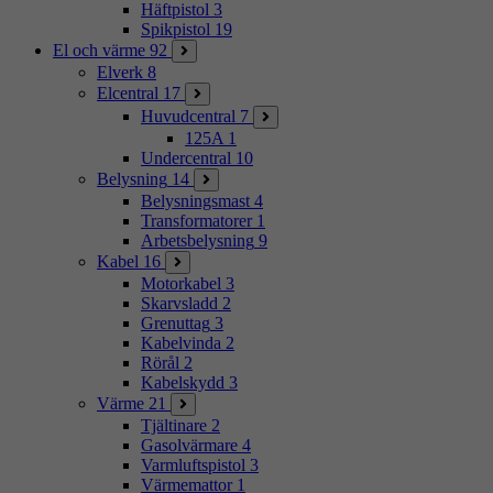
Häftpistol
3
Spikpistol
19
El och värme
92
Elverk
8
Elcentral
17
Huvudcentral
7
125A
1
Undercentral
10
Belysning
14
Belysningsmast
4
Transformatorer
1
Arbetsbelysning
9
Kabel
16
Motorkabel
3
Skarvsladd
2
Grenuttag
3
Kabelvinda
2
Rörål
2
Kabelskydd
3
Värme
21
Tjältinare
2
Gasolvärmare
4
Varmluftspistol
3
Värmemattor
1