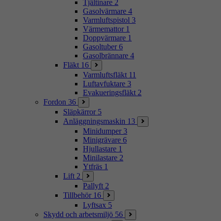
Tjältinare
2
Gasolvärmare
4
Varmluftspistol
3
Värmemattor
1
Doppvärmare
1
Gasoltuber
6
Gasolbrännare
4
Fläkt
16
Varmluftsfläkt
11
Luftavfuktare
3
Evakueringsfläkt
2
Fordon
36
Släpkärror
5
Anläggningsmaskin
13
Minidumper
3
Minigrävare
6
Hjullastare
1
Minilastare
2
Ytfräs
1
Lift
2
Pallyft
2
Tillbehör
16
Lyftsax
5
Skydd och arbetsmiljö
56