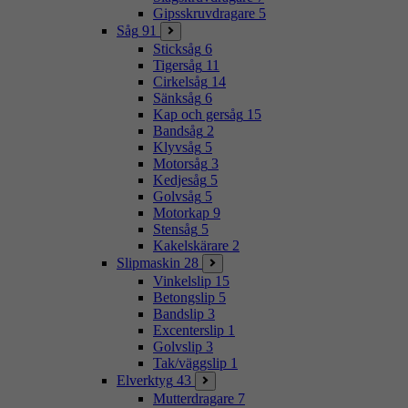
Gipsskruvdragare
5
Såg
91
Sticksåg
6
Tigersåg
11
Cirkelsåg
14
Sänksåg
6
Kap och gersåg
15
Bandsåg
2
Klyvsåg
5
Motorsåg
3
Kedjesåg
5
Golvsåg
5
Motorkap
9
Stensåg
5
Kakelskärare
2
Slipmaskin
28
Vinkelslip
15
Betongslip
5
Bandslip
3
Excenterslip
1
Golvslip
3
Tak/väggslip
1
Elverktyg
43
Mutterdragare
7