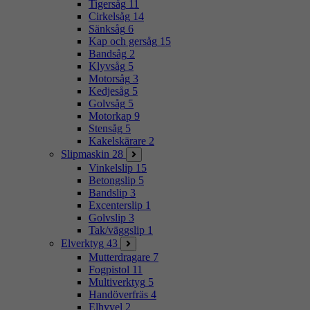
Tigersåg
11
Cirkelsåg
14
Sänksåg
6
Kap och gersåg
15
Bandsåg
2
Klyvsåg
5
Motorsåg
3
Kedjesåg
5
Golvsåg
5
Motorkap
9
Stensåg
5
Kakelskärare
2
Slipmaskin
28
Vinkelslip
15
Betongslip
5
Bandslip
3
Excenterslip
1
Golvslip
3
Tak/väggslip
1
Elverktyg
43
Mutterdragare
7
Fogpistol
11
Multiverktyg
5
Handöverfräs
4
Elhyvel
2