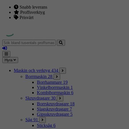
Snabb leverans
Proffsverktyg
Prisvärt
Sök
bland
Logga
tusentals
in
proffsmaskiner
Mina
Meny
Hyra
sidor
Maskin och verktyg
434
Borrmaskin
28
Borrhammare
19
Vinkelborrmaskin
1
Kombiborrmaskin
6
Skruvdragare
30
Borrskruvdragare
18
Slagskruvdragare
7
Gipsskruvdragare
5
Såg
91
Sticksåg
6