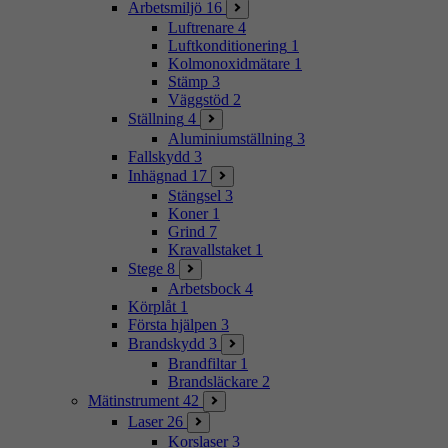
Arbetsmiljö
16
Luftrenare
4
Luftkonditionering
1
Kolmonoxidmätare
1
Stämp
3
Väggstöd
2
Ställning
4
Aluminiumställning
3
Fallskydd
3
Inhägnad
17
Stängsel
3
Koner
1
Grind
7
Kravallstaket
1
Stege
8
Arbetsbock
4
Körplåt
1
Första hjälpen
3
Brandskydd
3
Brandfiltar
1
Brandsläckare
2
Mätinstrument
42
Laser
26
Korslaser
3