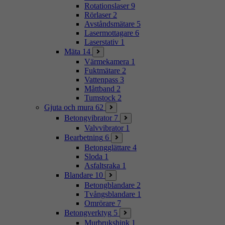
Rotationslaser
9
Rörlaser
2
Avståndsmätare
5
Lasermottagare
6
Laserstativ
1
Mäta
14
Värmekamera
1
Fuktmätare
2
Vattenpass
3
Måttband
2
Tumstock
2
Gjuta och mura
62
Betongvibrator
7
Valvvibrator
1
Bearbetning
6
Betongglättare
4
Sloda
1
Asfaltsraka
1
Blandare
10
Betongblandare
2
Tvångsblandare
1
Omrörare
7
Betongverktyg
5
Murbrukshink
1