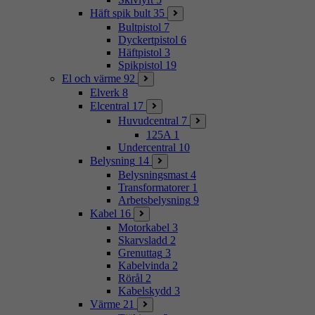
Häft spik bult
35
Bultpistol
7
Dyckertpistol
6
Häftpistol
3
Spikpistol
19
El och värme
92
Elverk
8
Elcentral
17
Huvudcentral
7
125A
1
Undercentral
10
Belysning
14
Belysningsmast
4
Transformatorer
1
Arbetsbelysning
9
Kabel
16
Motorkabel
3
Skarvsladd
2
Grenuttag
3
Kabelvinda
2
Rörål
2
Kabelskydd
3
Värme
21