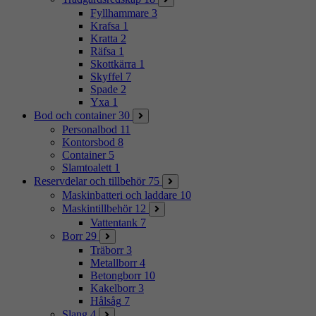
Fyllhammare
3
Krafsa
1
Kratta
2
Räfsa
1
Skottkärra
1
Skyffel
7
Spade
2
Yxa
1
Bod och container
30
Personalbod
11
Kontorsbod
8
Container
5
Slamtoalett
1
Reservdelar och tillbehör
75
Maskinbatteri och laddare
10
Maskintillbehör
12
Vattentank
7
Borr
29
Träborr
3
Metallborr
4
Betongborr
10
Kakelborr
3
Hålsåg
7
Slang
4