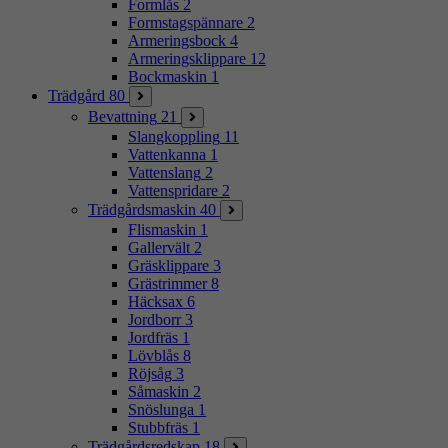
Formlås
2
Formstagspännare
2
Armeringsbock
4
Armeringsklippare
12
Bockmaskin
1
Trädgård
80
Bevattning
21
Slangkoppling
11
Vattenkanna
1
Vattenslang
2
Vattenspridare
2
Trädgårdsmaskin
40
Flismaskin
1
Gallervält
2
Gräsklippare
3
Grästrimmer
8
Häcksax
6
Jordborr
3
Jordfräs
1
Lövblås
8
Röjsåg
3
Såmaskin
2
Snöslunga
1
Stubbfräs
1
Trädgårdsredskap
18