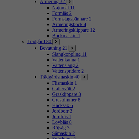
Armering
32
Najomat
11
Formlås
2
Formstagspännare
2
Armeringsbock
4
Armeringsklippare
12
Bockmaskin
1
Trädgård
80
Bevattning
21
Slangkoppling
11
Vattenkanna
1
Vattenslang
2
Vattenspridare
2
Trädgårdsmaskin
40
Flismaskin
1
Gallervält
2
Gräsklippare
3
Grästrimmer
8
Häcksax
6
Jordborr
3
Jordfräs
1
Lövblås
8
Röjsåg
3
Såmaskin
2
Snöslunga
1