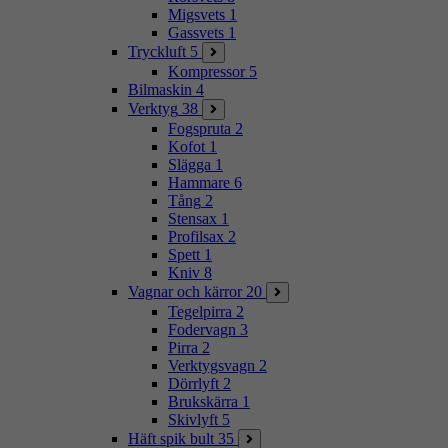
Migsvets
1
Gassvets
1
Tryckluft
5
Kompressor
5
Bilmaskin
4
Verktyg
38
Fogspruta
2
Kofot
1
Slägga
1
Hammare
6
Tång
2
Stensax
1
Profilsax
2
Spett
1
Kniv
8
Vagnar och kärror
20
Tegelpirra
2
Fodervagn
3
Pirra
2
Verktygsvagn
2
Dörrlyft
2
Brukskärra
1
Skivlyft
5
Häft spik bult
35