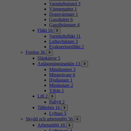
Varmluftspistol
3
Värmemattor
1
Doppvärmare
1
Gasoltuber
6
Gasolbrännare
4
Fläkt
16
Varmluftsfläkt
11
Luftavfuktare
3
Evakueringsfläkt
2
Fordon
36
Släpkärror
5
Anläggningsmaskin
13
Minidumper
3
Minigrävare
6
Hjullastare
1
Minilastare
2
Ytfräs
1
Lift
2
Pallyft
2
Tillbehör
16
Lyftsax
5
Skydd och arbetsmiljö
56
Arbetsmiljö
16
Luftrenare
4