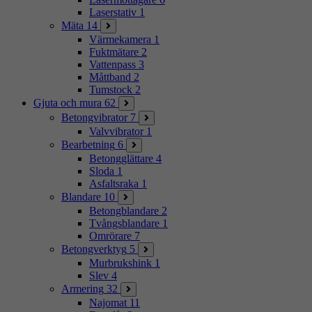
Laserstativ
1
Mäta
14
Värmekamera
1
Fuktmätare
2
Vattenpass
3
Måttband
2
Tumstock
2
Gjuta och mura
62
Betongvibrator
7
Valvvibrator
1
Bearbetning
6
Betongglättare
4
Sloda
1
Asfaltsraka
1
Blandare
10
Betongblandare
2
Tvångsblandare
1
Omrörare
7
Betongverktyg
5
Murbrukshink
1
Slev
4
Armering
32
Najomat
11