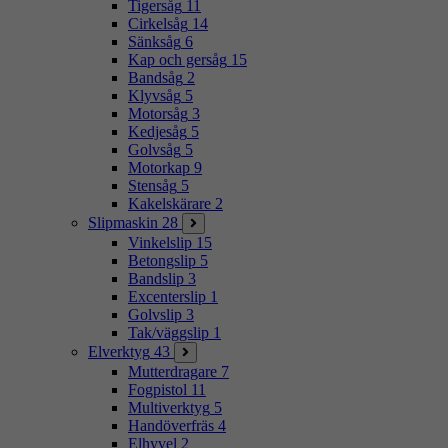
Tigersåg
11
Cirkelsåg
14
Sänksåg
6
Kap och gersåg
15
Bandsåg
2
Klyvsåg
5
Motorsåg
3
Kedjesåg
5
Golvsåg
5
Motorkap
9
Stensåg
5
Kakelskärare
2
Slipmaskin
28
Vinkelslip
15
Betongslip
5
Bandslip
3
Excenterslip
1
Golvslip
3
Tak/väggslip
1
Elverktyg
43
Mutterdragare
7
Fogpistol
11
Multiverktyg
5
Handöverfräs
4
Elhyvel
2