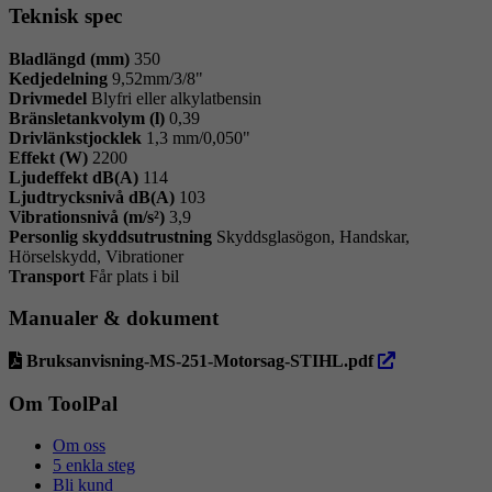
Teknisk spec
Bladlängd (mm)
350
Kedjedelning
9,52mm/3/8"
Drivmedel
Blyfri eller alkylatbensin
Bränsletankvolym (l)
0,39
Drivlänkstjocklek
1,3 mm/0,050"
Effekt (W)
2200
Ljudeffekt dB(A)
114
Ljudtrycksnivå dB(A)
103
Vibrationsnivå (m/s²)
3,9
Personlig skyddsutrustning
Skyddsglasögon, Handskar,
Hörselskydd, Vibrationer
Transport
Får plats i bil
Manualer & dokument
öppna
Bruksanvisning-MS-251-Motorsag-STIHL.pdf
i
ny
Om ToolPal
flik
Om oss
5 enkla steg
Bli kund