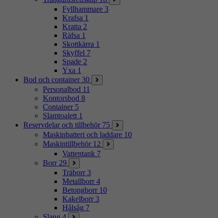
Fyllhammare
3
Krafsa
1
Kratta
2
Räfsa
1
Skottkärra
1
Skyffel
7
Spade
2
Yxa
1
Bod och container
30
Personalbod
11
Kontorsbod
8
Container
5
Slamtoalett
1
Reservdelar och tillbehör
75
Maskinbatteri och laddare
10
Maskintillbehör
12
Vattentank
7
Borr
29
Träborr
3
Metallborr
4
Betongborr
10
Kakelborr
3
Hålsåg
7
Slang
4