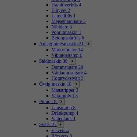
Handöverfräs
4
Elhyvel
2
Lamellfräs
1
Mejselhammare
3
Nibblare
3
Popnitmaskin
1
Betongspårfräs
6
Anläggningsmaskin
21
Markvibrator
14
Vibratorstamp
6
Städmaskin
38
Dammsugare
29
Våtdammsugare
4
Högtryckstvätt
3
Övrig maskin
18
Mattstripper
3
Vakuumlyft
3
Pump
18
Länspump
8
Dränkpump
4
Vattentank
1
Svets
16
Elsvets
4
Rörsvets
8