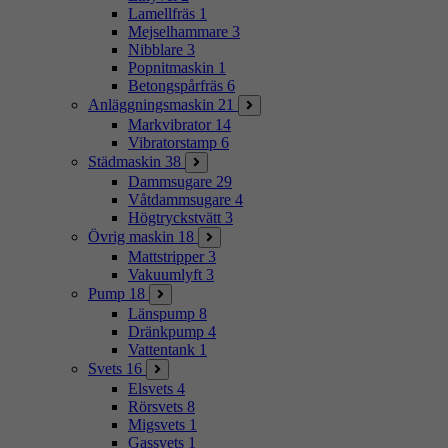
Lamellfräs
1
Mejselhammare
3
Nibblare
3
Popnitmaskin
1
Betongspårfräs
6
Anläggningsmaskin
21
Markvibrator
14
Vibratorstamp
6
Städmaskin
38
Dammsugare
29
Våtdammsugare
4
Högtryckstvätt
3
Övrig maskin
18
Mattstripper
3
Vakuumlyft
3
Pump
18
Länspump
8
Dränkpump
4
Vattentank
1
Svets
16
Elsvets
4
Rörsvets
8
Migsvets
1
Gassvets
1