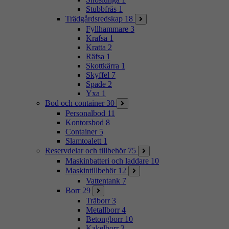
Stubbfräs
1
Trädgårdsredskap
18
Fyllhammare
3
Krafsa
1
Kratta
2
Räfsa
1
Skottkärra
1
Skyffel
7
Spade
2
Yxa
1
Bod och container
30
Personalbod
11
Kontorsbod
8
Container
5
Slamtoalett
1
Reservdelar och tillbehör
75
Maskinbatteri och laddare
10
Maskintillbehör
12
Vattentank
7
Borr
29
Träborr
3
Metallborr
4
Betongborr
10
Kakelborr
3