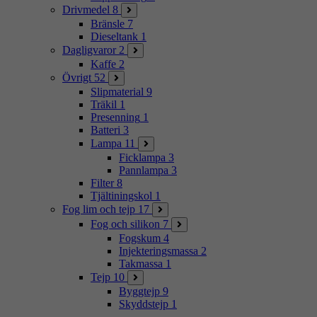
Drivmedel
8
Bränsle
7
Dieseltank
1
Dagligvaror
2
Kaffe
2
Övrigt
52
Slipmaterial
9
Träkil
1
Presenning
1
Batteri
3
Lampa
11
Ficklampa
3
Pannlampa
3
Filter
8
Tjältiningskol
1
Fog lim och tejp
17
Fog och silikon
7
Fogskum
4
Injekteringsmassa
2
Takmassa
1
Tejp
10
Byggtejp
9
Skyddstejp
1