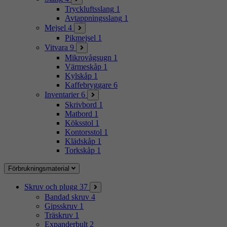
Tryckluftsslang
1
Avtappningsslang
1
Mejsel
4
Pikmejsel
1
Vitvara
9
Mikrovågsugn
1
Värmeskåp
1
Kylskåp
1
Kaffebryggare
6
Inventarier
6
Skrivbord
1
Matbord
1
Köksstol
1
Kontorsstol
1
Klädskåp
1
Torkskåp
1
Förbrukningsmaterial
Skruv och plugg
37
Bandad skruv
4
Gipsskruv
1
Träskruv
1
Expanderbult
2