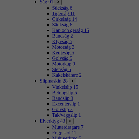
Såg
91
Sticksåg
6
Tigersåg
11
Cirkelsåg
14
Sänksåg
6
Kap och gersåg
15
Bandsåg
2
Klyvsåg
5
Motorsåg
3
Kedjesåg
5
Golvsåg
5
Motorkap
9
Stensåg
5
Kakelskärare
2
Slipmaskin
28
Vinkelslip
15
Betongslip
5
Bandslip
3
Excenterslip
1
Golvslip
3
Tak/väggslip
1
Elverktyg
43
Mutterdragare
7
Fogpistol
11
Multiverktyg
5