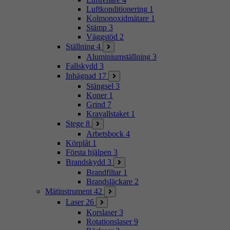
Luftkonditionering
1
Kolmonoxidmätare
1
Stämp
3
Väggstöd
2
Ställning
4
Aluminiumställning
3
Fallskydd
3
Inhägnad
17
Stängsel
3
Koner
1
Grind
7
Kravallstaket
1
Stege
8
Arbetsbock
4
Körplåt
1
Första hjälpen
3
Brandskydd
3
Brandfiltar
1
Brandsläckare
2
Mätinstrument
42
Laser
26
Korslaser
3
Rotationslaser
9