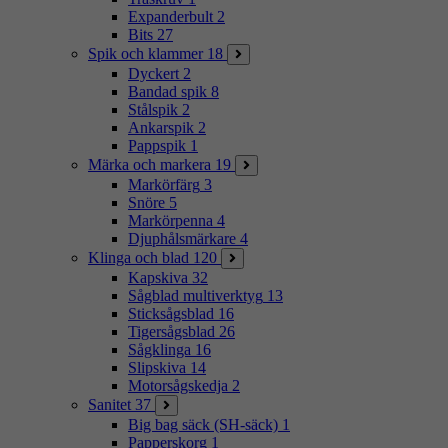
Expanderbult
2
Bits
27
Spik och klammer
18
Dyckert
2
Bandad spik
8
Stålspik
2
Ankarspik
2
Pappspik
1
Märka och markera
19
Markörfärg
3
Snöre
5
Markörpenna
4
Djuphålsmärkare
4
Klinga och blad
120
Kapskiva
32
Sågblad multiverktyg
13
Sticksågsblad
16
Tigersågsblad
26
Sågklinga
16
Slipskiva
14
Motorsågskedja
2
Sanitet
37
Big bag säck (SH-säck)
1
Papperskorg
1