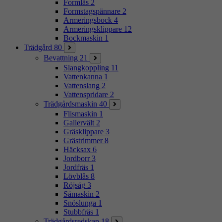
Formlås
2
Formstagspännare
2
Armeringsbock
4
Armeringsklippare
12
Bockmaskin
1
Trädgård
80
Bevattning
21
Slangkoppling
11
Vattenkanna
1
Vattenslang
2
Vattenspridare
2
Trädgårdsmaskin
40
Flismaskin
1
Gallervält
2
Gräsklippare
3
Grästrimmer
8
Häcksax
6
Jordborr
3
Jordfräs
1
Lövblås
8
Röjsåg
3
Såmaskin
2
Snöslunga
1
Stubbfräs
1
Trädgårdsredskap
18