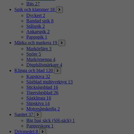
Bits
27
Spik och klammer
18
Dyckert
2
Bandad spik
8
Stålspik
2
Ankarspik
2
Pappspik
1
Märka och markera
19
Markörfärg
3
Snöre
5
Markörpenna
4
Djuphålsmärkare
4
Klinga och blad
120
Kapskiva
32
Sågblad multiverktyg
13
Sticksågsblad
16
Tigersågsblad
26
Sågklinga
16
Slipskiva
14
Motorsågskedja
2
Sanitet
37
Big bag säck (SH-säck)
1
Papperskorg
1
Drivmedel
8