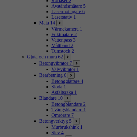
Rörlaser
2
Avståndsmätare
5
Lasermottagare
6
Laserstativ
1
Mäta
14
Värmekamera
1
Fuktmätare
2
Vattenpass
3
Måttband
2
Tumstock
2
Gjuta och mura
62
Betongvibrator
7
Valvvibrator
1
Bearbetning
6
Betongglättare
4
Sloda
1
Asfaltsraka
1
Blandare
10
Betongblandare
2
Tvångsblandare
1
Omrörare
7
Betongverktyg
5
Murbrukshink
1
Slev
4