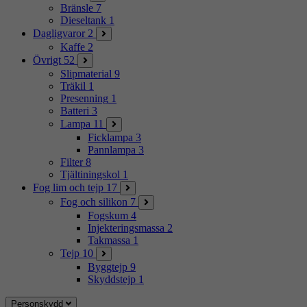
Bränsle
7
Dieseltank
1
Dagligvaror
2
Kaffe
2
Övrigt
52
Slipmaterial
9
Träkil
1
Presenning
1
Batteri
3
Lampa
11
Ficklampa
3
Pannlampa
3
Filter
8
Tjältiningskol
1
Fog lim och tejp
17
Fog och silikon
7
Fogskum
4
Injekteringsmassa
2
Takmassa
1
Tejp
10
Byggtejp
9
Skyddstejp
1
Personskydd