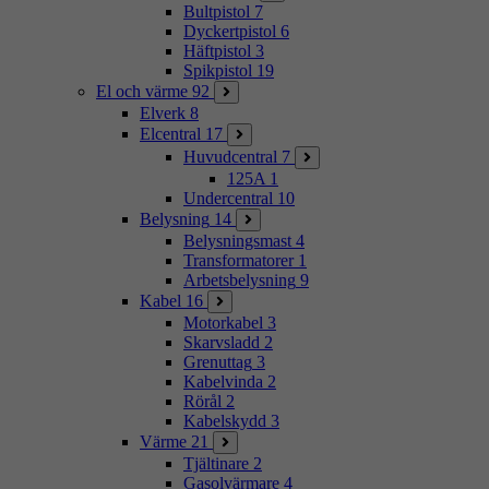
Bultpistol
7
Dyckertpistol
6
Häftpistol
3
Spikpistol
19
El och värme
92
Elverk
8
Elcentral
17
Huvudcentral
7
125A
1
Undercentral
10
Belysning
14
Belysningsmast
4
Transformatorer
1
Arbetsbelysning
9
Kabel
16
Motorkabel
3
Skarvsladd
2
Grenuttag
3
Kabelvinda
2
Rörål
2
Kabelskydd
3
Värme
21
Tjältinare
2
Gasolvärmare
4