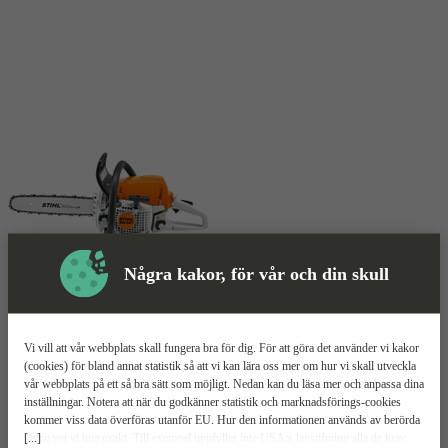
Några kakor, för vår och din skull
Skyddsutrustning
Vi vill att vår webbplats skall fungera bra för dig. För att göra det använder vi kakor
(cookies) för bland annat statistik så att vi kan lära oss mer om hur vi skall utveckla
vår webbplats på ett så bra sätt som möjligt. Nedan kan du läsa mer och anpassa dina
Motorsåg
Mer information
inställningar. Notera att när du godkänner statistik och marknadsförings-cookies
kommer viss data överföras utanför EU. Hur den informationen används av berörda
[...]
bolag vet vi inte exakt. Till exempel uppfyller inte USA:s lagstiftning alla de krav