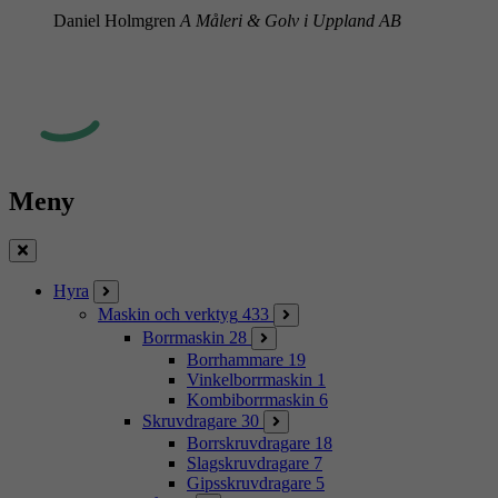
Daniel Holmgren
A Måleri & Golv i Uppland AB
Meny
Stäng
Hyra
Maskin och verktyg
433
Borrmaskin
28
Borrhammare
19
Vinkelborrmaskin
1
Kombiborrmaskin
6
Skruvdragare
30
Borrskruvdragare
18
Slagskruvdragare
7
Gipsskruvdragare
5