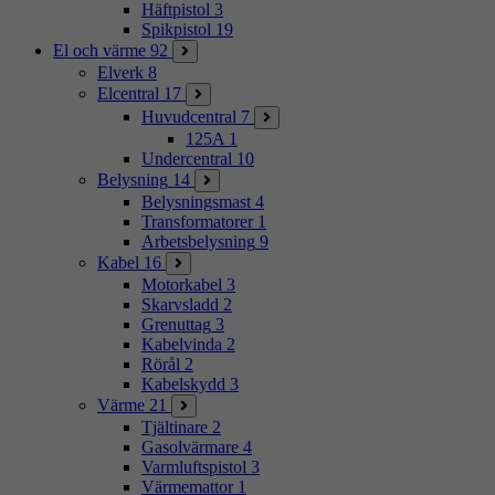
Häftpistol
3
Spikpistol
19
El och värme
92
Elverk
8
Elcentral
17
Huvudcentral
7
125A
1
Undercentral
10
Belysning
14
Belysningsmast
4
Transformatorer
1
Arbetsbelysning
9
Kabel
16
Motorkabel
3
Skarvsladd
2
Grenuttag
3
Kabelvinda
2
Rörål
2
Kabelskydd
3
Värme
21
Tjältinare
2
Gasolvärmare
4
Varmluftspistol
3
Värmemattor
1