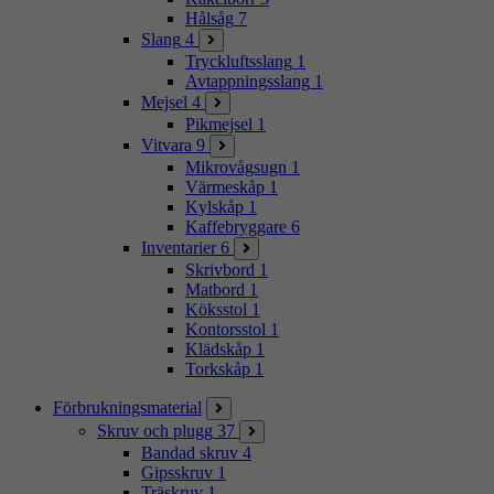
Hålsåg
7
Slang
4
Tryckluftsslang
1
Avtappningsslang
1
Mejsel
4
Pikmejsel
1
Vitvara
9
Mikrovågsugn
1
Värmeskåp
1
Kylskåp
1
Kaffebryggare
6
Inventarier
6
Skrivbord
1
Matbord
1
Köksstol
1
Kontorsstol
1
Klädskåp
1
Torkskåp
1
Förbrukningsmaterial
Skruv och plugg
37
Bandad skruv
4
Gipsskruv
1
Träskruv
1