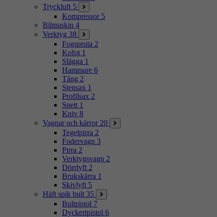
Tryckluft
5
Kompressor
5
Bilmaskin
4
Verktyg
38
Fogspruta
2
Kofot
1
Slägga
1
Hammare
6
Tång
2
Stensax
1
Profilsax
2
Spett
1
Kniv
8
Vagnar och kärror
20
Tegelpirra
2
Fodervagn
3
Pirra
2
Verktygsvagn
2
Dörrlyft
2
Brukskärra
1
Skivlyft
5
Häft spik bult
35
Bultpistol
7
Dyckertpistol
6