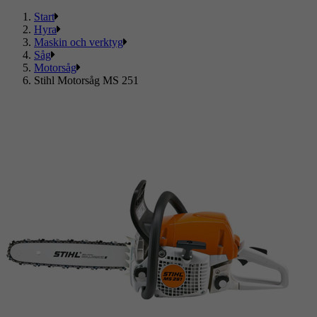
Start
Hyra
Maskin och verktyg
Såg
Motorsåg
Stihl Motorsåg MS 251