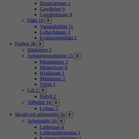
Doppvärmare
1
Gasoltuber
6
Gasolbrännare
4
Fläkt
16
Varmluftsfläkt
11
Luftavfuktare
3
Evakueringsfläkt
2
Fordon
36
Släpkärror
5
Anläggningsmaskin
13
Minidumper
3
Minigrävare
6
Hjullastare
1
Minilastare
2
Ytfräs
1
Lift
2
Pallyft
2
Tillbehör
16
Lyftsax
5
Skydd och arbetsmiljö
56
Arbetsmiljö
16
Luftrenare
4
Luftkonditionering
1
Kolmonoxidmätare
1