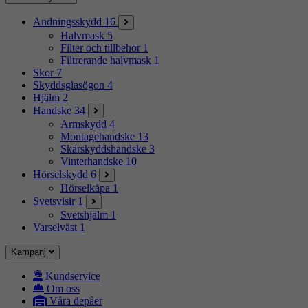
Andningsskydd
16
Halvmask
5
Filter och tillbehör
1
Filtrerande halvmask
1
Skor
7
Skyddsglasögon
4
Hjälm
2
Handske
34
Armskydd
4
Montagehandske
13
Skärskyddshandske
3
Vinterhandske
10
Hörselskydd
6
Hörselkåpa
1
Svetsvisir
1
Svetshjälm
1
Varselväst
1
Kampanj
Kundservice
Om oss
Våra depåer