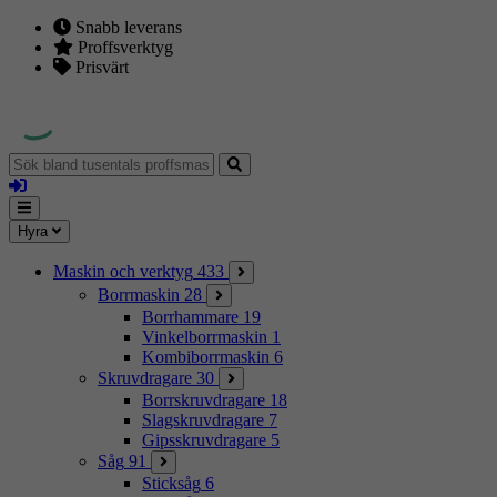
Snabb leverans
Proffsverktyg
Prisvärt
Sök
bland
Logga
tusentals
in
proffsmaskiner
Mina
Meny
Hyra
sidor
Maskin och verktyg
433
Borrmaskin
28
Borrhammare
19
Vinkelborrmaskin
1
Kombiborrmaskin
6
Skruvdragare
30
Borrskruvdragare
18
Slagskruvdragare
7
Gipsskruvdragare
5
Såg
91
Sticksåg
6