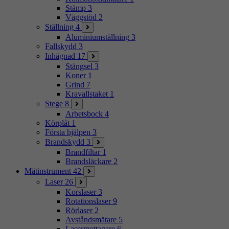
Stämp
3
Väggstöd
2
Ställning
4
Aluminiumställning
3
Fallskydd
3
Inhägnad
17
Stängsel
3
Koner
1
Grind
7
Kravallstaket
1
Stege
8
Arbetsbock
4
Körplåt
1
Första hjälpen
3
Brandskydd
3
Brandfiltar
1
Brandsläckare
2
Mätinstrument
42
Laser
26
Korslaser
3
Rotationslaser
9
Rörlaser
2
Avståndsmätare
5
Lasermottagare
6