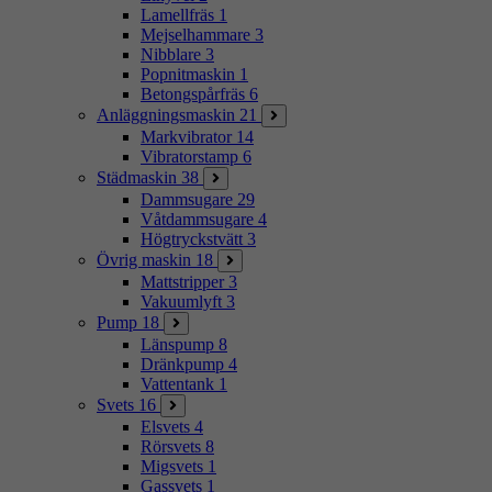
Lamellfräs
1
Mejselhammare
3
Nibblare
3
Popnitmaskin
1
Betongspårfräs
6
Anläggningsmaskin
21
Markvibrator
14
Vibratorstamp
6
Städmaskin
38
Dammsugare
29
Våtdammsugare
4
Högtryckstvätt
3
Övrig maskin
18
Mattstripper
3
Vakuumlyft
3
Pump
18
Länspump
8
Dränkpump
4
Vattentank
1
Svets
16
Elsvets
4
Rörsvets
8
Migsvets
1
Gassvets
1