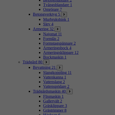
Betongblandare
2
Tvångsblandare
1
Omrörare
7
Betongverktyg
5
Murbrukshink
1
Slev
4
Armering
32
Najomat
11
Formlås
2
Formstagspännare
2
Armeringsbock
4
Armeringsklippare
12
Bockmaskin
1
Trädgård
80
Bevattning
21
Slangkoppling
11
Vattenkanna
1
Vattenslang
2
Vattenspridare
2
Trädgårdsmaskin
40
Flismaskin
1
Gallervält
2
Gräsklippare
3
Grästrimmer
8
Häcksax
6