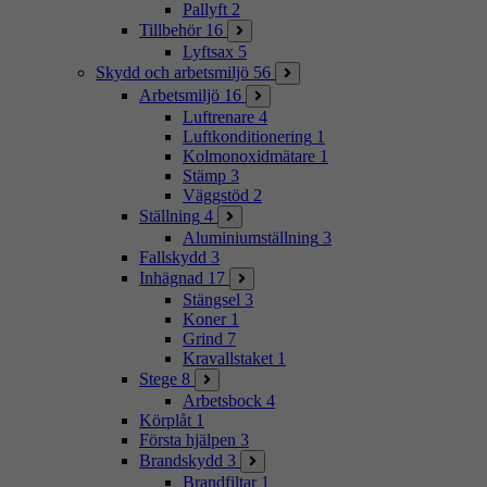
Pallyft
2
Tillbehör
16
Lyftsax
5
Skydd och arbetsmiljö
56
Arbetsmiljö
16
Luftrenare
4
Luftkonditionering
1
Kolmonoxidmätare
1
Stämp
3
Väggstöd
2
Ställning
4
Aluminiumställning
3
Fallskydd
3
Inhägnad
17
Stängsel
3
Koner
1
Grind
7
Kravallstaket
1
Stege
8
Arbetsbock
4
Körplåt
1
Första hjälpen
3
Brandskydd
3
Brandfiltar
1