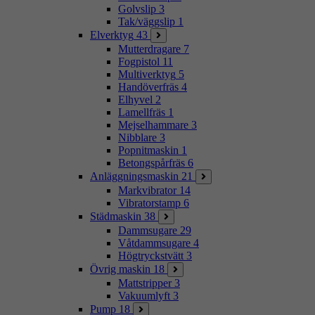
Golvslip
3
Tak/väggslip
1
Elverktyg
43
Mutterdragare
7
Fogpistol
11
Multiverktyg
5
Handöverfräs
4
Elhyvel
2
Lamellfräs
1
Mejselhammare
3
Nibblare
3
Popnitmaskin
1
Betongspårfräs
6
Anläggningsmaskin
21
Markvibrator
14
Vibratorstamp
6
Städmaskin
38
Dammsugare
29
Våtdammsugare
4
Högtryckstvätt
3
Övrig maskin
18
Mattstripper
3
Vakuumlyft
3
Pump
18