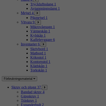
Tryckluftsslang
1
Avtappningsslang
1
Mejsel
4
Pikmejsel
1
Vitvara
9
Mikrovågsugn
1
Värmeskåp
1
Kylskåp
1
Kaffebryggare
6
Inventarier
6
Skrivbord
1
Matbord
1
Köksstol
1
Kontorsstol
1
Klädskåp
1
Torkskåp
1
Förbrukningsmaterial
Skruv och plugg
37
Bandad skruv
4
Gipsskruv
1
Träskruv
1
Expanderbult
2