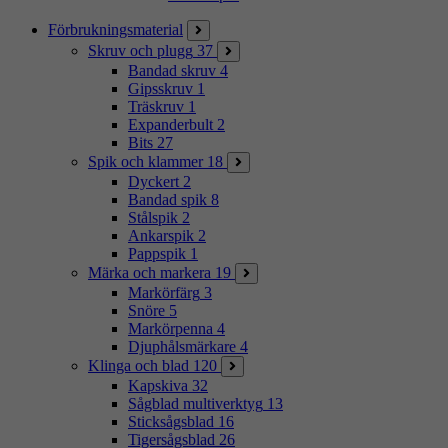
Förbrukningsmaterial
Skruv och plugg
37
Bandad skruv
4
Gipsskruv
1
Träskruv
1
Expanderbult
2
Bits
27
Spik och klammer
18
Dyckert
2
Bandad spik
8
Stålspik
2
Ankarspik
2
Pappspik
1
Märka och markera
19
Markörfärg
3
Snöre
5
Markörpenna
4
Djuphålsmärkare
4
Klinga och blad
120
Kapskiva
32
Sågblad multiverktyg
13
Sticksågsblad
16
Tigersågsblad
26