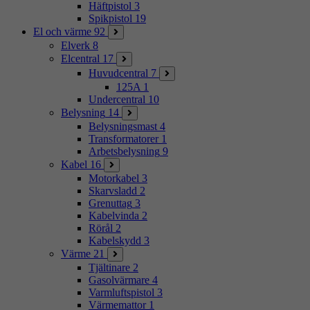
Häftpistol
3
Spikpistol
19
El och värme
92
Elverk
8
Elcentral
17
Huvudcentral
7
125A
1
Undercentral
10
Belysning
14
Belysningsmast
4
Transformatorer
1
Arbetsbelysning
9
Kabel
16
Motorkabel
3
Skarvsladd
2
Grenuttag
3
Kabelvinda
2
Rörål
2
Kabelskydd
3
Värme
21
Tjältinare
2
Gasolvärmare
4
Varmluftspistol
3
Värmemattor
1