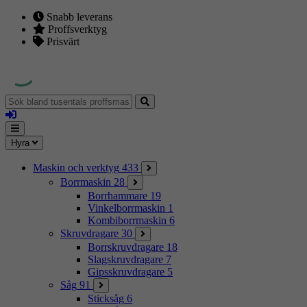
Snabb leverans
Proffsverktyg
Prisvärt
Sök
bland
Logga
tusentals
in
proffsmaskiner
Mina
Meny
Hyra
sidor
Maskin och verktyg
433
Borrmaskin
28
Borrhammare
19
Vinkelborrmaskin
1
Kombiborrmaskin
6
Skruvdragare
30
Borrskruvdragare
18
Slagskruvdragare
7
Gipsskruvdragare
5
Såg
91
Sticksåg
6