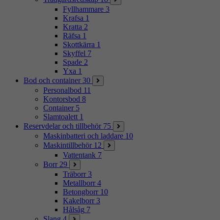
Fyllhammare
3
Krafsa
1
Kratta
2
Räfsa
1
Skottkärra
1
Skyffel
7
Spade
2
Yxa
1
Bod och container
30
Personalbod
11
Kontorsbod
8
Container
5
Slamtoalett
1
Reservdelar och tillbehör
75
Maskinbatteri och laddare
10
Maskintillbehör
12
Vattentank
7
Borr
29
Träborr
3
Metallborr
4
Betongborr
10
Kakelborr
3
Hålsåg
7
Slang
4