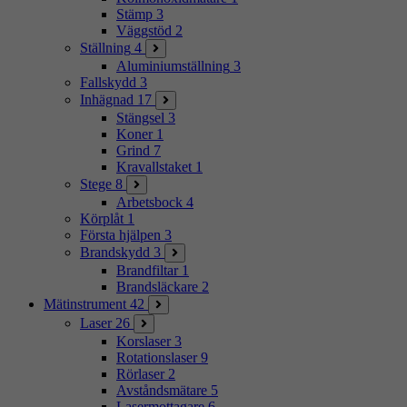
Stämp
3
Väggstöd
2
Ställning
4
Aluminiumställning
3
Fallskydd
3
Inhägnad
17
Stängsel
3
Koner
1
Grind
7
Kravallstaket
1
Stege
8
Arbetsbock
4
Körplåt
1
Första hjälpen
3
Brandskydd
3
Brandfiltar
1
Brandsläckare
2
Mätinstrument
42
Laser
26
Korslaser
3
Rotationslaser
9
Rörlaser
2
Avståndsmätare
5
Lasermottagare
6