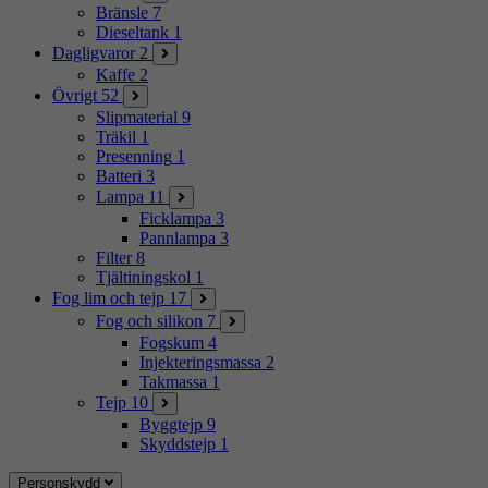
Bränsle
7
Dieseltank
1
Dagligvaror
2
Kaffe
2
Övrigt
52
Slipmaterial
9
Träkil
1
Presenning
1
Batteri
3
Lampa
11
Ficklampa
3
Pannlampa
3
Filter
8
Tjältiningskol
1
Fog lim och tejp
17
Fog och silikon
7
Fogskum
4
Injekteringsmassa
2
Takmassa
1
Tejp
10
Byggtejp
9
Skyddstejp
1
Personskydd