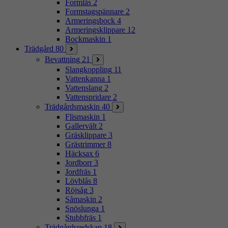
Formlås
2
Formstagspännare
2
Armeringsbock
4
Armeringsklippare
12
Bockmaskin
1
Trädgård
80
Bevattning
21
Slangkoppling
11
Vattenkanna
1
Vattenslang
2
Vattenspridare
2
Trädgårdsmaskin
40
Flismaskin
1
Gallervält
2
Gräsklippare
3
Grästrimmer
8
Häcksax
6
Jordborr
3
Jordfräs
1
Lövblås
8
Röjsåg
3
Såmaskin
2
Snöslunga
1
Stubbfräs
1
Trädgårdsredskap
18