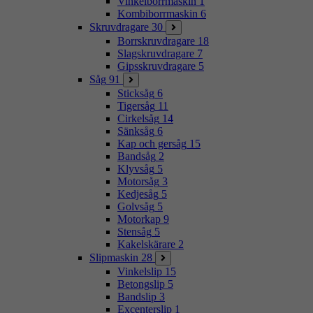
Vinkelborrmaskin
1
Kombiborrmaskin
6
Skruvdragare
30
Borrskruvdragare
18
Slagskruvdragare
7
Gipsskruvdragare
5
Såg
91
Sticksåg
6
Tigersåg
11
Cirkelsåg
14
Sänksåg
6
Kap och gersåg
15
Bandsåg
2
Klyvsåg
5
Motorsåg
3
Kedjesåg
5
Golvsåg
5
Motorkap
9
Stensåg
5
Kakelskärare
2
Slipmaskin
28
Vinkelslip
15
Betongslip
5
Bandslip
3
Excenterslip
1