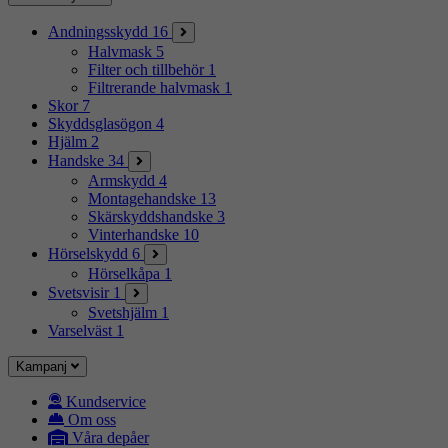
Andningsskydd
16
Halvmask
5
Filter och tillbehör
1
Filtrerande halvmask
1
Skor
7
Skyddsglasögon
4
Hjälm
2
Handske
34
Armskydd
4
Montagehandske
13
Skärskyddshandske
3
Vinterhandske
10
Hörselskydd
6
Hörselkåpa
1
Svetsvisir
1
Svetshjälm
1
Varselväst
1
Kampanj
Kundservice
Om oss
Våra depåer