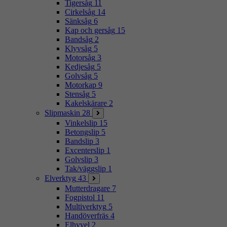
Tigersåg
11
Cirkelsåg
14
Sänksåg
6
Kap och gersåg
15
Bandsåg
2
Klyvsåg
5
Motorsåg
3
Kedjesåg
5
Golvsåg
5
Motorkap
9
Stensåg
5
Kakelskärare
2
Slipmaskin
28
Vinkelslip
15
Betongslip
5
Bandslip
3
Excenterslip
1
Golvslip
3
Tak/väggslip
1
Elverktyg
43
Mutterdragare
7
Fogpistol
11
Multiverktyg
5
Handöverfräs
4
Elhyvel
2