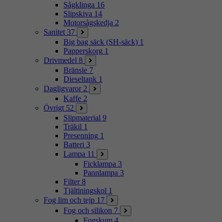
Sågklinga
16
Slipskiva
14
Motorsågskedja
2
Sanitet
37
Big bag säck (SH-säck)
1
Papperskorg
1
Drivmedel
8
Bränsle
7
Dieseltank
1
Dagligvaror
2
Kaffe
2
Övrigt
52
Slipmaterial
9
Träkil
1
Presenning
1
Batteri
3
Lampa
11
Ficklampa
3
Pannlampa
3
Filter
8
Tjältiningskol
1
Fog lim och tejp
17
Fog och silikon
7
Fogskum
4