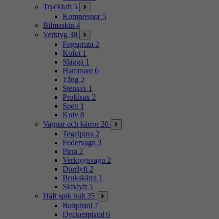
Tryckluft
5
Kompressor
5
Bilmaskin
4
Verktyg
38
Fogspruta
2
Kofot
1
Slägga
1
Hammare
6
Tång
2
Stensax
1
Profilsax
2
Spett
1
Kniv
8
Vagnar och kärror
20
Tegelpirra
2
Fodervagn
3
Pirra
2
Verktygsvagn
2
Dörrlyft
2
Brukskärra
1
Skivlyft
5
Häft spik bult
35
Bultpistol
7
Dyckertpistol
6