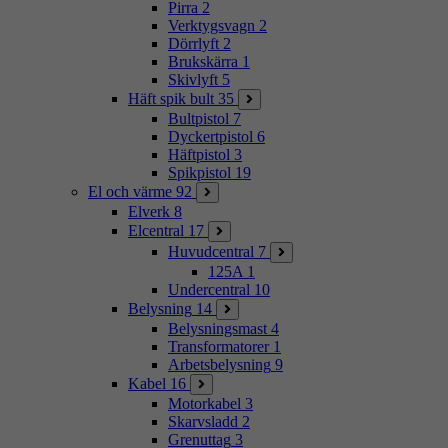
Pirra
2
Verktygsvagn
2
Dörrlyft
2
Brukskärra
1
Skivlyft
5
Häft spik bult
35
Bultpistol
7
Dyckertpistol
6
Häftpistol
3
Spikpistol
19
El och värme
92
Elverk
8
Elcentral
17
Huvudcentral
7
125A
1
Undercentral
10
Belysning
14
Belysningsmast
4
Transformatorer
1
Arbetsbelysning
9
Kabel
16
Motorkabel
3
Skarvsladd
2
Grenuttag
3