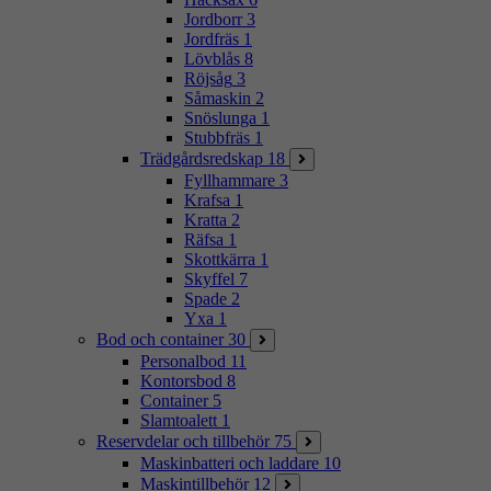
Jordborr
3
Jordfräs
1
Lövblås
8
Röjsåg
3
Såmaskin
2
Snöslunga
1
Stubbfräs
1
Trädgårdsredskap
18
Fyllhammare
3
Krafsa
1
Kratta
2
Räfsa
1
Skottkärra
1
Skyffel
7
Spade
2
Yxa
1
Bod och container
30
Personalbod
11
Kontorsbod
8
Container
5
Slamtoalett
1
Reservdelar och tillbehör
75
Maskinbatteri och laddare
10
Maskintillbehör
12