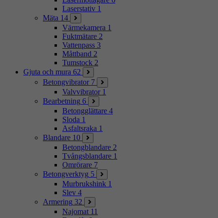
Laserstativ
1
Mäta
14
Värmekamera
1
Fuktmätare
2
Vattenpass
3
Måttband
2
Tumstock
2
Gjuta och mura
62
Betongvibrator
7
Valvvibrator
1
Bearbetning
6
Betongglättare
4
Sloda
1
Asfaltsraka
1
Blandare
10
Betongblandare
2
Tvångsblandare
1
Omrörare
7
Betongverktyg
5
Murbrukshink
1
Slev
4
Armering
32
Najomat
11