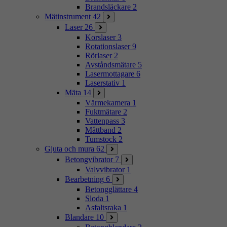
Brandsläckare
2
Mätinstrument
42
Laser
26
Korslaser
3
Rotationslaser
9
Rörlaser
2
Avståndsmätare
5
Lasermottagare
6
Laserstativ
1
Mäta
14
Värmekamera
1
Fuktmätare
2
Vattenpass
3
Måttband
2
Tumstock
2
Gjuta och mura
62
Betongvibrator
7
Valvvibrator
1
Bearbetning
6
Betongglättare
4
Sloda
1
Asfaltsraka
1
Blandare
10