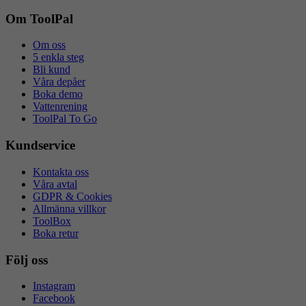
flik
i
ny
Om ToolPal
flik
Om oss
5 enkla steg
Bli kund
Våra depåer
Boka demo
Vattenrening
ToolPal To Go
Kundservice
Kontakta oss
Våra avtal
GDPR & Cookies
Allmänna villkor
ToolBox
Boka retur
Följ oss
Instagram
Facebook