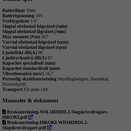
Batterifäste
Slide
Batterispänning
18V
Verktygsfäste
1/4"
Slagtal obelastad högväxel (/min)
Slagtal obelastad lågväxel (/min)
Max moment (Nm)
207
Varvtal obelastad högväxel (rpm)
Varvtal obelastad lågväxel (rpm)
Ljudeffekt dB(A)
98
Ljudtrycksnivå dB(A)
87
Kapacitet specialbult (mm)
Kapacitet standardbult (mm)
Vibrationsnivå (m/s²)
16,7
Personlig skyddsutrustning
Skyddsglasögon, Handskar,
Hörselskydd
Transport
Får plats i bil
Manualer & dokument
Bruksanvisning-WH-18DBDL2-Slagskruvdragare-
öppna
HiKOKI.pdf
i
Bruksanvisning-HiKOKI-WH18DBDL2-
ny
öppna
Slagskruvdragare.pdf