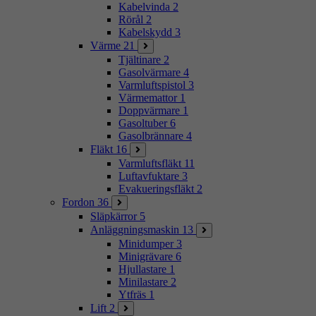
Kabelvinda
2
Rörål
2
Kabelskydd
3
Värme
21
Tjältinare
2
Gasolvärmare
4
Varmluftspistol
3
Värmemattor
1
Doppvärmare
1
Gasoltuber
6
Gasolbrännare
4
Fläkt
16
Varmluftsfläkt
11
Luftavfuktare
3
Evakueringsfläkt
2
Fordon
36
Släpkärror
5
Anläggningsmaskin
13
Minidumper
3
Minigrävare
6
Hjullastare
1
Minilastare
2
Ytfräs
1
Lift
2