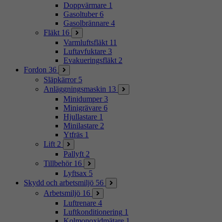
Doppvärmare
1
Gasoltuber
6
Gasolbrännare
4
Fläkt
16
Varmluftsfläkt
11
Luftavfuktare
3
Evakueringsfläkt
2
Fordon
36
Släpkärror
5
Anläggningsmaskin
13
Minidumper
3
Minigrävare
6
Hjullastare
1
Minilastare
2
Ytfräs
1
Lift
2
Pallyft
2
Tillbehör
16
Lyftsax
5
Skydd och arbetsmiljö
56
Arbetsmiljö
16
Luftrenare
4
Luftkonditionering
1
Kolmonoxidmätare
1