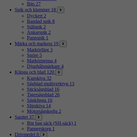
Bits
27
Spik och klammer
18
Dyckert
2
Bandad spik
8
Stålspik
2
Ankarspik
2
Pappspik
1
Märka och markera
19
Markörfärg
3
Snöre
5
Markörpenna
4
Djuphålsmärkare
4
Klinga och blad
120
Kapskiva
32
Sågblad multiverktyg
13
Sticksågsblad
16
Tigersågsblad
26
Sågklinga
16
Slipskiva
14
Motorsågskedja
2
Sanitet
37
Big bag säck (SH-säck)
1
Papperskorg
1
Drivmedel
8