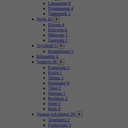
Länspump
8
Dränkpump
4
Vattentank
1
Svets
16
Elsvets
4
Rörsvets
8
Migsvets
1
Gassvets
1
Tryckluft
5
Kompressor
5
Bilmaskin
4
Verktyg
38
Fogspruta
2
Kofot
1
Slägga
1
Hammare
6
Tång
2
Stensax
1
Profilsax
2
Spett
1
Kniv
8
Vagnar och kärror
20
Tegelpirra
2
Fodervagn
3