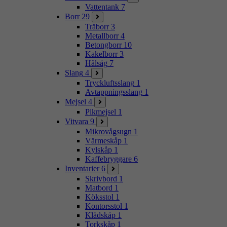
Vattentank
7
Borr
29
Träborr
3
Metallborr
4
Betongborr
10
Kakelborr
3
Hålsåg
7
Slang
4
Tryckluftsslang
1
Avtappningsslang
1
Mejsel
4
Pikmejsel
1
Vitvara
9
Mikrovågsugn
1
Värmeskåp
1
Kylskåp
1
Kaffebryggare
6
Inventarier
6
Skrivbord
1
Matbord
1
Köksstol
1
Kontorsstol
1
Klädskåp
1
Torkskåp
1