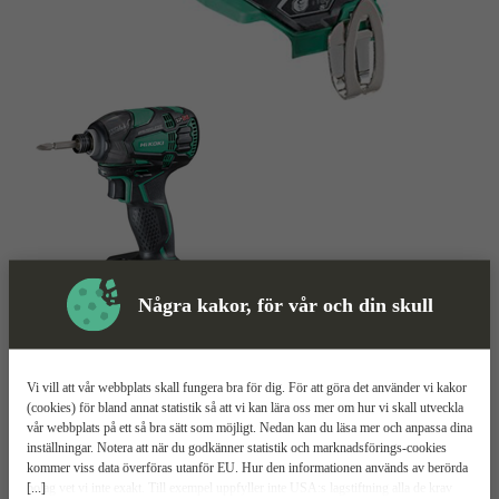
Några kakor, för vår och din skull
Skyddsutrustning
Vi vill att vår webbplats skall fungera bra för dig. För att göra det använder vi kakor
(cookies) för bland annat statistik så att vi kan lära oss mer om hur vi skall utveckla
Slagskruvdragare
Mer information
vår webbplats på ett så bra sätt som möjligt. Nedan kan du läsa mer och anpassa dina
inställningar. Notera att när du godkänner statistik och marknadsförings-cookies
kommer viss data överföras utanför EU. Hur den informationen används av berörda
HiKOKI WH 18DBDL2
[...]
bolag vet vi inte exakt. Till exempel uppfyller inte USA:s lagstiftning alla de krav