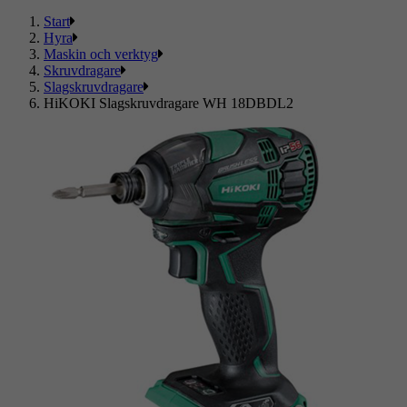
Start
Hyra
Maskin och verktyg
Skruvdragare
Slagskruvdragare
HiKOKI Slagskruvdragare WH 18DBDL2