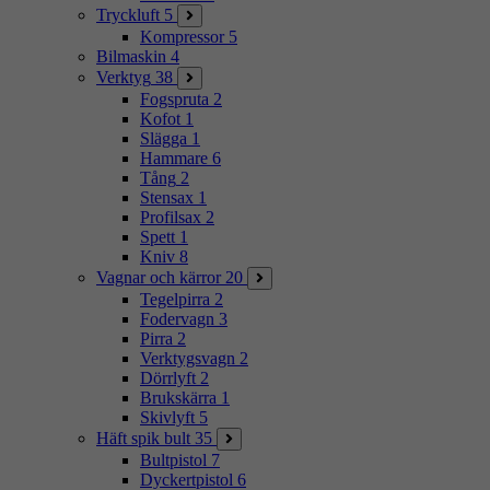
Tryckluft
5
Kompressor
5
Bilmaskin
4
Verktyg
38
Fogspruta
2
Kofot
1
Slägga
1
Hammare
6
Tång
2
Stensax
1
Profilsax
2
Spett
1
Kniv
8
Vagnar och kärror
20
Tegelpirra
2
Fodervagn
3
Pirra
2
Verktygsvagn
2
Dörrlyft
2
Brukskärra
1
Skivlyft
5
Häft spik bult
35
Bultpistol
7
Dyckertpistol
6