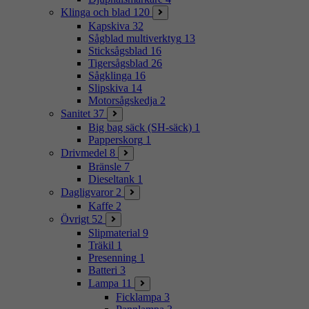
Klinga och blad
120
Kapskiva
32
Sågblad multiverktyg
13
Sticksågsblad
16
Tigersågsblad
26
Sågklinga
16
Slipskiva
14
Motorsågskedja
2
Sanitet
37
Big bag säck (SH-säck)
1
Papperskorg
1
Drivmedel
8
Bränsle
7
Dieseltank
1
Dagligvaror
2
Kaffe
2
Övrigt
52
Slipmaterial
9
Träkil
1
Presenning
1
Batteri
3
Lampa
11
Ficklampa
3