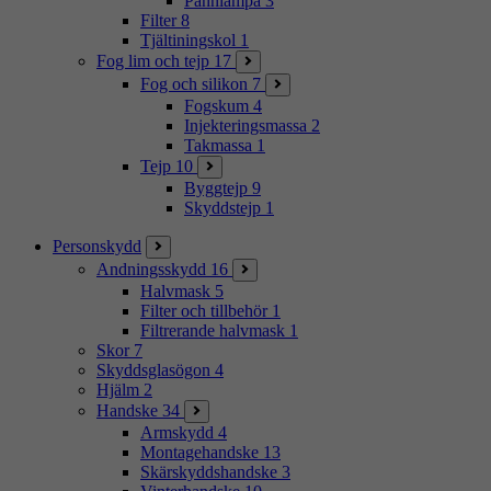
Pannlampa
3
Filter
8
Tjältiningskol
1
Fog lim och tejp
17
Fog och silikon
7
Fogskum
4
Injekteringsmassa
2
Takmassa
1
Tejp
10
Byggtejp
9
Skyddstejp
1
Personskydd
Andningsskydd
16
Halvmask
5
Filter och tillbehör
1
Filtrerande halvmask
1
Skor
7
Skyddsglasögon
4
Hjälm
2
Handske
34
Armskydd
4
Montagehandske
13
Skärskyddshandske
3