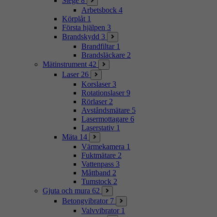
Stege
8
Arbetsbock
4
Körplåt
1
Första hjälpen
3
Brandskydd
3
Brandfiltar
1
Brandsläckare
2
Mätinstrument
42
Laser
26
Korslaser
3
Rotationslaser
9
Rörlaser
2
Avståndsmätare
5
Lasermottagare
6
Laserstativ
1
Mäta
14
Värmekamera
1
Fuktmätare
2
Vattenpass
3
Måttband
2
Tumstock
2
Gjuta och mura
62
Betongvibrator
7
Valvvibrator
1