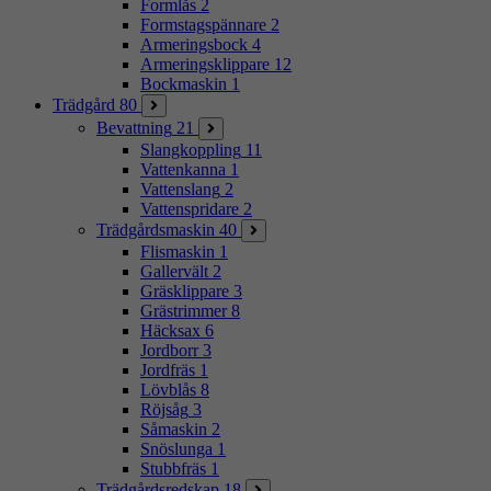
Formlås
2
Formstagspännare
2
Armeringsbock
4
Armeringsklippare
12
Bockmaskin
1
Trädgård
80
Bevattning
21
Slangkoppling
11
Vattenkanna
1
Vattenslang
2
Vattenspridare
2
Trädgårdsmaskin
40
Flismaskin
1
Gallervält
2
Gräsklippare
3
Grästrimmer
8
Häcksax
6
Jordborr
3
Jordfräs
1
Lövblås
8
Röjsåg
3
Såmaskin
2
Snöslunga
1
Stubbfräs
1
Trädgårdsredskap
18