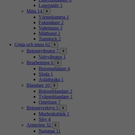
Laserstativ
1
Mäta
14
Värmekamera
1
Fuktmätare
2
Vattenpass
3
Måttband
2
Tumstock
2
Gjuta och mura
62
Betongvibrator
7
Valvvibrator
1
Bearbetning
6
Betongglättare
4
Sloda
1
Asfaltsraka
1
Blandare
10
Betongblandare
2
Tvångsblandare
1
Omrörare
7
Betongverktyg
5
Murbrukshink
1
Slev
4
Armering
32
Najomat
11