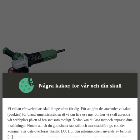
Några kakor, för vår och din skull
Skyddsutrustning
Vi vill att vår webbplats skall fungera bra för dig. För att göra det använder vi kakor
(cookies) för bland annat statistik så att vi kan lära oss mer om hur vi skall utveckla
Vinkelslip
Mer information
vår webbplats på ett så bra sätt som möjligt. Nedan kan du läsa mer och anpassa dina
inställningar. Notera att när du godkänner statistik och marknadsförings-cookies
kommer viss data överföras utanför EU. Hur den informationen används av berörda
HiKOKI G13VA
[...]
bolag vet vi inte exakt. Till exempel uppfyller inte USA:s lagstiftning alla de krav