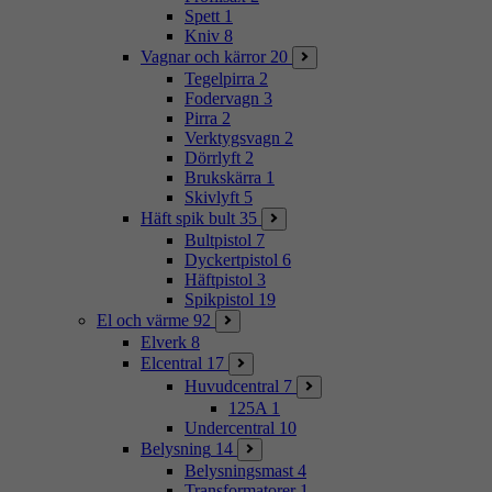
Spett
1
Kniv
8
Vagnar och kärror
20
Tegelpirra
2
Fodervagn
3
Pirra
2
Verktygsvagn
2
Dörrlyft
2
Brukskärra
1
Skivlyft
5
Häft spik bult
35
Bultpistol
7
Dyckertpistol
6
Häftpistol
3
Spikpistol
19
El och värme
92
Elverk
8
Elcentral
17
Huvudcentral
7
125A
1
Undercentral
10
Belysning
14
Belysningsmast
4
Transformatorer
1