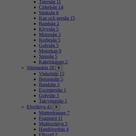
Tigersåg
11
Cirkelsåg
14
Sänksåg
6
Kap och gersåg
15
Bandsåg
2
Klyvsåg
5
Motorsåg
3
Kedjesåg
5
Golvsåg
5
Motorkap
9
Stensåg
5
Kakelskärare
2
Slipmaskin
28
Vinkelslip
15
Betongslip
5
Bandslip
3
Excenterslip
1
Golvslip
3
Tak/väggslip
1
Elverktyg
43
Mutterdragare
7
Fogpistol
11
Multiverktyg
5
Handöverfräs
4
Elhyvel
2