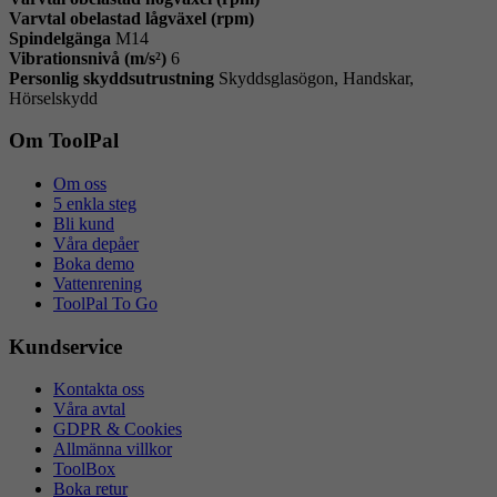
Varvtal obelastad lågväxel (rpm)
Spindelgänga
M14
Vibrationsnivå (m/s²)
6
Personlig skyddsutrustning
Skyddsglasögon, Handskar,
Hörselskydd
Om ToolPal
Om oss
5 enkla steg
Bli kund
Våra depåer
Boka demo
Vattenrening
ToolPal To Go
Kundservice
Kontakta oss
Våra avtal
GDPR & Cookies
Allmänna villkor
ToolBox
Boka retur