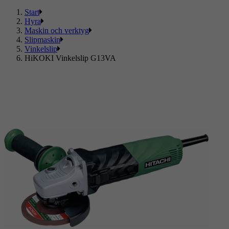
Start
Hyra
Maskin och verktyg
Slipmaskin
Vinkelslip
HiKOKI Vinkelslip G13VA