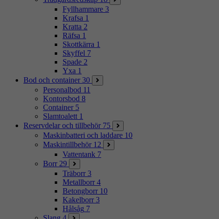
Fyllhammare
3
Krafsa
1
Kratta
2
Räfsa
1
Skottkärra
1
Skyffel
7
Spade
2
Yxa
1
Bod och container
30
Personalbod
11
Kontorsbod
8
Container
5
Slamtoalett
1
Reservdelar och tillbehör
75
Maskinbatteri och laddare
10
Maskintillbehör
12
Vattentank
7
Borr
29
Träborr
3
Metallborr
4
Betongborr
10
Kakelborr
3
Hålsåg
7
Slang
4