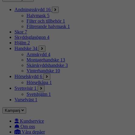
Andningsskydd
16
Halvmask
5
Filter och tillbehör
1
Filtrerande halvmask
1
Skor
7
Skyddsglasögon
4
Hjälm
2
Handske
34
Armskydd
4
Montagehandske
13
Skärskyddshandske
3
Vinterhandske
10
Hörselskydd
6
Hörselkåpa
1
Svetsvisir
1
Svetshjälm
1
Varselväst
1
Kampanj
Kundservice
Om oss
Våra depåer