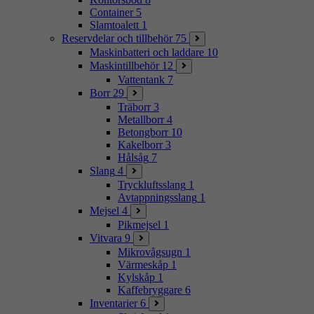
Container
5
Slamtoalett
1
Reservdelar och tillbehör
75
Maskinbatteri och laddare
10
Maskintillbehör
12
Vattentank
7
Borr
29
Träborr
3
Metallborr
4
Betongborr
10
Kakelborr
3
Hålsåg
7
Slang
4
Tryckluftsslang
1
Avtappningsslang
1
Mejsel
4
Pikmejsel
1
Vitvara
9
Mikrovågsugn
1
Värmeskåp
1
Kylskåp
1
Kaffebryggare
6
Inventarier
6