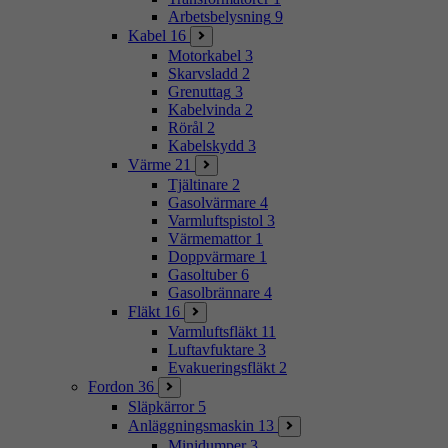
Arbetsbelysning
9
Kabel
16
Motorkabel
3
Skarvsladd
2
Grenuttag
3
Kabelvinda
2
Rörål
2
Kabelskydd
3
Värme
21
Tjältinare
2
Gasolvärmare
4
Varmluftspistol
3
Värmemattor
1
Doppvärmare
1
Gasoltuber
6
Gasolbrännare
4
Fläkt
16
Varmluftsfläkt
11
Luftavfuktare
3
Evakueringsfläkt
2
Fordon
36
Släpkärror
5
Anläggningsmaskin
13
Minidumper
3