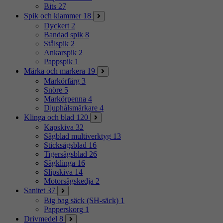
Bits
27
Spik och klammer
18
Dyckert
2
Bandad spik
8
Stålspik
2
Ankarspik
2
Pappspik
1
Märka och markera
19
Markörfärg
3
Snöre
5
Markörpenna
4
Djuphålsmärkare
4
Klinga och blad
120
Kapskiva
32
Sågblad multiverktyg
13
Sticksågsblad
16
Tigersågsblad
26
Sågklinga
16
Slipskiva
14
Motorsågskedja
2
Sanitet
37
Big bag säck (SH-säck)
1
Papperskorg
1
Drivmedel
8