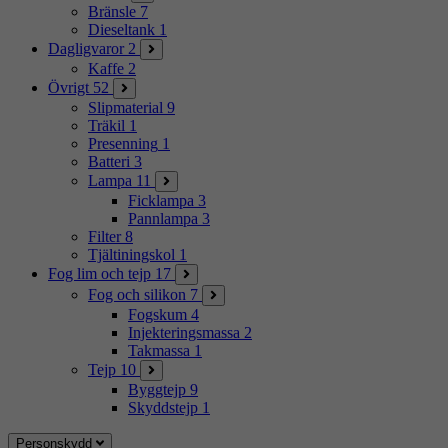
Bränsle
7
Dieseltank
1
Dagligvaror
2
Kaffe
2
Övrigt
52
Slipmaterial
9
Träkil
1
Presenning
1
Batteri
3
Lampa
11
Ficklampa
3
Pannlampa
3
Filter
8
Tjältiningskol
1
Fog lim och tejp
17
Fog och silikon
7
Fogskum
4
Injekteringsmassa
2
Takmassa
1
Tejp
10
Byggtejp
9
Skyddstejp
1
Personskydd