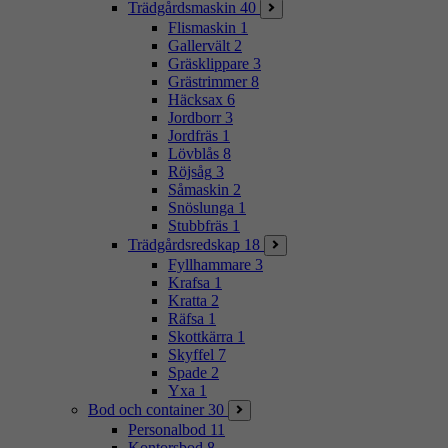
Trädgårdsmaskin
40
Flismaskin
1
Gallervält
2
Gräsklippare
3
Grästrimmer
8
Häcksax
6
Jordborr
3
Jordfräs
1
Lövblås
8
Röjsåg
3
Såmaskin
2
Snöslunga
1
Stubbfräs
1
Trädgårdsredskap
18
Fyllhammare
3
Krafsa
1
Kratta
2
Räfsa
1
Skottkärra
1
Skyffel
7
Spade
2
Yxa
1
Bod och container
30
Personalbod
11
Kontorsbod
8