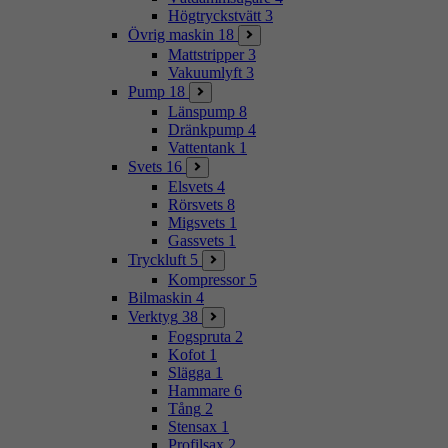
Högtryckstvätt
3
Övrig maskin
18
Mattstripper
3
Vakuumlyft
3
Pump
18
Länspump
8
Dränkpump
4
Vattentank
1
Svets
16
Elsvets
4
Rörsvets
8
Migsvets
1
Gassvets
1
Tryckluft
5
Kompressor
5
Bilmaskin
4
Verktyg
38
Fogspruta
2
Kofot
1
Slägga
1
Hammare
6
Tång
2
Stensax
1
Profilsax
2