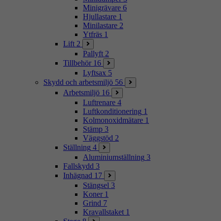
Minigrävare
6
Hjullastare
1
Minilastare
2
Ytfräs
1
Lift
2
Pallyft
2
Tillbehör
16
Lyftsax
5
Skydd och arbetsmiljö
56
Arbetsmiljö
16
Luftrenare
4
Luftkonditionering
1
Kolmonoxidmätare
1
Stämp
3
Väggstöd
2
Ställning
4
Aluminiumställning
3
Fallskydd
3
Inhägnad
17
Stängsel
3
Koner
1
Grind
7
Kravallstaket
1