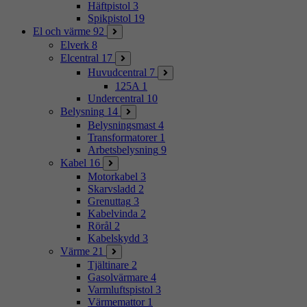
Häftpistol
3
Spikpistol
19
El och värme
92
Elverk
8
Elcentral
17
Huvudcentral
7
125A
1
Undercentral
10
Belysning
14
Belysningsmast
4
Transformatorer
1
Arbetsbelysning
9
Kabel
16
Motorkabel
3
Skarvsladd
2
Grenuttag
3
Kabelvinda
2
Rörål
2
Kabelskydd
3
Värme
21
Tjältinare
2
Gasolvärmare
4
Varmluftspistol
3
Värmemattor
1