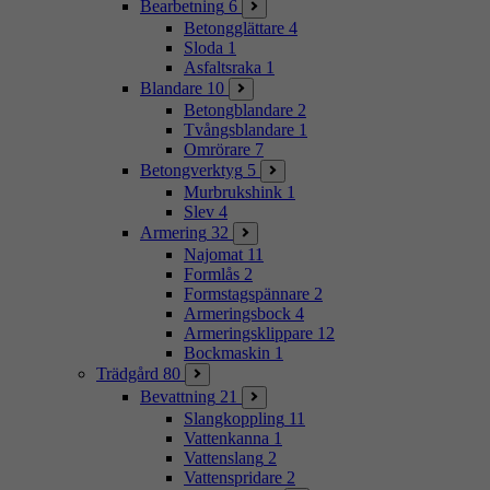
Bearbetning
6
Betongglättare
4
Sloda
1
Asfaltsraka
1
Blandare
10
Betongblandare
2
Tvångsblandare
1
Omrörare
7
Betongverktyg
5
Murbrukshink
1
Slev
4
Armering
32
Najomat
11
Formlås
2
Formstagspännare
2
Armeringsbock
4
Armeringsklippare
12
Bockmaskin
1
Trädgård
80
Bevattning
21
Slangkoppling
11
Vattenkanna
1
Vattenslang
2
Vattenspridare
2