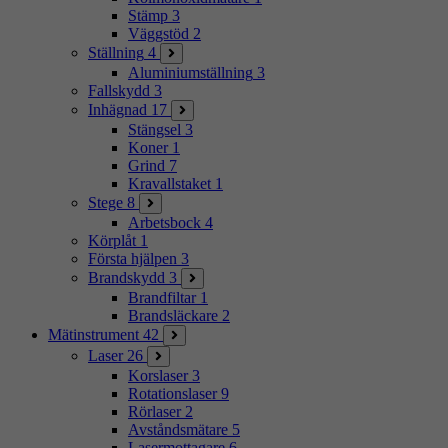
Stämp
3
Väggstöd
2
Ställning
4
Aluminiumställning
3
Fallskydd
3
Inhägnad
17
Stängsel
3
Koner
1
Grind
7
Kravallstaket
1
Stege
8
Arbetsbock
4
Körplåt
1
Första hjälpen
3
Brandskydd
3
Brandfiltar
1
Brandsläckare
2
Mätinstrument
42
Laser
26
Korslaser
3
Rotationslaser
9
Rörlaser
2
Avståndsmätare
5
Lasermottagare
6