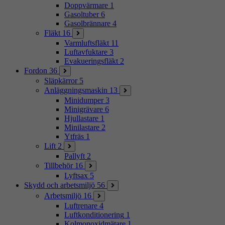
Doppvärmare
1
Gasoltuber
6
Gasolbrännare
4
Fläkt
16
Varmluftsfläkt
11
Luftavfuktare
3
Evakueringsfläkt
2
Fordon
36
Släpkärror
5
Anläggningsmaskin
13
Minidumper
3
Minigrävare
6
Hjullastare
1
Minilastare
2
Ytfräs
1
Lift
2
Pallyft
2
Tillbehör
16
Lyftsax
5
Skydd och arbetsmiljö
56
Arbetsmiljö
16
Luftrenare
4
Luftkonditionering
1
Kolmonoxidmätare
1