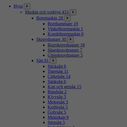
Hyra
Maskin och verktyg
433
Borrmaskin
28
Borrhammare
19
Vinkelborrmaskin
1
Kombiborrmaskin
6
Skruvdragare
30
Borrskruvdragare
18
Slagskruvdragare
7
Gipsskruvdragare
5
Såg
91
Sticksåg
6
Tigersåg
11
Cirkelsåg
14
Sänksåg
6
Kap och gersåg
15
Bandsåg
2
Klyvsåg
5
Motorsåg
3
Kedjesåg
5
Golvsåg
5
Motorkap
9
Stensåg
5