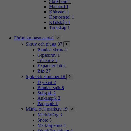
Skrivbord
1
Matbord
1
Köksstol
1
Kontorsstol
1
Klädskåp
1
Torkskåp
1
Förbrukningsmaterial
Skruv och plugg
37
Bandad skruv
4
Gipsskruv
1
Träskruv
1
Expanderbult
2
Bits
27
Spik och klammer
18
Dyckert
2
Bandad spik
8
Stålspik
2
Ankarspik
2
Pappspik
1
Märka och markera
19
Markörfärg
3
Snöre
5
Markörpenna
4
Djuphålsmärkare
4