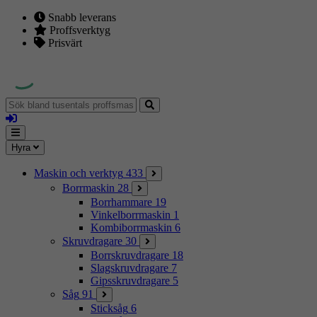
Snabb leverans
Proffsverktyg
Prisvärt
Sök
bland
Logga
tusentals
in
proffsmaskiner
Mina
Meny
Hyra
sidor
Maskin och verktyg
433
Borrmaskin
28
Borrhammare
19
Vinkelborrmaskin
1
Kombiborrmaskin
6
Skruvdragare
30
Borrskruvdragare
18
Slagskruvdragare
7
Gipsskruvdragare
5
Såg
91
Sticksåg
6