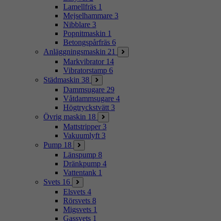
Lamellfräs
1
Mejselhammare
3
Nibblare
3
Popnitmaskin
1
Betongspårfräs
6
Anläggningsmaskin
21
Markvibrator
14
Vibratorstamp
6
Städmaskin
38
Dammsugare
29
Våtdammsugare
4
Högtryckstvätt
3
Övrig maskin
18
Mattstripper
3
Vakuumlyft
3
Pump
18
Länspump
8
Dränkpump
4
Vattentank
1
Svets
16
Elsvets
4
Rörsvets
8
Migsvets
1
Gassvets
1