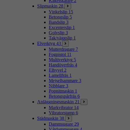
Kakelskärare
2
Slipmaskin
28
Vinkelslip
15
Betongslip
5
Bandslip
3
Excenterslip
1
Golvslip
3
Tak/väggslip
1
Elverktyg
43
Mutterdragare
7
Fogpistol
11
Multiverktyg
5
Handöverfräs
4
Elhyvel
2
Lamellfräs
1
Mejselhammare
3
Nibblare
3
Popnitmaskin
1
Betongspårfräs
6
Anläggningsmaskin
21
Markvibrator
14
Vibratorstamp
6
Städmaskin
38
Dammsugare
29
Våtdammsugare
4