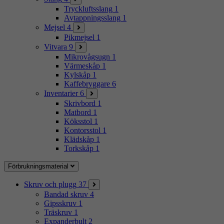
Tryckluftsslang
1
Avtappningsslang
1
Mejsel
4
Pikmejsel
1
Vitvara
9
Mikrovågsugn
1
Värmeskåp
1
Kylskåp
1
Kaffebryggare
6
Inventarier
6
Skrivbord
1
Matbord
1
Köksstol
1
Kontorsstol
1
Klädskåp
1
Torkskåp
1
Förbrukningsmaterial
Skruv och plugg
37
Bandad skruv
4
Gipsskruv
1
Träskruv
1
Expanderbult
2