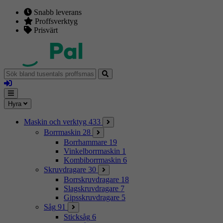
Snabb leverans
Proffsverktyg
Prisvärt
Sök
bland
Logga
tusentals
in
proffsmaskiner
Mina
Meny
Hyra
sidor
Maskin och verktyg
433
Borrmaskin
28
Borrhammare
19
Vinkelborrmaskin
1
Kombiborrmaskin
6
Skruvdragare
30
Borrskruvdragare
18
Slagskruvdragare
7
Gipsskruvdragare
5
Såg
91
Sticksåg
6