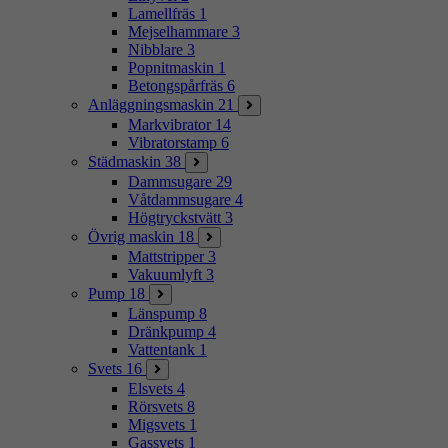
Lamellfräs
1
Mejselhammare
3
Nibblare
3
Popnitmaskin
1
Betongspårfräs
6
Anläggningsmaskin
21
Markvibrator
14
Vibratorstamp
6
Städmaskin
38
Dammsugare
29
Våtdammsugare
4
Högtryckstvätt
3
Övrig maskin
18
Mattstripper
3
Vakuumlyft
3
Pump
18
Länspump
8
Dränkpump
4
Vattentank
1
Svets
16
Elsvets
4
Rörsvets
8
Migsvets
1
Gassvets
1