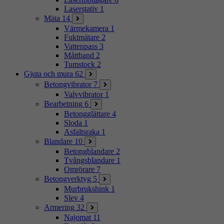
Laserstativ
1
Mäta
14
Värmekamera
1
Fuktmätare
2
Vattenpass
3
Måttband
2
Tumstock
2
Gjuta och mura
62
Betongvibrator
7
Valvvibrator
1
Bearbetning
6
Betongglättare
4
Sloda
1
Asfaltsraka
1
Blandare
10
Betongblandare
2
Tvångsblandare
1
Omrörare
7
Betongverktyg
5
Murbrukshink
1
Slev
4
Armering
32
Najomat
11