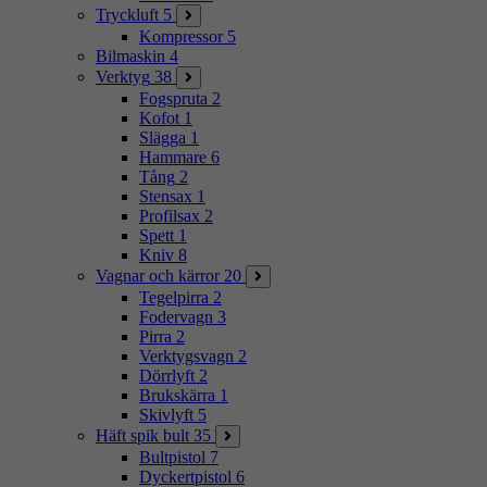
Tryckluft
5
Kompressor
5
Bilmaskin
4
Verktyg
38
Fogspruta
2
Kofot
1
Slägga
1
Hammare
6
Tång
2
Stensax
1
Profilsax
2
Spett
1
Kniv
8
Vagnar och kärror
20
Tegelpirra
2
Fodervagn
3
Pirra
2
Verktygsvagn
2
Dörrlyft
2
Brukskärra
1
Skivlyft
5
Häft spik bult
35
Bultpistol
7
Dyckertpistol
6