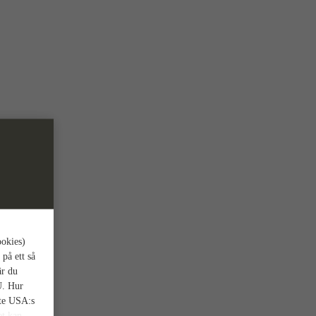
ookies)
 på ett så
är du
U. Hur
nte USA:s
et kan