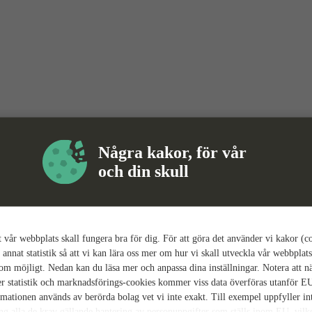
Några kakor, för vår
och din skull
tt vår webbplats skall fungera bra för dig. För att göra det använder vi kakor (c
 annat statistik så att vi kan lära oss mer om hur vi skall utveckla vår webbplats
som möjligt. Nedan kan du läsa mer och anpassa dina inställningar. Notera att n
r statistik och marknadsförings-cookies kommer viss data överföras utanför E
rmationen används av berörda bolag vet vi inte exakt. Till exempel uppfyller i
ing alla de krav gällande hantering av personuppgifter som ställs inom EU, vilk