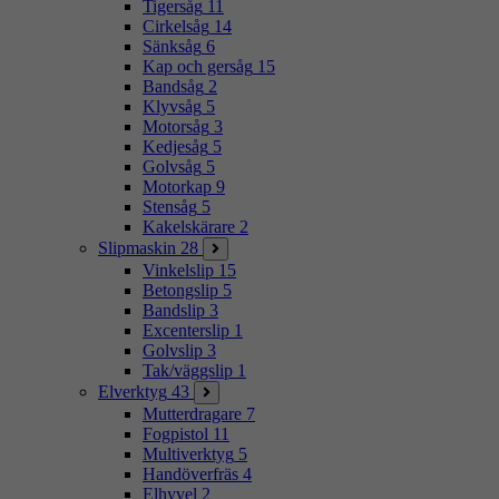
Tigersåg
11
Cirkelsåg
14
Sänksåg
6
Kap och gersåg
15
Bandsåg
2
Klyvsåg
5
Motorsåg
3
Kedjesåg
5
Golvsåg
5
Motorkap
9
Stensåg
5
Kakelskärare
2
Slipmaskin
28
Vinkelslip
15
Betongslip
5
Bandslip
3
Excenterslip
1
Golvslip
3
Tak/väggslip
1
Elverktyg
43
Mutterdragare
7
Fogpistol
11
Multiverktyg
5
Handöverfräs
4
Elhyvel
2