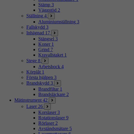
Stämp
3
Väggstöd
2
Ställning
4
Aluminiumställning
3
Fallskydd
3
Inhägnad
17
Stängsel
3
Koner
1
Grind
7
Kravallstaket
1
Stege
8
Arbetsbock
4
Körplåt
1
Första hjälpen
3
Brandskydd
3
Brandfiltar
1
Brandsläckare
2
Mätinstrument
42
Laser
26
Korslaser
3
Rotationslaser
9
Rörlaser
2
Avståndsmätare
5
Lasermottagare
6